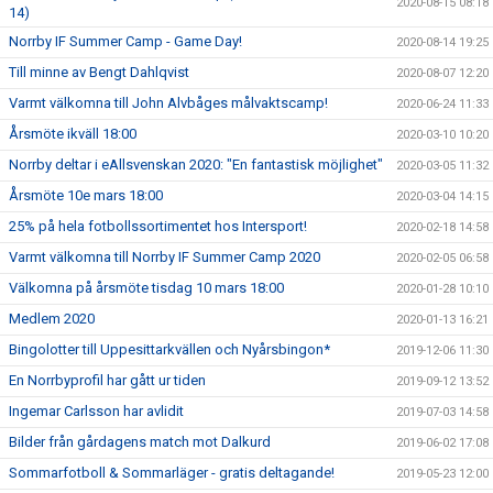
2020-08-15 08:18
14)
Norrby IF Summer Camp - Game Day!
2020-08-14 19:25
Till minne av Bengt Dahlqvist
2020-08-07 12:20
Varmt välkomna till John Alvbåges målvaktscamp!
2020-06-24 11:33
Årsmöte ikväll 18:00
2020-03-10 10:20
Norrby deltar i eAllsvenskan 2020: "En fantastisk möjlighet"
2020-03-05 11:32
Årsmöte 10e mars 18:00
2020-03-04 14:15
25% på hela fotbollssortimentet hos Intersport!
2020-02-18 14:58
Varmt välkomna till Norrby IF Summer Camp 2020
2020-02-05 06:58
Välkomna på årsmöte tisdag 10 mars 18:00
2020-01-28 10:10
Medlem 2020
2020-01-13 16:21
Bingolotter till Uppesittarkvällen och Nyårsbingon*
2019-12-06 11:30
En Norrbyprofil har gått ur tiden
2019-09-12 13:52
Ingemar Carlsson har avlidit
2019-07-03 14:58
Bilder från gårdagens match mot Dalkurd
2019-06-02 17:08
Sommarfotboll & Sommarläger - gratis deltagande!
2019-05-23 12:00