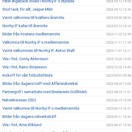
Peter Algebäck invald i Norrby IF:s styrelse
2024-03-12 19:00
Stort tack för allt, Jesper Mild
2024-03-12 15:24
Varmt välkomna till kvällens årsmöte
2024-03-05 08:55
Norrby IF kallar till årsmöte
2024-02-15 10:16
Bilder från höstens medlemsmöte
2023-11-22 12:39
Välkomna till Norrby IF:s medlemsmöte
2023-11-17 11:29
Varmt välkommen till Norrby IF, Anton Wall!
2023-11-01 16:11
Vila i frid, Conny Aldorsson
2023-10-25 13:59
Vila i frid, Reino Börjesson
2023-10-22 14:49
Kickoff för vårt fotbollsfritids
2023-09-01 09:38
Bilder från dagens träff med Affärsnätverket
2023-08-24 12:00
Partnergolf i samarbete med Bredareds Golfklubb
2023-08-23 11:01
Nätverksresan 2023
2023-06-19 15:04
Varmt välkomna till Norrby IF:s medlemsmöte
2023-06-13 16:57
Bilder från dagens nätverksträff
2023-05-11 10:44
Vila i frid, Arne Wiklund
2023-04-21 13:34