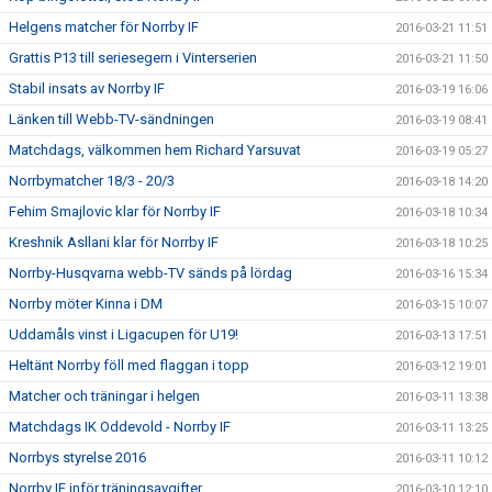
Helgens matcher för Norrby IF
2016-03-21 11:51
Grattis P13 till seriesegern i Vinterserien
2016-03-21 11:50
Stabil insats av Norrby IF
2016-03-19 16:06
Länken till Webb-TV-sändningen
2016-03-19 08:41
Matchdags, välkommen hem Richard Yarsuvat
2016-03-19 05:27
Norrbymatcher 18/3 - 20/3
2016-03-18 14:20
Fehim Smajlovic klar för Norrby IF
2016-03-18 10:34
Kreshnik Asllani klar för Norrby IF
2016-03-18 10:25
Norrby-Husqvarna webb-TV sänds på lördag
2016-03-16 15:34
Norrby möter Kinna i DM
2016-03-15 10:07
Uddamåls vinst i Ligacupen för U19!
2016-03-13 17:51
Heltänt Norrby föll med flaggan i topp
2016-03-12 19:01
Matcher och träningar i helgen
2016-03-11 13:38
Matchdags IK Oddevold - Norrby IF
2016-03-11 13:25
Norrbys styrelse 2016
2016-03-11 10:12
Norrby IF inför träningsavgifter
2016-03-10 12:10