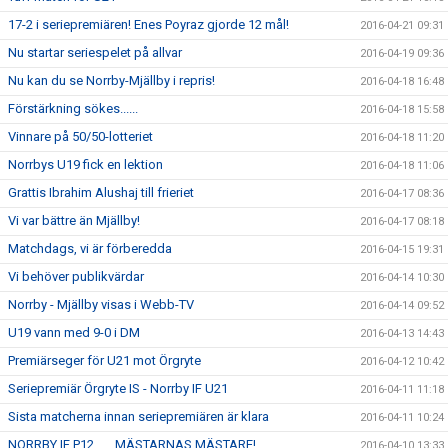
17-2 i seriepremiären! Enes Poyraz gjorde 12 mål!
2016-04-21 09:31
Nu startar seriespelet på allvar
2016-04-19 09:36
Nu kan du se Norrby-Mjällby i repris!
2016-04-18 16:48
Förstärkning sökes......
2016-04-18 15:58
Vinnare på 50/50-lotteriet
2016-04-18 11:20
Norrbys U19 fick en lektion
2016-04-18 11:06
Grattis Ibrahim Alushaj till frieriet
2016-04-17 08:36
Vi var bättre än Mjällby!
2016-04-17 08:18
Matchdags, vi är förberedda
2016-04-15 19:31
Vi behöver publikvärdar
2016-04-14 10:30
Norrby - Mjällby visas i Webb-TV
2016-04-14 09:52
U19 vann med 9-0 i DM
2016-04-13 14:43
Premiärseger för U21 mot Örgryte
2016-04-12 10:42
Seriepremiär Örgryte IS - Norrby IF U21
2016-04-11 11:18
Sista matcherna innan seriepremiären är klara
2016-04-11 10:24
NORRBY IF P12.......MÄSTARNAS MÄSTARE!
2016-04-10 13:33