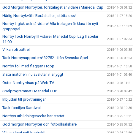
God Morgon Norrbyiter, förstalaget är vidare i Mariedal Cup
2015-11-08 01:32
Härlig Norrbykväll i Boråshallen, stötta oss!
2015-11-07 15:26
Norrby II gick också vidare! Alla tre lagen är klara för nytt
2015-11-07 15:09
gruppspel.
Norrby I och Norrby III vidare i Mariedal Cup, Lag II spelar
2015-11-07 07:33
11.00
Vi kan bli bättre!
2015-11-06 09:35
Tack Norrbysupporters! 32752:- från Svenska Spel
2015-11-06 09:23
Norrby föll med flaggan i topp
2015-11-01 16:58
Sista matchen, nu avslutar vi snyggt
2015-11-01 09:40
Öster-Norrby visas på Web-TV
2015-10-28 11:21
Spelprogrammet i Mariedal CUP
2015-10-28 09:42
Inbjudan till provträningar
2015-10-27 10:22
Tack familjen Sandwall
2015-10-25 10:30
Norrbys utbildningsvecka har startat
2015-10-25 10:11
God morgon Norrbyiter och fotbollsälskare
2015-10-25 07:32
Vi har klarat nytt kontrakt!
2015-10-24 17:56