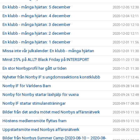
En klubb - många hjärtan: 5 december
2020-12-05 12:30
En klubb - många hjärtan: 4 december
2020-12-04 12:11
En klubb - många hjärtan: 3 december
2020-12-03 12:10
En klubb - många hjärtan: 2 december
2020-12-02 12:11
En klubb - många hjärtan: 1 december
2020-12-01 11:56
Missa inte vår julkalender: En klubb - många hjärtan
2020-12-01 11:30
Minst 25% på ALLT! Black Friday på INTERSPORT
2020-11-23 17:00
En stor Norrbyprofil har gått ur tiden
2020-11-21 11:30
Nyheter från Norrby IF:s ungdomssektions konstklubb
2020-11-17 13:46
Norrby IF för Världens Barn
2020-09-28 14:00
Norrby för Norrby startar läxhjälp för vuxna
2020-09-24 12:48
Norrby IF startar stimulansträningar
2020-09-17 08:30
Bilder från det andra mötet med Norrbys affärsnätverk
2020-09-10 11:50
Höstens medlemsmöte flyttas fram
2020-09-10 11:10
Uppstartsmöte med Norrbys affärsnätverk
2020-08-20 12:52
Bilder från Norrbys Summer Camp (2020-08-10 – 2020-08-