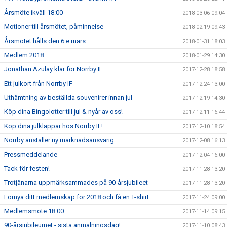
Årsmöte ikväll 18:00
2018-03-06 09:04
Motioner till årsmötet, påminnelse
2018-02-19 09:43
Årsmötet hålls den 6:e mars
2018-01-31 18:03
Medlem 2018
2018-01-29 14:30
Jonathan Azulay klar för Norrby IF
2017-12-28 18:58
Ett julkort från Norrby IF
2017-12-24 13:00
Uthämtning av beställda souvenirer innan jul
2017-12-19 14:30
Köp dina Bingolotter till jul & nyår av oss!
2017-12-11 16:44
Köp dina julklappar hos Norrby IF!
2017-12-10 18:54
Norrby anställer ny marknadsansvarig
2017-12-08 16:13
Pressmeddelande
2017-12-04 16:00
Tack för festen!
2017-11-28 13:20
Trotjänarna uppmärksammades på 90-årsjubileet
2017-11-28 13:20
Förnya ditt medlemskap för 2018 och få en T-shirt
2017-11-24 09:00
Medlemsmöte 18:00
2017-11-14 09:15
90-årsjubileumet - sista anmälningsdag!
2017-11-10 08:43