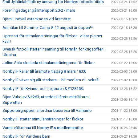
Emil Jylhänlahti blir ny ansvarig för Norrbys fotbollsfritids
2022-03-24 17:52
Föreningsdagar på Intersport 20-27 mars
2022-03-21 16:00
Björn Lindvall avtackades vid årsmötet
2022-03-16 10:09
Anmälan till Summer Camp 8-12 augusti är öppen!*
2022-03-15 18:30
Uppstart för stimulansträningar för flickor - vi har platser
2022-02-28 15:56
kvar!
Svensk fotboll startar insamling till förmån för krigsoffer i
2022-02-25 15:26
Ukraina
Joline Salo ska leda stimulansträningarna för flickor
2022-02-22 15:06
Norrby IF kallar till årsmöte, tisdag 8 mars 18:00
2022-02-03 08:00
Norrby IF växer sig allt starkare – bli medlem du också!
2022-02-02 16:00
Norrby IF för Kvinno- och tjejjouren &#128153;
2021-12-23 18:22
Dijan Vukojevi&#263; utsedd till årets mittfältare i
2021-12-06 19:14
Superettan
Supportergruppen anordnar bussresa till Värnamo
2021-11-22 18:00
Norrby IF startar stimulansträningar för flickor
2021-11-17 16:00
Varmt välkomna till Norrby IF:s medlemsmöte
2021-10-26 08:46
Norrby IF för Världens barn
2021-09-27 14:30