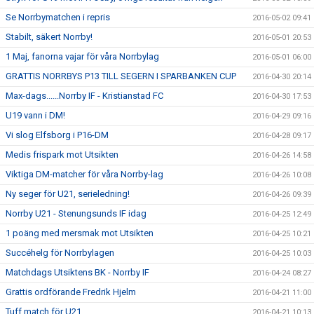
Se Norrbymatchen i repris
2016-05-02 09:41
Stabilt, säkert Norrby!
2016-05-01 20:53
1 Maj, fanorna vajar för våra Norrbylag
2016-05-01 06:00
GRATTIS NORRBYS P13 TILL SEGERN I SPARBANKEN CUP
2016-04-30 20:14
Max-dags......Norrby IF - Kristianstad FC
2016-04-30 17:53
U19 vann i DM!
2016-04-29 09:16
Vi slog Elfsborg i P16-DM
2016-04-28 09:17
Medis frispark mot Utsikten
2016-04-26 14:58
Viktiga DM-matcher för våra Norrby-lag
2016-04-26 10:08
Ny seger för U21, serieledning!
2016-04-26 09:39
Norrby U21 - Stenungsunds IF idag
2016-04-25 12:49
1 poäng med mersmak mot Utsikten
2016-04-25 10:21
Succéhelg för Norrbylagen
2016-04-25 10:03
Matchdags Utsiktens BK - Norrby IF
2016-04-24 08:27
Grattis ordförande Fredrik Hjelm
2016-04-21 11:00
Tuff match för U21
2016-04-21 10:13