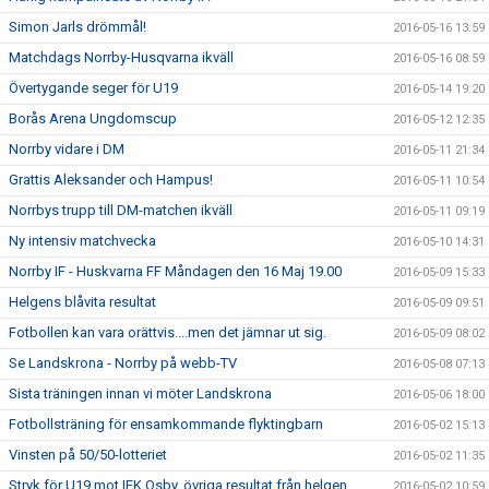
Simon Jarls drömmål!
2016-05-16 13:59
Matchdags Norrby-Husqvarna ikväll
2016-05-16 08:59
Övertygande seger för U19
2016-05-14 19:20
Borås Arena Ungdomscup
2016-05-12 12:35
Norrby vidare i DM
2016-05-11 21:34
Grattis Aleksander och Hampus!
2016-05-11 10:54
Norrbys trupp till DM-matchen ikväll
2016-05-11 09:19
Ny intensiv matchvecka
2016-05-10 14:31
Norrby IF - Huskvarna FF Måndagen den 16 Maj 19.00
2016-05-09 15:33
Helgens blåvita resultat
2016-05-09 09:51
Fotbollen kan vara orättvis....men det jämnar ut sig.
2016-05-09 08:02
Se Landskrona - Norrby på webb-TV
2016-05-08 07:13
Sista träningen innan vi möter Landskrona
2016-05-06 18:00
Fotbollsträning för ensamkommande flyktingbarn
2016-05-02 15:13
Vinsten på 50/50-lotteriet
2016-05-02 11:35
Stryk för U19 mot IFK Osby, övriga resultat från helgen
2016-05-02 10:59