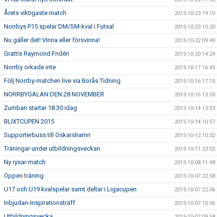
Årets viktigaste match
2015-10-23 19:10
Norrbys P15 spelar DM/SM-kval i Futsal
2015-10-23 10:20
Nu gäller det! Vinna eller försvinna!
2015-10-22 09:40
Grattis Raymond Fridén
2015-10-20 14:24
Norrby orkade inte
2015-10-17 16:45
Följ Norrby-matchen live via Borås Tidning
2015-10-16 17:15
NORRBYGALAN DEN 28 NOVEMBER
2015-10-16 13:20
Zumban startar 18.30 idag
2015-10-14 13:53
BLIXTCUPEN 2015
2015-10-14 10:57
Supporterbuss till Oskarshamn
2015-10-12 10:32
Träningar under utbildningsveckan
2015-10-11 23:02
Ny rysar-match
2015-10-08 11:48
Öppen träning
2015-10-07 22:58
U17 och U19 kvalspelar samt deltar i Ligacupen
2015-10-07 22:06
Inbjudan-Inspirationsträff
2015-10-07 10:06
Utbildningsvecka
2015-10-07 09:58