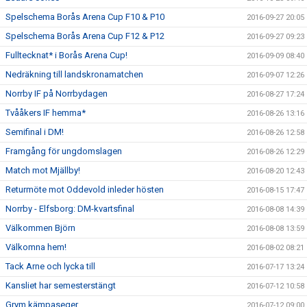
Spelschema Borås Arena Cup F10 & P10
2016-09-27 20:05
Spelschema Borås Arena Cup F12 & P12
2016-09-27 09:23
Fulltecknat* i Borås Arena Cup!
2016-09-09 08:40
Nedräkning till landskronamatchen
2016-09-07 12:26
Norrby IF på Norrbydagen
2016-08-27 17:24
Tvååkers IF hemma*
2016-08-26 13:16
Semifinal i DM!
2016-08-26 12:58
Framgång för ungdomslagen
2016-08-26 12:29
Match mot Mjällby!
2016-08-20 12:43
Returmöte mot Oddevold inleder hösten
2016-08-15 17:47
Norrby - Elfsborg: DM-kvartsfinal
2016-08-08 14:39
Välkommen Björn
2016-08-08 13:59
Välkomna hem!
2016-08-02 08:21
Tack Arne och lycka till
2016-07-17 13:24
Kansliet har semesterstängt
2016-07-12 10:58
Grym kämpaseger
2016-07-12 09:00