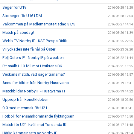
Seger för U19
2016-05-28 18:28
Storseger för U16 i DM
2016-05-28 17:04
Välkommen på Medlemsmöte tisdag 31/5
2016-05-27 14:14
Match på söndag!
2016-05-26 11:39
Webb-TV Norrby IF - KSF Prespa Birlik
2016-05-25 22:25
Vi lyckades inte få hål på Öster
2016-05-23 09:20
Följ Östers IF - Norrby IF på webben
2016-05-22 11:44
Ett snällt U19 föll mot Utsiktens BK
2016-05-21 16:25
Veckans match, vad säger tränarna?
2016-05-20 13:57
Ännu fler bilder från Norrby-Husqvarna
2016-05-19 15:41
Matchbilder Norrby IF - Husqvarna FF
2016-05-19 14:22
Upprop från konstklubben
2016-05-18 09:56
0-0 med mersmak för U21
2016-05-18 09:41
Fotboll för ensamkommande flyktingbarn
2016-05-17 15:50
Match för U21 ikväll mot Torslanda IK
2016-05-17 11:48
Härlig kämpainsats av Norrby IF.
2016-05-16 21:54