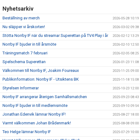
MATCHER
Nyhetsarkiv
NÄRA NORRBY
Beställning av merch
2026-05-28 10:19
Nu släpper vi årskorten!
2026-03-02 09:38
VÄRDEGRUND
Stötta Norrby IF när du streamar Superettan på TV4 Play i år
2026-02-12 13:29
Norrby IF bjuder in till årsmöte
2026-02-10 12:50
Träningsmatch 7 februari
2026-02-05 08:25
Spelschema Superettan
2026-01-23 11:08
Välkommen till Norrby IF, Joakim Foureaux
2025-11-25 09:00
Publikinformation: Norrby IF - Utsiktens BK
2025-11-18 15:08
Styrelsen Informerar
2025-10-23 12:00
Norrby IF arrangerar återigen Samhällsmatchen
2025-09-23 08:43
Norrby IF bjuder in till medlemsmöte
2025-09-10 09:54
Jonathan Edenvik lämnar Norrby IF!
2025-08-27 18:00
Varmt välkommen Johan Brådenmark!
2025-08-08 09:00
Teo Helge lämnar Norrby IF
2025-07-29 10:00