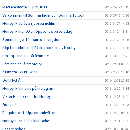
Medlemsmöte 13 juni 18:00
2017-05-29 12:11
Välkommen till Sommarläger och Sommarfotboll
2017-05-10 10:26
Norrby IF 90 år, en jubileumsfilm
2017-04-27 14:08
Norrby IF firar 90 år! Öppet hus på torsdag
2017-04-24 15:31
Sommarläger för barn och ungdomar
2017-04-20 15:46
Köp bingolotter till Påskspecialen av Norrby
2017-04-12 16:38
Bra uppslutning på årsmötet
2017-03-08 15:21
Påminnelse: årsmöte 7/3
2017-02-21 08:55
Årsmöte 7/3 kl 18:00
2017-01-30 12:10
Gott Nytt År!
2016-12-31 20:15
Norrby IF finns nu på Instagram
2016-12-29 19:14
Viktor Nilsson klar för Norrby
2016-12-28 16:41
God Jul!
2016-12-24 15:23
Bingolotter till Uppesittarkvällen
2016-12-09 08:36
Norrby IF anställer klubbchef
2016-12-01 17:55
Ledare sökes
2016-10-23 09:46