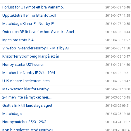
Förlust för U19 mot ett bra Värnamo.
2016-04-09 15:48
Upptaktsträffen för Ettanfotboll
2016-04-07 11:25
Matchdags Kinna IF - Norrby IF
2016-04-07 10:35
Öster och BP är favoriter hos Svenska Spel
2016-04-06 13:44
Ingen oro trots 2-4
2016-04-06 11:27
Vi webbTV-sänder Norrby IF - Mjällby AIF
2016-04-05 11:38
Kristoffer Strömberg klar på ett år
2016-04-05 10:47
Norrby startar U21-serien
2016-04-04 14:50
Matcher för Norrby IF 2/4 - 10/4
2016-04-02 19:31
U19 vinnare i seriepremiären!
2016-04-02 18:47
Max Watson klar för Norrby
2016-04-01 13:00
2-1 men inte så mycket mer....
2016-03-30 10:45
Grattis Erik till landslagslägret
2016-03-29 09:21
Matchdags
2016-03-28 19:18
Norrbymatcher 25/3 - 29/3
2016-03-24 11:57
Köp bingolotter, stöd Norrby IF
2016-03-23 09:36