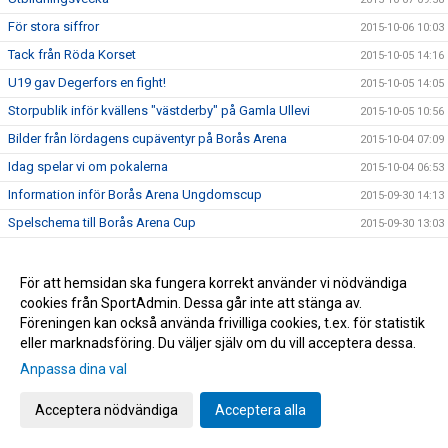
För stora siffror
2015-10-06 10:03
Tack från Röda Korset
2015-10-05 14:16
U19 gav Degerfors en fight!
2015-10-05 14:05
Storpublik inför kvällens "västderby" på Gamla Ullevi
2015-10-05 10:56
Bilder från lördagens cupäventyr på Borås Arena
2015-10-04 07:09
Idag spelar vi om pokalerna
2015-10-04 06:53
Information inför Borås Arena Ungdomscup
2015-09-30 14:13
Spelschema till Borås Arena Cup
2015-09-30 13:03
Karta över Borås Arena inför cupen
2015-09-30 12:38
Bilder från Norrby - Eskilsminne
2015-09-30 12:09
För att hemsidan ska fungera korrekt använder vi nödvändiga
cookies från SportAdmin. Dessa går inte att stänga av.
Lottningen till Borås Arena Cup
2015-09-29 15:50
Föreningen kan också använda frivilliga cookies, t.ex. för statistik
Yarsuvat var skillnaden
2015-09-26 19:36
eller marknadsföring. Du väljer själv om du vill acceptera dessa.
Veckans match i söderettan!
2015-09-26 08:36
Anpassa dina val
Norrby bjuder och hjälper flyktingar
2015-09-26 08:22
Acceptera nödvändiga
Acceptera alla
Välkomna! Fri entré!
2015-09-25 16:16
Sponsorer bjuder på fri entré
2015-09-24 14:31