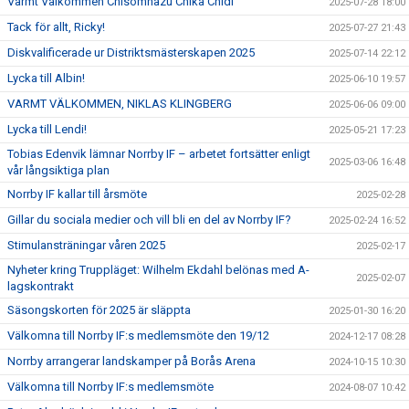
Varmt Välkommen Chisomnazu Chika Chidi
2025-07-28 18:00
Tack för allt, Ricky!
2025-07-27 21:43
Diskvalificerade ur Distriktsmästerskapen 2025
2025-07-14 22:12
Lycka till Albin!
2025-06-10 19:57
VARMT VÄLKOMMEN, NIKLAS KLINGBERG
2025-06-06 09:00
Lycka till Lendi!
2025-05-21 17:23
Tobias Edenvik lämnar Norrby IF – arbetet fortsätter enligt
2025-03-06 16:48
vår långsiktiga plan
Norrby IF kallar till årsmöte
2025-02-28
Gillar du sociala medier och vill bli en del av Norrby IF?
2025-02-24 16:52
Stimulansträningar våren 2025
2025-02-17
Nyheter kring Truppläget: Wilhelm Ekdahl belönas med A-
2025-02-07
lagskontrakt
Säsongskorten för 2025 är släppta
2025-01-30 16:20
Välkomna till Norrby IF:s medlemsmöte den 19/12
2024-12-17 08:28
Norrby arrangerar landskamper på Borås Arena
2024-10-15 10:30
Välkomna till Norrby IF:s medlemsmöte
2024-08-07 10:42