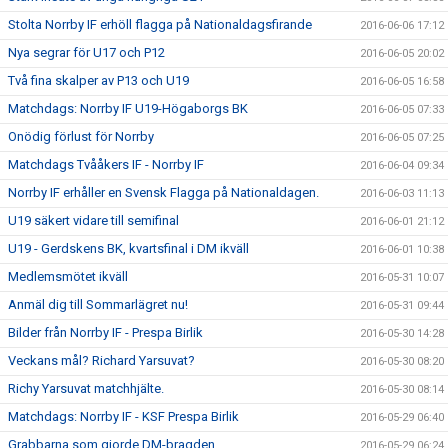
Stolta Norrby IF erhöll flagga på Nationaldagsfirande
2016-06-06 17:12
Nya segrar för U17 och P12
2016-06-05 20:02
Två fina skalper av P13 och U19
2016-06-05 16:58
Matchdags: Norrby IF U19-Högaborgs BK
2016-06-05 07:33
Onödig förlust för Norrby
2016-06-05 07:25
Matchdags Tvååkers IF - Norrby IF
2016-06-04 09:34
Norrby IF erhåller en Svensk Flagga på Nationaldagen.
2016-06-03 11:13
U19 säkert vidare till semifinal
2016-06-01 21:12
U19 - Gerdskens BK, kvartsfinal i DM ikväll
2016-06-01 10:38
Medlemsmötet ikväll
2016-05-31 10:07
Anmäl dig till Sommarlägret nu!
2016-05-31 09:44
Bilder från Norrby IF - Prespa Birlik
2016-05-30 14:28
Veckans mål? Richard Yarsuvat?
2016-05-30 08:20
Richy Yarsuvat matchhjälte.
2016-05-30 08:14
Matchdags: Norrby IF - KSF Prespa Birlik
2016-05-29 06:40
Grabbarna som gjorde DM-bragden
2016-05-29 06:24