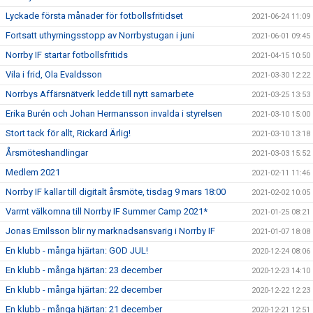
Lyckade första månader för fotbollsfritidset
2021-06-24 11:09
Fortsatt uthyrningsstopp av Norrbystugan i juni
2021-06-01 09:45
Norrby IF startar fotbollsfritids
2021-04-15 10:50
Vila i frid, Ola Evaldsson
2021-03-30 12:22
Norrbys Affärsnätverk ledde till nytt samarbete
2021-03-25 13:53
Erika Burén och Johan Hermansson invalda i styrelsen
2021-03-10 15:00
Stort tack för allt, Rickard Ärlig!
2021-03-10 13:18
Årsmöteshandlingar
2021-03-03 15:52
Medlem 2021
2021-02-11 11:46
Norrby IF kallar till digitalt årsmöte, tisdag 9 mars 18:00
2021-02-02 10:05
Varmt välkomna till Norrby IF Summer Camp 2021*
2021-01-25 08:21
Jonas Emilsson blir ny marknadsansvarig i Norrby IF
2021-01-07 18:08
En klubb - många hjärtan: GOD JUL!
2020-12-24 08:06
En klubb - många hjärtan: 23 december
2020-12-23 14:10
En klubb - många hjärtan: 22 december
2020-12-22 12:23
En klubb - många hjärtan: 21 december
2020-12-21 12:51