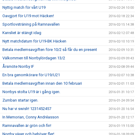
Nyttig match för vårt U19
2016-02-24 10:00
Oavgjort för U19 mot Häcken!
2016-02-18 22:34
Sportlovsträning på Ramnavallen
2016-02-15 14:38
Kansliet är stängt idag
2016-02-12 07:48
Nytt matchdatum för U19-BK Häcken
2016-02-10 10:19
Betala medlemsavgiften före 10/2 så får du en present
2016-02-09 10:31
Välkommen till Norrbylördagen 13/2
2016-02-09 09:43
Årsmöte Norrby IF
2016-02-08 09:44
En bra genomkörare för U19/U21
2016-02-07 10:38
Betala medlemsavgiften innan den 10 februari
2016-02-01 11:03
Norrbys stolta U19 är i gång igen.
2016-01-31 10:17
Zumban startar igen.
2016-01-24 09:54
Nu har vi swish! 1231452457
2016-01-20 16:54
In Memorian, Conny Andréasson
2016-01-20 12:17
Ramnavallen är grön och fin!
2016-01-19 15:00
Norrby växer och behöver fler!
2016-01-18 09:09