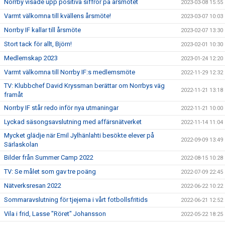
Norrby visade upp positiva siffror på årsmötet
2023-03-08 15:55
Varmt välkomna till kvällens årsmöte!
2023-03-07 10:03
Norrby IF kallar till årsmöte
2023-02-07 13:30
Stort tack för allt, Björn!
2023-02-01 10:30
Medlemskap 2023
2023-01-24 12:20
Varmt välkomna till Norrby IF:s medlemsmöte
2022-11-29 12:32
TV: Klubbchef David Kryssman berättar om Norrbys väg
2022-11-21 13:18
framåt
Norrby IF står redo inför nya utmaningar
2022-11-21 10:00
Lyckad säsongsavslutning med affärsnätverket
2022-11-14 11:04
Mycket glädje när Emil Jylhänlahti besökte elever på
2022-09-09 13:49
Särlaskolan
Bilder från Summer Camp 2022
2022-08-15 10:28
TV: Se målet som gav tre poäng
2022-07-09 22:45
Nätverksresan 2022
2022-06-22 10:22
Sommaravslutning för tjejerna i vårt fotbollsfritids
2022-06-21 12:52
Vila i frid, Lasse "Röret" Johansson
2022-05-22 18:25