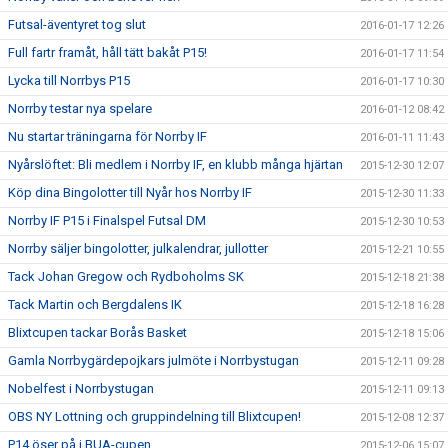
Futsal-äventyret tog slut
2016-01-17 12:26
Full fartr framåt, håll tätt bakåt P15!
2016-01-17 11:54
Lycka till Norrbys P15
2016-01-17 10:30
Norrby testar nya spelare
2016-01-12 08:42
Nu startar träningarna för Norrby IF
2016-01-11 11:43
Nyårslöftet: Bli medlem i Norrby IF, en klubb många hjärtan
2015-12-30 12:07
Köp dina Bingolotter till Nyår hos Norrby IF
2015-12-30 11:33
Norrby IF P15 i Finalspel Futsal DM
2015-12-30 10:53
Norrby säljer bingolotter, julkalendrar, jullotter
2015-12-21 10:55
Tack Johan Gregow och Rydboholms SK
2015-12-18 21:38
Tack Martin och Bergdalens IK
2015-12-18 16:28
Blixtcupen tackar Borås Basket
2015-12-18 15:06
Gamla Norrbygärdepojkars julmöte i Norrbystugan
2015-12-11 09:28
Nobelfest i Norrbystugan
2015-12-11 09:13
OBS NY Lottning och gruppindelning till Blixtcupen!
2015-12-08 12:37
P14 öser på i BUA-cupen
2015-12-06 15:07