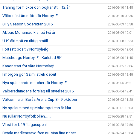
Träning för flickor och pojkar 8 till 12 år
2016-03-10 11:45
Välbesökt årsmöte för Norrby IF
2016-03-10 09:36
Silly Season Söderettan 2016
2016-03-09 16:38
Abbas Mohamad klar på två år
2016-03-09 10:01
U19 åkte på en riktig smäll
2016-03-08 10:33
Fortsatt positiv Norrbyhelg
2016-03-06 19:04
Matchdags Norrby IF - Karlstad BK
2016-03-06 11:45
Kanonstart för våra Norrbylag!
2016-03-05 19:06
I morgon gör Gzim Istrefi debut
2016-03-05 18:48
Nya spännande matcher för Norrby IF
2016-03-05 08:21
Valberedningens förslag till styrelse 2016
2016-03-04 12:41
Välkomna till Borås Arena Cup 8 - 9 oktober
2016-03-02 11:28
Ny spelare med spetskompetens är klar.
2016-03-01 19:03
Nu rullar Norrbyfotbollen.......
2016-02-28 19:51
Vinst för U19 i Ligacupen!
2016-02-28 17:56
Betala medlemsavgiften nu, vinn fina priser
2016-02-24 10:04