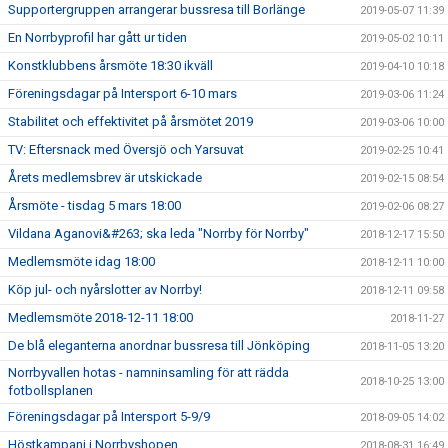
Supportergruppen arrangerar bussresa till Borlänge
2019-05-07 11:39
En Norrbyprofil har gått ur tiden
2019-05-02 10:11
Konstklubbens årsmöte 18:30 ikväll
2019-04-10 10:18
Föreningsdagar på Intersport 6-10 mars
2019-03-06 11:24
Stabilitet och effektivitet på årsmötet 2019
2019-03-06 10:00
TV: Eftersnack med Översjö och Yarsuvat
2019-02-25 10:41
Årets medlemsbrev är utskickade
2019-02-15 08:54
Årsmöte - tisdag 5 mars 18:00
2019-02-06 08:27
Vildana Aganovi&#263; ska leda "Norrby för Norrby"
2018-12-17 15:50
Medlemsmöte idag 18:00
2018-12-11 10:00
Köp jul- och nyårslotter av Norrby!
2018-12-11 09:58
Medlemsmöte 2018-12-11 18:00
2018-11-27
De blå eleganterna anordnar bussresa till Jönköping
2018-11-05 13:20
Norrbyvallen hotas - namninsamling för att rädda
2018-10-25 13:00
fotbollsplanen
Föreningsdagar på Intersport 5-9/9
2018-09-05 14:02
Höstkampanj i Norrbyshopen
2018-08-31 16:49