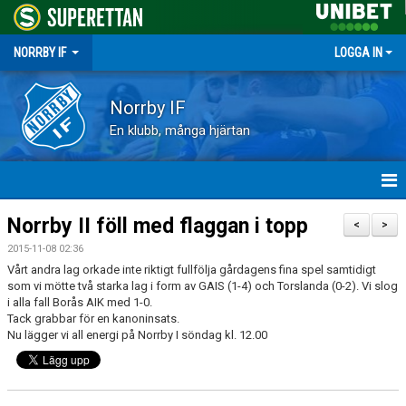
NORRBY IF
LOGGA IN
Norrby IF
En klubb, många hjärtan
HEM
Norrby II föll med flaggan i topp
<
>
2015-11-08 02:36
NYHETER
Vårt andra lag orkade inte riktigt fullfölja gårdagens fina spel samtidigt
som vi mötte två starka lag i form av GAIS (1-4) och Torslanda (0-2). Vi slog
FÖRENINGEN
i alla fall Borås AIK med 1-0.
Tack grabbar för en kanoninsats.
Nu lägger vi all energi på Norrby I söndag kl. 12.00
KALENDER
VÅRA LAG