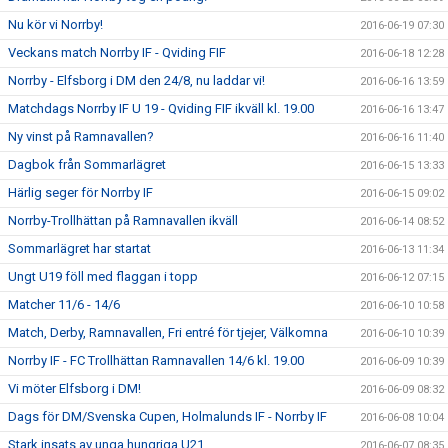
Nu kör vi Norrby!
2016-06-19 07:30
Veckans match Norrby IF - Qviding FIF
2016-06-18 12:28
Norrby - Elfsborg i DM den 24/8, nu laddar vi!
2016-06-16 13:59
Matchdags Norrby IF U 19 - Qviding FIF ikväll kl. 19.00
2016-06-16 13:47
Ny vinst på Ramnavallen?
2016-06-16 11:40
Dagbok från Sommarlägret
2016-06-15 13:33
Härlig seger för Norrby IF
2016-06-15 09:02
Norrby-Trollhättan på Ramnavallen ikväll
2016-06-14 08:52
Sommarlägret har startat
2016-06-13 11:34
Ungt U19 föll med flaggan i topp
2016-06-12 07:15
Matcher 11/6 - 14/6
2016-06-10 10:58
Match, Derby, Ramnavallen, Fri entré för tjejer, Välkomna
2016-06-10 10:39
Norrby IF - FC Trollhättan Ramnavallen 14/6 kl. 19.00
2016-06-09 10:39
Vi möter Elfsborg i DM!
2016-06-09 08:32
Dags för DM/Svenska Cupen, Holmalunds IF - Norrby IF
2016-06-08 10:04
Stark insats av unga hungriga U21
2016-06-07 08:35