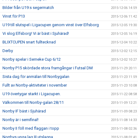
Bilder från U19:s segermatch
2015-12-06 14:59
Vinst för P13
2015-12-06 11:42
U19 till slutspel i Ligacupen genom vinst över Elfsborg
2015-12-05 19:30
Vi slog Elfsborg! Vi är bäst i Sjuhärad!
2015-12-05 16:19
BLIXTCUPEN snart fulltecknad
2015-12-04 10:22
Derby
2015-12-02 12:15
Norrby spelar i Serneke Cup 6/12
2015-12-02 10:27
Norrby P15 skördade stora framgångar i Futsal DM
2015-11-29 20:11
Sista dag för anmälan till Norrbygalan
2015-11-23 11:59
Fullt av Norrby-aktiviteter i november
2015-11-23 10:08
U19 övertygar starkt i Ligacupen.
2015-11-22 08:58
Välkommen till Norrby-galan 28/11
2015-11-09 12:21
Norrby IF bäst i Sjuhärad
2015-11-09 08:23
Norrby är i semifinal!
2015-11-08 14:33
Norrby II föll med flaggan i topp
2015-11-08 02:36
Norrbvs unga lag III utslagna
2015-11-08 01:41