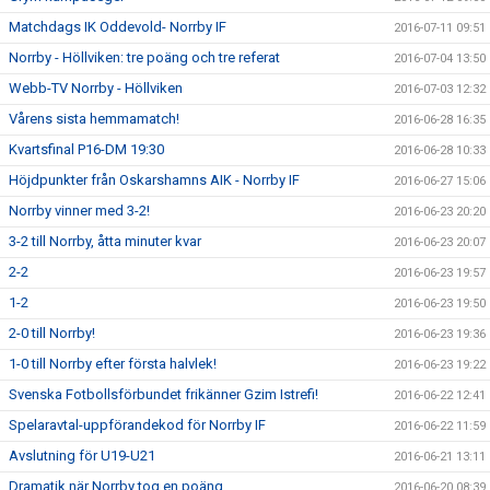
Matchdags IK Oddevold- Norrby IF
2016-07-11 09:51
Norrby - Höllviken: tre poäng och tre referat
2016-07-04 13:50
Webb-TV Norrby - Höllviken
2016-07-03 12:32
Vårens sista hemmamatch!
2016-06-28 16:35
Kvartsfinal P16-DM 19:30
2016-06-28 10:33
Höjdpunkter från Oskarshamns AIK - Norrby IF
2016-06-27 15:06
Norrby vinner med 3-2!
2016-06-23 20:20
3-2 till Norrby, åtta minuter kvar
2016-06-23 20:07
2-2
2016-06-23 19:57
1-2
2016-06-23 19:50
2-0 till Norrby!
2016-06-23 19:36
1-0 till Norrby efter första halvlek!
2016-06-23 19:22
Svenska Fotbollsförbundet frikänner Gzim Istrefi!
2016-06-22 12:41
Spelaravtal-uppförandekod för Norrby IF
2016-06-22 11:59
Avslutning för U19-U21
2016-06-21 13:11
Dramatik när Norrby tog en poäng.
2016-06-20 08:39