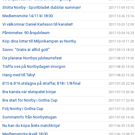
Stötta Norrby - Sportbladet dubblar summan!
2017-11-09 10:15
Medlemsmöte 14/11 kl 18:00
2017-10-26 15:16
Vi välkomnar Daniel Karlsson till kansliet!
2017-10-25 12:09
Påminnelse: 90-årsjubileum
2017-10-24 16:23
Köp dina lotter till Miljonkampen av Norrby
2017-10-19 11:20
Savvo: "Gratis är alltid gott"
2017-09-13 18:52
De planerar Norrbys jubileumsfest
2017-08-29 19:50
Träffa oss på Norrbydagen imorgon
2017-08-25 14:55
Häng med till Täby!
2017-08-22 15:20
B15 & B16 utslagna på straffar, B18 i 1/8-final
2017-07-20 22:34
Bra känsla när slutspelet börjar
2017-07-19 20:36
Bra start för Norrby i Gothia Cup
2017-07-17 22:45
Följ Norrby i Gothia Cup
2017-07-16 22:00
Sommarinfo från Norrbystugan
2017-07-05 14:26
Nu kan du köpa årets matchtröja!
2017-06-29 13:30
Medlemsmöte ikväll 18:00
2017-06-13 08:22