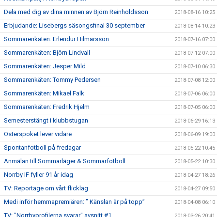
Dela med dig av dina minnen av Björn Reinholdsson
2018-08-16 10:25
Erbjudande: Lisebergs säsongsfinal 30 september
2018-08-14 10:23
Sommarenkäten: Erlendur Hilmarsson
2018-07-16 07:00
Sommarenkäten: Björn Lindvall
2018-07-12 07:00
Sommarenkäten: Jesper Mild
2018-07-10 06:30
Sommarenkäten: Tommy Pedersen
2018-07-08 12:00
Sommarenkäten: Mikael Falk
2018-07-06 06:00
Sommarenkäten: Fredrik Hjelm
2018-07-05 06:00
Semesterstängt i klubbstugan
2018-06-29 16:13
Österspöket lever vidare
2018-06-09 19:00
Spontanfotboll på fredagar
2018-05-22 10:45
Anmälan till Sommarläger & Sommarfotboll
2018-05-22 10:30
Norrby IF fyller 91 år idag
2018-04-27 18:26
TV: Reportage om vårt flicklag
2018-04-27 09:50
Medi inför hemmapremiären: ” Känslan är på topp”
2018-04-08 06:10
TV: "Norrbyprofilerna svarar" avsnitt #1
2018-03-26 20:41