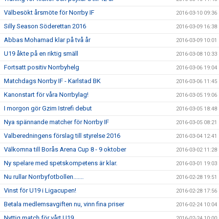
Välbesökt årsmöte för Norrby IF
2016-03-10 09:36
Silly Season Söderettan 2016
2016-03-09 16:38
Abbas Mohamad klar på två år
2016-03-09 10:01
U19 åkte på en riktig smäll
2016-03-08 10:33
Fortsatt positiv Norrbyhelg
2016-03-06 19:04
Matchdags Norrby IF - Karlstad BK
2016-03-06 11:45
Kanonstart för våra Norrbylag!
2016-03-05 19:06
I morgon gör Gzim Istrefi debut
2016-03-05 18:48
Nya spännande matcher för Norrby IF
2016-03-05 08:21
Valberedningens förslag till styrelse 2016
2016-03-04 12:41
Välkomna till Borås Arena Cup 8 - 9 oktober
2016-03-02 11:28
Ny spelare med spetskompetens är klar.
2016-03-01 19:03
Nu rullar Norrbyfotbollen.......
2016-02-28 19:51
Vinst för U19 i Ligacupen!
2016-02-28 17:56
Betala medlemsavgiften nu, vinn fina priser
2016-02-24 10:04
Nyttig match för vårt U19
2016-02-24 10:00