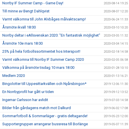
Norrby IF Summer Camp - Game Day!
2020-08-14 19:25
Till minne av Bengt Dahlqvist
2020-08-07 12:20
Varmt välkomna till John Alvbåges målvaktscamp!
2020-06-24 11:33
Årsmöte ikväll 18:00
2020-03-10 10:20
Norrby deltar i eAllsvenskan 2020: "En fantastisk möjlighet"
2020-03-05 11:32
Årsmöte 10e mars 18:00
2020-03-04 14:15
25% på hela fotbollssortimentet hos Intersport!
2020-02-18 14:58
Varmt välkomna till Norrby IF Summer Camp 2020
2020-02-05 06:58
Välkomna på årsmöte tisdag 10 mars 18:00
2020-01-28 10:10
Medlem 2020
2020-01-13 16:21
Bingolotter till Uppesittarkvällen och Nyårsbingon*
2019-12-06 11:30
En Norrbyprofil har gått ur tiden
2019-09-12 13:52
Ingemar Carlsson har avlidit
2019-07-03 14:58
Bilder från gårdagens match mot Dalkurd
2019-06-02 17:08
Sommarfotboll & Sommarläger - gratis deltagande!
2019-05-23 12:00
Supportergruppen arrangerar bussresa till Borlänge
2019-05-07 11:39