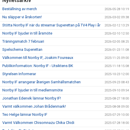
Nyhetsarkiv
Beställning av merch
2026-05-28 10:19
Nu släpper vi årskorten!
2026-03-02 09:38
Stötta Norrby IF när du streamar Superettan på TV4 Play i år
2026-02-12 13:29
Norrby IF bjuder in till årsmöte
2026-02-10 12:50
Träningsmatch 7 februari
2026-02-05 08:25
Spelschema Superettan
2026-01-23 11:08
Välkommen till Norrby IF, Joakim Foureaux
2025-11-25 09:00
Publikinformation: Norrby IF - Utsiktens BK
2025-11-18 15:08
Styrelsen Informerar
2025-10-23 12:00
Norrby IF arrangerar återigen Samhällsmatchen
2025-09-23 08:43
Norrby IF bjuder in till medlemsmöte
2025-09-10 09:54
Jonathan Edenvik lämnar Norrby IF!
2025-08-27 18:00
Varmt välkommen Johan Brådenmark!
2025-08-08 09:00
Teo Helge lämnar Norrby IF
2025-07-29 10:00
Varmt Välkommen Chisomnazu Chika Chidi
2025-07-28 18:00