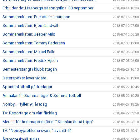
Erbjudande: Lisebergs säsongsfinal 30 september
2018-08-14 10:23
Sommarenkäten: Erlendur Hilmarsson
2018-07-16 07:00
Sommarenkäten: Björn Lindvall
2018-07-12 07:00
Sommarenkäten: Jesper Mild
2018-07-10 06:30
Sommarenkäten: Tommy Pedersen
2018-07-08 12:00
Sommarenkäten: Mikael Falk
2018-07-06 06:00
Sommarenkäten: Fredrik Hjelm
2018-07-05 06:00
Semesterstängt i klubbstugan
2018-06-29 16:13
Österspöket lever vidare
2018-06-09 19:00
Spontanfotboll på fredagar
2018-05-22 10:45
Anmälan till Sommarläger & Sommarfotboll
2018-05-22 10:30
Norrby IF fyller 91 år idag
2018-04-27 18:26
TV: Reportage om vårt flicklag
2018-04-27 09:50
Medi inför hemmapremiären: ” Känslan är på topp”
2018-04-08 06:10
TV: "Norrbyprofilerna svarar" avsnitt #1
2018-03-26 20:41
Årsmöte ikväll 18:00
2018-03-06 09:04