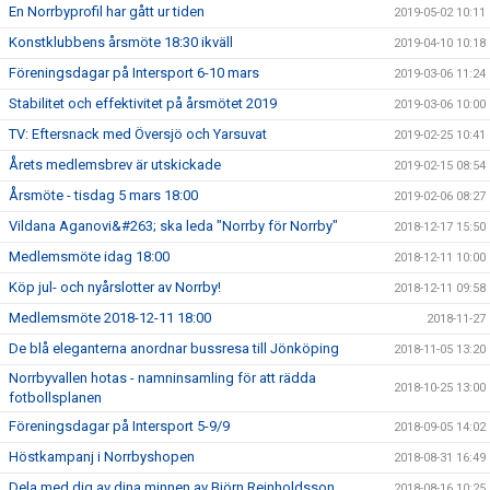
En Norrbyprofil har gått ur tiden
2019-05-02 10:11
Konstklubbens årsmöte 18:30 ikväll
2019-04-10 10:18
Föreningsdagar på Intersport 6-10 mars
2019-03-06 11:24
Stabilitet och effektivitet på årsmötet 2019
2019-03-06 10:00
TV: Eftersnack med Översjö och Yarsuvat
2019-02-25 10:41
Årets medlemsbrev är utskickade
2019-02-15 08:54
Årsmöte - tisdag 5 mars 18:00
2019-02-06 08:27
Vildana Aganovi&#263; ska leda "Norrby för Norrby"
2018-12-17 15:50
Medlemsmöte idag 18:00
2018-12-11 10:00
Köp jul- och nyårslotter av Norrby!
2018-12-11 09:58
Medlemsmöte 2018-12-11 18:00
2018-11-27
De blå eleganterna anordnar bussresa till Jönköping
2018-11-05 13:20
Norrbyvallen hotas - namninsamling för att rädda
2018-10-25 13:00
fotbollsplanen
Föreningsdagar på Intersport 5-9/9
2018-09-05 14:02
Höstkampanj i Norrbyshopen
2018-08-31 16:49
Dela med dig av dina minnen av Björn Reinholdsson
2018-08-16 10:25