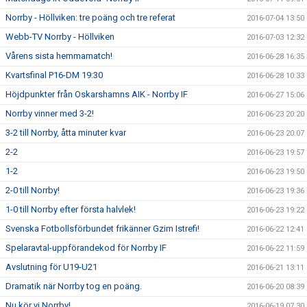
Norrby - Höllviken: tre poäng och tre referat
2016-07-04 13:50
Webb-TV Norrby - Höllviken
2016-07-03 12:32
Vårens sista hemmamatch!
2016-06-28 16:35
Kvartsfinal P16-DM 19:30
2016-06-28 10:33
Höjdpunkter från Oskarshamns AIK - Norrby IF
2016-06-27 15:06
Norrby vinner med 3-2!
2016-06-23 20:20
3-2 till Norrby, åtta minuter kvar
2016-06-23 20:07
2-2
2016-06-23 19:57
1-2
2016-06-23 19:50
2-0 till Norrby!
2016-06-23 19:36
1-0 till Norrby efter första halvlek!
2016-06-23 19:22
Svenska Fotbollsförbundet frikänner Gzim Istrefi!
2016-06-22 12:41
Spelaravtal-uppförandekod för Norrby IF
2016-06-22 11:59
Avslutning för U19-U21
2016-06-21 13:11
Dramatik när Norrby tog en poäng.
2016-06-20 08:39
Nu kör vi Norrby!
2016-06-19 07:30