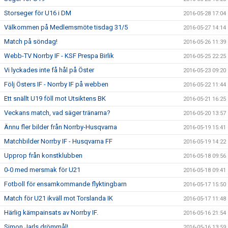
Storseger för U16 i DM
2016-05-28 17:04
Välkommen på Medlemsmöte tisdag 31/5
2016-05-27 14:14
Match på söndag!
2016-05-26 11:39
Webb-TV Norrby IF - KSF Prespa Birlik
2016-05-25 22:25
Vi lyckades inte få hål på Öster
2016-05-23 09:20
Följ Östers IF - Norrby IF på webben
2016-05-22 11:44
Ett snällt U19 föll mot Utsiktens BK
2016-05-21 16:25
Veckans match, vad säger tränarna?
2016-05-20 13:57
Ännu fler bilder från Norrby-Husqvarna
2016-05-19 15:41
Matchbilder Norrby IF - Husqvarna FF
2016-05-19 14:22
Upprop från konstklubben
2016-05-18 09:56
0-0 med mersmak för U21
2016-05-18 09:41
Fotboll för ensamkommande flyktingbarn
2016-05-17 15:50
Match för U21 ikväll mot Torslanda IK
2016-05-17 11:48
Härlig kämpainsats av Norrby IF.
2016-05-16 21:54
Simon Jarls drömmål!
2016-05-16 13:59