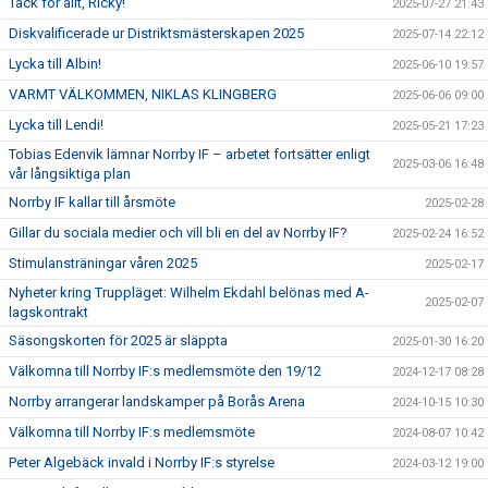
Tack för allt, Ricky!
2025-07-27 21:43
Diskvalificerade ur Distriktsmästerskapen 2025
2025-07-14 22:12
Lycka till Albin!
2025-06-10 19:57
VARMT VÄLKOMMEN, NIKLAS KLINGBERG
2025-06-06 09:00
Lycka till Lendi!
2025-05-21 17:23
Tobias Edenvik lämnar Norrby IF – arbetet fortsätter enligt
2025-03-06 16:48
vår långsiktiga plan
Norrby IF kallar till årsmöte
2025-02-28
Gillar du sociala medier och vill bli en del av Norrby IF?
2025-02-24 16:52
Stimulansträningar våren 2025
2025-02-17
Nyheter kring Truppläget: Wilhelm Ekdahl belönas med A-
2025-02-07
lagskontrakt
Säsongskorten för 2025 är släppta
2025-01-30 16:20
Välkomna till Norrby IF:s medlemsmöte den 19/12
2024-12-17 08:28
Norrby arrangerar landskamper på Borås Arena
2024-10-15 10:30
Välkomna till Norrby IF:s medlemsmöte
2024-08-07 10:42
Peter Algebäck invald i Norrby IF:s styrelse
2024-03-12 19:00