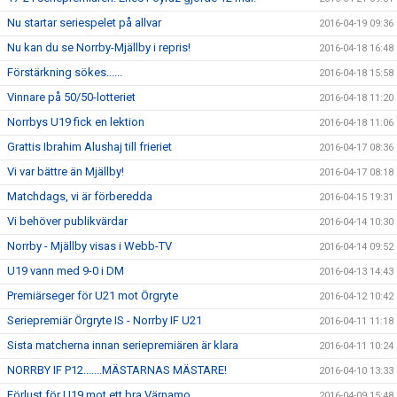
Nu startar seriespelet på allvar
2016-04-19 09:36
Nu kan du se Norrby-Mjällby i repris!
2016-04-18 16:48
Förstärkning sökes......
2016-04-18 15:58
Vinnare på 50/50-lotteriet
2016-04-18 11:20
Norrbys U19 fick en lektion
2016-04-18 11:06
Grattis Ibrahim Alushaj till frieriet
2016-04-17 08:36
Vi var bättre än Mjällby!
2016-04-17 08:18
Matchdags, vi är förberedda
2016-04-15 19:31
Vi behöver publikvärdar
2016-04-14 10:30
Norrby - Mjällby visas i Webb-TV
2016-04-14 09:52
U19 vann med 9-0 i DM
2016-04-13 14:43
Premiärseger för U21 mot Örgryte
2016-04-12 10:42
Seriepremiär Örgryte IS - Norrby IF U21
2016-04-11 11:18
Sista matcherna innan seriepremiären är klara
2016-04-11 10:24
NORRBY IF P12.......MÄSTARNAS MÄSTARE!
2016-04-10 13:33
Förlust för U19 mot ett bra Värnamo.
2016-04-09 15:48