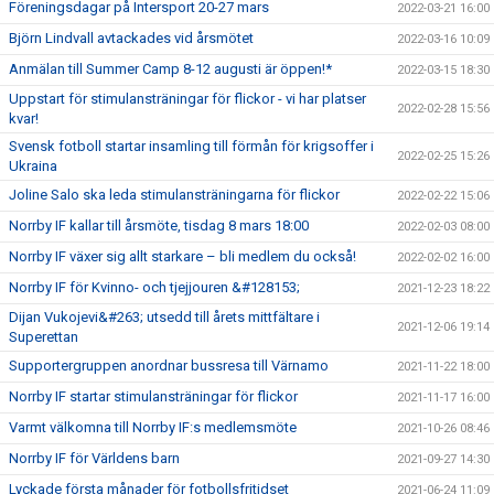
Föreningsdagar på Intersport 20-27 mars
2022-03-21 16:00
Björn Lindvall avtackades vid årsmötet
2022-03-16 10:09
Anmälan till Summer Camp 8-12 augusti är öppen!*
2022-03-15 18:30
Uppstart för stimulansträningar för flickor - vi har platser
2022-02-28 15:56
kvar!
Svensk fotboll startar insamling till förmån för krigsoffer i
2022-02-25 15:26
Ukraina
Joline Salo ska leda stimulansträningarna för flickor
2022-02-22 15:06
Norrby IF kallar till årsmöte, tisdag 8 mars 18:00
2022-02-03 08:00
Norrby IF växer sig allt starkare – bli medlem du också!
2022-02-02 16:00
Norrby IF för Kvinno- och tjejjouren &#128153;
2021-12-23 18:22
Dijan Vukojevi&#263; utsedd till årets mittfältare i
2021-12-06 19:14
Superettan
Supportergruppen anordnar bussresa till Värnamo
2021-11-22 18:00
Norrby IF startar stimulansträningar för flickor
2021-11-17 16:00
Varmt välkomna till Norrby IF:s medlemsmöte
2021-10-26 08:46
Norrby IF för Världens barn
2021-09-27 14:30
Lyckade första månader för fotbollsfritidset
2021-06-24 11:09