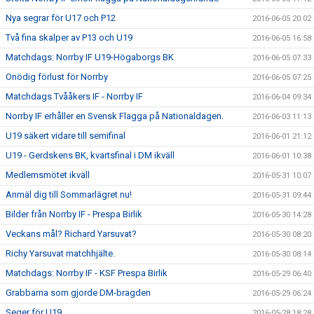
Nya segrar för U17 och P12
2016-06-05 20:02
Två fina skalper av P13 och U19
2016-06-05 16:58
Matchdags: Norrby IF U19-Högaborgs BK
2016-06-05 07:33
Onödig förlust för Norrby
2016-06-05 07:25
Matchdags Tvååkers IF - Norrby IF
2016-06-04 09:34
Norrby IF erhåller en Svensk Flagga på Nationaldagen.
2016-06-03 11:13
U19 säkert vidare till semifinal
2016-06-01 21:12
U19 - Gerdskens BK, kvartsfinal i DM ikväll
2016-06-01 10:38
Medlemsmötet ikväll
2016-05-31 10:07
Anmäl dig till Sommarlägret nu!
2016-05-31 09:44
Bilder från Norrby IF - Prespa Birlik
2016-05-30 14:28
Veckans mål? Richard Yarsuvat?
2016-05-30 08:20
Richy Yarsuvat matchhjälte.
2016-05-30 08:14
Matchdags: Norrby IF - KSF Prespa Birlik
2016-05-29 06:40
Grabbarna som gjorde DM-bragden
2016-05-29 06:24
Seger för U19
2016-05-28 18:28