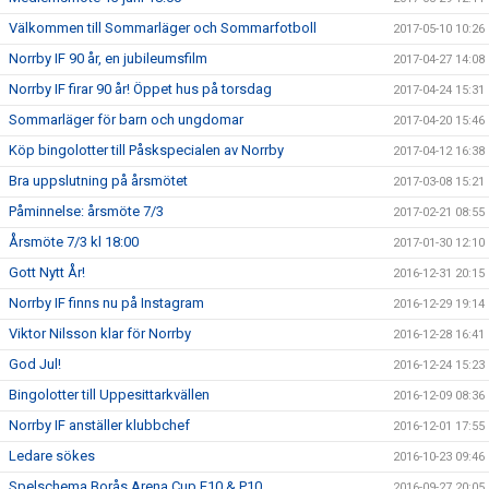
Välkommen till Sommarläger och Sommarfotboll
2017-05-10 10:26
Norrby IF 90 år, en jubileumsfilm
2017-04-27 14:08
Norrby IF firar 90 år! Öppet hus på torsdag
2017-04-24 15:31
Sommarläger för barn och ungdomar
2017-04-20 15:46
Köp bingolotter till Påskspecialen av Norrby
2017-04-12 16:38
Bra uppslutning på årsmötet
2017-03-08 15:21
Påminnelse: årsmöte 7/3
2017-02-21 08:55
Årsmöte 7/3 kl 18:00
2017-01-30 12:10
Gott Nytt År!
2016-12-31 20:15
Norrby IF finns nu på Instagram
2016-12-29 19:14
Viktor Nilsson klar för Norrby
2016-12-28 16:41
God Jul!
2016-12-24 15:23
Bingolotter till Uppesittarkvällen
2016-12-09 08:36
Norrby IF anställer klubbchef
2016-12-01 17:55
Ledare sökes
2016-10-23 09:46
Spelschema Borås Arena Cup F10 & P10
2016-09-27 20:05