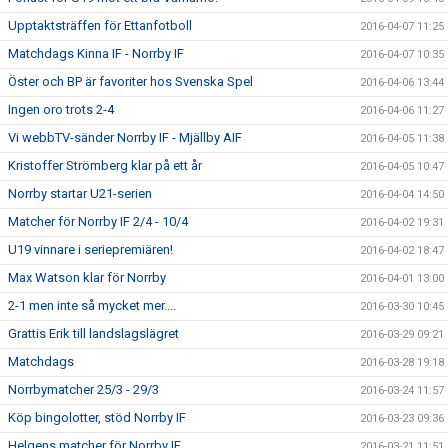
Upptaktsträffen för Ettanfotboll
2016-04-07 11:25
Matchdags Kinna IF - Norrby IF
2016-04-07 10:35
Öster och BP är favoriter hos Svenska Spel
2016-04-06 13:44
Ingen oro trots 2-4
2016-04-06 11:27
Vi webbTV-sänder Norrby IF - Mjällby AIF
2016-04-05 11:38
Kristoffer Strömberg klar på ett år
2016-04-05 10:47
Norrby startar U21-serien
2016-04-04 14:50
Matcher för Norrby IF 2/4 - 10/4
2016-04-02 19:31
U19 vinnare i seriepremiären!
2016-04-02 18:47
Max Watson klar för Norrby
2016-04-01 13:00
2-1 men inte så mycket mer....
2016-03-30 10:45
Grattis Erik till landslagslägret
2016-03-29 09:21
Matchdags
2016-03-28 19:18
Norrbymatcher 25/3 - 29/3
2016-03-24 11:57
Köp bingolotter, stöd Norrby IF
2016-03-23 09:36
Helgens matcher för Norrby IF
2016-03-21 11:51