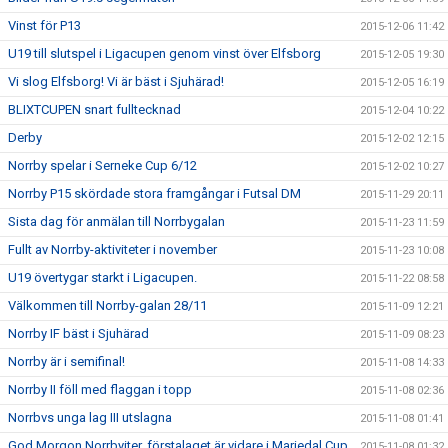
Vinst för P13
2015-12-06 11:42
U19 till slutspel i Ligacupen genom vinst över Elfsborg
2015-12-05 19:30
Vi slog Elfsborg! Vi är bäst i Sjuhärad!
2015-12-05 16:19
BLIXTCUPEN snart fulltecknad
2015-12-04 10:22
Derby
2015-12-02 12:15
Norrby spelar i Serneke Cup 6/12
2015-12-02 10:27
Norrby P15 skördade stora framgångar i Futsal DM
2015-11-29 20:11
Sista dag för anmälan till Norrbygalan
2015-11-23 11:59
Fullt av Norrby-aktiviteter i november
2015-11-23 10:08
U19 övertygar starkt i Ligacupen.
2015-11-22 08:58
Välkommen till Norrby-galan 28/11
2015-11-09 12:21
Norrby IF bäst i Sjuhärad
2015-11-09 08:23
Norrby är i semifinal!
2015-11-08 14:33
Norrby II föll med flaggan i topp
2015-11-08 02:36
Norrbvs unga lag III utslagna
2015-11-08 01:41
God Morgon Norrbyiter, förstalaget är vidare i Mariedal Cup
2015-11-08 01:32