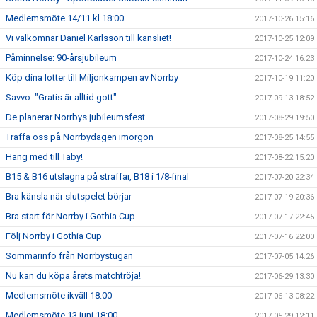
Medlemsmöte 14/11 kl 18:00
2017-10-26 15:16
Vi välkomnar Daniel Karlsson till kansliet!
2017-10-25 12:09
Påminnelse: 90-årsjubileum
2017-10-24 16:23
Köp dina lotter till Miljonkampen av Norrby
2017-10-19 11:20
Savvo: "Gratis är alltid gott"
2017-09-13 18:52
De planerar Norrbys jubileumsfest
2017-08-29 19:50
Träffa oss på Norrbydagen imorgon
2017-08-25 14:55
Häng med till Täby!
2017-08-22 15:20
B15 & B16 utslagna på straffar, B18 i 1/8-final
2017-07-20 22:34
Bra känsla när slutspelet börjar
2017-07-19 20:36
Bra start för Norrby i Gothia Cup
2017-07-17 22:45
Följ Norrby i Gothia Cup
2017-07-16 22:00
Sommarinfo från Norrbystugan
2017-07-05 14:26
Nu kan du köpa årets matchtröja!
2017-06-29 13:30
Medlemsmöte ikväll 18:00
2017-06-13 08:22
Medlemsmöte 13 juni 18:00
2017-05-29 12:11