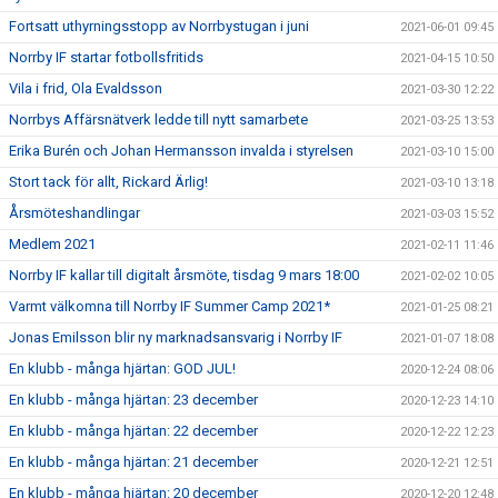
Fortsatt uthyrningsstopp av Norrbystugan i juni
2021-06-01 09:45
Norrby IF startar fotbollsfritids
2021-04-15 10:50
Vila i frid, Ola Evaldsson
2021-03-30 12:22
Norrbys Affärsnätverk ledde till nytt samarbete
2021-03-25 13:53
Erika Burén och Johan Hermansson invalda i styrelsen
2021-03-10 15:00
Stort tack för allt, Rickard Ärlig!
2021-03-10 13:18
Årsmöteshandlingar
2021-03-03 15:52
Medlem 2021
2021-02-11 11:46
Norrby IF kallar till digitalt årsmöte, tisdag 9 mars 18:00
2021-02-02 10:05
Varmt välkomna till Norrby IF Summer Camp 2021*
2021-01-25 08:21
Jonas Emilsson blir ny marknadsansvarig i Norrby IF
2021-01-07 18:08
En klubb - många hjärtan: GOD JUL!
2020-12-24 08:06
En klubb - många hjärtan: 23 december
2020-12-23 14:10
En klubb - många hjärtan: 22 december
2020-12-22 12:23
En klubb - många hjärtan: 21 december
2020-12-21 12:51
En klubb - många hjärtan: 20 december
2020-12-20 12:48