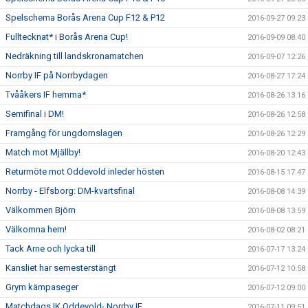
Spelschema Borås Arena Cup F12 & P12
2016-09-27 09:23
Fulltecknat* i Borås Arena Cup!
2016-09-09 08:40
Nedräkning till landskronamatchen
2016-09-07 12:26
Norrby IF på Norrbydagen
2016-08-27 17:24
Tvååkers IF hemma*
2016-08-26 13:16
Semifinal i DM!
2016-08-26 12:58
Framgång för ungdomslagen
2016-08-26 12:29
Match mot Mjällby!
2016-08-20 12:43
Returmöte mot Oddevold inleder hösten
2016-08-15 17:47
Norrby - Elfsborg: DM-kvartsfinal
2016-08-08 14:39
Välkommen Björn
2016-08-08 13:59
Välkomna hem!
2016-08-02 08:21
Tack Arne och lycka till
2016-07-17 13:24
Kansliet har semesterstängt
2016-07-12 10:58
Grym kämpaseger
2016-07-12 09:00
Matchdags IK Oddevold- Norrby IF
2016-07-11 09:51