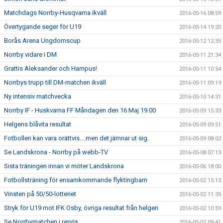
Matchdags Norrby-Husqvarna ikväll
2016-05-16 08:59
Övertygande seger för U19
2016-05-14 19:20
Borås Arena Ungdomscup
2016-05-12 12:35
Norrby vidare i DM
2016-05-11 21:34
Grattis Aleksander och Hampus!
2016-05-11 10:54
Norrbys trupp till DM-matchen ikväll
2016-05-11 09:19
Ny intensiv matchvecka
2016-05-10 14:31
Norrby IF - Huskvarna FF Måndagen den 16 Maj 19.00
2016-05-09 15:33
Helgens blåvita resultat
2016-05-09 09:51
Fotbollen kan vara orättvis....men det jämnar ut sig.
2016-05-09 08:02
Se Landskrona - Norrby på webb-TV
2016-05-08 07:13
Sista träningen innan vi möter Landskrona
2016-05-06 18:00
Fotbollsträning för ensamkommande flyktingbarn
2016-05-02 15:13
Vinsten på 50/50-lotteriet
2016-05-02 11:35
Stryk för U19 mot IFK Osby, övriga resultat från helgen
2016-05-02 10:59
Se Norrbymatchen i repris
2016-05-02 09:41