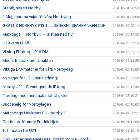
Stabilt, säkert Norrby!
2016-05-01 20:53
1 Maj, fanorna vajar för våra Norrbylag
2016-05-01 06:00
GRATTIS NORRBYS P13 TILL SEGERN I SPARBANKEN CUP
2016-04-30 20:14
Max-dags......Norrby IF - Kristianstad FC
2016-04-30 17:53
U19 vann i DM!
2016-04-29 09:16
Vi slog Elfsborg i P16-DM
2016-04-28 09:17
Medis frispark mot Utsikten
2016-04-26 14:58
Viktiga DM-matcher för våra Norrby-lag
2016-04-26 10:08
Ny seger för U21, serieledning!
2016-04-26 09:39
Norrby U21 - Stenungsunds IF idag
2016-04-25 12:49
1 poäng med mersmak mot Utsikten
2016-04-25 10:21
Succéhelg för Norrbylagen
2016-04-25 10:03
Matchdags Utsiktens BK - Norrby IF
2016-04-24 08:27
Grattis ordförande Fredrik Hjelm
2016-04-21 11:00
Tuff match för U21
2016-04-21 10:13
17-2 i seriepremiären! Enes Poyraz gjorde 12 mål!
2016-04-21 09:31