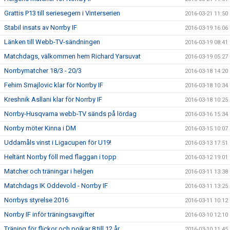
Grattis P13 till seriesegern i Vinterserien
2016-03-21 11:50
Stabil insats av Norrby IF
2016-03-19 16:06
Länken till Webb-TV-sändningen
2016-03-19 08:41
Matchdags, välkommen hem Richard Yarsuvat
2016-03-19 05:27
Norrbymatcher 18/3 - 20/3
2016-03-18 14:20
Fehim Smajlovic klar för Norrby IF
2016-03-18 10:34
Kreshnik Asllani klar för Norrby IF
2016-03-18 10:25
Norrby-Husqvarna webb-TV sänds på lördag
2016-03-16 15:34
Norrby möter Kinna i DM
2016-03-15 10:07
Uddamåls vinst i Ligacupen för U19!
2016-03-13 17:51
Heltänt Norrby föll med flaggan i topp
2016-03-12 19:01
Matcher och träningar i helgen
2016-03-11 13:38
Matchdags IK Oddevold - Norrby IF
2016-03-11 13:25
Norrbys styrelse 2016
2016-03-11 10:12
Norrby IF inför träningsavgifter
2016-03-10 12:10
Träning för flickor och pojkar 8 till 12 år
2016-03-10 11:45