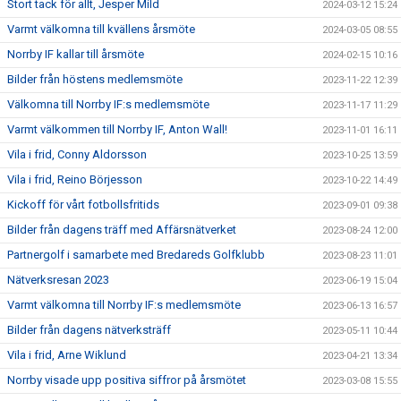
Stort tack för allt, Jesper Mild
2024-03-12 15:24
Varmt välkomna till kvällens årsmöte
2024-03-05 08:55
Norrby IF kallar till årsmöte
2024-02-15 10:16
Bilder från höstens medlemsmöte
2023-11-22 12:39
Välkomna till Norrby IF:s medlemsmöte
2023-11-17 11:29
Varmt välkommen till Norrby IF, Anton Wall!
2023-11-01 16:11
Vila i frid, Conny Aldorsson
2023-10-25 13:59
Vila i frid, Reino Börjesson
2023-10-22 14:49
Kickoff för vårt fotbollsfritids
2023-09-01 09:38
Bilder från dagens träff med Affärsnätverket
2023-08-24 12:00
Partnergolf i samarbete med Bredareds Golfklubb
2023-08-23 11:01
Nätverksresan 2023
2023-06-19 15:04
Varmt välkomna till Norrby IF:s medlemsmöte
2023-06-13 16:57
Bilder från dagens nätverksträff
2023-05-11 10:44
Vila i frid, Arne Wiklund
2023-04-21 13:34
Norrby visade upp positiva siffror på årsmötet
2023-03-08 15:55