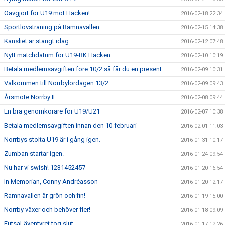
Oavgjort för U19 mot Häcken!
2016-02-18 22:34
Sportlovsträning på Ramnavallen
2016-02-15 14:38
Kansliet är stängt idag
2016-02-12 07:48
Nytt matchdatum för U19-BK Häcken
2016-02-10 10:19
Betala medlemsavgiften före 10/2 så får du en present
2016-02-09 10:31
Välkommen till Norrbylördagen 13/2
2016-02-09 09:43
Årsmöte Norrby IF
2016-02-08 09:44
En bra genomkörare för U19/U21
2016-02-07 10:38
Betala medlemsavgiften innan den 10 februari
2016-02-01 11:03
Norrbys stolta U19 är i gång igen.
2016-01-31 10:17
Zumban startar igen.
2016-01-24 09:54
Nu har vi swish! 1231452457
2016-01-20 16:54
In Memorian, Conny Andréasson
2016-01-20 12:17
Ramnavallen är grön och fin!
2016-01-19 15:00
Norrby växer och behöver fler!
2016-01-18 09:09
Futsal-äventyret tog slut
2016-01-17 12:26