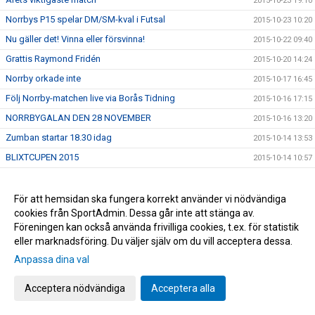
2015-10-23 19:10
Norrbys P15 spelar DM/SM-kval i Futsal
2015-10-23 10:20
Nu gäller det! Vinna eller försvinna!
2015-10-22 09:40
Grattis Raymond Fridén
2015-10-20 14:24
Norrby orkade inte
2015-10-17 16:45
Följ Norrby-matchen live via Borås Tidning
2015-10-16 17:15
NORRBYGALAN DEN 28 NOVEMBER
2015-10-16 13:20
Zumban startar 18.30 idag
2015-10-14 13:53
BLIXTCUPEN 2015
2015-10-14 10:57
Supporterbuss till Oskarshamn
2015-10-12 10:32
Träningar under utbildningsveckan
2015-10-11 23:02
För att hemsidan ska fungera korrekt använder vi nödvändiga
cookies från SportAdmin. Dessa går inte att stänga av.
Ny rysar-match
2015-10-08 11:48
Föreningen kan också använda frivilliga cookies, t.ex. för statistik
Öppen träning
2015-10-07 22:58
eller marknadsföring. Du väljer själv om du vill acceptera dessa.
U17 och U19 kvalspelar samt deltar i Ligacupen
2015-10-07 22:06
Anpassa dina val
Inbjudan-Inspirationsträff
2015-10-07 10:06
Acceptera nödvändiga
Acceptera alla
Utbildningsvecka
2015-10-07 09:58
För stora siffror