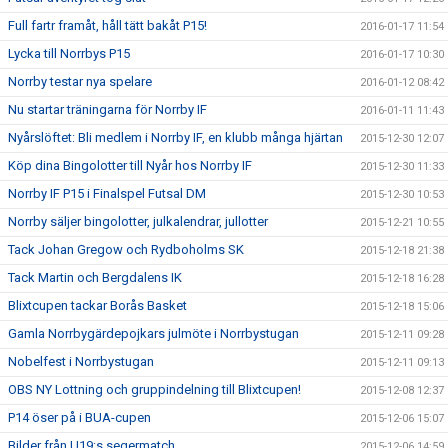
Full fartr framåt, håll tätt bakåt P15!
2016-01-17 11:54
Lycka till Norrbys P15
2016-01-17 10:30
Norrby testar nya spelare
2016-01-12 08:42
Nu startar träningarna för Norrby IF
2016-01-11 11:43
Nyårslöftet: Bli medlem i Norrby IF, en klubb många hjärtan
2015-12-30 12:07
Köp dina Bingolotter till Nyår hos Norrby IF
2015-12-30 11:33
Norrby IF P15 i Finalspel Futsal DM
2015-12-30 10:53
Norrby säljer bingolotter, julkalendrar, jullotter
2015-12-21 10:55
Tack Johan Gregow och Rydboholms SK
2015-12-18 21:38
Tack Martin och Bergdalens IK
2015-12-18 16:28
Blixtcupen tackar Borås Basket
2015-12-18 15:06
Gamla Norrbygärdepojkars julmöte i Norrbystugan
2015-12-11 09:28
Nobelfest i Norrbystugan
2015-12-11 09:13
OBS NY Lottning och gruppindelning till Blixtcupen!
2015-12-08 12:37
P14 öser på i BUA-cupen
2015-12-06 15:07
Bilder från U19:s segermatch
2015-12-06 14:59