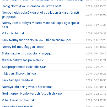
Härlig Norrbykväll i Boråshallen, stötta oss!
2015-11-07 15:26
Norrby II gick också vidare! Alla tre lagen är klara för nytt
2015-11-07 15:09
gruppspel.
Norrby I och Norrby III vidare i Mariedal Cup, Lag II spelar
2015-11-07 07:33
11.00
Vi kan bli bättre!
2015-11-06 09:35
Tack Norrbysupporters! 32752:- från Svenska Spel
2015-11-06 09:23
Norrby föll med flaggan i topp
2015-11-01 16:58
Sista matchen, nu avslutar vi snyggt
2015-11-01 09:40
Öster-Norrby visas på Web-TV
2015-10-28 11:21
Spelprogrammet i Mariedal CUP
2015-10-28 09:42
Inbjudan till provträningar
2015-10-27 10:22
Tack familjen Sandwall
2015-10-25 10:30
Norrbys utbildningsvecka har startat
2015-10-25 10:11
God morgon Norrbyiter och fotbollsälskare
2015-10-25 07:32
Vi har klarat nytt kontrakt!
2015-10-24 17:56
Årets viktigaste match