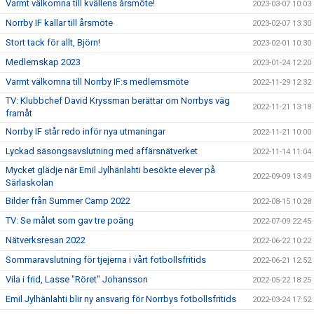
Varmt välkomna till kvällens årsmöte!
2023-03-07 10:03
Norrby IF kallar till årsmöte
2023-02-07 13:30
Stort tack för allt, Björn!
2023-02-01 10:30
Medlemskap 2023
2023-01-24 12:20
Varmt välkomna till Norrby IF:s medlemsmöte
2022-11-29 12:32
TV: Klubbchef David Kryssman berättar om Norrbys väg
2022-11-21 13:18
framåt
Norrby IF står redo inför nya utmaningar
2022-11-21 10:00
Lyckad säsongsavslutning med affärsnätverket
2022-11-14 11:04
Mycket glädje när Emil Jylhänlahti besökte elever på
2022-09-09 13:49
Särlaskolan
Bilder från Summer Camp 2022
2022-08-15 10:28
TV: Se målet som gav tre poäng
2022-07-09 22:45
Nätverksresan 2022
2022-06-22 10:22
Sommaravslutning för tjejerna i vårt fotbollsfritids
2022-06-21 12:52
Vila i frid, Lasse "Röret" Johansson
2022-05-22 18:25
Emil Jylhänlahti blir ny ansvarig för Norrbys fotbollsfritids
2022-03-24 17:52