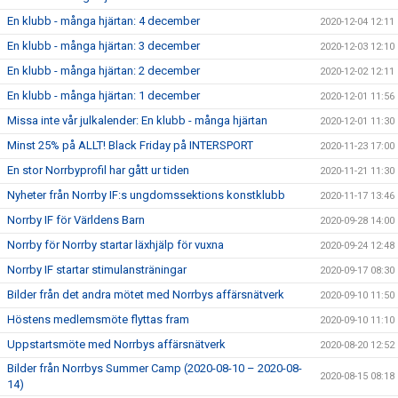
En klubb - många hjärtan: 4 december
2020-12-04 12:11
En klubb - många hjärtan: 3 december
2020-12-03 12:10
En klubb - många hjärtan: 2 december
2020-12-02 12:11
En klubb - många hjärtan: 1 december
2020-12-01 11:56
Missa inte vår julkalender: En klubb - många hjärtan
2020-12-01 11:30
Minst 25% på ALLT! Black Friday på INTERSPORT
2020-11-23 17:00
En stor Norrbyprofil har gått ur tiden
2020-11-21 11:30
Nyheter från Norrby IF:s ungdomssektions konstklubb
2020-11-17 13:46
Norrby IF för Världens Barn
2020-09-28 14:00
Norrby för Norrby startar läxhjälp för vuxna
2020-09-24 12:48
Norrby IF startar stimulansträningar
2020-09-17 08:30
Bilder från det andra mötet med Norrbys affärsnätverk
2020-09-10 11:50
Höstens medlemsmöte flyttas fram
2020-09-10 11:10
Uppstartsmöte med Norrbys affärsnätverk
2020-08-20 12:52
Bilder från Norrbys Summer Camp (2020-08-10 – 2020-08-
2020-08-15 08:18
14)