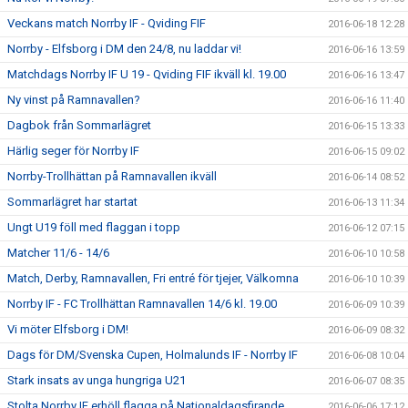
Veckans match Norrby IF - Qviding FIF
2016-06-18 12:28
Norrby - Elfsborg i DM den 24/8, nu laddar vi!
2016-06-16 13:59
Matchdags Norrby IF U 19 - Qviding FIF ikväll kl. 19.00
2016-06-16 13:47
Ny vinst på Ramnavallen?
2016-06-16 11:40
Dagbok från Sommarlägret
2016-06-15 13:33
Härlig seger för Norrby IF
2016-06-15 09:02
Norrby-Trollhättan på Ramnavallen ikväll
2016-06-14 08:52
Sommarlägret har startat
2016-06-13 11:34
Ungt U19 föll med flaggan i topp
2016-06-12 07:15
Matcher 11/6 - 14/6
2016-06-10 10:58
Match, Derby, Ramnavallen, Fri entré för tjejer, Välkomna
2016-06-10 10:39
Norrby IF - FC Trollhättan Ramnavallen 14/6 kl. 19.00
2016-06-09 10:39
Vi möter Elfsborg i DM!
2016-06-09 08:32
Dags för DM/Svenska Cupen, Holmalunds IF - Norrby IF
2016-06-08 10:04
Stark insats av unga hungriga U21
2016-06-07 08:35
Stolta Norrby IF erhöll flagga på Nationaldagsfirande
2016-06-06 17:12