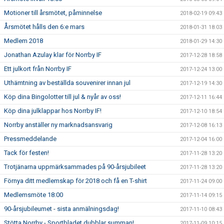
Motioner till årsmötet, påminnelse
2018-02-19 09:43
Årsmötet hålls den 6:e mars
2018-01-31 18:03
Medlem 2018
2018-01-29 14:30
Jonathan Azulay klar för Norrby IF
2017-12-28 18:58
Ett julkort från Norrby IF
2017-12-24 13:00
Uthämtning av beställda souvenirer innan jul
2017-12-19 14:30
Köp dina Bingolotter till jul & nyår av oss!
2017-12-11 16:44
Köp dina julklappar hos Norrby IF!
2017-12-10 18:54
Norrby anställer ny marknadsansvarig
2017-12-08 16:13
Pressmeddelande
2017-12-04 16:00
Tack för festen!
2017-11-28 13:20
Trotjänarna uppmärksammades på 90-årsjubileet
2017-11-28 13:20
Förnya ditt medlemskap för 2018 och få en T-shirt
2017-11-24 09:00
Medlemsmöte 18:00
2017-11-14 09:15
90-årsjubileumet - sista anmälningsdag!
2017-11-10 08:43
Stötta Norrby - Sportbladet dubblar summan!
2017-11-09 10:15