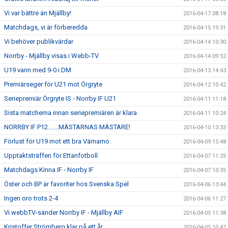
Vi var bättre än Mjällby!
2016-04-17 08:18
Matchdags, vi är förberedda
2016-04-15 19:31
Vi behöver publikvärdar
2016-04-14 10:30
Norrby - Mjällby visas i Webb-TV
2016-04-14 09:52
U19 vann med 9-0 i DM
2016-04-13 14:43
Premiärseger för U21 mot Örgryte
2016-04-12 10:42
Seriepremiär Örgryte IS - Norrby IF U21
2016-04-11 11:18
Sista matcherna innan seriepremiären är klara
2016-04-11 10:24
NORRBY IF P12.......MÄSTARNAS MÄSTARE!
2016-04-10 13:33
Förlust för U19 mot ett bra Värnamo.
2016-04-09 15:48
Upptaktsträffen för Ettanfotboll
2016-04-07 11:25
Matchdags Kinna IF - Norrby IF
2016-04-07 10:35
Öster och BP är favoriter hos Svenska Spel
2016-04-06 13:44
Ingen oro trots 2-4
2016-04-06 11:27
Vi webbTV-sänder Norrby IF - Mjällby AIF
2016-04-05 11:38
Kristoffer Strömberg klar på ett år
2016-04-05 10:47