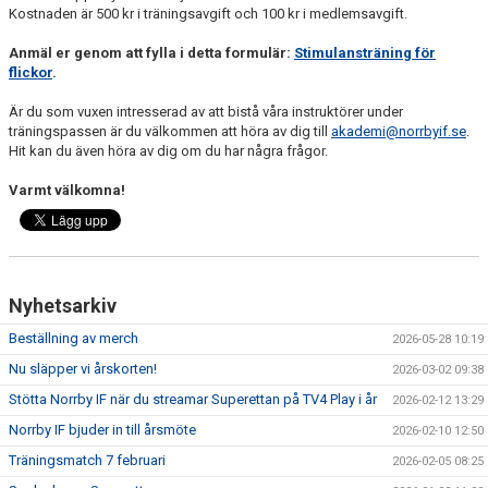
Kostnaden är 500 kr i träningsavgift och 100 kr i medlemsavgift.
Anmäl er genom att fylla i detta formulär:
Stimulansträning för
flickor
.
Är du som vuxen intresserad av att bistå våra instruktörer under
träningspassen är du välkommen att höra av dig till
akademi@norrbyif.se
.
Hit kan du även höra av dig om du har några frågor.
Varmt välkomna!
Nyhetsarkiv
Beställning av merch
2026-05-28 10:19
Nu släpper vi årskorten!
2026-03-02 09:38
Stötta Norrby IF när du streamar Superettan på TV4 Play i år
2026-02-12 13:29
Norrby IF bjuder in till årsmöte
2026-02-10 12:50
Träningsmatch 7 februari
2026-02-05 08:25