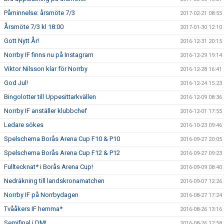
Påminnelse: årsmöte 7/3
2017-02-21 08:55
Årsmöte 7/3 kl 18:00
2017-01-30 12:10
Gott Nytt År!
2016-12-31 20:15
Norrby IF finns nu på Instagram
2016-12-29 19:14
Viktor Nilsson klar för Norrby
2016-12-28 16:41
God Jul!
2016-12-24 15:23
Bingolotter till Uppesittarkvällen
2016-12-09 08:36
Norrby IF anställer klubbchef
2016-12-01 17:55
Ledare sökes
2016-10-23 09:46
Spelschema Borås Arena Cup F10 & P10
2016-09-27 20:05
Spelschema Borås Arena Cup F12 & P12
2016-09-27 09:23
Fulltecknat* i Borås Arena Cup!
2016-09-09 08:40
Nedräkning till landskronamatchen
2016-09-07 12:26
Norrby IF på Norrbydagen
2016-08-27 17:24
Tvååkers IF hemma*
2016-08-26 13:16
Semifinal i DM!
2016-08-26 12:58