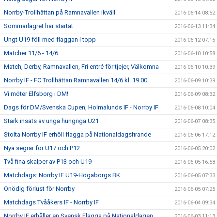
Norrby-Trollhättan på Ramnavallen ikväll
2016-06-14 08:52
Sommarlägret har startat
2016-06-13 11:34
Ungt U19 föll med flaggan i topp
2016-06-12 07:15
Matcher 11/6 - 14/6
2016-06-10 10:58
Match, Derby, Ramnavallen, Fri entré för tjejer, Välkomna
2016-06-10 10:39
Norrby IF - FC Trollhättan Ramnavallen 14/6 kl. 19.00
2016-06-09 10:39
Vi möter Elfsborg i DM!
2016-06-09 08:32
Dags för DM/Svenska Cupen, Holmalunds IF - Norrby IF
2016-06-08 10:04
Stark insats av unga hungriga U21
2016-06-07 08:35
Stolta Norrby IF erhöll flagga på Nationaldagsfirande
2016-06-06 17:12
Nya segrar för U17 och P12
2016-06-05 20:02
Två fina skalper av P13 och U19
2016-06-05 16:58
Matchdags: Norrby IF U19-Högaborgs BK
2016-06-05 07:33
Onödig förlust för Norrby
2016-06-05 07:25
Matchdags Tvååkers IF - Norrby IF
2016-06-04 09:34
Norrby IF erhåller en Svensk Flagga på Nationaldagen.
2016-06-03 11:13