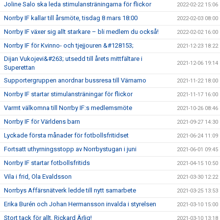
Joline Salo ska leda stimulansträningarna för flickor
2022-02-22 15:06
Norrby IF kallar till årsmöte, tisdag 8 mars 18:00
2022-02-03 08:00
Norrby IF växer sig allt starkare – bli medlem du också!
2022-02-02 16:00
Norrby IF för Kvinno- och tjejjouren &#128153;
2021-12-23 18:22
Dijan Vukojevi&#263; utsedd till årets mittfältare i
2021-12-06 19:14
Superettan
Supportergruppen anordnar bussresa till Värnamo
2021-11-22 18:00
Norrby IF startar stimulansträningar för flickor
2021-11-17 16:00
Varmt välkomna till Norrby IF:s medlemsmöte
2021-10-26 08:46
Norrby IF för Världens barn
2021-09-27 14:30
Lyckade första månader för fotbollsfritidset
2021-06-24 11:09
Fortsatt uthyrningsstopp av Norrbystugan i juni
2021-06-01 09:45
Norrby IF startar fotbollsfritids
2021-04-15 10:50
Vila i frid, Ola Evaldsson
2021-03-30 12:22
Norrbys Affärsnätverk ledde till nytt samarbete
2021-03-25 13:53
Erika Burén och Johan Hermansson invalda i styrelsen
2021-03-10 15:00
Stort tack för allt, Rickard Ärlig!
2021-03-10 13:18