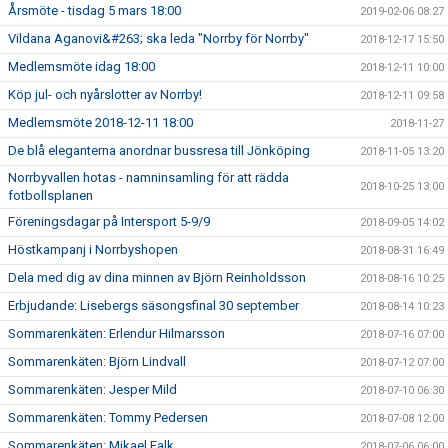
Årsmöte - tisdag 5 mars 18:00
2019-02-06 08:27
Vildana Aganovi&#263; ska leda "Norrby för Norrby"
2018-12-17 15:50
Medlemsmöte idag 18:00
2018-12-11 10:00
Köp jul- och nyårslotter av Norrby!
2018-12-11 09:58
Medlemsmöte 2018-12-11 18:00
2018-11-27
De blå eleganterna anordnar bussresa till Jönköping
2018-11-05 13:20
Norrbyvallen hotas - namninsamling för att rädda
2018-10-25 13:00
fotbollsplanen
Föreningsdagar på Intersport 5-9/9
2018-09-05 14:02
Höstkampanj i Norrbyshopen
2018-08-31 16:49
Dela med dig av dina minnen av Björn Reinholdsson
2018-08-16 10:25
Erbjudande: Lisebergs säsongsfinal 30 september
2018-08-14 10:23
Sommarenkäten: Erlendur Hilmarsson
2018-07-16 07:00
Sommarenkäten: Björn Lindvall
2018-07-12 07:00
Sommarenkäten: Jesper Mild
2018-07-10 06:30
Sommarenkäten: Tommy Pedersen
2018-07-08 12:00
Sommarenkäten: Mikael Falk
2018-07-06 06:00