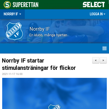
NORRBY IF
LOGGA IN
Norrby IF
En klubb, många hjärtan
HEM
Norrby IF startar
<
>
stimulansträningar för flickor
NYHETER
2021-11-17 16:00
FÖRENINGEN
KALENDER
VÅRA LAG