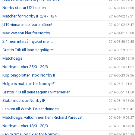
Norrby startar U21-serien
2016-04-04 14:50
Matcher för Norrby IF 2/4 - 10/4
2016-04-02 19:31
U19 vinnare i seriepremiären!
2016-04-02 18:47
Max Watson klar för Norrby
2016-04-01 13:00
2-1 men inte så mycket mer....
2016-03-30 10:45
Grattis Erik till landslagslägret
2016-03-29 09:21
Matchdags
2016-03-28 19:18
Norrbymatcher 25/3 - 29/3
2016-03-24 11:57
Köp bingolotter, stöd Norrby IF
2016-03-23 09:36
Helgens matcher för Norrby IF
2016-03-21 11:51
Grattis P13 till seriesegern i Vinterserien
2016-03-21 11:50
Stabil insats av Norrby IF
2016-03-19 16:06
Länken till Webb-TV-sändningen
2016-03-19 08:41
Matchdags, välkommen hem Richard Yarsuvat
2016-03-19 05:27
Norrbymatcher 18/3 - 20/3
2016-03-18 14:20
Fehim Smajlovic klar för Norrby IF
2016-03-18 10:34