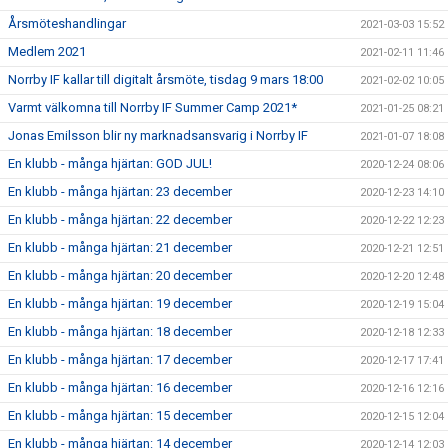
Årsmöteshandlingar
2021-03-03 15:52
Medlem 2021
2021-02-11 11:46
Norrby IF kallar till digitalt årsmöte, tisdag 9 mars 18:00
2021-02-02 10:05
Varmt välkomna till Norrby IF Summer Camp 2021*
2021-01-25 08:21
Jonas Emilsson blir ny marknadsansvarig i Norrby IF
2021-01-07 18:08
En klubb - många hjärtan: GOD JUL!
2020-12-24 08:06
En klubb - många hjärtan: 23 december
2020-12-23 14:10
En klubb - många hjärtan: 22 december
2020-12-22 12:23
En klubb - många hjärtan: 21 december
2020-12-21 12:51
En klubb - många hjärtan: 20 december
2020-12-20 12:48
En klubb - många hjärtan: 19 december
2020-12-19 15:04
En klubb - många hjärtan: 18 december
2020-12-18 12:33
En klubb - många hjärtan: 17 december
2020-12-17 17:41
En klubb - många hjärtan: 16 december
2020-12-16 12:16
En klubb - många hjärtan: 15 december
2020-12-15 12:04
En klubb - många hjärtan: 14 december
2020-12-14 12:03