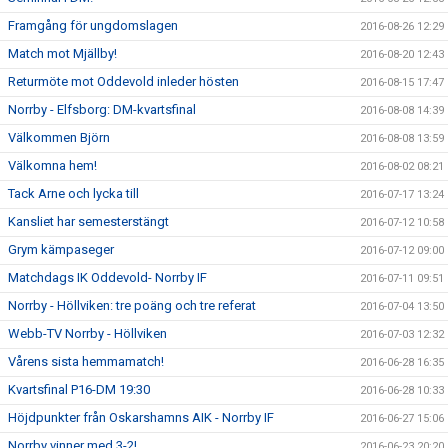
Framgång för ungdomslagen
2016-08-26 12:29
Match mot Mjällby!
2016-08-20 12:43
Returmöte mot Oddevold inleder hösten
2016-08-15 17:47
Norrby - Elfsborg: DM-kvartsfinal
2016-08-08 14:39
Välkommen Björn
2016-08-08 13:59
Välkomna hem!
2016-08-02 08:21
Tack Arne och lycka till
2016-07-17 13:24
Kansliet har semesterstängt
2016-07-12 10:58
Grym kämpaseger
2016-07-12 09:00
Matchdags IK Oddevold- Norrby IF
2016-07-11 09:51
Norrby - Höllviken: tre poäng och tre referat
2016-07-04 13:50
Webb-TV Norrby - Höllviken
2016-07-03 12:32
Vårens sista hemmamatch!
2016-06-28 16:35
Kvartsfinal P16-DM 19:30
2016-06-28 10:33
Höjdpunkter från Oskarshamns AIK - Norrby IF
2016-06-27 15:06
Norrby vinner med 3-2!
2016-06-23 20:20