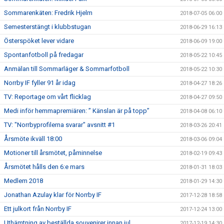
Sommarenkäten: Fredrik Hjelm
2018-07-05 06:00
Semesterstängt i klubbstugan
2018-06-29 16:13
Österspöket lever vidare
2018-06-09 19:00
Spontanfotboll på fredagar
2018-05-22 10:45
Anmälan till Sommarläger & Sommarfotboll
2018-05-22 10:30
Norrby IF fyller 91 år idag
2018-04-27 18:26
TV: Reportage om vårt flicklag
2018-04-27 09:50
Medi inför hemmapremiären: ” Känslan är på topp”
2018-04-08 06:10
TV: "Norrbyprofilerna svarar" avsnitt #1
2018-03-26 20:41
Årsmöte ikväll 18:00
2018-03-06 09:04
Motioner till årsmötet, påminnelse
2018-02-19 09:43
Årsmötet hålls den 6:e mars
2018-01-31 18:03
Medlem 2018
2018-01-29 14:30
Jonathan Azulay klar för Norrby IF
2017-12-28 18:58
Ett julkort från Norrby IF
2017-12-24 13:00
Uthämtning av beställda souvenirer innan jul
2017-12-19 14:30