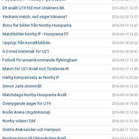
Ett snällt U19 föll mot Utsiktens BK
2016-05-21 16:25
Veckans match, vad säger tränarna?
2016-05-20 13:57
Ännu fler bilder från Norrby-Husqvarna
2016-05-19 15:41
Matchbilder Norrby IF - Husqvarna FF
2016-05-19 14:22
Upprop från konstklubben
2016-05-18 09:56
0-0 med mersmak för U21
2016-05-18 09:41
Fotboll för ensamkommande flyktingbarn
2016-05-17 15:50
Match för U21 ikväll mot Torslanda IK
2016-05-17 11:48
Härlig kämpainsats av Norrby IF.
2016-05-16 21:54
Simon Jarls drömmål!
2016-05-16 13:59
Matchdags Norrby-Husqvarna ikväll
2016-05-16 08:59
Övertygande seger för U19
2016-05-14 19:20
Borås Arena Ungdomscup
2016-05-12 12:35
Norrby vidare i DM
2016-05-11 21:34
Grattis Aleksander och Hampus!
2016-05-11 10:54
Norrbys trupp till DM-matchen ikväll
2016-05-11 09:19