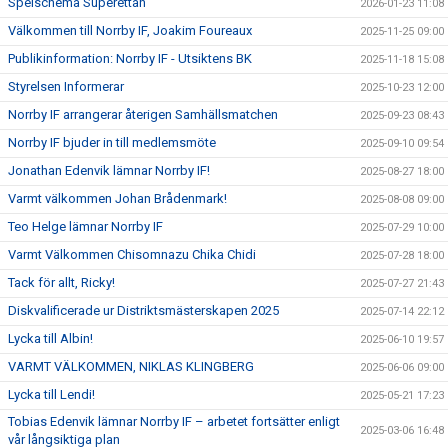
Spelschema Superettan
2026-01-23 11:08
Välkommen till Norrby IF, Joakim Foureaux
2025-11-25 09:00
Publikinformation: Norrby IF - Utsiktens BK
2025-11-18 15:08
Styrelsen Informerar
2025-10-23 12:00
Norrby IF arrangerar återigen Samhällsmatchen
2025-09-23 08:43
Norrby IF bjuder in till medlemsmöte
2025-09-10 09:54
Jonathan Edenvik lämnar Norrby IF!
2025-08-27 18:00
Varmt välkommen Johan Brådenmark!
2025-08-08 09:00
Teo Helge lämnar Norrby IF
2025-07-29 10:00
Varmt Välkommen Chisomnazu Chika Chidi
2025-07-28 18:00
Tack för allt, Ricky!
2025-07-27 21:43
Diskvalificerade ur Distriktsmästerskapen 2025
2025-07-14 22:12
Lycka till Albin!
2025-06-10 19:57
VARMT VÄLKOMMEN, NIKLAS KLINGBERG
2025-06-06 09:00
Lycka till Lendi!
2025-05-21 17:23
Tobias Edenvik lämnar Norrby IF – arbetet fortsätter enligt
2025-03-06 16:48
vår långsiktiga plan