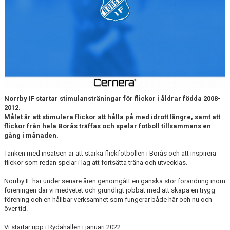
MATCHER
NÄRA NORRBY
VÄRDEGRUND
Norrby IF startar stimulansträningar för flickor i åldrar födda 2008-
2012.
Målet är att stimulera flickor att hålla på med idrott längre, samt att
flickor från hela Borås träffas och spelar fotboll tillsammans en
gång i månaden.
Tanken med insatsen är att stärka flickfotbollen i Borås och att inspirera
flickor som redan spelar i lag att fortsätta träna och utvecklas.
Norrby IF har under senare åren genomgått en ganska stor förändring inom
föreningen där vi medvetet och grundligt jobbat med att skapa en trygg
förening och en hållbar verksamhet som fungerar både här och nu och
över tid.
Vi startar upp i Rydahallen i januari 2022.