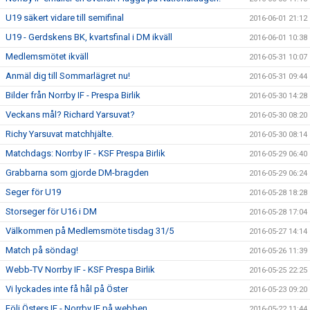
U19 säkert vidare till semifinal
2016-06-01 21:12
U19 - Gerdskens BK, kvartsfinal i DM ikväll
2016-06-01 10:38
Medlemsmötet ikväll
2016-05-31 10:07
Anmäl dig till Sommarlägret nu!
2016-05-31 09:44
Bilder från Norrby IF - Prespa Birlik
2016-05-30 14:28
Veckans mål? Richard Yarsuvat?
2016-05-30 08:20
Richy Yarsuvat matchhjälte.
2016-05-30 08:14
Matchdags: Norrby IF - KSF Prespa Birlik
2016-05-29 06:40
Grabbarna som gjorde DM-bragden
2016-05-29 06:24
Seger för U19
2016-05-28 18:28
Storseger för U16 i DM
2016-05-28 17:04
Välkommen på Medlemsmöte tisdag 31/5
2016-05-27 14:14
Match på söndag!
2016-05-26 11:39
Webb-TV Norrby IF - KSF Prespa Birlik
2016-05-25 22:25
Vi lyckades inte få hål på Öster
2016-05-23 09:20
Följ Östers IF - Norrby IF på webben
2016-05-22 11:44