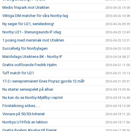
Medis frispark mot Utsikten
2016-04-26 14:58
Viktiga DM-matcher för våra Norrby-lag
2016-04-26 10:08
Ny seger för U21, serieledning!
2016-04-26 09:39
Norrby U21 - Stenungsunds IF idag
2016-04-25 12:49
1 poäng med mersmak mot Utsikten
2016-04-25 10:21
Succéhelg för Norrbylagen
2016-04-25 10:03
Matchdags Utsiktens BK - Norrby IF
2016-04-24 08:27
Grattis ordförande Fredrik Hjelm
2016-04-21 11:00
Tuff match för U21
2016-04-21 10:13
17-2 i seriepremiären! Enes Poyraz gjorde 12 mål!
2016-04-21 09:31
Nu startar seriespelet på allvar
2016-04-19 09:36
Nu kan du se Norrby-Mjällby i repris!
2016-04-18 16:48
Förstärkning sökes......
2016-04-18 15:58
Vinnare på 50/50-lotteriet
2016-04-18 11:20
Norrbys U19 fick en lektion
2016-04-18 11:06
Grattis Ibrahim Alushaj till frieriet
2016-04-17 08:36