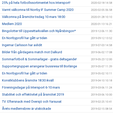
25% på hela fotbollssortimentet hos Intersport!
2020-02-18 14:58
Varmt välkomna till Norrby IF Summer Camp 2020
2020-02-05 06:58
Välkomna på årsmöte tisdag 10 mars 18:00
2020-01-28 10:10
Medlem 2020
2020-01-13 16:21
Bingolotter till Uppesittarkvällen och Nyårsbingon*
2019-12-06 11:30
En Norrbyprofil har gått ur tiden
2019-09-12 13:52
Ingemar Carlsson har avlidit
2019-07-03 14:58
Bilder från gårdagens match mot Dalkurd
2019-06-02 17:08
Sommarfotboll & Sommarläger - gratis deltagande!
2019-05-23 12:00
Supportergruppen arrangerar bussresa till Borlänge
2019-05-07 11:39
En Norrbyprofil har gått ur tiden
2019-05-02 10:11
Konstklubbens årsmöte 18:30 ikväll
2019-04-10 10:18
Föreningsdagar på Intersport 6-10 mars
2019-03-06 11:24
Stabilitet och effektivitet på årsmötet 2019
2019-03-06 10:00
TV: Eftersnack med Översjö och Yarsuvat
2019-02-25 10:41
Årets medlemsbrev är utskickade
2019-02-15 08:54