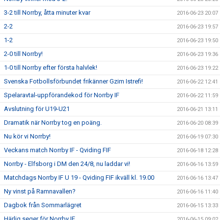
3-2 till Norrby, åtta minuter kvar
2016-06-23 20:07
2-2
2016-06-23 19:57
1-2
2016-06-23 19:50
2-0 till Norrby!
2016-06-23 19:36
1-0 till Norrby efter första halvlek!
2016-06-23 19:22
Svenska Fotbollsförbundet frikänner Gzim Istrefi!
2016-06-22 12:41
Spelaravtal-uppförandekod för Norrby IF
2016-06-22 11:59
Avslutning för U19-U21
2016-06-21 13:11
Dramatik när Norrby tog en poäng.
2016-06-20 08:39
Nu kör vi Norrby!
2016-06-19 07:30
Veckans match Norrby IF - Qviding FIF
2016-06-18 12:28
Norrby - Elfsborg i DM den 24/8, nu laddar vi!
2016-06-16 13:59
Matchdags Norrby IF U 19 - Qviding FIF ikväll kl. 19.00
2016-06-16 13:47
Ny vinst på Ramnavallen?
2016-06-16 11:40
Dagbok från Sommarlägret
2016-06-15 13:33
Härlig seger för Norrby IF
2016-06-15 09:02