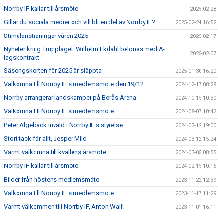
Norrby IF kallar till årsmöte
2025-02-28
Gillar du sociala medier och vill bli en del av Norrby IF?
2025-02-24 16:52
Stimulansträningar våren 2025
2025-02-17
Nyheter kring Truppläget: Wilhelm Ekdahl belönas med A-
2025-02-07
lagskontrakt
Säsongskorten för 2025 är släppta
2025-01-30 16:20
Välkomna till Norrby IF:s medlemsmöte den 19/12
2024-12-17 08:28
Norrby arrangerar landskamper på Borås Arena
2024-10-15 10:30
Välkomna till Norrby IF:s medlemsmöte
2024-08-07 10:42
Peter Algebäck invald i Norrby IF:s styrelse
2024-03-12 19:00
Stort tack för allt, Jesper Mild
2024-03-12 15:24
Varmt välkomna till kvällens årsmöte
2024-03-05 08:55
Norrby IF kallar till årsmöte
2024-02-15 10:16
Bilder från höstens medlemsmöte
2023-11-22 12:39
Välkomna till Norrby IF:s medlemsmöte
2023-11-17 11:29
Varmt välkommen till Norrby IF, Anton Wall!
2023-11-01 16:11