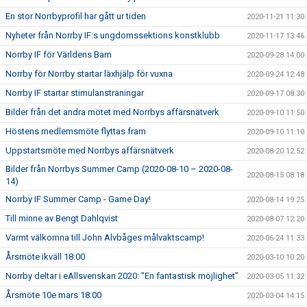
En stor Norrbyprofil har gått ur tiden
2020-11-21 11:30
Nyheter från Norrby IF:s ungdomssektions konstklubb
2020-11-17 13:46
Norrby IF för Världens Barn
2020-09-28 14:00
Norrby för Norrby startar läxhjälp för vuxna
2020-09-24 12:48
Norrby IF startar stimulansträningar
2020-09-17 08:30
Bilder från det andra mötet med Norrbys affärsnätverk
2020-09-10 11:50
Höstens medlemsmöte flyttas fram
2020-09-10 11:10
Uppstartsmöte med Norrbys affärsnätverk
2020-08-20 12:52
Bilder från Norrbys Summer Camp (2020-08-10 – 2020-08-
2020-08-15 08:18
14)
Norrby IF Summer Camp - Game Day!
2020-08-14 19:25
Till minne av Bengt Dahlqvist
2020-08-07 12:20
Varmt välkomna till John Alvbåges målvaktscamp!
2020-06-24 11:33
Årsmöte ikväll 18:00
2020-03-10 10:20
Norrby deltar i eAllsvenskan 2020: "En fantastisk möjlighet"
2020-03-05 11:32
Årsmöte 10e mars 18:00
2020-03-04 14:15