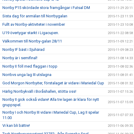
Norrby P15 skördade stora framgångar i Futsal DM
2015-11-29 20:11
Sista dag för anmälan till Norrbygalan
2015-11-23 11:59
Fullt av Norrby-aktiviteter i november
2015-11-23 10:08
U19 övertygar starkt i Ligacupen.
2015-11-22 08:58
Välkommen till Norrby-galan 28/11
2015-11-09 12:21
Norrby IF bäst i Sjuhärad
2015-11-09 08:23
Norrby är i semifinal!
2015-11-08 14:33
Norrby II föll med flaggan i topp
2015-11-08 02:36
Norrbvs unga lag III utslagna
2015-11-08 01:41
God Morgon Norrbyiter, förstalaget är vidare i Mariedal Cup
2015-11-08 01:32
Härlig Norrbykväll i Boråshallen, stötta oss!
2015-11-07 15:26
Norrby II gick också vidare! Alla tre lagen är klara för nytt
2015-11-07 15:09
gruppspel.
Norrby I och Norrby III vidare i Mariedal Cup, Lag II spelar
2015-11-07 07:33
11.00
Vi kan bli bättre!
2015-11-06 09:35
Tack Norrbysupporters! 32752:- från Svenska Spel