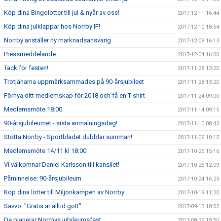
Köp dina Bingolotter till jul & nyår av oss!
2017-12-11 16:44
Köp dina julklappar hos Norrby IF!
2017-12-10 18:54
Norrby anställer ny marknadsansvarig
2017-12-08 16:13
Pressmeddelande
2017-12-04 16:00
Tack för festen!
2017-11-28 13:20
Trotjänarna uppmärksammades på 90-årsjubileet
2017-11-28 13:20
Förnya ditt medlemskap för 2018 och få en T-shirt
2017-11-24 09:00
Medlemsmöte 18:00
2017-11-14 09:15
90-årsjubileumet - sista anmälningsdag!
2017-11-10 08:43
Stötta Norrby - Sportbladet dubblar summan!
2017-11-09 10:15
Medlemsmöte 14/11 kl 18:00
2017-10-26 15:16
Vi välkomnar Daniel Karlsson till kansliet!
2017-10-25 12:09
Påminnelse: 90-årsjubileum
2017-10-24 16:23
Köp dina lotter till Miljonkampen av Norrby
2017-10-19 11:20
Savvo: "Gratis är alltid gott"
2017-09-13 18:52
De planerar Norrbys jubileumsfest
2017-08-29 19:50