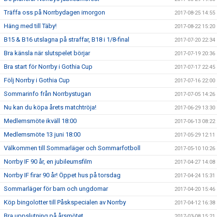
Träffa oss på Norrbydagen imorgon
2017-08-25 14:55
Häng med till Täby!
2017-08-22 15:20
B15 & B16 utslagna på straffar, B18 i 1/8-final
2017-07-20 22:34
Bra känsla när slutspelet börjar
2017-07-19 20:36
Bra start för Norrby i Gothia Cup
2017-07-17 22:45
Följ Norrby i Gothia Cup
2017-07-16 22:00
Sommarinfo från Norrbystugan
2017-07-05 14:26
Nu kan du köpa årets matchtröja!
2017-06-29 13:30
Medlemsmöte ikväll 18:00
2017-06-13 08:22
Medlemsmöte 13 juni 18:00
2017-05-29 12:11
Välkommen till Sommarläger och Sommarfotboll
2017-05-10 10:26
Norrby IF 90 år, en jubileumsfilm
2017-04-27 14:08
Norrby IF firar 90 år! Öppet hus på torsdag
2017-04-24 15:31
Sommarläger för barn och ungdomar
2017-04-20 15:46
Köp bingolotter till Påskspecialen av Norrby
2017-04-12 16:38
Bra uppslutning på årsmötet
2017-03-08 15:21