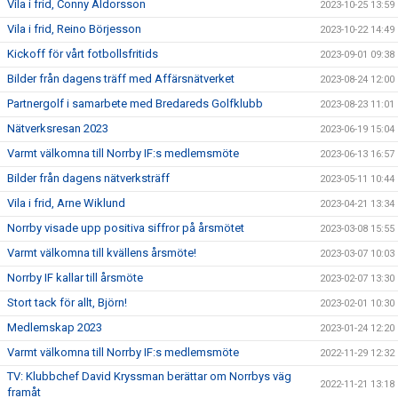
Vila i frid, Conny Aldorsson
2023-10-25 13:59
Vila i frid, Reino Börjesson
2023-10-22 14:49
Kickoff för vårt fotbollsfritids
2023-09-01 09:38
Bilder från dagens träff med Affärsnätverket
2023-08-24 12:00
Partnergolf i samarbete med Bredareds Golfklubb
2023-08-23 11:01
Nätverksresan 2023
2023-06-19 15:04
Varmt välkomna till Norrby IF:s medlemsmöte
2023-06-13 16:57
Bilder från dagens nätverksträff
2023-05-11 10:44
Vila i frid, Arne Wiklund
2023-04-21 13:34
Norrby visade upp positiva siffror på årsmötet
2023-03-08 15:55
Varmt välkomna till kvällens årsmöte!
2023-03-07 10:03
Norrby IF kallar till årsmöte
2023-02-07 13:30
Stort tack för allt, Björn!
2023-02-01 10:30
Medlemskap 2023
2023-01-24 12:20
Varmt välkomna till Norrby IF:s medlemsmöte
2022-11-29 12:32
TV: Klubbchef David Kryssman berättar om Norrbys väg
2022-11-21 13:18
framåt