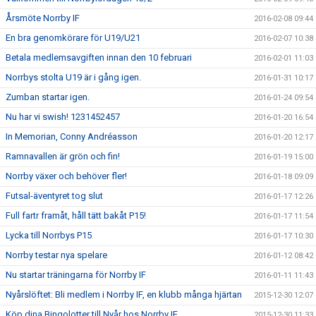
Årsmöte Norrby IF
2016-02-08 09:44
En bra genomkörare för U19/U21
2016-02-07 10:38
Betala medlemsavgiften innan den 10 februari
2016-02-01 11:03
Norrbys stolta U19 är i gång igen.
2016-01-31 10:17
Zumban startar igen.
2016-01-24 09:54
Nu har vi swish! 1231452457
2016-01-20 16:54
In Memorian, Conny Andréasson
2016-01-20 12:17
Ramnavallen är grön och fin!
2016-01-19 15:00
Norrby växer och behöver fler!
2016-01-18 09:09
Futsal-äventyret tog slut
2016-01-17 12:26
Full fartr framåt, håll tätt bakåt P15!
2016-01-17 11:54
Lycka till Norrbys P15
2016-01-17 10:30
Norrby testar nya spelare
2016-01-12 08:42
Nu startar träningarna för Norrby IF
2016-01-11 11:43
Nyårslöftet: Bli medlem i Norrby IF, en klubb många hjärtan
2015-12-30 12:07
Köp dina Bingolotter till Nyår hos Norrby IF
2015-12-30 11:33