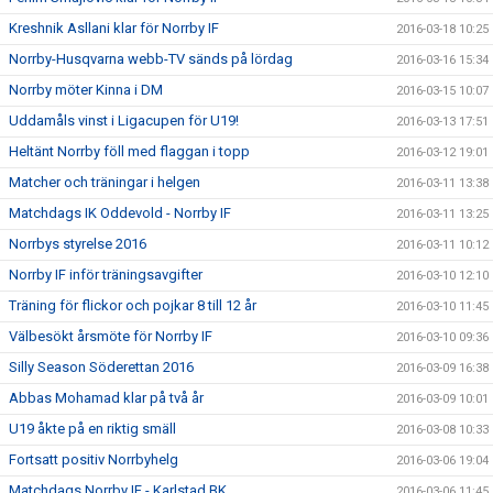
Kreshnik Asllani klar för Norrby IF
2016-03-18 10:25
Norrby-Husqvarna webb-TV sänds på lördag
2016-03-16 15:34
Norrby möter Kinna i DM
2016-03-15 10:07
Uddamåls vinst i Ligacupen för U19!
2016-03-13 17:51
Heltänt Norrby föll med flaggan i topp
2016-03-12 19:01
Matcher och träningar i helgen
2016-03-11 13:38
Matchdags IK Oddevold - Norrby IF
2016-03-11 13:25
Norrbys styrelse 2016
2016-03-11 10:12
Norrby IF inför träningsavgifter
2016-03-10 12:10
Träning för flickor och pojkar 8 till 12 år
2016-03-10 11:45
Välbesökt årsmöte för Norrby IF
2016-03-10 09:36
Silly Season Söderettan 2016
2016-03-09 16:38
Abbas Mohamad klar på två år
2016-03-09 10:01
U19 åkte på en riktig smäll
2016-03-08 10:33
Fortsatt positiv Norrbyhelg
2016-03-06 19:04
Matchdags Norrby IF - Karlstad BK
2016-03-06 11:45