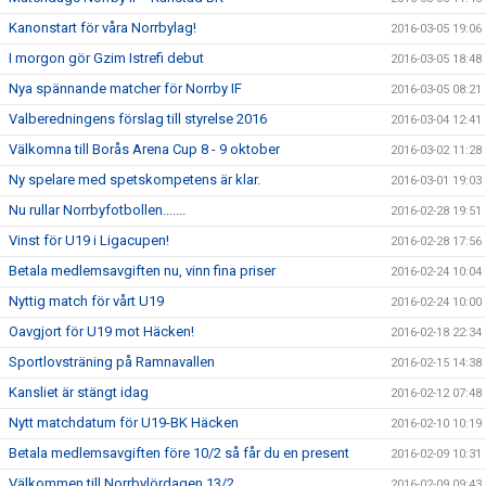
Kanonstart för våra Norrbylag!
2016-03-05 19:06
I morgon gör Gzim Istrefi debut
2016-03-05 18:48
Nya spännande matcher för Norrby IF
2016-03-05 08:21
Valberedningens förslag till styrelse 2016
2016-03-04 12:41
Välkomna till Borås Arena Cup 8 - 9 oktober
2016-03-02 11:28
Ny spelare med spetskompetens är klar.
2016-03-01 19:03
Nu rullar Norrbyfotbollen.......
2016-02-28 19:51
Vinst för U19 i Ligacupen!
2016-02-28 17:56
Betala medlemsavgiften nu, vinn fina priser
2016-02-24 10:04
Nyttig match för vårt U19
2016-02-24 10:00
Oavgjort för U19 mot Häcken!
2016-02-18 22:34
Sportlovsträning på Ramnavallen
2016-02-15 14:38
Kansliet är stängt idag
2016-02-12 07:48
Nytt matchdatum för U19-BK Häcken
2016-02-10 10:19
Betala medlemsavgiften före 10/2 så får du en present
2016-02-09 10:31
Välkommen till Norrbylördagen 13/2
2016-02-09 09:43