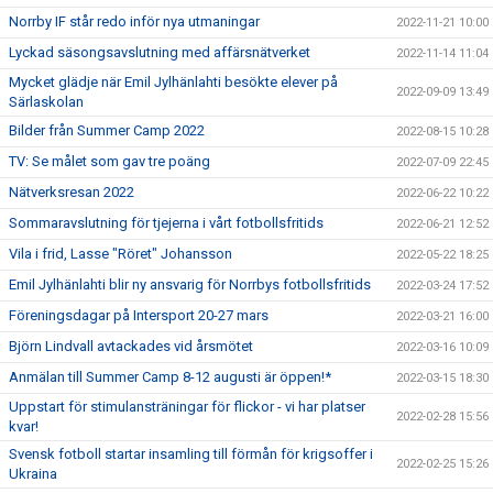
Norrby IF står redo inför nya utmaningar
2022-11-21 10:00
Lyckad säsongsavslutning med affärsnätverket
2022-11-14 11:04
Mycket glädje när Emil Jylhänlahti besökte elever på
2022-09-09 13:49
Särlaskolan
Bilder från Summer Camp 2022
2022-08-15 10:28
TV: Se målet som gav tre poäng
2022-07-09 22:45
Nätverksresan 2022
2022-06-22 10:22
Sommaravslutning för tjejerna i vårt fotbollsfritids
2022-06-21 12:52
Vila i frid, Lasse "Röret" Johansson
2022-05-22 18:25
Emil Jylhänlahti blir ny ansvarig för Norrbys fotbollsfritids
2022-03-24 17:52
Föreningsdagar på Intersport 20-27 mars
2022-03-21 16:00
Björn Lindvall avtackades vid årsmötet
2022-03-16 10:09
Anmälan till Summer Camp 8-12 augusti är öppen!*
2022-03-15 18:30
Uppstart för stimulansträningar för flickor - vi har platser
2022-02-28 15:56
kvar!
Svensk fotboll startar insamling till förmån för krigsoffer i
2022-02-25 15:26
Ukraina