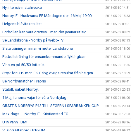
Ny intensiv matchvecka
2016-05-10 14:31
Norrby IF - Huskvarna FF Måndagen den 16 Maj 19.00
2016-05-09 15:33
Helgens blåvita resultat
2016-05-09 09:51
Fotbollen kan vara orättvis....men det jämnar ut sig.
2016-05-09 08:02
Se Landskrona - Norrby på webb-TV
2016-05-08 07:13
Sista träningen innan vi möter Landskrona
2016-05-06 18:00
Fotbollsträning för ensamkommande flyktingbarn
2016-05-02 15:13
Vinsten på 50/50-lotteriet
2016-05-02 11:35
Stryk för U19 mot IFK Osby, övriga resultat från helgen
2016-05-02 10:59
Se Norrbymatchen i repris
2016-05-02 09:41
Stabilt, säkert Norrby!
2016-05-01 20:53
1 Maj, fanorna vajar för våra Norrbylag
2016-05-01 06:00
GRATTIS NORRBYS P13 TILL SEGERN I SPARBANKEN CUP
2016-04-30 20:14
Max-dags......Norrby IF - Kristianstad FC
2016-04-30 17:53
U19 vann i DM!
2016-04-29 09:16
Vi slog Elfsborg i P16-DM
2016-04-28 09:17