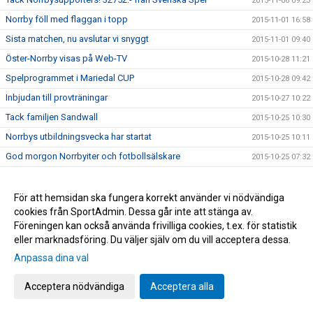
2015-11-06 09:23
Norrby föll med flaggan i topp
2015-11-01 16:58
Sista matchen, nu avslutar vi snyggt
2015-11-01 09:40
Öster-Norrby visas på Web-TV
2015-10-28 11:21
Spelprogrammet i Mariedal CUP
2015-10-28 09:42
Inbjudan till provträningar
2015-10-27 10:22
Tack familjen Sandwall
2015-10-25 10:30
Norrbys utbildningsvecka har startat
2015-10-25 10:11
God morgon Norrbyiter och fotbollsälskare
2015-10-25 07:32
Vi har klarat nytt kontrakt!
2015-10-24 17:56
Årets viktigaste match
2015-10-23 19:10
För att hemsidan ska fungera korrekt använder vi nödvändiga
cookies från SportAdmin. Dessa går inte att stänga av.
Norrbys P15 spelar DM/SM-kval i Futsal
2015-10-23 10:20
Föreningen kan också använda frivilliga cookies, t.ex. för statistik
Nu gäller det! Vinna eller försvinna!
2015-10-22 09:40
eller marknadsföring. Du väljer själv om du vill acceptera dessa.
Grattis Raymond Fridén
2015-10-20 14:24
Anpassa dina val
Norrby orkade inte
2015-10-17 16:45
Acceptera nödvändiga
Acceptera alla
Följ Norrby-matchen live via Borås Tidning
2015-10-16 17:15
NORRBYGALAN DEN 28 NOVEMBER