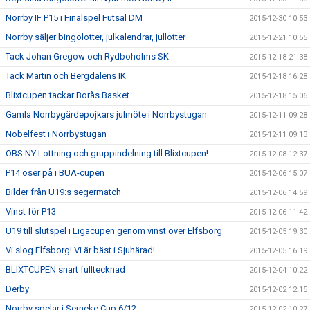
Norrby IF P15 i Finalspel Futsal DM
2015-12-30 10:53
Norrby säljer bingolotter, julkalendrar, jullotter
2015-12-21 10:55
Tack Johan Gregow och Rydboholms SK
2015-12-18 21:38
Tack Martin och Bergdalens IK
2015-12-18 16:28
Blixtcupen tackar Borås Basket
2015-12-18 15:06
Gamla Norrbygärdepojkars julmöte i Norrbystugan
2015-12-11 09:28
Nobelfest i Norrbystugan
2015-12-11 09:13
OBS NY Lottning och gruppindelning till Blixtcupen!
2015-12-08 12:37
P14 öser på i BUA-cupen
2015-12-06 15:07
Bilder från U19:s segermatch
2015-12-06 14:59
Vinst för P13
2015-12-06 11:42
U19 till slutspel i Ligacupen genom vinst över Elfsborg
2015-12-05 19:30
Vi slog Elfsborg! Vi är bäst i Sjuhärad!
2015-12-05 16:19
BLIXTCUPEN snart fulltecknad
2015-12-04 10:22
Derby
2015-12-02 12:15
Norrby spelar i Serneke Cup 6/12
2015-12-02 10:27