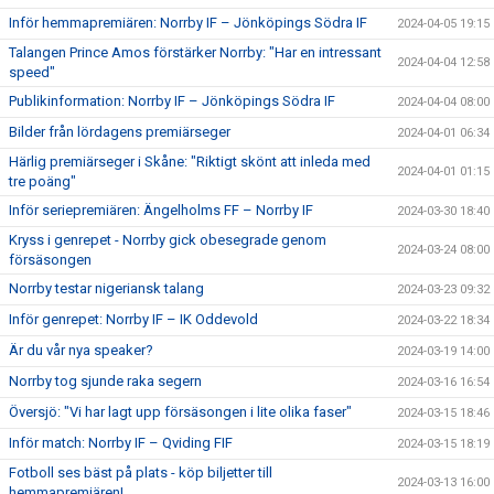
Inför hemmapremiären: Norrby IF – Jönköpings Södra IF
2024-04-05 19:15
Talangen Prince Amos förstärker Norrby: "Har en intressant
2024-04-04 12:58
speed"
Publikinformation: Norrby IF – Jönköpings Södra IF
2024-04-04 08:00
Bilder från lördagens premiärseger
2024-04-01 06:34
Härlig premiärseger i Skåne: "Riktigt skönt att inleda med
2024-04-01 01:15
tre poäng"
Inför seriepremiären: Ängelholms FF – Norrby IF
2024-03-30 18:40
Kryss i genrepet - Norrby gick obesegrade genom
2024-03-24 08:00
försäsongen
Norrby testar nigeriansk talang
2024-03-23 09:32
Inför genrepet: Norrby IF – IK Oddevold
2024-03-22 18:34
Är du vår nya speaker?
2024-03-19 14:00
Norrby tog sjunde raka segern
2024-03-16 16:54
Översjö: "Vi har lagt upp försäsongen i lite olika faser"
2024-03-15 18:46
Inför match: Norrby IF – Qviding FIF
2024-03-15 18:19
Fotboll ses bäst på plats - köp biljetter till
2024-03-13 16:00
hemmapremiären!