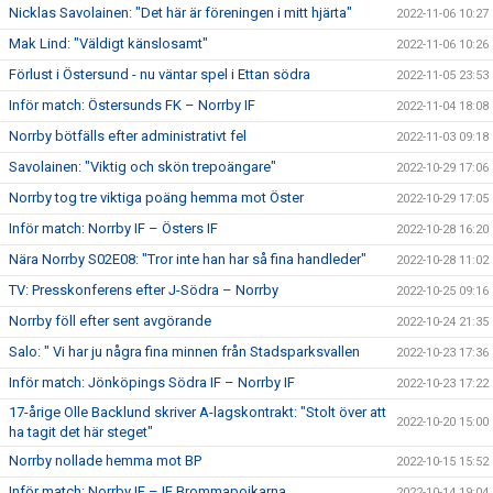
Nicklas Savolainen: "Det här är föreningen i mitt hjärta"
2022-11-06 10:27
Mak Lind: "Väldigt känslosamt"
2022-11-06 10:26
Förlust i Östersund - nu väntar spel i Ettan södra
2022-11-05 23:53
Inför match: Östersunds FK – Norrby IF
2022-11-04 18:08
Norrby bötfälls efter administrativt fel
2022-11-03 09:18
Savolainen: "Viktig och skön trepoängare"
2022-10-29 17:06
Norrby tog tre viktiga poäng hemma mot Öster
2022-10-29 17:05
Inför match: Norrby IF – Östers IF
2022-10-28 16:20
Nära Norrby S02E08: "Tror inte han har så fina handleder"
2022-10-28 11:02
TV: Presskonferens efter J-Södra – Norrby
2022-10-25 09:16
Norrby föll efter sent avgörande
2022-10-24 21:35
Salo: " Vi har ju några fina minnen från Stadsparksvallen
2022-10-23 17:36
Inför match: Jönköpings Södra IF – Norrby IF
2022-10-23 17:22
17-årige Olle Backlund skriver A-lagskontrakt: "Stolt över att
2022-10-20 15:00
ha tagit det här steget"
Norrby nollade hemma mot BP
2022-10-15 15:52
Inför match: Norrby IF – IF Brommapojkarna
2022-10-14 19:04