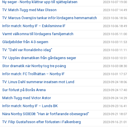
Ny seger - Norrby klättrar upp till sjätteplatsen
2023-10-07 19:00
TV: Match-Tugg med Max Olsson
2023-10-07 14:49
TV: Marcus Översjös tankar inför lördagens hemmamatch
2023-10-06 18:56
Inför match: Norrby IF – Eskilsminne IF
2023-10-06 18:49
Varmt välkomna till lördagens familjematch
2023-10-05 11:00
Glädjebilder från 4-3-segern
2023-10-03 11:53
TV: "Dahl var Ronaldinho idag"
2023-10-03 11:11
TV: Upplev dramatiken från gårdagens seger
2023-10-03 10:51
Stor dramatik när Norrby tog tre poäng
2023-10-03 08:30
Inför match: FC Trollhättan – Norrby IF
2023-10-01 17:57
TV: Linus Dahl summerar insatsen mot Lund
2023-09-24 18:06
Sur förlust på Borås Arena
2023-09-24 17:40
Match-Tugg med Victor Astor
2023-09-24 14:29
Inför match: Norrby IF – Lunds BK
2023-09-23 16:41
Nära Norrby S03E08: "Han är fortfarande obesegrad"
2023-09-21 18:07
TV: Filip Gustafsson efter förlusten i Falkenberg
2023-09-16 21:01