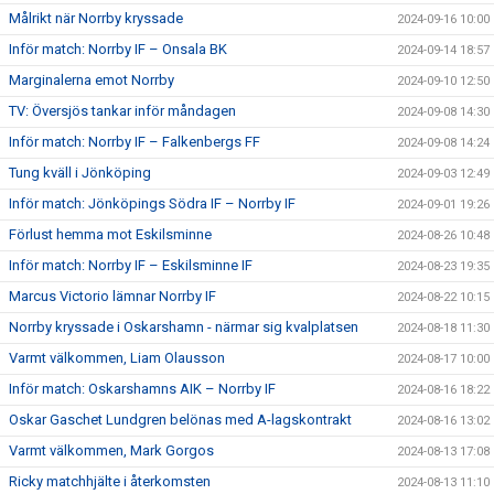
Målrikt när Norrby kryssade
2024-09-16 10:00
Inför match: Norrby IF – Onsala BK
2024-09-14 18:57
Marginalerna emot Norrby
2024-09-10 12:50
TV: Översjös tankar inför måndagen
2024-09-08 14:30
Inför match: Norrby IF – Falkenbergs FF
2024-09-08 14:24
Tung kväll i Jönköping
2024-09-03 12:49
Inför match: Jönköpings Södra IF – Norrby IF
2024-09-01 19:26
Förlust hemma mot Eskilsminne
2024-08-26 10:48
Inför match: Norrby IF – Eskilsminne IF
2024-08-23 19:35
Marcus Victorio lämnar Norrby IF
2024-08-22 10:15
Norrby kryssade i Oskarshamn - närmar sig kvalplatsen
2024-08-18 11:30
Varmt välkommen, Liam Olausson
2024-08-17 10:00
Inför match: Oskarshamns AIK – Norrby IF
2024-08-16 18:22
Oskar Gaschet Lundgren belönas med A-lagskontrakt
2024-08-16 13:02
Varmt välkommen, Mark Gorgos
2024-08-13 17:08
Ricky matchhjälte i återkomsten
2024-08-13 11:10