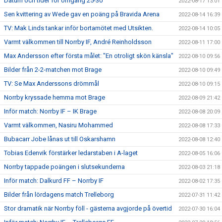
Datum och tider för omgång 25-30
2022-08-17 13:01
Sen kvittering av Wede gav en poäng på Bravida Arena
2022-08-14 16:39
TV: Mak Linds tankar inför bortamötet med Utsikten.
2022-08-14 10:05
Varmt välkommen till Norrby IF, André Reinholdsson
2022-08-11 17:00
Max Andersson efter första målet: "En otroligt skön känsla"
2022-08-10 09:56
Bilder från 2-2-matchen mot Brage
2022-08-10 09:49
TV: Se Max Anderssons drömmål
2022-08-10 09:15
Norrby kryssade hemma mot Brage
2022-08-09 21:42
Inför match: Norrby IF – IK Brage
2022-08-08 20:09
Varmt välkommen, Nasiru Mohammed
2022-08-08 17:33
Bubacarr Jobe lånas ut till Oskarshamn
2022-08-08 12:40
Tobias Edenvik förstärker ledarstaben i A-laget
2022-08-05 16:06
Norrby tappade poängen i slutsekunderna
2022-08-03 21:18
Inför match: Dalkurd FF – Norrby IF
2022-08-02 17:35
Bilder från lördagens match Trelleborg
2022-07-31 11:42
Stor dramatik när Norrby föll - gästerna avgjorde på övertid
2022-07-30 16:04