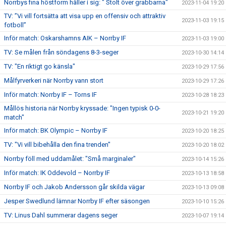
Norrbys fina höstform håller i sig: " Stolt över grabbarna"
2023-11-04 19:20
TV: ”Vi vill fortsätta att visa upp en offensiv och attraktiv
2023-11-03 19:15
fotboll”
Inför match: Oskarshamns AIK – Norrby IF
2023-11-03 19:00
TV: Se målen från söndagens 8-3-seger
2023-10-30 14:14
TV: "En riktigt go känsla"
2023-10-29 17:56
Målfyrverkeri när Norrby vann stort
2023-10-29 17:26
Inför match: Norrby IF – Torns IF
2023-10-28 18:23
Mållös historia när Norrby kryssade: "Ingen typisk 0-0-
2023-10-21 19:20
match"
Inför match: BK Olympic – Norrby IF
2023-10-20 18:25
TV: "Vi vill bibehålla den fina trenden"
2023-10-20 18:02
Norrby föll med uddamålet: "Små marginaler"
2023-10-14 15:26
Inför match: IK Oddevold – Norrby IF
2023-10-13 18:58
Norrby IF och Jakob Andersson går skilda vägar
2023-10-13 09:08
Jesper Swedlund lämnar Norrby IF efter säsongen
2023-10-10 15:26
TV: Linus Dahl summerar dagens seger
2023-10-07 19:14