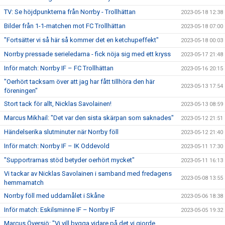
TV: Se höjdpunkterna från Norrby - Trollhättan
2023-05-18 12:38
Bilder från 1-1-matchen mot FC Trollhättan
2023-05-18 07:00
"Fortsätter vi så här så kommer det en ketchupeffekt"
2023-05-18 00:03
Norrby pressade serieledarna - fick nöja sig med ett kryss
2023-05-17 21:48
Inför match: Norrby IF – FC Trollhättan
2023-05-16 20:15
"Oerhört tacksam över att jag har fått tillhöra den här
2023-05-13 17:54
föreningen"
Stort tack för allt, Nicklas Savolainen!
2023-05-13 08:59
Marcus Mikhail: "Det var den sista skärpan som saknades"
2023-05-12 21:51
Händelserika slutminuter när Norrby föll
2023-05-12 21:40
Inför match: Norrby IF – IK Oddevold
2023-05-11 17:30
"Supportrarnas stöd betyder oerhört mycket"
2023-05-11 16:13
Vi tackar av Nicklas Savolainen i samband med fredagens
2023-05-08 13:55
hemmamatch
Norrby föll med uddamålet i Skåne
2023-05-06 18:38
Inför match: Eskilsminne IF – Norrby IF
2023-05-05 19:32
Marcus Översjö: "Vi vill bygga vidare på det vi gjorde