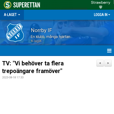
A-LAGET
LOGGA IN
Norrby IF
En klubb, många hjärtan
A-laget
HEM
TV: "Vi behöver ta flera
<
>
trepoängare framöver"
NYHETER
2023-08-18 17:33
MATCHER
TRUPPEN
KALENDER