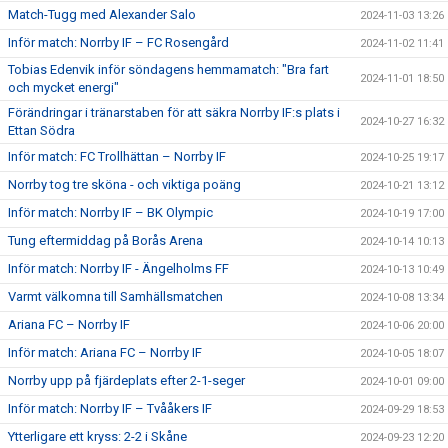
Match-Tugg med Alexander Salo
2024-11-03 13:26
Inför match: Norrby IF – FC Rosengård
2024-11-02 11:41
Tobias Edenvik inför söndagens hemmamatch: "Bra fart
2024-11-01 18:50
och mycket energi"
Förändringar i tränarstaben för att säkra Norrby IF:s plats i
2024-10-27 16:32
Ettan Södra
Inför match: FC Trollhättan – Norrby IF
2024-10-25 19:17
Norrby tog tre sköna - och viktiga poäng
2024-10-21 13:12
Inför match: Norrby IF – BK Olympic
2024-10-19 17:00
Tung eftermiddag på Borås Arena
2024-10-14 10:13
Inför match: Norrby IF - Ängelholms FF
2024-10-13 10:49
Varmt välkomna till Samhällsmatchen
2024-10-08 13:34
Ariana FC – Norrby IF
2024-10-06 20:00
Inför match: Ariana FC – Norrby IF
2024-10-05 18:07
Norrby upp på fjärdeplats efter 2-1-seger
2024-10-01 09:00
Inför match: Norrby IF – Tvååkers IF
2024-09-29 18:53
Ytterligare ett kryss: 2-2 i Skåne
2024-09-23 12:20