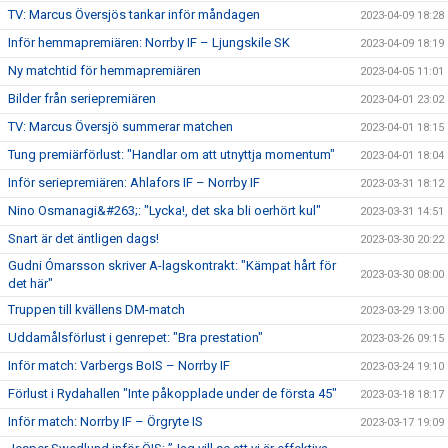
TV: Marcus Översjös tankar inför måndagen
2023-04-09 18:28
Inför hemmapremiären: Norrby IF – Ljungskile SK
2023-04-09 18:19
Ny matchtid för hemmapremiären
2023-04-05 11:01
Bilder från seriepremiären
2023-04-01 23:02
TV: Marcus Översjö summerar matchen
2023-04-01 18:15
Tung premiärförlust: "Handlar om att utnyttja momentum"
2023-04-01 18:04
Inför seriepremiären: Ahlafors IF – Norrby IF
2023-03-31 18:12
Nino Osmanagi&#263;: "Lycka!, det ska bli oerhört kul"
2023-03-31 14:51
Snart är det äntligen dags!
2023-03-30 20:22
Gudni Ómarsson skriver A-lagskontrakt: "Kämpat hårt för
2023-03-30 08:00
det här"
Truppen till kvällens DM-match
2023-03-29 13:00
Uddamålsförlust i genrepet: "Bra prestation"
2023-03-26 09:15
Inför match: Varbergs BoIS – Norrby IF
2023-03-24 19:10
Förlust i Rydahallen "Inte påkopplade under de första 45"
2023-03-18 18:17
Inför match: Norrby IF – Örgryte IS
2023-03-17 19:09