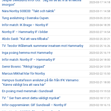
Jesper Swedlund inför ÖIS: ”Jag vill se att vi är effektiva
2023-03-17 14:18
imorgon"
Nära Norrby S03E03: "Takt och taktik"
2023-03-11 14:58
Tung avslutning i Svenska Cupen.
2023-03-05 23:53
Inför match: IK Brage – Norrby IF
2023-03-04 18:39
Norrby IF – Hammarby IF i bilder
2023-02-27 14:54
Abdo Saidi: "Kul att vara tillbaka"
2023-02-25 20:21
TV: Teodor Wålemark summerar insatsen mot Hammarby
2023-02-25 16:26
Inga poäng hemma mot Hammarby
2023-02-25 16:19
Inför match: Norrby IF – Hammarby IF
2023-02-24 18:00
Semir Bosnic: "Riktigt taggad"
2023-02-24 13:59
Marcus Mikhail klar för Norrby
2023-02-22 15:50
Hampus Gustafsson ansluter på lån från IFK Värnamo:
2023-02-21 18:00
"Känns väldigt bra att vara här"
En poäng med mersmak i Sundsvall
2023-02-19 19:53
TV: " Ser fram emot detta väldigt mycket"
2023-02-18 17:21
Inför cuppremiären: GIF Sundsvall – Norrby IF
2023-02-18 16:15