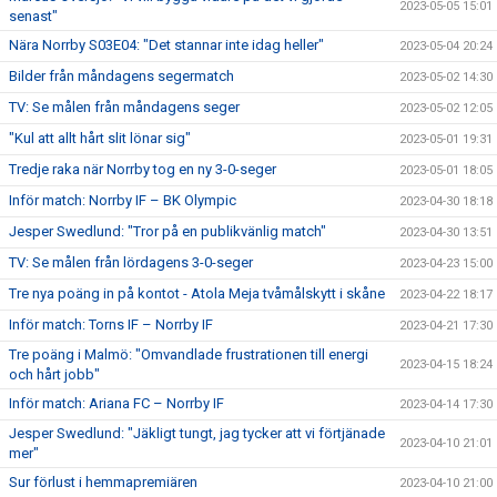
2023-05-05 15:01
senast"
Nära Norrby S03E04: "Det stannar inte idag heller"
2023-05-04 20:24
Bilder från måndagens segermatch
2023-05-02 14:30
TV: Se målen från måndagens seger
2023-05-02 12:05
"Kul att allt hårt slit lönar sig"
2023-05-01 19:31
Tredje raka när Norrby tog en ny 3-0-seger
2023-05-01 18:05
Inför match: Norrby IF – BK Olympic
2023-04-30 18:18
Jesper Swedlund: "Tror på en publikvänlig match"
2023-04-30 13:51
TV: Se målen från lördagens 3-0-seger
2023-04-23 15:00
Tre nya poäng in på kontot - Atola Meja tvåmålskytt i skåne
2023-04-22 18:17
Inför match: Torns IF – Norrby IF
2023-04-21 17:30
Tre poäng i Malmö: "Omvandlade frustrationen till energi
2023-04-15 18:24
och hårt jobb"
Inför match: Ariana FC – Norrby IF
2023-04-14 17:30
Jesper Swedlund: "Jäkligt tungt, jag tycker att vi förtjänade
2023-04-10 21:01
mer"
Sur förlust i hemmapremiären
2023-04-10 21:00