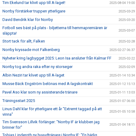
Tim Ekelund tar klivit upp till A-laget!
2025-08-04 19:00
Norrby förstärker truppen ytterligare
2025-03-29
David Bendrik klar för Norrby
2025-03-20
Fotboll ses bäst på plats - biljetterna till hemmapremiären är
2025-03-07
släppta!
Stort tack för allt, Falken
2025-02-28
Norrby kryssade mot Falkenberg
2025-02-27 06:37
Nyheter kring lagbygget 2025: Leon Isa ansluter från Kalmar FF
2025-02-22
Norrby tog andra raka efter ny storseger
2025-02-09
Albin Neziri tar klivet upp till A-laget
2025-01-14 10:34
Musse Bäck Engström belönas med A-lagskontrakt
2025-01-12 15:13
Pavel Aso klar som ny assisterande tränare
2025-01-11 13:03
Träningsstart 2025
2025-01-07 06:00
Linus Dahl klar för ytterligare ett år "Extremt taggad på att
2025-01-05 10:58
vinna"
Tim Svensson Lillvik förlänger: "Norrby IF är klubben jag
2025-01-04 18:11
brinner för"
Tobias Linderoth ny huvudtränare i Norrby IF: "En härlig