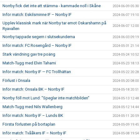
Norrby fick det inte att stämma - kammade noll i Skåne
2024-06-09 05:30
Inför match: Eskilsminne IF – Norrby IF
2024-06-07 19:10
Upplev klassisk mark när Norrby tar emot Oskarshamn på
2024-06-07 12:00
Ryavallen
Norrby tappade segern i slutsekunderna
2024-06-03 09:19
Inför match: FC Rosengård – Norrby IF
2024-05-31 21:14
Stark vändning gav tre poäng
2024-05-24 10:52
Match-Tugg med Elvin Tahami
2024-05-23 18:13
Inför match: Norrby IF — FC Trollhättan
2024-05-22 20:28
Förlust i Onsala
2024-05-20 08:00
Inför match: Onsala BK – Norrby IF
2024-05-18 20:51
Norrby föll mot Lund: "Speglar inte matchbilden"
2024-05-13 12:48
Match-Tugg med Nils Wallenberg
2024-05-12 14:44
Inför match: Norrby IF – Lunds BK
2024-05-11 20:59
Första förlusten på bortaplan
2024-05-09 19:45
Inför match: Tvååkers IF – Norrby IF
2024-05-08 19:54