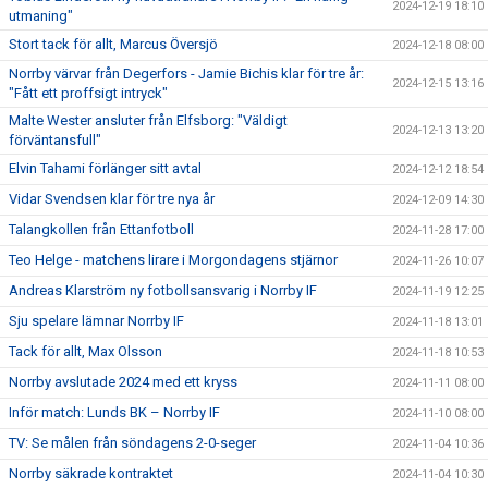
2024-12-19 18:10
utmaning"
Stort tack för allt, Marcus Översjö
2024-12-18 08:00
Norrby värvar från Degerfors - Jamie Bichis klar för tre år:
2024-12-15 13:16
"Fått ett proffsigt intryck"
Malte Wester ansluter från Elfsborg: "Väldigt
2024-12-13 13:20
förväntansfull"
Elvin Tahami förlänger sitt avtal
2024-12-12 18:54
Vidar Svendsen klar för tre nya år
2024-12-09 14:30
Talangkollen från Ettanfotboll
2024-11-28 17:00
Teo Helge - matchens lirare i Morgondagens stjärnor
2024-11-26 10:07
Andreas Klarström ny fotbollsansvarig i Norrby IF
2024-11-19 12:25
Sju spelare lämnar Norrby IF
2024-11-18 13:01
Tack för allt, Max Olsson
2024-11-18 10:53
Norrby avslutade 2024 med ett kryss
2024-11-11 08:00
Inför match: Lunds BK – Norrby IF
2024-11-10 08:00
TV: Se målen från söndagens 2-0-seger
2024-11-04 10:36
Norrby säkrade kontraktet
2024-11-04 10:30