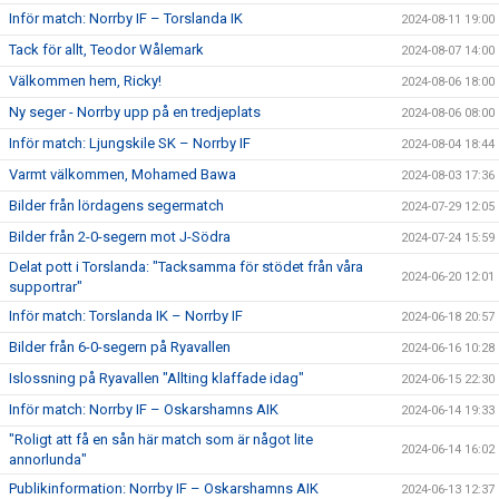
Inför match: Norrby IF – Torslanda IK
2024-08-11 19:00
Tack för allt, Teodor Wålemark
2024-08-07 14:00
Välkommen hem, Ricky!
2024-08-06 18:00
Ny seger - Norrby upp på en tredjeplats
2024-08-06 08:00
Inför match: Ljungskile SK – Norrby IF
2024-08-04 18:44
Varmt välkommen, Mohamed Bawa
2024-08-03 17:36
Bilder från lördagens segermatch
2024-07-29 12:05
Bilder från 2-0-segern mot J-Södra
2024-07-24 15:59
Delat pott i Torslanda: "Tacksamma för stödet från våra
2024-06-20 12:01
supportrar"
Inför match: Torslanda IK – Norrby IF
2024-06-18 20:57
Bilder från 6-0-segern på Ryavallen
2024-06-16 10:28
Islossning på Ryavallen "Allting klaffade idag"
2024-06-15 22:30
Inför match: Norrby IF – Oskarshamns AIK
2024-06-14 19:33
"Roligt att få en sån här match som är något lite
2024-06-14 16:02
annorlunda"
Publikinformation: Norrby IF – Oskarshamns AIK
2024-06-13 12:37