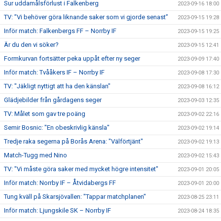
Sur uddamålsförlust i Falkenberg
2023-09-16 18:00
TV: ”Vi behöver göra liknande saker som vi gjorde senast”
2023-09-15 19:28
Inför match: Falkenbergs FF – Norrby IF
2023-09-15 19:25
Är du den vi söker?
2023-09-15 12:41
Formkurvan fortsätter peka uppåt efter ny seger
2023-09-09 17:40
Inför match: Tvååkers IF – Norrby IF
2023-09-08 17:30
TV: "Jäkligt nyttigt att ha den känslan"
2023-09-08 16:12
Glädjebilder från gårdagens seger
2023-09-03 12:35
TV: Målet som gav tre poäng
2023-09-02 22:16
Semir Bosnic: "En obeskrivlig känsla"
2023-09-02 19:14
Tredje raka segerna på Borås Arena: "Välförtjänt"
2023-09-02 19:13
Match-Tugg med Nino
2023-09-02 15:43
TV: "Vi måste göra saker med mycket högre intensitet"
2023-09-01 20:05
Inför match: Norrby IF – Åtvidabergs FF
2023-09-01 20:00
Tung kväll på Skarsjövallen: "Tappar matchplanen"
2023-08-25 23:11
Inför match: Ljungskile SK – Norrby IF
2023-08-24 18:35