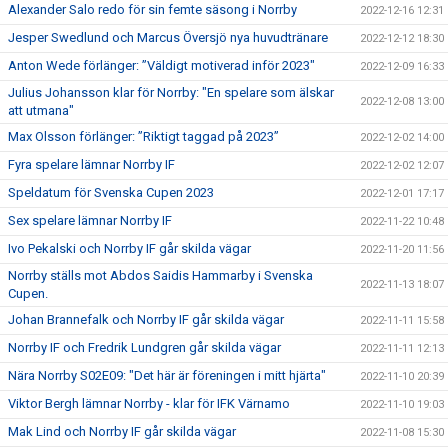
Alexander Salo redo för sin femte säsong i Norrby
2022-12-16 12:31
Jesper Swedlund och Marcus Översjö nya huvudtränare
2022-12-12 18:30
Anton Wede förlänger: ”Väldigt motiverad inför 2023"
2022-12-09 16:33
Julius Johansson klar för Norrby: "En spelare som älskar
2022-12-08 13:00
att utmana"
Max Olsson förlänger: ”Riktigt taggad på 2023”
2022-12-02 14:00
Fyra spelare lämnar Norrby IF
2022-12-02 12:07
Speldatum för Svenska Cupen 2023
2022-12-01 17:17
Sex spelare lämnar Norrby IF
2022-11-22 10:48
Ivo Pekalski och Norrby IF går skilda vägar
2022-11-20 11:56
Norrby ställs mot Abdos Saidis Hammarby i Svenska
2022-11-13 18:07
Cupen.
Johan Brannefalk och Norrby IF går skilda vägar
2022-11-11 15:58
Norrby IF och Fredrik Lundgren går skilda vägar
2022-11-11 12:13
Nära Norrby S02E09: "Det här är föreningen i mitt hjärta"
2022-11-10 20:39
Viktor Bergh lämnar Norrby - klar för IFK Värnamo
2022-11-10 19:03
Mak Lind och Norrby IF går skilda vägar
2022-11-08 15:30