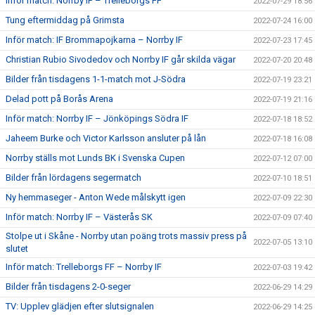
Inför match: Norrby IF – Trelleborgs FF
2022-07-29 18:56
Tung eftermiddag på Grimsta
2022-07-24 16:00
Inför match: IF Brommapojkarna – Norrby IF
2022-07-23 17:45
Christian Rubio Sivodedov och Norrby IF går skilda vägar
2022-07-20 20:48
Bilder från tisdagens 1-1-match mot J-Södra
2022-07-19 23:21
Delad pott på Borås Arena
2022-07-19 21:16
Inför match: Norrby IF – Jönköpings Södra IF
2022-07-18 18:52
Jaheem Burke och Victor Karlsson ansluter på lån
2022-07-18 16:08
Norrby ställs mot Lunds BK i Svenska Cupen
2022-07-12 07:00
Bilder från lördagens segermatch
2022-07-10 18:51
Ny hemmaseger - Anton Wede målskytt igen
2022-07-09 22:30
Inför match: Norrby IF – Västerås SK
2022-07-09 07:40
Stolpe ut i Skåne - Norrby utan poäng trots massiv press på
2022-07-05 13:10
slutet
Inför match: Trelleborgs FF – Norrby IF
2022-07-03 19:42
Bilder från tisdagens 2-0-seger
2022-06-29 14:29
TV: Upplev glädjen efter slutsignalen
2022-06-29 14:25