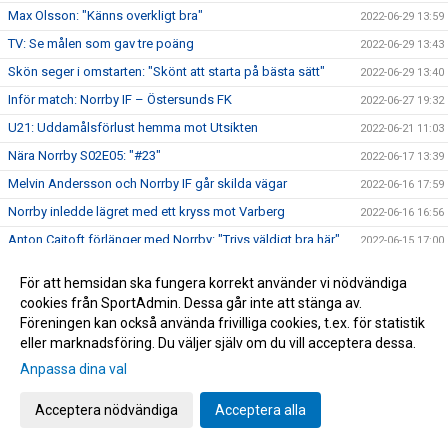
Max Olsson: "Känns overkligt bra"
2022-06-29 13:59
TV: Se målen som gav tre poäng
2022-06-29 13:43
Skön seger i omstarten: "Skönt att starta på bästa sätt"
2022-06-29 13:40
Inför match: Norrby IF – Östersunds FK
2022-06-27 19:32
U21: Uddamålsförlust hemma mot Utsikten
2022-06-21 11:03
Nära Norrby S02E05: "#23"
2022-06-17 13:39
Melvin Andersson och Norrby IF går skilda vägar
2022-06-16 17:59
Norrby inledde lägret med ett kryss mot Varberg
2022-06-16 16:56
Anton Cajtoft förlänger med Norrby: "Trivs väldigt bra här"
2022-06-15 17:00
Bilder från träningsveckan
2022-06-10 09:20
För att hemsidan ska fungera korrekt använder vi nödvändiga
Inga poäng när Norrby avslutade vårsäsongen
2022-05-28 15:13
cookies från SportAdmin. Dessa går inte att stänga av.
Föreningen kan också använda frivilliga cookies, t.ex. för statistik
TV: Max Olsson om att äntligen vara tillbaka i truppen
2022-05-27 17:44
eller marknadsföring. Du väljer själv om du vill acceptera dessa.
Inför match: IK Brage – Norrby IF
2022-05-27 17:23
Anpassa dina val
Norrby IF och Abbas Mohamad går skilda vägar
2022-05-25 13:51
U21: Tung kväll på Borås Arena
Acceptera nödvändiga
Acceptera alla
2022-05-25 09:48
Bilder från Norrby - Utsikten
2022-05-24 09:50