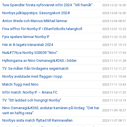
Ture Spendler första nyförvärvet inför 2024: "Vill framåt"
2023-12-22 16:00
Norrbys julklappstips: Säsongskort 2024!
2023-12-04 16:00
Anton Wede och Marcus Mikhail lämnar
2023-12-04 08:07
Fina siffror för Norrby IF i Ettanfotbolls talangkoll
2023-12-01 12:23
Fyra spelare lämnar Norrby IF
2023-11-22 15:20
Här är A-lagets tränarstab 2024
2023-11-21 19:19
Na&#776;ra Norrby S03E09 "Nino"
2023-11-17 17:59
Hyllningarna av Nino Osmanagi&#263; i bilder
2023-11-12 11:28
TV: Se målen från lördagens segermatch
2023-11-12 11:27
Norrby avslutade med flaggan i topp
2023-11-11 19:04
Match-Tugg med Nino
2023-11-11 13:43
Inför match: Norrby IF – Ariana FC
2023-11-10 17:25
TV: ”Ett laddad och hungrigt Norrby”
2023-11-10 13:19
Nino Osmanagi&#263; avslutar karriären på lördag: "Det har
2023-11-09 18:27
varit en häftig resa"
Norrbys sista match flyttad till Ramnavallen
2023-11-07 08:11