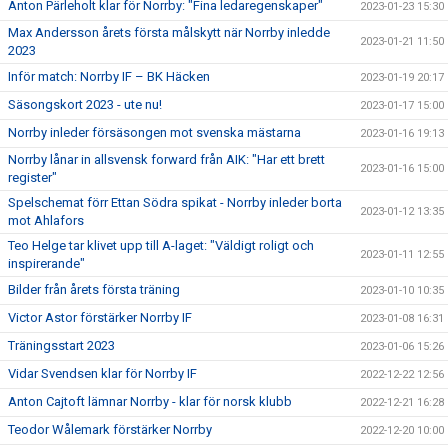
Anton Pärleholt klar för Norrby: "Fina ledaregenskaper"
2023-01-23 15:30
Max Andersson årets första målskytt när Norrby inledde
2023-01-21 11:50
2023
Inför match: Norrby IF – BK Häcken
2023-01-19 20:17
Säsongskort 2023 - ute nu!
2023-01-17 15:00
Norrby inleder försäsongen mot svenska mästarna
2023-01-16 19:13
Norrby lånar in allsvensk forward från AIK: "Har ett brett
2023-01-16 15:00
register"
Spelschemat förr Ettan Södra spikat - Norrby inleder borta
2023-01-12 13:35
mot Ahlafors
Teo Helge tar klivet upp till A-laget: "Väldigt roligt och
2023-01-11 12:55
inspirerande"
Bilder från årets första träning
2023-01-10 10:35
Victor Astor förstärker Norrby IF
2023-01-08 16:31
Träningsstart 2023
2023-01-06 15:26
Vidar Svendsen klar för Norrby IF
2022-12-22 12:56
Anton Cajtoft lämnar Norrby - klar för norsk klubb
2022-12-21 16:28
Teodor Wålemark förstärker Norrby
2022-12-20 10:00