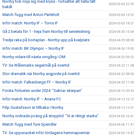
Norrby fick nöja sig med kryss - fortsätter att hålla tätt
2024-05-04 22:59
bakåt
Match-Tugg med Anton Pärleholt
2024-05-04 14:52
Inför match: Norrby IF – Torns IF
2024-05-03 18:57
Gå 2 betala för 1 - heja fram Norrby till serieledning
2024-04-30 15:04
Tredje raka på bortaplan - Norrby upp på kvalplats
2024-04-29 08:00
Inför match: BK Olympic – Norrby IF
2024-04-26 19:00
Norrby vidare till nästa omgång i DM
2024-04-25 09:52
TV: Se Wålemarks segermål på övertid
2024-04-22 11:28
Stor dramatik när Norrby avgjorde på övertid
2024-04-22 08:00
Inför match: Falkenbergs FF – Norrby IF
2024-04-20 17:30
Första förlusten under 2024: "Saknar skärpan"
2024-04-15 09:43
Inför match: Norrby IF – Ariana FC
2024-04-13 16:12
Filip Gustafsson är tillbaka i Norrby
2024-04-13 13:31
Norrby ordnade poäng på stopptid: "Vi är riktigt starka"
2024-04-06 16:41
Match-Tugg med Ture Spendler
2024-04-06 11:47
TV: Se uppsnacket inför lördagens hemmapremiär
2024-04-05 19:47