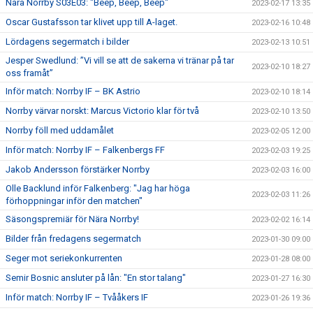
Nära Norrby S03E03: "Beep, Beep, Beep"
2023-02-17 13:35
Oscar Gustafsson tar klivet upp till A-laget.
2023-02-16 10:48
Lördagens segermatch i bilder
2023-02-13 10:51
Jesper Swedlund: ”Vi vill se att de sakerna vi tränar på tar
2023-02-10 18:27
oss framåt”
Inför match: Norrby IF – BK Astrio
2023-02-10 18:14
Norrby värvar norskt: Marcus Victorio klar för två
2023-02-10 13:50
Norrby föll med uddamålet
2023-02-05 12:00
Inför match: Norrby IF – Falkenbergs FF
2023-02-03 19:25
Jakob Andersson förstärker Norrby
2023-02-03 16:00
Olle Backlund inför Falkenberg: "Jag har höga
2023-02-03 11:26
förhoppningar inför den matchen"
Säsongspremiär för Nära Norrby!
2023-02-02 16:14
Bilder från fredagens segermatch
2023-01-30 09:00
Seger mot seriekonkurrenten
2023-01-28 08:00
Semir Bosnic ansluter på lån: "En stor talang"
2023-01-27 16:30
Inför match: Norrby IF – Tvååkers IF
2023-01-26 19:36