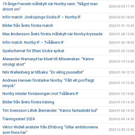
15-årige Fransén målskytt när Norrby vann: "Något man
2024-02-03 17:39
drömt om"
Inför match: Jönköpings Södra IF – Norrby IF
2024-02-02 18:03
Bilder från årets första match
2024-01-31 10:43
Max Andersson årets första målskytt när Norrby kryssade
2024-01-28 13:09
Inför match: Norrby IF – Tvååkers IF
2024-01-26 18:03
Spelschemat för Ettan Södra spikat
2024-01-20 12:00
Alexander Warneryd tar klivet till Allsvenskan: "Känns
2024-01-19 13:30
otroligt stort"
Nils Wallenberg är tillbaka: "En viktig pusselbit"
2024-01-18 12:19
Andreas Hansen förstärker Norrby: "Fått ett proffsigt
2024-01-15 15:45
intryck"
Norrby inleder försäsongen mot Tvååkers IF
2024-01-10 14:00
Bilder från årets första träning
2024-01-10 13:29
Tim Svensson Lillvik återvänder: "Känns fantastiskt kul"
2024-01-06 14:25
Träningsstart 2024
2024-01-04 14:30
Viktor Widell ansluter från Elfsborg "Gillar ambitionerna
2023-12-30 15:40
som finns här"