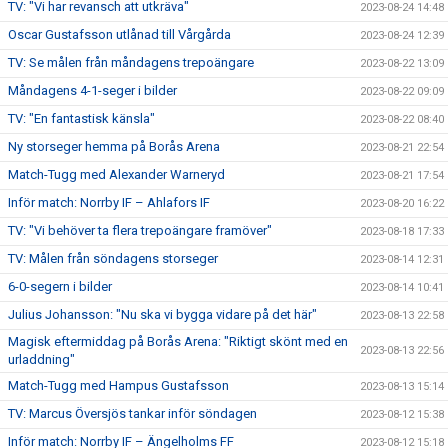
TV: "Vi har revansch att utkräva"
2023-08-24 14:48
Oscar Gustafsson utlånad till Vårgårda
2023-08-24 12:39
TV: Se målen från måndagens trepoängare
2023-08-22 13:09
Måndagens 4-1-seger i bilder
2023-08-22 09:09
TV: "En fantastisk känsla"
2023-08-22 08:40
Ny storseger hemma på Borås Arena
2023-08-21 22:54
Match-Tugg med Alexander Warneryd
2023-08-21 17:54
Inför match: Norrby IF – Ahlafors IF
2023-08-20 16:22
TV: "Vi behöver ta flera trepoängare framöver"
2023-08-18 17:33
TV: Målen från söndagens storseger
2023-08-14 12:31
6-0-segern i bilder
2023-08-14 10:41
Julius Johansson: "Nu ska vi bygga vidare på det här"
2023-08-13 22:58
Magisk eftermiddag på Borås Arena: "Riktigt skönt med en
2023-08-13 22:56
urladdning"
Match-Tugg med Hampus Gustafsson
2023-08-13 15:14
TV: Marcus Översjös tankar inför söndagen
2023-08-12 15:38
Inför match: Norrby IF – Ängelholms FF
2023-08-12 15:18