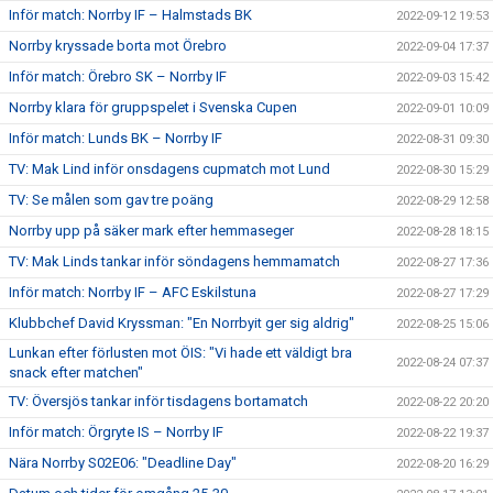
Inför match: Norrby IF – Halmstads BK
2022-09-12 19:53
Norrby kryssade borta mot Örebro
2022-09-04 17:37
Inför match: Örebro SK – Norrby IF
2022-09-03 15:42
Norrby klara för gruppspelet i Svenska Cupen
2022-09-01 10:09
Inför match: Lunds BK – Norrby IF
2022-08-31 09:30
TV: Mak Lind inför onsdagens cupmatch mot Lund
2022-08-30 15:29
TV: Se målen som gav tre poäng
2022-08-29 12:58
Norrby upp på säker mark efter hemmaseger
2022-08-28 18:15
TV: Mak Linds tankar inför söndagens hemmamatch
2022-08-27 17:36
Inför match: Norrby IF – AFC Eskilstuna
2022-08-27 17:29
Klubbchef David Kryssman: "En Norrbyit ger sig aldrig"
2022-08-25 15:06
Lunkan efter förlusten mot ÖIS: "Vi hade ett väldigt bra
2022-08-24 07:37
snack efter matchen"
TV: Översjös tankar inför tisdagens bortamatch
2022-08-22 20:20
Inför match: Örgryte IS – Norrby IF
2022-08-22 19:37
Nära Norrby S02E06: "Deadline Day"
2022-08-20 16:29