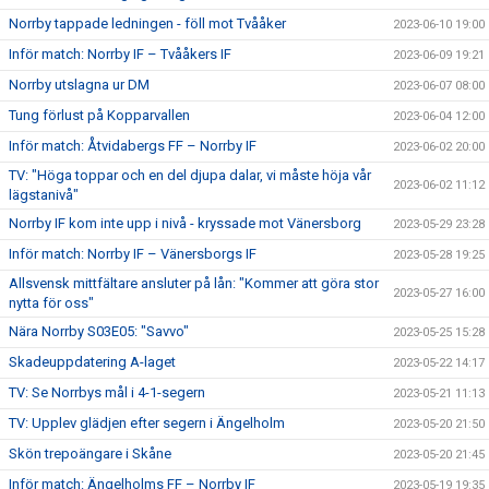
Norrby tappade ledningen - föll mot Tvååker
2023-06-10 19:00
Inför match: Norrby IF – Tvååkers IF
2023-06-09 19:21
Norrby utslagna ur DM
2023-06-07 08:00
Tung förlust på Kopparvallen
2023-06-04 12:00
Inför match: Åtvidabergs FF – Norrby IF
2023-06-02 20:00
TV: "Höga toppar och en del djupa dalar, vi måste höja vår
2023-06-02 11:12
lägstanivå"
Norrby IF kom inte upp i nivå - kryssade mot Vänersborg
2023-05-29 23:28
Inför match: Norrby IF – Vänersborgs IF
2023-05-28 19:25
Allsvensk mittfältare ansluter på lån: "Kommer att göra stor
2023-05-27 16:00
nytta för oss"
Nära Norrby S03E05: "Savvo"
2023-05-25 15:28
Skadeuppdatering A-laget
2023-05-22 14:17
TV: Se Norrbys mål i 4-1-segern
2023-05-21 11:13
TV: Upplev glädjen efter segern i Ängelholm
2023-05-20 21:50
Skön trepoängare i Skåne
2023-05-20 21:45
Inför match: Ängelholms FF – Norrby IF
2023-05-19 19:35