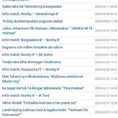
Sjätte raka när Vänersborg besegrades
2024-03-11 08:00
Inför match: Norrby – Vänersborgs IF
2024-03-08 20:05
16-årig akademispelare avgjorde derbyt
2024-03-06 11:39
Julius Johansson får chansen i Allsvenskan: "Jättekul att få
2024-03-05 13:30
chansen"
Inför match: Bergdalens IK – Norrby IF
2024-03-04 19:09
Segrarna och målen fortsätter att rulla in
2024-03-03 09:57
Inför match: Norrby IF – BK Astrio
2024-03-01 18:09
Tredje raka efter storseger i Huskvarna
2024-02-24 17:01
Inför match: Husqvarna FF – Norrby IF
2024-02-23 18:51
Elvin Tahami ny målvakstränare: "Klubbens ambitioner
2024-02-20 11:53
tilltalar mig"
Ny seger när två 14-åringar debuterade: "Fina insatser"
2024-02-17 16:34
Inför match: Norrby IF – IK Tord
2024-02-16 18:24
Viktor Widell: "Fortsätta med det vi har pratat om"
2024-02-16 15:58
Lendi Haziraj belönas med A-lagskontrakt: "Tacksam för
2024-02-09 16:56
förtroendet""