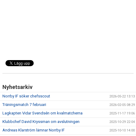
DOKUMENT
BILDARKIV
BILDER 2025
TABELL ETTAN SÖDRA 2025
Nyhetsarkiv
Norrby IF söker chefsscout
2026-05-22 13:13
Träningsmatch 7 februari
2026-02-05 08:29
Lagkapten Vidar Svendsén om kvalmatcherna
2025-11-17 19:06
Klubbchef David Kryssman om avslutningen
2025-10-29 22:04
Andreas Klarström lämnar Norrby IF
2025-10-10 14:00