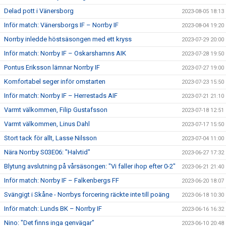
Delad pott i Vänersborg
2023-08-05 18:13
Inför match: Vänersborgs IF – Norrby IF
2023-08-04 19:20
Norrby inledde höstsäsongen med ett kryss
2023-07-29 20:00
Inför match: Norrby IF – Oskarshamns AIK
2023-07-28 19:50
Pontus Eriksson lämnar Norrby IF
2023-07-27 19:00
Komfortabel seger inför omstarten
2023-07-23 15:50
Inför match: Norrby IF – Herrestads AIF
2023-07-21 21:10
Varmt välkommen, Filip Gustafsson
2023-07-18 12:51
Varmt välkommen, Linus Dahl
2023-07-17 15:50
Stort tack för allt, Lasse Nilsson
2023-07-04 11:00
Nära Norrby S03E06: "Halvtid"
2023-06-27 17:32
Blytung avslutning på vårsäsongen: "Vi faller ihop efter 0-2"
2023-06-21 21:40
Inför match: Norrby IF – Falkenbergs FF
2023-06-20 18:07
Svängigt i Skåne - Norrbys forcering räckte inte till poäng
2023-06-18 10:30
Inför match: Lunds BK – Norrby IF
2023-06-16 16:32
Nino: "Det finns inga genvägar"
2023-06-10 20:48