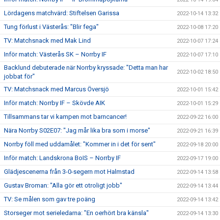
Lördagens matchvärd: Stiftelsen Garissa
2022-10-14 13:32
Tung förlust i Västerås: "Blir fega"
2022-10-08 17:20
TV: Matchsnack med Mak Lind
2022-10-07 17:24
Inför match: Västerås SK – Norrby IF
2022-10-07 17:10
Backlund debuterade när Norrby kryssade: "Detta man har
2022-10-02 18:50
jobbat för"
TV: Matchsnack med Marcus Översjö
2022-10-01 15:42
Inför match: Norrby IF – Skövde AIK
2022-10-01 15:29
Tillsammans tar vi kampen mot barncancer!
2022-09-22 16:00
Nära Norrby S02E07: "Jag mår lika bra som i morse"
2022-09-21 16:39
Norrby föll med uddamålet: "Kommer in i det för sent"
2022-09-18 20:00
Inför match: Landskrona BoIS – Norrby IF
2022-09-17 19:00
Glädjescenerna från 3-0-segern mot Halmstad
2022-09-14 13:58
Gustav Broman: "Alla gör ett otroligt jobb"
2022-09-14 13:44
TV: Se målen som gav tre poäng
2022-09-14 13:42
Storseger mot serieledarna: "En oerhört bra känsla"
2022-09-14 13:30