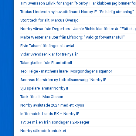
Tim Svensson Lillvik förlänger: "Norrby IF är klubben jag brinner fö
Tobias Linderoth ny huvudtränare i Norrby IF: "En härlig utmaning"
Stort tack för allt, Marcus Översjö
Norrby värvar från Degerfors - Jamie Bichis klar för tre år: "Fått ett 
Malte Wester ansluter från Elfsborg: "Väldigt förväntansfull"
Elvin Tahami förlänger sitt avtal
Vidar Svendsen klar för tre nya år
Talangkollen från Ettanfotboll
Teo Helge - matchens lirare i Morgondagens stjärnor
Andreas Klarström ny fotbollsansvarig i Norrby IF
Sju spelare lämnar Norrby IF
Tack för allt, Max Olsson
Norrby avslutade 2024 med ett kryss
Inför match: Lunds BK – Norrby IF
TV: Se målen från söndagens 2-0-seger
Norrby säkrade kontraktet