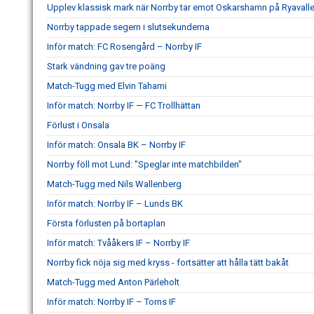
Upplev klassisk mark när Norrby tar emot Oskarshamn på Ryavall
Norrby tappade segern i slutsekunderna
Inför match: FC Rosengård – Norrby IF
Stark vändning gav tre poäng
Match-Tugg med Elvin Tahami
Inför match: Norrby IF — FC Trollhättan
Förlust i Onsala
Inför match: Onsala BK – Norrby IF
Norrby föll mot Lund: "Speglar inte matchbilden"
Match-Tugg med Nils Wallenberg
Inför match: Norrby IF – Lunds BK
Första förlusten på bortaplan
Inför match: Tvååkers IF – Norrby IF
Norrby fick nöja sig med kryss - fortsätter att hålla tätt bakåt
Match-Tugg med Anton Pärleholt
Inför match: Norrby IF – Torns IF