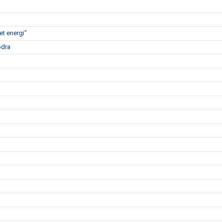
t energi"
ödra