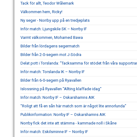
Tack för allt, Teodor Wålemark
Välkommen hem, Ricky!
Ny seger - Norrby upp på en tredjeplats
Inför match: Ljungskile SK – Norrby IF
Varmt välkommen, Mohamed Bawa
Bilder från lördagens segermatch
Bilder från 2-0-segern mot J-Södra
Delat pott i Torslanda: "Tacksamma för stödet från våra supportra
Inför match: Torslanda IK – Norrby IF
Bilder från 6-0-segern på Ryavallen
Islossning på Ryavallen "Allting klaffade idag"
Inför match: Norrby IF – Oskarshamns AIK
"Roligt att få en sån här match som är något lite annorlunda"
Publikinformation: Norrby IF – Oskarshamns AIK
Norrby fick det inte att stämma - kammade noll i Skåne
Inför match: Eskilsminne IF – Norrby IF