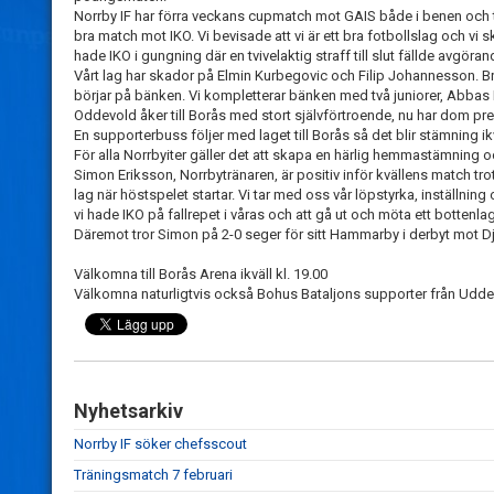
Norrby IF har förra veckans cupmatch mot GAIS både i benen och ta
bra match mot IKO. Vi bevisade att vi är ett bra fotbollslag och v
hade IKO i gungning där en tvivelaktig straff till slut fällde avgöra
Vårt lag har skador på Elmin Kurbegovic och Filip Johannesson. B
börjar på bänken. Vi kompletterar bänken med två juniorer, Abba
Oddevold åker till Borås med stort självförtroende, nu har dom pressen
En supporterbuss följer med laget till Borås så det blir stämning ikvä
För alla Norrbyiter gäller det att skapa en härlig hemmastämning oc
Simon Eriksson, Norrbytränaren, är positiv inför kvällens match t
lag när höstspelet startar. Vi tar med oss vår löpstyrka, inställnin
vi hade IKO på fallrepet i våras och att gå ut och möta ett bottenla
Däremot tror Simon på 2-0 seger för sitt Hammarby i derbyt mot Djurg
Välkomna till Borås Arena ikväll kl. 19.00
Välkomna naturligtvis också Bohus Bataljons supporter från Uddev
Nyhetsarkiv
Norrby IF söker chefsscout
Träningsmatch 7 februari