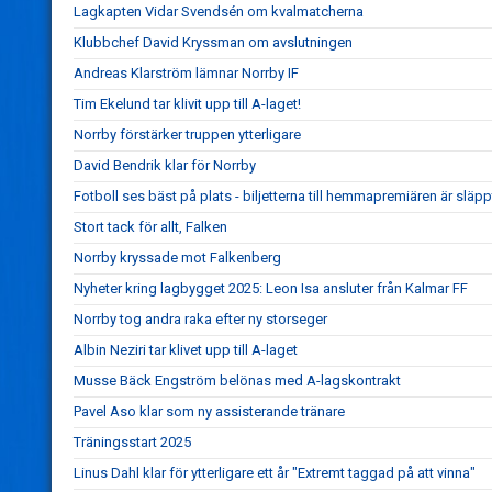
Lagkapten Vidar Svendsén om kvalmatcherna
Klubbchef David Kryssman om avslutningen
Andreas Klarström lämnar Norrby IF
Tim Ekelund tar klivit upp till A-laget!
Norrby förstärker truppen ytterligare
David Bendrik klar för Norrby
Fotboll ses bäst på plats - biljetterna till hemmapremiären är släpp
Stort tack för allt, Falken
Norrby kryssade mot Falkenberg
Nyheter kring lagbygget 2025: Leon Isa ansluter från Kalmar FF
Norrby tog andra raka efter ny storseger
Albin Neziri tar klivet upp till A-laget
Musse Bäck Engström belönas med A-lagskontrakt
Pavel Aso klar som ny assisterande tränare
Träningsstart 2025
Linus Dahl klar för ytterligare ett år "Extremt taggad på att vinna"