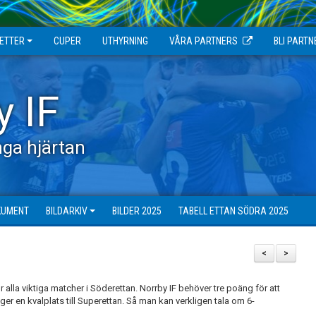
JETTER
CUPER
UTHYRNING
VÅRA PARTNERS
BLI PARTN
y IF
ga hjärtan
KUMENT
BILDARKIV
BILDER 2025
TABELL ETTAN SÖDRA 2025
<
>
alla viktiga matcher i Söderettan. Norrby IF behöver tre poäng för att
er en kvalplats till Superettan. Så man kan verkligen tala om 6-