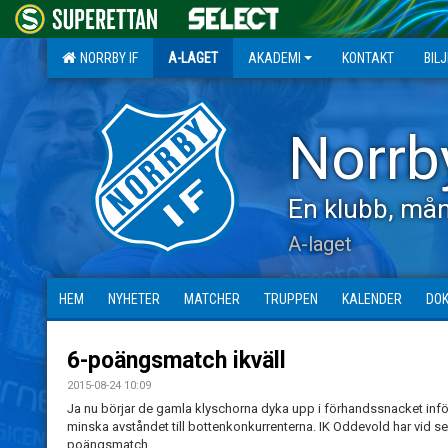
NORRBY IF
A-LAGET
AKADEMI
KONTAKT
BIL
Norrb
En klubb, mån
A-laget
HEM
NYHETER
MATCHER
TRUPPEN
KALENDER
DO
6-poängsmatch ikväll
2015-08-24 10:09
Ja nu börjar de gamla klyschorna dyka upp i förhandssnacket inför 
minska avståndet till bottenkonkurrenterna. IK Oddevold har vid seg
poängsmatch.