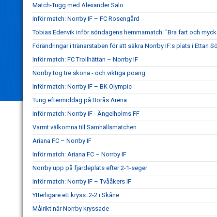
Match-Tugg med Alexander Salo
Inför match: Norrby IF – FC Rosengård
Tobias Edenvik inför söndagens hemmamatch: "Bra fart och mycke
Förändringar i tränarstaben för att säkra Norrby IF:s plats i Ettan S
Inför match: FC Trollhättan – Norrby IF
Norrby tog tre sköna - och viktiga poäng
Inför match: Norrby IF – BK Olympic
Tung eftermiddag på Borås Arena
Inför match: Norrby IF - Ängelholms FF
Varmt välkomna till Samhällsmatchen
Ariana FC – Norrby IF
Inför match: Ariana FC – Norrby IF
Norrby upp på fjärdeplats efter 2-1-seger
Inför match: Norrby IF – Tvååkers IF
Ytterligare ett kryss: 2-2 i Skåne
Målrikt när Norrby kryssade