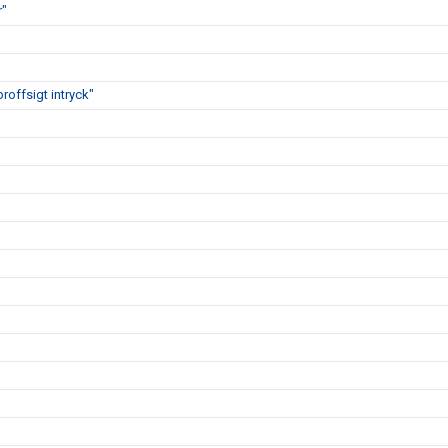
r"
proffsigt intryck"