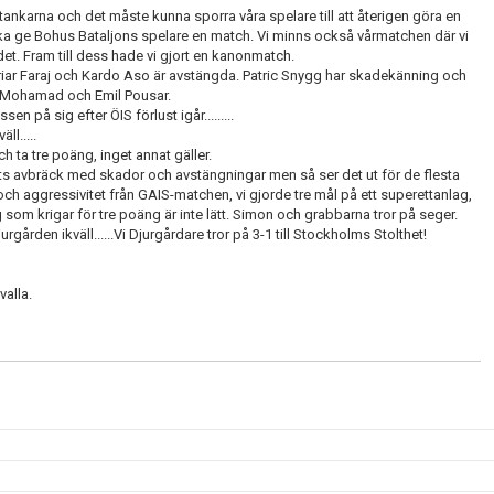
nkarna och det måste kunna sporra våra spelare till att återigen göra en
i ska ge Bohus Bataljons spelare en match. Vi minns också vårmatchen där vi
ndet. Fram till dess hade vi gjort en kanonmatch.
riar Faraj och Kardo Aso är avstängda. Patric Snygg har skadekänning och
s Mohamad och Emil Pousar.
 på sig efter ÖIS förlust igår.........
ll.....
h ta tre poäng, inget annat gäller.
rots avbräck med skador och avstängningar men så ser det ut för de flesta
g och aggressivitet från GAIS-matchen, vi gjorde tre mål på ett superettanlag,
g som krigar för tre poäng är inte lätt. Simon och grabbarna tror på seger.
ården ikväll......Vi Djurgårdare tror på 3-1 till Stockholms Stolthet!
alla.