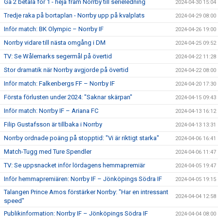
Gå 2 betala för 1 - heja fram Norrby till serieledning
2024-04-30 15:04
Tredje raka på bortaplan - Norrby upp på kvalplats
2024-04-29 08:00
Inför match: BK Olympic – Norrby IF
2024-04-26 19:00
Norrby vidare till nästa omgång i DM
2024-04-25 09:52
TV: Se Wålemarks segermål på övertid
2024-04-22 11:28
Stor dramatik när Norrby avgjorde på övertid
2024-04-22 08:00
Inför match: Falkenbergs FF – Norrby IF
2024-04-20 17:30
Första förlusten under 2024: "Saknar skärpan"
2024-04-15 09:43
Inför match: Norrby IF – Ariana FC
2024-04-13 16:12
Filip Gustafsson är tillbaka i Norrby
2024-04-13 13:31
Norrby ordnade poäng på stopptid: "Vi är riktigt starka"
2024-04-06 16:41
Match-Tugg med Ture Spendler
2024-04-06 11:47
TV: Se uppsnacket inför lördagens hemmapremiär
2024-04-05 19:47
Inför hemmapremiären: Norrby IF – Jönköpings Södra IF
2024-04-05 19:15
Talangen Prince Amos förstärker Norrby: "Har en intressant
2024-04-04 12:58
speed"
Publikinformation: Norrby IF – Jönköpings Södra IF
2024-04-04 08:00