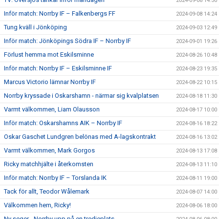
2024-09-08 14:30
Inför match: Norrby IF – Falkenbergs FF
2024-09-08 14:24
Tung kväll i Jönköping
2024-09-03 12:49
Inför match: Jönköpings Södra IF – Norrby IF
2024-09-01 19:26
Förlust hemma mot Eskilsminne
2024-08-26 10:48
Inför match: Norrby IF – Eskilsminne IF
2024-08-23 19:35
Marcus Victorio lämnar Norrby IF
2024-08-22 10:15
Norrby kryssade i Oskarshamn - närmar sig kvalplatsen
2024-08-18 11:30
Varmt välkommen, Liam Olausson
2024-08-17 10:00
Inför match: Oskarshamns AIK – Norrby IF
2024-08-16 18:22
Oskar Gaschet Lundgren belönas med A-lagskontrakt
2024-08-16 13:02
Varmt välkommen, Mark Gorgos
2024-08-13 17:08
Ricky matchhjälte i återkomsten
2024-08-13 11:10
Inför match: Norrby IF – Torslanda IK
2024-08-11 19:00
Tack för allt, Teodor Wålemark
2024-08-07 14:00
Välkommen hem, Ricky!
2024-08-06 18:00
Ny seger - Norrby upp på en tredjeplats