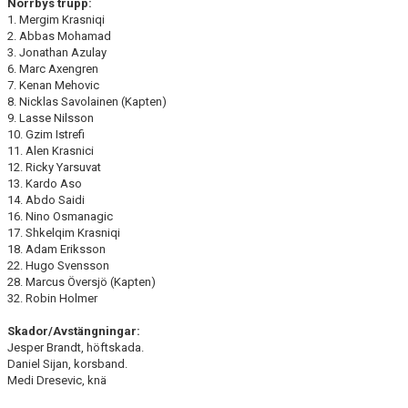
Norrbys trupp:
1. Mergim Krasniqi
2. Abbas Mohamad
3. Jonathan Azulay
6. Marc Axengren
7. Kenan Mehovic
8. Nicklas Savolainen (Kapten)
9. Lasse Nilsson
10. Gzim Istrefi
11. Alen Krasnici
12. Ricky Yarsuvat
13. Kardo Aso
14. Abdo Saidi
16. Nino Osmanagic
17. Shkelqim Krasniqi
18. Adam Eriksson
22. Hugo Svensson
28. Marcus Översjö (Kapten)
32. Robin Holmer
Skador/Avstängningar:
Jesper Brandt, höftskada.
Daniel Sijan, korsband.
Medi Dresevic, knä