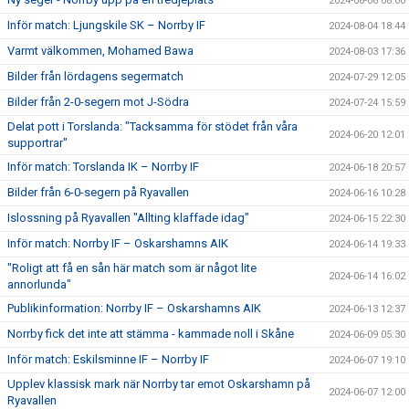
2024-08-06 08:00
Inför match: Ljungskile SK – Norrby IF
2024-08-04 18:44
Varmt välkommen, Mohamed Bawa
2024-08-03 17:36
Bilder från lördagens segermatch
2024-07-29 12:05
Bilder från 2-0-segern mot J-Södra
2024-07-24 15:59
Delat pott i Torslanda: "Tacksamma för stödet från våra
2024-06-20 12:01
supportrar"
Inför match: Torslanda IK – Norrby IF
2024-06-18 20:57
Bilder från 6-0-segern på Ryavallen
2024-06-16 10:28
Islossning på Ryavallen "Allting klaffade idag"
2024-06-15 22:30
Inför match: Norrby IF – Oskarshamns AIK
2024-06-14 19:33
"Roligt att få en sån här match som är något lite
2024-06-14 16:02
annorlunda"
Publikinformation: Norrby IF – Oskarshamns AIK
2024-06-13 12:37
Norrby fick det inte att stämma - kammade noll i Skåne
2024-06-09 05:30
Inför match: Eskilsminne IF – Norrby IF
2024-06-07 19:10
Upplev klassisk mark när Norrby tar emot Oskarshamn på
2024-06-07 12:00
Ryavallen