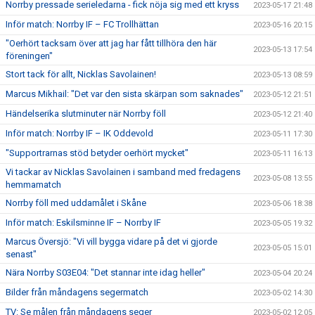
Norrby pressade serieledarna - fick nöja sig med ett kryss
2023-05-17 21:48
Inför match: Norrby IF – FC Trollhättan
2023-05-16 20:15
"Oerhört tacksam över att jag har fått tillhöra den här
2023-05-13 17:54
föreningen"
Stort tack för allt, Nicklas Savolainen!
2023-05-13 08:59
Marcus Mikhail: "Det var den sista skärpan som saknades"
2023-05-12 21:51
Händelserika slutminuter när Norrby föll
2023-05-12 21:40
Inför match: Norrby IF – IK Oddevold
2023-05-11 17:30
"Supportrarnas stöd betyder oerhört mycket"
2023-05-11 16:13
Vi tackar av Nicklas Savolainen i samband med fredagens
2023-05-08 13:55
hemmamatch
Norrby föll med uddamålet i Skåne
2023-05-06 18:38
Inför match: Eskilsminne IF – Norrby IF
2023-05-05 19:32
Marcus Översjö: "Vi vill bygga vidare på det vi gjorde
2023-05-05 15:01
senast"
Nära Norrby S03E04: "Det stannar inte idag heller"
2023-05-04 20:24
Bilder från måndagens segermatch
2023-05-02 14:30
TV: Se målen från måndagens seger
2023-05-02 12:05