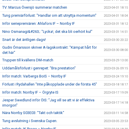
TV: Marcus Översjö summerar matchen
2023-04-01 18:15
Tung premiärförlust: "Handlar om att utnyttja momentum"
2023-04-01 18:04
Inför seriepremiären: Ahlafors IF – Norrby IF
2023-03-31 18:12
Nino Osmanagi&#263;: "Lycka!, det ska bli oerhört kul"
2023-03-31 14:51
Snart är det äntligen dags!
2023-03-30 20:22
Gudni Ómarsson skriver A-lagskontrakt: "Kämpat hårt för
2023-03-30 08:00
det här"
Truppen till kvällens DM-match
2023-03-29 13:00
Uddamålsförlust i genrepet: "Bra prestation"
2023-03-26 09:15
Inför match: Varbergs BoIS – Norrby IF
2023-03-24 19:10
Förlust i Rydahallen "Inte påkopplade under de första 45"
2023-03-18 18:17
Inför match: Norrby IF – Örgryte IS
2023-03-17 19:09
Jesper Swedlund inför ÖIS: ”Jag vill se att vi är effektiva
2023-03-17 14:18
imorgon"
Nära Norrby S03E03: "Takt och taktik"
2023-03-11 14:58
Tung avslutning i Svenska Cupen.
2023-03-05 23:53
Inför match: IK Brage – Norrby IF