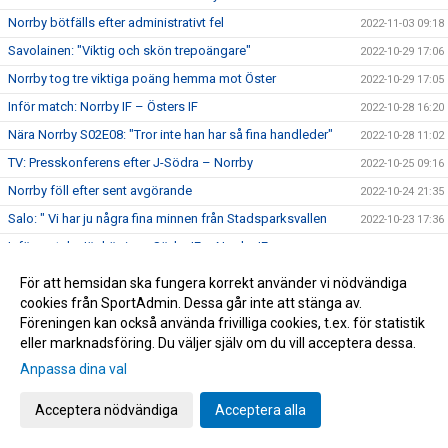
Norrby bötfälls efter administrativt fel
2022-11-03 09:18
Savolainen: "Viktig och skön trepoängare"
2022-10-29 17:06
Norrby tog tre viktiga poäng hemma mot Öster
2022-10-29 17:05
Inför match: Norrby IF – Östers IF
2022-10-28 16:20
Nära Norrby S02E08: "Tror inte han har så fina handleder"
2022-10-28 11:02
TV: Presskonferens efter J-Södra – Norrby
2022-10-25 09:16
Norrby föll efter sent avgörande
2022-10-24 21:35
Salo: " Vi har ju några fina minnen från Stadsparksvallen
2022-10-23 17:36
Inför match: Jönköpings Södra IF – Norrby IF
2022-10-23 17:22
17-årige Olle Backlund skriver A-lagskontrakt: "Stolt över att
För att hemsidan ska fungera korrekt använder vi nödvändiga
2022-10-20 15:00
ha tagit det här steget"
cookies från SportAdmin. Dessa går inte att stänga av.
Norrby nollade hemma mot BP
2022-10-15 15:52
Föreningen kan också använda frivilliga cookies, t.ex. för statistik
eller marknadsföring. Du väljer själv om du vill acceptera dessa.
Inför match: Norrby IF – IF Brommapojkarna
2022-10-14 19:04
Anpassa dina val
Lördagens matchvärd: Stiftelsen Garissa
2022-10-14 13:32
Tung förlust i Västerås: "Blir fega"
2022-10-08 17:20
Acceptera nödvändiga
Acceptera alla
TV: Matchsnack med Mak Lind
2022-10-07 17:24