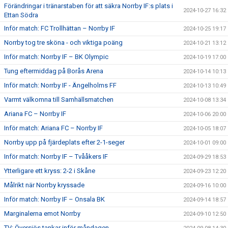
Förändringar i tränarstaben för att säkra Norrby IF:s plats i
2024-10-27 16:32
Ettan Södra
Inför match: FC Trollhättan – Norrby IF
2024-10-25 19:17
Norrby tog tre sköna - och viktiga poäng
2024-10-21 13:12
Inför match: Norrby IF – BK Olympic
2024-10-19 17:00
Tung eftermiddag på Borås Arena
2024-10-14 10:13
Inför match: Norrby IF - Ängelholms FF
2024-10-13 10:49
Varmt välkomna till Samhällsmatchen
2024-10-08 13:34
Ariana FC – Norrby IF
2024-10-06 20:00
Inför match: Ariana FC – Norrby IF
2024-10-05 18:07
Norrby upp på fjärdeplats efter 2-1-seger
2024-10-01 09:00
Inför match: Norrby IF – Tvååkers IF
2024-09-29 18:53
Ytterligare ett kryss: 2-2 i Skåne
2024-09-23 12:20
Målrikt när Norrby kryssade
2024-09-16 10:00
Inför match: Norrby IF – Onsala BK
2024-09-14 18:57
Marginalerna emot Norrby
2024-09-10 12:50
TV: Översjös tankar inför måndagen