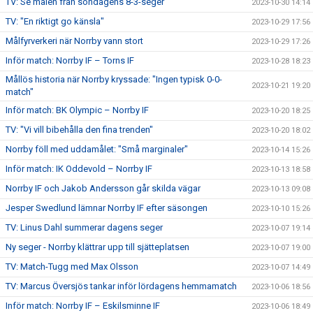
TV: Se målen från söndagens 8-3-seger
2023-10-30 14:14
TV: "En riktigt go känsla"
2023-10-29 17:56
Målfyrverkeri när Norrby vann stort
2023-10-29 17:26
Inför match: Norrby IF – Torns IF
2023-10-28 18:23
Mållös historia när Norrby kryssade: "Ingen typisk 0-0-
2023-10-21 19:20
match"
Inför match: BK Olympic – Norrby IF
2023-10-20 18:25
TV: "Vi vill bibehålla den fina trenden"
2023-10-20 18:02
Norrby föll med uddamålet: "Små marginaler"
2023-10-14 15:26
Inför match: IK Oddevold – Norrby IF
2023-10-13 18:58
Norrby IF och Jakob Andersson går skilda vägar
2023-10-13 09:08
Jesper Swedlund lämnar Norrby IF efter säsongen
2023-10-10 15:26
TV: Linus Dahl summerar dagens seger
2023-10-07 19:14
Ny seger - Norrby klättrar upp till sjätteplatsen
2023-10-07 19:00
TV: Match-Tugg med Max Olsson
2023-10-07 14:49
TV: Marcus Översjös tankar inför lördagens hemmamatch
2023-10-06 18:56
Inför match: Norrby IF – Eskilsminne IF
2023-10-06 18:49