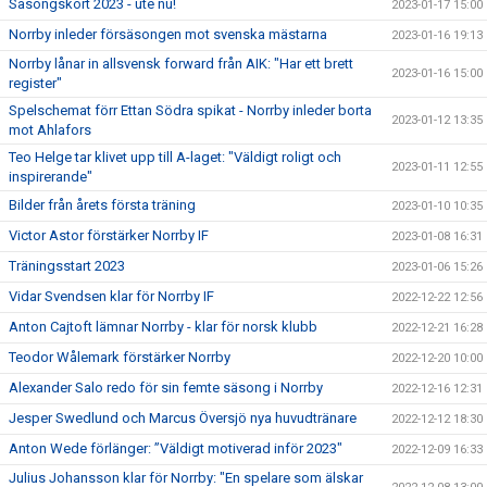
Säsongskort 2023 - ute nu!
2023-01-17 15:00
Norrby inleder försäsongen mot svenska mästarna
2023-01-16 19:13
Norrby lånar in allsvensk forward från AIK: "Har ett brett
2023-01-16 15:00
register"
Spelschemat förr Ettan Södra spikat - Norrby inleder borta
2023-01-12 13:35
mot Ahlafors
Teo Helge tar klivet upp till A-laget: "Väldigt roligt och
2023-01-11 12:55
inspirerande"
Bilder från årets första träning
2023-01-10 10:35
Victor Astor förstärker Norrby IF
2023-01-08 16:31
Träningsstart 2023
2023-01-06 15:26
Vidar Svendsen klar för Norrby IF
2022-12-22 12:56
Anton Cajtoft lämnar Norrby - klar för norsk klubb
2022-12-21 16:28
Teodor Wålemark förstärker Norrby
2022-12-20 10:00
Alexander Salo redo för sin femte säsong i Norrby
2022-12-16 12:31
Jesper Swedlund och Marcus Översjö nya huvudtränare
2022-12-12 18:30
Anton Wede förlänger: ”Väldigt motiverad inför 2023"
2022-12-09 16:33
Julius Johansson klar för Norrby: "En spelare som älskar