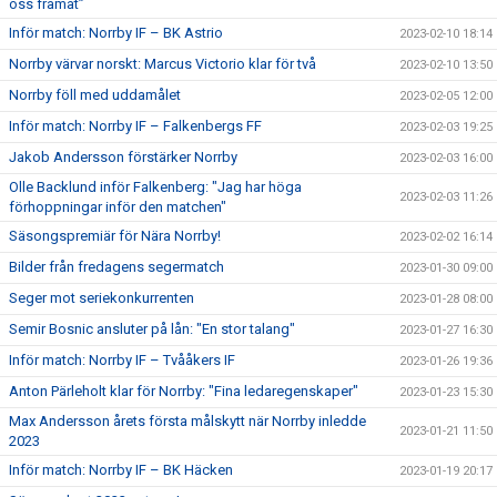
oss framåt”
Inför match: Norrby IF – BK Astrio
2023-02-10 18:14
Norrby värvar norskt: Marcus Victorio klar för två
2023-02-10 13:50
Norrby föll med uddamålet
2023-02-05 12:00
Inför match: Norrby IF – Falkenbergs FF
2023-02-03 19:25
Jakob Andersson förstärker Norrby
2023-02-03 16:00
Olle Backlund inför Falkenberg: "Jag har höga
2023-02-03 11:26
förhoppningar inför den matchen"
Säsongspremiär för Nära Norrby!
2023-02-02 16:14
Bilder från fredagens segermatch
2023-01-30 09:00
Seger mot seriekonkurrenten
2023-01-28 08:00
Semir Bosnic ansluter på lån: "En stor talang"
2023-01-27 16:30
Inför match: Norrby IF – Tvååkers IF
2023-01-26 19:36
Anton Pärleholt klar för Norrby: "Fina ledaregenskaper"
2023-01-23 15:30
Max Andersson årets första målskytt när Norrby inledde
2023-01-21 11:50
2023
Inför match: Norrby IF – BK Häcken
2023-01-19 20:17