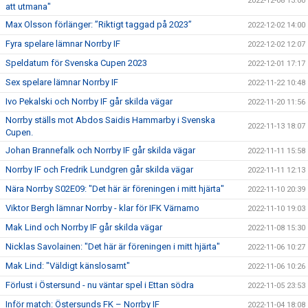
2022-12-08 13:00
att utmana"
Max Olsson förlänger: ”Riktigt taggad på 2023”
2022-12-02 14:00
Fyra spelare lämnar Norrby IF
2022-12-02 12:07
Speldatum för Svenska Cupen 2023
2022-12-01 17:17
Sex spelare lämnar Norrby IF
2022-11-22 10:48
Ivo Pekalski och Norrby IF går skilda vägar
2022-11-20 11:56
Norrby ställs mot Abdos Saidis Hammarby i Svenska
2022-11-13 18:07
Cupen.
Johan Brannefalk och Norrby IF går skilda vägar
2022-11-11 15:58
Norrby IF och Fredrik Lundgren går skilda vägar
2022-11-11 12:13
Nära Norrby S02E09: "Det här är föreningen i mitt hjärta"
2022-11-10 20:39
Viktor Bergh lämnar Norrby - klar för IFK Värnamo
2022-11-10 19:03
Mak Lind och Norrby IF går skilda vägar
2022-11-08 15:30
Nicklas Savolainen: "Det här är föreningen i mitt hjärta"
2022-11-06 10:27
Mak Lind: "Väldigt känslosamt"
2022-11-06 10:26
Förlust i Östersund - nu väntar spel i Ettan södra
2022-11-05 23:53
Inför match: Östersunds FK – Norrby IF
2022-11-04 18:08