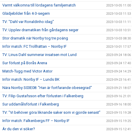
Varmt välkomna till lördagens familjematch
2023-10-05 11:00
Glädjebilder från 4-3-segern
2023-10-03 11:53
TV: "Dahl var Ronaldinho idag"
2023-10-03 11:11
TV: Upplev dramatiken från gårdagens seger
2023-10-03 10:51
Stor dramatik när Norrby tog tre poäng
2023-10-03 08:30
Inför match: FC Trollhättan – Norrby IF
2023-10-01 17:57
TV: Linus Dahl summerar insatsen mot Lund
2023-09-24 18:06
Sur förlust på Borås Arena
2023-09-24 17:40
Match-Tugg med Victor Astor
2023-09-24 14:29
Inför match: Norrby IF – Lunds BK
2023-09-23 16:41
Nära Norrby S03E08: "Han är fortfarande obesegrad"
2023-09-21 18:07
TV: Filip Gustafsson efter förlusten i Falkenberg
2023-09-16 21:01
Sur uddamålsförlust i Falkenberg
2023-09-16 18:00
TV: ”Vi behöver göra liknande saker som vi gjorde senast”
2023-09-15 19:28
Inför match: Falkenbergs FF – Norrby IF
2023-09-15 19:25
Är du den vi söker?
2023-09-15 12:41