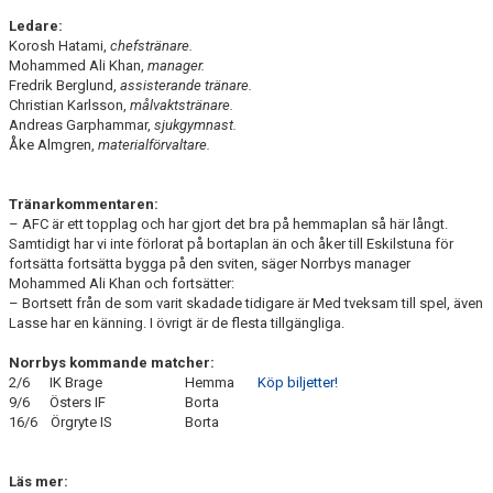
Ledare:
Korosh Hatami,
chefstränare.
Mohammed Ali Khan,
manager.
Fredrik Berglund,
assisterande tränare.
Christian Karlsson,
målvaktstränare.
Andreas Garphammar,
sjukgymnast.
Åke Almgren,
materialförvaltare.
Tränarkommentaren:
– AFC är ett topplag och har gjort det bra på hemmaplan så här långt.
Samtidigt har vi inte förlorat på bortaplan än och åker till Eskilstuna för
fortsätta fortsätta bygga på den sviten, säger Norrbys manager
Mohammed Ali Khan och fortsätter:
– Bortsett från de som varit skadade tidigare är Med tveksam till spel, även
Lasse har en känning. I övrigt är de flesta tillgängliga.
Norrbys kommande matcher:
2/6 IK Brage Hemma
Köp biljetter!
9/6 Östers IF Borta
16/6 Örgryte IS Borta
Läs mer: