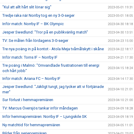
"Kul att allt hårt slit lönar sig"
2023-05-01 19:31
Tredje raka när Norrby tog en ny 3-0-seger
2023-05-01 18:05
Inför match: Norrby IF – BK Olympic
2023-04-30 18:18
Jesper Swedlund: "Tror på en publikvänlig match"
2023-04-30 13:51
TV: Se målen från lördagens 3-0-seger
2023-04-23 15:00
Tre nya poäng in på kontot - Atola Meja tvåmålskytt i skåne
2023-04-22 18:17
Inför match: Torns IF – Norrby IF
2023-04-21 17:30
Tre poäng i Malmö: "Omvandlade frustrationen till energi
2023-04-15 18:24
och hårt jobb"
Inför match: Ariana FC – Norrby IF
2023-04-14 17:30
Jesper Swedlund: "Jäkligt tungt, jag tycker att vi förtjänade
2023-04-10 21:01
mer"
Sur förlust i hemmapremiären
2023-04-10 21:00
TV: Marcus Översjös tankar inför måndagen
2023-04-09 18:28
Inför hemmapremiären: Norrby IF – Ljungskile SK
2023-04-09 18:19
Ny matchtid för hemmapremiären
2023-04-05 11:01
Bilder från seriepremiären
2023-04-01 23:02