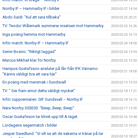
2023-03-04 18:39
Norrby IF – Hammarby IF i bilder
2023-02-27 14:54
Abdo Saidi: "Kul att vara tillbaka"
2023-02-25 20:21
TV: Teodor Wålemark summerar insatsen mot Hammarby
2023-02-25 16:26
Inga poäng hemma mot Hammarby
2023-02-25 16:19
Inför match: Norrby IF – Hammarby IF
2023-02-24 18:00
Semir Bosnic: "Riktigt taggad"
2023-02-24 13:59
Marcus Mikhail klar för Norrby
2023-02-22 15:50
Hampus Gustafsson ansluter på lån från IFK Värnamo:
2023-02-21 18:00
"Känns väldigt bra att vara här"
En poäng med mersmak i Sundsvall
2023-02-19 19:53
TV: " Ser fram emot detta väldigt mycket"
2023-02-18 17:21
Inför cuppremiären: GIF Sundsvall – Norrby IF
2023-02-18 16:15
Nära Norrby S03E03: "Beep, Beep, Beep"
2023-02-17 13:35
Oscar Gustafsson tar klivet upp till A-laget.
2023-02-16 10:48
Lördagens segermatch i bilder
2023-02-13 10:51
Jesper Swedlund: ”Vi vill se att de sakerna vi tränar på tar
2023-02-10 18:27