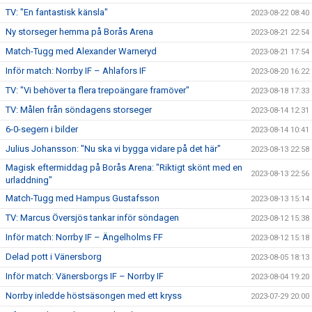
TV: "En fantastisk känsla"
2023-08-22 08:40
Ny storseger hemma på Borås Arena
2023-08-21 22:54
Match-Tugg med Alexander Warneryd
2023-08-21 17:54
Inför match: Norrby IF – Ahlafors IF
2023-08-20 16:22
TV: "Vi behöver ta flera trepoängare framöver"
2023-08-18 17:33
TV: Målen från söndagens storseger
2023-08-14 12:31
6-0-segern i bilder
2023-08-14 10:41
Julius Johansson: "Nu ska vi bygga vidare på det här"
2023-08-13 22:58
Magisk eftermiddag på Borås Arena: "Riktigt skönt med en
2023-08-13 22:56
urladdning"
Match-Tugg med Hampus Gustafsson
2023-08-13 15:14
TV: Marcus Översjös tankar inför söndagen
2023-08-12 15:38
Inför match: Norrby IF – Ängelholms FF
2023-08-12 15:18
Delad pott i Vänersborg
2023-08-05 18:13
Inför match: Vänersborgs IF – Norrby IF
2023-08-04 19:20
Norrby inledde höstsäsongen med ett kryss
2023-07-29 20:00