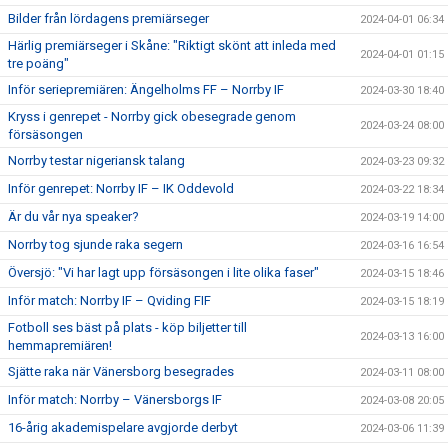
Bilder från lördagens premiärseger
2024-04-01 06:34
Härlig premiärseger i Skåne: "Riktigt skönt att inleda med
2024-04-01 01:15
tre poäng"
Inför seriepremiären: Ängelholms FF – Norrby IF
2024-03-30 18:40
Kryss i genrepet - Norrby gick obesegrade genom
2024-03-24 08:00
försäsongen
Norrby testar nigeriansk talang
2024-03-23 09:32
Inför genrepet: Norrby IF – IK Oddevold
2024-03-22 18:34
Är du vår nya speaker?
2024-03-19 14:00
Norrby tog sjunde raka segern
2024-03-16 16:54
Översjö: "Vi har lagt upp försäsongen i lite olika faser"
2024-03-15 18:46
Inför match: Norrby IF – Qviding FIF
2024-03-15 18:19
Fotboll ses bäst på plats - köp biljetter till
2024-03-13 16:00
hemmapremiären!
Sjätte raka när Vänersborg besegrades
2024-03-11 08:00
Inför match: Norrby – Vänersborgs IF
2024-03-08 20:05
16-årig akademispelare avgjorde derbyt
2024-03-06 11:39