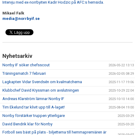
Intervju med ex-norrbyiten Kadir Hodzic på AFC:s hemsida.
Mikael Falk
media@norrbyif.se
Nyhetsarkiv
Norrby IF söker chefsscout
2026-05-22 13:13
Träningsmatch 7 februari
2026-02-05 08:29
Lagkapten Vidar Svendsén om kvalmatcherna
2025-11-17 19:06
Klubbchef David Kryssman om avslutningen
2025-10-29 22:04
Andreas Klarström lämnar Norrby IF
2025-10-10 14:00
Tim Ekelund tar klivit upp till A-laget!
2025-08-04 19:00
Norrby förstärker truppen ytterligare
2025-03-29
David Bendrik klar för Norrby
2025-03-20
Fotboll ses bäst på plats - biljetterna till hemmapremiären är
2025-03-07