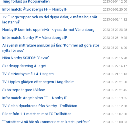
Tung förlust på Kopparvallen
2023-06-04 12:00
Inför match: Åtvidabergs FF – Norrby IF
2023-06-02 20:00
TV: "Höga toppar och en del djupa dalar, vi måste höja vår
2023-06-02 11:12
lägstanivå"
Norrby IF kom inte upp i nivå - kryssade mot Vänersborg
2023-05-29 23:28
Inför match: Norrby IF – Vänersborgs IF
2023-05-28 19:25
Allsvensk mittfältare ansluter på lån: "Kommer att göra stor
2023-05-27 16:00
nytta för oss"
Nära Norrby S03E05: "Savvo"
2023-05-25 15:28
Skadeuppdatering A-laget
2023-05-22 14:17
TV: Se Norrbys mål i 4-1-segern
2023-05-21 11:13
TV: Upplev glädjen efter segern i Ängelholm
2023-05-20 21:50
Skön trepoängare i Skåne
2023-05-20 21:45
Inför match: Ängelholms FF – Norrby IF
2023-05-19 19:35
TV: Se höjdpunkterna från Norrby - Trollhättan
2023-05-18 12:38
Bilder från 1-1-matchen mot FC Trollhättan
2023-05-18 07:00
"Fortsätter vi så här så kommer det en ketchupeffekt"
2023-05-18 00:03