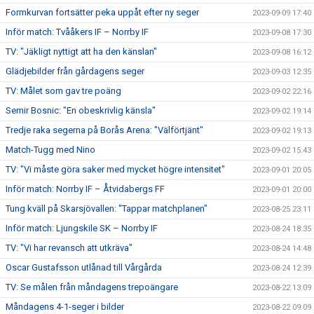
Formkurvan fortsätter peka uppåt efter ny seger
2023-09-09 17:40
Inför match: Tvååkers IF – Norrby IF
2023-09-08 17:30
TV: "Jäkligt nyttigt att ha den känslan"
2023-09-08 16:12
Glädjebilder från gårdagens seger
2023-09-03 12:35
TV: Målet som gav tre poäng
2023-09-02 22:16
Semir Bosnic: "En obeskrivlig känsla"
2023-09-02 19:14
Tredje raka segerna på Borås Arena: "Välförtjänt"
2023-09-02 19:13
Match-Tugg med Nino
2023-09-02 15:43
TV: "Vi måste göra saker med mycket högre intensitet"
2023-09-01 20:05
Inför match: Norrby IF – Åtvidabergs FF
2023-09-01 20:00
Tung kväll på Skarsjövallen: "Tappar matchplanen"
2023-08-25 23:11
Inför match: Ljungskile SK – Norrby IF
2023-08-24 18:35
TV: "Vi har revansch att utkräva"
2023-08-24 14:48
Oscar Gustafsson utlånad till Vårgårda
2023-08-24 12:39
TV: Se målen från måndagens trepoängare
2023-08-22 13:09
Måndagens 4-1-seger i bilder
2023-08-22 09:09