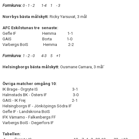
Formkurva:
0 - 1 - 2 1-4 1 - 3
Norrbys bästa målskytt:
Ricky Yarsuvat, 3 mål
AFC Eskilstunas tre senaste:
Gefle IF Hemma 1-1
GAIS Borta 1-0
Varbergs BoIS Hemma 2-2
Formkurva
: 1 - 2 - 0 4-3 5 +1
Helsingborgs bästa målskytt:
Ousmane Camara, 3 mål´
Övriga matcher omgång 10:
IK Brage - Örgryte IS 3-1
Halmstads BK - Östers IF 3-0
GAIS - IK Frej 2-1
Helsingborgs IF - Jönköpings Södra IF
Gefle IF - Landskrona BoIS
IFK Värnamo - Falkenbergs FF
Varbergs BoIS - Degerfors IF
Tabellen: