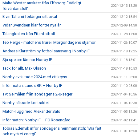
Malte Wester ansluter från Elfsborg: "Väldigt
2024-12-13 13:20
förväntansfull"
Elvin Tahami förlänger sitt avtal
2024-12-12 18:54
Vidar Svendsen klar för tre nya år
2024-12-09 14:30
Talangkollen från Ettanfotboll
2024-11-28 17:00
Teo Helge - matchens lirare i Morgondagens stjärnor
2024-11-26 10:07
Andreas Klarström ny fotbollsansvarig i Norrby IF
2024-11-19 12:25
Sju spelare lämnar Norrby IF
2024-11-18 13:01
Tack för allt, Max Olsson
2024-11-18 10:53
Norrby avslutade 2024 med ett kryss
2024-11-11 08:00
Inför match: Lunds BK – Norrby IF
2024-11-10 08:00
TV: Se målen från söndagens 2-0-seger
2024-11-04 10:36
Norrby säkrade kontraktet
2024-11-04 10:30
Match-Tugg med Alexander Salo
2024-11-03 13:26
Inför match: Norrby IF – FC Rosengård
2024-11-02 11:41
Tobias Edenvik inför söndagens hemmamatch: "Bra fart
2024-11-01 18:50
och mycket energi"