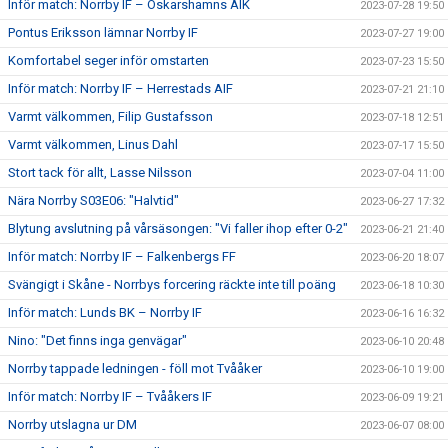
Inför match: Norrby IF – Oskarshamns AIK
2023-07-28 19:50
Pontus Eriksson lämnar Norrby IF
2023-07-27 19:00
Komfortabel seger inför omstarten
2023-07-23 15:50
Inför match: Norrby IF – Herrestads AIF
2023-07-21 21:10
Varmt välkommen, Filip Gustafsson
2023-07-18 12:51
Varmt välkommen, Linus Dahl
2023-07-17 15:50
Stort tack för allt, Lasse Nilsson
2023-07-04 11:00
Nära Norrby S03E06: "Halvtid"
2023-06-27 17:32
Blytung avslutning på vårsäsongen: "Vi faller ihop efter 0-2"
2023-06-21 21:40
Inför match: Norrby IF – Falkenbergs FF
2023-06-20 18:07
Svängigt i Skåne - Norrbys forcering räckte inte till poäng
2023-06-18 10:30
Inför match: Lunds BK – Norrby IF
2023-06-16 16:32
Nino: "Det finns inga genvägar"
2023-06-10 20:48
Norrby tappade ledningen - föll mot Tvååker
2023-06-10 19:00
Inför match: Norrby IF – Tvååkers IF
2023-06-09 19:21
Norrby utslagna ur DM
2023-06-07 08:00