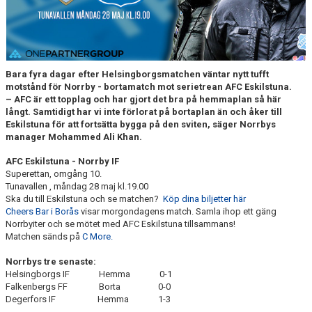
DOKUMENT
BILDARKIV
BILDER 2025
Bara fyra dagar efter Helsingborgsmatchen väntar nytt tufft
motstånd för Norrby - bortamatch mot serietrean AFC Eskilstuna.
TABELL ETTAN SÖDRA 2025
– AFC är ett topplag och har gjort det bra på hemmaplan så här
långt. Samtidigt har vi inte förlorat på bortaplan än och åker till
Eskilstuna för att fortsätta bygga på den sviten, säger Norrbys
manager Mohammed Ali Khan.
AFC Eskilstuna - Norrby IF
Superettan, omgång 10.
Tunavallen , måndag 28 maj kl.19.00
Ska du till Eskilstuna och se matchen?
Köp dina biljetter här
Cheers Bar i Borås
visar morgondagens match. Samla ihop ett gäng
Norrbyiter och se mötet med AFC Eskilstuna tillsammans!
Matchen sänds på
C More.
Norrbys tre senaste:
Helsingborgs IF Hemma 0-1
Falkenbergs FF Borta 0-0
Degerfors IF Hemma 1-3