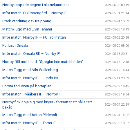
Norrby tappade segern i slutsekunderna
2024-06-03 09:19
Inför match: FC Rosengård – Norrby IF
2024-05-31 21:14
Stark vändning gav tre poäng
2024-05-24 10:52
Match-Tugg med Elvin Tahami
2024-05-23 18:13
Inför match: Norrby IF — FC Trollhättan
2024-05-22 20:28
Förlust i Onsala
2024-05-20 08:00
Inför match: Onsala BK – Norrby IF
2024-05-18 20:51
Norrby föll mot Lund: "Speglar inte matchbilden"
2024-05-13 12:48
Match-Tugg med Nils Wallenberg
2024-05-12 14:44
Inför match: Norrby IF – Lunds BK
2024-05-11 20:59
Första förlusten på bortaplan
2024-05-09 19:45
Inför match: Tvååkers IF – Norrby IF
2024-05-08 19:54
Norrby fick nöja sig med kryss - fortsätter att hålla tätt
2024-05-04 22:59
bakåt
Match-Tugg med Anton Pärleholt
2024-05-04 14:52
Inför match: Norrby IF – Torns IF
2024-05-03 18:57