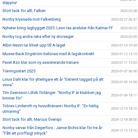
släppta!
Stort tack för allt, Falken
2025-02-28
Norrby kryssade mot Falkenberg
2025-02-27 06:37
Nyheter kring lagbygget 2025: Leon Isa ansluter från Kalmar FF
2025-02-22
Norrby tog andra raka efter ny storseger
2025-02-09
Albin Neziri tar klivet upp till A-laget
2025-01-14 10:34
Musse Bäck Engström belönas med A-lagskontrakt
2025-01-12 15:13
Pavel Aso klar som ny assisterande tränare
2025-01-11 13:03
Träningsstart 2025
2025-01-07 06:00
Linus Dahl klar för ytterligare ett år "Extremt taggad på att
2025-01-05 10:58
vinna"
Tim Svensson Lillvik förlänger: "Norrby IF är klubben jag
2025-01-04 18:11
brinner för"
Tobias Linderoth ny huvudtränare i Norrby IF: "En härlig
2024-12-19 18:10
utmaning"
Stort tack för allt, Marcus Översjö
2024-12-18 08:00
Norrby värvar från Degerfors - Jamie Bichis klar för tre år:
2024-12-15 13:16
"Fått ett proffsigt intryck"