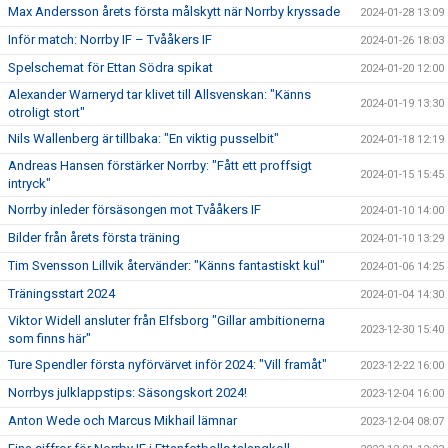
Max Andersson årets första målskytt när Norrby kryssade
2024-01-28 13:09
Inför match: Norrby IF – Tvååkers IF
2024-01-26 18:03
Spelschemat för Ettan Södra spikat
2024-01-20 12:00
Alexander Warneryd tar klivet till Allsvenskan: "Känns
2024-01-19 13:30
otroligt stort"
Nils Wallenberg är tillbaka: "En viktig pusselbit"
2024-01-18 12:19
Andreas Hansen förstärker Norrby: "Fått ett proffsigt
2024-01-15 15:45
intryck"
Norrby inleder försäsongen mot Tvååkers IF
2024-01-10 14:00
Bilder från årets första träning
2024-01-10 13:29
Tim Svensson Lillvik återvänder: "Känns fantastiskt kul"
2024-01-06 14:25
Träningsstart 2024
2024-01-04 14:30
Viktor Widell ansluter från Elfsborg "Gillar ambitionerna
2023-12-30 15:40
som finns här"
Ture Spendler första nyförvärvet inför 2024: "Vill framåt"
2023-12-22 16:00
Norrbys julklappstips: Säsongskort 2024!
2023-12-04 16:00
Anton Wede och Marcus Mikhail lämnar
2023-12-04 08:07