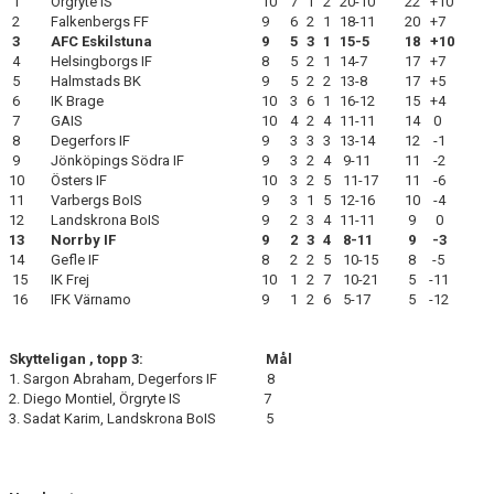
1
Örgryte IS
10
7
1
2
20-10
22 +10
2
Falkenbergs FF
9
6
2
1
18-11
20 +7
3
AFC Eskilstuna
9
5
3
1
15-5
18 +10
4
Helsingborgs IF
8
5
2
1
14-7
17 +7
5
Halmstads BK
9
5
2
2
13-8
17 +5
6
IK Brage
10
3
6
1
16-12
15 +4
7
GAIS
10
4
2
4
11-11
14 0
8
Degerfors IF
9
3
3
3
13-14
12 -1
9
Jönköpings Södra IF
9
3
2
4
9-11
11 -2
10
Östers IF
10
3
2
5
11-17
11 -6
11
Varbergs BoIS
9
3
1
5
12-16
10 -4
12
Landskrona BoIS
9
2
3
4
11-11
9 0
13
Norrby IF
9
2
3
4
8-11
9 -3
14
Gefle IF
8
2
2
5
10-15
8 -5
15
IK Frej
10
1
2
7
10-21
5 -11
16
IFK Värnamo
9
1
2
6
5-17
5 -12
Skytteligan , topp 3: Mål
1. Sargon Abraham, Degerfors IF 8
2. Diego Montiel, Örgryte IS 7
3. Sadat Karim, Landskrona BoIS 5