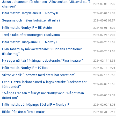
Julius Johansson får chansen i Allsvenskan: "Jättekul att få
2024-03-05 13:30
chansen"
Inför match: Bergdalens IK – Norrby IF
2024-03-04 19:09
Segrarna och målen fortsätter att rulla in
2024-03-03 09:57
Inför match: Norrby IF – BK Astrio
2024-03-01 18:09
Tredje raka efter storseger i Huskvarna
2024-02-24 17:01
Inför match: Husqvarna FF – Norrby IF
2024-02-23 18:51
Elvin Tahami ny målvakstränare: "Klubbens ambitioner
2024-02-20 11:53
tilltalar mig"
Ny seger när två 14-åringar debuterade: "Fina insatser"
2024-02-17 16:34
Inför match: Norrby IF – IK Tord
2024-02-16 18:24
Viktor Widell: "Fortsätta med det vi har pratat om"
2024-02-16 15:58
Lendi Haziraj belönas med A-lagskontrakt: "Tacksam för
2024-02-09 16:56
förtroendet""
15-årige Fransén målskytt när Norrby vann: "Något man
2024-02-03 17:39
drömt om"
Inför match: Jönköpings Södra IF – Norrby IF
2024-02-02 18:03
Bilder från årets första match
2024-01-31 10:43