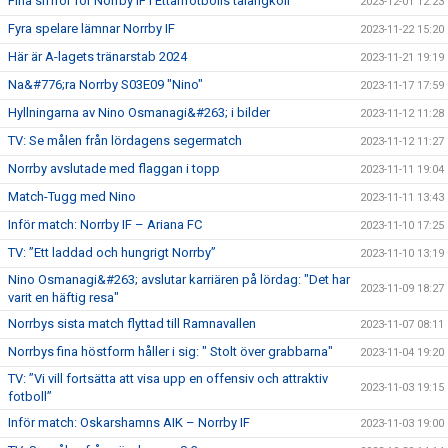
Fina siffror för Norrby IF i Ettanfotbolls talangkoll
2023-12-01 12:23
Fyra spelare lämnar Norrby IF
2023-11-22 15:20
Här är A-lagets tränarstab 2024
2023-11-21 19:19
Na&#776;ra Norrby S03E09 "Nino"
2023-11-17 17:59
Hyllningarna av Nino Osmanagi&#263; i bilder
2023-11-12 11:28
TV: Se målen från lördagens segermatch
2023-11-12 11:27
Norrby avslutade med flaggan i topp
2023-11-11 19:04
Match-Tugg med Nino
2023-11-11 13:43
Inför match: Norrby IF – Ariana FC
2023-11-10 17:25
TV: ”Ett laddad och hungrigt Norrby”
2023-11-10 13:19
Nino Osmanagi&#263; avslutar karriären på lördag: "Det har
2023-11-09 18:27
varit en häftig resa"
Norrbys sista match flyttad till Ramnavallen
2023-11-07 08:11
Norrbys fina höstform håller i sig: " Stolt över grabbarna"
2023-11-04 19:20
TV: ”Vi vill fortsätta att visa upp en offensiv och attraktiv
2023-11-03 19:15
fotboll”
Inför match: Oskarshamns AIK – Norrby IF
2023-11-03 19:00