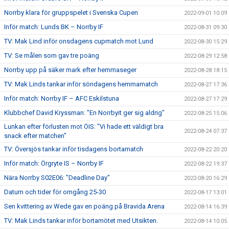
Norrby klara för gruppspelet i Svenska Cupen
2022-09-01 10:09
Inför match: Lunds BK – Norrby IF
2022-08-31 09:30
TV: Mak Lind inför onsdagens cupmatch mot Lund
2022-08-30 15:29
TV: Se målen som gav tre poäng
2022-08-29 12:58
Norrby upp på säker mark efter hemmaseger
2022-08-28 18:15
TV: Mak Linds tankar inför söndagens hemmamatch
2022-08-27 17:36
Inför match: Norrby IF – AFC Eskilstuna
2022-08-27 17:29
Klubbchef David Kryssman: "En Norrbyit ger sig aldrig"
2022-08-25 15:06
Lunkan efter förlusten mot ÖIS: "Vi hade ett väldigt bra
2022-08-24 07:37
snack efter matchen"
TV: Översjös tankar inför tisdagens bortamatch
2022-08-22 20:20
Inför match: Örgryte IS – Norrby IF
2022-08-22 19:37
Nära Norrby S02E06: "Deadline Day"
2022-08-20 16:29
Datum och tider för omgång 25-30
2022-08-17 13:01
Sen kvittering av Wede gav en poäng på Bravida Arena
2022-08-14 16:39
TV: Mak Linds tankar inför bortamötet med Utsikten.
2022-08-14 10:05