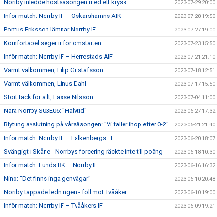
Norrby inledde höstsäsongen med ett kryss
2023-07-29 20:00
Inför match: Norrby IF – Oskarshamns AIK
2023-07-28 19:50
Pontus Eriksson lämnar Norrby IF
2023-07-27 19:00
Komfortabel seger inför omstarten
2023-07-23 15:50
Inför match: Norrby IF – Herrestads AIF
2023-07-21 21:10
Varmt välkommen, Filip Gustafsson
2023-07-18 12:51
Varmt välkommen, Linus Dahl
2023-07-17 15:50
Stort tack för allt, Lasse Nilsson
2023-07-04 11:00
Nära Norrby S03E06: "Halvtid"
2023-06-27 17:32
Blytung avslutning på vårsäsongen: "Vi faller ihop efter 0-2"
2023-06-21 21:40
Inför match: Norrby IF – Falkenbergs FF
2023-06-20 18:07
Svängigt i Skåne - Norrbys forcering räckte inte till poäng
2023-06-18 10:30
Inför match: Lunds BK – Norrby IF
2023-06-16 16:32
Nino: "Det finns inga genvägar"
2023-06-10 20:48
Norrby tappade ledningen - föll mot Tvååker
2023-06-10 19:00
Inför match: Norrby IF – Tvååkers IF
2023-06-09 19:21