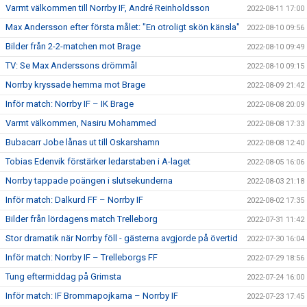
Varmt välkommen till Norrby IF, André Reinholdsson
2022-08-11 17:00
Max Andersson efter första målet: "En otroligt skön känsla"
2022-08-10 09:56
Bilder från 2-2-matchen mot Brage
2022-08-10 09:49
TV: Se Max Anderssons drömmål
2022-08-10 09:15
Norrby kryssade hemma mot Brage
2022-08-09 21:42
Inför match: Norrby IF – IK Brage
2022-08-08 20:09
Varmt välkommen, Nasiru Mohammed
2022-08-08 17:33
Bubacarr Jobe lånas ut till Oskarshamn
2022-08-08 12:40
Tobias Edenvik förstärker ledarstaben i A-laget
2022-08-05 16:06
Norrby tappade poängen i slutsekunderna
2022-08-03 21:18
Inför match: Dalkurd FF – Norrby IF
2022-08-02 17:35
Bilder från lördagens match Trelleborg
2022-07-31 11:42
Stor dramatik när Norrby föll - gästerna avgjorde på övertid
2022-07-30 16:04
Inför match: Norrby IF – Trelleborgs FF
2022-07-29 18:56
Tung eftermiddag på Grimsta
2022-07-24 16:00
Inför match: IF Brommapojkarna – Norrby IF
2022-07-23 17:45