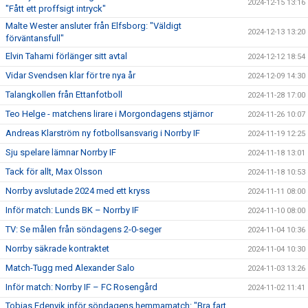
2024-12-15 13:16
"Fått ett proffsigt intryck"
Malte Wester ansluter från Elfsborg: "Väldigt
2024-12-13 13:20
förväntansfull"
Elvin Tahami förlänger sitt avtal
2024-12-12 18:54
Vidar Svendsen klar för tre nya år
2024-12-09 14:30
Talangkollen från Ettanfotboll
2024-11-28 17:00
Teo Helge - matchens lirare i Morgondagens stjärnor
2024-11-26 10:07
Andreas Klarström ny fotbollsansvarig i Norrby IF
2024-11-19 12:25
Sju spelare lämnar Norrby IF
2024-11-18 13:01
Tack för allt, Max Olsson
2024-11-18 10:53
Norrby avslutade 2024 med ett kryss
2024-11-11 08:00
Inför match: Lunds BK – Norrby IF
2024-11-10 08:00
TV: Se målen från söndagens 2-0-seger
2024-11-04 10:36
Norrby säkrade kontraktet
2024-11-04 10:30
Match-Tugg med Alexander Salo
2024-11-03 13:26
Inför match: Norrby IF – FC Rosengård
2024-11-02 11:41
Tobias Edenvik inför söndagens hemmamatch: "Bra fart