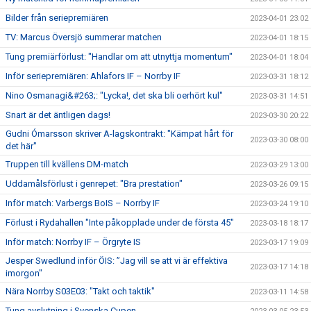
Bilder från seriepremiären
2023-04-01 23:02
TV: Marcus Översjö summerar matchen
2023-04-01 18:15
Tung premiärförlust: "Handlar om att utnyttja momentum"
2023-04-01 18:04
Inför seriepremiären: Ahlafors IF – Norrby IF
2023-03-31 18:12
Nino Osmanagi&#263;: "Lycka!, det ska bli oerhört kul"
2023-03-31 14:51
Snart är det äntligen dags!
2023-03-30 20:22
Gudni Ómarsson skriver A-lagskontrakt: "Kämpat hårt för
2023-03-30 08:00
det här"
Truppen till kvällens DM-match
2023-03-29 13:00
Uddamålsförlust i genrepet: "Bra prestation"
2023-03-26 09:15
Inför match: Varbergs BoIS – Norrby IF
2023-03-24 19:10
Förlust i Rydahallen "Inte påkopplade under de första 45"
2023-03-18 18:17
Inför match: Norrby IF – Örgryte IS
2023-03-17 19:09
Jesper Swedlund inför ÖIS: ”Jag vill se att vi är effektiva
2023-03-17 14:18
imorgon"
Nära Norrby S03E03: "Takt och taktik"
2023-03-11 14:58
Tung avslutning i Svenska Cupen.