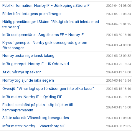
Publikinformation: Norrby IF – Jönköpings Södra IF
2024-04-04 08:00
Bilder från lördagens premiärseger
2024-04-01 06:34
Härlig premiärseger i Skåne: "Riktigt skönt att inleda med
2024-04-01 01:15
tre poäng"
Inför seriepremiären: Ängelholms FF – Norrby IF
2024-03-30 18:40
Kryss i genrepet - Norrby gick obesegrade genom
2024-03-24 08:00
försäsongen
Norrby testar nigeriansk talang
2024-03-23 09:32
Inför genrepet: Norrby IF – IK Oddevold
2024-03-22 18:34
Är du vår nya speaker?
2024-03-19 14:00
Norrby tog sjunde raka segern
2024-03-16 16:54
Översjö: "Vi har lagt upp försäsongen i lite olika faser"
2024-03-15 18:46
Inför match: Norrby IF – Qviding FIF
2024-03-15 18:19
Fotboll ses bäst på plats - köp biljetter till
2024-03-13 16:00
hemmapremiären!
Sjätte raka när Vänersborg besegrades
2024-03-11 08:00
Inför match: Norrby – Vänersborgs IF
2024-03-08 20:05