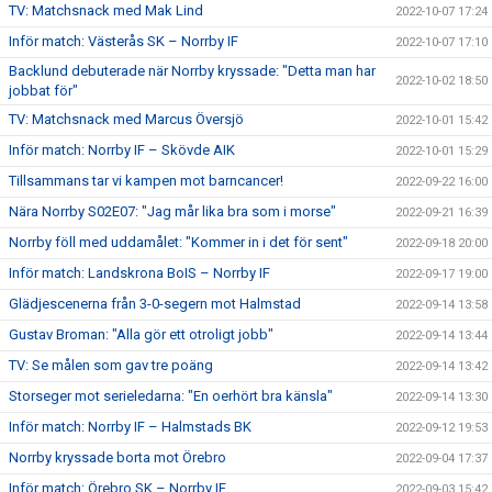
TV: Matchsnack med Mak Lind
2022-10-07 17:24
Inför match: Västerås SK – Norrby IF
2022-10-07 17:10
Backlund debuterade när Norrby kryssade: "Detta man har
2022-10-02 18:50
jobbat för"
TV: Matchsnack med Marcus Översjö
2022-10-01 15:42
Inför match: Norrby IF – Skövde AIK
2022-10-01 15:29
Tillsammans tar vi kampen mot barncancer!
2022-09-22 16:00
Nära Norrby S02E07: "Jag mår lika bra som i morse"
2022-09-21 16:39
Norrby föll med uddamålet: "Kommer in i det för sent"
2022-09-18 20:00
Inför match: Landskrona BoIS – Norrby IF
2022-09-17 19:00
Glädjescenerna från 3-0-segern mot Halmstad
2022-09-14 13:58
Gustav Broman: "Alla gör ett otroligt jobb"
2022-09-14 13:44
TV: Se målen som gav tre poäng
2022-09-14 13:42
Storseger mot serieledarna: "En oerhört bra känsla"
2022-09-14 13:30
Inför match: Norrby IF – Halmstads BK
2022-09-12 19:53
Norrby kryssade borta mot Örebro
2022-09-04 17:37
Inför match: Örebro SK – Norrby IF
2022-09-03 15:42