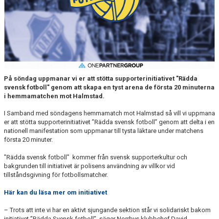
DOKUMENT
BILDARKIV
BILDER 2025
TABELL ETTAN SÖDRA 2025
På söndag uppmanar vi er att stötta supporterinitiativet "Rädda
svensk fotboll" genom att skapa en tyst arena de första 20 minuterna
i hemmamatchen mot Halmstad.
I Samband med söndagens hemmamatch mot Halmstad så vill vi uppmana
er att stötta supporterinitiativet ”Rädda svensk fotboll” genom att delta i en
nationell manifestation som uppmanar till tysta läktare under matchens
första 20 minuter.
"Rädda svensk fotboll" kommer från svensk supporterkultur och
bakgrunden till initiativet är polisens användning av villkor vid
tillståndsgivning för fotbollsmatcher.
Här kan du läsa mer om initiativet
– Trots att inte vi har en aktivt sjungande sektion står vi solidariskt bakom
initiativet ”Rädda Svensk fotboll”, säger Norrbys klubbchef David