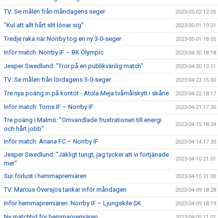
TV: Se målen från måndagens seger
2023-05-02 12:05
"Kul att allt hårt slit lönar sig"
2023-05-01 19:31
Tredje raka när Norrby tog en ny 3-0-seger
2023-05-01 18:05
Inför match: Norrby IF – BK Olympic
2023-04-30 18:18
Jesper Swedlund: "Tror på en publikvänlig match"
2023-04-30 13:51
TV: Se målen från lördagens 3-0-seger
2023-04-23 15:00
Tre nya poäng in på kontot - Atola Meja tvåmålskytt i skåne
2023-04-22 18:17
Inför match: Torns IF – Norrby IF
2023-04-21 17:30
Tre poäng i Malmö: "Omvandlade frustrationen till energi
2023-04-15 18:24
och hårt jobb"
Inför match: Ariana FC – Norrby IF
2023-04-14 17:30
Jesper Swedlund: "Jäkligt tungt, jag tycker att vi förtjänade
2023-04-10 21:01
mer"
Sur förlust i hemmapremiären
2023-04-10 21:00
TV: Marcus Översjös tankar inför måndagen
2023-04-09 18:28
Inför hemmapremiären: Norrby IF – Ljungskile SK
2023-04-09 18:19
Ny matchtid för hemmapremiären
2023-04-05 11:01