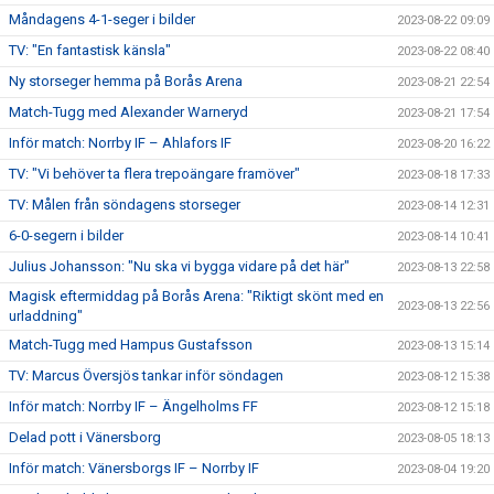
Måndagens 4-1-seger i bilder
2023-08-22 09:09
TV: "En fantastisk känsla"
2023-08-22 08:40
Ny storseger hemma på Borås Arena
2023-08-21 22:54
Match-Tugg med Alexander Warneryd
2023-08-21 17:54
Inför match: Norrby IF – Ahlafors IF
2023-08-20 16:22
TV: "Vi behöver ta flera trepoängare framöver"
2023-08-18 17:33
TV: Målen från söndagens storseger
2023-08-14 12:31
6-0-segern i bilder
2023-08-14 10:41
Julius Johansson: "Nu ska vi bygga vidare på det här"
2023-08-13 22:58
Magisk eftermiddag på Borås Arena: "Riktigt skönt med en
2023-08-13 22:56
urladdning"
Match-Tugg med Hampus Gustafsson
2023-08-13 15:14
TV: Marcus Översjös tankar inför söndagen
2023-08-12 15:38
Inför match: Norrby IF – Ängelholms FF
2023-08-12 15:18
Delad pott i Vänersborg
2023-08-05 18:13
Inför match: Vänersborgs IF – Norrby IF
2023-08-04 19:20