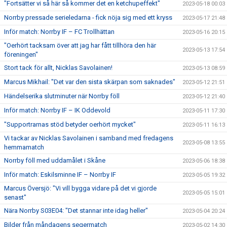
"Fortsätter vi så här så kommer det en ketchupeffekt"
2023-05-18 00:03
Norrby pressade serieledarna - fick nöja sig med ett kryss
2023-05-17 21:48
Inför match: Norrby IF – FC Trollhättan
2023-05-16 20:15
"Oerhört tacksam över att jag har fått tillhöra den här
2023-05-13 17:54
föreningen"
Stort tack för allt, Nicklas Savolainen!
2023-05-13 08:59
Marcus Mikhail: "Det var den sista skärpan som saknades"
2023-05-12 21:51
Händelserika slutminuter när Norrby föll
2023-05-12 21:40
Inför match: Norrby IF – IK Oddevold
2023-05-11 17:30
"Supportrarnas stöd betyder oerhört mycket"
2023-05-11 16:13
Vi tackar av Nicklas Savolainen i samband med fredagens
2023-05-08 13:55
hemmamatch
Norrby föll med uddamålet i Skåne
2023-05-06 18:38
Inför match: Eskilsminne IF – Norrby IF
2023-05-05 19:32
Marcus Översjö: "Vi vill bygga vidare på det vi gjorde
2023-05-05 15:01
senast"
Nära Norrby S03E04: "Det stannar inte idag heller"
2023-05-04 20:24
Bilder från måndagens segermatch
2023-05-02 14:30