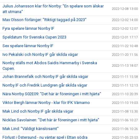
Julius Johansson klar för Norrby: "En spelare som älskar
2022-12-08 13:00
att utmana"
Max Olsson förlänger: ”Riktigt taggad på 2023”
2022-12-02 14:00
Fyra spelare lämnar Norrby IF
2022-12-02 12:07
Speldatum för Svenska Cupen 2023
2022-12-01 17:17
Sex spelare lämnar Norrby IF
2022-11-22 10:48
Ivo Pekalski och Norrby IF går skilda vägar
2022-11-20 11:56
Norrby ställs mot Abdos Saidis Hammarby i Svenska
2022-11-13 18:07
Cupen.
Johan Brannefalk och Norrby IF går skilda vägar
2022-11-11 15:58
Norrby IF och Fredrik Lundgren går skilda vägar
2022-11-11 12:13
Nära Norrby S02E09: "Det här är föreningen i mitt hjärta"
2022-11-10 20:39
Viktor Bergh lämnar Norrby - klar för IFK Värnamo
2022-11-10 19:03
Mak Lind och Norrby IF går skilda vägar
2022-11-08 15:30
Nicklas Savolainen: "Det här är föreningen i mitt hjärta"
2022-11-06 10:27
Mak Lind: "Väldigt känslosamt"
2022-11-06 10:26
Förlust i Östersund - nu väntar spel i Ettan södra
2022-11-05 23:53