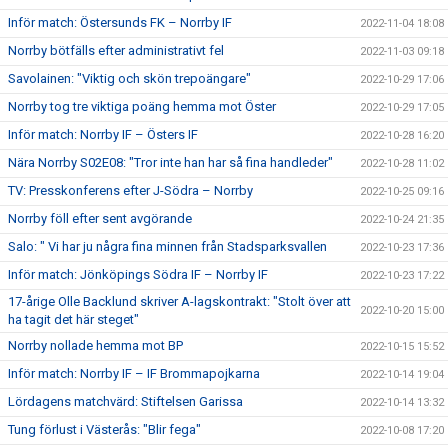
Inför match: Östersunds FK – Norrby IF
2022-11-04 18:08
Norrby bötfälls efter administrativt fel
2022-11-03 09:18
Savolainen: "Viktig och skön trepoängare"
2022-10-29 17:06
Norrby tog tre viktiga poäng hemma mot Öster
2022-10-29 17:05
Inför match: Norrby IF – Östers IF
2022-10-28 16:20
Nära Norrby S02E08: "Tror inte han har så fina handleder"
2022-10-28 11:02
TV: Presskonferens efter J-Södra – Norrby
2022-10-25 09:16
Norrby föll efter sent avgörande
2022-10-24 21:35
Salo: " Vi har ju några fina minnen från Stadsparksvallen
2022-10-23 17:36
Inför match: Jönköpings Södra IF – Norrby IF
2022-10-23 17:22
17-årige Olle Backlund skriver A-lagskontrakt: "Stolt över att
2022-10-20 15:00
ha tagit det här steget"
Norrby nollade hemma mot BP
2022-10-15 15:52
Inför match: Norrby IF – IF Brommapojkarna
2022-10-14 19:04
Lördagens matchvärd: Stiftelsen Garissa
2022-10-14 13:32
Tung förlust i Västerås: "Blir fega"
2022-10-08 17:20