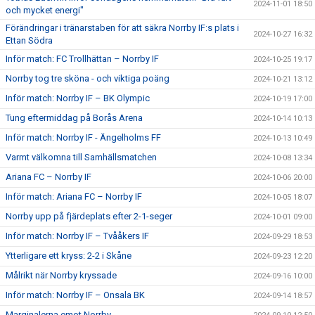
2024-11-01 18:50
och mycket energi"
Förändringar i tränarstaben för att säkra Norrby IF:s plats i
2024-10-27 16:32
Ettan Södra
Inför match: FC Trollhättan – Norrby IF
2024-10-25 19:17
Norrby tog tre sköna - och viktiga poäng
2024-10-21 13:12
Inför match: Norrby IF – BK Olympic
2024-10-19 17:00
Tung eftermiddag på Borås Arena
2024-10-14 10:13
Inför match: Norrby IF - Ängelholms FF
2024-10-13 10:49
Varmt välkomna till Samhällsmatchen
2024-10-08 13:34
Ariana FC – Norrby IF
2024-10-06 20:00
Inför match: Ariana FC – Norrby IF
2024-10-05 18:07
Norrby upp på fjärdeplats efter 2-1-seger
2024-10-01 09:00
Inför match: Norrby IF – Tvååkers IF
2024-09-29 18:53
Ytterligare ett kryss: 2-2 i Skåne
2024-09-23 12:20
Målrikt när Norrby kryssade
2024-09-16 10:00
Inför match: Norrby IF – Onsala BK
2024-09-14 18:57
Marginalerna emot Norrby