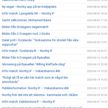
2024-08-06 18:00
Ny seger - Norrby upp på en tredjeplats
2024-08-06 08:00
Inför match: Ljungskile SK – Norrby IF
2024-08-04 18:44
Varmt välkommen, Mohamed Bawa
2024-08-03 17:36
Bilder från lördagens segermatch
2024-07-29 12:05
Bilder från 2-0-segern mot J-Södra
2024-07-24 15:59
Delat pott i Torslanda: "Tacksamma för stödet från våra
2024-06-20 12:01
supportrar"
Inför match: Torslanda IK – Norrby IF
2024-06-18 20:57
Bilder från 6-0-segern på Ryavallen
2024-06-16 10:28
Islossning på Ryavallen "Allting klaffade idag"
2024-06-15 22:30
Inför match: Norrby IF – Oskarshamns AIK
2024-06-14 19:33
"Roligt att få en sån här match som är något lite
2024-06-14 16:02
annorlunda"
Publikinformation: Norrby IF – Oskarshamns AIK
2024-06-13 12:37
Norrby fick det inte att stämma - kammade noll i Skåne
2024-06-09 05:30
Inför match: Eskilsminne IF – Norrby IF
2024-06-07 19:10