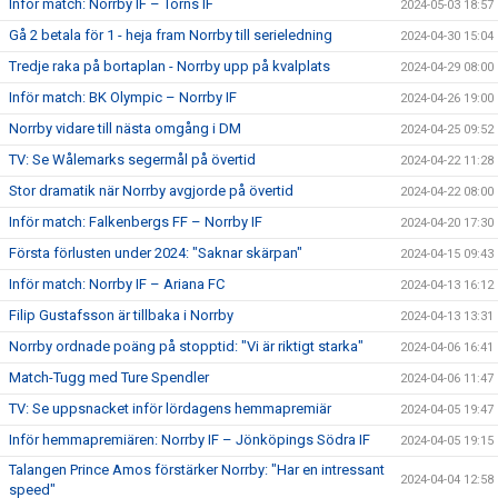
Inför match: Norrby IF – Torns IF
2024-05-03 18:57
Gå 2 betala för 1 - heja fram Norrby till serieledning
2024-04-30 15:04
Tredje raka på bortaplan - Norrby upp på kvalplats
2024-04-29 08:00
Inför match: BK Olympic – Norrby IF
2024-04-26 19:00
Norrby vidare till nästa omgång i DM
2024-04-25 09:52
TV: Se Wålemarks segermål på övertid
2024-04-22 11:28
Stor dramatik när Norrby avgjorde på övertid
2024-04-22 08:00
Inför match: Falkenbergs FF – Norrby IF
2024-04-20 17:30
Första förlusten under 2024: "Saknar skärpan"
2024-04-15 09:43
Inför match: Norrby IF – Ariana FC
2024-04-13 16:12
Filip Gustafsson är tillbaka i Norrby
2024-04-13 13:31
Norrby ordnade poäng på stopptid: "Vi är riktigt starka"
2024-04-06 16:41
Match-Tugg med Ture Spendler
2024-04-06 11:47
TV: Se uppsnacket inför lördagens hemmapremiär
2024-04-05 19:47
Inför hemmapremiären: Norrby IF – Jönköpings Södra IF
2024-04-05 19:15
Talangen Prince Amos förstärker Norrby: "Har en intressant
2024-04-04 12:58
speed"