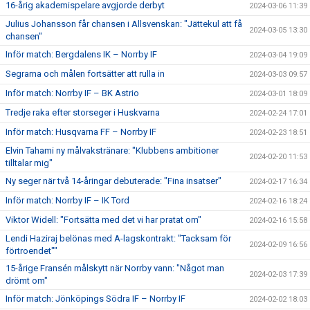
16-årig akademispelare avgjorde derbyt
2024-03-06 11:39
Julius Johansson får chansen i Allsvenskan: "Jättekul att få
2024-03-05 13:30
chansen"
Inför match: Bergdalens IK – Norrby IF
2024-03-04 19:09
Segrarna och målen fortsätter att rulla in
2024-03-03 09:57
Inför match: Norrby IF – BK Astrio
2024-03-01 18:09
Tredje raka efter storseger i Huskvarna
2024-02-24 17:01
Inför match: Husqvarna FF – Norrby IF
2024-02-23 18:51
Elvin Tahami ny målvakstränare: "Klubbens ambitioner
2024-02-20 11:53
tilltalar mig"
Ny seger när två 14-åringar debuterade: "Fina insatser"
2024-02-17 16:34
Inför match: Norrby IF – IK Tord
2024-02-16 18:24
Viktor Widell: "Fortsätta med det vi har pratat om"
2024-02-16 15:58
Lendi Haziraj belönas med A-lagskontrakt: "Tacksam för
2024-02-09 16:56
förtroendet""
15-årige Fransén målskytt när Norrby vann: "Något man
2024-02-03 17:39
drömt om"
Inför match: Jönköpings Södra IF – Norrby IF
2024-02-02 18:03