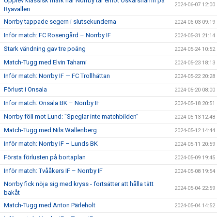
Upplev klassisk mark när Norrby tar emot Oskarshamn på
2024-06-07 12:00
Ryavallen
Norrby tappade segern i slutsekunderna
2024-06-03 09:19
Inför match: FC Rosengård – Norrby IF
2024-05-31 21:14
Stark vändning gav tre poäng
2024-05-24 10:52
Match-Tugg med Elvin Tahami
2024-05-23 18:13
Inför match: Norrby IF — FC Trollhättan
2024-05-22 20:28
Förlust i Onsala
2024-05-20 08:00
Inför match: Onsala BK – Norrby IF
2024-05-18 20:51
Norrby föll mot Lund: "Speglar inte matchbilden"
2024-05-13 12:48
Match-Tugg med Nils Wallenberg
2024-05-12 14:44
Inför match: Norrby IF – Lunds BK
2024-05-11 20:59
Första förlusten på bortaplan
2024-05-09 19:45
Inför match: Tvååkers IF – Norrby IF
2024-05-08 19:54
Norrby fick nöja sig med kryss - fortsätter att hålla tätt
2024-05-04 22:59
bakåt
Match-Tugg med Anton Pärleholt
2024-05-04 14:52