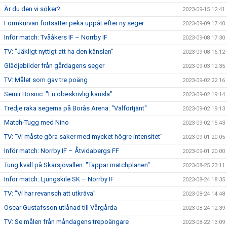
Är du den vi söker?
2023-09-15 12:41
Formkurvan fortsätter peka uppåt efter ny seger
2023-09-09 17:40
Inför match: Tvååkers IF – Norrby IF
2023-09-08 17:30
TV: "Jäkligt nyttigt att ha den känslan"
2023-09-08 16:12
Glädjebilder från gårdagens seger
2023-09-03 12:35
TV: Målet som gav tre poäng
2023-09-02 22:16
Semir Bosnic: "En obeskrivlig känsla"
2023-09-02 19:14
Tredje raka segerna på Borås Arena: "Välförtjänt"
2023-09-02 19:13
Match-Tugg med Nino
2023-09-02 15:43
TV: "Vi måste göra saker med mycket högre intensitet"
2023-09-01 20:05
Inför match: Norrby IF – Åtvidabergs FF
2023-09-01 20:00
Tung kväll på Skarsjövallen: "Tappar matchplanen"
2023-08-25 23:11
Inför match: Ljungskile SK – Norrby IF
2023-08-24 18:35
TV: "Vi har revansch att utkräva"
2023-08-24 14:48
Oscar Gustafsson utlånad till Vårgårda
2023-08-24 12:39
TV: Se målen från måndagens trepoängare
2023-08-22 13:09