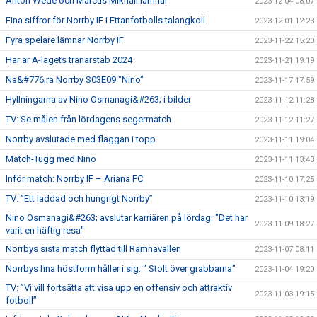
Anton Wede och Marcus Mikhail lämnar
2023-12-04 08:07
Fina siffror för Norrby IF i Ettanfotbolls talangkoll
2023-12-01 12:23
Fyra spelare lämnar Norrby IF
2023-11-22 15:20
Här är A-lagets tränarstab 2024
2023-11-21 19:19
Na&#776;ra Norrby S03E09 "Nino"
2023-11-17 17:59
Hyllningarna av Nino Osmanagi&#263; i bilder
2023-11-12 11:28
TV: Se målen från lördagens segermatch
2023-11-12 11:27
Norrby avslutade med flaggan i topp
2023-11-11 19:04
Match-Tugg med Nino
2023-11-11 13:43
Inför match: Norrby IF – Ariana FC
2023-11-10 17:25
TV: ”Ett laddad och hungrigt Norrby”
2023-11-10 13:19
Nino Osmanagi&#263; avslutar karriären på lördag: "Det har
2023-11-09 18:27
varit en häftig resa"
Norrbys sista match flyttad till Ramnavallen
2023-11-07 08:11
Norrbys fina höstform håller i sig: " Stolt över grabbarna"
2023-11-04 19:20
TV: ”Vi vill fortsätta att visa upp en offensiv och attraktiv
2023-11-03 19:15
fotboll”