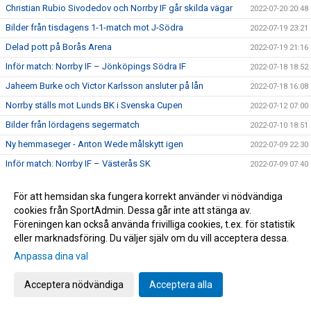
Christian Rubio Sivodedov och Norrby IF går skilda vägar
2022-07-20 20:48
Bilder från tisdagens 1-1-match mot J-Södra
2022-07-19 23:21
Delad pott på Borås Arena
2022-07-19 21:16
Inför match: Norrby IF – Jönköpings Södra IF
2022-07-18 18:52
Jaheem Burke och Victor Karlsson ansluter på lån
2022-07-18 16:08
Norrby ställs mot Lunds BK i Svenska Cupen
2022-07-12 07:00
Bilder från lördagens segermatch
2022-07-10 18:51
Ny hemmaseger - Anton Wede målskytt igen
2022-07-09 22:30
Inför match: Norrby IF – Västerås SK
2022-07-09 07:40
Stolpe ut i Skåne - Norrby utan poäng trots massiv press på
2022-07-05 13:10
slutet
För att hemsidan ska fungera korrekt använder vi nödvändiga
cookies från SportAdmin. Dessa går inte att stänga av.
Inför match: Trelleborgs FF – Norrby IF
2022-07-03 19:42
Föreningen kan också använda frivilliga cookies, t.ex. för statistik
Bilder från tisdagens 2-0-seger
2022-06-29 14:29
eller marknadsföring. Du väljer själv om du vill acceptera dessa.
TV: Upplev glädjen efter slutsignalen
2022-06-29 14:25
Anpassa dina val
Max Olsson: "Känns overkligt bra"
2022-06-29 13:59
Acceptera nödvändiga
Acceptera alla
TV: Se målen som gav tre poäng
2022-06-29 13:43
Skön seger i omstarten: "Skönt att starta på bästa sätt"
2022-06-29 13:40