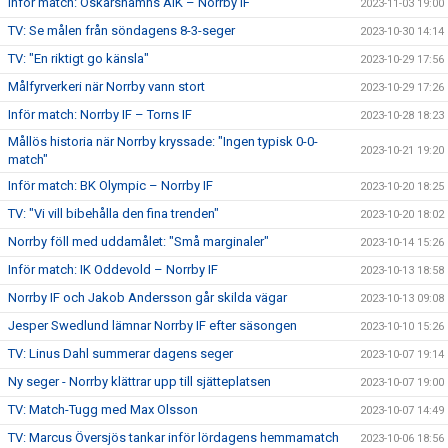
Inför match: Oskarshamns AIK – Norrby IF
2023-11-03 19:00
TV: Se målen från söndagens 8-3-seger
2023-10-30 14:14
TV: "En riktigt go känsla"
2023-10-29 17:56
Målfyrverkeri när Norrby vann stort
2023-10-29 17:26
Inför match: Norrby IF – Torns IF
2023-10-28 18:23
Mållös historia när Norrby kryssade: "Ingen typisk 0-0-
2023-10-21 19:20
match"
Inför match: BK Olympic – Norrby IF
2023-10-20 18:25
TV: "Vi vill bibehålla den fina trenden"
2023-10-20 18:02
Norrby föll med uddamålet: "Små marginaler"
2023-10-14 15:26
Inför match: IK Oddevold – Norrby IF
2023-10-13 18:58
Norrby IF och Jakob Andersson går skilda vägar
2023-10-13 09:08
Jesper Swedlund lämnar Norrby IF efter säsongen
2023-10-10 15:26
TV: Linus Dahl summerar dagens seger
2023-10-07 19:14
Ny seger - Norrby klättrar upp till sjätteplatsen
2023-10-07 19:00
TV: Match-Tugg med Max Olsson
2023-10-07 14:49
TV: Marcus Översjös tankar inför lördagens hemmamatch
2023-10-06 18:56