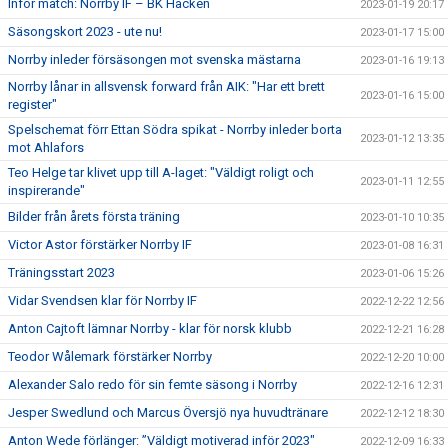
Inför match: Norrby IF – BK Häcken
2023-01-19 20:17
Säsongskort 2023 - ute nu!
2023-01-17 15:00
Norrby inleder försäsongen mot svenska mästarna
2023-01-16 19:13
Norrby lånar in allsvensk forward från AIK: "Har ett brett
2023-01-16 15:00
register"
Spelschemat förr Ettan Södra spikat - Norrby inleder borta
2023-01-12 13:35
mot Ahlafors
Teo Helge tar klivet upp till A-laget: "Väldigt roligt och
2023-01-11 12:55
inspirerande"
Bilder från årets första träning
2023-01-10 10:35
Victor Astor förstärker Norrby IF
2023-01-08 16:31
Träningsstart 2023
2023-01-06 15:26
Vidar Svendsen klar för Norrby IF
2022-12-22 12:56
Anton Cajtoft lämnar Norrby - klar för norsk klubb
2022-12-21 16:28
Teodor Wålemark förstärker Norrby
2022-12-20 10:00
Alexander Salo redo för sin femte säsong i Norrby
2022-12-16 12:31
Jesper Swedlund och Marcus Översjö nya huvudtränare
2022-12-12 18:30
Anton Wede förlänger: ”Väldigt motiverad inför 2023"
2022-12-09 16:33