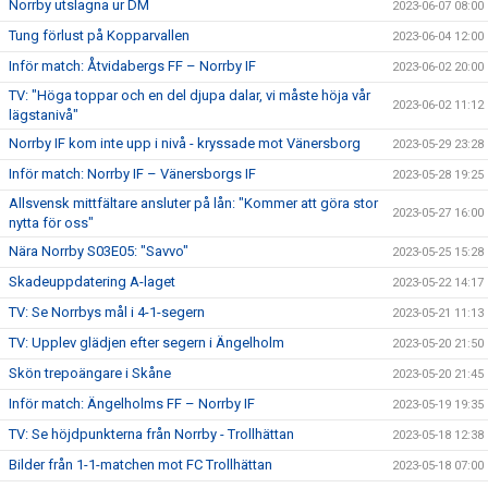
Norrby utslagna ur DM
2023-06-07 08:00
Tung förlust på Kopparvallen
2023-06-04 12:00
Inför match: Åtvidabergs FF – Norrby IF
2023-06-02 20:00
TV: "Höga toppar och en del djupa dalar, vi måste höja vår
2023-06-02 11:12
lägstanivå"
Norrby IF kom inte upp i nivå - kryssade mot Vänersborg
2023-05-29 23:28
Inför match: Norrby IF – Vänersborgs IF
2023-05-28 19:25
Allsvensk mittfältare ansluter på lån: "Kommer att göra stor
2023-05-27 16:00
nytta för oss"
Nära Norrby S03E05: "Savvo"
2023-05-25 15:28
Skadeuppdatering A-laget
2023-05-22 14:17
TV: Se Norrbys mål i 4-1-segern
2023-05-21 11:13
TV: Upplev glädjen efter segern i Ängelholm
2023-05-20 21:50
Skön trepoängare i Skåne
2023-05-20 21:45
Inför match: Ängelholms FF – Norrby IF
2023-05-19 19:35
TV: Se höjdpunkterna från Norrby - Trollhättan
2023-05-18 12:38
Bilder från 1-1-matchen mot FC Trollhättan
2023-05-18 07:00