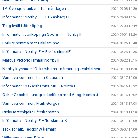
2024-09-10 12:50
TV: Översjös tankar inför måndagen
2024-09-08 14:30
Inför match: Norrby IF – Falkenbergs FF
2024-09-08 14:24
Tung kväll i Jönköping
2024-09-03 12:49
Inför match: Jönköpings Södra IF – Norrby IF
2024-09-01 19:26
Förlust hemma mot Eskilsminne
2024-08-26 10:48
Inför match: Norrby IF – Eskilsminne IF
2024-08-23 19:35
Marcus Victorio lämnar Norrby IF
2024-08-22 10:15
Norrby kryssade i Oskarshamn - närmar sig kvalplatsen
2024-08-18 11:30
Varmt välkommen, Liam Olausson
2024-08-17 10:00
Inför match: Oskarshamns AIK – Norrby IF
2024-08-16 18:22
Oskar Gaschet Lundgren belönas med A-lagskontrakt
2024-08-16 13:02
Varmt välkommen, Mark Gorgos
2024-08-13 17:08
Ricky matchhjälte i återkomsten
2024-08-13 11:10
Inför match: Norrby IF – Torslanda IK
2024-08-11 19:00
Tack för allt, Teodor Wålemark
2024-08-07 14:00
Välkommen hem, Ricky!