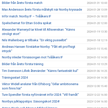
Bilder från årets första match
2024-01-31 10:43
Max Andersson årets första målskytt när Norrby kryssade
2024-01-28 13:09
Inför match: Norrby IF – Tvååkers IF
2024-01-26 18:03
Spelschemat för Ettan Södra spikat
2024-01-20 12:00
Alexander Warneryd tar klivet till Allsvenskan: "Känns
2024-01-19 13:30
otroligt stort"
Nils Wallenberg är tillbaka: "En viktig pusselbit"
2024-01-18 12:19
Andreas Hansen förstärker Norrby: "Fått ett proffsigt
2024-01-15 15:45
intryck"
Norrby inleder försäsongen mot Tvååkers IF
2024-01-10 14:00
Bilder från årets första träning
2024-01-10 13:29
Tim Svensson Lillvik återvänder: "Känns fantastiskt kul"
2024-01-06 14:25
Träningsstart 2024
2024-01-04 14:30
Viktor Widell ansluter från Elfsborg "Gillar ambitionerna
2023-12-30 15:40
som finns här"
Ture Spendler första nyförvärvet inför 2024: "Vill framåt"
2023-12-22 16:00
Norrbys julklappstips: Säsongskort 2024!
2023-12-04 16:00