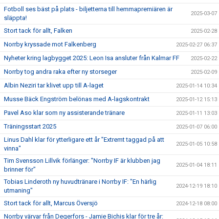
Fotboll ses bäst på plats - biljetterna till hemmapremiären är
2025-03-07
släppta!
Stort tack för allt, Falken
2025-02-28
Norrby kryssade mot Falkenberg
2025-02-27 06:37
Nyheter kring lagbygget 2025: Leon Isa ansluter från Kalmar FF
2025-02-22
Norrby tog andra raka efter ny storseger
2025-02-09
Albin Neziri tar klivet upp till A-laget
2025-01-14 10:34
Musse Bäck Engström belönas med A-lagskontrakt
2025-01-12 15:13
Pavel Aso klar som ny assisterande tränare
2025-01-11 13:03
Träningsstart 2025
2025-01-07 06:00
Linus Dahl klar för ytterligare ett år "Extremt taggad på att
2025-01-05 10:58
vinna"
Tim Svensson Lillvik förlänger: "Norrby IF är klubben jag
2025-01-04 18:11
brinner för"
Tobias Linderoth ny huvudtränare i Norrby IF: "En härlig
2024-12-19 18:10
utmaning"
Stort tack för allt, Marcus Översjö
2024-12-18 08:00
Norrby värvar från Degerfors - Jamie Bichis klar för tre år: