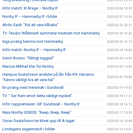
2023-03-05 23:53
Inför match: IK Brage – Norrby IF
2023-03-04 18:39
Norrby IF – Hammarby IF i bilder
2023-02-27 14:54
Abdo Saidi: "Kul att vara tillbaka"
2023-02-25 20:21
TV: Teodor Wålemark summerar insatsen mot Hammarby
2023-02-25 16:26
Inga poäng hemma mot Hammarby
2023-02-25 16:19
Inför match: Norrby IF – Hammarby IF
2023-02-24 18:00
Semir Bosnic: "Riktigt taggad"
2023-02-24 13:59
Marcus Mikhail klar för Norrby
2023-02-22 15:50
Hampus Gustafsson ansluter på lån från IFK Värnamo:
2023-02-21 18:00
"Känns väldigt bra att vara här"
En poäng med mersmak i Sundsvall
2023-02-19 19:53
TV: " Ser fram emot detta väldigt mycket"
2023-02-18 17:21
Inför cuppremiären: GIF Sundsvall – Norrby IF
2023-02-18 16:15
Nära Norrby S03E03: "Beep, Beep, Beep"
2023-02-17 13:35
Oscar Gustafsson tar klivet upp till A-laget.
2023-02-16 10:48
Lördagens segermatch i bilder
2023-02-13 10:51