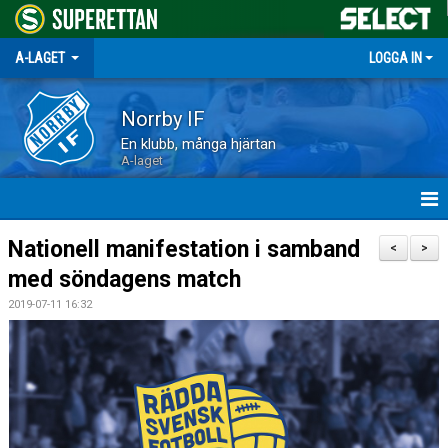
A-LAGET
LOGGA IN
Norrby IF
En klubb, många hjärtan
A-laget
HEM
Nationell manifestation i samband
<
>
med söndagens match
NYHETER
2019-07-11 16:32
MATCHER
TRUPPEN
KALENDER