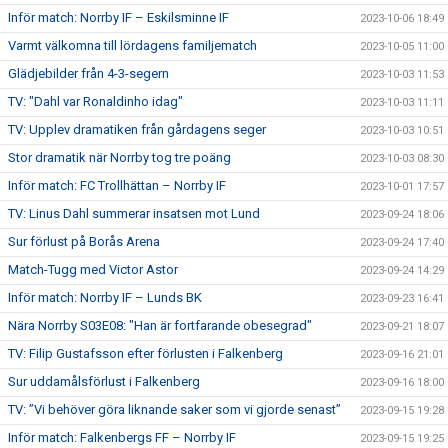
Inför match: Norrby IF – Eskilsminne IF
2023-10-06 18:49
Varmt välkomna till lördagens familjematch
2023-10-05 11:00
Glädjebilder från 4-3-segern
2023-10-03 11:53
TV: "Dahl var Ronaldinho idag"
2023-10-03 11:11
TV: Upplev dramatiken från gårdagens seger
2023-10-03 10:51
Stor dramatik när Norrby tog tre poäng
2023-10-03 08:30
Inför match: FC Trollhättan – Norrby IF
2023-10-01 17:57
TV: Linus Dahl summerar insatsen mot Lund
2023-09-24 18:06
Sur förlust på Borås Arena
2023-09-24 17:40
Match-Tugg med Victor Astor
2023-09-24 14:29
Inför match: Norrby IF – Lunds BK
2023-09-23 16:41
Nära Norrby S03E08: "Han är fortfarande obesegrad"
2023-09-21 18:07
TV: Filip Gustafsson efter förlusten i Falkenberg
2023-09-16 21:01
Sur uddamålsförlust i Falkenberg
2023-09-16 18:00
TV: ”Vi behöver göra liknande saker som vi gjorde senast”
2023-09-15 19:28
Inför match: Falkenbergs FF – Norrby IF
2023-09-15 19:25