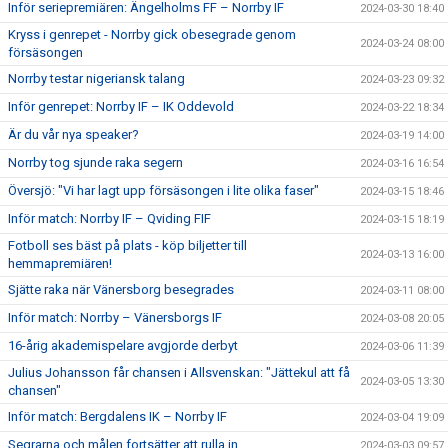
Inför seriepremiären: Ängelholms FF – Norrby IF
2024-03-30 18:40
Kryss i genrepet - Norrby gick obesegrade genom
2024-03-24 08:00
försäsongen
Norrby testar nigeriansk talang
2024-03-23 09:32
Inför genrepet: Norrby IF – IK Oddevold
2024-03-22 18:34
Är du vår nya speaker?
2024-03-19 14:00
Norrby tog sjunde raka segern
2024-03-16 16:54
Översjö: "Vi har lagt upp försäsongen i lite olika faser"
2024-03-15 18:46
Inför match: Norrby IF – Qviding FIF
2024-03-15 18:19
Fotboll ses bäst på plats - köp biljetter till
2024-03-13 16:00
hemmapremiären!
Sjätte raka när Vänersborg besegrades
2024-03-11 08:00
Inför match: Norrby – Vänersborgs IF
2024-03-08 20:05
16-årig akademispelare avgjorde derbyt
2024-03-06 11:39
Julius Johansson får chansen i Allsvenskan: "Jättekul att få
2024-03-05 13:30
chansen"
Inför match: Bergdalens IK – Norrby IF
2024-03-04 19:09
Segrarna och målen fortsätter att rulla in
2024-03-03 09:57