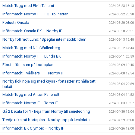
Match-Tugg med Elvin Tahami
2024-05-23 18:13
Inför match: Norrby IF — FC Trollhättan
2024-05-22 20:28
Förlust i Onsala
2024-05-20 08:00
Inför match: Onsala BK – Norrby IF
2024-05-18 20:51
Norrby föll mot Lund: "Speglar inte matchbilden"
2024-05-13 12:48
Match-Tugg med Nils Wallenberg
2024-05-12 14:44
Inför match: Norrby IF – Lunds BK
2024-05-11 20:59
Första förlusten på bortaplan
2024-05-09 19:45
Inför match: Tvååkers IF – Norrby IF
2024-05-08 19:54
Norrby fick nöja sig med kryss - fortsätter att hålla tätt
2024-05-04 22:59
bakåt
Match-Tugg med Anton Pärleholt
2024-05-04 14:52
Inför match: Norrby IF – Torns IF
2024-05-03 18:57
Gå 2 betala för 1 - heja fram Norrby till serieledning
2024-04-30 15:04
Tredje raka på bortaplan - Norrby upp på kvalplats
2024-04-29 08:00
Inför match: BK Olympic – Norrby IF
2024-04-26 19:00