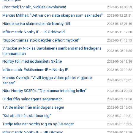
Stort tack för allt, Nicklas Savolainen!
2023-05-13 08:59
Marcus Mikhail: "Det var den sista skärpan som saknades"
2023-05-12 21:51
Händelserika slutminuter när Norrby föll
2023-05-12 21:40
Inför match: Norrby IF – IK Oddevold
2023-05-11 17:30
"Supportrarnas stöd betyder oerhört mycket"
2023-05-11 16:13
Vi tackar av Nicklas Savolainen i samband med fredagens
2023-05-08 13:55
hemmamatch
Norrby föll med uddamålet i Skåne
2023-05-06 18:38
Inför match: Eskilsminne IF – Norrby IF
2023-05-05 19:32
Marcus Översjö: "Vi vill bygga vidare på det vi gjorde
2023-05-05 15:01
senast"
Nära Norrby S03E04: "Det stannar inte idag heller"
2023-05-04 20:24
Bilder från måndagens segermatch
2023-05-02 14:30
TV: Se målen från måndagens seger
2023-05-02 12:05
"Kul att allt hårt slit lönar sig"
2023-05-01 19:31
Tredje raka när Norrby tog en ny 3-0-seger
2023-05-01 18:05
Inför match: Norrby IF – BK Olympic
2023-04-30 18:18