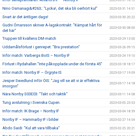
2023-03-31 18:12
Nino Osmanagi&#263;: "Lycka!, det ska bli oerhört kul"
2023-03-31 14:51
Snart är det äntligen dags!
2023-03-30 20:22
Gudni Ómarsson skriver A-lagskontrakt: "Kämpat hårt för
2023-03-30 08:00
det här"
Truppen till kvällens DM-match
2023-03-29 13:00
Uddamålsförlust i genrepet: "Bra prestation"
2023-03-26 09:15
Inför match: Varbergs BoIS – Norrby IF
2023-03-24 19:10
Förlust i Rydahallen "Inte påkopplade under de första 45"
2023-03-18 18:17
Inför match: Norrby IF – Örgryte IS
2023-03-17 19:09
Jesper Swedlund inför ÖIS: ”Jag vill se att vi är effektiva
2023-03-17 14:18
imorgon"
Nära Norrby S03E03: "Takt och taktik"
2023-03-11 14:58
Tung avslutning i Svenska Cupen.
2023-03-05 23:53
Inför match: IK Brage – Norrby IF
2023-03-04 18:39
Norrby IF – Hammarby IF i bilder
2023-02-27 14:54
Abdo Saidi: "Kul att vara tillbaka"
2023-02-25 20:21