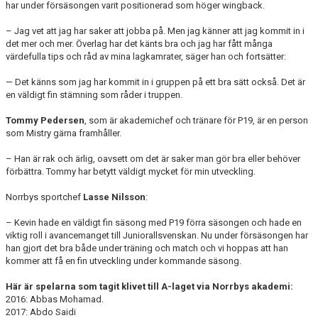
har under försäsongen varit positionerad som höger wingback.
– Jag vet att jag har saker att jobba på. Men jag känner att jag kommit in i
det mer och mer. Överlag har det känts bra och jag har fått många
värdefulla tips och råd av mina lagkamrater, säger han och fortsätter:
— Det känns som jag har kommit in i gruppen på ett bra sätt också. Det är
en väldigt fin stämning som råder i truppen.
Tommy Pedersen
, som är akademichef och tränare för P19, är en person
som Mistry gärna framhåller.
– Han är rak och ärlig, oavsett om det är saker man gör bra eller behöver
förbättra. Tommy har betytt väldigt mycket för min utveckling.
Norrbys sportchef
Lasse Nilsson
:
– Kevin hade en väldigt fin säsong med P19 förra säsongen och hade en
viktig roll i avancemanget till Juniorallsvenskan. Nu under försäsongen har
han gjort det bra både under träning och match och vi hoppas att han
kommer att få en fin utveckling under kommande säsong.
Här är spelarna som tagit klivet till A-laget via Norrbys akademi:
2016: Abbas Mohamad.
2017: Abdo Saidi