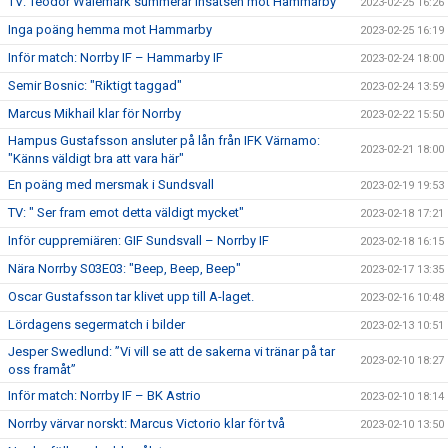
TV: Teodor Wålemark summerar insatsen mot Hammarby
2023-02-25 16:26
Inga poäng hemma mot Hammarby
2023-02-25 16:19
Inför match: Norrby IF – Hammarby IF
2023-02-24 18:00
Semir Bosnic: "Riktigt taggad"
2023-02-24 13:59
Marcus Mikhail klar för Norrby
2023-02-22 15:50
Hampus Gustafsson ansluter på lån från IFK Värnamo:
2023-02-21 18:00
"Känns väldigt bra att vara här"
En poäng med mersmak i Sundsvall
2023-02-19 19:53
TV: " Ser fram emot detta väldigt mycket"
2023-02-18 17:21
Inför cuppremiären: GIF Sundsvall – Norrby IF
2023-02-18 16:15
Nära Norrby S03E03: "Beep, Beep, Beep"
2023-02-17 13:35
Oscar Gustafsson tar klivet upp till A-laget.
2023-02-16 10:48
Lördagens segermatch i bilder
2023-02-13 10:51
Jesper Swedlund: ”Vi vill se att de sakerna vi tränar på tar
2023-02-10 18:27
oss framåt”
Inför match: Norrby IF – BK Astrio
2023-02-10 18:14
Norrby värvar norskt: Marcus Victorio klar för två
2023-02-10 13:50