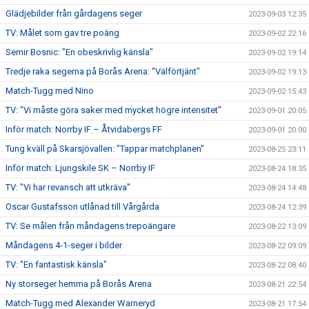
Glädjebilder från gårdagens seger
2023-09-03 12:35
TV: Målet som gav tre poäng
2023-09-02 22:16
Semir Bosnic: "En obeskrivlig känsla"
2023-09-02 19:14
Tredje raka segerna på Borås Arena: "Välförtjänt"
2023-09-02 19:13
Match-Tugg med Nino
2023-09-02 15:43
TV: "Vi måste göra saker med mycket högre intensitet"
2023-09-01 20:05
Inför match: Norrby IF – Åtvidabergs FF
2023-09-01 20:00
Tung kväll på Skarsjövallen: "Tappar matchplanen"
2023-08-25 23:11
Inför match: Ljungskile SK – Norrby IF
2023-08-24 18:35
TV: "Vi har revansch att utkräva"
2023-08-24 14:48
Oscar Gustafsson utlånad till Vårgårda
2023-08-24 12:39
TV: Se målen från måndagens trepoängare
2023-08-22 13:09
Måndagens 4-1-seger i bilder
2023-08-22 09:09
TV: "En fantastisk känsla"
2023-08-22 08:40
Ny storseger hemma på Borås Arena
2023-08-21 22:54
Match-Tugg med Alexander Warneryd
2023-08-21 17:54