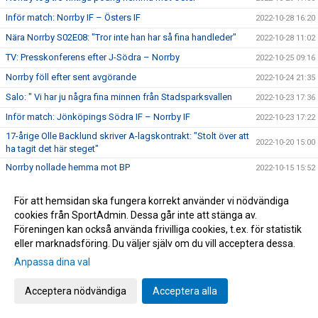
Inför match: Norrby IF – Östers IF
2022-10-28 16:20
Nära Norrby S02E08: "Tror inte han har så fina handleder"
2022-10-28 11:02
TV: Presskonferens efter J-Södra – Norrby
2022-10-25 09:16
Norrby föll efter sent avgörande
2022-10-24 21:35
Salo: " Vi har ju några fina minnen från Stadsparksvallen
2022-10-23 17:36
Inför match: Jönköpings Södra IF – Norrby IF
2022-10-23 17:22
17-årige Olle Backlund skriver A-lagskontrakt: "Stolt över att
2022-10-20 15:00
ha tagit det här steget"
Norrby nollade hemma mot BP
2022-10-15 15:52
Inför match: Norrby IF – IF Brommapojkarna
2022-10-14 19:04
För att hemsidan ska fungera korrekt använder vi nödvändiga
Lördagens matchvärd: Stiftelsen Garissa
2022-10-14 13:32
cookies från SportAdmin. Dessa går inte att stänga av.
Tung förlust i Västerås: "Blir fega"
2022-10-08 17:20
Föreningen kan också använda frivilliga cookies, t.ex. för statistik
eller marknadsföring. Du väljer själv om du vill acceptera dessa.
TV: Matchsnack med Mak Lind
2022-10-07 17:24
Anpassa dina val
Inför match: Västerås SK – Norrby IF
2022-10-07 17:10
Backlund debuterade när Norrby kryssade: "Detta man har
Acceptera nödvändiga
Acceptera alla
2022-10-02 18:50
jobbat för"
TV: Matchsnack med Marcus Översjö
2022-10-01 15:42