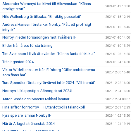
Alexander Warneryd tar klivet till Allsvenskan: "Känns
2024-01-19 13:30
otroligt stort"
Nils Wallenberg är tillbaka: "En viktig pusselbit"
2024-01-18 12:19
Andreas Hansen förstärker Norrby: "Fått ett proffsigt
2024-01-15 15:45
intryck"
Norrby inleder försäsongen mot Tvååkers IF
2024-01-10 14:00
Bilder från årets första träning
2024-01-10 13:29
Tim Svensson Lillvik återvänder: "Känns fantastiskt kul"
2024-01-06 14:25
Träningsstart 2024
2024-01-04 14:30
Viktor Widell ansluter från Elfsborg "Gillar ambitionerna
2023-12-30 15:40
som finns här"
Ture Spendler första nyförvärvet inför 2024: "Vill framåt"
2023-12-22 16:00
Norrbys julklappstips: Säsongskort 2024!
2023-12-04 16:00
Anton Wede och Marcus Mikhail lämnar
2023-12-04 08:07
Fina siffror för Norrby IF i Ettanfotbolls talangkoll
2023-12-01 12:23
Fyra spelare lämnar Norrby IF
2023-11-22 15:20
Här är A-lagets tränarstab 2024
2023-11-21 19:19