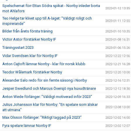
Spelschemat förr Ettan Södra spikat - Norrby inleder borta
2023-01-12 13:35
mot Ahlafors
Teo Helge tar klivet upp till A-laget: "Väldigt roligt och
2023-01-11 12:55
inspirerande"
Bilder från årets första träning
2023-01-10 10:35
Victor Astor förstärker Norrby IF
2023-01-08 16:31
Träningsstart 2023
2023-01-06 15:26
Vidar Svendsen klar för Norrby IF
2022-12-22 12:56
Anton Cajtoft lämnar Norrby - klar för norsk klubb
2022-12-21 16:28
Teodor Wålemark förstärker Norrby
2022-12-20 10:00
Alexander Salo redo för sin femte säsong i Norrby
2022-12-16 12:31
Jesper Swedlund och Marcus Översjö nya huvudtränare
2022-12-12 18:30
Anton Wede förlänger: ”Väldigt motiverad inför 2023"
2022-12-09 16:33
Julius Johansson klar för Norrby: "En spelare som älskar
2022-12-08 13:00
att utmana"
Max Olsson förlänger: ”Riktigt taggad på 2023”
2022-12-02 14:00
Fyra spelare lämnar Norrby IF
2022-12-02 12:07