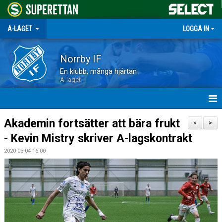
A-LAGET
LOGGA IN
Norrby IF
En klubb, många hjärtan
A-laget
HEM
Akademin fortsätter att bära frukt
<
>
- Kevin Mistry skriver A-lagskontrakt
NYHETER
2020-03-04 16:00
MATCHER
TRUPPEN
KALENDER