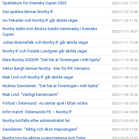
Speldatum för Svenska Cupen 2023
2022-12-01 17:17
Sex spelare lämnar Norrby IF
2022-11-22 10:48
Ivo Pekalski och Norrby IF går skilda vägar
2022-11-20 11:56
Norrby ställs mot Abdos Saidis Hammarby i Svenska
2022-11-13 18:07
Cupen.
Johan Brannefalk och Norrby IF går skilda vägar
2022-11-11 15:58
Norrby IF och Fredrik Lundgren går skilda vägar
2022-11-11 12:13
Nära Norrby S02E09: "Det här är föreningen i mitt hjärta"
2022-11-10 20:39
Viktor Bergh lämnar Norrby - klar för IFK Värnamo
2022-11-10 19:03
Mak Lind och Norrby IF går skilda vägar
2022-11-08 15:30
Nicklas Savolainen: "Det här är föreningen i mitt hjärta"
2022-11-06 10:27
Mak Lind: "Väldigt känslosamt"
2022-11-06 10:26
Förlust i Östersund - nu väntar spel i Ettan södra
2022-11-05 23:53
Inför match: Östersunds FK – Norrby IF
2022-11-04 18:08
Norrby bötfälls efter administrativt fel
2022-11-03 09:18
Savolainen: "Viktig och skön trepoängare"
2022-10-29 17:06
Norrby tog tre viktiga poäng hemma mot Öster
2022-10-29 17:05