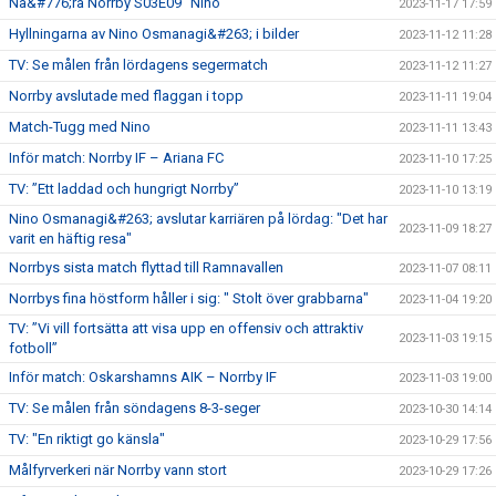
Na&#776;ra Norrby S03E09 "Nino"
2023-11-17 17:59
Hyllningarna av Nino Osmanagi&#263; i bilder
2023-11-12 11:28
TV: Se målen från lördagens segermatch
2023-11-12 11:27
Norrby avslutade med flaggan i topp
2023-11-11 19:04
Match-Tugg med Nino
2023-11-11 13:43
Inför match: Norrby IF – Ariana FC
2023-11-10 17:25
TV: ”Ett laddad och hungrigt Norrby”
2023-11-10 13:19
Nino Osmanagi&#263; avslutar karriären på lördag: "Det har
2023-11-09 18:27
varit en häftig resa"
Norrbys sista match flyttad till Ramnavallen
2023-11-07 08:11
Norrbys fina höstform håller i sig: " Stolt över grabbarna"
2023-11-04 19:20
TV: ”Vi vill fortsätta att visa upp en offensiv och attraktiv
2023-11-03 19:15
fotboll”
Inför match: Oskarshamns AIK – Norrby IF
2023-11-03 19:00
TV: Se målen från söndagens 8-3-seger
2023-10-30 14:14
TV: "En riktigt go känsla"
2023-10-29 17:56
Målfyrverkeri när Norrby vann stort
2023-10-29 17:26