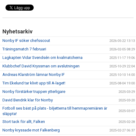
Nyhetsarkiv
Norrby IF söker chefsscout
2026-05-22 13:13
Träningsmatch 7 februari
2026-02-05 08:29
Lagkapten Vidar Svendsén om kvalmatcherna
2025-11-17 19:06
Klubbchef David Kryssman om avslutningen
2025-10-29 22:04
Andreas Klarström lämnar Norrby IF
2025-10-10 14:00
Tim Ekelund tar klivit upp till A-laget!
2025-08-04 19:00
Norrby förstärker truppen ytterligare
2025-03-29
David Bendrik klar för Norrby
2025-03-20
Fotboll ses bäst på plats - biljetterna till hemmapremiären är
2025-03-07
släppta!
Stort tack för allt, Falken
2025-02-28
Norrby kryssade mot Falkenberg
2025-02-27 06:37