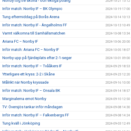
Norrby tog tre sköna - och viktiga poäng
2024-10-21 13:12
Inför match: Norrby IF – BK Olympic
2024-10-19 17:00
Tung eftermiddag på Borås Arena
2024-10-14 10:13
Inför match: Norrby IF - Ängelholms FF
2024-10-13 10:49
Varmt välkomna till Samhällsmatchen
2024-10-08 13:34
Ariana FC – Norrby IF
2024-10-06 20:00
Inför match: Ariana FC – Norrby IF
2024-10-05 18:07
Norrby upp på fjärdeplats efter 2-1-seger
2024-10-01 09:00
Inför match: Norrby IF – Tvååkers IF
2024-09-29 18:53
Ytterligare ett kryss: 2-2 i Skåne
2024-09-23 12:20
Målrikt när Norrby kryssade
2024-09-16 10:00
Inför match: Norrby IF – Onsala BK
2024-09-14 18:57
Marginalerna emot Norrby
2024-09-10 12:50
TV: Översjös tankar inför måndagen
2024-09-08 14:30
Inför match: Norrby IF – Falkenbergs FF
2024-09-08 14:24
Tung kväll i Jönköping
2024-09-03 12:49