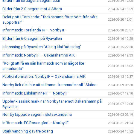
Bilder från lördagens segermatch
2024-07-29 12:05
Bilder från 2-0-segern mot J-Södra
2024-07-24 15:59
Delat pott i Torslanda: "Tacksamma för stödet från våra
2024-06-20 12:01
supportrar"
Inför match: Torslanda IK – Norrby IF
2024-06-18 20:57
Bilder från 6-0-segern på Ryavallen
2024-06-16 10:28
Islossning på Ryavallen "Allting klaffade idag"
2024-06-15 22:30
Inför match: Norrby IF – Oskarshamns AIK
2024-06-14 19:33
"Roligt att få en sån här match som är något lite
2024-06-14 16:02
annorlunda"
Publikinformation: Norrby IF – Oskarshamns AIK
2024-06-13 12:37
Norrby fick det inte att stämma - kammade noll i Skåne
2024-06-09 05:30
Inför match: Eskilsminne IF – Norrby IF
2024-06-07 19:10
Upplev klassisk mark när Norrby tar emot Oskarshamn på
2024-06-07 12:00
Ryavallen
Norrby tappade segern i slutsekunderna
2024-06-03 09:19
Inför match: FC Rosengård – Norrby IF
2024-05-31 21:14
Stark vändning gav tre poäng
2024-05-24 10:52