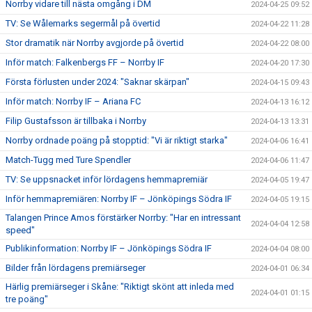
Norrby vidare till nästa omgång i DM
2024-04-25 09:52
TV: Se Wålemarks segermål på övertid
2024-04-22 11:28
Stor dramatik när Norrby avgjorde på övertid
2024-04-22 08:00
Inför match: Falkenbergs FF – Norrby IF
2024-04-20 17:30
Första förlusten under 2024: "Saknar skärpan"
2024-04-15 09:43
Inför match: Norrby IF – Ariana FC
2024-04-13 16:12
Filip Gustafsson är tillbaka i Norrby
2024-04-13 13:31
Norrby ordnade poäng på stopptid: "Vi är riktigt starka"
2024-04-06 16:41
Match-Tugg med Ture Spendler
2024-04-06 11:47
TV: Se uppsnacket inför lördagens hemmapremiär
2024-04-05 19:47
Inför hemmapremiären: Norrby IF – Jönköpings Södra IF
2024-04-05 19:15
Talangen Prince Amos förstärker Norrby: "Har en intressant
2024-04-04 12:58
speed"
Publikinformation: Norrby IF – Jönköpings Södra IF
2024-04-04 08:00
Bilder från lördagens premiärseger
2024-04-01 06:34
Härlig premiärseger i Skåne: "Riktigt skönt att inleda med
2024-04-01 01:15
tre poäng"