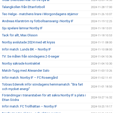
2024-12-09 14:30
Talangkollen från Ettanfotboll
2024-11-28 17:00
Teo Helge - matchens lirare i Morgondagens stjärnor
2024-11-26 10:07
Andreas Klarström ny fotbollsansvarig i Norrby IF
2024-11-19 12:25
Sju spelare lämnar Norrby IF
2024-11-18 13:01
Tack för allt, Max Olsson
2024-11-18 10:53
Norrby avslutade 2024 med ett kryss
2024-11-11 08:00
Inför match: Lunds BK – Norrby IF
2024-11-10 08:00
TV: Se målen från söndagens 2-0-seger
2024-11-04 10:36
Norrby säkrade kontraktet
2024-11-04 10:30
Match-Tugg med Alexander Salo
2024-11-03 13:26
Inför match: Norrby IF – FC Rosengård
2024-11-02 11:41
Tobias Edenvik inför söndagens hemmamatch: "Bra fart
2024-11-01 18:50
och mycket energi"
Förändringar i tränarstaben för att säkra Norrby IF:s plats i
2024-10-27 16:32
Ettan Södra
Inför match: FC Trollhättan – Norrby IF
2024-10-25 19:17