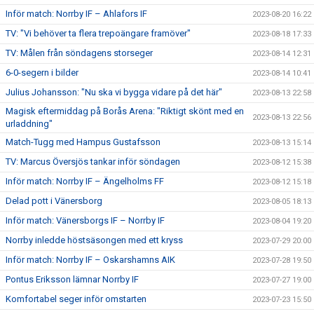
Inför match: Norrby IF – Ahlafors IF
2023-08-20 16:22
TV: "Vi behöver ta flera trepoängare framöver"
2023-08-18 17:33
TV: Målen från söndagens storseger
2023-08-14 12:31
6-0-segern i bilder
2023-08-14 10:41
Julius Johansson: "Nu ska vi bygga vidare på det här"
2023-08-13 22:58
Magisk eftermiddag på Borås Arena: "Riktigt skönt med en
2023-08-13 22:56
urladdning"
Match-Tugg med Hampus Gustafsson
2023-08-13 15:14
TV: Marcus Översjös tankar inför söndagen
2023-08-12 15:38
Inför match: Norrby IF – Ängelholms FF
2023-08-12 15:18
Delad pott i Vänersborg
2023-08-05 18:13
Inför match: Vänersborgs IF – Norrby IF
2023-08-04 19:20
Norrby inledde höstsäsongen med ett kryss
2023-07-29 20:00
Inför match: Norrby IF – Oskarshamns AIK
2023-07-28 19:50
Pontus Eriksson lämnar Norrby IF
2023-07-27 19:00
Komfortabel seger inför omstarten
2023-07-23 15:50