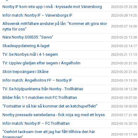
Norrby IF kom inte upp i nivå - kryssade mot Vänersborg
2023-05-29 23:28
Inför match: Norrby IF – Vänersborgs IF
2023-05-28 19:25
Allsvensk mittfältare ansluter på lån: "Kommer att göra stor
2023-05-27 16:00
nytta för oss"
Nära Norrby S03E05: "Savvo"
2023-05-25 15:28
Skadeuppdatering A-laget
2023-05-22 14:17
TV: Se Norrbys mål i 4-1-segern
2023-05-21 11:13
TV: Upplev glädjen efter segern i Ängelholm
2023-05-20 21:50
Skön trepoängare i Skåne
2023-05-20 21:45
Inför match: Ängelholms FF – Norrby IF
2023-05-19 19:35
TV: Se höjdpunkterna från Norrby - Trollhättan
2023-05-18 12:38
Bilder från 1-1-matchen mot FC Trollhättan
2023-05-18 07:00
"Fortsätter vi så här så kommer det en ketchupeffekt"
2023-05-18 00:03
Norrby pressade serieledarna - fick nöja sig med ett kryss
2023-05-17 21:48
Inför match: Norrby IF – FC Trollhättan
2023-05-16 20:15
"Oerhört tacksam över att jag har fått tillhöra den här
2023-05-13 17:54
föreningen"