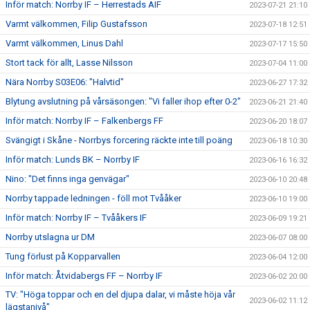
Inför match: Norrby IF – Herrestads AIF
2023-07-21 21:10
Varmt välkommen, Filip Gustafsson
2023-07-18 12:51
Varmt välkommen, Linus Dahl
2023-07-17 15:50
Stort tack för allt, Lasse Nilsson
2023-07-04 11:00
Nära Norrby S03E06: "Halvtid"
2023-06-27 17:32
Blytung avslutning på vårsäsongen: "Vi faller ihop efter 0-2"
2023-06-21 21:40
Inför match: Norrby IF – Falkenbergs FF
2023-06-20 18:07
Svängigt i Skåne - Norrbys forcering räckte inte till poäng
2023-06-18 10:30
Inför match: Lunds BK – Norrby IF
2023-06-16 16:32
Nino: "Det finns inga genvägar"
2023-06-10 20:48
Norrby tappade ledningen - föll mot Tvååker
2023-06-10 19:00
Inför match: Norrby IF – Tvååkers IF
2023-06-09 19:21
Norrby utslagna ur DM
2023-06-07 08:00
Tung förlust på Kopparvallen
2023-06-04 12:00
Inför match: Åtvidabergs FF – Norrby IF
2023-06-02 20:00
TV: "Höga toppar och en del djupa dalar, vi måste höja vår
2023-06-02 11:12
lägstanivå"