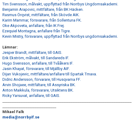
Tim Svensson, målvakt, uppflyttad från Norrbys Ungdomsakademi.
Benjamin Arapovic, mittfältare, från BK Häcken.
Rasmus Örqvist, mittfältare, från Skövde AIK.
Karim Mammar, försvarare, från Sollentuna FK.
Oke Akpoveta, anfallare, från IK Frej.
Ezequiel Montagna, anfallare från Tigre.
Kevin Mistry, försvarare, uppflyttad från Norrbys ungdomsakademi.
Lämnar:
Jesper Brandt, mittfältare, till GAIS.
Erik Ekström, målvakt, till Sandareds IF.
Hugo Svensson, anfallare, till Tvååkers IF.
Jasin Khayat, försvarare, till Mjällby AIF.
Dijan Vukojevic, mittfältare/anfallare till Spartak Trnava.
Didric Andersson, förvarare, till Husqvarna FF.
Arvin Shojaee, mittfältare, till Assyriska BK.
Anton Maikkula, försvarare, Utsiktens BK.
Ricky Yarsuvat, anfallare, till GAIS.
________________________________________________________________________
______________________________
Mikael Falk
media@norrbyif.se