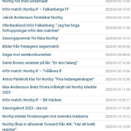
Norrby föll med uddamålet
2023-02-05 12:00
Inför match: Norrby IF – Falkenbergs FF
2023-02-03 19:25
Jakob Andersson förstärker Norrby
2023-02-03 16:00
Olle Backlund inför Falkenberg: "Jag har höga
2023-02-03 11:26
förhoppningar inför den matchen"
Säsongspremiär för Nära Norrby!
2023-02-02 16:14
Bilder från fredagens segermatch
2023-01-30 09:00
Seger mot seriekonkurrenten
2023-01-28 08:00
Semir Bosnic ansluter på lån: "En stor talang"
2023-01-27 16:30
Inför match: Norrby IF – Tvååkers IF
2023-01-26 19:36
Anton Pärleholt klar för Norrby: "Fina ledaregenskaper"
2023-01-23 15:30
Max Andersson årets första målskytt när Norrby inledde
2023-01-21 11:50
2023
Inför match: Norrby IF – BK Häcken
2023-01-19 20:17
Säsongskort 2023 - ute nu!
2023-01-17 15:00
Norrby inleder försäsongen mot svenska mästarna
2023-01-16 19:13
Norrby lånar in allsvensk forward från AIK: "Har ett brett
2023-01-16 15:00
register"