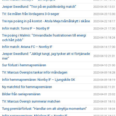
Jesper Swedlund: "Tror på en publikvänlig match"
2023-04-30 13:51
TV: Se målen från lördagens 3-0-seger
2023-04-23 15:00
Tre nya poäng in på kontot - Atola Meja tvåmålskytt i skåne
2023-04-22 18:17
Inför match: Torns IF – Norrby IF
2023-04-21 17:30
Tre poäng i Malmö: "Omvandlade frustrationen till energi
2023-04-15 18:24
och hårt jobb"
Inför match: Ariana FC – Norrby IF
2023-04-14 17:30
Jesper Swedlund: "Jäkligt tungt, jag tycker att vi förtjänade
2023-04-10 21:01
mer"
Sur förlust i hemmapremiären
2023-04-10 21:00
TV: Marcus Översjös tankar inför måndagen
2023-04-09 18:28
Inför hemmapremiären: Norrby IF – Ljungskile SK
2023-04-09 18:19
Ny matchtid för hemmapremiären
2023-04-05 11:01
Bilder från seriepremiären
2023-04-01 23:02
TV: Marcus Översjö summerar matchen
2023-04-01 18:15
Tung premiärförlust: "Handlar om att utnyttja momentum"
2023-04-01 18:04
Inför seriepremiären: Ahlafors IF – Norrby IF