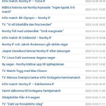
Inför match: Norrby IF – Torns IF
2023-10-28 18:23
Mållös historia när Norrby kryssade: "Ingen typisk 0-0-
2023-10-21 19:20
match"
Inför match: BK Olympic – Norrby IF
2023-10-20 18:25
TV: "Vi vill bibehålla den fina trenden"
2023-10-20 18:02
Norrby föll med uddamålet: "Små marginaler"
2023-10-14 15:26
Inför match: IK Oddevold – Norrby IF
2023-10-13 18:58
Norrby IF och Jakob Andersson går skilda vägar
2023-10-13 09:08
Jesper Swedlund lämnar Norrby IF efter säsongen
2023-10-10 15:26
TV: Linus Dahl summerar dagens seger
2023-10-07 19:14
Ny seger - Norrby klättrar upp till sjätteplatsen
2023-10-07 19:00
TV: Match-Tugg med Max Olsson
2023-10-07 14:49
TV: Marcus Översjös tankar inför lördagens hemmamatch
2023-10-06 18:56
Inför match: Norrby IF – Eskilsminne IF
2023-10-06 18:49
Varmt välkomna till lördagens familjematch
2023-10-05 11:00
Glädjebilder från 4-3-segern
2023-10-03 11:53
TV: "Dahl var Ronaldinho idag"
2023-10-03 11:11