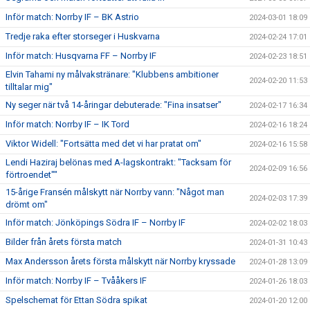
Inför match: Norrby IF – BK Astrio
2024-03-01 18:09
Tredje raka efter storseger i Huskvarna
2024-02-24 17:01
Inför match: Husqvarna FF – Norrby IF
2024-02-23 18:51
Elvin Tahami ny målvakstränare: "Klubbens ambitioner
2024-02-20 11:53
tilltalar mig"
Ny seger när två 14-åringar debuterade: "Fina insatser"
2024-02-17 16:34
Inför match: Norrby IF – IK Tord
2024-02-16 18:24
Viktor Widell: "Fortsätta med det vi har pratat om"
2024-02-16 15:58
Lendi Haziraj belönas med A-lagskontrakt: "Tacksam för
2024-02-09 16:56
förtroendet""
15-årige Fransén målskytt när Norrby vann: "Något man
2024-02-03 17:39
drömt om"
Inför match: Jönköpings Södra IF – Norrby IF
2024-02-02 18:03
Bilder från årets första match
2024-01-31 10:43
Max Andersson årets första målskytt när Norrby kryssade
2024-01-28 13:09
Inför match: Norrby IF – Tvååkers IF
2024-01-26 18:03
Spelschemat för Ettan Södra spikat
2024-01-20 12:00