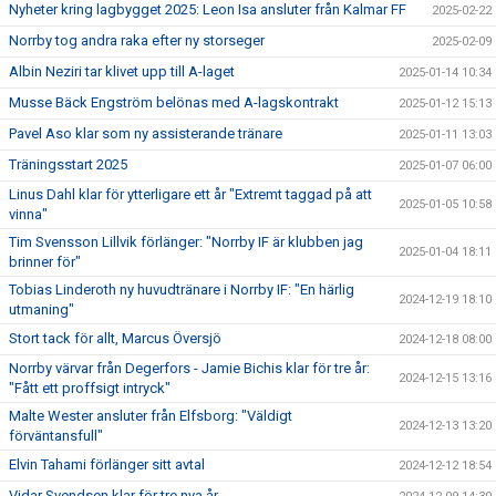
Nyheter kring lagbygget 2025: Leon Isa ansluter från Kalmar FF
2025-02-22
Norrby tog andra raka efter ny storseger
2025-02-09
Albin Neziri tar klivet upp till A-laget
2025-01-14 10:34
Musse Bäck Engström belönas med A-lagskontrakt
2025-01-12 15:13
Pavel Aso klar som ny assisterande tränare
2025-01-11 13:03
Träningsstart 2025
2025-01-07 06:00
Linus Dahl klar för ytterligare ett år "Extremt taggad på att
2025-01-05 10:58
vinna"
Tim Svensson Lillvik förlänger: "Norrby IF är klubben jag
2025-01-04 18:11
brinner för"
Tobias Linderoth ny huvudtränare i Norrby IF: "En härlig
2024-12-19 18:10
utmaning"
Stort tack för allt, Marcus Översjö
2024-12-18 08:00
Norrby värvar från Degerfors - Jamie Bichis klar för tre år:
2024-12-15 13:16
"Fått ett proffsigt intryck"
Malte Wester ansluter från Elfsborg: "Väldigt
2024-12-13 13:20
förväntansfull"
Elvin Tahami förlänger sitt avtal
2024-12-12 18:54
Vidar Svendsen klar för tre nya år