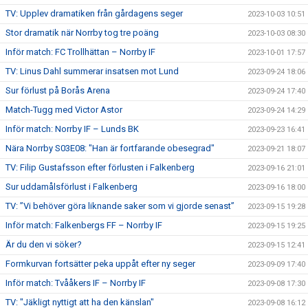
TV: Upplev dramatiken från gårdagens seger
2023-10-03 10:51
Stor dramatik när Norrby tog tre poäng
2023-10-03 08:30
Inför match: FC Trollhättan – Norrby IF
2023-10-01 17:57
TV: Linus Dahl summerar insatsen mot Lund
2023-09-24 18:06
Sur förlust på Borås Arena
2023-09-24 17:40
Match-Tugg med Victor Astor
2023-09-24 14:29
Inför match: Norrby IF – Lunds BK
2023-09-23 16:41
Nära Norrby S03E08: "Han är fortfarande obesegrad"
2023-09-21 18:07
TV: Filip Gustafsson efter förlusten i Falkenberg
2023-09-16 21:01
Sur uddamålsförlust i Falkenberg
2023-09-16 18:00
TV: ”Vi behöver göra liknande saker som vi gjorde senast”
2023-09-15 19:28
Inför match: Falkenbergs FF – Norrby IF
2023-09-15 19:25
Är du den vi söker?
2023-09-15 12:41
Formkurvan fortsätter peka uppåt efter ny seger
2023-09-09 17:40
Inför match: Tvååkers IF – Norrby IF
2023-09-08 17:30
TV: "Jäkligt nyttigt att ha den känslan"
2023-09-08 16:12