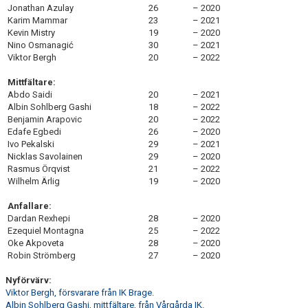
Jonathan Azulay
26
– 2020
Karim Mammar
23
– 2021
Kevin Mistry
19
– 2020
Nino Osmanagić
30
– 2021
Viktor Bergh
20
– 2022
Mittfältare:
Abdo Saidi
20
– 2021
Albin Sohlberg Gashi
18
– 2022
Benjamin Arapovic
20
– 2022
Edafe Egbedi
26
– 2020
Ivo Pekalski
29
– 2021
Nicklas Savolainen
29
– 2020
Rasmus Örqvist
21
– 2022
Wilhelm Ärlig
19
– 2020
Anfallare:
Dardan Rexhepi
28
– 2020
Ezequiel Montagna
25
– 2022
Oke Akpoveta
28
– 2020
Robin Strömberg
27
– 2020
Nyförvärv:
Viktor Bergh, försvarare från IK Brage.
Albin Sohlberg Gashi, mittfältare, från Vårgårda IK.