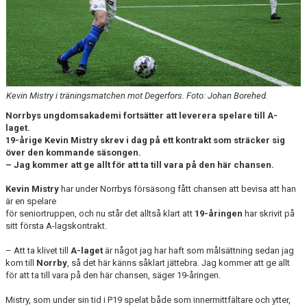
DOKUMENT
BILDARKIV
BILDER 2025
TABELL ETTAN SÖDRA 2025
Kevin Mistry i träningsmatchen mot Degerfors. Foto: Johan Borehed.
Norrbys ungdomsakademi fortsätter att leverera spelare till A-
laget.
19-årige Kevin Mistry skrev i dag på ett kontrakt som sträcker sig
över den kommande säsongen.
– Jag kommer att ge allt för att ta till vara på den här chansen.
Kevin Mistry
har under Norrbys försäsong fått chansen att bevisa att han
är en spelare
för seniortruppen, och nu står det alltså klart att
19-åringen
har skrivit på
sitt första A-lagskontrakt.
– Att ta klivet till
A-laget
är något jag har haft som målsättning sedan jag
kom till
Norrby
, så det här känns såklart jättebra.
Jag kommer att ge allt
för att ta till vara på den här chansen, säger 19-åringen.
Mistry, som under sin tid i P19 spelat både som innermittfältare och ytter,