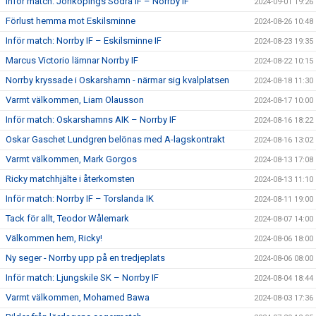
Inför match: Jönköpings Södra IF – Norrby IF
2024-09-01 19:26
Förlust hemma mot Eskilsminne
2024-08-26 10:48
Inför match: Norrby IF – Eskilsminne IF
2024-08-23 19:35
Marcus Victorio lämnar Norrby IF
2024-08-22 10:15
Norrby kryssade i Oskarshamn - närmar sig kvalplatsen
2024-08-18 11:30
Varmt välkommen, Liam Olausson
2024-08-17 10:00
Inför match: Oskarshamns AIK – Norrby IF
2024-08-16 18:22
Oskar Gaschet Lundgren belönas med A-lagskontrakt
2024-08-16 13:02
Varmt välkommen, Mark Gorgos
2024-08-13 17:08
Ricky matchhjälte i återkomsten
2024-08-13 11:10
Inför match: Norrby IF – Torslanda IK
2024-08-11 19:00
Tack för allt, Teodor Wålemark
2024-08-07 14:00
Välkommen hem, Ricky!
2024-08-06 18:00
Ny seger - Norrby upp på en tredjeplats
2024-08-06 08:00
Inför match: Ljungskile SK – Norrby IF
2024-08-04 18:44
Varmt välkommen, Mohamed Bawa
2024-08-03 17:36