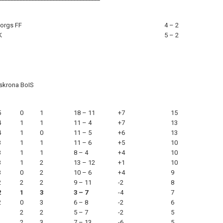
borgs FF
4 – 2
K
5 – 2
skrona BoIS
5
0
1
18 – 11
+7
15
4
1
1
11 – 4
+7
13
4
1
0
11 – 5
+6
13
3
1
1
11 – 6
+5
10
3
1
1
8 – 4
+4
10
3
1
2
13 – 12
+1
10
3
0
2
10 – 6
+4
9
2
2
2
9 – 11
-2
8
2
1
3
3 – 7
-4
7
2
0
3
6 – 8
-2
6
1
2
2
5 – 7
-2
5
1
2
3
7 – 13
-6
5