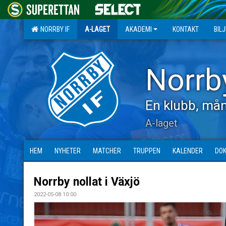
NORRBY IF
A-LAGET
AKADEMI
KONTAKT
BIL
Norrb
En klubb, mån
A-laget
HEM
NYHETER
MATCHER
TRUPPEN
KALENDER
DO
Norrby nollat i Växjö
2022-05-08 10:00