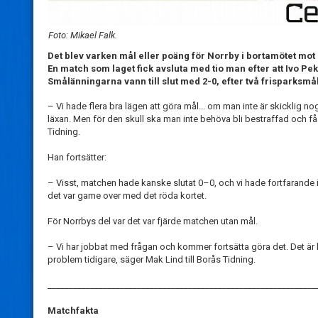
Foto: Mikael Falk.
Det blev varken mål eller poäng för Norrby i bortamötet mot 
En match som laget fick avsluta med tio man efter att Ivo Pekal
Smålänningarna vann till slut med 2-0, efter två frisparksmå
– Vi hade flera bra lägen att göra mål... om man inte är skicklig n
läxan. Men för den skull ska man inte behöva bli bestraffad och f
Tidning.
Han fortsätter:
– Visst, matchen hade kanske slutat 0–0, och vi hade fortfarande i
det var game over med det röda kortet.
För Norrbys del var det var fjärde matchen utan mål.
– Vi har jobbat med frågan och kommer fortsätta göra det. Det är kla
problem tidigare, säger Mak Lind till Borås Tidning.
_______________________________________________________________
Matchfakta