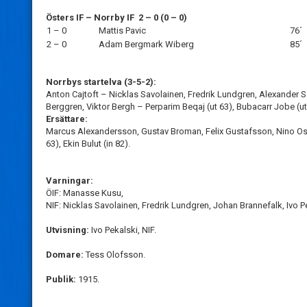
Östers IF – Norrby IF 2 – 0 (0 – 0)
1 – 0
Mattis Pavic
76´
2 – 0
Adam Bergmark Wiberg
85´
Norrbys startelva (3-5-2):
Anton Cajtoft – Nicklas Savolainen, Fredrik Lundgren, Alexander S
Berggren, Viktor Bergh – Perparim Beqaj (ut 63), Bubacarr Jobe (ut
Ersättare:
Marcus Alexandersson, Gustav Broman, Felix Gustafsson, Nino Osma
63), Ekin Bulut (in 82).
Varningar:
ÖIF: Manasse Kusu,
NIF: Nicklas Savolainen, Fredrik Lundgren, Johan Brannefalk, Ivo 
Utvisning:
Ivo Pekalski, NIF.
Domare:
Tess Olofsson.
Publik:
1915.
_______________________________________________________________