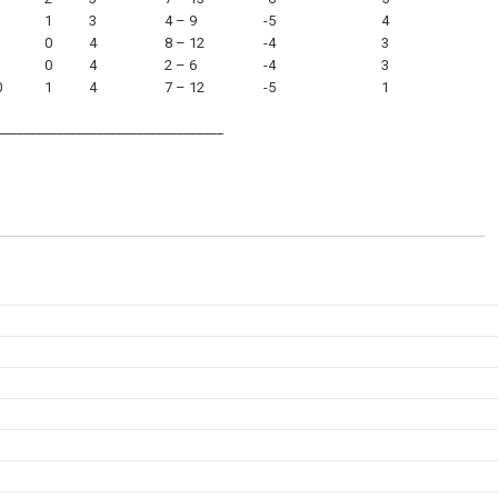
1
1
3
4 – 9
-5
4
1
0
4
8 – 12
-4
3
1
0
4
2 – 6
-4
3
0
1
4
7 – 12
-5
1
__________________________________