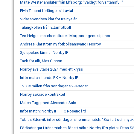
Malte Wester ansluter från Elfsborg: "Väldigt förväntansfull"
Elvin Tahami förlänger sitt avtal
Vidar Svendsen klar för tre nya år
Talangkollen från Ettanfotboll
Teo Helge - matchens lirare i Morgondagens stjärnor
Andreas Klarström ny fotbollsansvarig i Norrby IF
Sju spelare lämnar Norrby IF
Tack för allt, Max Olsson
Norrby avslutade 2024 med ett kryss
Inför match: Lunds BK – Norrby IF
TV: Se målen från söndagens 2-0-seger
Norrby säkrade kontraktet
Match-Tugg med Alexander Salo
Inför match: Norrby IF – FC Rosengård
Tobias Edenvik inför söndagens hemmamatch: "Bra fart och mycke
Förändringar i tränarstaben för att säkra Norrby IF:s plats i Ettan S