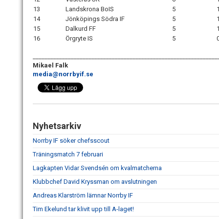
13
Landskrona BoIS
5
14
Jönköpings Södra IF
5
15
Dalkurd FF
5
16
Örgryte IS
5
_______________________________________________________________
Mikael Falk
media@norrbyif.se
Nyhetsarkiv
Norrby IF söker chefsscout
Träningsmatch 7 februari
Lagkapten Vidar Svendsén om kvalmatcherna
Klubbchef David Kryssman om avslutningen
Andreas Klarström lämnar Norrby IF
Tim Ekelund tar klivit upp till A-laget!