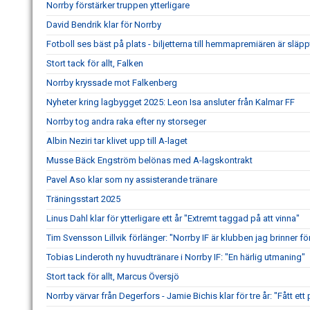
Norrby förstärker truppen ytterligare
David Bendrik klar för Norrby
Fotboll ses bäst på plats - biljetterna till hemmapremiären är släpp
Stort tack för allt, Falken
Norrby kryssade mot Falkenberg
Nyheter kring lagbygget 2025: Leon Isa ansluter från Kalmar FF
Norrby tog andra raka efter ny storseger
Albin Neziri tar klivet upp till A-laget
Musse Bäck Engström belönas med A-lagskontrakt
Pavel Aso klar som ny assisterande tränare
Träningsstart 2025
Linus Dahl klar för ytterligare ett år "Extremt taggad på att vinna"
Tim Svensson Lillvik förlänger: "Norrby IF är klubben jag brinner fö
Tobias Linderoth ny huvudtränare i Norrby IF: "En härlig utmaning"
Stort tack för allt, Marcus Översjö
Norrby värvar från Degerfors - Jamie Bichis klar för tre år: "Fått ett 