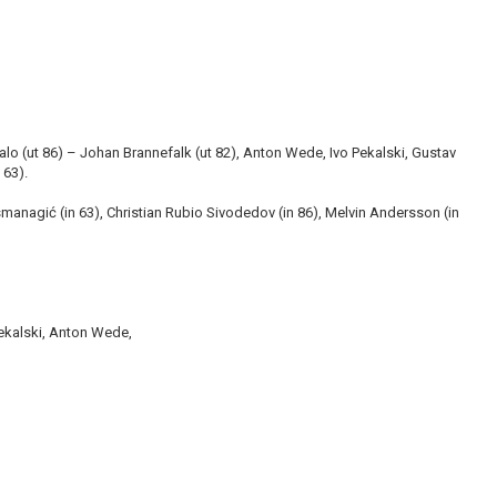
alo (ut 86) – Johan Brannefalk (ut 82), Anton Wede, Ivo Pekalski, Gustav
 63).
nagić (in 63), Christian Rubio Sivodedov (in 86), Melvin Andersson (in
Pekalski, Anton Wede,
__________________________________