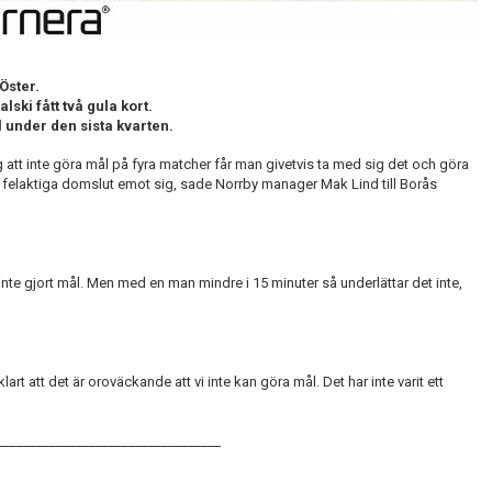
Öster.
ski fått två gula kort.
l under den sista kvarten.
og att inte göra mål på fyra matcher får man givetvis ta med sig det och göra
å felaktiga domslut emot sig, sade Norrby manager Mak Lind till Borås
nte gjort mål. Men med en man mindre i 15 minuter så underlättar det inte,
rt att det är oroväckande att vi inte kan göra mål. Det har inte varit ett
__________________________________