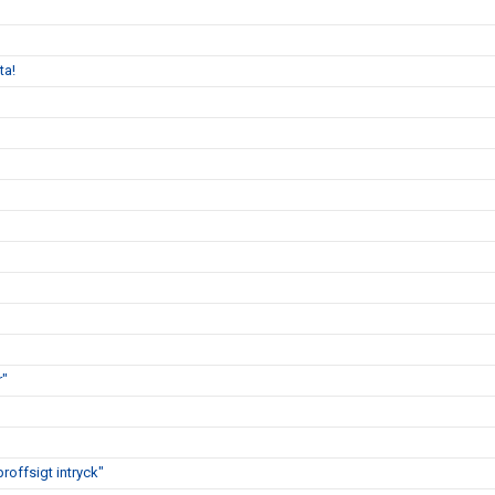
ta!
r"
proffsigt intryck"