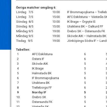
Övriga matcher omgång 6:
Lördag 7/5
13:00
IF Brommapojkarna – Trelle
Lördag 7/5
15:00
AFC Eskilstuna – Västerås S
Söndag 8/5
13:00
IK Brage – Örgryte IS
Söndag 8/5
15:00
Utsiktens BK – Dalkurd FF
Måndag 9/5
19:00
Örebro SK – Östersunds FK
Måndag 9/5
19:00
Skövde AIK – Halmstads BK
Tisdag 9/5
19:00
Jönköpings Södra IF – Land
Tabellen:
1
AFC Eskilstuna
6
2
Östers IF
6
3
Skövde AIK
5
4
IK Brage
5
5
Halmstads BK
5
6
IF Brommapojkarna
6
7
Utsiktens BK
5
8
Trelleborgs FF
6
9
Norrby IF
5
10
Örebro SK
5
11
Östersunds FK
5
12
Västerås SK
6