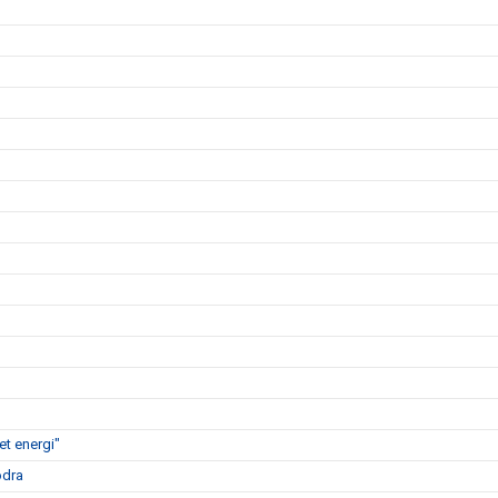
t energi"
ödra