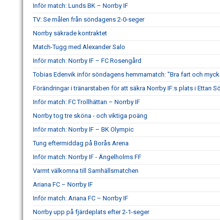
Inför match: Lunds BK – Norrby IF
TV: Se målen från söndagens 2-0-seger
Norrby säkrade kontraktet
Match-Tugg med Alexander Salo
Inför match: Norrby IF – FC Rosengård
Tobias Edenvik inför söndagens hemmamatch: "Bra fart och mycke
Förändringar i tränarstaben för att säkra Norrby IF:s plats i Ettan S
Inför match: FC Trollhättan – Norrby IF
Norrby tog tre sköna - och viktiga poäng
Inför match: Norrby IF – BK Olympic
Tung eftermiddag på Borås Arena
Inför match: Norrby IF - Ängelholms FF
Varmt välkomna till Samhällsmatchen
Ariana FC – Norrby IF
Inför match: Ariana FC – Norrby IF
Norrby upp på fjärdeplats efter 2-1-seger