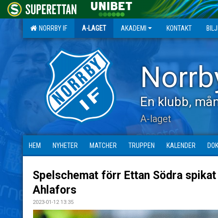
NORRBY IF
A-LAGET
AKADEMI
KONTAKT
BIL
Norrb
En klubb, mån
A-laget
HEM
NYHETER
MATCHER
TRUPPEN
KALENDER
DO
Spelschemat förr Ettan Södra spikat 
Ahlafors
2023-01-12 13:35