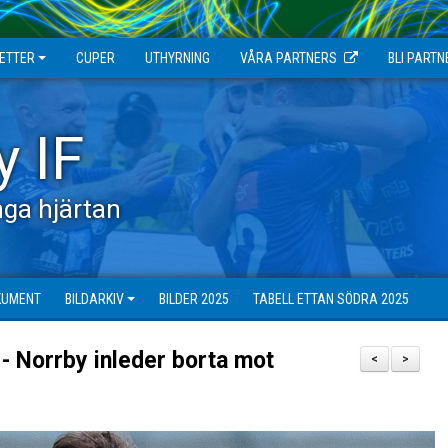
JETTER
CUPER
UTHYRNING
VÅRA PARTNERS
BLI PARTN
y IF
ga hjärtan
KUMENT
BILDARKIV
BILDER 2025
TABELL ETTAN SÖDRA 2025
- Norrby inleder borta mot
<
>