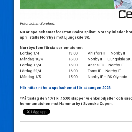
Foto: Johan Borehed.
Nu är spelschemat för Ettan Södra spikat. Norrby inleder bo
april ställs Norrbys mot Ljungskile SK.
Norrbys fem första seriematcher:
Lördag 1/4
13:00
Ahlafors IF – Norrby IF
Måndag 10/4
16:00
Norrby IF – Ljungskile SK
Lördag 15/4
16:00
Ariana FC – Norrby IF
Lördag 22/4
16:00
Torns IF – Norrby IF
Måndag 1/5
15:00
Norrby IF – BK Olympic
Här hittar ni hela spelschemat för säsongen 2023.
*På tisdag den 17/1 kl.15:00 släpper vi enkelbiljetter och säs
hemmamatchen mot Hammarby i Svenska Cupen.