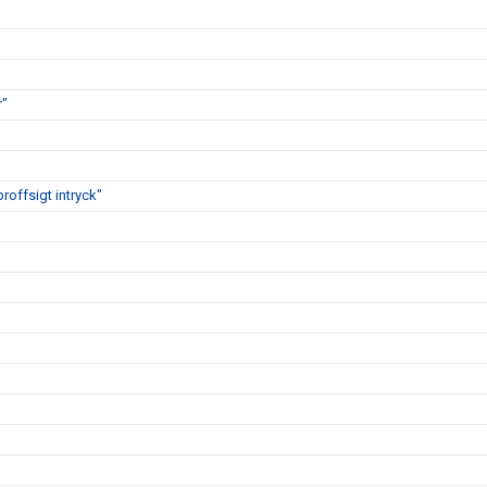
r"
proffsigt intryck"