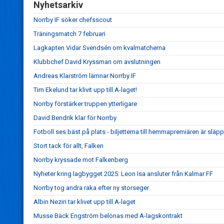
Nyhetsarkiv
Norrby IF söker chefsscout
Träningsmatch 7 februari
Lagkapten Vidar Svendsén om kvalmatcherna
Klubbchef David Kryssman om avslutningen
Andreas Klarström lämnar Norrby IF
Tim Ekelund tar klivit upp till A-laget!
Norrby förstärker truppen ytterligare
David Bendrik klar för Norrby
Fotboll ses bäst på plats - biljetterna till hemmapremiären är släpp
Stort tack för allt, Falken
Norrby kryssade mot Falkenberg
Nyheter kring lagbygget 2025: Leon Isa ansluter från Kalmar FF
Norrby tog andra raka efter ny storseger
Albin Neziri tar klivet upp till A-laget
Musse Bäck Engström belönas med A-lagskontrakt