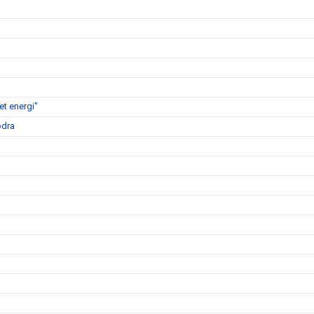
t energi"
ödra