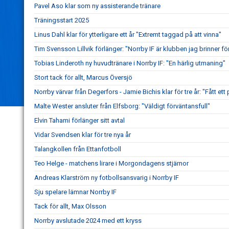
Pavel Aso klar som ny assisterande tränare
Träningsstart 2025
Linus Dahl klar för ytterligare ett år "Extremt taggad på att vinna"
Tim Svensson Lillvik förlänger: "Norrby IF är klubben jag brinner fö
Tobias Linderoth ny huvudtränare i Norrby IF: "En härlig utmaning"
Stort tack för allt, Marcus Översjö
Norrby värvar från Degerfors - Jamie Bichis klar för tre år: "Fått ett 
Malte Wester ansluter från Elfsborg: "Väldigt förväntansfull"
Elvin Tahami förlänger sitt avtal
Vidar Svendsen klar för tre nya år
Talangkollen från Ettanfotboll
Teo Helge - matchens lirare i Morgondagens stjärnor
Andreas Klarström ny fotbollsansvarig i Norrby IF
Sju spelare lämnar Norrby IF
Tack för allt, Max Olsson
Norrby avslutade 2024 med ett kryss