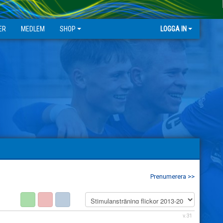
ER
MEDLEM
SHOP
LOGGA IN
Prenumerera >>
v.31