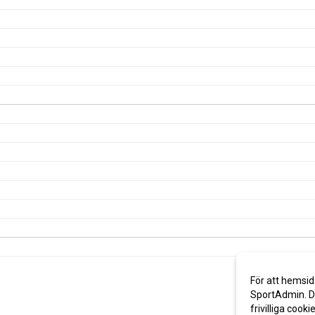
För att hemsid
SportAdmin. De
frivilliga cooki