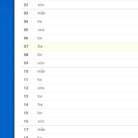
02
sön
03
mån
04
tis
05
ons
06
tor
07
fre
08
lör
09
sön
10
mån
11
tis
12
ons
13
tor
14
fre
15
lör
16
sön
17
mån
18
tis