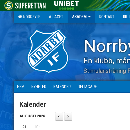
NORRBY IF
A-LAGET
AKADEMI
KONTAKT
BIL
Norrb
En klubb, mån
Stimulansträning 
HEM
NYHETER
KALENDER
DELTAGARE
Kalender
AUGUSTI 2026
01
lör