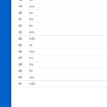
19
ons
20
tor
21
fre
22
lör
23
sön
24
mån
25
tis
26
ons
27
tor
28
fre
29
lör
30
sön
31
mån