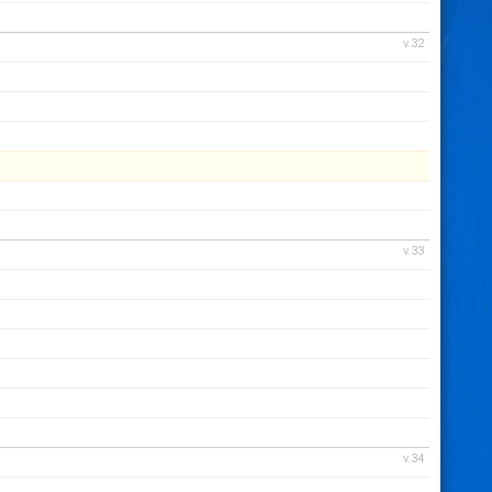
v.32
v.33
v.34