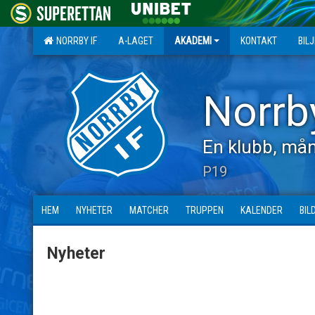
NORRBY IF
A-LAGET
AKADEMI
KONTAKT
BIL
Norrb
En klubb, mån
P19
HEM
NYHETER
MATCHER
TRUPPEN
KALENDER
BIL
Nyheter