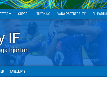
JETTER
CUPER
UTHYRNING
VÅRA PARTNERS
BLI PARTN
y IF
ga hjärtan
DER
TABELL P19