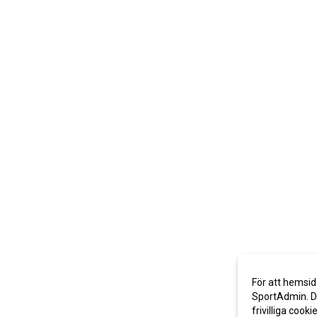
För att hemsid
SportAdmin. De
frivilliga cooki