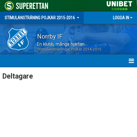
STIMULANSTRÄNING POJKAR 2015-2016
LOGGA IN
Norrby IF
En klubb, många hjärtan
Stimulansträningar Pojkar 2014-2015
HEM
Deltagare
NYHETER
KALENDER
DELTAGARE