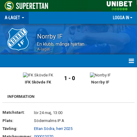
A-LAGET
LOGGA IN
Norrby IF
En klubb, många hjärtan
A-laget
HEM
1 - 0
IFK Skövde FK
Norrby IF
NYHETER
INFORMATION
MATCHER
Matchstart:
TRUPPEN
lör 24 maj, 13:00
Plats:
Södermalms IP A
KALENDER
Tävling:
Ettan Södra, herr 2025
Matchnummer:
000012070