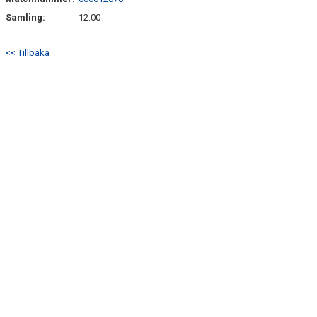
DOKUMENT
Samling:
12:00
BILDARKIV
<< Tillbaka
BILDER 2025
TABELL ETTAN SÖDRA 2025