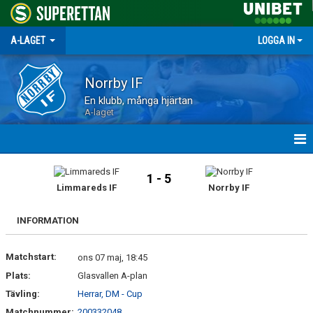
A-LAGET
LOGGA IN
Norrby IF
En klubb, många hjärtan
A-laget
HEM
1 - 5
Limmareds IF
Norrby IF
NYHETER
INFORMATION
MATCHER
Matchstart:
TRUPPEN
ons 07 maj, 18:45
Plats:
Glasvallen A-plan
KALENDER
Tävling:
Herrar, DM - Cup
Matchnummer:
200332048