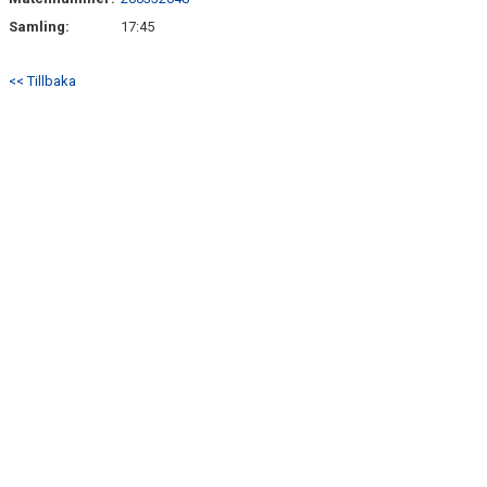
DOKUMENT
Samling:
17:45
BILDARKIV
<< Tillbaka
BILDER 2025
TABELL ETTAN SÖDRA 2025