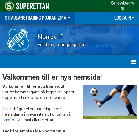
STIMULANSTRÄNING POJKAR 2016
LOGGA IN
Norrby IF
En klubb, många hjärtan
HEM
Välkommen till er nya hemsida!
Välkommen till er nya hemsida!
NYHETER
För att komma igång så logga in uppe till
höger med er E-post och Lösenord.
KALENDER
Har ni frågor eller funderingar om
MATCHER
hemsidan så tveka inte att kontakta
vår
support
via mail eller telefon.
TRUPPEN
Tack för att ni valde SportAdmin