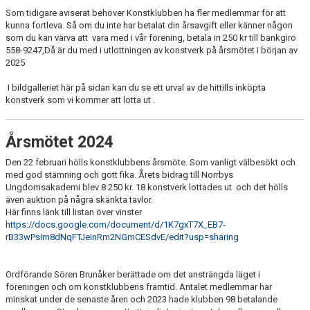
Som tidigare aviserat behöver Konstklubben ha fler medlemmar för att
kunna fortleva. Så om du inte har betalat din årsavgift eller känner någon
som du kan värva att vara med i vår förening, betala in 250 kr till bankgiro
558-9247,Då är du med i utlottningen av konstverk på årsmötet i början av
2025
I bildgalleriet här på sidan kan du se ett urval av de hittills inköpta
konstverk som vi kommer att lotta ut .
Årsmötet 2024
Den 22 februari hölls konstklubbens årsmöte. Som vanligt välbesökt och
med god stämning och gott fika. Årets bidrag till Norrbys
Ungdomsakademi blev 8 250 kr. 18 konstverk lottades ut och det hölls
även auktion på några skänkta tavlor.
Här finns länk till listan över vinster
https://docs.google.com/document/d/1K7gxT7X_EB7-
rB33wPsIm8dNqFTJeInRm2NGmCESdvE/edit?usp=sharing
Ordförande Sören Brunåker berättade om det ansträngda läget i
föreningen och om konstklubbens framtid. Antalet medlemmar har
minskat under de senaste åren och 2023 hade klubben 98 betalande