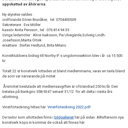
uppskattad av åhörarna.
Ny styrelse valdes :
ordförande Sören Brunåker, tel 0704400509
Sekreterare : Eva Möller
kassör Anita Persson , tel : 076 814 94 35
övriga ledamöter : Alice Isaksson, Pia Ulvegärde,Solveig Lindh-
Josefsson,Marita Örtvik
ersättare : Stefan Hedlund, Brita Milano
Konstklubbens bidrag till Norrby IF:s ungdomssektion blev i år ca 15 500
kr
Totalt 22 st konstverk lottades ut bland medlemmarna, varav en tavla bland
de som var närvarande på mötet
Årsmötet beslutade att medlemsavgiften är oförändrad 250 kr/år. Den
betalas på Bankgiro 558-9247 senast 31/12 för att delta i nästa års
utlottning.
Vinstförteckning hittas här:
Vinstförteckning 2022.pdf
De tavlor som utlottades finns i
bildgalleriet
här på sidan. Allteftersom nya
konstverk köps in kommer de också att finnas här