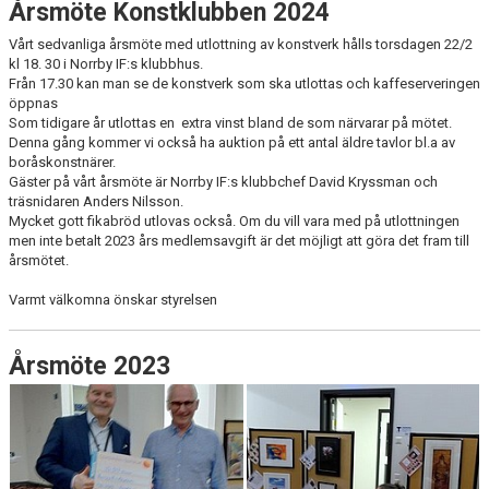
Årsmöte Konstklubben 2024
Vårt sedvanliga årsmöte med utlottning av konstverk hålls torsdagen 22/2
kl 18. 30 i Norrby IF:s klubbhus.
Från 17.30 kan man se de konstverk som ska utlottas och kaffeserveringen
öppnas
Som tidigare år utlottas en extra vinst bland de som närvarar på mötet.
Denna gång kommer vi också ha auktion på ett antal äldre tavlor bl.a av
boråskonstnärer.
Gäster på vårt årsmöte är Norrby IF:s klubbchef David Kryssman och
träsnidaren Anders Nilsson.
Mycket gott fikabröd utlovas också. Om du vill vara med på utlottningen
men inte betalt 2023 års medlemsavgift är det möjligt att göra det fram till
årsmötet.
Varmt välkomna önskar styrelsen
Årsmöte 2023