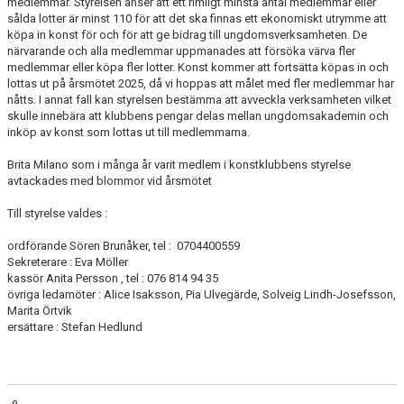
medlemmar. Styrelsen anser att ett rimligt minsta antal medlemmar eller
sålda lotter är minst 110 för att det ska finnas ett ekonomiskt
utrymme att
köpa in konst för och för att ge bidrag till ungdomsverksamheten. De
närvarande och alla medlemmar uppmanades att försöka värva fler
medlemmar eller köpa fler lotter.
Konst kommer att fortsätta köpas in och
lottas ut på årsmötet 2025, då vi hoppas att målet med fler medlemmar har
nåtts. I annat fall kan styrelsen bestämma att avveckla verksamheten vilket
skulle innebära att klubbens pengar delas mellan ungdomsakademin och
inköp av konst som lottas ut till medlemmarna.
Brita Milano som i många år varit medlem i konstklubbens styrelse
avtackades med blommor vid årsmötet
Till styrelse valdes :
ordförande Sören Brunåker, tel : 0704400559
Sekreterare : Eva Möller
kassör Anita Persson , tel : 076 814 94 35
övriga ledamöter : Alice Isaksson, Pia Ulvegärde, Solveig Lindh-Josefsson,
Marita Örtvik
ersättare : Stefan Hedlund