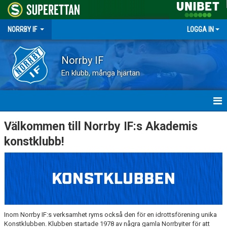
NORRBY IF
LOGGA IN
Norrby IF
En klubb, många hjärtan
HEM
Välkommen till Norrby IF:s Akademis
konstklubb!
NYHETER
FÖRENINGEN
KALENDER
VÅRA LAG
Inom Norrby IF:s verksamhet ryms också den för en idrottsförening unika
Konstklubben. Klubben startade 1978 av några gamla Norrbyiter för att