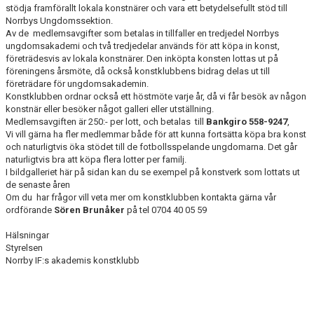
MATCHER
stödja framförallt lokala konstnärer och vara ett betydelsefullt stöd till
Norrbys Ungdomssektion.
Av de medlemsavgifter som betalas in tillfaller en tredjedel Norrbys
NÄRA NORRBY
ungdomsakademi och två tredjedelar används för att köpa in konst,
företrädesvis av lokala konstnärer. Den inköpta konsten lottas ut på
VÄRDEGRUND
föreningens årsmöte, då också konstklubbens bidrag delas ut till
företrädare för ungdomsakademin.
BILDGALLERI
Konstklubben ordnar också ett höstmöte varje år, då vi får besök av någon
konstnär eller besöker något galleri eller utställning.
Medlemsavgiften är 250:- per lott, och betalas till
Bankgiro 558-9247
,
MÅNADENS BILD
Vi vill gärna ha fler medlemmar både för att kunna fortsätta köpa bra konst
och naturligtvis öka stödet till de fotbollsspelande ungdomarna. Det går
naturligtvis bra att köpa flera lotter per familj.
I bildgalleriet här på sidan kan du se exempel på konstverk som lottats ut
de senaste åren
Om du har frågor vill veta mer om konstklubben kontakta gärna vår
ordförande
Sören Brunåker
på tel 0704 40 05 59
Hälsningar
Styrelsen
Norrby IF:s akademis konstklubb