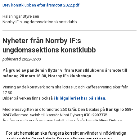
Brev konstklubben efter årsmötet 2022.pdf
Hälsningar Styrelsen
Norrby IF:s ungdomssektions konstklubb
Nyheter från Norrby IF:s
ungdomssektions konstklubb
publicerad 2022-02-03
På grund av pandemin flyttar vi fram Konstklubbens årsmöte till
måndag 28 mars 18:30, Norrby IFs klubbstuga.
Visning av de konstverk som ska lottas ut och kaffeservering sker från
17:30.
Bilder på verken finns också
i bildgalleriet här på sidan.
Medlemsavgiften är oförändrad 250 kr/år. Den betalas på
Bankgiro 558-
9247
eller med
swish
till kassör Ninni Dyberg
070-2907775.
Är någon osäker på om man betalt, ring då vår kassör Ninni Dyberg.
Hälsningar Styrelsen
För att hemsidan ska fungera korrekt använder vi nödvändiga
Norrby IF:s ungdomssektions konstklubb