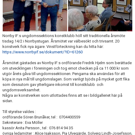
Norrby IF:s ungdomssektions konstklubb höll sitt
traditionella årsmöte
tisdag 14/2
i Norrbystugan. Årsmötet var välbesökt och trivsamt. 20
konstverk fick nya ägare. Vinstförteckning kan du hitta här:
https://www.norrbyif.se/dokument/?ID=61260
Årsmötet gästades av Norrby IF:s ordförande Fredrik Hjelm som berättade
om utvecklingen i föreningen och tog emot checken på ca 11 000 kr som
utgör årets gåva till ungdomssektionen. Pengarna ska användas för att
köpa in nya mål till ungdomslagen. Som vanligt bjöds på mycket gott fika
som dessutom gav ytterligare inkomst till konstklubb och
ungdomsverksamhet.
Några av konstverken som utlottades finns att se i bildgalleriet här på
sidan.
Till styrelse valdes :
ordförande Sören Brunåker, tel : 0704400559
Sekreterare : Eva Möller
kassör Anita Persson , tel : 076 814 94 35
övriga ledamöter : Alice Isaksson, Pia Ulvegärde, Solveig Lindh-Josefsson,