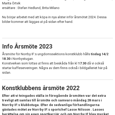
Marita Örtvik
ersättare : Stefan Hedlund, Brita Milano
Nu börjar arbetet med att köpa in nya alster inför årsmötet 2024. Dessa
bilder kommer att läggas ut på sidan efter hand.
Info Årsmöte 2023
Årsmöte för Norrby IF:s ungdomssektions konstklubb hålls
tisdag 14/2
18.30
i Norrbystugan.
Konstverken som lottas ut finns att beskåda från kl
17.30
då vi också
startar kaffeserveringen. Några av dem finns också i bildgalleriet här på
sidan.
Konstklubbens årsmöte 2022
Efter att vi tvingades ställa in föregående årsmöten var det extra
trevligt att samlas till årsmöte och samvaro måndag 28 mars i
Norrby IF:s klubbstuga. Efter de sedvanliga förhandlingarna
gästades mötet av Norrby IF:s sportchef Lasse Nilsson . Lasses
berättelse om sin egen sportkarriär och om Norrby IF blev mycket