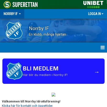
NORRBY IF
LOGGA IN
Norrby IF
En klubb, många hjärtan
HEM
BLI MEDLEM
NYHETER
→
Här blir du medlem i Norrby IF!
FÖRENINGEN
KALENDER
VÅRA LAG
Välkommen till Norrby Idrottsförening!
Klicka här för kontakt och öppettider.