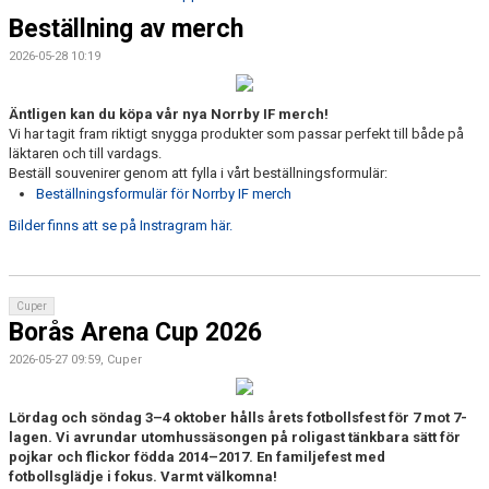
MATCHER
Beställning av merch
NÄRA NORRBY
2026-05-28 10:19
VÄRDEGRUND
Äntligen kan du köpa vår nya Norrby IF merch!
Vi har tagit fram riktigt snygga produkter som passar perfekt till både på
läktaren och till vardags.
Beställ souvenirer genom att fylla i vårt beställningsformulär:
Beställningsformulär för Norrby IF merch
Bilder finns att se på Instragram här.
Cuper
Borås Arena Cup 2026
2026-05-27 09:59, Cuper
Lördag och söndag 3–4 oktober hålls årets fotbollsfest för 7 mot 7-
lagen. Vi avrundar utomhussäsongen på roligast tänkbara sätt för
pojkar och flickor födda 2014–2017. En familjefest med
fotbollsglädje i fokus. Varmt välkomna!