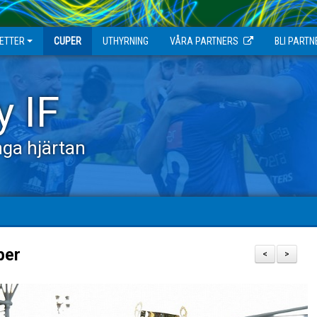
JETTER
CUPER
UTHYRNING
VÅRA PARTNERS
BLI PARTN
y IF
ga hjärtan
ber
<
>