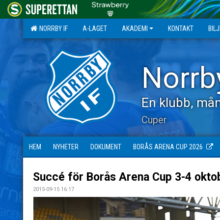
NORRBY IF
A-LAGET
AKADEMI
KONTAKT
BIL
Norrb
En klubb, mån
Cuper
HEM
NYHETER
DOKUMENT
BORÅS ARENA CUP 2026
Succé för Borås Arena Cup 3-4 okto
2015-09-15 16:17