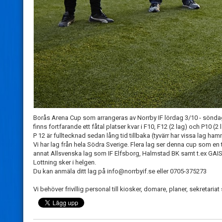
Borås Arena Cup som arrangeras av Norrby IF lördag 3/10 - söndag 
finns fortfarande ett fåtal platser kvar i F10, F12 (2 lag) och P10 (2 
P 12 är fulltecknad sedan lång tid tillbaka (tyvärr har vissa lag ham
Vi har lag från hela Södra Sverige. Flera lag ser denna cup som en
annat Allsvenska lag som IF Elfsborg, Halmstad BK samt t.ex GAIS,
Lottning sker i helgen.
Du kan anmäla ditt lag på info@norrbyif.se eller 0705-375273
Vi behöver frivillig personal till kiosker, domare, planer, sekretariat s