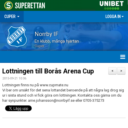
CUPER
LOGGA IN
Norrby IF
En klubb, många hjärtan
Cuper
HEM
Lottningen till Borås Arena Cup
<
>
2015-09-21 10:06
NYHETER
Lottningen finns nu på www.cupmate.nu
Vi ber om ursäkt för det sena lottandet beroende på att några lag drog sig
DOKUMENT
ur i sista stund och vi fick göra om lottningen. Kontakta oss gärna om du
har synpunkter. arne.johansson@norrbyif.se eller 0705-375273
BORÅS ARENA CUP 2026