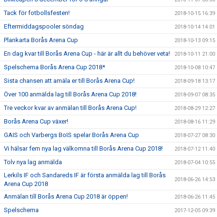
Tack för fotbollsfesten!
2018-10-15 16:39
Eftermiddagspooler söndag
2018-10-14 14:01
Plankarta Borås Arena Cup
2018-10-13 09:15
En dag kvar till Borås Arena Cup - här är allt du behöver veta!
2018-10-11 21:00
Spelschema Borås Arena Cup 2018*
2018-10-08 10:47
Sista chansen att amäla er till Borås Arena Cup!
2018-09-18 13:17
Över 100 anmälda lag till Borås Arena Cup 2018!
2018-09-07 08:35
Tre veckor kvar av anmälan till Borås Arena Cup!
2018-08-29 12:27
Borås Arena Cup växer!
2018-08-16 11:29
GAIS och Varbergs BoIS spelar Borås Arena Cup
2018-07-27 08:30
Vi hälsar fem nya lag välkomna till Borås Arena Cup 2018!
2018-07-12 11:40
Tolv nya lag anmälda
2018-07-04 10:55
Lerkils IF och Sandareds IF är första anmälda lag till Borås
2018-06-26 14:53
Arena Cup 2018
Anmälan till Borås Arena Cup 2018 är öppen!
2018-06-26 11:45
Spelschema
2017-12-05 09:39