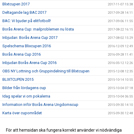
Blixtcupen 2017
2017-11-07 15:38
Deltagande lag BAC 2017
2017-09-28 14:11
BAC: Vi bjuder på elitfotboll!
2017-09-06 11:55
Borås Arena Cup: mailproblemen nu lösta
2017-08-22 16:15
Inbjudan: Borås Arena Cup 2017
2017-08-02 15:29
Spelschema Blixcupen 2016
2016-12-09 12:49
Borås Arena Cup 2016
2016-09-28 11:41
Inbjudan Borås Arena Cup 2016
2016-05-12 12:26
OBS NY Lottning och Gruppindelning till Blixtcupen
2015-12-08 12:35
BLIXTCUPEN 2015
2015-10-14 10:55
Bilder från lördagens cup
2015-10-04 07:18
Idag spelar vi om pokalerna
2015-10-04 06:55
Information inför Borås Arena Ungdomscup
2015-09-30 14:10
Karta över cupområdet
2015-09-30 12:48
Lottningen till Borås Arena Cup
2015-09-21 10:06
Succé för Borås Arena Cup 3-4 oktober
För att hemsidan ska fungera korrekt använder vi nödvändiga
2015-09-15 16:17