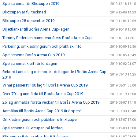
Spelschema för Blixtcupen 2019
2019-12-18 16:15
Blixtcupen är fulltecknad
2019-12-09 14:23
Blixtcupen 28 december 2019
2019-11-04 10:59
Biljettlänkar till Borås Arena Cup-lagen
2019-10-18 13:00
Tommy Pedersen summerar årets Borås Arena Cup
2019-10-13 17:01
Parkering, omklädningsrum och praktisk info
2019-10-09 16:36
Spelschema Borås Arena Cup 2019
2019-10-05 19:49
Spelschemat klart för lördagen
2019-10-02 21:07
Rekord i antal lag och norskt deltagande i Borås Arena Cup
2019-09-13 14:25
2019
Vi har passerat 100 lag till Borås Arena Cup 2019!
2019-08-31 08:00
Över 70 lag anmälda till Borås Arena Cup 2019
2019-08-19 16:00
25 lag anmälda första veckan till Borås Arena Cup 2019
2019-08-07 17:18
Anmälan till Borås Arena Cup 2019 är öppen!
2019-07-30 10:48
Omklädningsrum och publikinfo Blixtcupen
2018-12-07 17:06
Spelschema: Blixtcupen på lördag
2018-12-03 18:00
Blixtcupen 8 december för 6-8 åringar
2018-11-07 08:00