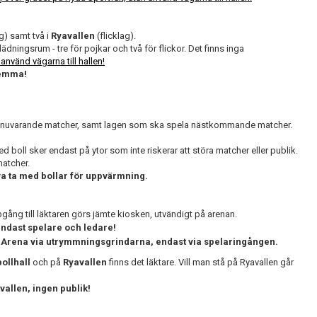
g) samt två i
Ryavallen
(flicklag).
lädningsrum - tre för pojkar och två för flickor. Det finns inga
använd vägarna till hallen!
hemma!
elar nuvarande matcher, samt lagen som ska spela nästkommande matcher.
oll sker endast på ytor som inte riskerar att störa matcher eller publik.
atcher.
va ta med bollar för uppvärmning.
ppgång till läktaren görs jämte kiosken, utvändigt på arenan.
endast spelare och ledare!
 Arena via utrymmningsgrindarna, endast via spelaringången.
ollhall
och på
Ryavallen
finns det läktare. Vill man stå på Ryavallen går
vallen, ingen publik!