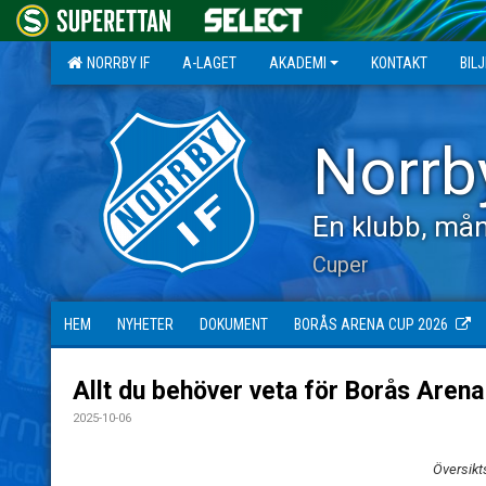
NORRBY IF
A-LAGET
AKADEMI
KONTAKT
BIL
Norrb
En klubb, mån
Cuper
HEM
NYHETER
DOKUMENT
BORÅS ARENA CUP 2026
Allt du behöver veta för Borås Aren
2025-10-06
Översikt