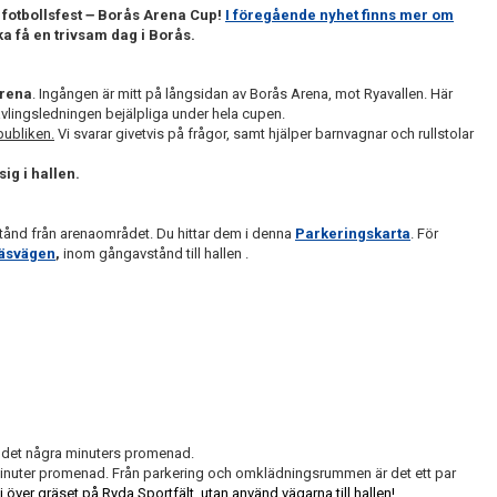
–
fotbollsfest
Borås Arena Cup!
I föregående nyhet finns mer om
ska få en trivsam dag i Borås.
rena
. Ingången är mitt på långsidan av Borås Arena, mot Ryavallen. Här
s tävlingsledningen bejälpliga under hela cupen.
publiken.
Vi svarar givetvis på frågor, samt hjälper barnvagnar och rullstolar
ig i hallen.
stånd från arenaområdet. Du hittar dem i denna
Parkeringskarta
. För
äsvägen
,
inom gångavstånd till hallen
.
 det några minuters promenad.
5 minuter promenad. Från parkering och omklädningsrummen är det ett par
j över gräset på Ryda Sportfält, utan använd vägarna till hallen!