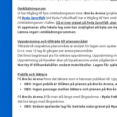
Omklädningsrum
Vi har tillgång till fyra omklädningsrum inne i
Borås Arena
(pojkla
På
Ryda Sportfält
(vid Ryda Fotbollhall) har vi tillgång till fem omk
omklädningsrum i hallen.
Gå ej över gräset på Ryda Sportfält, utan 
Vi uppmanar alla lokala lag som har möjlighet att byta om 
Lämna inget i omklädningsrummen.
Uppvärmning och tillträde till planområdet
Tillträde till respektive planområde är endast för lagen som sp
D.v.s. max 12 lag åt gången per arena/planområde.
Det finns begränsad yta för enklare uppvärmning. Uppvärmning med b
Uppvärmning på Ryvallen sker på löparbanorna under pågående m
Norrby IF tillhandahåller endast matchbollar. Lagen får själ
Publik och läktare
På
Borås Arena
finns det läktare som vi hänvisar publiken till. U
OBS: Ingen publik är tillåten på planen på Borås Arena, 
OBS: Ingen passage mellan läktare och planen på Borås
På
Borås Arena 2
får man stå längs med långsidorna. i
Ryda Fotb
det bra längs med långsidorna.
OBS: Endast spelande lag får beträda naturgräset på Rya