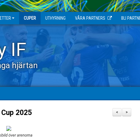
JETTER
CUPER
UTHYRNING
VÅRA PARTNERS
BLI PARTN
y IF
ga hjärtan
a Cup 2025
<
>
sbild över arenorna