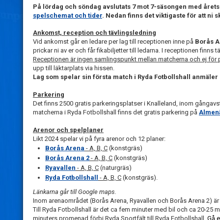
På lördag och söndag avslutats 7 mot 7-säsongen med årets 
spelschemat och tider
. Nedan finns det viktigaste för att ni 
Ankomst, reception och tävlingsledning
Vid ankomst går en ledare per lag till receptionen inne på
Borås A
prickar ni av er och får fikabiljetter till ledarna. I receptionen finn
Receptionen är ingen samlingspunkt mellan matcherna och ej för 
upp till läktarplats via hissen.
Lag som spelar sin första match i Ryda Fotbollshall anmäler s
Parkering
Det finns 2500 gratis parkeringsplatser i Knalleland, inom gångav
matcherna i Ryda Fotbollshall finns det gratis parkering på
Almen
Arenor och spelplaner
Likt 2024 spelar vi på fyra arenor och 12 planer:
Borås Arena
- A, B, C
(konstgräs)
Borås Arena 2
- A, B, C
(konstgräs)
Ryavallen
- A, B, C
(naturgräs)
Ryda Fotbollshall
- A, B, C
(konstgräs).
Länkarna går till Google maps.
Inom arenaområdet (Borås Arena, Ryavallen och Borås Arena 2) är
Till Ryda Fotbollshall är det ca fem minuter med bil och ca 20-2
minuters promenad förbi Ryda Sportfält till Ryda Fotbollshall.
Gå e