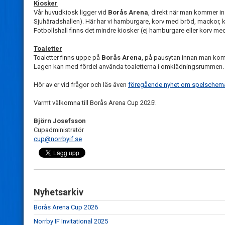
Kiosker
Vår huvudkiosk ligger vid
Borås Arena
, direkt när man kommer i
Sjuhäradshallen). Här har vi hamburgare, korv med bröd, mackor, k
Fotbollshall finns det mindre kiosker (ej hamburgare eller korv me
Toaletter
Toaletter finns uppe på
Borås Arena
, på pausytan innan man komm
Lagen kan med fördel använda toaletterna i omklädningsrummen. De
Hör av er vid frågor och läs även
föregående nyhet om spelschem
Varmt välkomna till Borås Arena Cup 2025!
Björn Josefsson
Cupadministratör
cup@norrbyif.se
Nyhetsarkiv
Borås Arena Cup 2026
Norrby IF Invitational 2025