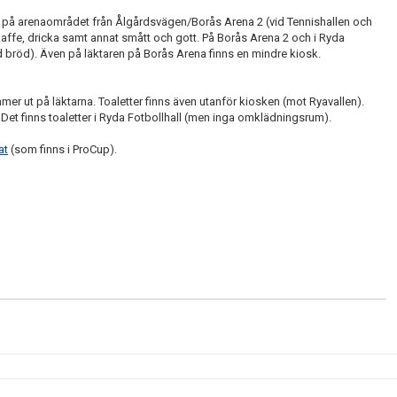
n på arenaområdet från Ålgårdsvägen/Borås Arena 2 (vid Tennishallen och
affe, dricka samt annat smått och gott. På Borås Arena 2 och i Ryda
d bröd). Även på läktaren på Borås Arena finns en mindre kiosk.
er ut på läktarna. Toaletter finns även utanför kiosken (mot Ryavallen).
t finns toaletter i Ryda Fotbollhall (men inga omklädningsrum).
at
(som finns i ProCup).