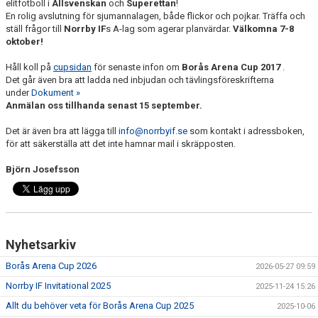
elitfotboll i
Allsvenskan
och
Superettan
!
En rolig avslutning för sjumannalagen, både flickor och pojkar. Träffa och
ställ frågor till
Norrby IF
s A-lag som agerar planvärdar.
Välkomna 7-8
oktober!
Håll koll på
cupsidan
för senaste infon om
Borås Arena Cup 2017
.
Det går även bra att ladda ned inbjudan och tävlingsföreskrifterna
under
Dokument »
Anmälan oss tillhanda senast 15 september.
Det är även bra att lägga till
info@norrbyif.se
som kontakt i adressboken,
för att säkerställa att det inte hamnar mail i skräpposten.
Björn Josefsson
Nyhetsarkiv
Borås Arena Cup 2026
2026-05-27 09:59
Norrby IF Invitational 2025
2025-11-24 15:26
Allt du behöver veta för Borås Arena Cup 2025
2025-10-06