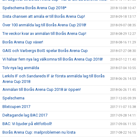
Spelschema Borås Arena Cup 2018*
2018-10-08 10:47
Sista chansen att amäla er till Borås Arena Cup!
2018-09-18 13:17
Över 100 anmälda lag till Borås Arena Cup 2018!
2018-09-07 08:35
Tre veckor kvar av anmälan till Borås Arena Cup!
2018-08-29 12:27
Borås Arena Cup växer!
2018-08-16 11:29
GAIS och Varbergs BoIS spelar Borås Arena Cup
2018-07-27 08:30
Vi hälsar fem nya lag välkomna till Borås Arena Cup 2018!
2018-07-12 11:40
Tolv nya lag anmälda
2018-07-04 10:55
Lerkils IF och Sandareds IF är första anmälda lag till Borås
2018-06-26 14:53
Arena Cup 2018
Anmälan till Borås Arena Cup 2018 är öppen!
2018-06-26 11:45
Spelschema
2017-12-05 09:39
Blixtcupen 2017
2017-11-07 15:38
Deltagande lag BAC 2017
2017-09-28 14:11
BAC: Vi bjuder på elitfotboll!
2017-09-06 11:55
Borås Arena Cup: mailproblemen nu lösta
2017-08-22 16:15