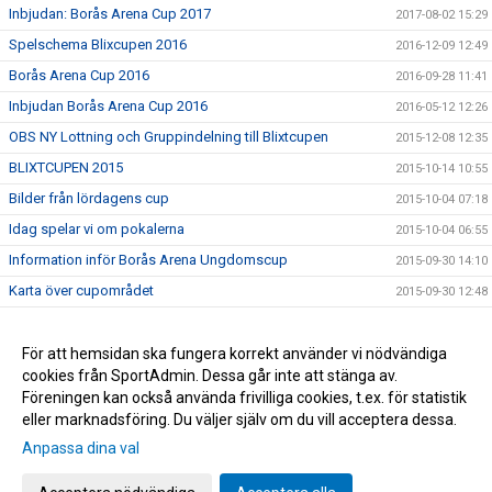
Inbjudan: Borås Arena Cup 2017
2017-08-02 15:29
Spelschema Blixcupen 2016
2016-12-09 12:49
Borås Arena Cup 2016
2016-09-28 11:41
Inbjudan Borås Arena Cup 2016
2016-05-12 12:26
OBS NY Lottning och Gruppindelning till Blixtcupen
2015-12-08 12:35
BLIXTCUPEN 2015
2015-10-14 10:55
Bilder från lördagens cup
2015-10-04 07:18
Idag spelar vi om pokalerna
2015-10-04 06:55
Information inför Borås Arena Ungdomscup
2015-09-30 14:10
Karta över cupområdet
2015-09-30 12:48
Lottningen till Borås Arena Cup
2015-09-21 10:06
Succé för Borås Arena Cup 3-4 oktober
För att hemsidan ska fungera korrekt använder vi nödvändiga
2015-09-15 16:17
cookies från SportAdmin. Dessa går inte att stänga av.
Borås Arena Ungdomscup 2015
2015-06-29 15:48
Föreningen kan också använda frivilliga cookies, t.ex. för statistik
eller marknadsföring. Du väljer själv om du vill acceptera dessa.
Anpassa dina val
Cookie-inställningar
Gå till Webbversion