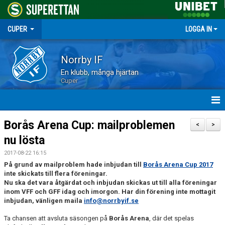
CUPER
LOGGA IN
Norrby IF
En klubb, många hjärtan
Cuper
HEM
Borås Arena Cup: mailproblemen
<
>
nu lösta
NYHETER
2017-08-22 16:15
DOKUMENT
På grund av mailproblem hade inbjudan till
Borås Arena Cup 2017
inte skickats till flera föreningar.
Nu ska det vara åtgärdat och inbjudan skickas ut till alla föreningar
BORÅS ARENA CUP 2026
inom VFF och GFF idag och imorgon. Har din förening inte mottagit
inbjudan, vänligen maila
info@norrbyif.se
Ta chansen att avsluta säsongen på
Borås Arena
, där det spelas