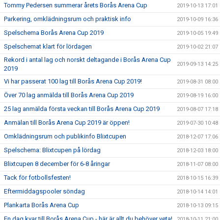
Tommy Pedersen summerar årets Borås Arena Cup
2019-10-13 17:01
Parkering, omklädningsrum och praktisk info
2019-10-09 16:36
Spelschema Borås Arena Cup 2019
2019-10-05 19:49
Spelschemat klart för lördagen
2019-10-02 21:07
Rekord i antal lag och norskt deltagande i Borås Arena Cup
2019-09-13 14:25
2019
Vi har passerat 100 lag till Borås Arena Cup 2019!
2019-08-31 08:00
Över 70 lag anmälda till Borås Arena Cup 2019
2019-08-19 16:00
25 lag anmälda första veckan till Borås Arena Cup 2019
2019-08-07 17:18
Anmälan till Borås Arena Cup 2019 är öppen!
2019-07-30 10:48
Omklädningsrum och publikinfo Blixtcupen
2018-12-07 17:06
Spelschema: Blixtcupen på lördag
2018-12-03 18:00
Blixtcupen 8 december för 6-8 åringar
2018-11-07 08:00
Tack för fotbollsfesten!
2018-10-15 16:39
Eftermiddagspooler söndag
2018-10-14 14:01
Plankarta Borås Arena Cup
2018-10-13 09:15
En dag kvar till Borås Arena Cup - här är allt du behöver veta!
2018-10-11 21:00