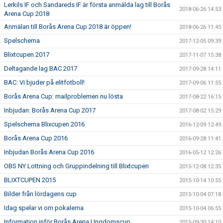
Lerkils IF och Sandareds IF är första anmälda lag till Borås
2018-06-26 14:53
Arena Cup 2018
Anmälan till Borås Arena Cup 2018 är öppen!
2018-06-26 11:45
Spelschema
2017-12-05 09:39
Blixtcupen 2017
2017-11-07 15:38
Deltagande lag BAC 2017
2017-09-28 14:11
BAC: Vi bjuder på elitfotboll!
2017-09-06 11:55
Borås Arena Cup: mailproblemen nu lösta
2017-08-22 16:15
Inbjudan: Borås Arena Cup 2017
2017-08-02 15:29
Spelschema Blixcupen 2016
2016-12-09 12:49
Borås Arena Cup 2016
2016-09-28 11:41
Inbjudan Borås Arena Cup 2016
2016-05-12 12:26
OBS NY Lottning och Gruppindelning till Blixtcupen
2015-12-08 12:35
BLIXTCUPEN 2015
2015-10-14 10:55
Bilder från lördagens cup
2015-10-04 07:18
Idag spelar vi om pokalerna
2015-10-04 06:55
Information inför Borås Arena Ungdomscup
2015-09-30 14:10