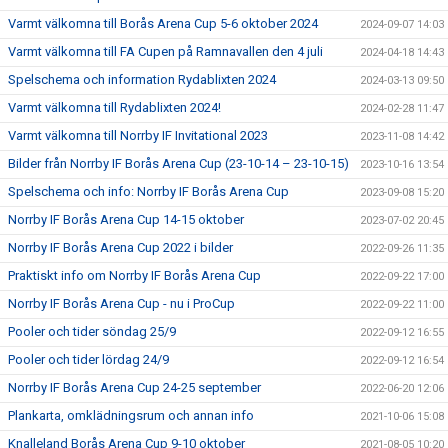
Varmt välkomna till Borås Arena Cup 5-6 oktober 2024
2024-09-07 14:03
Varmt välkomna till FA Cupen på Ramnavallen den 4 juli
2024-04-18 14:43
Spelschema och information Rydablixten 2024
2024-03-13 09:50
Varmt välkomna till Rydablixten 2024!
2024-02-28 11:47
Varmt välkomna till Norrby IF Invitational 2023
2023-11-08 14:42
Bilder från Norrby IF Borås Arena Cup (23-10-14 – 23-10-15)
2023-10-16 13:54
Spelschema och info: Norrby IF Borås Arena Cup
2023-09-08 15:20
Norrby IF Borås Arena Cup 14-15 oktober
2023-07-02 20:45
Norrby IF Borås Arena Cup 2022 i bilder
2022-09-26 11:35
Praktiskt info om Norrby IF Borås Arena Cup
2022-09-22 17:00
Norrby IF Borås Arena Cup - nu i ProCup
2022-09-22 11:00
Pooler och tider söndag 25/9
2022-09-12 16:55
Pooler och tider lördag 24/9
2022-09-12 16:54
Norrby IF Borås Arena Cup 24-25 september
2022-06-20 12:06
Plankarta, omklädningsrum och annan info
2021-10-06 15:08
Knalleland Borås Arena Cup 9-10 oktober
2021-08-05 10:20