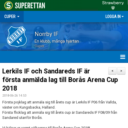
CUPER
LOGGA IN
Norrby IF
En klubb, många hjärtan
Cuper
HEM
Lerkils IF och Sandareds IF är
<
>
första anmälda lag till Borås Arena Cup
NYHETER
2018
DOKUMENT
2018-06-26 14:53
Första pojklag att anmäla sig till årets cup är Lerkils IF P06 från Vallda,
BORÅS ARENA CUP 2026
väster om Kungsbacka, Halland.
Första flicklag att anmäla sig till årets cup är Sandareds IF F08/09 från
Sandared utanför Borås.
Vi hälsar er varmt välkomna till Borås Arena Cup 2018!