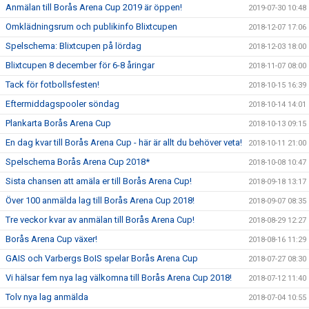
Anmälan till Borås Arena Cup 2019 är öppen!
2019-07-30 10:48
Omklädningsrum och publikinfo Blixtcupen
2018-12-07 17:06
Spelschema: Blixtcupen på lördag
2018-12-03 18:00
Blixtcupen 8 december för 6-8 åringar
2018-11-07 08:00
Tack för fotbollsfesten!
2018-10-15 16:39
Eftermiddagspooler söndag
2018-10-14 14:01
Plankarta Borås Arena Cup
2018-10-13 09:15
En dag kvar till Borås Arena Cup - här är allt du behöver veta!
2018-10-11 21:00
Spelschema Borås Arena Cup 2018*
2018-10-08 10:47
Sista chansen att amäla er till Borås Arena Cup!
2018-09-18 13:17
Över 100 anmälda lag till Borås Arena Cup 2018!
2018-09-07 08:35
Tre veckor kvar av anmälan till Borås Arena Cup!
2018-08-29 12:27
Borås Arena Cup växer!
2018-08-16 11:29
GAIS och Varbergs BoIS spelar Borås Arena Cup
2018-07-27 08:30
Vi hälsar fem nya lag välkomna till Borås Arena Cup 2018!
2018-07-12 11:40
Tolv nya lag anmälda
2018-07-04 10:55