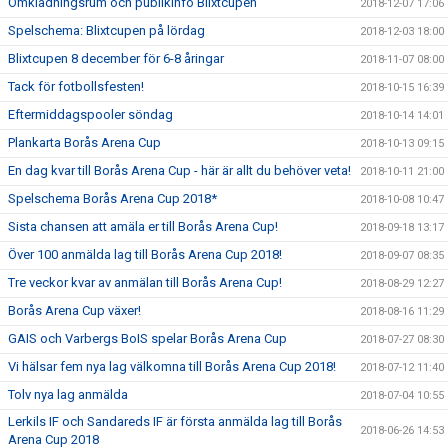
Omklädningsrum och publikinfo Blixtcupen
2018-12-07 17:06
Spelschema: Blixtcupen på lördag
2018-12-03 18:00
Blixtcupen 8 december för 6-8 åringar
2018-11-07 08:00
Tack för fotbollsfesten!
2018-10-15 16:39
Eftermiddagspooler söndag
2018-10-14 14:01
Plankarta Borås Arena Cup
2018-10-13 09:15
En dag kvar till Borås Arena Cup - här är allt du behöver veta!
2018-10-11 21:00
Spelschema Borås Arena Cup 2018*
2018-10-08 10:47
Sista chansen att amäla er till Borås Arena Cup!
2018-09-18 13:17
Över 100 anmälda lag till Borås Arena Cup 2018!
2018-09-07 08:35
Tre veckor kvar av anmälan till Borås Arena Cup!
2018-08-29 12:27
Borås Arena Cup växer!
2018-08-16 11:29
GAIS och Varbergs BoIS spelar Borås Arena Cup
2018-07-27 08:30
Vi hälsar fem nya lag välkomna till Borås Arena Cup 2018!
2018-07-12 11:40
Tolv nya lag anmälda
2018-07-04 10:55
Lerkils IF och Sandareds IF är första anmälda lag till Borås
2018-06-26 14:53
Arena Cup 2018