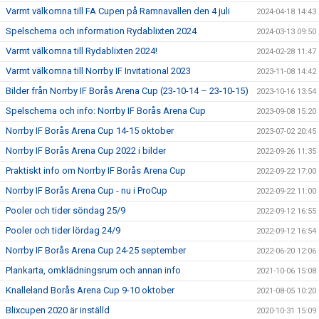
Varmt välkomna till FA Cupen på Ramnavallen den 4 juli
2024-04-18 14:43
Spelschema och information Rydablixten 2024
2024-03-13 09:50
Varmt välkomna till Rydablixten 2024!
2024-02-28 11:47
Varmt välkomna till Norrby IF Invitational 2023
2023-11-08 14:42
Bilder från Norrby IF Borås Arena Cup (23-10-14 – 23-10-15)
2023-10-16 13:54
Spelschema och info: Norrby IF Borås Arena Cup
2023-09-08 15:20
Norrby IF Borås Arena Cup 14-15 oktober
2023-07-02 20:45
Norrby IF Borås Arena Cup 2022 i bilder
2022-09-26 11:35
Praktiskt info om Norrby IF Borås Arena Cup
2022-09-22 17:00
Norrby IF Borås Arena Cup - nu i ProCup
2022-09-22 11:00
Pooler och tider söndag 25/9
2022-09-12 16:55
Pooler och tider lördag 24/9
2022-09-12 16:54
Norrby IF Borås Arena Cup 24-25 september
2022-06-20 12:06
Plankarta, omklädningsrum och annan info
2021-10-06 15:08
Knalleland Borås Arena Cup 9-10 oktober
2021-08-05 10:20
Blixcupen 2020 är inställd
2020-10-31 15:09