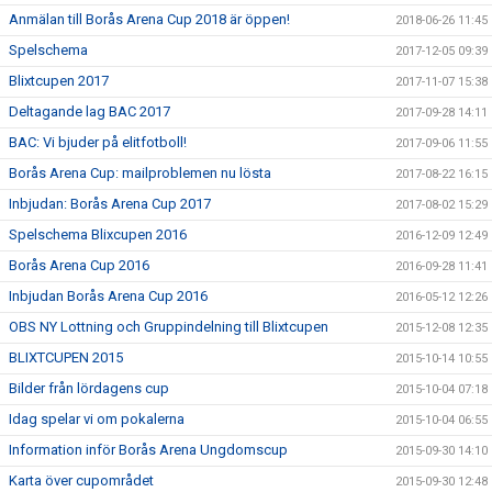
Anmälan till Borås Arena Cup 2018 är öppen!
2018-06-26 11:45
Spelschema
2017-12-05 09:39
Blixtcupen 2017
2017-11-07 15:38
Deltagande lag BAC 2017
2017-09-28 14:11
BAC: Vi bjuder på elitfotboll!
2017-09-06 11:55
Borås Arena Cup: mailproblemen nu lösta
2017-08-22 16:15
Inbjudan: Borås Arena Cup 2017
2017-08-02 15:29
Spelschema Blixcupen 2016
2016-12-09 12:49
Borås Arena Cup 2016
2016-09-28 11:41
Inbjudan Borås Arena Cup 2016
2016-05-12 12:26
OBS NY Lottning och Gruppindelning till Blixtcupen
2015-12-08 12:35
BLIXTCUPEN 2015
2015-10-14 10:55
Bilder från lördagens cup
2015-10-04 07:18
Idag spelar vi om pokalerna
2015-10-04 06:55
Information inför Borås Arena Ungdomscup
2015-09-30 14:10
Karta över cupområdet
2015-09-30 12:48