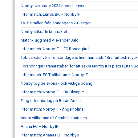
Norrby avslutade 2024 med ett kryss
Inför match: Lunds BK – Norrby IF
TV: Se målen från söndagens 2-0-seger
Norrby säkrade kontraktet
Match-Tugg med Alexander Salo
Inför match: Norrby IF – FC Rosengård
Tobias Edenvik inför söndagens hemmamatch: "Bra fart och mycke
Förändringar i tränarstaben för att säkra Norrby IF:s plats i Ettan S
Inför match: FC Trollhättan – Norrby IF
Norrby tog tre sköna - och viktiga poäng
Inför match: Norrby IF – BK Olympic
Tung eftermiddag på Borås Arena
Inför match: Norrby IF - Ängelholms FF
Varmt välkomna till Samhällsmatchen
Ariana FC – Norrby IF
Inför match: Ariana FC – Norrby IF