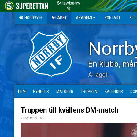
NORRBY IF
A-LAGET
AKADEMI
KONTAKT
BIL
Norrb
En klubb, mån
A-laget
HEM
NYHETER
MATCHER
TRUPPEN
KALENDER
DO
Truppen till kvällens DM-match
2023-03-29 13:00