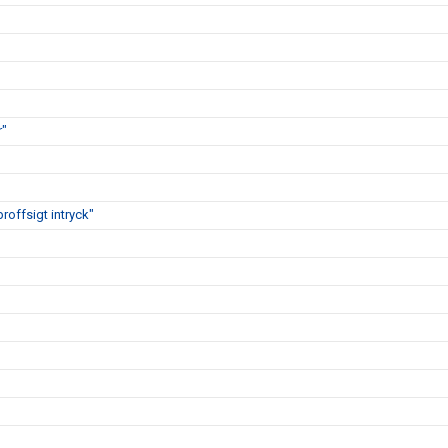
r"
proffsigt intryck"