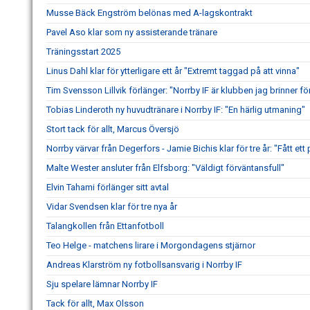
Musse Bäck Engström belönas med A-lagskontrakt
Pavel Aso klar som ny assisterande tränare
Träningsstart 2025
Linus Dahl klar för ytterligare ett år "Extremt taggad på att vinna"
Tim Svensson Lillvik förlänger: "Norrby IF är klubben jag brinner fö
Tobias Linderoth ny huvudtränare i Norrby IF: "En härlig utmaning"
Stort tack för allt, Marcus Översjö
Norrby värvar från Degerfors - Jamie Bichis klar för tre år: "Fått ett 
Malte Wester ansluter från Elfsborg: "Väldigt förväntansfull"
Elvin Tahami förlänger sitt avtal
Vidar Svendsen klar för tre nya år
Talangkollen från Ettanfotboll
Teo Helge - matchens lirare i Morgondagens stjärnor
Andreas Klarström ny fotbollsansvarig i Norrby IF
Sju spelare lämnar Norrby IF
Tack för allt, Max Olsson