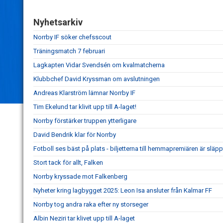
Nyhetsarkiv
Norrby IF söker chefsscout
Träningsmatch 7 februari
Lagkapten Vidar Svendsén om kvalmatcherna
Klubbchef David Kryssman om avslutningen
Andreas Klarström lämnar Norrby IF
Tim Ekelund tar klivit upp till A-laget!
Norrby förstärker truppen ytterligare
David Bendrik klar för Norrby
Fotboll ses bäst på plats - biljetterna till hemmapremiären är släpp
Stort tack för allt, Falken
Norrby kryssade mot Falkenberg
Nyheter kring lagbygget 2025: Leon Isa ansluter från Kalmar FF
Norrby tog andra raka efter ny storseger
Albin Neziri tar klivet upp till A-laget