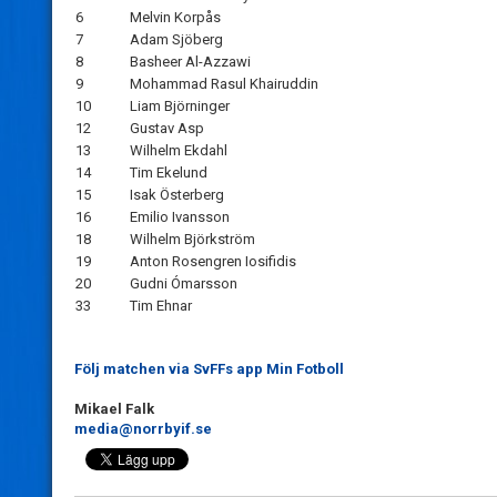
6
Melvin Korpås
7
Adam Sjöberg
8
Basheer Al-Azzawi
9
Mohammad Rasul Khairuddin
10
Liam Björninger
12
Gustav Asp
13
Wilhelm Ekdahl
14
Tim Ekelund
15
Isak Österberg
16
Emilio Ivansson
18
Wilhelm Björkström
19
Anton Rosengren Iosifidis
20
Gudni Ómarsson
33
Tim Ehnar
Följ matchen via SvFFs app Min Fotboll
Mikael Falk
media@norrbyif.se