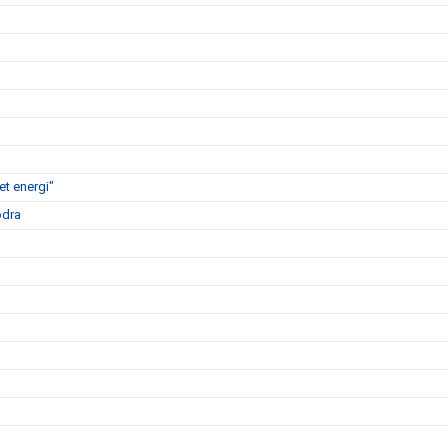
t energi"
ödra