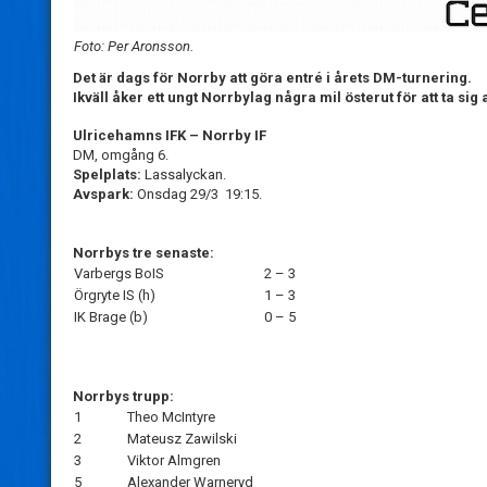
Foto: Per Aronsson.
Det är dags för Norrby att göra entré i årets DM-turnering.
Ikväll åker ett ungt Norrbylag några mil österut för att ta sig
Ulricehamns IFK – Norrby IF
DM, omgång 6.
Spelplats:
Lassalyckan.
Avspark:
Onsdag 29/3 19:15.
Norrbys tre senaste:
Varbergs BoIS
2 – 3
Örgryte IS (h)
1 – 3
IK Brage (b)
0 – 5
Norrbys trupp:
1
Theo McIntyre
2
Mateusz Zawilski
3
Viktor Almgren
5
Alexander Warneryd