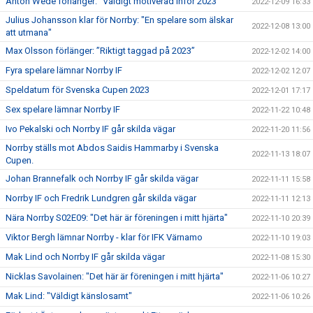
Anton Wede förlänger: ”Väldigt motiverad inför 2023"
2022-12-09 16:33
Julius Johansson klar för Norrby: "En spelare som älskar
2022-12-08 13:00
att utmana"
Max Olsson förlänger: ”Riktigt taggad på 2023”
2022-12-02 14:00
Fyra spelare lämnar Norrby IF
2022-12-02 12:07
Speldatum för Svenska Cupen 2023
2022-12-01 17:17
Sex spelare lämnar Norrby IF
2022-11-22 10:48
Ivo Pekalski och Norrby IF går skilda vägar
2022-11-20 11:56
Norrby ställs mot Abdos Saidis Hammarby i Svenska
2022-11-13 18:07
Cupen.
Johan Brannefalk och Norrby IF går skilda vägar
2022-11-11 15:58
Norrby IF och Fredrik Lundgren går skilda vägar
2022-11-11 12:13
Nära Norrby S02E09: "Det här är föreningen i mitt hjärta"
2022-11-10 20:39
Viktor Bergh lämnar Norrby - klar för IFK Värnamo
2022-11-10 19:03
Mak Lind och Norrby IF går skilda vägar
2022-11-08 15:30
Nicklas Savolainen: "Det här är föreningen i mitt hjärta"
2022-11-06 10:27
Mak Lind: "Väldigt känslosamt"
2022-11-06 10:26