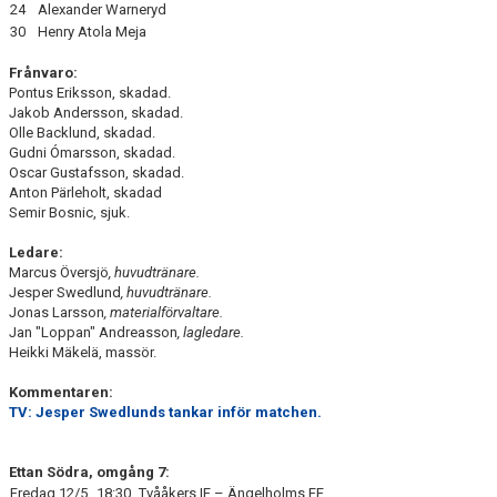
24
Alexander Warneryd
30
Henry Atola Meja
Frånvaro:
Pontus Eriksson, skadad.
Jakob Andersson, skadad.
Olle Backlund, skadad.
Gudni Ómarsson, skadad.
Oscar Gustafsson, skadad.
Anton Pärleholt, skadad
Semir Bosnic, sjuk.
Ledare:
Marcus Översjö
, huvudtränare.
Jesper Swedlund
, huvudtränare.
Jonas Larsson
, materialförvaltare.
Jan "Loppan" Andreasson
, lagledare.
Heikki Mäkelä, massör.
Kommentaren:
TV: Jesper Swedlunds tankar inför matchen.
Ettan Södra, omgång 7:
Fredag 12/5
18:30
Tvååkers IF – Ängelholms FF