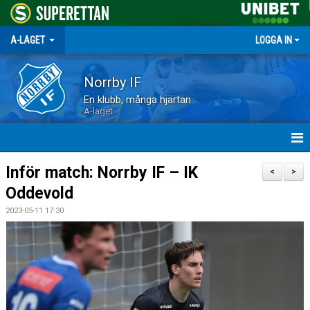
A-LAGET
LOGGA IN
Norrby IF
En klubb, många hjärtan
A-laget
HEM
Inför match: Norrby IF – IK
<
>
Oddevold
NYHETER
2023-05-11 17:30
MATCHER
TRUPPEN
KALENDER