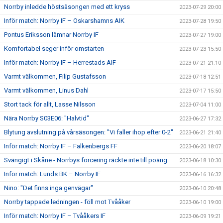
Norrby inledde höstsäsongen med ett kryss
2023-07-29 20:00
Inför match: Norrby IF – Oskarshamns AIK
2023-07-28 19:50
Pontus Eriksson lämnar Norrby IF
2023-07-27 19:00
Komfortabel seger inför omstarten
2023-07-23 15:50
Inför match: Norrby IF – Herrestads AIF
2023-07-21 21:10
Varmt välkommen, Filip Gustafsson
2023-07-18 12:51
Varmt välkommen, Linus Dahl
2023-07-17 15:50
Stort tack för allt, Lasse Nilsson
2023-07-04 11:00
Nära Norrby S03E06: "Halvtid"
2023-06-27 17:32
Blytung avslutning på vårsäsongen: "Vi faller ihop efter 0-2"
2023-06-21 21:40
Inför match: Norrby IF – Falkenbergs FF
2023-06-20 18:07
Svängigt i Skåne - Norrbys forcering räckte inte till poäng
2023-06-18 10:30
Inför match: Lunds BK – Norrby IF
2023-06-16 16:32
Nino: "Det finns inga genvägar"
2023-06-10 20:48
Norrby tappade ledningen - föll mot Tvååker
2023-06-10 19:00
Inför match: Norrby IF – Tvååkers IF
2023-06-09 19:21