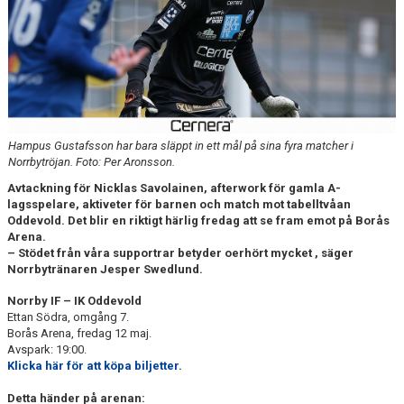
DOKUMENT
BILDARKIV
BILDER 2025
TABELL ETTAN SÖDRA 2025
Hampus Gustafsson har bara släppt in ett mål på sina fyra matcher i
Norrbytröjan. Foto: Per Aronsson.
Avtackning för Nicklas Savolainen, afterwork för gamla A-
lagsspelare, aktiveter för barnen och match mot tabelltvåan
Oddevold. Det blir en riktigt härlig fredag att se fram emot på Borås
Arena.
– Stödet från våra supportrar betyder oerhört mycket , säger
Norrbytränaren Jesper Swedlund.
Norrby IF – IK Oddevold
Ettan Södra, omgång 7.
Borås Arena, fredag 12 maj.
Avspark: 19:00.
Klicka här för att köpa biljetter.
Detta händer på arenan: