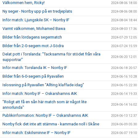
Välkommen hem, Ricky!
2024-08-06 18:00
Ny seger - Norrby upp på en tredjeplats
2024-08-06 08:00
Inför match: Ljungskile SK – Norrby IF
2024-08-04 18:44
Varmt välkommen, Mohamed Bawa
2024-08-03 17:36
Bilder från lördagens segermatch
2024-07-29 12:05
Bilder från 2-0-segern mot J-Södra
2024-07-24 15:59
Delat pott i Torslanda: "Tacksamma för stödet från våra
2024-06-20 12:01
supportrar"
Inför match: Torslanda IK – Norrby IF
2024-06-18 20:57
Bilder från 6-0-segern på Ryavallen
2024-06-16 10:28
Islossning på Ryavallen "Allting klaffade idag"
2024-06-15 22:30
Inför match: Norrby IF – Oskarshamns AIK
2024-06-14 19:33
"Roligt att få en sån här match som är något lite
2024-06-14 16:02
annorlunda"
Publikinformation: Norrby IF – Oskarshamns AIK
2024-06-13 12:37
Norrby fick det inte att stämma - kammade noll i Skåne
2024-06-09 05:30
Inför match: Eskilsminne IF – Norrby IF
2024-06-07 19:10