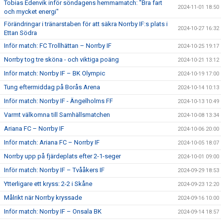
Tobias Edenvik inför söndagens hemmamatch: "Bra fart
2024-11-01 18:50
och mycket energi"
Förändringar i tränarstaben för att säkra Norrby IF:s plats i
2024-10-27 16:32
Ettan Södra
Inför match: FC Trollhättan – Norrby IF
2024-10-25 19:17
Norrby tog tre sköna - och viktiga poäng
2024-10-21 13:12
Inför match: Norrby IF – BK Olympic
2024-10-19 17:00
Tung eftermiddag på Borås Arena
2024-10-14 10:13
Inför match: Norrby IF - Ängelholms FF
2024-10-13 10:49
Varmt välkomna till Samhällsmatchen
2024-10-08 13:34
Ariana FC – Norrby IF
2024-10-06 20:00
Inför match: Ariana FC – Norrby IF
2024-10-05 18:07
Norrby upp på fjärdeplats efter 2-1-seger
2024-10-01 09:00
Inför match: Norrby IF – Tvååkers IF
2024-09-29 18:53
Ytterligare ett kryss: 2-2 i Skåne
2024-09-23 12:20
Målrikt när Norrby kryssade
2024-09-16 10:00
Inför match: Norrby IF – Onsala BK
2024-09-14 18:57