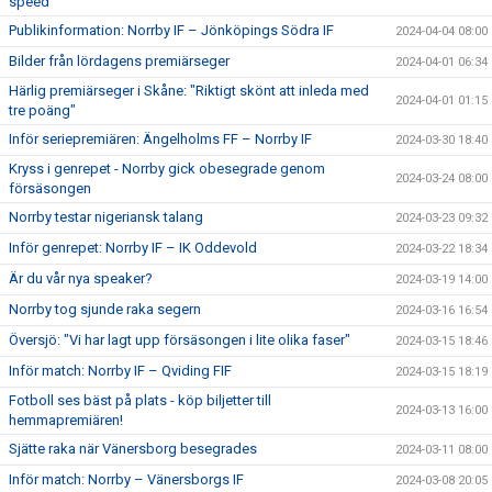
speed"
Publikinformation: Norrby IF – Jönköpings Södra IF
2024-04-04 08:00
Bilder från lördagens premiärseger
2024-04-01 06:34
Härlig premiärseger i Skåne: "Riktigt skönt att inleda med
2024-04-01 01:15
tre poäng"
Inför seriepremiären: Ängelholms FF – Norrby IF
2024-03-30 18:40
Kryss i genrepet - Norrby gick obesegrade genom
2024-03-24 08:00
försäsongen
Norrby testar nigeriansk talang
2024-03-23 09:32
Inför genrepet: Norrby IF – IK Oddevold
2024-03-22 18:34
Är du vår nya speaker?
2024-03-19 14:00
Norrby tog sjunde raka segern
2024-03-16 16:54
Översjö: "Vi har lagt upp försäsongen i lite olika faser"
2024-03-15 18:46
Inför match: Norrby IF – Qviding FIF
2024-03-15 18:19
Fotboll ses bäst på plats - köp biljetter till
2024-03-13 16:00
hemmapremiären!
Sjätte raka när Vänersborg besegrades
2024-03-11 08:00
Inför match: Norrby – Vänersborgs IF
2024-03-08 20:05