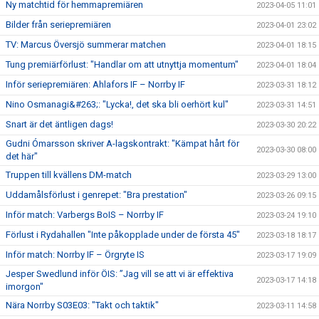
Ny matchtid för hemmapremiären
2023-04-05 11:01
Bilder från seriepremiären
2023-04-01 23:02
TV: Marcus Översjö summerar matchen
2023-04-01 18:15
Tung premiärförlust: "Handlar om att utnyttja momentum"
2023-04-01 18:04
Inför seriepremiären: Ahlafors IF – Norrby IF
2023-03-31 18:12
Nino Osmanagi&#263;: "Lycka!, det ska bli oerhört kul"
2023-03-31 14:51
Snart är det äntligen dags!
2023-03-30 20:22
Gudni Ómarsson skriver A-lagskontrakt: "Kämpat hårt för
2023-03-30 08:00
det här"
Truppen till kvällens DM-match
2023-03-29 13:00
Uddamålsförlust i genrepet: "Bra prestation"
2023-03-26 09:15
Inför match: Varbergs BoIS – Norrby IF
2023-03-24 19:10
Förlust i Rydahallen "Inte påkopplade under de första 45"
2023-03-18 18:17
Inför match: Norrby IF – Örgryte IS
2023-03-17 19:09
Jesper Swedlund inför ÖIS: ”Jag vill se att vi är effektiva
2023-03-17 14:18
imorgon"
Nära Norrby S03E03: "Takt och taktik"
2023-03-11 14:58