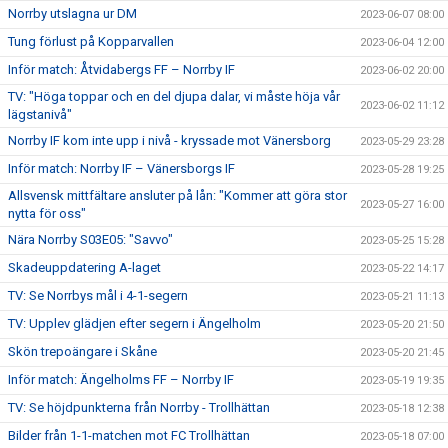
Norrby utslagna ur DM
2023-06-07 08:00
Tung förlust på Kopparvallen
2023-06-04 12:00
Inför match: Åtvidabergs FF – Norrby IF
2023-06-02 20:00
TV: "Höga toppar och en del djupa dalar, vi måste höja vår
2023-06-02 11:12
lägstanivå"
Norrby IF kom inte upp i nivå - kryssade mot Vänersborg
2023-05-29 23:28
Inför match: Norrby IF – Vänersborgs IF
2023-05-28 19:25
Allsvensk mittfältare ansluter på lån: "Kommer att göra stor
2023-05-27 16:00
nytta för oss"
Nära Norrby S03E05: "Savvo"
2023-05-25 15:28
Skadeuppdatering A-laget
2023-05-22 14:17
TV: Se Norrbys mål i 4-1-segern
2023-05-21 11:13
TV: Upplev glädjen efter segern i Ängelholm
2023-05-20 21:50
Skön trepoängare i Skåne
2023-05-20 21:45
Inför match: Ängelholms FF – Norrby IF
2023-05-19 19:35
TV: Se höjdpunkterna från Norrby - Trollhättan
2023-05-18 12:38
Bilder från 1-1-matchen mot FC Trollhättan
2023-05-18 07:00