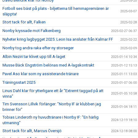
David Bendrik klar för Norrby
2025-03-20
Fotboll ses bäst på plats - biljetterna till hemmapremiären är
2025-03-07
släppta!
Stort tack för allt, Falken
2025-02-28
Norrby kryssade mot Falkenberg
2025-02-27 06:37
Nyheter kring lagbygget 2025: Leon Isa ansluter från Kalmar FF
2025-02-22
Norrby tog andra raka efter ny storseger
2025-02-09
Albin Neziri tar klivet upp till A-laget
2025-01-14 10:34
Musse Bäck Engström belönas med A-lagskontrakt
2025-01-12 15:13
Pavel Aso klar som ny assisterande tränare
2025-01-11 13:03
Träningsstart 2025
2025-01-07 06:00
Linus Dahl klar för ytterligare ett år "Extremt taggad på att
2025-01-05 10:58
vinna"
Tim Svensson Lillvik förlänger: "Norrby IF är klubben jag
2025-01-04 18:11
brinner för"
Tobias Linderoth ny huvudtränare i Norrby IF: "En härlig
2024-12-19 18:10
utmaning"
Stort tack för allt, Marcus Översjö
2024-12-18 08:00