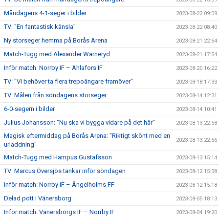
Måndagens 4-1-seger i bilder
2023-08-22 09:09
TV: "En fantastisk känsla"
2023-08-22 08:40
Ny storseger hemma på Borås Arena
2023-08-21 22:54
Match-Tugg med Alexander Warneryd
2023-08-21 17:54
Inför match: Norrby IF – Ahlafors IF
2023-08-20 16:22
TV: "Vi behöver ta flera trepoängare framöver"
2023-08-18 17:33
TV: Målen från söndagens storseger
2023-08-14 12:31
6-0-segern i bilder
2023-08-14 10:41
Julius Johansson: "Nu ska vi bygga vidare på det här"
2023-08-13 22:58
Magisk eftermiddag på Borås Arena: "Riktigt skönt med en
2023-08-13 22:56
urladdning"
Match-Tugg med Hampus Gustafsson
2023-08-13 15:14
TV: Marcus Översjös tankar inför söndagen
2023-08-12 15:38
Inför match: Norrby IF – Ängelholms FF
2023-08-12 15:18
Delad pott i Vänersborg
2023-08-05 18:13
Inför match: Vänersborgs IF – Norrby IF
2023-08-04 19:20