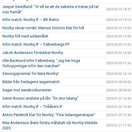
Jesper Swedlund: ”Vi vill se att de sakerna vi tränar på tar
2023-02-10 18:27
oss framåt”
Inför match: Norrby IF – BK Astrio
2023-02-10 18:14
Norrby värvar norskt: Marcus Victorio klar för två
2023-02-10 13:50
Norrby föll med uddamålet
2023-02-05 12:00
Inför match: Norrby IF – Falkenbergs FF
2023-02-03 19:25
Jakob Andersson förstärker Norrby
2023-02-03 16:00
Olle Backlund inför Falkenberg: "Jag har höga
2023-02-03 11:26
förhoppningar inför den matchen"
Säsongspremiär för Nära Norrby!
2023-02-02 16:14
Bilder från fredagens segermatch
2023-01-30 09:00
Seger mot seriekonkurrenten
2023-01-28 08:00
Semir Bosnic ansluter på lån: "En stor talang"
2023-01-27 16:30
Inför match: Norrby IF – Tvååkers IF
2023-01-26 19:36
Anton Pärleholt klar för Norrby: "Fina ledaregenskaper"
2023-01-23 15:30
Max Andersson årets första målskytt när Norrby inledde
2023-01-21 11:50
2023