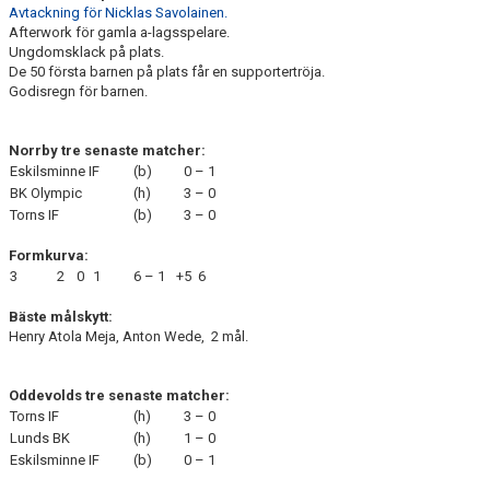
Avtackning för Nicklas Savolainen.
Afterwork för gamla a-lagsspelare.
Ungdomsklack på plats.
De 50 första barnen på plats får en supportertröja.
Godisregn för barnen.
Norrby tre senaste matcher:
Eskilsminne IF
(b)
0 – 1
BK Olympic
(h)
3 – 0
Torns IF
(b)
3 – 0
Formkurva:
3
2
0
1
6 – 1
+5
6
Bäste målskytt:
Henry Atola Meja, Anton Wede, 2 mål.
Oddevolds tre senaste matcher:
Torns IF
(h)
3 – 0
Lunds BK
(h)
1 – 0
Eskilsminne IF
(b)
0 – 1