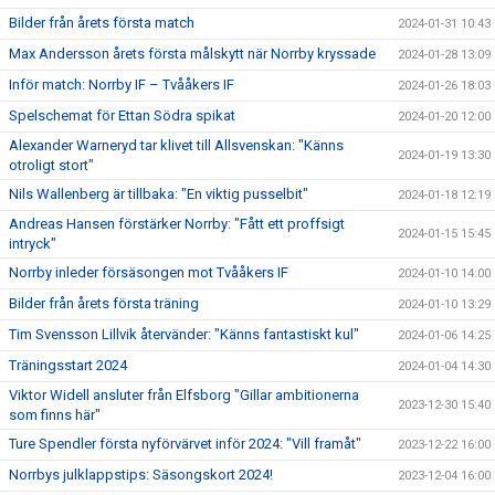
Bilder från årets första match
2024-01-31 10:43
Max Andersson årets första målskytt när Norrby kryssade
2024-01-28 13:09
Inför match: Norrby IF – Tvååkers IF
2024-01-26 18:03
Spelschemat för Ettan Södra spikat
2024-01-20 12:00
Alexander Warneryd tar klivet till Allsvenskan: "Känns
2024-01-19 13:30
otroligt stort"
Nils Wallenberg är tillbaka: "En viktig pusselbit"
2024-01-18 12:19
Andreas Hansen förstärker Norrby: "Fått ett proffsigt
2024-01-15 15:45
intryck"
Norrby inleder försäsongen mot Tvååkers IF
2024-01-10 14:00
Bilder från årets första träning
2024-01-10 13:29
Tim Svensson Lillvik återvänder: "Känns fantastiskt kul"
2024-01-06 14:25
Träningsstart 2024
2024-01-04 14:30
Viktor Widell ansluter från Elfsborg "Gillar ambitionerna
2023-12-30 15:40
som finns här"
Ture Spendler första nyförvärvet inför 2024: "Vill framåt"
2023-12-22 16:00
Norrbys julklappstips: Säsongskort 2024!
2023-12-04 16:00