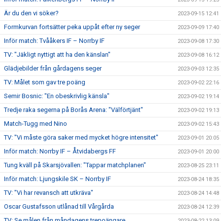
Är du den vi söker?
2023-09-15 12:41
Formkurvan fortsätter peka uppåt efter ny seger
2023-09-09 17:40
Inför match: Tvååkers IF – Norrby IF
2023-09-08 17:30
TV: "Jäkligt nyttigt att ha den känslan"
2023-09-08 16:12
Glädjebilder från gårdagens seger
2023-09-03 12:35
TV: Målet som gav tre poäng
2023-09-02 22:16
Semir Bosnic: "En obeskrivlig känsla"
2023-09-02 19:14
Tredje raka segerna på Borås Arena: "Välförtjänt"
2023-09-02 19:13
Match-Tugg med Nino
2023-09-02 15:43
TV: "Vi måste göra saker med mycket högre intensitet"
2023-09-01 20:05
Inför match: Norrby IF – Åtvidabergs FF
2023-09-01 20:00
Tung kväll på Skarsjövallen: "Tappar matchplanen"
2023-08-25 23:11
Inför match: Ljungskile SK – Norrby IF
2023-08-24 18:35
TV: "Vi har revansch att utkräva"
2023-08-24 14:48
Oscar Gustafsson utlånad till Vårgårda
2023-08-24 12:39
TV: Se målen från måndagens trepoängare
2023-08-22 13:09