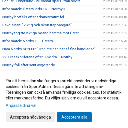
Förlust i Östersund - nu väntar spel i Ettan södra
2022-11-05 23:53
Inför match: Östersunds FK – Norrby IF
2022-11-04 18:08
Norrby bötfälls efter administrativt fel
2022-11-03 09:18
Savolainen: "Viktig och skön trepoängare"
2022-10-29 17:06
Norrby tog tre viktiga poäng hemma mot Öster
2022-10-29 17:05
Inför match: Norrby IF – Östers IF
2022-10-28 16:20
Nära Norrby S02E08: "Tror inte han har så fina handleder"
2022-10-28 11:02
TV: Presskonferens efter J-Södra – Norrby
2022-10-25 09:16
Norrby föll efter sent avgörande
2022-10-24 21:35
Salo: " Vi har ju några fina minnen från Stadsparksvallen
2022-10-23 17:36
För att hemsidan ska fungera korrekt använder vi nödvändiga
Inför match: Jönköpings Södra IF – Norrby IF
2022-10-23 17:22
cookies från SportAdmin. Dessa går inte att stänga av.
17-årige Olle Backlund skriver A-lagskontrakt: "Stolt över att
2022-10-20 15:00
Föreningen kan också använda frivilliga cookies, t.ex. för statistik
ha tagit det här steget"
eller marknadsföring. Du väljer själv om du vill acceptera dessa.
Norrby nollade hemma mot BP
2022-10-15 15:52
Anpassa dina val
Inför match: Norrby IF – IF Brommapojkarna
2022-10-14 19:04
Acceptera nödvändiga
Acceptera alla
Lördagens matchvärd: Stiftelsen Garissa
2022-10-14 13:32
Tung förlust i Västerås: "Blir fega"
2022-10-08 17:20