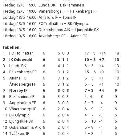
Fredag 12/5
19:00
Lunds BK – Eskilsminne IF
Fredag 12/5
19:00
Vänersborgs IF – Falkenbergs FF
Lördag 13/5
16:00
Ahlafors IF – Torns IF
Lördag 13/5
16:00
FC Trollhättan – BK Olympic
Lördag 13/5
16:00
Oskarshamns AIK – Ljungskile SK
Lördag 13/5
16:00
Åtvidabergs FF – Ariana FC
Tabellen:
1
FC Trollhättan
6
6
0
0
17 – 3
+14
18
2
IK Oddevold
6
4
1
1
10 – 3
+7
13
3
Lunds BK
6
4
1
1
6 – 2
+4
13
4
Falkenbergs FF
6
3
1
2
15 – 6
+9
10
5
Ariana FC
6
3
1
2
6 – 5
+1
10
Åtvidabergs FF
6
3
1
2
6 – 5
+1
10
7
Norrby IF
6
3
0
3
7 – 3
+4
9
8
Eskilsminne IF
6
3
0
3
4 - 4
0
9
9
Ängelholms FF
6
3
0
3
3 – 7
-4
9
10
Vänersborgs IF
6
2
0
4
6 – 9
-3
6
11
BK Olympic
6
2
0
4
4 – 7
-3
6
12
Ljungskile SK
6
2
0
4
6 – 10
-4
6
13
Oskarshamns AIK
6
2
0
4
5 – 9
-4
6
14
Tvååkers IF
6
2
0
4
4 – 8
-4
6