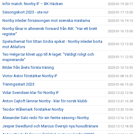
Inför match: Norrby IF – BK Häcken
2023-01-19 20:17
Säsongskort 2023 - ute nu!
2023-01-17 15:00
Norrby inleder försäsongen mot svenska mästarna
2023-01-16 19:13
Norrby lånar in allsvensk forward från AIK: "Har ett brett
2023-01-16 15:00
register"
Spelschemat förr Ettan Södra spikat - Norrby inleder borta
2023-01-12 13:35
mot Ahlafors
Teo Helge tar klivet upp till A-laget: "Väldigt roligt och
2023-01-11 12:55
inspirerande"
Bilder från årets första träning
2023-01-10 10:35
Victor Astor förstärker Norrby IF
2023-01-08 16:31
Träningsstart 2023
2023-01-06 15:26
Vidar Svendsen klar för Norrby IF
2022-12-22 12:56
Anton Cajtoft lämnar Norrby - klar för norsk klubb
2022-12-21 16:28
Teodor Wålemark förstärker Norrby
2022-12-20 10:00
Alexander Salo redo för sin femte säsong i Norrby
2022-12-16 12:31
Jesper Swedlund och Marcus Översjö nya huvudtränare
2022-12-12 18:30