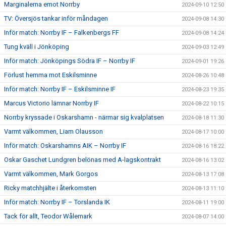
Marginalerna emot Norrby
2024-09-10 12:50
TV: Översjös tankar inför måndagen
2024-09-08 14:30
Inför match: Norrby IF – Falkenbergs FF
2024-09-08 14:24
Tung kväll i Jönköping
2024-09-03 12:49
Inför match: Jönköpings Södra IF – Norrby IF
2024-09-01 19:26
Förlust hemma mot Eskilsminne
2024-08-26 10:48
Inför match: Norrby IF – Eskilsminne IF
2024-08-23 19:35
Marcus Victorio lämnar Norrby IF
2024-08-22 10:15
Norrby kryssade i Oskarshamn - närmar sig kvalplatsen
2024-08-18 11:30
Varmt välkommen, Liam Olausson
2024-08-17 10:00
Inför match: Oskarshamns AIK – Norrby IF
2024-08-16 18:22
Oskar Gaschet Lundgren belönas med A-lagskontrakt
2024-08-16 13:02
Varmt välkommen, Mark Gorgos
2024-08-13 17:08
Ricky matchhjälte i återkomsten
2024-08-13 11:10
Inför match: Norrby IF – Torslanda IK
2024-08-11 19:00
Tack för allt, Teodor Wålemark
2024-08-07 14:00