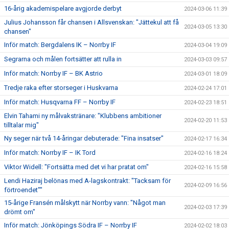
16-årig akademispelare avgjorde derbyt
2024-03-06 11:39
Julius Johansson får chansen i Allsvenskan: "Jättekul att få
2024-03-05 13:30
chansen"
Inför match: Bergdalens IK – Norrby IF
2024-03-04 19:09
Segrarna och målen fortsätter att rulla in
2024-03-03 09:57
Inför match: Norrby IF – BK Astrio
2024-03-01 18:09
Tredje raka efter storseger i Huskvarna
2024-02-24 17:01
Inför match: Husqvarna FF – Norrby IF
2024-02-23 18:51
Elvin Tahami ny målvakstränare: "Klubbens ambitioner
2024-02-20 11:53
tilltalar mig"
Ny seger när två 14-åringar debuterade: "Fina insatser"
2024-02-17 16:34
Inför match: Norrby IF – IK Tord
2024-02-16 18:24
Viktor Widell: "Fortsätta med det vi har pratat om"
2024-02-16 15:58
Lendi Haziraj belönas med A-lagskontrakt: "Tacksam för
2024-02-09 16:56
förtroendet""
15-årige Fransén målskytt när Norrby vann: "Något man
2024-02-03 17:39
drömt om"
Inför match: Jönköpings Södra IF – Norrby IF
2024-02-02 18:03