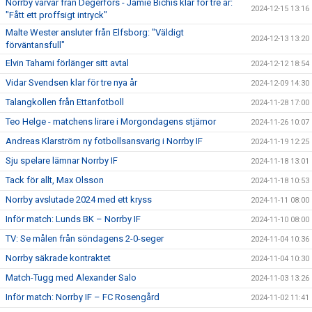
Norrby värvar från Degerfors - Jamie Bichis klar för tre år:
2024-12-15 13:16
"Fått ett proffsigt intryck"
Malte Wester ansluter från Elfsborg: "Väldigt
2024-12-13 13:20
förväntansfull"
Elvin Tahami förlänger sitt avtal
2024-12-12 18:54
Vidar Svendsen klar för tre nya år
2024-12-09 14:30
Talangkollen från Ettanfotboll
2024-11-28 17:00
Teo Helge - matchens lirare i Morgondagens stjärnor
2024-11-26 10:07
Andreas Klarström ny fotbollsansvarig i Norrby IF
2024-11-19 12:25
Sju spelare lämnar Norrby IF
2024-11-18 13:01
Tack för allt, Max Olsson
2024-11-18 10:53
Norrby avslutade 2024 med ett kryss
2024-11-11 08:00
Inför match: Lunds BK – Norrby IF
2024-11-10 08:00
TV: Se målen från söndagens 2-0-seger
2024-11-04 10:36
Norrby säkrade kontraktet
2024-11-04 10:30
Match-Tugg med Alexander Salo
2024-11-03 13:26
Inför match: Norrby IF – FC Rosengård
2024-11-02 11:41