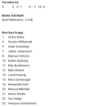
Formkurva:
3
2
0
1
4 – 1
+3
6
Bäste målskytt:
Axel Pettersson, 3 mål.
Norrbys trupp:
1
Victor Astor
3
Teodor Wålemark
5
Vidar Svendsen
7
Julius Johansson
8
Marcus Victorio
10
Adam Sjöberg
11
Max Andersson
12
Max Olsson
14
Lendi Haziraj
15
Nino Osmanagić
16
Alexander Salo
20
Marcus Mikhaill
21
Anton Wede
22
Teo Helge
23
Hampus Gustafsson