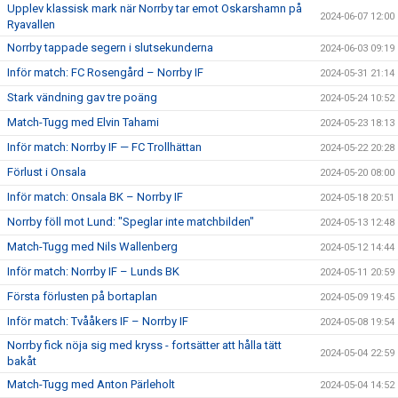
Upplev klassisk mark när Norrby tar emot Oskarshamn på
2024-06-07 12:00
Ryavallen
Norrby tappade segern i slutsekunderna
2024-06-03 09:19
Inför match: FC Rosengård – Norrby IF
2024-05-31 21:14
Stark vändning gav tre poäng
2024-05-24 10:52
Match-Tugg med Elvin Tahami
2024-05-23 18:13
Inför match: Norrby IF — FC Trollhättan
2024-05-22 20:28
Förlust i Onsala
2024-05-20 08:00
Inför match: Onsala BK – Norrby IF
2024-05-18 20:51
Norrby föll mot Lund: "Speglar inte matchbilden"
2024-05-13 12:48
Match-Tugg med Nils Wallenberg
2024-05-12 14:44
Inför match: Norrby IF – Lunds BK
2024-05-11 20:59
Första förlusten på bortaplan
2024-05-09 19:45
Inför match: Tvååkers IF – Norrby IF
2024-05-08 19:54
Norrby fick nöja sig med kryss - fortsätter att hålla tätt
2024-05-04 22:59
bakåt
Match-Tugg med Anton Pärleholt
2024-05-04 14:52