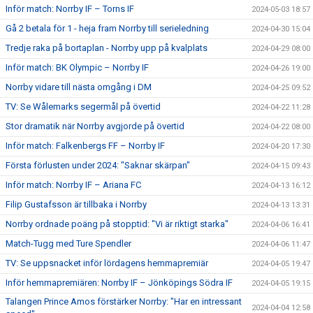
Inför match: Norrby IF – Torns IF
2024-05-03 18:57
Gå 2 betala för 1 - heja fram Norrby till serieledning
2024-04-30 15:04
Tredje raka på bortaplan - Norrby upp på kvalplats
2024-04-29 08:00
Inför match: BK Olympic – Norrby IF
2024-04-26 19:00
Norrby vidare till nästa omgång i DM
2024-04-25 09:52
TV: Se Wålemarks segermål på övertid
2024-04-22 11:28
Stor dramatik när Norrby avgjorde på övertid
2024-04-22 08:00
Inför match: Falkenbergs FF – Norrby IF
2024-04-20 17:30
Första förlusten under 2024: "Saknar skärpan"
2024-04-15 09:43
Inför match: Norrby IF – Ariana FC
2024-04-13 16:12
Filip Gustafsson är tillbaka i Norrby
2024-04-13 13:31
Norrby ordnade poäng på stopptid: "Vi är riktigt starka"
2024-04-06 16:41
Match-Tugg med Ture Spendler
2024-04-06 11:47
TV: Se uppsnacket inför lördagens hemmapremiär
2024-04-05 19:47
Inför hemmapremiären: Norrby IF – Jönköpings Södra IF
2024-04-05 19:15
Talangen Prince Amos förstärker Norrby: "Har en intressant
2024-04-04 12:58