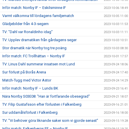
Inför match: Norrby IF – Eskilsminne IF
2023-10-06 18:49
Varmt välkomna till lördagens familjematch
2023-10-05 11:00
Glädjebilder från 4-3-segern
2023-10-03 11:53
TV: "Dahl var Ronaldinho idag"
2023-10-03 11:11
TV: Upplev dramatiken från gårdagens seger
2023-10-03 10:51
Stor dramatik när Norrby tog tre poäng
2023-10-03 08:30
Inför match: FC Trollhättan – Norrby IF
2023-10-01 17:57
TV: Linus Dahl summerar insatsen mot Lund
2023-09-24 18:06
Sur förlust på Borås Arena
2023-09-24 17:40
Match-Tugg med Victor Astor
2023-09-24 14:29
Inför match: Norrby IF – Lunds BK
2023-09-23 16:41
Nära Norrby S03E08: "Han är fortfarande obesegrad"
2023-09-21 18:07
TV: Filip Gustafsson efter förlusten i Falkenberg
2023-09-16 21:01
Sur uddamålsförlust i Falkenberg
2023-09-16 18:00
TV: ”Vi behöver göra liknande saker som vi gjorde senast”
2023-09-15 19:28
Inför match: Falkenbergs FF – Norrby IF
2023-09-15 19:25