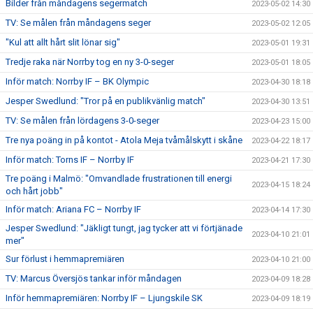
Bilder från måndagens segermatch
2023-05-02 14:30
TV: Se målen från måndagens seger
2023-05-02 12:05
"Kul att allt hårt slit lönar sig"
2023-05-01 19:31
Tredje raka när Norrby tog en ny 3-0-seger
2023-05-01 18:05
Inför match: Norrby IF – BK Olympic
2023-04-30 18:18
Jesper Swedlund: "Tror på en publikvänlig match"
2023-04-30 13:51
TV: Se målen från lördagens 3-0-seger
2023-04-23 15:00
Tre nya poäng in på kontot - Atola Meja tvåmålskytt i skåne
2023-04-22 18:17
Inför match: Torns IF – Norrby IF
2023-04-21 17:30
Tre poäng i Malmö: "Omvandlade frustrationen till energi
2023-04-15 18:24
och hårt jobb"
Inför match: Ariana FC – Norrby IF
2023-04-14 17:30
Jesper Swedlund: "Jäkligt tungt, jag tycker att vi förtjänade
2023-04-10 21:01
mer"
Sur förlust i hemmapremiären
2023-04-10 21:00
TV: Marcus Översjös tankar inför måndagen
2023-04-09 18:28
Inför hemmapremiären: Norrby IF – Ljungskile SK
2023-04-09 18:19