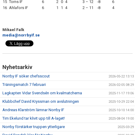
15
Torns IF
6
2
0
4
3 – 12
-8
6
16
Ahlafors IF
6
1
1
4
2 – 11
-8
4
Mikael Falk
media@norrbyif.se
Nyhetsarkiv
Norrby IF söker chefsscout
2026-05-22 13:13
Träningsmatch 7 februari
2026-02-05 08:29
Lagkapten Vidar Svendsén om kvalmatcherna
2025-11-17 19:06
Klubbchef David Kryssman om avslutningen
2025-10-29 22:04
Andreas Klarström lämnar Norrby IF
2025-10-10 14:00
Tim Ekelund tar klivit upp till A-laget!
2025-08-04 19:00
Norrby förstärker truppen ytterligare
2025-03-29