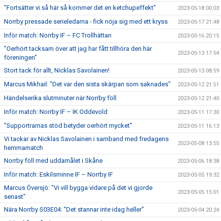
"Fortsätter vi så här så kommer det en ketchupeffekt"
2023-05-18 00:03
Norrby pressade serieledarna - fick nöja sig med ett kryss
2023-05-17 21:48
Inför match: Norrby IF – FC Trollhättan
2023-05-16 20:15
"Oerhört tacksam över att jag har fått tillhöra den här
2023-05-13 17:54
föreningen"
Stort tack för allt, Nicklas Savolainen!
2023-05-13 08:59
Marcus Mikhail: "Det var den sista skärpan som saknades"
2023-05-12 21:51
Händelserika slutminuter när Norrby föll
2023-05-12 21:40
Inför match: Norrby IF – IK Oddevold
2023-05-11 17:30
"Supportrarnas stöd betyder oerhört mycket"
2023-05-11 16:13
Vi tackar av Nicklas Savolainen i samband med fredagens
2023-05-08 13:55
hemmamatch
Norrby föll med uddamålet i Skåne
2023-05-06 18:38
Inför match: Eskilsminne IF – Norrby IF
2023-05-05 19:32
Marcus Översjö: "Vi vill bygga vidare på det vi gjorde
2023-05-05 15:01
senast"
Nära Norrby S03E04: "Det stannar inte idag heller"
2023-05-04 20:24