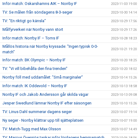
Inför match: Oskarshamns AIK – Norrby IF
2023-11-03 19:00
TV: Se målen från söndagens 8-3-seger
2023-10-30 14:14
TV: "En riktigt go känsla"
2023-10-29 17:56
Målfyrverkeri när Norrby vann stort
2023-10-29 17:26
Inför match: Norrby IF – Torns IF
2023-10-28 18:23
Mållös historia när Norrby kryssade: "Ingen typisk 0-0-
2023-10-21 19:20
match"
Inför match: BK Olympic – Norrby IF
2023-10-20 18:25
TV: "Vi vill bibehålla den fina trenden"
2023-10-20 18:02
Norrby föll med uddamålet: "Små marginaler"
2023-10-14 15:26
Inför match: IK Oddevold – Norrby IF
2023-10-13 18:58
Norrby IF och Jakob Andersson går skilda vägar
2023-10-13 09:08
Jesper Swedlund lämnar Norrby IF efter säsongen
2023-10-10 15:26
TV: Linus Dahl summerar dagens seger
2023-10-07 19:14
Ny seger - Norrby klättrar upp till sjätteplatsen
2023-10-07 19:00
TV: Match-Tugg med Max Olsson
2023-10-07 14:49
TV: Marcus Översjös tankar inför lördagens hemmamatch
2023-10-06 18:56