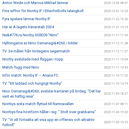
Anton Wede och Marcus Mikhail lämnar
2023-12-04 08:07
Fina siffror för Norrby IF i Ettanfotbolls talangkoll
2023-12-01 12:23
Fyra spelare lämnar Norrby IF
2023-11-22 15:20
Här är A-lagets tränarstab 2024
2023-11-21 19:19
Na&#776;ra Norrby S03E09 "Nino"
2023-11-17 17:59
Hyllningarna av Nino Osmanagi&#263; i bilder
2023-11-12 11:28
TV: Se målen från lördagens segermatch
2023-11-12 11:27
Norrby avslutade med flaggan i topp
2023-11-11 19:04
Match-Tugg med Nino
2023-11-11 13:43
Inför match: Norrby IF – Ariana FC
2023-11-10 17:25
TV: ”Ett laddad och hungrigt Norrby”
2023-11-10 13:19
Nino Osmanagi&#263; avslutar karriären på lördag: "Det har
2023-11-09 18:27
varit en häftig resa"
Norrbys sista match flyttad till Ramnavallen
2023-11-07 08:11
Norrbys fina höstform håller i sig: " Stolt över grabbarna"
2023-11-04 19:20
TV: ”Vi vill fortsätta att visa upp en offensiv och attraktiv
2023-11-03 19:15
fotboll”