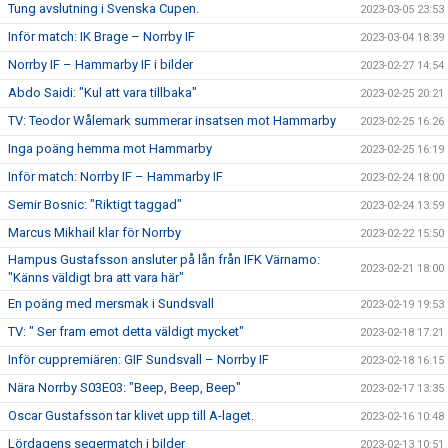
Tung avslutning i Svenska Cupen.
2023-03-05 23:53
Inför match: IK Brage – Norrby IF
2023-03-04 18:39
Norrby IF – Hammarby IF i bilder
2023-02-27 14:54
Abdo Saidi: "Kul att vara tillbaka"
2023-02-25 20:21
TV: Teodor Wålemark summerar insatsen mot Hammarby
2023-02-25 16:26
Inga poäng hemma mot Hammarby
2023-02-25 16:19
Inför match: Norrby IF – Hammarby IF
2023-02-24 18:00
Semir Bosnic: "Riktigt taggad"
2023-02-24 13:59
Marcus Mikhail klar för Norrby
2023-02-22 15:50
Hampus Gustafsson ansluter på lån från IFK Värnamo:
2023-02-21 18:00
"Känns väldigt bra att vara här"
En poäng med mersmak i Sundsvall
2023-02-19 19:53
TV: " Ser fram emot detta väldigt mycket"
2023-02-18 17:21
Inför cuppremiären: GIF Sundsvall – Norrby IF
2023-02-18 16:15
Nära Norrby S03E03: "Beep, Beep, Beep"
2023-02-17 13:35
Oscar Gustafsson tar klivet upp till A-laget.
2023-02-16 10:48
Lördagens segermatch i bilder
2023-02-13 10:51