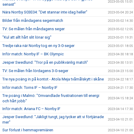
2023-05-05 15:01
senast"
Nära Norrby S03E04: "Det stannar inte idag heller"
2023-05-04 20:24
Bilder från måndagens segermatch
2023-05-02 14:30
TV: Se målen från måndagens seger
2023-05-02 12:05
"Kul att allt hårt slit lönar sig"
2023-05-01 19:31
Tredje raka när Norrby tog en ny 3-0-seger
2023-05-01 18:05
Inför match: Norrby IF – BK Olympic
2023-04-30 18:18
Jesper Swedlund: "Tror på en publikvänlig match"
2023-04-30 13:51
TV: Se målen från lördagens 3-0-seger
2023-04-23 15:00
Tre nya poäng in på kontot - Atola Meja tvåmålskytt i skåne
2023-04-22 18:17
Inför match: Torns IF – Norrby IF
2023-04-21 17:30
Tre poäng i Malmö: "Omvandlade frustrationen till energi
2023-04-15 18:24
och hårt jobb"
Inför match: Ariana FC – Norrby IF
2023-04-14 17:30
Jesper Swedlund: "Jäkligt tungt, jag tycker att vi förtjänade
2023-04-10 21:01
mer"
Sur förlust i hemmapremiären
2023-04-10 21:00