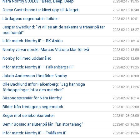
Nära Norrby S03E03: "Beep, Beep, Beep"
2023-02-17 13:35
Oscar Gustafsson tar klivet upp till A-laget.
2023-02-16 10:48
Lördagens segermatch i bilder
2023-02-13 10:51
Jesper Swedlund: ”Vi vill se att de sakerna vi tränar på tar
2023-02-10 18:27
oss framåt”
Inför match: Norrby IF – BK Astrio
2023-02-10 18:14
Norrby värvar norskt: Marcus Victorio klar för två
2023-02-10 13:50
Norrby föll med uddamålet
2023-02-05 12:00
Inför match: Norrby IF – Falkenbergs FF
2023-02-03 19:25
Jakob Andersson förstärker Norrby
2023-02-03 16:00
Olle Backlund inför Falkenberg: "Jag har höga
2023-02-03 11:26
förhoppningar inför den matchen"
Säsongspremiär för Nära Norrby!
2023-02-02 16:14
Bilder från fredagens segermatch
2023-01-30 09:00
Seger mot seriekonkurrenten
2023-01-28 08:00
Semir Bosnic ansluter på lån: "En stor talang"
2023-01-27 16:30
Inför match: Norrby IF – Tvååkers IF
2023-01-26 19:36