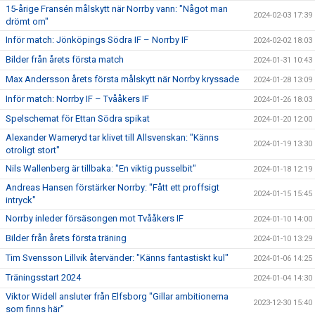
15-årige Fransén målskytt när Norrby vann: "Något man
2024-02-03 17:39
drömt om"
Inför match: Jönköpings Södra IF – Norrby IF
2024-02-02 18:03
Bilder från årets första match
2024-01-31 10:43
Max Andersson årets första målskytt när Norrby kryssade
2024-01-28 13:09
Inför match: Norrby IF – Tvååkers IF
2024-01-26 18:03
Spelschemat för Ettan Södra spikat
2024-01-20 12:00
Alexander Warneryd tar klivet till Allsvenskan: "Känns
2024-01-19 13:30
otroligt stort"
Nils Wallenberg är tillbaka: "En viktig pusselbit"
2024-01-18 12:19
Andreas Hansen förstärker Norrby: "Fått ett proffsigt
2024-01-15 15:45
intryck"
Norrby inleder försäsongen mot Tvååkers IF
2024-01-10 14:00
Bilder från årets första träning
2024-01-10 13:29
Tim Svensson Lillvik återvänder: "Känns fantastiskt kul"
2024-01-06 14:25
Träningsstart 2024
2024-01-04 14:30
Viktor Widell ansluter från Elfsborg "Gillar ambitionerna
2023-12-30 15:40
som finns här"