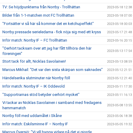
TV: Se höjdpunkterna från Norrby - Trollhättan
2023-05-18 12:38
Bilder från 1-1-matchen mot FC Trollhättan
2023-05-18 07:00
"Fortsätter vi så här så kommer det en ketchupeffekt"
2023-05-18 00:03
Norrby pressade serieledarna - fick nöja sig med ett kryss
2023-05-17 21:48
Inför match: Norrby IF – FC Trollhättan
2023-05-16 20:15
"Oerhört tacksam över att jag har fått tillhöra den här
2023-05-13 17:54
föreningen"
Stort tack för allt, Nicklas Savolainen!
2023-05-13 08:59
Marcus Mikhail: "Det var den sista skärpan som saknades"
2023-05-12 21:51
Händelserika slutminuter när Norrby föll
2023-05-12 21:40
Inför match: Norrby IF – IK Oddevold
2023-05-11 17:30
"Supportrarnas stöd betyder oerhört mycket"
2023-05-11 16:13
Vi tackar av Nicklas Savolainen i samband med fredagens
2023-05-08 13:55
hemmamatch
Norrby föll med uddamålet i Skåne
2023-05-06 18:38
Inför match: Eskilsminne IF – Norrby IF
2023-05-05 19:32
Marcus Översjö: "Vi vill bygga vidare på det vi gjorde