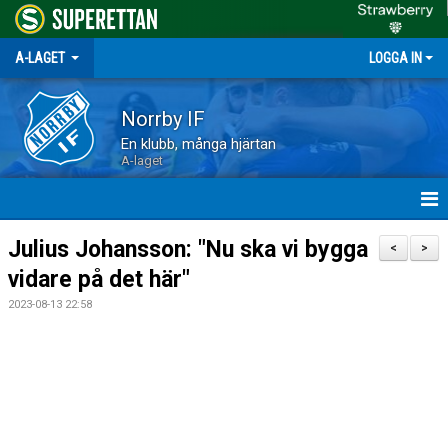
A-LAGET
LOGGA IN
Norrby IF
En klubb, många hjärtan
A-laget
HEM
Julius Johansson: "Nu ska vi bygga
<
>
vidare på det här"
NYHETER
2023-08-13 22:58
MATCHER
TRUPPEN
KALENDER