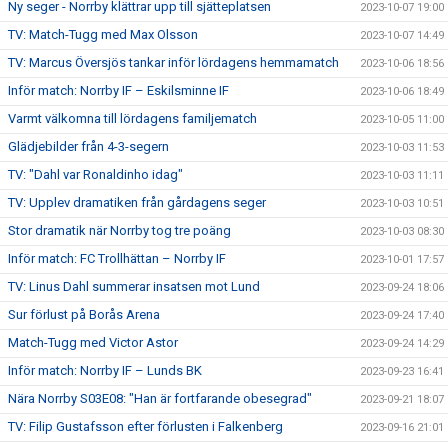
Ny seger - Norrby klättrar upp till sjätteplatsen
2023-10-07 19:00
TV: Match-Tugg med Max Olsson
2023-10-07 14:49
TV: Marcus Översjös tankar inför lördagens hemmamatch
2023-10-06 18:56
Inför match: Norrby IF – Eskilsminne IF
2023-10-06 18:49
Varmt välkomna till lördagens familjematch
2023-10-05 11:00
Glädjebilder från 4-3-segern
2023-10-03 11:53
TV: "Dahl var Ronaldinho idag"
2023-10-03 11:11
TV: Upplev dramatiken från gårdagens seger
2023-10-03 10:51
Stor dramatik när Norrby tog tre poäng
2023-10-03 08:30
Inför match: FC Trollhättan – Norrby IF
2023-10-01 17:57
TV: Linus Dahl summerar insatsen mot Lund
2023-09-24 18:06
Sur förlust på Borås Arena
2023-09-24 17:40
Match-Tugg med Victor Astor
2023-09-24 14:29
Inför match: Norrby IF – Lunds BK
2023-09-23 16:41
Nära Norrby S03E08: "Han är fortfarande obesegrad"
2023-09-21 18:07
TV: Filip Gustafsson efter förlusten i Falkenberg
2023-09-16 21:01