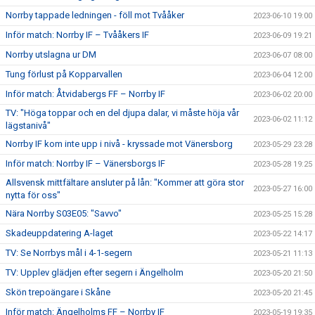
Norrby tappade ledningen - föll mot Tvååker
2023-06-10 19:00
Inför match: Norrby IF – Tvååkers IF
2023-06-09 19:21
Norrby utslagna ur DM
2023-06-07 08:00
Tung förlust på Kopparvallen
2023-06-04 12:00
Inför match: Åtvidabergs FF – Norrby IF
2023-06-02 20:00
TV: "Höga toppar och en del djupa dalar, vi måste höja vår
2023-06-02 11:12
lägstanivå"
Norrby IF kom inte upp i nivå - kryssade mot Vänersborg
2023-05-29 23:28
Inför match: Norrby IF – Vänersborgs IF
2023-05-28 19:25
Allsvensk mittfältare ansluter på lån: "Kommer att göra stor
2023-05-27 16:00
nytta för oss"
Nära Norrby S03E05: "Savvo"
2023-05-25 15:28
Skadeuppdatering A-laget
2023-05-22 14:17
TV: Se Norrbys mål i 4-1-segern
2023-05-21 11:13
TV: Upplev glädjen efter segern i Ängelholm
2023-05-20 21:50
Skön trepoängare i Skåne
2023-05-20 21:45
Inför match: Ängelholms FF – Norrby IF
2023-05-19 19:35