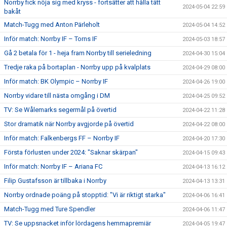
Norrby fick nöja sig med kryss - fortsätter att hålla tätt
2024-05-04 22:59
bakåt
Match-Tugg med Anton Pärleholt
2024-05-04 14:52
Inför match: Norrby IF – Torns IF
2024-05-03 18:57
Gå 2 betala för 1 - heja fram Norrby till serieledning
2024-04-30 15:04
Tredje raka på bortaplan - Norrby upp på kvalplats
2024-04-29 08:00
Inför match: BK Olympic – Norrby IF
2024-04-26 19:00
Norrby vidare till nästa omgång i DM
2024-04-25 09:52
TV: Se Wålemarks segermål på övertid
2024-04-22 11:28
Stor dramatik när Norrby avgjorde på övertid
2024-04-22 08:00
Inför match: Falkenbergs FF – Norrby IF
2024-04-20 17:30
Första förlusten under 2024: "Saknar skärpan"
2024-04-15 09:43
Inför match: Norrby IF – Ariana FC
2024-04-13 16:12
Filip Gustafsson är tillbaka i Norrby
2024-04-13 13:31
Norrby ordnade poäng på stopptid: "Vi är riktigt starka"
2024-04-06 16:41
Match-Tugg med Ture Spendler
2024-04-06 11:47
TV: Se uppsnacket inför lördagens hemmapremiär
2024-04-05 19:47