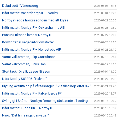
Delad pott i Vänersborg
2023-08-05 18:13
Inför match: Vänersborgs IF – Norrby IF
2023-08-04 19:20
Norrby inledde höstsäsongen med ett kryss
2023-07-29 20:00
Inför match: Norrby IF – Oskarshamns AIK
2023-07-28 19:50
Pontus Eriksson lämnar Norrby IF
2023-07-27 19:00
Komfortabel seger inför omstarten
2023-07-23 15:50
Inför match: Norrby IF – Herrestads AIF
2023-07-21 21:10
Varmt välkommen, Filip Gustafsson
2023-07-18 12:51
Varmt välkommen, Linus Dahl
2023-07-17 15:50
Stort tack för allt, Lasse Nilsson
2023-07-04 11:00
Nära Norrby S03E06: "Halvtid"
2023-06-27 17:32
Blytung avslutning på vårsäsongen: "Vi faller ihop efter 0-2"
2023-06-21 21:40
Inför match: Norrby IF – Falkenbergs FF
2023-06-20 18:07
Svängigt i Skåne - Norrbys forcering räckte inte till poäng
2023-06-18 10:30
Inför match: Lunds BK – Norrby IF
2023-06-16 16:32
Nino: "Det finns inga genvägar"
2023-06-10 20:48