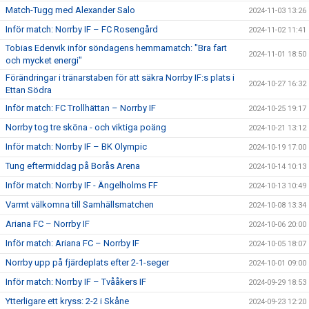
Match-Tugg med Alexander Salo
2024-11-03 13:26
Inför match: Norrby IF – FC Rosengård
2024-11-02 11:41
Tobias Edenvik inför söndagens hemmamatch: "Bra fart
2024-11-01 18:50
och mycket energi"
Förändringar i tränarstaben för att säkra Norrby IF:s plats i
2024-10-27 16:32
Ettan Södra
Inför match: FC Trollhättan – Norrby IF
2024-10-25 19:17
Norrby tog tre sköna - och viktiga poäng
2024-10-21 13:12
Inför match: Norrby IF – BK Olympic
2024-10-19 17:00
Tung eftermiddag på Borås Arena
2024-10-14 10:13
Inför match: Norrby IF - Ängelholms FF
2024-10-13 10:49
Varmt välkomna till Samhällsmatchen
2024-10-08 13:34
Ariana FC – Norrby IF
2024-10-06 20:00
Inför match: Ariana FC – Norrby IF
2024-10-05 18:07
Norrby upp på fjärdeplats efter 2-1-seger
2024-10-01 09:00
Inför match: Norrby IF – Tvååkers IF
2024-09-29 18:53
Ytterligare ett kryss: 2-2 i Skåne
2024-09-23 12:20