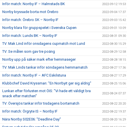
Inför match: Norrby IF – Halmstads BK
2022-09-12 19:53
Norrby kryssade borta mot Örebro
2022-09-04 17:37
Inför match: Örebro SK – Norrby IF
2022-09-03 15:42
Norrby klara för gruppspelet i Svenska Cupen
2022-09-01 10:09
Inför match: Lunds BK – Norrby IF
2022-08-31 09:30
TV: Mak Lind inför onsdagens cupmatch mot Lund
2022-08-30 15:29
TV: Se målen som gav tre poäng
2022-08-29 12:58
Norrby upp på säker mark efter hemmaseger
2022-08-28 18:15
TV: Mak Linds tankar inför söndagens hemmamatch
2022-08-27 17:36
Inför match: Norrby IF – AFC Eskilstuna
2022-08-27 17:29
Klubbchef David Kryssman: "En Norrbyit ger sig aldrig"
2022-08-25 15:06
Lunkan efter förlusten mot ÖIS: "Vi hade ett väldigt bra
2022-08-24 07:37
snack efter matchen"
TV: Översjös tankar inför tisdagens bortamatch
2022-08-22 20:20
Inför match: Örgryte IS – Norrby IF
2022-08-22 19:37
Nära Norrby S02E06: "Deadline Day"
2022-08-20 16:29