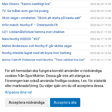
Max Olsson: "Känns overkligt bra"
2022-06-29 13:59
TV: Se målen som gav tre poäng
2022-06-29 13:43
Skön seger i omstarten: "Skönt att starta på bästa sätt"
2022-06-29 13:40
Inför match: Norrby IF – Östersunds FK
2022-06-27 19:32
U21: Uddamålsförlust hemma mot Utsikten
2022-06-21 11:03
Nära Norrby S02E05: "#23"
2022-06-17 13:39
Melvin Andersson och Norrby IF går skilda vägar
2022-06-16 17:59
Norrby inledde lägret med ett kryss mot Varberg
2022-06-16 16:56
Anton Cajtoft förlänger med Norrby: "Trivs väldigt bra här"
2022-06-15 17:00
Bilder från träningsveckan
2022-06-10 09:20
För att hemsidan ska fungera korrekt använder vi nödvändiga
Inga poäng när Norrby avslutade vårsäsongen
2022-05-28 15:13
cookies från SportAdmin. Dessa går inte att stänga av.
Föreningen kan också använda frivilliga cookies, t.ex. för statistik
TV: Max Olsson om att äntligen vara tillbaka i truppen
2022-05-27 17:44
eller marknadsföring. Du väljer själv om du vill acceptera dessa.
Inför match: IK Brage – Norrby IF
2022-05-27 17:23
Anpassa dina val
Norrby IF och Abbas Mohamad går skilda vägar
2022-05-25 13:51
U21: Tung kväll på Borås Arena
Acceptera nödvändiga
Acceptera alla
2022-05-25 09:48
Bilder från Norrby - Utsikten
2022-05-24 09:50