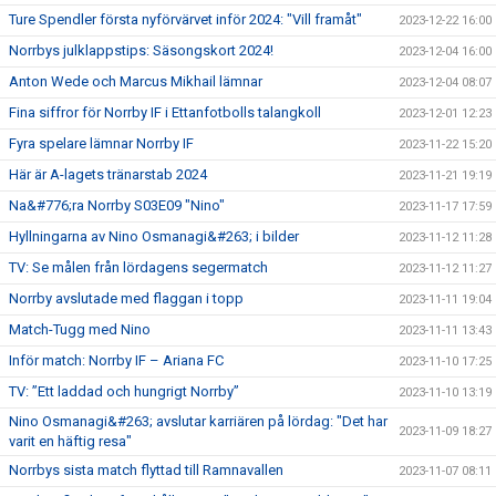
Ture Spendler första nyförvärvet inför 2024: "Vill framåt"
2023-12-22 16:00
Norrbys julklappstips: Säsongskort 2024!
2023-12-04 16:00
Anton Wede och Marcus Mikhail lämnar
2023-12-04 08:07
Fina siffror för Norrby IF i Ettanfotbolls talangkoll
2023-12-01 12:23
Fyra spelare lämnar Norrby IF
2023-11-22 15:20
Här är A-lagets tränarstab 2024
2023-11-21 19:19
Na&#776;ra Norrby S03E09 "Nino"
2023-11-17 17:59
Hyllningarna av Nino Osmanagi&#263; i bilder
2023-11-12 11:28
TV: Se målen från lördagens segermatch
2023-11-12 11:27
Norrby avslutade med flaggan i topp
2023-11-11 19:04
Match-Tugg med Nino
2023-11-11 13:43
Inför match: Norrby IF – Ariana FC
2023-11-10 17:25
TV: ”Ett laddad och hungrigt Norrby”
2023-11-10 13:19
Nino Osmanagi&#263; avslutar karriären på lördag: "Det har
2023-11-09 18:27
varit en häftig resa"
Norrbys sista match flyttad till Ramnavallen
2023-11-07 08:11