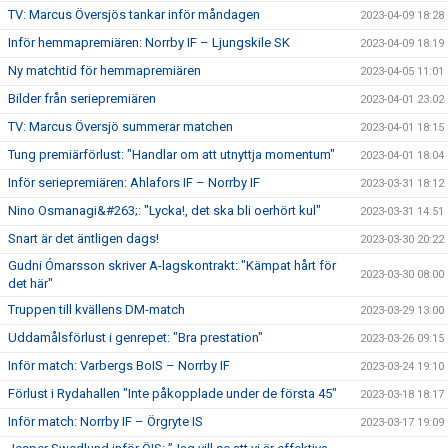
TV: Marcus Översjös tankar inför måndagen
2023-04-09 18:28
Inför hemmapremiären: Norrby IF – Ljungskile SK
2023-04-09 18:19
Ny matchtid för hemmapremiären
2023-04-05 11:01
Bilder från seriepremiären
2023-04-01 23:02
TV: Marcus Översjö summerar matchen
2023-04-01 18:15
Tung premiärförlust: "Handlar om att utnyttja momentum"
2023-04-01 18:04
Inför seriepremiären: Ahlafors IF – Norrby IF
2023-03-31 18:12
Nino Osmanagi&#263;: "Lycka!, det ska bli oerhört kul"
2023-03-31 14:51
Snart är det äntligen dags!
2023-03-30 20:22
Gudni Ómarsson skriver A-lagskontrakt: "Kämpat hårt för
2023-03-30 08:00
det här"
Truppen till kvällens DM-match
2023-03-29 13:00
Uddamålsförlust i genrepet: "Bra prestation"
2023-03-26 09:15
Inför match: Varbergs BoIS – Norrby IF
2023-03-24 19:10
Förlust i Rydahallen "Inte påkopplade under de första 45"
2023-03-18 18:17
Inför match: Norrby IF – Örgryte IS
2023-03-17 19:09