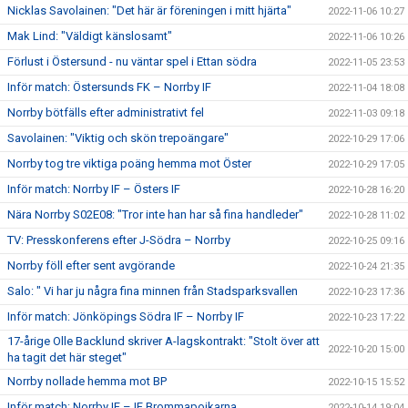
Nicklas Savolainen: "Det här är föreningen i mitt hjärta"
2022-11-06 10:27
Mak Lind: "Väldigt känslosamt"
2022-11-06 10:26
Förlust i Östersund - nu väntar spel i Ettan södra
2022-11-05 23:53
Inför match: Östersunds FK – Norrby IF
2022-11-04 18:08
Norrby bötfälls efter administrativt fel
2022-11-03 09:18
Savolainen: "Viktig och skön trepoängare"
2022-10-29 17:06
Norrby tog tre viktiga poäng hemma mot Öster
2022-10-29 17:05
Inför match: Norrby IF – Östers IF
2022-10-28 16:20
Nära Norrby S02E08: "Tror inte han har så fina handleder"
2022-10-28 11:02
TV: Presskonferens efter J-Södra – Norrby
2022-10-25 09:16
Norrby föll efter sent avgörande
2022-10-24 21:35
Salo: " Vi har ju några fina minnen från Stadsparksvallen
2022-10-23 17:36
Inför match: Jönköpings Södra IF – Norrby IF
2022-10-23 17:22
17-årige Olle Backlund skriver A-lagskontrakt: "Stolt över att
2022-10-20 15:00
ha tagit det här steget"
Norrby nollade hemma mot BP
2022-10-15 15:52
Inför match: Norrby IF – IF Brommapojkarna
2022-10-14 19:04