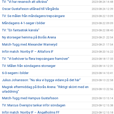
TV: "Vi har revansch att utkräva"
2023-08-24 14:48
Oscar Gustafsson utlånad till Vårgårda
2023-08-24 12:39
TV: Se målen från måndagens trepoängare
2023-08-22 13:09
Måndagens 4-1-seger i bilder
2023-08-22 09:09
TV: "En fantastisk känsla"
2023-08-22 08:40
Ny storseger hemma på Borås Arena
2023-08-21 22:54
Match-Tugg med Alexander Warneryd
2023-08-21 17:54
Inför match: Norrby IF – Ahlafors IF
2023-08-20 16:22
TV: "Vi behöver ta flera trepoängare framöver"
2023-08-18 17:33
TV: Målen från söndagens storseger
2023-08-14 12:31
6-0-segern i bilder
2023-08-14 10:41
Julius Johansson: "Nu ska vi bygga vidare på det här"
2023-08-13 22:58
Magisk eftermiddag på Borås Arena: "Riktigt skönt med en
2023-08-13 22:56
urladdning"
Match-Tugg med Hampus Gustafsson
2023-08-13 15:14
TV: Marcus Översjös tankar inför söndagen
2023-08-12 15:38
Inför match: Norrby IF – Ängelholms FF
2023-08-12 15:18