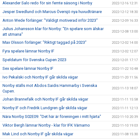
Alexander Salo redo för sin femte säsong i Norrby
2022-12-16 12:31
Jesper Swedlund och Marcus Översjö nya huvudtränare
2022-12-12 18:30
Anton Wede förlänger: ”Väldigt motiverad inför 2023"
2022-12-09 16:33
Julius Johansson klar för Norrby: "En spelare som älskar
2022-12-08 13:00
att utmana"
Max Olsson förlänger: ”Riktigt taggad på 2023”
2022-12-02 14:00
Fyra spelare lämnar Norrby IF
2022-12-02 12:07
Speldatum för Svenska Cupen 2023
2022-12-01 17:17
Sex spelare lämnar Norrby IF
2022-11-22 10:48
Ivo Pekalski och Norrby IF går skilda vägar
2022-11-20 11:56
Norrby ställs mot Abdos Saidis Hammarby i Svenska
2022-11-13 18:07
Cupen.
Johan Brannefalk och Norrby IF går skilda vägar
2022-11-11 15:58
Norrby IF och Fredrik Lundgren går skilda vägar
2022-11-11 12:13
Nära Norrby S02E09: "Det här är föreningen i mitt hjärta"
2022-11-10 20:39
Viktor Bergh lämnar Norrby - klar för IFK Värnamo
2022-11-10 19:03
Mak Lind och Norrby IF går skilda vägar
2022-11-08 15:30