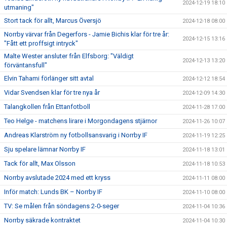
2024-12-19 18:10
utmaning"
Stort tack för allt, Marcus Översjö
2024-12-18 08:00
Norrby värvar från Degerfors - Jamie Bichis klar för tre år:
2024-12-15 13:16
"Fått ett proffsigt intryck"
Malte Wester ansluter från Elfsborg: "Väldigt
2024-12-13 13:20
förväntansfull"
Elvin Tahami förlänger sitt avtal
2024-12-12 18:54
Vidar Svendsen klar för tre nya år
2024-12-09 14:30
Talangkollen från Ettanfotboll
2024-11-28 17:00
Teo Helge - matchens lirare i Morgondagens stjärnor
2024-11-26 10:07
Andreas Klarström ny fotbollsansvarig i Norrby IF
2024-11-19 12:25
Sju spelare lämnar Norrby IF
2024-11-18 13:01
Tack för allt, Max Olsson
2024-11-18 10:53
Norrby avslutade 2024 med ett kryss
2024-11-11 08:00
Inför match: Lunds BK – Norrby IF
2024-11-10 08:00
TV: Se målen från söndagens 2-0-seger
2024-11-04 10:36
Norrby säkrade kontraktet
2024-11-04 10:30