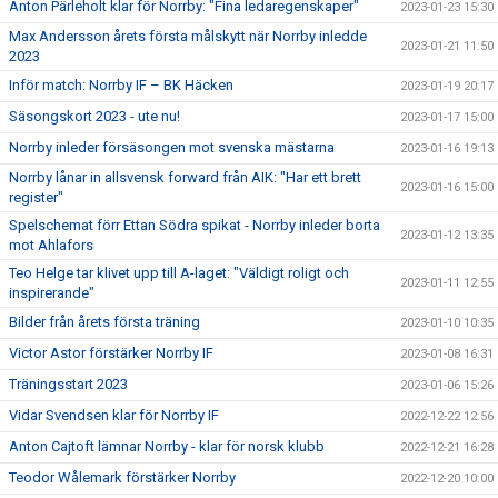
Anton Pärleholt klar för Norrby: "Fina ledaregenskaper"
2023-01-23 15:30
Max Andersson årets första målskytt när Norrby inledde
2023-01-21 11:50
2023
Inför match: Norrby IF – BK Häcken
2023-01-19 20:17
Säsongskort 2023 - ute nu!
2023-01-17 15:00
Norrby inleder försäsongen mot svenska mästarna
2023-01-16 19:13
Norrby lånar in allsvensk forward från AIK: "Har ett brett
2023-01-16 15:00
register"
Spelschemat förr Ettan Södra spikat - Norrby inleder borta
2023-01-12 13:35
mot Ahlafors
Teo Helge tar klivet upp till A-laget: "Väldigt roligt och
2023-01-11 12:55
inspirerande"
Bilder från årets första träning
2023-01-10 10:35
Victor Astor förstärker Norrby IF
2023-01-08 16:31
Träningsstart 2023
2023-01-06 15:26
Vidar Svendsen klar för Norrby IF
2022-12-22 12:56
Anton Cajtoft lämnar Norrby - klar för norsk klubb
2022-12-21 16:28
Teodor Wålemark förstärker Norrby
2022-12-20 10:00