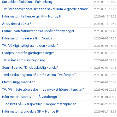
Sur uddamålsförlust i Falkenberg
2023-09-16 18:00
TV: ”Vi behöver göra liknande saker som vi gjorde senast”
2023-09-15 19:28
Inför match: Falkenbergs FF – Norrby IF
2023-09-15 19:25
Är du den vi söker?
2023-09-15 12:41
Formkurvan fortsätter peka uppåt efter ny seger
2023-09-09 17:40
Inför match: Tvååkers IF – Norrby IF
2023-09-08 17:30
TV: "Jäkligt nyttigt att ha den känslan"
2023-09-08 16:12
Glädjebilder från gårdagens seger
2023-09-03 12:35
TV: Målet som gav tre poäng
2023-09-02 22:16
Semir Bosnic: "En obeskrivlig känsla"
2023-09-02 19:14
Tredje raka segerna på Borås Arena: "Välförtjänt"
2023-09-02 19:13
Match-Tugg med Nino
2023-09-02 15:43
TV: "Vi måste göra saker med mycket högre intensitet"
2023-09-01 20:05
Inför match: Norrby IF – Åtvidabergs FF
2023-09-01 20:00
Tung kväll på Skarsjövallen: "Tappar matchplanen"
2023-08-25 23:11
Inför match: Ljungskile SK – Norrby IF
2023-08-24 18:35