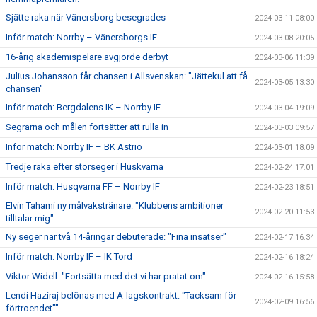
Sjätte raka när Vänersborg besegrades
2024-03-11 08:00
Inför match: Norrby – Vänersborgs IF
2024-03-08 20:05
16-årig akademispelare avgjorde derbyt
2024-03-06 11:39
Julius Johansson får chansen i Allsvenskan: "Jättekul att få
2024-03-05 13:30
chansen"
Inför match: Bergdalens IK – Norrby IF
2024-03-04 19:09
Segrarna och målen fortsätter att rulla in
2024-03-03 09:57
Inför match: Norrby IF – BK Astrio
2024-03-01 18:09
Tredje raka efter storseger i Huskvarna
2024-02-24 17:01
Inför match: Husqvarna FF – Norrby IF
2024-02-23 18:51
Elvin Tahami ny målvakstränare: "Klubbens ambitioner
2024-02-20 11:53
tilltalar mig"
Ny seger när två 14-åringar debuterade: "Fina insatser"
2024-02-17 16:34
Inför match: Norrby IF – IK Tord
2024-02-16 18:24
Viktor Widell: "Fortsätta med det vi har pratat om"
2024-02-16 15:58
Lendi Haziraj belönas med A-lagskontrakt: "Tacksam för
2024-02-09 16:56
förtroendet""