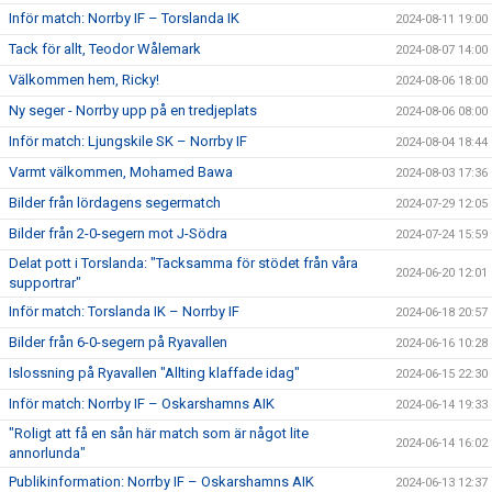
Inför match: Norrby IF – Torslanda IK
2024-08-11 19:00
Tack för allt, Teodor Wålemark
2024-08-07 14:00
Välkommen hem, Ricky!
2024-08-06 18:00
Ny seger - Norrby upp på en tredjeplats
2024-08-06 08:00
Inför match: Ljungskile SK – Norrby IF
2024-08-04 18:44
Varmt välkommen, Mohamed Bawa
2024-08-03 17:36
Bilder från lördagens segermatch
2024-07-29 12:05
Bilder från 2-0-segern mot J-Södra
2024-07-24 15:59
Delat pott i Torslanda: "Tacksamma för stödet från våra
2024-06-20 12:01
supportrar"
Inför match: Torslanda IK – Norrby IF
2024-06-18 20:57
Bilder från 6-0-segern på Ryavallen
2024-06-16 10:28
Islossning på Ryavallen "Allting klaffade idag"
2024-06-15 22:30
Inför match: Norrby IF – Oskarshamns AIK
2024-06-14 19:33
"Roligt att få en sån här match som är något lite
2024-06-14 16:02
annorlunda"
Publikinformation: Norrby IF – Oskarshamns AIK
2024-06-13 12:37