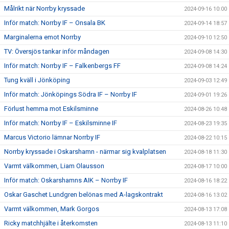
Målrikt när Norrby kryssade
2024-09-16 10:00
Inför match: Norrby IF – Onsala BK
2024-09-14 18:57
Marginalerna emot Norrby
2024-09-10 12:50
TV: Översjös tankar inför måndagen
2024-09-08 14:30
Inför match: Norrby IF – Falkenbergs FF
2024-09-08 14:24
Tung kväll i Jönköping
2024-09-03 12:49
Inför match: Jönköpings Södra IF – Norrby IF
2024-09-01 19:26
Förlust hemma mot Eskilsminne
2024-08-26 10:48
Inför match: Norrby IF – Eskilsminne IF
2024-08-23 19:35
Marcus Victorio lämnar Norrby IF
2024-08-22 10:15
Norrby kryssade i Oskarshamn - närmar sig kvalplatsen
2024-08-18 11:30
Varmt välkommen, Liam Olausson
2024-08-17 10:00
Inför match: Oskarshamns AIK – Norrby IF
2024-08-16 18:22
Oskar Gaschet Lundgren belönas med A-lagskontrakt
2024-08-16 13:02
Varmt välkommen, Mark Gorgos
2024-08-13 17:08
Ricky matchhjälte i återkomsten
2024-08-13 11:10