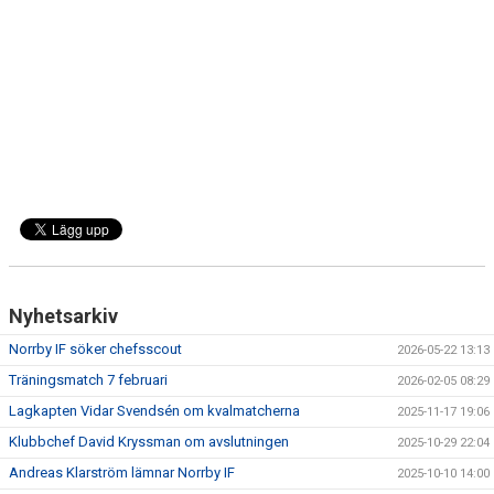
DOKUMENT
BILDARKIV
BILDER 2025
TABELL ETTAN SÖDRA 2025
Nyhetsarkiv
Norrby IF söker chefsscout
2026-05-22 13:13
Träningsmatch 7 februari
2026-02-05 08:29
Lagkapten Vidar Svendsén om kvalmatcherna
2025-11-17 19:06
Klubbchef David Kryssman om avslutningen
2025-10-29 22:04
Andreas Klarström lämnar Norrby IF
2025-10-10 14:00