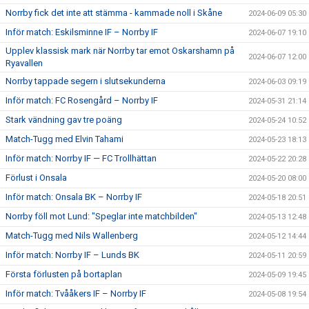
Norrby fick det inte att stämma - kammade noll i Skåne
2024-06-09 05:30
Inför match: Eskilsminne IF – Norrby IF
2024-06-07 19:10
Upplev klassisk mark när Norrby tar emot Oskarshamn på
2024-06-07 12:00
Ryavallen
Norrby tappade segern i slutsekunderna
2024-06-03 09:19
Inför match: FC Rosengård – Norrby IF
2024-05-31 21:14
Stark vändning gav tre poäng
2024-05-24 10:52
Match-Tugg med Elvin Tahami
2024-05-23 18:13
Inför match: Norrby IF — FC Trollhättan
2024-05-22 20:28
Förlust i Onsala
2024-05-20 08:00
Inför match: Onsala BK – Norrby IF
2024-05-18 20:51
Norrby föll mot Lund: "Speglar inte matchbilden"
2024-05-13 12:48
Match-Tugg med Nils Wallenberg
2024-05-12 14:44
Inför match: Norrby IF – Lunds BK
2024-05-11 20:59
Första förlusten på bortaplan
2024-05-09 19:45
Inför match: Tvååkers IF – Norrby IF
2024-05-08 19:54