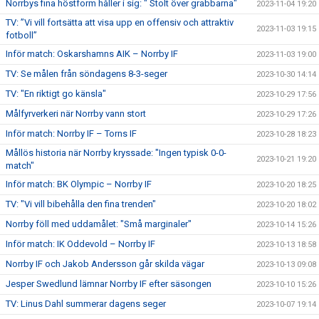
Norrbys fina höstform håller i sig: " Stolt över grabbarna"
2023-11-04 19:20
TV: ”Vi vill fortsätta att visa upp en offensiv och attraktiv
2023-11-03 19:15
fotboll”
Inför match: Oskarshamns AIK – Norrby IF
2023-11-03 19:00
TV: Se målen från söndagens 8-3-seger
2023-10-30 14:14
TV: "En riktigt go känsla"
2023-10-29 17:56
Målfyrverkeri när Norrby vann stort
2023-10-29 17:26
Inför match: Norrby IF – Torns IF
2023-10-28 18:23
Mållös historia när Norrby kryssade: "Ingen typisk 0-0-
2023-10-21 19:20
match"
Inför match: BK Olympic – Norrby IF
2023-10-20 18:25
TV: "Vi vill bibehålla den fina trenden"
2023-10-20 18:02
Norrby föll med uddamålet: "Små marginaler"
2023-10-14 15:26
Inför match: IK Oddevold – Norrby IF
2023-10-13 18:58
Norrby IF och Jakob Andersson går skilda vägar
2023-10-13 09:08
Jesper Swedlund lämnar Norrby IF efter säsongen
2023-10-10 15:26
TV: Linus Dahl summerar dagens seger
2023-10-07 19:14