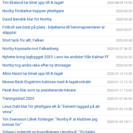
Tim Ekelund tar klivit upp till A-laget!
2025-08-04 19:00
Norrby förstärker truppen ytterligare
2025-03-29
David Bendrik klar för Norrby
2025-03-20
Fotboll ses bäst på plats - biljetterna till hemmapremiären är
2025-03-07
släppta!
Stort tack för allt, Falken
2025-02-28
Norrby kryssade mot Falkenberg
2025-02-27 06:37
Nyheter kring lagbygget 2025: Leon Isa ansluter från Kalmar FF
2025-02-22
Norrby tog andra raka efter ny storseger
2025-02-09
Albin Neziri tar klivet upp till A-laget
2025-01-14 10:34
Musse Bäck Engström belönas med A-lagskontrakt
2025-01-12 15:13
Pavel Aso klar som ny assisterande tränare
2025-01-11 13:03
Träningsstart 2025
2025-01-07 06:00
Linus Dahl klar för ytterligare ett år "Extremt taggad på att
2025-01-05 10:58
vinna"
Tim Svensson Lillvik förlänger: "Norrby IF är klubben jag
2025-01-04 18:11
brinner för"
Tobias Linderoth ny huvudtränare i Norrby IF: "En härlig