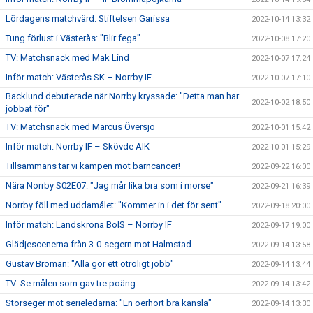
Lördagens matchvärd: Stiftelsen Garissa
2022-10-14 13:32
Tung förlust i Västerås: "Blir fega"
2022-10-08 17:20
TV: Matchsnack med Mak Lind
2022-10-07 17:24
Inför match: Västerås SK – Norrby IF
2022-10-07 17:10
Backlund debuterade när Norrby kryssade: "Detta man har
2022-10-02 18:50
jobbat för"
TV: Matchsnack med Marcus Översjö
2022-10-01 15:42
Inför match: Norrby IF – Skövde AIK
2022-10-01 15:29
Tillsammans tar vi kampen mot barncancer!
2022-09-22 16:00
Nära Norrby S02E07: "Jag mår lika bra som i morse"
2022-09-21 16:39
Norrby föll med uddamålet: "Kommer in i det för sent"
2022-09-18 20:00
Inför match: Landskrona BoIS – Norrby IF
2022-09-17 19:00
Glädjescenerna från 3-0-segern mot Halmstad
2022-09-14 13:58
Gustav Broman: "Alla gör ett otroligt jobb"
2022-09-14 13:44
TV: Se målen som gav tre poäng
2022-09-14 13:42
Storseger mot serieledarna: "En oerhört bra känsla"
2022-09-14 13:30