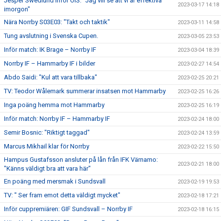
Jesper Swedlund inför ÖIS: ”Jag vill se att vi är effektiva
2023-03-17 14:18
imorgon"
Nära Norrby S03E03: "Takt och taktik"
2023-03-11 14:58
Tung avslutning i Svenska Cupen.
2023-03-05 23:53
Inför match: IK Brage – Norrby IF
2023-03-04 18:39
Norrby IF – Hammarby IF i bilder
2023-02-27 14:54
Abdo Saidi: "Kul att vara tillbaka"
2023-02-25 20:21
TV: Teodor Wålemark summerar insatsen mot Hammarby
2023-02-25 16:26
Inga poäng hemma mot Hammarby
2023-02-25 16:19
Inför match: Norrby IF – Hammarby IF
2023-02-24 18:00
Semir Bosnic: "Riktigt taggad"
2023-02-24 13:59
Marcus Mikhail klar för Norrby
2023-02-22 15:50
Hampus Gustafsson ansluter på lån från IFK Värnamo:
2023-02-21 18:00
"Känns väldigt bra att vara här"
En poäng med mersmak i Sundsvall
2023-02-19 19:53
TV: " Ser fram emot detta väldigt mycket"
2023-02-18 17:21
Inför cuppremiären: GIF Sundsvall – Norrby IF
2023-02-18 16:15