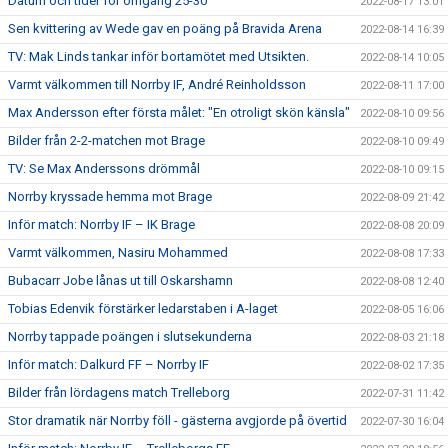
Datum och tider för omgång 25-30
2022-08-17 13:01
Sen kvittering av Wede gav en poäng på Bravida Arena
2022-08-14 16:39
TV: Mak Linds tankar inför bortamötet med Utsikten.
2022-08-14 10:05
Varmt välkommen till Norrby IF, André Reinholdsson
2022-08-11 17:00
Max Andersson efter första målet: "En otroligt skön känsla"
2022-08-10 09:56
Bilder från 2-2-matchen mot Brage
2022-08-10 09:49
TV: Se Max Anderssons drömmål
2022-08-10 09:15
Norrby kryssade hemma mot Brage
2022-08-09 21:42
Inför match: Norrby IF – IK Brage
2022-08-08 20:09
Varmt välkommen, Nasiru Mohammed
2022-08-08 17:33
Bubacarr Jobe lånas ut till Oskarshamn
2022-08-08 12:40
Tobias Edenvik förstärker ledarstaben i A-laget
2022-08-05 16:06
Norrby tappade poängen i slutsekunderna
2022-08-03 21:18
Inför match: Dalkurd FF – Norrby IF
2022-08-02 17:35
Bilder från lördagens match Trelleborg
2022-07-31 11:42
Stor dramatik när Norrby föll - gästerna avgjorde på övertid
2022-07-30 16:04