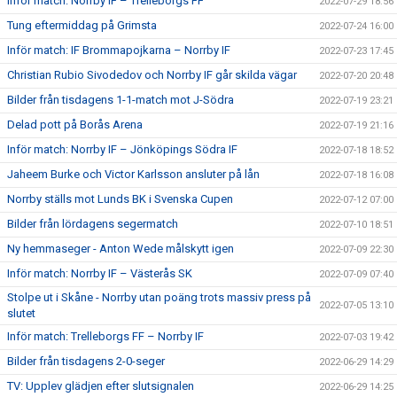
Inför match: Norrby IF – Trelleborgs FF
2022-07-29 18:56
Tung eftermiddag på Grimsta
2022-07-24 16:00
Inför match: IF Brommapojkarna – Norrby IF
2022-07-23 17:45
Christian Rubio Sivodedov och Norrby IF går skilda vägar
2022-07-20 20:48
Bilder från tisdagens 1-1-match mot J-Södra
2022-07-19 23:21
Delad pott på Borås Arena
2022-07-19 21:16
Inför match: Norrby IF – Jönköpings Södra IF
2022-07-18 18:52
Jaheem Burke och Victor Karlsson ansluter på lån
2022-07-18 16:08
Norrby ställs mot Lunds BK i Svenska Cupen
2022-07-12 07:00
Bilder från lördagens segermatch
2022-07-10 18:51
Ny hemmaseger - Anton Wede målskytt igen
2022-07-09 22:30
Inför match: Norrby IF – Västerås SK
2022-07-09 07:40
Stolpe ut i Skåne - Norrby utan poäng trots massiv press på
2022-07-05 13:10
slutet
Inför match: Trelleborgs FF – Norrby IF
2022-07-03 19:42
Bilder från tisdagens 2-0-seger
2022-06-29 14:29
TV: Upplev glädjen efter slutsignalen
2022-06-29 14:25