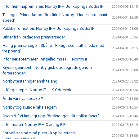
Inför hemmapremiären: Norrby IF – Jönköpings Södra IF
2024-04-05 19:15
Talangen Prince Amos förstärker Norrby: "Har en intressant
2024-04-04 12:58
speed"
Publikinformation: Norrby IF – Jönköpings Södra IF
2024-04-04 08:00
Bilder från lördagens premiärseger
2024-04-01 06:34
Härlig premiärseger i Skåne: "Riktigt skönt att inleda med
2024-04-01 01:15
tre poäng"
Inför seriepremiären: Ängelholms FF – Norrby IF
2024-03-30 18:40
Kryss i genrepet - Norrby gick obesegrade genom
2024-03-24 08:00
försäsongen
Norrby testar nigeriansk talang
2024-03-23 09:32
Inför genrepet: Norrby IF – IK Oddevold
2024-03-22 18:34
Är du vår nya speaker?
2024-03-19 14:00
Norrby tog sjunde raka segern
2024-03-16 16:54
Översjö: "Vi har lagt upp försäsongen i lite olika faser"
2024-03-15 18:46
Inför match: Norrby IF – Qviding FIF
2024-03-15 18:19
Fotboll ses bäst på plats - köp biljetter till
2024-03-13 16:00
hemmapremiären!