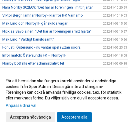
Nära Norrby S02E09: "Det här är föreningen i mitt hjärta"
2022-11-10 20:39
Viktor Bergh lämnar Norrby - klar för IFK Värnamo
2022-11-10 19:03
Mak Lind och Norrby IF går skilda vägar
2022-11-08 15:30
Nicklas Savolainen: "Det här är föreningen i mitt hjärta"
2022-11-06 10:27
Mak Lind: "Väldigt känslosamt"
2022-11-06 10:26
Förlust i Östersund - nu väntar spel i Ettan södra
2022-11-05 23:53
Inför match: Östersunds FK – Norrby IF
2022-11-04 18:08
Norrby bötfälls efter administrativt fel
2022-11-03 09:18
Savolainen: "Viktig och skön trepoängare"
2022-10-29 17:06
Norrby tog tre viktiga poäng hemma mot Öster
2022-10-29 17:05
För att hemsidan ska fungera korrekt använder vi nödvändiga
cookies från SportAdmin. Dessa går inte att stänga av.
Inför match: Norrby IF – Östers IF
2022-10-28 16:20
Föreningen kan också använda frivilliga cookies, t.ex. för statistik
Nära Norrby S02E08: "Tror inte han har så fina handleder"
2022-10-28 11:02
eller marknadsföring. Du väljer själv om du vill acceptera dessa.
TV: Presskonferens efter J-Södra – Norrby
2022-10-25 09:16
Anpassa dina val
Norrby föll efter sent avgörande
2022-10-24 21:35
Acceptera nödvändiga
Acceptera alla
Salo: " Vi har ju några fina minnen från Stadsparksvallen
2022-10-23 17:36
Inför match: Jönköpings Södra IF – Norrby IF
2022-10-23 17:22