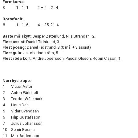
Formkurva:
3
1
1
1
2 – 4
-2
4
Bortafacit:
8
1
1
6
4 – 25
-21
4
Bäste målskytt:
Jesper Zetterlund, Nils Strandahl, 2.
Flest assist:
Daniel Tidstrand, 3.
Flest poäng:
Daniel Tidstrand, 3 (0 mål + 3 assist)
Flest gula:
Jakob Lindström, 5.
Flest röda kort:
André Josefsson, Pascal Olsson, Robin Clason, 1.
Norrbys trupp:
1
Victor Astor
2
Anton Pärleholt
3
Teodor Wålemark
4
Linus Dahl
5
Vidar Svendsen
6
Filip Gustafsson
7
Julius Johansson
10
Semir Bosnic
11
Max Andersson