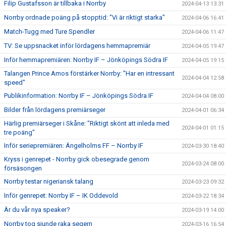
Filip Gustafsson är tillbaka i Norrby
2024-04-13 13:31
Norrby ordnade poäng på stopptid: "Vi är riktigt starka"
2024-04-06 16:41
Match-Tugg med Ture Spendler
2024-04-06 11:47
TV: Se uppsnacket inför lördagens hemmapremiär
2024-04-05 19:47
Inför hemmapremiären: Norrby IF – Jönköpings Södra IF
2024-04-05 19:15
Talangen Prince Amos förstärker Norrby: "Har en intressant
2024-04-04 12:58
speed"
Publikinformation: Norrby IF – Jönköpings Södra IF
2024-04-04 08:00
Bilder från lördagens premiärseger
2024-04-01 06:34
Härlig premiärseger i Skåne: "Riktigt skönt att inleda med
2024-04-01 01:15
tre poäng"
Inför seriepremiären: Ängelholms FF – Norrby IF
2024-03-30 18:40
Kryss i genrepet - Norrby gick obesegrade genom
2024-03-24 08:00
försäsongen
Norrby testar nigeriansk talang
2024-03-23 09:32
Inför genrepet: Norrby IF – IK Oddevold
2024-03-22 18:34
Är du vår nya speaker?
2024-03-19 14:00
Norrby tog sjunde raka segern
2024-03-16 16:54