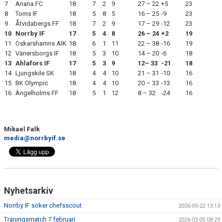
7
Ariana FC
18
7
2
9
27 – 22
+5
23
8
Torns IF
18
5
8
5
16 – 25
-9
23
9
Åtvidabergs FF
18
7
2
9
17 – 29
-12
23
10
Norrby IF
17
5
4
8
26 – 24
+2
19
11
Oskarshamns AIK
18
6
1
11
22 – 38
-16
19
12
Vänersborgs IF
18
5
3
10
14 – 20
-6
18
13
Ahlafors IF
17
5
3
9
12– 33
-21
18
14
Ljungskile SK
18
4
4
10
21 – 31
-10
16
15
BK Olympic
18
4
4
10
20 – 33
-13
16
16
Ängelholms FF
18
5
1
12
8 – 32
-24
16
Mikael Falk
media@norrbyif.se
Nyhetsarkiv
Norrby IF söker chefsscout
2026-05-22 13:13
Träningsmatch 7 februari
2026-02-05 08:29