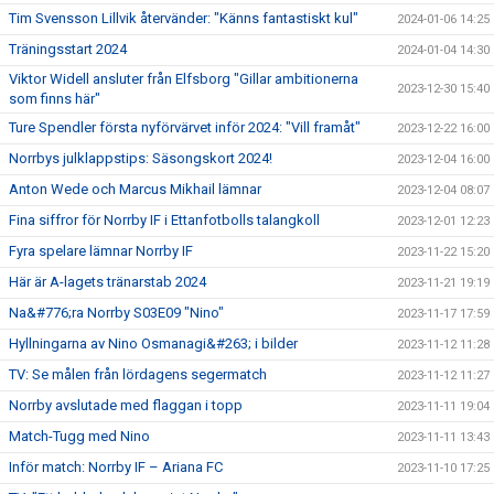
Tim Svensson Lillvik återvänder: "Känns fantastiskt kul"
2024-01-06 14:25
Träningsstart 2024
2024-01-04 14:30
Viktor Widell ansluter från Elfsborg "Gillar ambitionerna
2023-12-30 15:40
som finns här"
Ture Spendler första nyförvärvet inför 2024: "Vill framåt"
2023-12-22 16:00
Norrbys julklappstips: Säsongskort 2024!
2023-12-04 16:00
Anton Wede och Marcus Mikhail lämnar
2023-12-04 08:07
Fina siffror för Norrby IF i Ettanfotbolls talangkoll
2023-12-01 12:23
Fyra spelare lämnar Norrby IF
2023-11-22 15:20
Här är A-lagets tränarstab 2024
2023-11-21 19:19
Na&#776;ra Norrby S03E09 "Nino"
2023-11-17 17:59
Hyllningarna av Nino Osmanagi&#263; i bilder
2023-11-12 11:28
TV: Se målen från lördagens segermatch
2023-11-12 11:27
Norrby avslutade med flaggan i topp
2023-11-11 19:04
Match-Tugg med Nino
2023-11-11 13:43
Inför match: Norrby IF – Ariana FC
2023-11-10 17:25