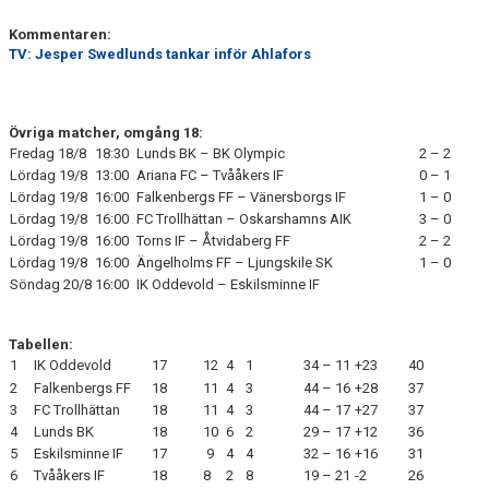
Kommentaren:
TV: Jesper Swedlunds tankar inför Ahlafors
Övriga matcher, omgång 18:
Fredag 18/8
18:30
Lunds BK – BK Olympic
2 – 2
Lördag 19/8
13:00
Ariana FC – Tvååkers IF
0 – 1
Lördag 19/8
16:00
Falkenbergs FF – Vänersborgs IF
1 – 0
Lördag 19/8
16:00
FC Trollhättan – Oskarshamns AIK
3 – 0
Lördag 19/8
16:00
Torns IF – Åtvidaberg FF
2 – 2
Lördag 19/8
16:00
Ängelholms FF – Ljungskile SK
1 – 0
Söndag 20/8
16:00
IK Oddevold – Eskilsminne IF
Tabellen:
1
IK Oddevold
17
12
4
1
34 – 11
+23
40
2
Falkenbergs FF
18
11
4
3
44 – 16
+28
37
3
FC Trollhättan
18
11
4
3
44 – 17
+27
37
4
Lunds BK
18
10
6
2
29 – 17
+12
36
5
Eskilsminne IF
17
9
4
4
32 – 16
+16
31
6
Tvååkers IF
18
8
2
8
19 – 21
-2
26