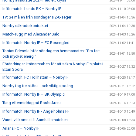
Norrby avslutade 2024 med ett kryss
2024-11-11 08:00
Inför match: Lunds BK – Norrby IF
2024-11-10 08:00
TV: Se målen från söndagens 2-0-seger
2024-11-04 10:36
Norrby säkrade kontraktet
2024-11-04 10:30
Match-Tugg med Alexander Salo
2024-11-03 13:26
Inför match: Norrby IF – FC Rosengård
2024-11-02 11:41
Tobias Edenvik inför söndagens hemmamatch: "Bra fart
2024-11-01 18:50
och mycket energi"
Förändringar i tränarstaben för att säkra Norrby IF:s plats i
2024-10-27 16:32
Ettan Södra
Inför match: FC Trollhättan – Norrby IF
2024-10-25 19:17
Norrby tog tre sköna - och viktiga poäng
2024-10-21 13:12
Inför match: Norrby IF – BK Olympic
2024-10-19 17:00
Tung eftermiddag på Borås Arena
2024-10-14 10:13
Inför match: Norrby IF - Ängelholms FF
2024-10-13 10:49
Varmt välkomna till Samhällsmatchen
2024-10-08 13:34
Ariana FC – Norrby IF
2024-10-06 20:00