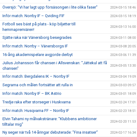
Översjö: "Vi har lagt upp försäsongen i lite olika faser"
2024-03-15 18:46
Inför match: Norrby IF – Qviding FIF
2024-03-15 18:19
Fotboll ses bäst på plats - köp biljetter till
2024-03-13 16:00
hemmapremiären!
Sjätte raka när Vänersborg besegrades
2024-03-11 08:00
Inför match: Norrby – Vänersborgs IF
2024-03-08 20:05
16-årig akademispelare avgjorde derbyt
2024-03-06 11:39
Julius Johansson får chansen i Allsvenskan: "Jättekul att få
2024-03-05 13:30
chansen"
Inför match: Bergdalens IK – Norrby IF
2024-03-04 19:09
Segrarna och målen fortsätter att rulla in
2024-03-03 09:57
Inför match: Norrby IF – BK Astrio
2024-03-01 18:09
Tredje raka efter storseger i Huskvarna
2024-02-24 17:01
Inför match: Husqvarna FF – Norrby IF
2024-02-23 18:51
Elvin Tahami ny målvakstränare: "Klubbens ambitioner
2024-02-20 11:53
tilltalar mig"
Ny seger när två 14-åringar debuterade: "Fina insatser"
2024-02-17 16:34