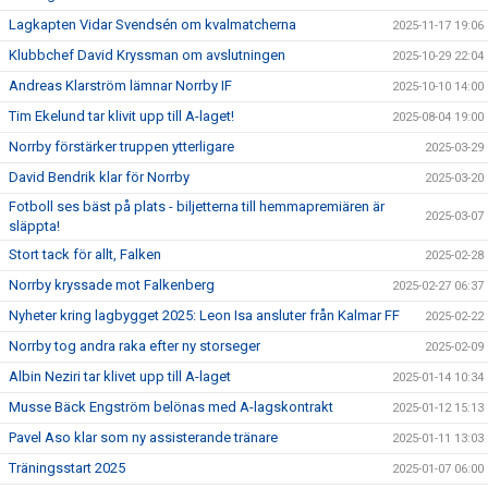
Lagkapten Vidar Svendsén om kvalmatcherna
2025-11-17 19:06
Klubbchef David Kryssman om avslutningen
2025-10-29 22:04
Andreas Klarström lämnar Norrby IF
2025-10-10 14:00
Tim Ekelund tar klivit upp till A-laget!
2025-08-04 19:00
Norrby förstärker truppen ytterligare
2025-03-29
David Bendrik klar för Norrby
2025-03-20
Fotboll ses bäst på plats - biljetterna till hemmapremiären är
2025-03-07
släppta!
Stort tack för allt, Falken
2025-02-28
Norrby kryssade mot Falkenberg
2025-02-27 06:37
Nyheter kring lagbygget 2025: Leon Isa ansluter från Kalmar FF
2025-02-22
Norrby tog andra raka efter ny storseger
2025-02-09
Albin Neziri tar klivet upp till A-laget
2025-01-14 10:34
Musse Bäck Engström belönas med A-lagskontrakt
2025-01-12 15:13
Pavel Aso klar som ny assisterande tränare
2025-01-11 13:03
Träningsstart 2025
2025-01-07 06:00