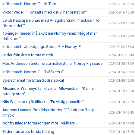
Inför match: Norrby IF – IK Tord
2024-02-16 18:24
Viktor Widell: "Fortsätta med det vi har pratat om"
2024-02-16 15:58
Lendi Haziraj belönas med A-lagskontrakt: "Tacksam för
2024-02-09 16:56
förtroendet""
15-årige Fransén målskytt när Norrby vann: "Något man
2024-02-03 17:39
drömt om"
Inför match: Jönköpings Södra IF – Norrby IF
2024-02-02 18:03
Bilder från årets första match
2024-01-31 10:43
Max Andersson årets första målskytt när Norrby kryssade
2024-01-28 13:09
Inför match: Norrby IF – Tvååkers IF
2024-01-26 18:03
Spelschemat för Ettan Södra spikat
2024-01-20 12:00
Alexander Warneryd tar klivet till Allsvenskan: "Känns
2024-01-19 13:30
otroligt stort"
Nils Wallenberg är tillbaka: "En viktig pusselbit"
2024-01-18 12:19
Andreas Hansen förstärker Norrby: "Fått ett proffsigt
2024-01-15 15:45
intryck"
Norrby inleder försäsongen mot Tvååkers IF
2024-01-10 14:00
Bilder från årets första träning
2024-01-10 13:29