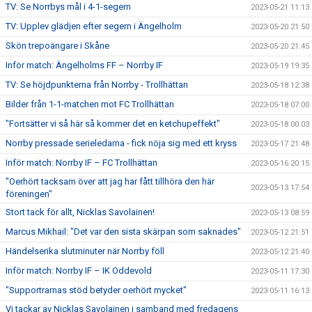
TV: Se Norrbys mål i 4-1-segern
2023-05-21 11:13
TV: Upplev glädjen efter segern i Ängelholm
2023-05-20 21:50
Skön trepoängare i Skåne
2023-05-20 21:45
Inför match: Ängelholms FF – Norrby IF
2023-05-19 19:35
TV: Se höjdpunkterna från Norrby - Trollhättan
2023-05-18 12:38
Bilder från 1-1-matchen mot FC Trollhättan
2023-05-18 07:00
"Fortsätter vi så här så kommer det en ketchupeffekt"
2023-05-18 00:03
Norrby pressade serieledarna - fick nöja sig med ett kryss
2023-05-17 21:48
Inför match: Norrby IF – FC Trollhättan
2023-05-16 20:15
"Oerhört tacksam över att jag har fått tillhöra den här
2023-05-13 17:54
föreningen"
Stort tack för allt, Nicklas Savolainen!
2023-05-13 08:59
Marcus Mikhail: "Det var den sista skärpan som saknades"
2023-05-12 21:51
Händelserika slutminuter när Norrby föll
2023-05-12 21:40
Inför match: Norrby IF – IK Oddevold
2023-05-11 17:30
"Supportrarnas stöd betyder oerhört mycket"
2023-05-11 16:13
Vi tackar av Nicklas Savolainen i samband med fredagens