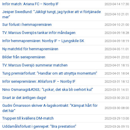
Inför match: Ariana FC – Norrby IF
2023-04-14 17:30
Jesper Swedlund: "Jäkligt tungt, jag tycker att vi förtjänade
2023-04-10 21:01
mer"
Sur förlust i hemmapremiären
2023-04-10 21:00
TV: Marcus Översjös tankar inför måndagen
2023-04-09 18:28
Inför hemmapremiären: Norrby IF – Ljungskile SK
2023-04-09 18:19
Ny matchtid för hemmapremiären
2023-04-05 11:01
Bilder från seriepremiären
2023-04-01 23:02
TV: Marcus Översjö summerar matchen
2023-04-01 18:15
Tung premiärförlust: "Handlar om att utnyttja momentum"
2023-04-01 18:04
Inför seriepremiären: Ahlafors IF – Norrby IF
2023-03-31 18:12
Nino Osmanagi&#263;: "Lycka!, det ska bli oerhört kul"
2023-03-31 14:51
Snart är det äntligen dags!
2023-03-30 20:22
Gudni Ómarsson skriver A-lagskontrakt: "Kämpat hårt för
2023-03-30 08:00
det här"
Truppen till kvällens DM-match
2023-03-29 13:00
Uddamålsförlust i genrepet: "Bra prestation"
2023-03-26 09:15