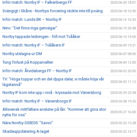
Inför match: Norrby IF – Falkenbergs FF
2023-06-20 18:07
Svängigt i Skåne - Norrbys forcering räckte inte till poäng
2023-06-18 10:30
Inför match: Lunds BK – Norrby IF
2023-06-16 16:32
Nino: "Det finns inga genvägar"
2023-06-10 20:48
Norrby tappade ledningen - föll mot Tvååker
2023-06-10 19:00
Inför match: Norrby IF – Tvååkers IF
2023-06-09 19:21
Norrby utslagna ur DM
2023-06-07 08:00
Tung förlust på Kopparvallen
2023-06-04 12:00
Inför match: Åtvidabergs FF – Norrby IF
2023-06-02 20:00
TV: "Höga toppar och en del djupa dalar, vi måste höja vår
2023-06-02 11:12
lägstanivå"
Norrby IF kom inte upp i nivå - kryssade mot Vänersborg
2023-05-29 23:28
Inför match: Norrby IF – Vänersborgs IF
2023-05-28 19:25
Allsvensk mittfältare ansluter på lån: "Kommer att göra stor
2023-05-27 16:00
nytta för oss"
Nära Norrby S03E05: "Savvo"
2023-05-25 15:28
Skadeuppdatering A-laget
2023-05-22 14:17