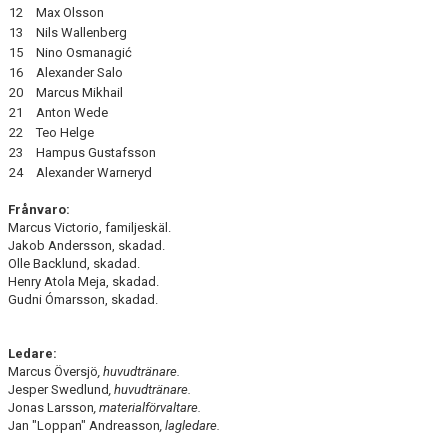
12
Max Olsson
13
Nils Wallenberg
15
Nino Osmanagić
16
Alexander Salo
20
Marcus Mikhail
21
Anton Wede
22
Teo Helge
23
Hampus Gustafsson
24
Alexander Warneryd
Frånvaro:
Marcus Victorio, familjeskäl.
Jakob Andersson, skadad.
Olle Backlund, skadad.
Henry Atola Meja, skadad.
Gudni Ómarsson, skadad.
Ledare:
Marcus Översjö
, huvudtränare.
Jesper Swedlund
, huvudtränare.
Jonas Larsson
, materialförvaltare.
Jan "Loppan" Andreasson
, lagledare.