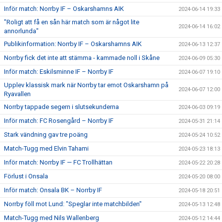
Inför match: Norrby IF – Oskarshamns AIK
2024-06-14 19:33
"Roligt att få en sån här match som är något lite
2024-06-14 16:02
annorlunda"
Publikinformation: Norrby IF – Oskarshamns AIK
2024-06-13 12:37
Norrby fick det inte att stämma - kammade noll i Skåne
2024-06-09 05:30
Inför match: Eskilsminne IF – Norrby IF
2024-06-07 19:10
Upplev klassisk mark när Norrby tar emot Oskarshamn på
2024-06-07 12:00
Ryavallen
Norrby tappade segern i slutsekunderna
2024-06-03 09:19
Inför match: FC Rosengård – Norrby IF
2024-05-31 21:14
Stark vändning gav tre poäng
2024-05-24 10:52
Match-Tugg med Elvin Tahami
2024-05-23 18:13
Inför match: Norrby IF — FC Trollhättan
2024-05-22 20:28
Förlust i Onsala
2024-05-20 08:00
Inför match: Onsala BK – Norrby IF
2024-05-18 20:51
Norrby föll mot Lund: "Speglar inte matchbilden"
2024-05-13 12:48
Match-Tugg med Nils Wallenberg
2024-05-12 14:44