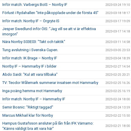
Inför match: Varbergs BoIS – Norrby IF
2023-03-24 19:10
Förlust i Rydahallen "Inte påkopplade under de första 45"
2023-03-18 18:17
Inför match: Norrby IF – Örgryte IS
2023-03-17 19:09
Jesper Swedlund inför ÖIS: ”Jag vill se att vi är effektiva
2023-03-17 14:18
imorgon"
Nära Norrby S03E03: "Takt och taktik"
2023-03-11 14:58
Tung avslutning i Svenska Cupen.
2023-03-05 23:53
Inför match: IK Brage – Norrby IF
2023-03-04 18:39
Norrby IF – Hammarby IF i bilder
2023-02-27 14:54
Abdo Saidi: "Kul att vara tillbaka"
2023-02-25 20:21
TV: Teodor Wålemark summerar insatsen mot Hammarby
2023-02-25 16:26
Inga poäng hemma mot Hammarby
2023-02-25 16:19
Inför match: Norrby IF – Hammarby IF
2023-02-24 18:00
Semir Bosnic: "Riktigt taggad"
2023-02-24 13:59
Marcus Mikhail klar för Norrby
2023-02-22 15:50
Hampus Gustafsson ansluter på lån från IFK Värnamo:
2023-02-21 18:00
"Känns väldigt bra att vara här"