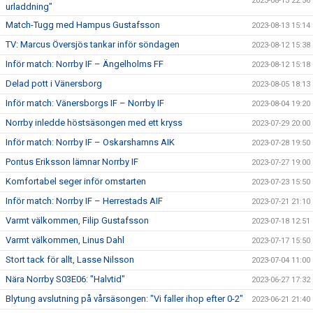
2023-08-13 22:56
urladdning"
Match-Tugg med Hampus Gustafsson
2023-08-13 15:14
TV: Marcus Översjös tankar inför söndagen
2023-08-12 15:38
Inför match: Norrby IF – Ängelholms FF
2023-08-12 15:18
Delad pott i Vänersborg
2023-08-05 18:13
Inför match: Vänersborgs IF – Norrby IF
2023-08-04 19:20
Norrby inledde höstsäsongen med ett kryss
2023-07-29 20:00
Inför match: Norrby IF – Oskarshamns AIK
2023-07-28 19:50
Pontus Eriksson lämnar Norrby IF
2023-07-27 19:00
Komfortabel seger inför omstarten
2023-07-23 15:50
Inför match: Norrby IF – Herrestads AIF
2023-07-21 21:10
Varmt välkommen, Filip Gustafsson
2023-07-18 12:51
Varmt välkommen, Linus Dahl
2023-07-17 15:50
Stort tack för allt, Lasse Nilsson
2023-07-04 11:00
Nära Norrby S03E06: "Halvtid"
2023-06-27 17:32
Blytung avslutning på vårsäsongen: "Vi faller ihop efter 0-2"
2023-06-21 21:40