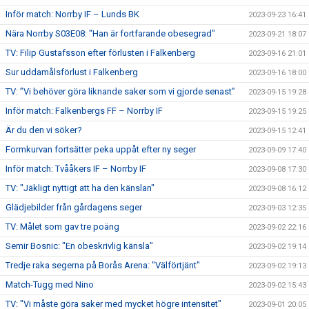
Inför match: Norrby IF – Lunds BK
2023-09-23 16:41
Nära Norrby S03E08: "Han är fortfarande obesegrad"
2023-09-21 18:07
TV: Filip Gustafsson efter förlusten i Falkenberg
2023-09-16 21:01
Sur uddamålsförlust i Falkenberg
2023-09-16 18:00
TV: ”Vi behöver göra liknande saker som vi gjorde senast”
2023-09-15 19:28
Inför match: Falkenbergs FF – Norrby IF
2023-09-15 19:25
Är du den vi söker?
2023-09-15 12:41
Formkurvan fortsätter peka uppåt efter ny seger
2023-09-09 17:40
Inför match: Tvååkers IF – Norrby IF
2023-09-08 17:30
TV: "Jäkligt nyttigt att ha den känslan"
2023-09-08 16:12
Glädjebilder från gårdagens seger
2023-09-03 12:35
TV: Målet som gav tre poäng
2023-09-02 22:16
Semir Bosnic: "En obeskrivlig känsla"
2023-09-02 19:14
Tredje raka segerna på Borås Arena: "Välförtjänt"
2023-09-02 19:13
Match-Tugg med Nino
2023-09-02 15:43
TV: "Vi måste göra saker med mycket högre intensitet"
2023-09-01 20:05