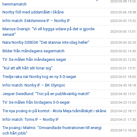
2023-05-08 13:55
hemmamatch
Norrby föll med uddamålet i Skåne
2023-05-06 18:38
Inför match: Eskilsminne IF – Norrby IF
2023-05-05 19:32
Marcus Översjö: "Vi vill bygga vidare på det vi gjorde
2023-05-05 15:01
senast"
Nära Norrby S03E04: "Det stannar inte idag heller"
2023-05-04 20:24
Bilder från måndagens segermatch
2023-05-02 14:30
TV: Se målen från måndagens seger
2023-05-02 12:05
"Kul att allt hårt slit lönar sig"
2023-05-01 19:31
Tredje raka när Norrby tog en ny 3-0-seger
2023-05-01 18:05
Inför match: Norrby IF – BK Olympic
2023-04-30 18:18
Jesper Swedlund: "Tror på en publikvänlig match"
2023-04-30 13:51
TV: Se målen från lördagens 3-0-seger
2023-04-23 15:00
Tre nya poäng in på kontot - Atola Meja tvåmålskytt i skåne
2023-04-22 18:17
Inför match: Torns IF – Norrby IF
2023-04-21 17:30
Tre poäng i Malmö: "Omvandlade frustrationen till energi
2023-04-15 18:24
och hårt jobb"