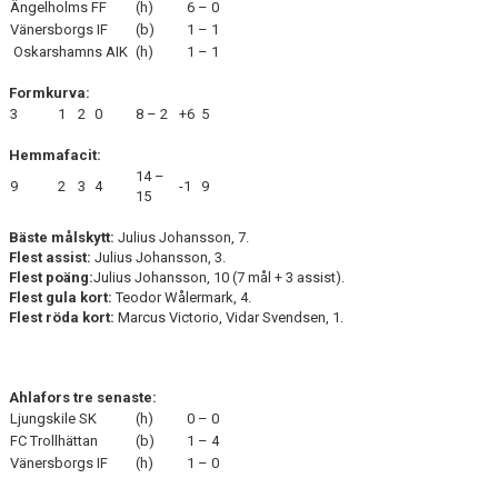
Ängelholms FF
(h)
6 – 0
Vänersborgs IF
(b)
1 – 1
Oskarshamns AIK
(h)
1 – 1
Formkurva:
3
1
2
0
8 – 2
+6
5
Hemmafacit:
14 –
9
2
3
4
-1
9
15
Bäste målskytt:
Julius Johansson, 7.
Flest assist:
Julius Johansson, 3.
Flest poäng:
Julius Johansson, 10 (7 mål + 3 assist).
Flest gula kort:
Teodor Wålermark, 4.
Flest röda kort:
Marcus Victorio, Vidar Svendsen, 1.
Ahlafors tre senaste:
Ljungskile SK
(h)
0 – 0
FC Trollhättan
(b)
1 – 4
Vänersborgs IF
(h)
1 – 0