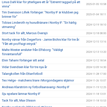
Linus Dahl klar för ytterligare ett år "Extremt taggad på att
2025-01-05 10:58
vinna"
Tim Svensson Lillvik förlänger: "Norrby IF är klubben jag
2025-01-04 18:11
brinner för"
Tobias Linderoth ny huvudtränare i Norrby IF: "En härlig
2024-12-19 18:10
utmaning"
Stort tack för allt, Marcus Översjö
2024-12-18 08:00
Norrby värvar från Degerfors - Jamie Bichis klar för tre år:
2024-12-15 13:16
"Fått ett proffsigt intryck"
Malte Wester ansluter från Elfsborg: "Väldigt
2024-12-13 13:20
förväntansfull"
Elvin Tahami förlänger sitt avtal
2024-12-12 18:54
Vidar Svendsen klar för tre nya år
2024-12-09 14:30
Talangkollen från Ettanfotboll
2024-11-28 17:00
Teo Helge - matchens lirare i Morgondagens stjärnor
2024-11-26 10:07
Andreas Klarström ny fotbollsansvarig i Norrby IF
2024-11-19 12:25
Sju spelare lämnar Norrby IF
2024-11-18 13:01
Tack för allt, Max Olsson
2024-11-18 10:53