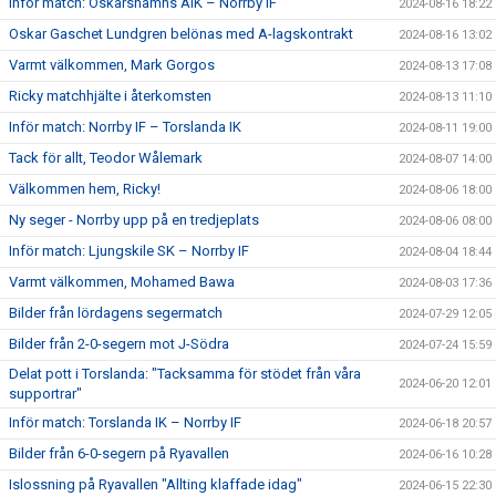
Inför match: Oskarshamns AIK – Norrby IF
2024-08-16 18:22
Oskar Gaschet Lundgren belönas med A-lagskontrakt
2024-08-16 13:02
Varmt välkommen, Mark Gorgos
2024-08-13 17:08
Ricky matchhjälte i återkomsten
2024-08-13 11:10
Inför match: Norrby IF – Torslanda IK
2024-08-11 19:00
Tack för allt, Teodor Wålemark
2024-08-07 14:00
Välkommen hem, Ricky!
2024-08-06 18:00
Ny seger - Norrby upp på en tredjeplats
2024-08-06 08:00
Inför match: Ljungskile SK – Norrby IF
2024-08-04 18:44
Varmt välkommen, Mohamed Bawa
2024-08-03 17:36
Bilder från lördagens segermatch
2024-07-29 12:05
Bilder från 2-0-segern mot J-Södra
2024-07-24 15:59
Delat pott i Torslanda: "Tacksamma för stödet från våra
2024-06-20 12:01
supportrar"
Inför match: Torslanda IK – Norrby IF
2024-06-18 20:57
Bilder från 6-0-segern på Ryavallen
2024-06-16 10:28
Islossning på Ryavallen "Allting klaffade idag"
2024-06-15 22:30