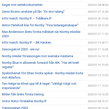
Seger mot seriekonkurrenten
2023-01-28 08:00
Semir Bosnic ansluter på lån: "En stor talang"
2023-01-27 16:30
Inför match: Norrby IF – Tvååkers IF
2023-01-26 19:36
Anton Pärleholt klar för Norrby: "Fina ledaregenskaper"
2023-01-23 15:30
Max Andersson årets första målskytt när Norrby inledde
2023-01-21 11:50
2023
Inför match: Norrby IF – BK Häcken
2023-01-19 20:17
Säsongskort 2023 - ute nu!
2023-01-17 15:00
Norrby inleder försäsongen mot svenska mästarna
2023-01-16 19:13
Norrby lånar in allsvensk forward från AIK: "Har ett brett
2023-01-16 15:00
register"
Spelschemat förr Ettan Södra spikat - Norrby inleder borta
2023-01-12 13:35
mot Ahlafors
Teo Helge tar klivet upp till A-laget: "Väldigt roligt och
2023-01-11 12:55
inspirerande"
Bilder från årets första träning
2023-01-10 10:35
Victor Astor förstärker Norrby IF
2023-01-08 16:31
Träningsstart 2023
2023-01-06 15:26