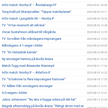
Inför match: Norrby IF – Åtvidabergs FF
2023-09-01 20:00
Tung kväll på Skarsjövallen: "Tappar matchplanen"
2023-08-25 23:11
Inför match: Ljungskile SK – Norrby IF
2023-08-24 18:35
TV: "Vi har revansch att utkräva"
2023-08-24 14:48
Oscar Gustafsson utlånad till Vårgårda
2023-08-24 12:39
TV: Se målen från måndagens trepoängare
2023-08-22 13:09
Måndagens 4-1-seger i bilder
2023-08-22 09:09
TV: "En fantastisk känsla"
2023-08-22 08:40
Ny storseger hemma på Borås Arena
2023-08-21 22:54
Match-Tugg med Alexander Warneryd
2023-08-21 17:54
Inför match: Norrby IF – Ahlafors IF
2023-08-20 16:22
TV: "Vi behöver ta flera trepoängare framöver"
2023-08-18 17:33
TV: Målen från söndagens storseger
2023-08-14 12:31
6-0-segern i bilder
2023-08-14 10:41
Julius Johansson: "Nu ska vi bygga vidare på det här"
2023-08-13 22:58
Magisk eftermiddag på Borås Arena: "Riktigt skönt med en