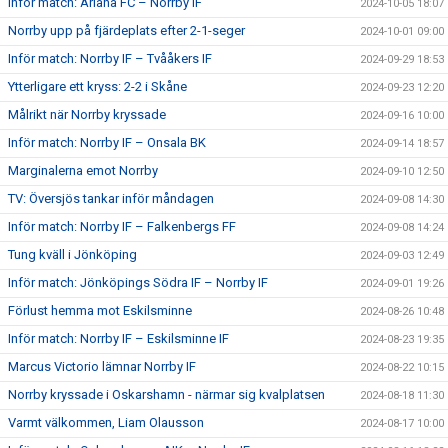
Inför match: Ariana FC – Norrby IF
2024-10-05 18:07
Norrby upp på fjärdeplats efter 2-1-seger
2024-10-01 09:00
Inför match: Norrby IF – Tvååkers IF
2024-09-29 18:53
Ytterligare ett kryss: 2-2 i Skåne
2024-09-23 12:20
Målrikt när Norrby kryssade
2024-09-16 10:00
Inför match: Norrby IF – Onsala BK
2024-09-14 18:57
Marginalerna emot Norrby
2024-09-10 12:50
TV: Översjös tankar inför måndagen
2024-09-08 14:30
Inför match: Norrby IF – Falkenbergs FF
2024-09-08 14:24
Tung kväll i Jönköping
2024-09-03 12:49
Inför match: Jönköpings Södra IF – Norrby IF
2024-09-01 19:26
Förlust hemma mot Eskilsminne
2024-08-26 10:48
Inför match: Norrby IF – Eskilsminne IF
2024-08-23 19:35
Marcus Victorio lämnar Norrby IF
2024-08-22 10:15
Norrby kryssade i Oskarshamn - närmar sig kvalplatsen
2024-08-18 11:30
Varmt välkommen, Liam Olausson
2024-08-17 10:00