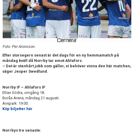
DOKUMENT
BILDARKIV
BILDER 2025
TABELL ETTAN SÖDRA 2025
Foto: Per Aronsson.
Efter storsegern senast är det dags för en ny hemmamatch på
måndag kväll då Norrby tar emot Ahlafors.
– Det är stenhårt jobb som gäller, vi behöver vinna den här matchen,
säger Jesper Swedlund.
Norrby IF – Ahlafors IF
Ettan Södra, omgång 18.
Borås Arena, måndag 21 augusti.
Avspark: 19:00.
Köp biljetter här
Norrbys tre senaste: