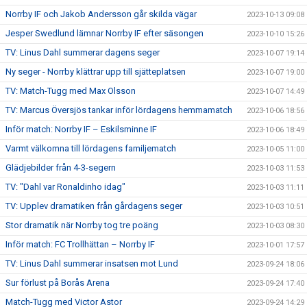
Norrby IF och Jakob Andersson går skilda vägar
2023-10-13 09:08
Jesper Swedlund lämnar Norrby IF efter säsongen
2023-10-10 15:26
TV: Linus Dahl summerar dagens seger
2023-10-07 19:14
Ny seger - Norrby klättrar upp till sjätteplatsen
2023-10-07 19:00
TV: Match-Tugg med Max Olsson
2023-10-07 14:49
TV: Marcus Översjös tankar inför lördagens hemmamatch
2023-10-06 18:56
Inför match: Norrby IF – Eskilsminne IF
2023-10-06 18:49
Varmt välkomna till lördagens familjematch
2023-10-05 11:00
Glädjebilder från 4-3-segern
2023-10-03 11:53
TV: "Dahl var Ronaldinho idag"
2023-10-03 11:11
TV: Upplev dramatiken från gårdagens seger
2023-10-03 10:51
Stor dramatik när Norrby tog tre poäng
2023-10-03 08:30
Inför match: FC Trollhättan – Norrby IF
2023-10-01 17:57
TV: Linus Dahl summerar insatsen mot Lund
2023-09-24 18:06
Sur förlust på Borås Arena
2023-09-24 17:40
Match-Tugg med Victor Astor
2023-09-24 14:29