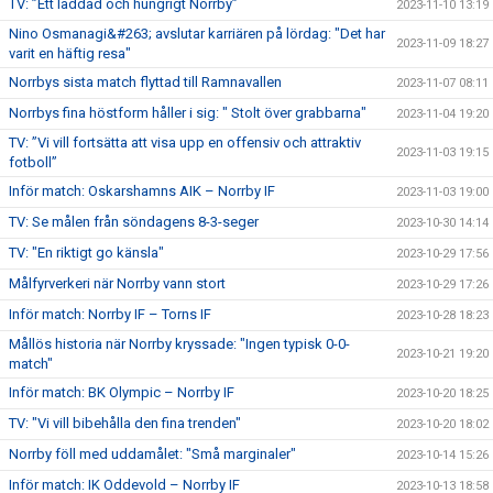
TV: ”Ett laddad och hungrigt Norrby”
2023-11-10 13:19
Nino Osmanagi&#263; avslutar karriären på lördag: "Det har
2023-11-09 18:27
varit en häftig resa"
Norrbys sista match flyttad till Ramnavallen
2023-11-07 08:11
Norrbys fina höstform håller i sig: " Stolt över grabbarna"
2023-11-04 19:20
TV: ”Vi vill fortsätta att visa upp en offensiv och attraktiv
2023-11-03 19:15
fotboll”
Inför match: Oskarshamns AIK – Norrby IF
2023-11-03 19:00
TV: Se målen från söndagens 8-3-seger
2023-10-30 14:14
TV: "En riktigt go känsla"
2023-10-29 17:56
Målfyrverkeri när Norrby vann stort
2023-10-29 17:26
Inför match: Norrby IF – Torns IF
2023-10-28 18:23
Mållös historia när Norrby kryssade: "Ingen typisk 0-0-
2023-10-21 19:20
match"
Inför match: BK Olympic – Norrby IF
2023-10-20 18:25
TV: "Vi vill bibehålla den fina trenden"
2023-10-20 18:02
Norrby föll med uddamålet: "Små marginaler"
2023-10-14 15:26
Inför match: IK Oddevold – Norrby IF
2023-10-13 18:58