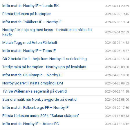
Inför match: Norrby IF – Lunds BK
2024-05-11 20:59
Första förlusten på bortaplan
2024-05-09 19:45
Inför match: Tvååkers IF – Norrby IF
2024-05-08 19:54
Norrby fick nöja sig med kryss - fortsätter att hålla tätt
2024-05-04 22:59
bakåt
Match-Tugg med Anton Pärleholt
2024-05-04 14:52
Inför match: Norrby IF – Torns IF
2024-05-03 18:57
Gå 2 betala för 1 - heja fram Norrby till serieledning
2024-04-30 15:04
Tredje raka på bortaplan - Norrby upp på kvalplats
2024-04-29 08:00
Inför match: BK Olympic – Norrby IF
2024-04-26 19:00
Norrby vidare till nästa omgång i DM
2024-04-25 09:52
TV: Se Wålemarks segermål på övertid
2024-04-22 11:28
Stor dramatik när Norrby avgjorde på övertid
2024-04-22 08:00
Inför match: Falkenbergs FF – Norrby IF
2024-04-20 17:30
Första förlusten under 2024: "Saknar skärpan"
2024-04-15 09:43
Inför match: Norrby IF – Ariana FC
2024-04-13 16:12