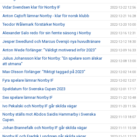
Vidar Svendsen klar för Norrby IF
2022-12-22 12:56
Anton Cajtoft lämnar Norrby - klar för norsk klubb
2022-12-21 16:28
Teodor Wålemark förstärker Norrby
2022-12-20 10:00
Alexander Salo redo för sin femte säsong i Norrby
2022-12-16 12:31
Jesper Swedlund och Marcus Översjö nya huvudtränare
2022-12-12 18:30
Anton Wede förlänger: ”Väldigt motiverad inför 2023"
2022-12-09 16:33
Julius Johansson klar för Norrby: "En spelare som älskar
2022-12-08 13:00
att utmana"
Max Olsson förlänger: ”Riktigt taggad på 2023”
2022-12-02 14:00
Fyra spelare lämnar Norrby IF
2022-12-02 12:07
Speldatum för Svenska Cupen 2023
2022-12-01 17:17
Sex spelare lämnar Norrby IF
2022-11-22 10:48
Ivo Pekalski och Norrby IF går skilda vägar
2022-11-20 11:56
Norrby ställs mot Abdos Saidis Hammarby i Svenska
2022-11-13 18:07
Cupen.
Johan Brannefalk och Norrby IF går skilda vägar
2022-11-11 15:58
Norrby IF och Fredrik Lundgren går skilda vägar
2022-11-11 12:13