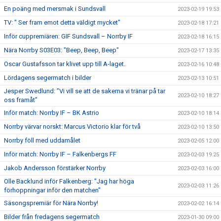
En poäng med mersmak i Sundsvall
2023-02-19 19:53
TV: " Ser fram emot detta väldigt mycket"
2023-02-18 17:21
Inför cuppremiären: GIF Sundsvall – Norrby IF
2023-02-18 16:15
Nära Norrby S03E03: "Beep, Beep, Beep"
2023-02-17 13:35
Oscar Gustafsson tar klivet upp till A-laget.
2023-02-16 10:48
Lördagens segermatch i bilder
2023-02-13 10:51
Jesper Swedlund: ”Vi vill se att de sakerna vi tränar på tar
2023-02-10 18:27
oss framåt”
Inför match: Norrby IF – BK Astrio
2023-02-10 18:14
Norrby värvar norskt: Marcus Victorio klar för två
2023-02-10 13:50
Norrby föll med uddamålet
2023-02-05 12:00
Inför match: Norrby IF – Falkenbergs FF
2023-02-03 19:25
Jakob Andersson förstärker Norrby
2023-02-03 16:00
Olle Backlund inför Falkenberg: "Jag har höga
2023-02-03 11:26
förhoppningar inför den matchen"
Säsongspremiär för Nära Norrby!
2023-02-02 16:14
Bilder från fredagens segermatch
2023-01-30 09:00