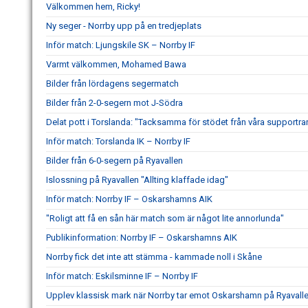
Välkommen hem, Ricky!
Ny seger - Norrby upp på en tredjeplats
Inför match: Ljungskile SK – Norrby IF
Varmt välkommen, Mohamed Bawa
Bilder från lördagens segermatch
Bilder från 2-0-segern mot J-Södra
Delat pott i Torslanda: "Tacksamma för stödet från våra supportra
Inför match: Torslanda IK – Norrby IF
Bilder från 6-0-segern på Ryavallen
Islossning på Ryavallen "Allting klaffade idag"
Inför match: Norrby IF – Oskarshamns AIK
"Roligt att få en sån här match som är något lite annorlunda"
Publikinformation: Norrby IF – Oskarshamns AIK
Norrby fick det inte att stämma - kammade noll i Skåne
Inför match: Eskilsminne IF – Norrby IF
Upplev klassisk mark när Norrby tar emot Oskarshamn på Ryavall