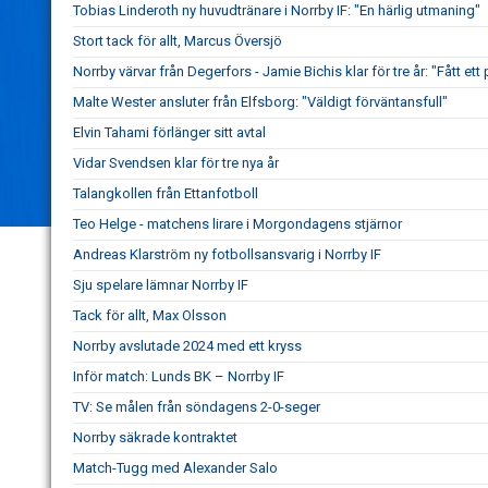
Tobias Linderoth ny huvudtränare i Norrby IF: "En härlig utmaning"
Stort tack för allt, Marcus Översjö
Norrby värvar från Degerfors - Jamie Bichis klar för tre år: "Fått ett 
Malte Wester ansluter från Elfsborg: "Väldigt förväntansfull"
Elvin Tahami förlänger sitt avtal
Vidar Svendsen klar för tre nya år
Talangkollen från Ettanfotboll
Teo Helge - matchens lirare i Morgondagens stjärnor
Andreas Klarström ny fotbollsansvarig i Norrby IF
Sju spelare lämnar Norrby IF
Tack för allt, Max Olsson
Norrby avslutade 2024 med ett kryss
Inför match: Lunds BK – Norrby IF
TV: Se målen från söndagens 2-0-seger
Norrby säkrade kontraktet
Match-Tugg med Alexander Salo