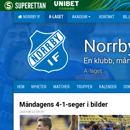
NORRBY IF
A-LAGET
AKADEMI
KONTAKT
BIL
Norrb
En klubb, mån
A-laget
HEM
NYHETER
MATCHER
TRUPPEN
KALENDER
DO
Måndagens 4-1-seger i bilder
2023-08-22 09:09