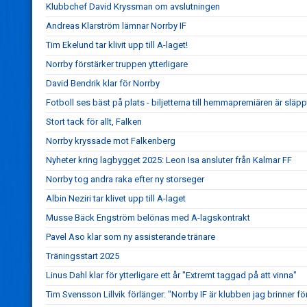
Klubbchef David Kryssman om avslutningen
Andreas Klarström lämnar Norrby IF
Tim Ekelund tar klivit upp till A-laget!
Norrby förstärker truppen ytterligare
David Bendrik klar för Norrby
Fotboll ses bäst på plats - biljetterna till hemmapremiären är släpp
Stort tack för allt, Falken
Norrby kryssade mot Falkenberg
Nyheter kring lagbygget 2025: Leon Isa ansluter från Kalmar FF
Norrby tog andra raka efter ny storseger
Albin Neziri tar klivet upp till A-laget
Musse Bäck Engström belönas med A-lagskontrakt
Pavel Aso klar som ny assisterande tränare
Träningsstart 2025
Linus Dahl klar för ytterligare ett år "Extremt taggad på att vinna"
Tim Svensson Lillvik förlänger: "Norrby IF är klubben jag brinner fö