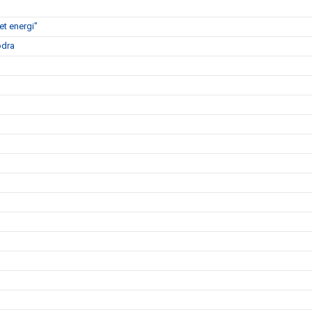
t energi"
ödra