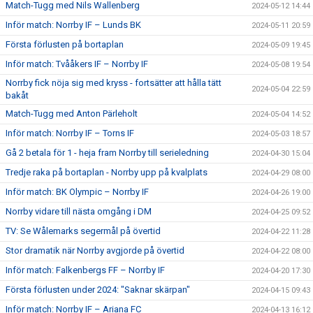
Match-Tugg med Nils Wallenberg
2024-05-12 14:44
Inför match: Norrby IF – Lunds BK
2024-05-11 20:59
Första förlusten på bortaplan
2024-05-09 19:45
Inför match: Tvååkers IF – Norrby IF
2024-05-08 19:54
Norrby fick nöja sig med kryss - fortsätter att hålla tätt
2024-05-04 22:59
bakåt
Match-Tugg med Anton Pärleholt
2024-05-04 14:52
Inför match: Norrby IF – Torns IF
2024-05-03 18:57
Gå 2 betala för 1 - heja fram Norrby till serieledning
2024-04-30 15:04
Tredje raka på bortaplan - Norrby upp på kvalplats
2024-04-29 08:00
Inför match: BK Olympic – Norrby IF
2024-04-26 19:00
Norrby vidare till nästa omgång i DM
2024-04-25 09:52
TV: Se Wålemarks segermål på övertid
2024-04-22 11:28
Stor dramatik när Norrby avgjorde på övertid
2024-04-22 08:00
Inför match: Falkenbergs FF – Norrby IF
2024-04-20 17:30
Första förlusten under 2024: "Saknar skärpan"
2024-04-15 09:43
Inför match: Norrby IF – Ariana FC
2024-04-13 16:12