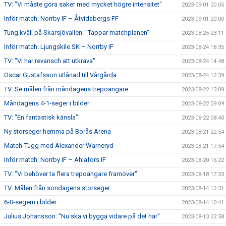
TV: "Vi måste göra saker med mycket högre intensitet"
2023-09-01 20:05
Inför match: Norrby IF – Åtvidabergs FF
2023-09-01 20:00
Tung kväll på Skarsjövallen: "Tappar matchplanen"
2023-08-25 23:11
Inför match: Ljungskile SK – Norrby IF
2023-08-24 18:35
TV: "Vi har revansch att utkräva"
2023-08-24 14:48
Oscar Gustafsson utlånad till Vårgårda
2023-08-24 12:39
TV: Se målen från måndagens trepoängare
2023-08-22 13:09
Måndagens 4-1-seger i bilder
2023-08-22 09:09
TV: "En fantastisk känsla"
2023-08-22 08:40
Ny storseger hemma på Borås Arena
2023-08-21 22:54
Match-Tugg med Alexander Warneryd
2023-08-21 17:54
Inför match: Norrby IF – Ahlafors IF
2023-08-20 16:22
TV: "Vi behöver ta flera trepoängare framöver"
2023-08-18 17:33
TV: Målen från söndagens storseger
2023-08-14 12:31
6-0-segern i bilder
2023-08-14 10:41
Julius Johansson: "Nu ska vi bygga vidare på det här"
2023-08-13 22:58