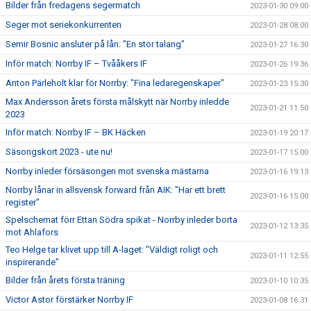
Bilder från fredagens segermatch
2023-01-30 09:00
Seger mot seriekonkurrenten
2023-01-28 08:00
Semir Bosnic ansluter på lån: "En stor talang"
2023-01-27 16:30
Inför match: Norrby IF – Tvååkers IF
2023-01-26 19:36
Anton Pärleholt klar för Norrby: "Fina ledaregenskaper"
2023-01-23 15:30
Max Andersson årets första målskytt när Norrby inledde
2023-01-21 11:50
2023
Inför match: Norrby IF – BK Häcken
2023-01-19 20:17
Säsongskort 2023 - ute nu!
2023-01-17 15:00
Norrby inleder försäsongen mot svenska mästarna
2023-01-16 19:13
Norrby lånar in allsvensk forward från AIK: "Har ett brett
2023-01-16 15:00
register"
Spelschemat förr Ettan Södra spikat - Norrby inleder borta
2023-01-12 13:35
mot Ahlafors
Teo Helge tar klivet upp till A-laget: "Väldigt roligt och
2023-01-11 12:55
inspirerande"
Bilder från årets första träning
2023-01-10 10:35
Victor Astor förstärker Norrby IF
2023-01-08 16:31