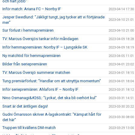
och hårt jobb"
Inför match: Ariana FC – Norrby IF
2023-04-14 17:30
Jesper Swedlund: "Jäkligt tungt, jag tycker att vi förtjänade
2023-04-10 21:01
mer"
Sur förlust i hemmapremiären
2023-04-10 21:00
TV: Marcus Översjös tankar inför måndagen
2023-04-09 18:28
Inför hemmapremiären: Norrby IF – Ljungskile SK
2023-04-09 18:19
Ny matchtid för hemmapremiären
2023-04-05 11:01
Bilder från seriepremiären
2023-04-01 23:02
TV: Marcus Översjö summerar matchen
2023-04-01 18:15
Tung premiärförlust: "Handlar om att utnyttja momentum"
2023-04-01 18:04
Inför seriepremiären: Ahlafors IF – Norrby IF
2023-03-31 18:12
Nino Osmanagi&#263;: "Lycka!, det ska bli oerhört kul"
2023-03-31 14:51
Snart är det äntligen dags!
2023-03-30 20:22
Gudni Ómarsson skriver A-lagskontrakt: "Kämpat hårt för
2023-03-30 08:00
det här"
Truppen till kvällens DM-match
2023-03-29 13:00