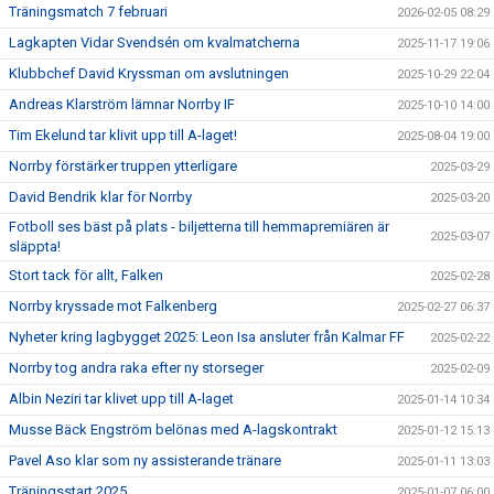
Träningsmatch 7 februari
2026-02-05 08:29
Lagkapten Vidar Svendsén om kvalmatcherna
2025-11-17 19:06
Klubbchef David Kryssman om avslutningen
2025-10-29 22:04
Andreas Klarström lämnar Norrby IF
2025-10-10 14:00
Tim Ekelund tar klivit upp till A-laget!
2025-08-04 19:00
Norrby förstärker truppen ytterligare
2025-03-29
David Bendrik klar för Norrby
2025-03-20
Fotboll ses bäst på plats - biljetterna till hemmapremiären är
2025-03-07
släppta!
Stort tack för allt, Falken
2025-02-28
Norrby kryssade mot Falkenberg
2025-02-27 06:37
Nyheter kring lagbygget 2025: Leon Isa ansluter från Kalmar FF
2025-02-22
Norrby tog andra raka efter ny storseger
2025-02-09
Albin Neziri tar klivet upp till A-laget
2025-01-14 10:34
Musse Bäck Engström belönas med A-lagskontrakt
2025-01-12 15:13
Pavel Aso klar som ny assisterande tränare
2025-01-11 13:03
Träningsstart 2025
2025-01-07 06:00