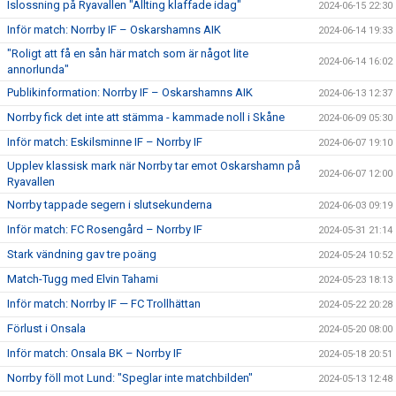
Islossning på Ryavallen "Allting klaffade idag"
2024-06-15 22:30
Inför match: Norrby IF – Oskarshamns AIK
2024-06-14 19:33
"Roligt att få en sån här match som är något lite
2024-06-14 16:02
annorlunda"
Publikinformation: Norrby IF – Oskarshamns AIK
2024-06-13 12:37
Norrby fick det inte att stämma - kammade noll i Skåne
2024-06-09 05:30
Inför match: Eskilsminne IF – Norrby IF
2024-06-07 19:10
Upplev klassisk mark när Norrby tar emot Oskarshamn på
2024-06-07 12:00
Ryavallen
Norrby tappade segern i slutsekunderna
2024-06-03 09:19
Inför match: FC Rosengård – Norrby IF
2024-05-31 21:14
Stark vändning gav tre poäng
2024-05-24 10:52
Match-Tugg med Elvin Tahami
2024-05-23 18:13
Inför match: Norrby IF — FC Trollhättan
2024-05-22 20:28
Förlust i Onsala
2024-05-20 08:00
Inför match: Onsala BK – Norrby IF
2024-05-18 20:51
Norrby föll mot Lund: "Speglar inte matchbilden"
2024-05-13 12:48