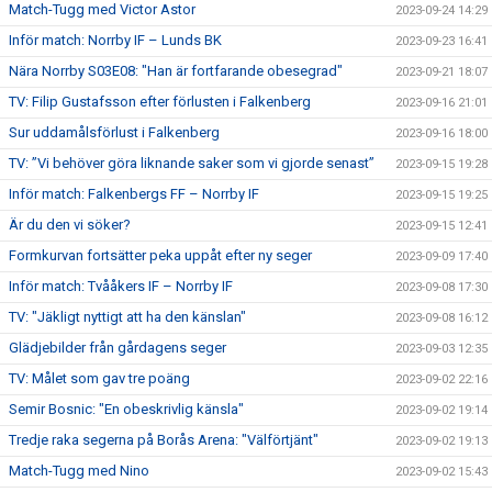
Match-Tugg med Victor Astor
2023-09-24 14:29
Inför match: Norrby IF – Lunds BK
2023-09-23 16:41
Nära Norrby S03E08: "Han är fortfarande obesegrad"
2023-09-21 18:07
TV: Filip Gustafsson efter förlusten i Falkenberg
2023-09-16 21:01
Sur uddamålsförlust i Falkenberg
2023-09-16 18:00
TV: ”Vi behöver göra liknande saker som vi gjorde senast”
2023-09-15 19:28
Inför match: Falkenbergs FF – Norrby IF
2023-09-15 19:25
Är du den vi söker?
2023-09-15 12:41
Formkurvan fortsätter peka uppåt efter ny seger
2023-09-09 17:40
Inför match: Tvååkers IF – Norrby IF
2023-09-08 17:30
TV: "Jäkligt nyttigt att ha den känslan"
2023-09-08 16:12
Glädjebilder från gårdagens seger
2023-09-03 12:35
TV: Målet som gav tre poäng
2023-09-02 22:16
Semir Bosnic: "En obeskrivlig känsla"
2023-09-02 19:14
Tredje raka segerna på Borås Arena: "Välförtjänt"
2023-09-02 19:13
Match-Tugg med Nino
2023-09-02 15:43