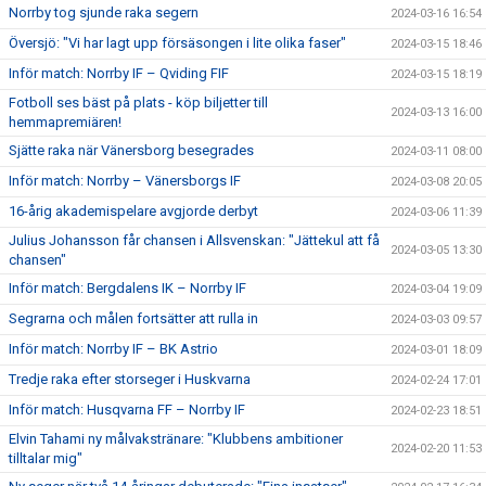
Norrby tog sjunde raka segern
2024-03-16 16:54
Översjö: "Vi har lagt upp försäsongen i lite olika faser"
2024-03-15 18:46
Inför match: Norrby IF – Qviding FIF
2024-03-15 18:19
Fotboll ses bäst på plats - köp biljetter till
2024-03-13 16:00
hemmapremiären!
Sjätte raka när Vänersborg besegrades
2024-03-11 08:00
Inför match: Norrby – Vänersborgs IF
2024-03-08 20:05
16-årig akademispelare avgjorde derbyt
2024-03-06 11:39
Julius Johansson får chansen i Allsvenskan: "Jättekul att få
2024-03-05 13:30
chansen"
Inför match: Bergdalens IK – Norrby IF
2024-03-04 19:09
Segrarna och målen fortsätter att rulla in
2024-03-03 09:57
Inför match: Norrby IF – BK Astrio
2024-03-01 18:09
Tredje raka efter storseger i Huskvarna
2024-02-24 17:01
Inför match: Husqvarna FF – Norrby IF
2024-02-23 18:51
Elvin Tahami ny målvakstränare: "Klubbens ambitioner
2024-02-20 11:53
tilltalar mig"