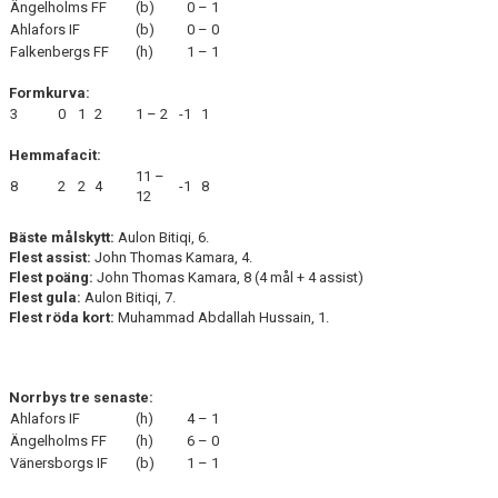
Ängelholms FF
(b)
0 – 1
Ahlafors IF
(b)
0 – 0
Falkenbergs FF
(h)
1 – 1
Formkurva:
3
0
1
2
1 – 2
-1
1
Hemmafacit:
11 –
8
2
2
4
-1
8
12
Bäste målskytt:
Aulon Bitiqi, 6.
Flest assist:
John Thomas Kamara, 4.
Flest poäng:
John Thomas Kamara, 8 (4 mål + 4 assist)
Flest gula:
Aulon Bitiqi, 7.
Flest röda kort:
Muhammad Abdallah Hussain, 1.
Norrbys tre senaste:
Ahlafors IF
(h)
4 – 1
Ängelholms FF
(h)
6 – 0
Vänersborgs IF
(b)
1 – 1