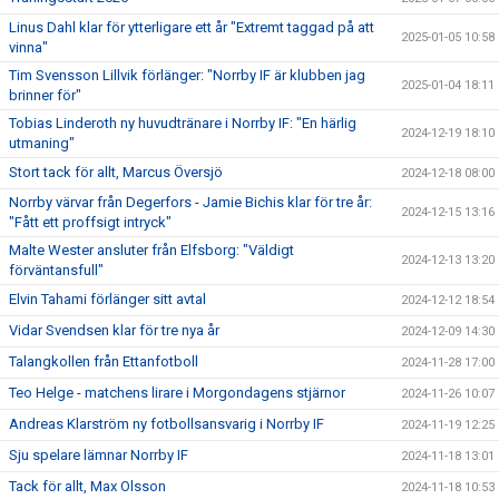
Linus Dahl klar för ytterligare ett år "Extremt taggad på att
2025-01-05 10:58
vinna"
Tim Svensson Lillvik förlänger: "Norrby IF är klubben jag
2025-01-04 18:11
brinner för"
Tobias Linderoth ny huvudtränare i Norrby IF: "En härlig
2024-12-19 18:10
utmaning"
Stort tack för allt, Marcus Översjö
2024-12-18 08:00
Norrby värvar från Degerfors - Jamie Bichis klar för tre år:
2024-12-15 13:16
"Fått ett proffsigt intryck"
Malte Wester ansluter från Elfsborg: "Väldigt
2024-12-13 13:20
förväntansfull"
Elvin Tahami förlänger sitt avtal
2024-12-12 18:54
Vidar Svendsen klar för tre nya år
2024-12-09 14:30
Talangkollen från Ettanfotboll
2024-11-28 17:00
Teo Helge - matchens lirare i Morgondagens stjärnor
2024-11-26 10:07
Andreas Klarström ny fotbollsansvarig i Norrby IF
2024-11-19 12:25
Sju spelare lämnar Norrby IF
2024-11-18 13:01
Tack för allt, Max Olsson
2024-11-18 10:53