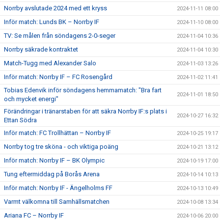
Norrby avslutade 2024 med ett kryss
2024-11-11 08:00
Inför match: Lunds BK – Norrby IF
2024-11-10 08:00
TV: Se målen från söndagens 2-0-seger
2024-11-04 10:36
Norrby säkrade kontraktet
2024-11-04 10:30
Match-Tugg med Alexander Salo
2024-11-03 13:26
Inför match: Norrby IF – FC Rosengård
2024-11-02 11:41
Tobias Edenvik inför söndagens hemmamatch: "Bra fart
2024-11-01 18:50
och mycket energi"
Förändringar i tränarstaben för att säkra Norrby IF:s plats i
2024-10-27 16:32
Ettan Södra
Inför match: FC Trollhättan – Norrby IF
2024-10-25 19:17
Norrby tog tre sköna - och viktiga poäng
2024-10-21 13:12
Inför match: Norrby IF – BK Olympic
2024-10-19 17:00
Tung eftermiddag på Borås Arena
2024-10-14 10:13
Inför match: Norrby IF - Ängelholms FF
2024-10-13 10:49
Varmt välkomna till Samhällsmatchen
2024-10-08 13:34
Ariana FC – Norrby IF
2024-10-06 20:00