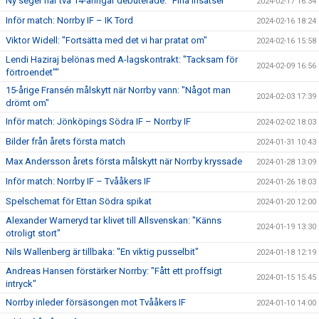
Ny seger när två 14-åringar debuterade: "Fina insatser"
2024-02-17 16:34
Inför match: Norrby IF – IK Tord
2024-02-16 18:24
Viktor Widell: "Fortsätta med det vi har pratat om"
2024-02-16 15:58
Lendi Haziraj belönas med A-lagskontrakt: "Tacksam för
2024-02-09 16:56
förtroendet""
15-årige Fransén målskytt när Norrby vann: "Något man
2024-02-03 17:39
drömt om"
Inför match: Jönköpings Södra IF – Norrby IF
2024-02-02 18:03
Bilder från årets första match
2024-01-31 10:43
Max Andersson årets första målskytt när Norrby kryssade
2024-01-28 13:09
Inför match: Norrby IF – Tvååkers IF
2024-01-26 18:03
Spelschemat för Ettan Södra spikat
2024-01-20 12:00
Alexander Warneryd tar klivet till Allsvenskan: "Känns
2024-01-19 13:30
otroligt stort"
Nils Wallenberg är tillbaka: "En viktig pusselbit"
2024-01-18 12:19
Andreas Hansen förstärker Norrby: "Fått ett proffsigt
2024-01-15 15:45
intryck"
Norrby inleder försäsongen mot Tvååkers IF
2024-01-10 14:00