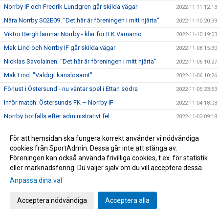
Norrby IF och Fredrik Lundgren går skilda vägar
2022-11-11 12:13
Nära Norrby S02E09: "Det här är föreningen i mitt hjärta"
2022-11-10 20:39
Viktor Bergh lämnar Norrby - klar för IFK Värnamo
2022-11-10 19:03
Mak Lind och Norrby IF går skilda vägar
2022-11-08 15:30
Nicklas Savolainen: "Det här är föreningen i mitt hjärta"
2022-11-06 10:27
Mak Lind: "Väldigt känslosamt"
2022-11-06 10:26
Förlust i Östersund - nu väntar spel i Ettan södra
2022-11-05 23:53
Inför match: Östersunds FK – Norrby IF
2022-11-04 18:08
Norrby bötfälls efter administrativt fel
2022-11-03 09:18
Savolainen: "Viktig och skön trepoängare"
2022-10-29 17:06
För att hemsidan ska fungera korrekt använder vi nödvändiga
Norrby tog tre viktiga poäng hemma mot Öster
2022-10-29 17:05
cookies från SportAdmin. Dessa går inte att stänga av.
Inför match: Norrby IF – Östers IF
Föreningen kan också använda frivilliga cookies, t.ex. för statistik
2022-10-28 16:20
eller marknadsföring. Du väljer själv om du vill acceptera dessa.
Nära Norrby S02E08: "Tror inte han har så fina handleder"
2022-10-28 11:02
Anpassa dina val
TV: Presskonferens efter J-Södra – Norrby
2022-10-25 09:16
Norrby föll efter sent avgörande
2022-10-24 21:35
Acceptera nödvändiga
Acceptera alla
Salo: " Vi har ju några fina minnen från Stadsparksvallen
2022-10-23 17:36