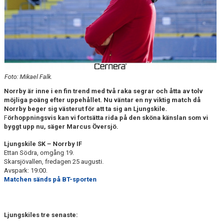
DOKUMENT
BILDARKIV
BILDER 2025
TABELL ETTAN SÖDRA 2025
Foto: Mikael Falk.
Norrby är inne i en fin trend med två raka segrar och åtta av tolv
möjliga poäng efter uppehållet. Nu väntar en ny viktig match då
Norrby beger sig västerut för att ta sig an Ljungskile.
F
örhoppningsvis kan vi fortsätta rida på den sköna känslan som vi
byggt upp nu, säger Marcus Översjö.
Ljungskile SK – Norrby IF
Ettan Södra, omgång 19.
Skarsjövallen, fredagen 25 augusti.
Avspark: 19:00.
Matchen sänds på BT-sporten
Ljungskiles tre senaste: