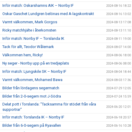
Inför match: Oskarshamns AIK – Norrby IF
2024-08-16 18:22
Oskar Gaschet Lundgren belönas med A-lagskontrakt
2024-08-16 13:02
Varmt välkommen, Mark Gorgos
2024-08-13 17:08
Ricky matchhjälte i återkomsten
2024-08-13 11:10
Inför match: Norrby IF – Torslanda IK
2024-08-11 19:00
Tack för allt, Teodor Wålemark
2024-08-07 14:00
Välkommen hem, Ricky!
2024-08-06 18:00
Ny seger - Norrby upp på en tredjeplats
2024-08-06 08:00
Inför match: Ljungskile SK – Norrby IF
2024-08-04 18:44
Varmt välkommen, Mohamed Bawa
2024-08-03 17:36
Bilder från lördagens segermatch
2024-07-29 12:05
Bilder från 2-0-segern mot J-Södra
2024-07-24 15:59
Delat pott i Torslanda: "Tacksamma för stödet från våra
2024-06-20 12:01
supportrar"
Inför match: Torslanda IK – Norrby IF
2024-06-18 20:57
Bilder från 6-0-segern på Ryavallen
2024-06-16 10:28