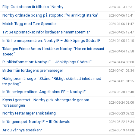
Filip Gustafsson är tillbaka i Norrby
2024-04-13 13:31
Norrby ordnade poäng på stopptid: "Vi är riktigt starka"
2024-04-06 16:41
Match-Tugg med Ture Spendler
2024-04-06 11:47
TV: Se uppsnacket inför lördagens hemmapremiär
2024-04-05 19:47
Inför hemmapremiären: Norrby IF – Jönköpings Södra IF
2024-04-05 19:15
Talangen Prince Amos förstärker Norrby: "Har en intressant
2024-04-04 12:58
speed"
Publikinformation: Norrby IF – Jönköpings Södra IF
2024-04-04 08:00
Bilder från lördagens premiärseger
2024-04-01 06:34
Härlig premiärseger i Skåne: "Riktigt skönt att inleda med
2024-04-01 01:15
tre poäng"
Inför seriepremiären: Ängelholms FF – Norrby IF
2024-03-30 18:40
Kryss i genrepet - Norrby gick obesegrade genom
2024-03-24 08:00
försäsongen
Norrby testar nigeriansk talang
2024-03-23 09:32
Inför genrepet: Norrby IF – IK Oddevold
2024-03-22 18:34
Är du vår nya speaker?
2024-03-19 14:00