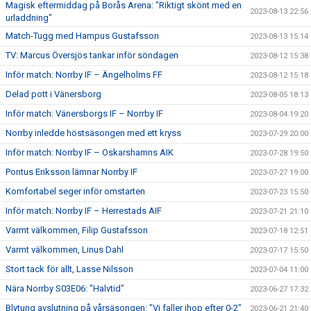
Magisk eftermiddag på Borås Arena: "Riktigt skönt med en
2023-08-13 22:56
urladdning"
Match-Tugg med Hampus Gustafsson
2023-08-13 15:14
TV: Marcus Översjös tankar inför söndagen
2023-08-12 15:38
Inför match: Norrby IF – Ängelholms FF
2023-08-12 15:18
Delad pott i Vänersborg
2023-08-05 18:13
Inför match: Vänersborgs IF – Norrby IF
2023-08-04 19:20
Norrby inledde höstsäsongen med ett kryss
2023-07-29 20:00
Inför match: Norrby IF – Oskarshamns AIK
2023-07-28 19:50
Pontus Eriksson lämnar Norrby IF
2023-07-27 19:00
Komfortabel seger inför omstarten
2023-07-23 15:50
Inför match: Norrby IF – Herrestads AIF
2023-07-21 21:10
Varmt välkommen, Filip Gustafsson
2023-07-18 12:51
Varmt välkommen, Linus Dahl
2023-07-17 15:50
Stort tack för allt, Lasse Nilsson
2023-07-04 11:00
Nära Norrby S03E06: "Halvtid"
2023-06-27 17:32
Blytung avslutning på vårsäsongen: "Vi faller ihop efter 0-2"
2023-06-21 21:40