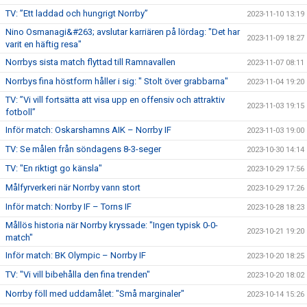
TV: ”Ett laddad och hungrigt Norrby”
2023-11-10 13:19
Nino Osmanagi&#263; avslutar karriären på lördag: "Det har
2023-11-09 18:27
varit en häftig resa"
Norrbys sista match flyttad till Ramnavallen
2023-11-07 08:11
Norrbys fina höstform håller i sig: " Stolt över grabbarna"
2023-11-04 19:20
TV: ”Vi vill fortsätta att visa upp en offensiv och attraktiv
2023-11-03 19:15
fotboll”
Inför match: Oskarshamns AIK – Norrby IF
2023-11-03 19:00
TV: Se målen från söndagens 8-3-seger
2023-10-30 14:14
TV: "En riktigt go känsla"
2023-10-29 17:56
Målfyrverkeri när Norrby vann stort
2023-10-29 17:26
Inför match: Norrby IF – Torns IF
2023-10-28 18:23
Mållös historia när Norrby kryssade: "Ingen typisk 0-0-
2023-10-21 19:20
match"
Inför match: BK Olympic – Norrby IF
2023-10-20 18:25
TV: "Vi vill bibehålla den fina trenden"
2023-10-20 18:02
Norrby föll med uddamålet: "Små marginaler"
2023-10-14 15:26