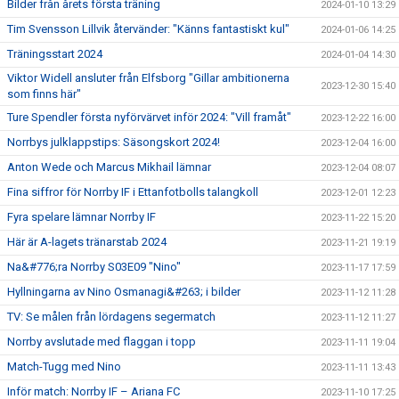
Bilder från årets första träning
2024-01-10 13:29
Tim Svensson Lillvik återvänder: "Känns fantastiskt kul"
2024-01-06 14:25
Träningsstart 2024
2024-01-04 14:30
Viktor Widell ansluter från Elfsborg "Gillar ambitionerna
2023-12-30 15:40
som finns här"
Ture Spendler första nyförvärvet inför 2024: "Vill framåt"
2023-12-22 16:00
Norrbys julklappstips: Säsongskort 2024!
2023-12-04 16:00
Anton Wede och Marcus Mikhail lämnar
2023-12-04 08:07
Fina siffror för Norrby IF i Ettanfotbolls talangkoll
2023-12-01 12:23
Fyra spelare lämnar Norrby IF
2023-11-22 15:20
Här är A-lagets tränarstab 2024
2023-11-21 19:19
Na&#776;ra Norrby S03E09 "Nino"
2023-11-17 17:59
Hyllningarna av Nino Osmanagi&#263; i bilder
2023-11-12 11:28
TV: Se målen från lördagens segermatch
2023-11-12 11:27
Norrby avslutade med flaggan i topp
2023-11-11 19:04
Match-Tugg med Nino
2023-11-11 13:43
Inför match: Norrby IF – Ariana FC
2023-11-10 17:25