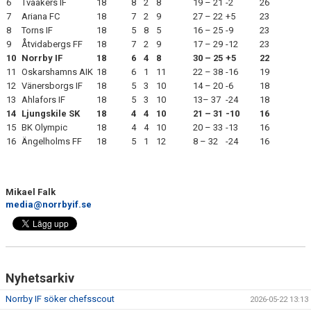
6
Tvååkers IF
18
8
2
8
19 – 21
-2
26
7
Ariana FC
18
7
2
9
27 – 22
+5
23
8
Torns IF
18
5
8
5
16 – 25
-9
23
9
Åtvidabergs FF
18
7
2
9
17 – 29
-12
23
10
Norrby IF
18
6
4
8
30 – 25
+5
22
11
Oskarshamns AIK
18
6
1
11
22 – 38
-16
19
12
Vänersborgs IF
18
5
3
10
14 – 20
-6
18
13
Ahlafors IF
18
5
3
10
13– 37
-24
18
14
Ljungskile SK
18
4
4
10
21 – 31
-10
16
15
BK Olympic
18
4
4
10
20 – 33
-13
16
16
Ängelholms FF
18
5
1
12
8 – 32
-24
16
Mikael Falk
media@norrbyif.se
Nyhetsarkiv
Norrby IF söker chefsscout
2026-05-22 13:13