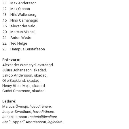
11
Max Andersson
12
Max Olsson
13
Nils Wallenberg
15
Nino Osmanagić
16
Alexander Salo
20
Marcus Mikhail
21
Anton Wede
22
Teo Helge
23
Hampus Gustafsson
Frånvaro:
Alexander Warneryd, avstängd.
Julius Johansson, skadad.
Jakob Andersson, skadad.
Olle Backlund, skadad.
Henry Atola Meja, skadad.
Gudni Ómarsson, skadad.
Ledare:
Marcus Översjö
, huvudtränare.
Jesper Swedlund
, huvudtränare.
Jonas Larsson
, materialförvaltare.
Jan "Loppan" Andreasson
, lagledare.