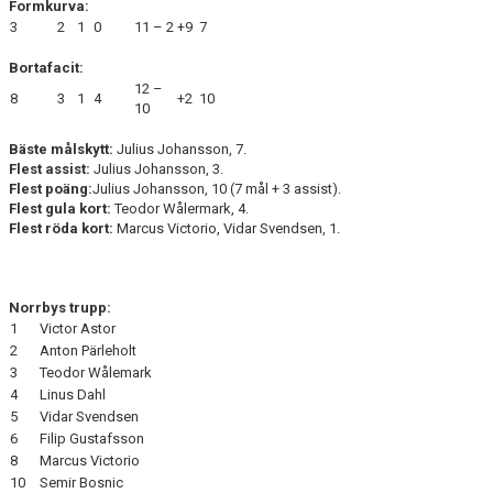
Formkurva:
3
2
1
0
11 – 2
+9
7
Bortafacit:
12 –
8
3
1
4
+2
10
10
Bäste målskytt:
Julius Johansson, 7.
Flest assist:
Julius Johansson, 3.
Flest poäng:
Julius Johansson, 10 (7 mål + 3 assist).
Flest gula kort:
Teodor Wålermark, 4.
Flest röda kort:
Marcus Victorio, Vidar Svendsen, 1.
Norrbys trupp:
1
Victor Astor
2
Anton Pärleholt
3
Teodor Wålemark
4
Linus Dahl
5
Vidar Svendsen
6
Filip Gustafsson
8
Marcus Victorio
10
Semir Bosnic