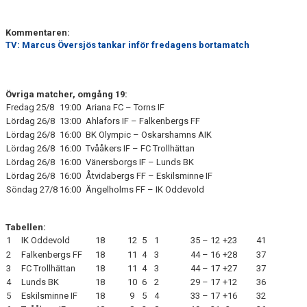
Kommentaren:
TV: Marcus Översjös tankar inför fredagens bortamatch
Övriga matcher, omgång 19:
Fredag 25/8
19:00
Ariana FC – Torns IF
Lördag 26/8
13:00
Ahlafors IF – Falkenbergs FF
Lördag 26/8
16:00
BK Olympic – Oskarshamns AIK
Lördag 26/8
16:00
Tvååkers IF – FC Trollhättan
Lördag 26/8
16:00
Vänersborgs IF – Lunds BK
Lördag 26/8
16:00
Åtvidabergs FF – Eskilsminne IF
Söndag 27/8
16:00
Ängelholms FF – IK Oddevold
Tabellen:
1
IK Oddevold
18
12
5
1
35 – 12
+23
41
2
Falkenbergs FF
18
11
4
3
44 – 16
+28
37
3
FC Trollhättan
18
11
4
3
44 – 17
+27
37
4
Lunds BK
18
10
6
2
29 – 17
+12
36
5
Eskilsminne IF
18
9
5
4
33 – 17
+16
32