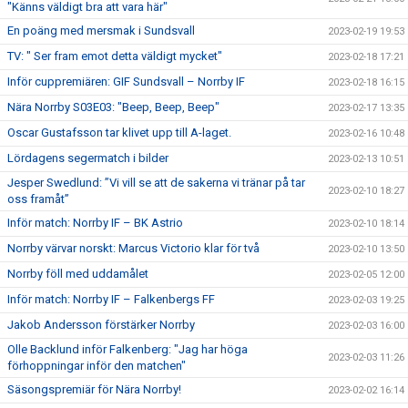
"Känns väldigt bra att vara här"
En poäng med mersmak i Sundsvall
2023-02-19 19:53
TV: " Ser fram emot detta väldigt mycket"
2023-02-18 17:21
Inför cuppremiären: GIF Sundsvall – Norrby IF
2023-02-18 16:15
Nära Norrby S03E03: "Beep, Beep, Beep"
2023-02-17 13:35
Oscar Gustafsson tar klivet upp till A-laget.
2023-02-16 10:48
Lördagens segermatch i bilder
2023-02-13 10:51
Jesper Swedlund: ”Vi vill se att de sakerna vi tränar på tar
2023-02-10 18:27
oss framåt”
Inför match: Norrby IF – BK Astrio
2023-02-10 18:14
Norrby värvar norskt: Marcus Victorio klar för två
2023-02-10 13:50
Norrby föll med uddamålet
2023-02-05 12:00
Inför match: Norrby IF – Falkenbergs FF
2023-02-03 19:25
Jakob Andersson förstärker Norrby
2023-02-03 16:00
Olle Backlund inför Falkenberg: "Jag har höga
2023-02-03 11:26
förhoppningar inför den matchen"
Säsongspremiär för Nära Norrby!
2023-02-02 16:14