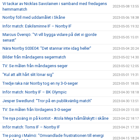
Vi tackar av Nicklas Savolainen i samband med fredagens
2023-05-08 13:55
hemmamatch
Norrby föll med uddamålet i Skåne
2023-05-06 18:38
Inför match: Eskilsminne IF – Norrby IF
2023-05-05 19:32
Marcus Översjö: "Vi vill bygga vidare på det vi gjorde
2023-05-05 15:01
senast"
Nära Norrby S03E04: "Det stannar inte idag heller"
2023-05-04 20:24
Bilder från måndagens segermatch
2023-05-02 14:30
TV: Se målen från måndagens seger
2023-05-02 12:05
"Kul att allt hårt slit lönar sig"
2023-05-01 19:31
Tredje raka när Norrby tog en ny 3-0-seger
2023-05-01 18:05
Inför match: Norrby IF – BK Olympic
2023-04-30 18:18
Jesper Swedlund: "Tror på en publikvänlig match"
2023-04-30 13:51
TV: Se målen från lördagens 3-0-seger
2023-04-23 15:00
Tre nya poäng in på kontot - Atola Meja tvåmålskytt i skåne
2023-04-22 18:17
Inför match: Torns IF – Norrby IF
2023-04-21 17:30
Tre poäng i Malmö: "Omvandlade frustrationen till energi
2023-04-15 18:24