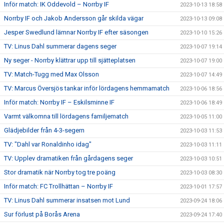
Inför match: IK Oddevold – Norrby IF
2023-10-13 18:58
Norrby IF och Jakob Andersson går skilda vägar
2023-10-13 09:08
Jesper Swedlund lämnar Norrby IF efter säsongen
2023-10-10 15:26
TV: Linus Dahl summerar dagens seger
2023-10-07 19:14
Ny seger - Norrby klättrar upp till sjätteplatsen
2023-10-07 19:00
TV: Match-Tugg med Max Olsson
2023-10-07 14:49
TV: Marcus Översjös tankar inför lördagens hemmamatch
2023-10-06 18:56
Inför match: Norrby IF – Eskilsminne IF
2023-10-06 18:49
Varmt välkomna till lördagens familjematch
2023-10-05 11:00
Glädjebilder från 4-3-segern
2023-10-03 11:53
TV: "Dahl var Ronaldinho idag"
2023-10-03 11:11
TV: Upplev dramatiken från gårdagens seger
2023-10-03 10:51
Stor dramatik när Norrby tog tre poäng
2023-10-03 08:30
Inför match: FC Trollhättan – Norrby IF
2023-10-01 17:57
TV: Linus Dahl summerar insatsen mot Lund
2023-09-24 18:06
Sur förlust på Borås Arena
2023-09-24 17:40