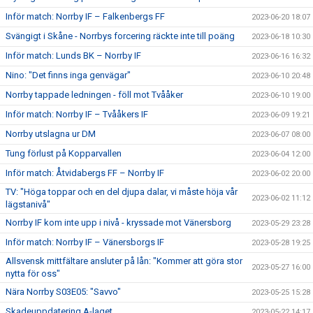
Inför match: Norrby IF – Falkenbergs FF
2023-06-20 18:07
Svängigt i Skåne - Norrbys forcering räckte inte till poäng
2023-06-18 10:30
Inför match: Lunds BK – Norrby IF
2023-06-16 16:32
Nino: "Det finns inga genvägar"
2023-06-10 20:48
Norrby tappade ledningen - föll mot Tvååker
2023-06-10 19:00
Inför match: Norrby IF – Tvååkers IF
2023-06-09 19:21
Norrby utslagna ur DM
2023-06-07 08:00
Tung förlust på Kopparvallen
2023-06-04 12:00
Inför match: Åtvidabergs FF – Norrby IF
2023-06-02 20:00
TV: "Höga toppar och en del djupa dalar, vi måste höja vår
2023-06-02 11:12
lägstanivå"
Norrby IF kom inte upp i nivå - kryssade mot Vänersborg
2023-05-29 23:28
Inför match: Norrby IF – Vänersborgs IF
2023-05-28 19:25
Allsvensk mittfältare ansluter på lån: "Kommer att göra stor
2023-05-27 16:00
nytta för oss"
Nära Norrby S03E05: "Savvo"
2023-05-25 15:28
Skadeuppdatering A-laget
2023-05-22 14:17