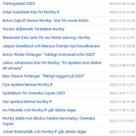
Träningsstart 2023
2023-01-06 15:26
Vidar Svendsen klar för Norrby IF
2022-12-22 12:56
Anton Cajtoft lämnar Norrby - klar för norsk klubb
2022-12-21 16:28
Teodor Wålemark förstärker Norrby
2022-12-20 10:00
Alexander Salo redo för sin femte säsong i Norrby
2022-12-16 12:31
Jesper Swedlund och Marcus Översjö nya huvudtränare
2022-12-12 18:30
Anton Wede förlänger: ”Väldigt motiverad inför 2023"
2022-12-09 16:33
Julius Johansson klar för Norrby: "En spelare som älskar
2022-12-08 13:00
att utmana"
Max Olsson förlänger: ”Riktigt taggad på 2023”
2022-12-02 14:00
Fyra spelare lämnar Norrby IF
2022-12-02 12:07
Speldatum för Svenska Cupen 2023
2022-12-01 17:17
Sex spelare lämnar Norrby IF
2022-11-22 10:48
Ivo Pekalski och Norrby IF går skilda vägar
2022-11-20 11:56
Norrby ställs mot Abdos Saidis Hammarby i Svenska
2022-11-13 18:07
Cupen.
Johan Brannefalk och Norrby IF går skilda vägar
2022-11-11 15:58