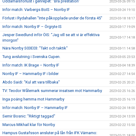
Uddamålsförlust i genrepet: "Bra prestation"
2023-03-26 09:15
Inför match: Varbergs BoIS – Norrby IF
2023-03-24 19:10
Förlust i Rydahallen "Inte påkopplade under de första 45"
2023-03-18 18:17
Inför match: Norrby IF – Örgryte IS
2023-03-17 19:09
Jesper Swedlund inför ÖIS: ”Jag vill se att vi är effektiva
2023-03-17 14:18
imorgon"
Nära Norrby S03E03: "Takt och taktik"
2023-03-11 14:58
Tung avslutning i Svenska Cupen.
2023-03-05 23:53
Inför match: IK Brage – Norrby IF
2023-03-04 18:39
Norrby IF – Hammarby IF i bilder
2023-02-27 14:54
Abdo Saidi: "Kul att vara tillbaka"
2023-02-25 20:21
TV: Teodor Wålemark summerar insatsen mot Hammarby
2023-02-25 16:26
Inga poäng hemma mot Hammarby
2023-02-25 16:19
Inför match: Norrby IF – Hammarby IF
2023-02-24 18:00
Semir Bosnic: "Riktigt taggad"
2023-02-24 13:59
Marcus Mikhail klar för Norrby
2023-02-22 15:50
Hampus Gustafsson ansluter på lån från IFK Värnamo:
2023-02-21 18:00