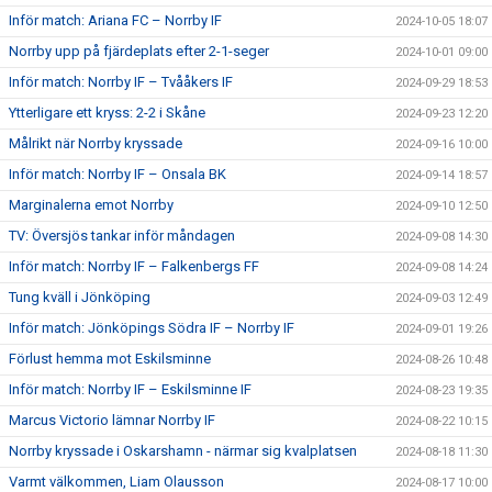
Inför match: Ariana FC – Norrby IF
2024-10-05 18:07
Norrby upp på fjärdeplats efter 2-1-seger
2024-10-01 09:00
Inför match: Norrby IF – Tvååkers IF
2024-09-29 18:53
Ytterligare ett kryss: 2-2 i Skåne
2024-09-23 12:20
Målrikt när Norrby kryssade
2024-09-16 10:00
Inför match: Norrby IF – Onsala BK
2024-09-14 18:57
Marginalerna emot Norrby
2024-09-10 12:50
TV: Översjös tankar inför måndagen
2024-09-08 14:30
Inför match: Norrby IF – Falkenbergs FF
2024-09-08 14:24
Tung kväll i Jönköping
2024-09-03 12:49
Inför match: Jönköpings Södra IF – Norrby IF
2024-09-01 19:26
Förlust hemma mot Eskilsminne
2024-08-26 10:48
Inför match: Norrby IF – Eskilsminne IF
2024-08-23 19:35
Marcus Victorio lämnar Norrby IF
2024-08-22 10:15
Norrby kryssade i Oskarshamn - närmar sig kvalplatsen
2024-08-18 11:30
Varmt välkommen, Liam Olausson
2024-08-17 10:00