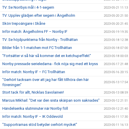
TV: Se Norrbys mål i 4-1-segern
2023-05-21 11:13
TV: Upplev glädjen efter segern i Ängelholm
2023-05-20 21:50
Skön trepoängare i Skåne
2023-05-20 21:45
Inför match: Ängelholms FF – Norrby IF
2023-05-19 19:35
TV: Se höjdpunkterna från Norrby - Trollhättan
2023-05-18 12:38
Bilder från 1-1-matchen mot FC Trollhättan
2023-05-18 07:00
"Fortsätter vi så här så kommer det en ketchupeffekt"
2023-05-18 00:03
Norrby pressade serieledarna - fick nöja sig med ett kryss
2023-05-17 21:48
Inför match: Norrby IF – FC Trollhättan
2023-05-16 20:15
"Oerhört tacksam över att jag har fått tillhöra den här
2023-05-13 17:54
föreningen"
Stort tack för allt, Nicklas Savolainen!
2023-05-13 08:59
Marcus Mikhail: "Det var den sista skärpan som saknades"
2023-05-12 21:51
Händelserika slutminuter när Norrby föll
2023-05-12 21:40
Inför match: Norrby IF – IK Oddevold
2023-05-11 17:30
"Supportrarnas stöd betyder oerhört mycket"
2023-05-11 16:13