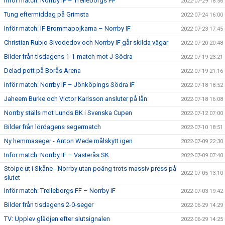
Inför match: Norrby IF – Trelleborgs FF
2022-07-29 18:56
Tung eftermiddag på Grimsta
2022-07-24 16:00
Inför match: IF Brommapojkarna – Norrby IF
2022-07-23 17:45
Christian Rubio Sivodedov och Norrby IF går skilda vägar
2022-07-20 20:48
Bilder från tisdagens 1-1-match mot J-Södra
2022-07-19 23:21
Delad pott på Borås Arena
2022-07-19 21:16
Inför match: Norrby IF – Jönköpings Södra IF
2022-07-18 18:52
Jaheem Burke och Victor Karlsson ansluter på lån
2022-07-18 16:08
Norrby ställs mot Lunds BK i Svenska Cupen
2022-07-12 07:00
Bilder från lördagens segermatch
2022-07-10 18:51
Ny hemmaseger - Anton Wede målskytt igen
2022-07-09 22:30
Inför match: Norrby IF – Västerås SK
2022-07-09 07:40
Stolpe ut i Skåne - Norrby utan poäng trots massiv press på
2022-07-05 13:10
slutet
Inför match: Trelleborgs FF – Norrby IF
2022-07-03 19:42
Bilder från tisdagens 2-0-seger
2022-06-29 14:29
TV: Upplev glädjen efter slutsignalen
2022-06-29 14:25