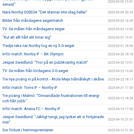
2023-05-05 15:01
senast"
Nära Norrby S03E04: "Det stannar inte idag heller"
2023-05-04 20:24
Bilder från måndagens segermatch
2023-05-02 14:30
TV: Se målen från måndagens seger
2023-05-02 12:05
"Kul att allt hårt slit lönar sig"
2023-05-01 19:31
Tredje raka när Norrby tog en ny 3-0-seger
2023-05-01 18:05
Inför match: Norrby IF – BK Olympic
2023-04-30 18:18
Jesper Swedlund: "Tror på en publikvänlig match"
2023-04-30 13:51
TV: Se målen från lördagens 3-0-seger
2023-04-23 15:00
Tre nya poäng in på kontot - Atola Meja tvåmålskytt i skåne
2023-04-22 18:17
Inför match: Torns IF – Norrby IF
2023-04-21 17:30
Tre poäng i Malmö: "Omvandlade frustrationen till energi
2023-04-15 18:24
och hårt jobb"
Inför match: Ariana FC – Norrby IF
2023-04-14 17:30
Jesper Swedlund: "Jäkligt tungt, jag tycker att vi förtjänade
2023-04-10 21:01
mer"
Sur förlust i hemmapremiären
2023-04-10 21:00