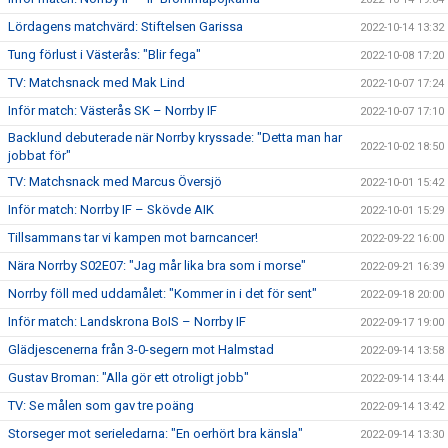
Lördagens matchvärd: Stiftelsen Garissa
2022-10-14 13:32
Tung förlust i Västerås: "Blir fega"
2022-10-08 17:20
TV: Matchsnack med Mak Lind
2022-10-07 17:24
Inför match: Västerås SK – Norrby IF
2022-10-07 17:10
Backlund debuterade när Norrby kryssade: "Detta man har
2022-10-02 18:50
jobbat för"
TV: Matchsnack med Marcus Översjö
2022-10-01 15:42
Inför match: Norrby IF – Skövde AIK
2022-10-01 15:29
Tillsammans tar vi kampen mot barncancer!
2022-09-22 16:00
Nära Norrby S02E07: "Jag mår lika bra som i morse"
2022-09-21 16:39
Norrby föll med uddamålet: "Kommer in i det för sent"
2022-09-18 20:00
Inför match: Landskrona BoIS – Norrby IF
2022-09-17 19:00
Glädjescenerna från 3-0-segern mot Halmstad
2022-09-14 13:58
Gustav Broman: "Alla gör ett otroligt jobb"
2022-09-14 13:44
TV: Se målen som gav tre poäng
2022-09-14 13:42
Storseger mot serieledarna: "En oerhört bra känsla"
2022-09-14 13:30