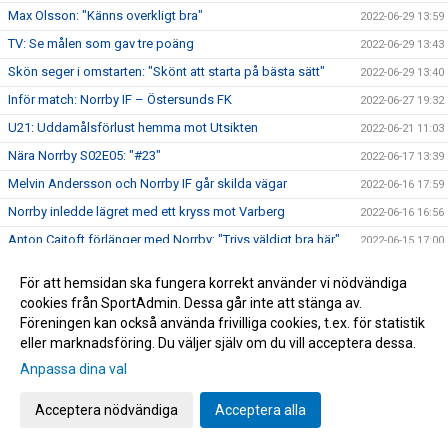
Max Olsson: "Känns overkligt bra"
2022-06-29 13:59
TV: Se målen som gav tre poäng
2022-06-29 13:43
Skön seger i omstarten: "Skönt att starta på bästa sätt"
2022-06-29 13:40
Inför match: Norrby IF – Östersunds FK
2022-06-27 19:32
U21: Uddamålsförlust hemma mot Utsikten
2022-06-21 11:03
Nära Norrby S02E05: "#23"
2022-06-17 13:39
Melvin Andersson och Norrby IF går skilda vägar
2022-06-16 17:59
Norrby inledde lägret med ett kryss mot Varberg
2022-06-16 16:56
Anton Cajtoft förlänger med Norrby: "Trivs väldigt bra här"
2022-06-15 17:00
Bilder från träningsveckan
2022-06-10 09:20
För att hemsidan ska fungera korrekt använder vi nödvändiga
Inga poäng när Norrby avslutade vårsäsongen
2022-05-28 15:13
cookies från SportAdmin. Dessa går inte att stänga av.
Föreningen kan också använda frivilliga cookies, t.ex. för statistik
TV: Max Olsson om att äntligen vara tillbaka i truppen
2022-05-27 17:44
eller marknadsföring. Du väljer själv om du vill acceptera dessa.
Inför match: IK Brage – Norrby IF
2022-05-27 17:23
Anpassa dina val
Norrby IF och Abbas Mohamad går skilda vägar
2022-05-25 13:51
U21: Tung kväll på Borås Arena
Acceptera nödvändiga
Acceptera alla
2022-05-25 09:48
Bilder från Norrby - Utsikten
2022-05-24 09:50