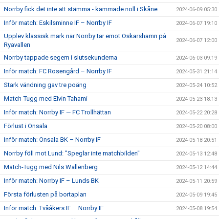
Norrby fick det inte att stämma - kammade noll i Skåne
2024-06-09 05:30
Inför match: Eskilsminne IF – Norrby IF
2024-06-07 19:10
Upplev klassisk mark när Norrby tar emot Oskarshamn på
2024-06-07 12:00
Ryavallen
Norrby tappade segern i slutsekunderna
2024-06-03 09:19
Inför match: FC Rosengård – Norrby IF
2024-05-31 21:14
Stark vändning gav tre poäng
2024-05-24 10:52
Match-Tugg med Elvin Tahami
2024-05-23 18:13
Inför match: Norrby IF — FC Trollhättan
2024-05-22 20:28
Förlust i Onsala
2024-05-20 08:00
Inför match: Onsala BK – Norrby IF
2024-05-18 20:51
Norrby föll mot Lund: "Speglar inte matchbilden"
2024-05-13 12:48
Match-Tugg med Nils Wallenberg
2024-05-12 14:44
Inför match: Norrby IF – Lunds BK
2024-05-11 20:59
Första förlusten på bortaplan
2024-05-09 19:45
Inför match: Tvååkers IF – Norrby IF
2024-05-08 19:54