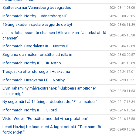
Sjätte raka när Vänersborg besegrades
2024-03-11 08:00
Inför match: Norrby – Vänersborgs IF
2024-03-08 20:05
16-årig akademispelare avgjorde derbyt
2024-03-06 11:39
Julius Johansson får chansen i Allsvenskan: "Jättekul att få
2024-03-05 13:30
chansen"
Inför match: Bergdalens IK – Norrby IF
2024-03-04 19:09
Segrarna och målen fortsätter att rulla in
2024-03-03 09:57
Inför match: Norrby IF – BK Astrio
2024-03-01 18:09
Tredje raka efter storseger i Huskvarna
2024-02-24 17:01
Inför match: Husqvarna FF – Norrby IF
2024-02-23 18:51
Elvin Tahami ny målvakstränare: "Klubbens ambitioner
2024-02-20 11:53
tilltalar mig"
Ny seger när två 14-åringar debuterade: "Fina insatser"
2024-02-17 16:34
Inför match: Norrby IF – IK Tord
2024-02-16 18:24
Viktor Widell: "Fortsätta med det vi har pratat om"
2024-02-16 15:58
Lendi Haziraj belönas med A-lagskontrakt: "Tacksam för
2024-02-09 16:56
förtroendet""