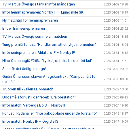
TV: Marcus Översjös tankar inför måndagen
2023-04-09 18:28
Inför hemmapremiären: Norrby IF – Ljungskile SK
2023-04-09 18:19
Ny matchtid för hemmapremiären
2023-04-05 11:01
Bilder från seriepremiären
2023-04-01 23:02
TV: Marcus Översjö summerar matchen
2023-04-01 18:15
Tung premiärförlust: "Handlar om att utnyttja momentum"
2023-04-01 18:04
Inför seriepremiären: Ahlafors IF – Norrby IF
2023-03-31 18:12
Nino Osmanagi&#263;: "Lycka!, det ska bli oerhört kul"
2023-03-31 14:51
Snart är det äntligen dags!
2023-03-30 20:22
Gudni Ómarsson skriver A-lagskontrakt: "Kämpat hårt för
2023-03-30 08:00
det här"
Truppen till kvällens DM-match
2023-03-29 13:00
Uddamålsförlust i genrepet: "Bra prestation"
2023-03-26 09:15
Inför match: Varbergs BoIS – Norrby IF
2023-03-24 19:10
Förlust i Rydahallen "Inte påkopplade under de första 45"
2023-03-18 18:17
Inför match: Norrby IF – Örgryte IS
2023-03-17 19:09