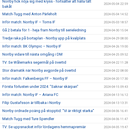
Norrby fick nöja sig med kryss - fortsätter att hålla tätt
2024-05-04 22:59
bakåt
Match-Tugg med Anton Pärleholt
2024-05-04 14:52
Inför match: Norrby IF – Torns IF
2024-05-03 18:57
Gå 2 betala för 1 - heja fram Norrby till serieledning
2024-04-30 15:04
Tredje raka på bortaplan - Norrby upp på kvalplats
2024-04-29 08:00
Inför match: BK Olympic – Norrby IF
2024-04-26 19:00
Norrby vidare till nästa omgång i DM
2024-04-25 09:52
TV: Se Wålemarks segermål på övertid
2024-04-22 11:28
Stor dramatik när Norrby avgjorde på övertid
2024-04-22 08:00
Inför match: Falkenbergs FF – Norrby IF
2024-04-20 17:30
Första förlusten under 2024: "Saknar skärpan"
2024-04-15 09:43
Inför match: Norrby IF – Ariana FC
2024-04-13 16:12
Filip Gustafsson är tillbaka i Norrby
2024-04-13 13:31
Norrby ordnade poäng på stopptid: "Vi är riktigt starka"
2024-04-06 16:41
Match-Tugg med Ture Spendler
2024-04-06 11:47
TV: Se uppsnacket inför lördagens hemmapremiär
2024-04-05 19:47