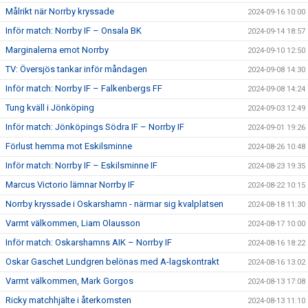
Målrikt när Norrby kryssade
2024-09-16 10:00
Inför match: Norrby IF – Onsala BK
2024-09-14 18:57
Marginalerna emot Norrby
2024-09-10 12:50
TV: Översjös tankar inför måndagen
2024-09-08 14:30
Inför match: Norrby IF – Falkenbergs FF
2024-09-08 14:24
Tung kväll i Jönköping
2024-09-03 12:49
Inför match: Jönköpings Södra IF – Norrby IF
2024-09-01 19:26
Förlust hemma mot Eskilsminne
2024-08-26 10:48
Inför match: Norrby IF – Eskilsminne IF
2024-08-23 19:35
Marcus Victorio lämnar Norrby IF
2024-08-22 10:15
Norrby kryssade i Oskarshamn - närmar sig kvalplatsen
2024-08-18 11:30
Varmt välkommen, Liam Olausson
2024-08-17 10:00
Inför match: Oskarshamns AIK – Norrby IF
2024-08-16 18:22
Oskar Gaschet Lundgren belönas med A-lagskontrakt
2024-08-16 13:02
Varmt välkommen, Mark Gorgos
2024-08-13 17:08
Ricky matchhjälte i återkomsten
2024-08-13 11:10