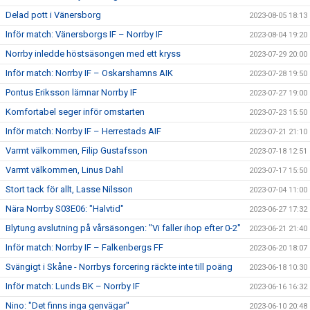
Delad pott i Vänersborg
2023-08-05 18:13
Inför match: Vänersborgs IF – Norrby IF
2023-08-04 19:20
Norrby inledde höstsäsongen med ett kryss
2023-07-29 20:00
Inför match: Norrby IF – Oskarshamns AIK
2023-07-28 19:50
Pontus Eriksson lämnar Norrby IF
2023-07-27 19:00
Komfortabel seger inför omstarten
2023-07-23 15:50
Inför match: Norrby IF – Herrestads AIF
2023-07-21 21:10
Varmt välkommen, Filip Gustafsson
2023-07-18 12:51
Varmt välkommen, Linus Dahl
2023-07-17 15:50
Stort tack för allt, Lasse Nilsson
2023-07-04 11:00
Nära Norrby S03E06: "Halvtid"
2023-06-27 17:32
Blytung avslutning på vårsäsongen: "Vi faller ihop efter 0-2"
2023-06-21 21:40
Inför match: Norrby IF – Falkenbergs FF
2023-06-20 18:07
Svängigt i Skåne - Norrbys forcering räckte inte till poäng
2023-06-18 10:30
Inför match: Lunds BK – Norrby IF
2023-06-16 16:32
Nino: "Det finns inga genvägar"
2023-06-10 20:48