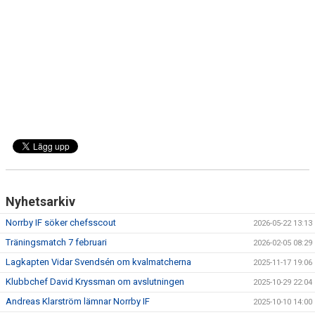
DOKUMENT
BILDARKIV
BILDER 2025
TABELL ETTAN SÖDRA 2025
Nyhetsarkiv
Norrby IF söker chefsscout
2026-05-22 13:13
Träningsmatch 7 februari
2026-02-05 08:29
Lagkapten Vidar Svendsén om kvalmatcherna
2025-11-17 19:06
Klubbchef David Kryssman om avslutningen
2025-10-29 22:04
Andreas Klarström lämnar Norrby IF
2025-10-10 14:00