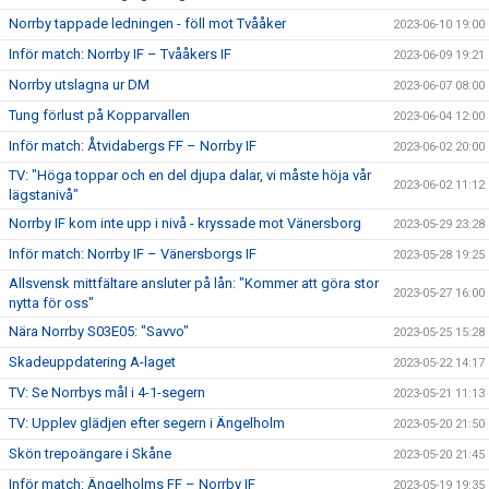
Norrby tappade ledningen - föll mot Tvååker
2023-06-10 19:00
Inför match: Norrby IF – Tvååkers IF
2023-06-09 19:21
Norrby utslagna ur DM
2023-06-07 08:00
Tung förlust på Kopparvallen
2023-06-04 12:00
Inför match: Åtvidabergs FF – Norrby IF
2023-06-02 20:00
TV: "Höga toppar och en del djupa dalar, vi måste höja vår
2023-06-02 11:12
lägstanivå"
Norrby IF kom inte upp i nivå - kryssade mot Vänersborg
2023-05-29 23:28
Inför match: Norrby IF – Vänersborgs IF
2023-05-28 19:25
Allsvensk mittfältare ansluter på lån: "Kommer att göra stor
2023-05-27 16:00
nytta för oss"
Nära Norrby S03E05: "Savvo"
2023-05-25 15:28
Skadeuppdatering A-laget
2023-05-22 14:17
TV: Se Norrbys mål i 4-1-segern
2023-05-21 11:13
TV: Upplev glädjen efter segern i Ängelholm
2023-05-20 21:50
Skön trepoängare i Skåne
2023-05-20 21:45
Inför match: Ängelholms FF – Norrby IF
2023-05-19 19:35