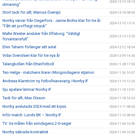
2024-12-19 18:10
utmaning"
Stort tack för allt, Marcus Översjö
2024-12-18 08:00
Norrby värvar från Degerfors - Jamie Bichis klar för tre år:
2024-12-15 13:16
"Fått ett proffsigt intryck"
Malte Wester ansluter från Elfsborg: "Väldigt
2024-12-13 13:20
förväntansfull"
Elvin Tahami förlänger sitt avtal
2024-12-12 18:54
Vidar Svendsen klar för tre nya år
2024-12-09 14:30
Talangkollen från Ettanfotboll
2024-11-28 17:00
Teo Helge - matchens lirare i Morgondagens stjärnor
2024-11-26 10:07
Andreas Klarström ny fotbollsansvarig i Norrby IF
2024-11-19 12:25
Sju spelare lämnar Norrby IF
2024-11-18 13:01
Tack för allt, Max Olsson
2024-11-18 10:53
Norrby avslutade 2024 med ett kryss
2024-11-11 08:00
Inför match: Lunds BK – Norrby IF
2024-11-10 08:00
TV: Se målen från söndagens 2-0-seger
2024-11-04 10:36
Norrby säkrade kontraktet
2024-11-04 10:30