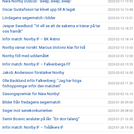
Nära Norrby S03E03: "Beep, Beep, Beep"
2023-02-17 13:35
Oscar Gustafsson tar klivet upp till A-laget.
2023-02-16 10:48
Lördagens segermatch i bilder
2023-02-13 10:51
Jesper Swedlund: ”Vi vill se att de sakerna vi tränar på tar
2023-02-10 18:27
oss framåt”
Inför match: Norrby IF – BK Astrio
2023-02-10 18:14
Norrby värvar norskt: Marcus Victorio klar för två
2023-02-10 13:50
Norrby föll med uddamålet
2023-02-05 12:00
Inför match: Norrby IF – Falkenbergs FF
2023-02-03 19:25
Jakob Andersson förstärker Norrby
2023-02-03 16:00
Olle Backlund inför Falkenberg: "Jag har höga
2023-02-03 11:26
förhoppningar inför den matchen"
Säsongspremiär för Nära Norrby!
2023-02-02 16:14
Bilder från fredagens segermatch
2023-01-30 09:00
Seger mot seriekonkurrenten
2023-01-28 08:00
Semir Bosnic ansluter på lån: "En stor talang"
2023-01-27 16:30
Inför match: Norrby IF – Tvååkers IF
2023-01-26 19:36