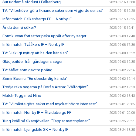
Sur uddamålsförlust i Falkenberg
2023-09-16 18:00
TV: ”Vi behöver göra liknande saker som vi gjorde senast”
2023-09-15 19:28
Inför match: Falkenbergs FF – Norrby IF
2023-09-15 19:25
Är du den vi söker?
2023-09-15 12:41
Formkurvan fortsätter peka uppåt efter ny seger
2023-09-09 17:40
Inför match: Tvååkers IF – Norrby IF
2023-09-08 17:30
TV: "Jäkligt nyttigt att ha den känslan"
2023-09-08 16:12
Glädjebilder från gårdagens seger
2023-09-03 12:35
TV: Målet som gav tre poäng
2023-09-02 22:16
Semir Bosnic: "En obeskrivlig känsla"
2023-09-02 19:14
Tredje raka segerna på Borås Arena: "Välförtjänt"
2023-09-02 19:13
Match-Tugg med Nino
2023-09-02 15:43
TV: "Vi måste göra saker med mycket högre intensitet"
2023-09-01 20:05
Inför match: Norrby IF – Åtvidabergs FF
2023-09-01 20:00
Tung kväll på Skarsjövallen: "Tappar matchplanen"
2023-08-25 23:11
Inför match: Ljungskile SK – Norrby IF
2023-08-24 18:35