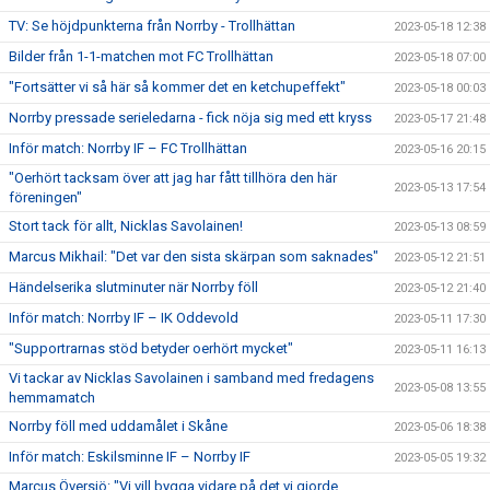
TV: Se höjdpunkterna från Norrby - Trollhättan
2023-05-18 12:38
Bilder från 1-1-matchen mot FC Trollhättan
2023-05-18 07:00
"Fortsätter vi så här så kommer det en ketchupeffekt"
2023-05-18 00:03
Norrby pressade serieledarna - fick nöja sig med ett kryss
2023-05-17 21:48
Inför match: Norrby IF – FC Trollhättan
2023-05-16 20:15
"Oerhört tacksam över att jag har fått tillhöra den här
2023-05-13 17:54
föreningen"
Stort tack för allt, Nicklas Savolainen!
2023-05-13 08:59
Marcus Mikhail: "Det var den sista skärpan som saknades"
2023-05-12 21:51
Händelserika slutminuter när Norrby föll
2023-05-12 21:40
Inför match: Norrby IF – IK Oddevold
2023-05-11 17:30
"Supportrarnas stöd betyder oerhört mycket"
2023-05-11 16:13
Vi tackar av Nicklas Savolainen i samband med fredagens
2023-05-08 13:55
hemmamatch
Norrby föll med uddamålet i Skåne
2023-05-06 18:38
Inför match: Eskilsminne IF – Norrby IF
2023-05-05 19:32
Marcus Översjö: "Vi vill bygga vidare på det vi gjorde