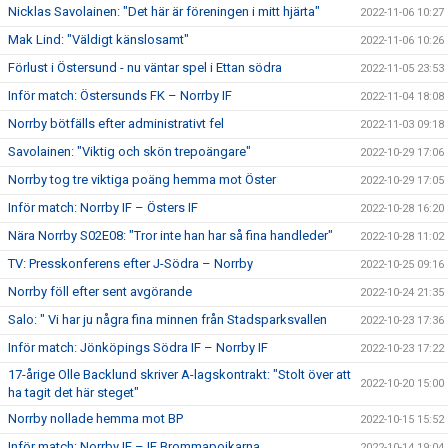
Nicklas Savolainen: "Det här är föreningen i mitt hjärta"
2022-11-06 10:27
Mak Lind: "Väldigt känslosamt"
2022-11-06 10:26
Förlust i Östersund - nu väntar spel i Ettan södra
2022-11-05 23:53
Inför match: Östersunds FK – Norrby IF
2022-11-04 18:08
Norrby bötfälls efter administrativt fel
2022-11-03 09:18
Savolainen: "Viktig och skön trepoängare"
2022-10-29 17:06
Norrby tog tre viktiga poäng hemma mot Öster
2022-10-29 17:05
Inför match: Norrby IF – Östers IF
2022-10-28 16:20
Nära Norrby S02E08: "Tror inte han har så fina handleder"
2022-10-28 11:02
TV: Presskonferens efter J-Södra – Norrby
2022-10-25 09:16
Norrby föll efter sent avgörande
2022-10-24 21:35
Salo: " Vi har ju några fina minnen från Stadsparksvallen
2022-10-23 17:36
Inför match: Jönköpings Södra IF – Norrby IF
2022-10-23 17:22
17-årige Olle Backlund skriver A-lagskontrakt: "Stolt över att
2022-10-20 15:00
ha tagit det här steget"
Norrby nollade hemma mot BP
2022-10-15 15:52
Inför match: Norrby IF – IF Brommapojkarna
2022-10-14 19:04