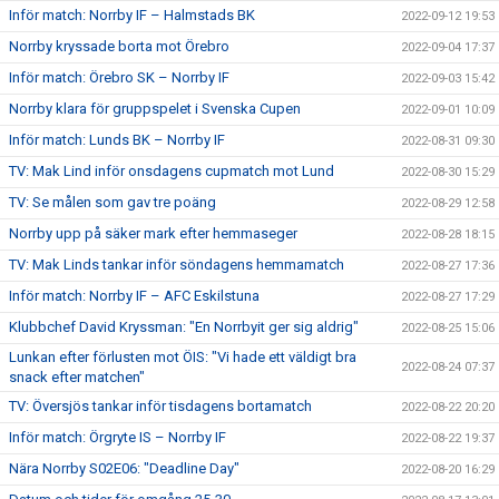
Inför match: Norrby IF – Halmstads BK
2022-09-12 19:53
Norrby kryssade borta mot Örebro
2022-09-04 17:37
Inför match: Örebro SK – Norrby IF
2022-09-03 15:42
Norrby klara för gruppspelet i Svenska Cupen
2022-09-01 10:09
Inför match: Lunds BK – Norrby IF
2022-08-31 09:30
TV: Mak Lind inför onsdagens cupmatch mot Lund
2022-08-30 15:29
TV: Se målen som gav tre poäng
2022-08-29 12:58
Norrby upp på säker mark efter hemmaseger
2022-08-28 18:15
TV: Mak Linds tankar inför söndagens hemmamatch
2022-08-27 17:36
Inför match: Norrby IF – AFC Eskilstuna
2022-08-27 17:29
Klubbchef David Kryssman: "En Norrbyit ger sig aldrig"
2022-08-25 15:06
Lunkan efter förlusten mot ÖIS: "Vi hade ett väldigt bra
2022-08-24 07:37
snack efter matchen"
TV: Översjös tankar inför tisdagens bortamatch
2022-08-22 20:20
Inför match: Örgryte IS – Norrby IF
2022-08-22 19:37
Nära Norrby S02E06: "Deadline Day"
2022-08-20 16:29