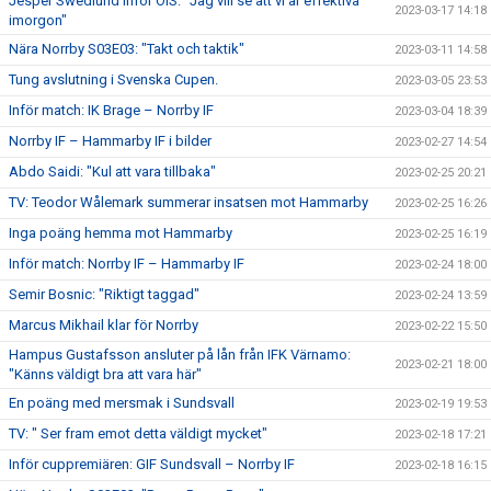
Jesper Swedlund inför ÖIS: ”Jag vill se att vi är effektiva
2023-03-17 14:18
imorgon"
Nära Norrby S03E03: "Takt och taktik"
2023-03-11 14:58
Tung avslutning i Svenska Cupen.
2023-03-05 23:53
Inför match: IK Brage – Norrby IF
2023-03-04 18:39
Norrby IF – Hammarby IF i bilder
2023-02-27 14:54
Abdo Saidi: "Kul att vara tillbaka"
2023-02-25 20:21
TV: Teodor Wålemark summerar insatsen mot Hammarby
2023-02-25 16:26
Inga poäng hemma mot Hammarby
2023-02-25 16:19
Inför match: Norrby IF – Hammarby IF
2023-02-24 18:00
Semir Bosnic: "Riktigt taggad"
2023-02-24 13:59
Marcus Mikhail klar för Norrby
2023-02-22 15:50
Hampus Gustafsson ansluter på lån från IFK Värnamo:
2023-02-21 18:00
"Känns väldigt bra att vara här"
En poäng med mersmak i Sundsvall
2023-02-19 19:53
TV: " Ser fram emot detta väldigt mycket"
2023-02-18 17:21
Inför cuppremiären: GIF Sundsvall – Norrby IF
2023-02-18 16:15