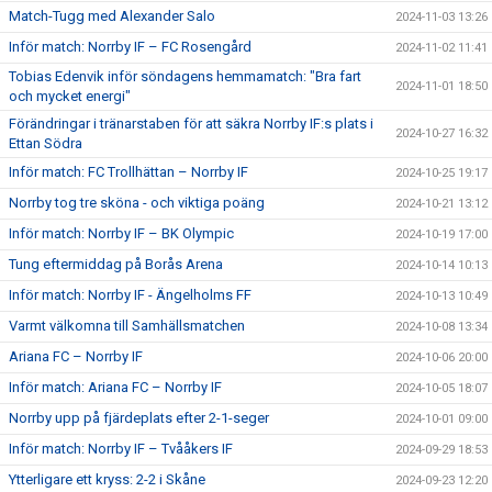
Match-Tugg med Alexander Salo
2024-11-03 13:26
Inför match: Norrby IF – FC Rosengård
2024-11-02 11:41
Tobias Edenvik inför söndagens hemmamatch: "Bra fart
2024-11-01 18:50
och mycket energi"
Förändringar i tränarstaben för att säkra Norrby IF:s plats i
2024-10-27 16:32
Ettan Södra
Inför match: FC Trollhättan – Norrby IF
2024-10-25 19:17
Norrby tog tre sköna - och viktiga poäng
2024-10-21 13:12
Inför match: Norrby IF – BK Olympic
2024-10-19 17:00
Tung eftermiddag på Borås Arena
2024-10-14 10:13
Inför match: Norrby IF - Ängelholms FF
2024-10-13 10:49
Varmt välkomna till Samhällsmatchen
2024-10-08 13:34
Ariana FC – Norrby IF
2024-10-06 20:00
Inför match: Ariana FC – Norrby IF
2024-10-05 18:07
Norrby upp på fjärdeplats efter 2-1-seger
2024-10-01 09:00
Inför match: Norrby IF – Tvååkers IF
2024-09-29 18:53
Ytterligare ett kryss: 2-2 i Skåne
2024-09-23 12:20