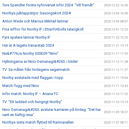
Ture Spendler första nyförvärvet inför 2024: "Vill framåt"
2023-12-22 16:00
Norrbys julklappstips: Säsongskort 2024!
2023-12-04 16:00
Anton Wede och Marcus Mikhail lämnar
2023-12-04 08:07
Fina siffror för Norrby IF i Ettanfotbolls talangkoll
2023-12-01 12:23
Fyra spelare lämnar Norrby IF
2023-11-22 15:20
Här är A-lagets tränarstab 2024
2023-11-21 19:19
Na&#776;ra Norrby S03E09 "Nino"
2023-11-17 17:59
Hyllningarna av Nino Osmanagi&#263; i bilder
2023-11-12 11:28
TV: Se målen från lördagens segermatch
2023-11-12 11:27
Norrby avslutade med flaggan i topp
2023-11-11 19:04
Match-Tugg med Nino
2023-11-11 13:43
Inför match: Norrby IF – Ariana FC
2023-11-10 17:25
TV: ”Ett laddad och hungrigt Norrby”
2023-11-10 13:19
Nino Osmanagi&#263; avslutar karriären på lördag: "Det har
2023-11-09 18:27
varit en häftig resa"
Norrbys sista match flyttad till Ramnavallen
2023-11-07 08:11