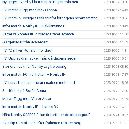
Ny seger - Norrby klättrar upp till sjätteplatsen
2023-10-07 19:00
TV: Match-Tugg med Max Olsson
2023-10-07 14:49
TV: Marcus Översjös tankar inför lördagens hemmamatch
2023-10-06 18:56
Inför match: Norrby IF – Eskilsminne IF
2023-10-06 18:49
Varmt välkomna till lördagens familjematch
2023-10-05 11:00
Glädjebilder från 4-3-segern
2023-10-03 11:53
TV: "Dahl var Ronaldinho idag"
2023-10-03 11:11
TV: Upplev dramatiken från gårdagens seger
2023-10-03 10:51
Stor dramatik när Norrby tog tre poäng
2023-10-03 08:30
Inför match: FC Trollhättan – Norrby IF
2023-10-01 17:57
TV: Linus Dahl summerar insatsen mot Lund
2023-09-24 18:06
Sur förlust på Borås Arena
2023-09-24 17:40
Match-Tugg med Victor Astor
2023-09-24 14:29
Inför match: Norrby IF – Lunds BK
2023-09-23 16:41
Nära Norrby S03E08: "Han är fortfarande obesegrad"
2023-09-21 18:07
TV: Filip Gustafsson efter förlusten i Falkenberg
2023-09-16 21:01