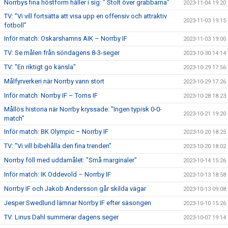
Norrbys fina höstform håller i sig: " Stolt över grabbarna"
2023-11-04 19:20
TV: ”Vi vill fortsätta att visa upp en offensiv och attraktiv
2023-11-03 19:15
fotboll”
Inför match: Oskarshamns AIK – Norrby IF
2023-11-03 19:00
TV: Se målen från söndagens 8-3-seger
2023-10-30 14:14
TV: "En riktigt go känsla"
2023-10-29 17:56
Målfyrverkeri när Norrby vann stort
2023-10-29 17:26
Inför match: Norrby IF – Torns IF
2023-10-28 18:23
Mållös historia när Norrby kryssade: "Ingen typisk 0-0-
2023-10-21 19:20
match"
Inför match: BK Olympic – Norrby IF
2023-10-20 18:25
TV: "Vi vill bibehålla den fina trenden"
2023-10-20 18:02
Norrby föll med uddamålet: "Små marginaler"
2023-10-14 15:26
Inför match: IK Oddevold – Norrby IF
2023-10-13 18:58
Norrby IF och Jakob Andersson går skilda vägar
2023-10-13 09:08
Jesper Swedlund lämnar Norrby IF efter säsongen
2023-10-10 15:26
TV: Linus Dahl summerar dagens seger
2023-10-07 19:14