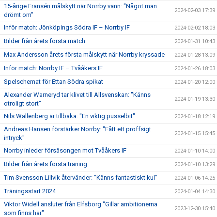
15-årige Fransén målskytt när Norrby vann: "Något man
2024-02-03 17:39
drömt om"
Inför match: Jönköpings Södra IF – Norrby IF
2024-02-02 18:03
Bilder från årets första match
2024-01-31 10:43
Max Andersson årets första målskytt när Norrby kryssade
2024-01-28 13:09
Inför match: Norrby IF – Tvååkers IF
2024-01-26 18:03
Spelschemat för Ettan Södra spikat
2024-01-20 12:00
Alexander Warneryd tar klivet till Allsvenskan: "Känns
2024-01-19 13:30
otroligt stort"
Nils Wallenberg är tillbaka: "En viktig pusselbit"
2024-01-18 12:19
Andreas Hansen förstärker Norrby: "Fått ett proffsigt
2024-01-15 15:45
intryck"
Norrby inleder försäsongen mot Tvååkers IF
2024-01-10 14:00
Bilder från årets första träning
2024-01-10 13:29
Tim Svensson Lillvik återvänder: "Känns fantastiskt kul"
2024-01-06 14:25
Träningsstart 2024
2024-01-04 14:30
Viktor Widell ansluter från Elfsborg "Gillar ambitionerna
2023-12-30 15:40
som finns här"