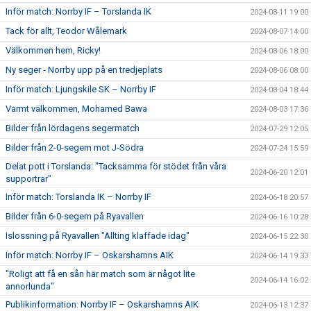
Inför match: Norrby IF – Torslanda IK
2024-08-11 19:00
Tack för allt, Teodor Wålemark
2024-08-07 14:00
Välkommen hem, Ricky!
2024-08-06 18:00
Ny seger - Norrby upp på en tredjeplats
2024-08-06 08:00
Inför match: Ljungskile SK – Norrby IF
2024-08-04 18:44
Varmt välkommen, Mohamed Bawa
2024-08-03 17:36
Bilder från lördagens segermatch
2024-07-29 12:05
Bilder från 2-0-segern mot J-Södra
2024-07-24 15:59
Delat pott i Torslanda: "Tacksamma för stödet från våra
2024-06-20 12:01
supportrar"
Inför match: Torslanda IK – Norrby IF
2024-06-18 20:57
Bilder från 6-0-segern på Ryavallen
2024-06-16 10:28
Islossning på Ryavallen "Allting klaffade idag"
2024-06-15 22:30
Inför match: Norrby IF – Oskarshamns AIK
2024-06-14 19:33
"Roligt att få en sån här match som är något lite
2024-06-14 16:02
annorlunda"
Publikinformation: Norrby IF – Oskarshamns AIK
2024-06-13 12:37