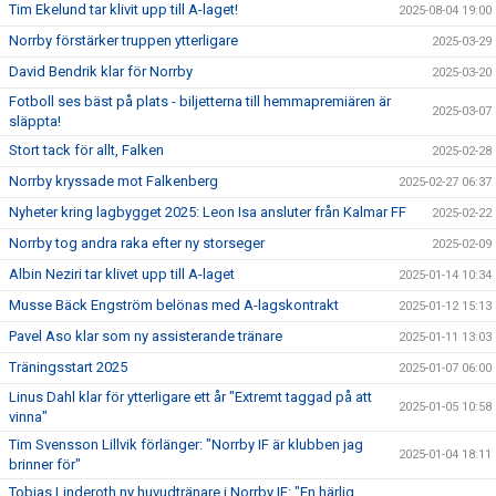
Tim Ekelund tar klivit upp till A-laget!
2025-08-04 19:00
Norrby förstärker truppen ytterligare
2025-03-29
David Bendrik klar för Norrby
2025-03-20
Fotboll ses bäst på plats - biljetterna till hemmapremiären är
2025-03-07
släppta!
Stort tack för allt, Falken
2025-02-28
Norrby kryssade mot Falkenberg
2025-02-27 06:37
Nyheter kring lagbygget 2025: Leon Isa ansluter från Kalmar FF
2025-02-22
Norrby tog andra raka efter ny storseger
2025-02-09
Albin Neziri tar klivet upp till A-laget
2025-01-14 10:34
Musse Bäck Engström belönas med A-lagskontrakt
2025-01-12 15:13
Pavel Aso klar som ny assisterande tränare
2025-01-11 13:03
Träningsstart 2025
2025-01-07 06:00
Linus Dahl klar för ytterligare ett år "Extremt taggad på att
2025-01-05 10:58
vinna"
Tim Svensson Lillvik förlänger: "Norrby IF är klubben jag
2025-01-04 18:11
brinner för"
Tobias Linderoth ny huvudtränare i Norrby IF: "En härlig