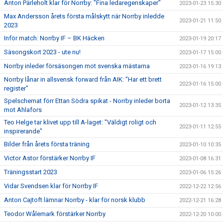
Anton Pärleholt klar för Norrby: "Fina ledaregenskaper"
2023-01-23 15:30
Max Andersson årets första målskytt när Norrby inledde
2023-01-21 11:50
2023
Inför match: Norrby IF – BK Häcken
2023-01-19 20:17
Säsongskort 2023 - ute nu!
2023-01-17 15:00
Norrby inleder försäsongen mot svenska mästarna
2023-01-16 19:13
Norrby lånar in allsvensk forward från AIK: "Har ett brett
2023-01-16 15:00
register"
Spelschemat förr Ettan Södra spikat - Norrby inleder borta
2023-01-12 13:35
mot Ahlafors
Teo Helge tar klivet upp till A-laget: "Väldigt roligt och
2023-01-11 12:55
inspirerande"
Bilder från årets första träning
2023-01-10 10:35
Victor Astor förstärker Norrby IF
2023-01-08 16:31
Träningsstart 2023
2023-01-06 15:26
Vidar Svendsen klar för Norrby IF
2022-12-22 12:56
Anton Cajtoft lämnar Norrby - klar för norsk klubb
2022-12-21 16:28
Teodor Wålemark förstärker Norrby
2022-12-20 10:00