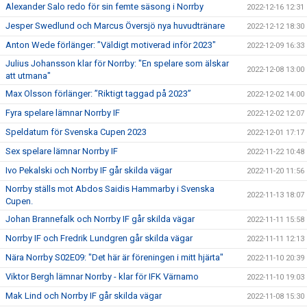
Alexander Salo redo för sin femte säsong i Norrby
2022-12-16 12:31
Jesper Swedlund och Marcus Översjö nya huvudtränare
2022-12-12 18:30
Anton Wede förlänger: ”Väldigt motiverad inför 2023"
2022-12-09 16:33
Julius Johansson klar för Norrby: "En spelare som älskar
2022-12-08 13:00
att utmana"
Max Olsson förlänger: ”Riktigt taggad på 2023”
2022-12-02 14:00
Fyra spelare lämnar Norrby IF
2022-12-02 12:07
Speldatum för Svenska Cupen 2023
2022-12-01 17:17
Sex spelare lämnar Norrby IF
2022-11-22 10:48
Ivo Pekalski och Norrby IF går skilda vägar
2022-11-20 11:56
Norrby ställs mot Abdos Saidis Hammarby i Svenska
2022-11-13 18:07
Cupen.
Johan Brannefalk och Norrby IF går skilda vägar
2022-11-11 15:58
Norrby IF och Fredrik Lundgren går skilda vägar
2022-11-11 12:13
Nära Norrby S02E09: "Det här är föreningen i mitt hjärta"
2022-11-10 20:39
Viktor Bergh lämnar Norrby - klar för IFK Värnamo
2022-11-10 19:03
Mak Lind och Norrby IF går skilda vägar
2022-11-08 15:30