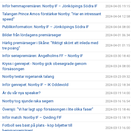
Inför hemmapremiären: Norrby IF – Jönköpings Södra IF
2024-04-05 19:15
Talangen Prince Amos förstärker Norrby: "Har en intressant
2024-04-04 12:58
speed"
Publikinformation: Norrby IF – Jönköpings Södra IF
2024-04-04 08:00
Bilder från lördagens premiärseger
2024-04-01 06:34
Härlig premiärseger i Skåne: "Riktigt skönt att inleda med
2024-04-01 01:15
tre poäng"
Inför seriepremiären: Ängelholms FF – Norrby IF
2024-03-30 18:40
Kryss i genrepet - Norrby gick obesegrade genom
2024-03-24 08:00
försäsongen
Norrby testar nigeriansk talang
2024-03-23 09:32
Inför genrepet: Norrby IF – IK Oddevold
2024-03-22 18:34
Är du vår nya speaker?
2024-03-19 14:00
Norrby tog sjunde raka segern
2024-03-16 16:54
Översjö: "Vi har lagt upp försäsongen i lite olika faser"
2024-03-15 18:46
Inför match: Norrby IF – Qviding FIF
2024-03-15 18:19
Fotboll ses bäst på plats - köp biljetter till
2024-03-13 16:00
hemmapremiären!