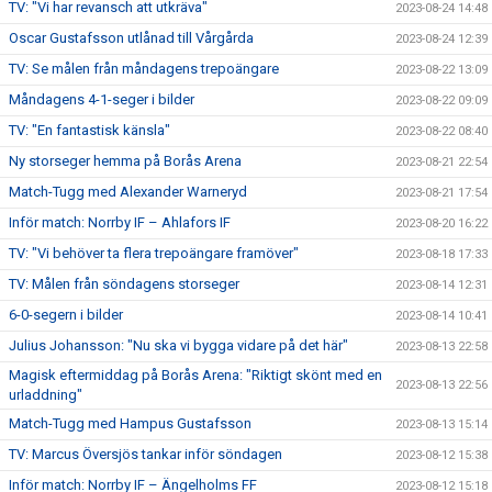
TV: "Vi har revansch att utkräva"
2023-08-24 14:48
Oscar Gustafsson utlånad till Vårgårda
2023-08-24 12:39
TV: Se målen från måndagens trepoängare
2023-08-22 13:09
Måndagens 4-1-seger i bilder
2023-08-22 09:09
TV: "En fantastisk känsla"
2023-08-22 08:40
Ny storseger hemma på Borås Arena
2023-08-21 22:54
Match-Tugg med Alexander Warneryd
2023-08-21 17:54
Inför match: Norrby IF – Ahlafors IF
2023-08-20 16:22
TV: "Vi behöver ta flera trepoängare framöver"
2023-08-18 17:33
TV: Målen från söndagens storseger
2023-08-14 12:31
6-0-segern i bilder
2023-08-14 10:41
Julius Johansson: "Nu ska vi bygga vidare på det här"
2023-08-13 22:58
Magisk eftermiddag på Borås Arena: "Riktigt skönt med en
2023-08-13 22:56
urladdning"
Match-Tugg med Hampus Gustafsson
2023-08-13 15:14
TV: Marcus Översjös tankar inför söndagen
2023-08-12 15:38
Inför match: Norrby IF – Ängelholms FF
2023-08-12 15:18