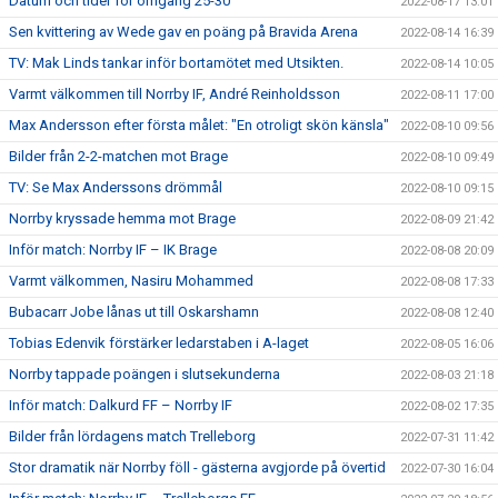
Datum och tider för omgång 25-30
2022-08-17 13:01
Sen kvittering av Wede gav en poäng på Bravida Arena
2022-08-14 16:39
TV: Mak Linds tankar inför bortamötet med Utsikten.
2022-08-14 10:05
Varmt välkommen till Norrby IF, André Reinholdsson
2022-08-11 17:00
Max Andersson efter första målet: "En otroligt skön känsla"
2022-08-10 09:56
Bilder från 2-2-matchen mot Brage
2022-08-10 09:49
TV: Se Max Anderssons drömmål
2022-08-10 09:15
Norrby kryssade hemma mot Brage
2022-08-09 21:42
Inför match: Norrby IF – IK Brage
2022-08-08 20:09
Varmt välkommen, Nasiru Mohammed
2022-08-08 17:33
Bubacarr Jobe lånas ut till Oskarshamn
2022-08-08 12:40
Tobias Edenvik förstärker ledarstaben i A-laget
2022-08-05 16:06
Norrby tappade poängen i slutsekunderna
2022-08-03 21:18
Inför match: Dalkurd FF – Norrby IF
2022-08-02 17:35
Bilder från lördagens match Trelleborg
2022-07-31 11:42
Stor dramatik när Norrby föll - gästerna avgjorde på övertid
2022-07-30 16:04