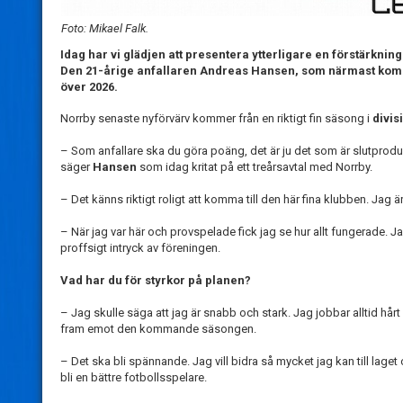
Foto: Mikael Falk.
Idag har vi glädjen att presentera ytterligare en förstärkning 
Den 21-årige anfallaren Andreas Hansen, som närmast kommer
över 2026.
Norrby senaste nyförvärv kommer från en riktigt fin säsong i
divis
– Som anfallare ska du göra poäng, det är ju det som är slutprodukten
säger
Hansen
som idag kritat på ett treårsavtal med Norrby.
– Det känns riktigt roligt att komma till den här fina klubben. Jag ä
– När jag var här och provspelade fick jag se hur allt fungerade. Jag
proffsigt intryck av föreningen.
Vad har du för styrkor på planen?
– Jag skulle säga att jag är snabb och stark. Jag jobbar alltid hå
fram emot den kommande säsongen.
– Det ska bli spännande. Jag vill bidra så mycket jag kan till lag
bli en bättre fotbollsspelare.