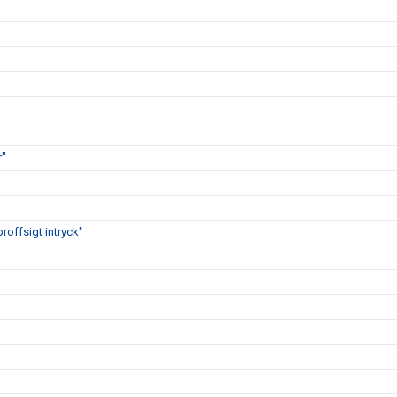
r"
proffsigt intryck"