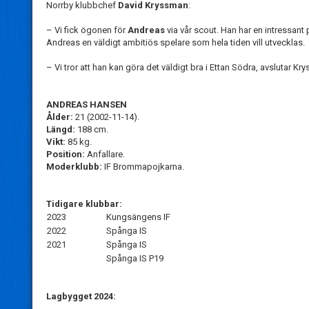
Norrby klubbchef
David Kryssman
:
– Vi fick ögonen för
Andreas
via vår scout. Han har en intressant
Andreas en väldigt ambitiös spelare som hela tiden vill utvecklas.
– Vi tror att han kan göra det väldigt bra i Ettan Södra, avslutar Kr
ANDREAS HANSEN
Ålder:
21 (2002-11-14).
Längd:
188 cm.
Vikt:
85 kg.
Position:
Anfallare.
Moderklubb:
IF Brommapojkarna.
Tidigare klubbar:
2023
Kungsängens IF
2022
Spånga IS
2021
Spånga IS
Spånga IS P19
Lagbygget 2024: