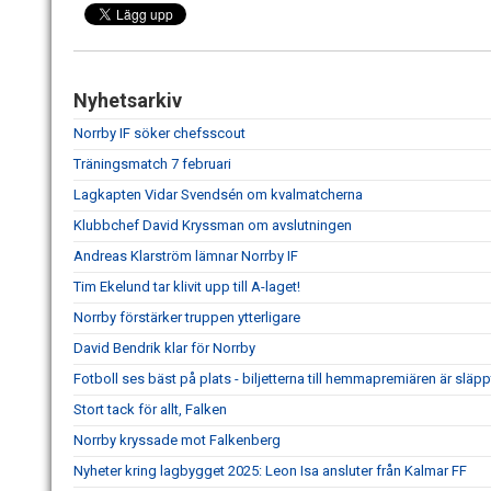
Nyhetsarkiv
Norrby IF söker chefsscout
Träningsmatch 7 februari
Lagkapten Vidar Svendsén om kvalmatcherna
Klubbchef David Kryssman om avslutningen
Andreas Klarström lämnar Norrby IF
Tim Ekelund tar klivit upp till A-laget!
Norrby förstärker truppen ytterligare
David Bendrik klar för Norrby
Fotboll ses bäst på plats - biljetterna till hemmapremiären är släpp
Stort tack för allt, Falken
Norrby kryssade mot Falkenberg
Nyheter kring lagbygget 2025: Leon Isa ansluter från Kalmar FF