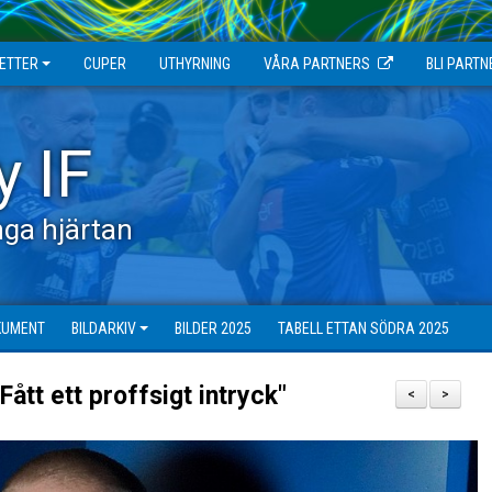
JETTER
CUPER
UTHYRNING
VÅRA PARTNERS
BLI PARTN
y IF
ga hjärtan
KUMENT
BILDARKIV
BILDER 2025
TABELL ETTAN SÖDRA 2025
ått ett proffsigt intryck"
<
>