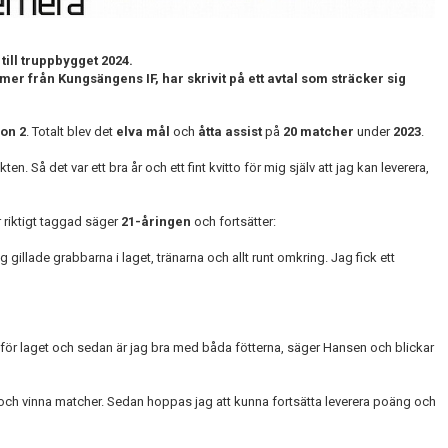
till truppbygget 2024.
 från Kungsängens IF, har skrivit på ett avtal som sträcker sig
ion 2
. Totalt blev det
elva mål
och
åtta assist
på
20 matcher
under
2023
.
. Så det var ett bra år och ett fint kvitto för mig själv att jag kan leverera,
r riktigt taggad säger
21-åringen
och fortsätter:
 gillade grabbarna i laget, tränarna och allt runt omkring. Jag fick ett
rt för laget och sedan är jag bra med båda fötterna, säger Hansen och blickar
et och vinna matcher. Sedan hoppas jag att kunna fortsätta leverera poäng och