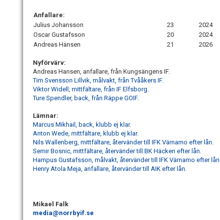
Anfallare:
Julius Johansson
23
2024
Oscar Gustafsson
20
2024
Andreas Hansen
21
2026
Nyförvärv:
Andreas Hansen, anfallare, från Kungsängens IF.
Tim Svensson Lillvik, målvakt, från Tvååkers IF.
Viktor Widell, mittfältare, från IF Elfsborg.
Ture Spendler, back, från Räppe GOIF.
Lämnar:
Marcus Mikhail, back, klubb ej klar.
Anton Wede, mittfältare, klubb ej klar.
Nils Wallenberg, mittfältare, återvänder till IFK Värnamo efter lån.
Semir Bosnic, mittfältare, återvänder till BK Häcken efter lån.
Hampus Gustafsson, målvakt, återvänder till IFK Värnamo efter lån
Henry Atola Meja, anfallare, återvänder till AIK efter lån.
Mikael Falk
media@norrbyif.se