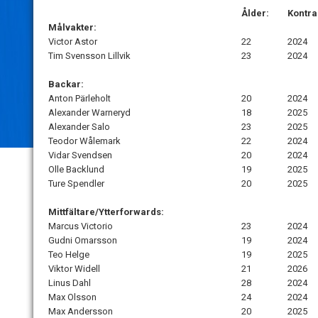
Ålder:
Kontra
Målvakter:
Victor Astor
22
2024
Tim Svensson Lillvik
23
2024
Backar:
Anton Pärleholt
20
2024
Alexander Warneryd
18
2025
Alexander Salo
23
2025
Teodor Wålemark
22
2024
Vidar Svendsen
20
2024
Olle Backlund
19
2025
Ture Spendler
20
2025
Mittfältare/Ytterforwards:
Marcus Victorio
23
2024
Gudni Omarsson
19
2024
Teo Helge
19
2025
Viktor Widell
21
2026
Linus Dahl
28
2024
Max Olsson
24
2024
Max Andersson
20
2025