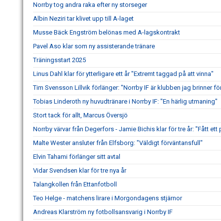
Norrby tog andra raka efter ny storseger
Albin Neziri tar klivet upp till A-laget
Musse Bäck Engström belönas med A-lagskontrakt
Pavel Aso klar som ny assisterande tränare
Träningsstart 2025
Linus Dahl klar för ytterligare ett år "Extremt taggad på att vinna"
Tim Svensson Lillvik förlänger: "Norrby IF är klubben jag brinner fö
Tobias Linderoth ny huvudtränare i Norrby IF: "En härlig utmaning"
Stort tack för allt, Marcus Översjö
Norrby värvar från Degerfors - Jamie Bichis klar för tre år: "Fått ett 
Malte Wester ansluter från Elfsborg: "Väldigt förväntansfull"
Elvin Tahami förlänger sitt avtal
Vidar Svendsen klar för tre nya år
Talangkollen från Ettanfotboll
Teo Helge - matchens lirare i Morgondagens stjärnor
Andreas Klarström ny fotbollsansvarig i Norrby IF