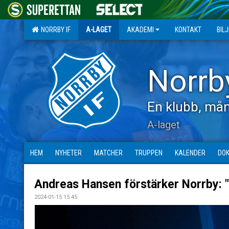
NORRBY IF
A-LAGET
AKADEMI
KONTAKT
BIL
Norrb
En klubb, mån
A-laget
HEM
NYHETER
MATCHER
TRUPPEN
KALENDER
DO
Andreas Hansen förstärker Norrby: "F
2024-01-15 15:45