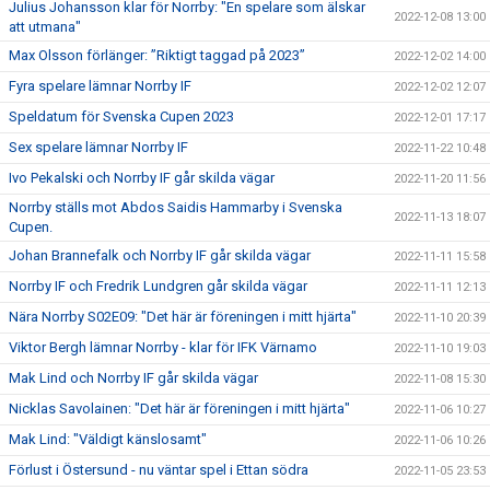
Julius Johansson klar för Norrby: "En spelare som älskar
2022-12-08 13:00
att utmana"
Max Olsson förlänger: ”Riktigt taggad på 2023”
2022-12-02 14:00
Fyra spelare lämnar Norrby IF
2022-12-02 12:07
Speldatum för Svenska Cupen 2023
2022-12-01 17:17
Sex spelare lämnar Norrby IF
2022-11-22 10:48
Ivo Pekalski och Norrby IF går skilda vägar
2022-11-20 11:56
Norrby ställs mot Abdos Saidis Hammarby i Svenska
2022-11-13 18:07
Cupen.
Johan Brannefalk och Norrby IF går skilda vägar
2022-11-11 15:58
Norrby IF och Fredrik Lundgren går skilda vägar
2022-11-11 12:13
Nära Norrby S02E09: "Det här är föreningen i mitt hjärta"
2022-11-10 20:39
Viktor Bergh lämnar Norrby - klar för IFK Värnamo
2022-11-10 19:03
Mak Lind och Norrby IF går skilda vägar
2022-11-08 15:30
Nicklas Savolainen: "Det här är föreningen i mitt hjärta"
2022-11-06 10:27
Mak Lind: "Väldigt känslosamt"
2022-11-06 10:26
Förlust i Östersund - nu väntar spel i Ettan södra
2022-11-05 23:53