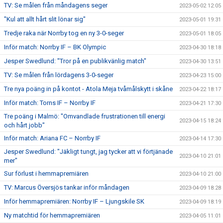
TV: Se målen från måndagens seger
2023-05-02 12:05
"Kul att allt hårt slit lönar sig"
2023-05-01 19:31
Tredje raka när Norrby tog en ny 3-0-seger
2023-05-01 18:05
Inför match: Norrby IF – BK Olympic
2023-04-30 18:18
Jesper Swedlund: "Tror på en publikvänlig match"
2023-04-30 13:51
TV: Se målen från lördagens 3-0-seger
2023-04-23 15:00
Tre nya poäng in på kontot - Atola Meja tvåmålskytt i skåne
2023-04-22 18:17
Inför match: Torns IF – Norrby IF
2023-04-21 17:30
Tre poäng i Malmö: "Omvandlade frustrationen till energi
2023-04-15 18:24
och hårt jobb"
Inför match: Ariana FC – Norrby IF
2023-04-14 17:30
Jesper Swedlund: "Jäkligt tungt, jag tycker att vi förtjänade
2023-04-10 21:01
mer"
Sur förlust i hemmapremiären
2023-04-10 21:00
TV: Marcus Översjös tankar inför måndagen
2023-04-09 18:28
Inför hemmapremiären: Norrby IF – Ljungskile SK
2023-04-09 18:19
Ny matchtid för hemmapremiären
2023-04-05 11:01