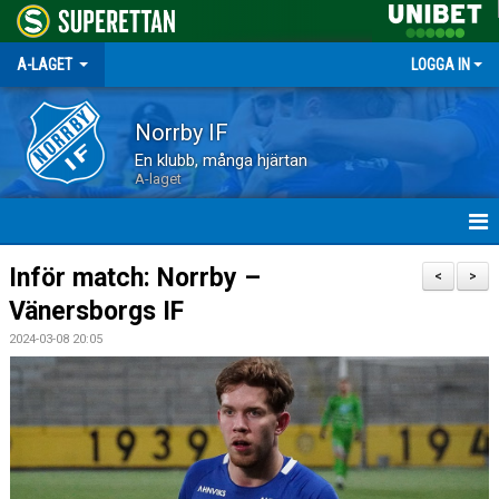
A-LAGET
LOGGA IN
Norrby IF
En klubb, många hjärtan
A-laget
HEM
Inför match: Norrby –
<
>
Vänersborgs IF
NYHETER
2024-03-08 20:05
MATCHER
TRUPPEN
KALENDER