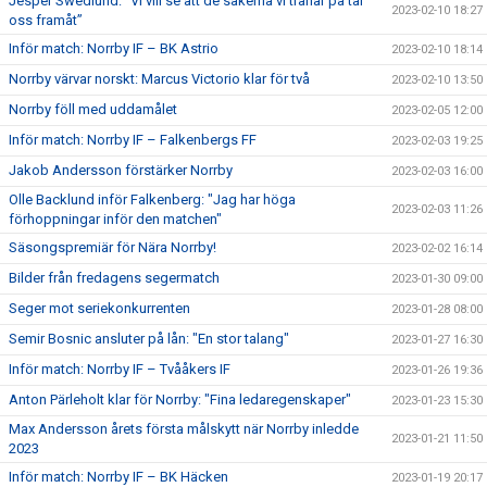
Jesper Swedlund: ”Vi vill se att de sakerna vi tränar på tar
2023-02-10 18:27
oss framåt”
Inför match: Norrby IF – BK Astrio
2023-02-10 18:14
Norrby värvar norskt: Marcus Victorio klar för två
2023-02-10 13:50
Norrby föll med uddamålet
2023-02-05 12:00
Inför match: Norrby IF – Falkenbergs FF
2023-02-03 19:25
Jakob Andersson förstärker Norrby
2023-02-03 16:00
Olle Backlund inför Falkenberg: "Jag har höga
2023-02-03 11:26
förhoppningar inför den matchen"
Säsongspremiär för Nära Norrby!
2023-02-02 16:14
Bilder från fredagens segermatch
2023-01-30 09:00
Seger mot seriekonkurrenten
2023-01-28 08:00
Semir Bosnic ansluter på lån: "En stor talang"
2023-01-27 16:30
Inför match: Norrby IF – Tvååkers IF
2023-01-26 19:36
Anton Pärleholt klar för Norrby: "Fina ledaregenskaper"
2023-01-23 15:30
Max Andersson årets första målskytt när Norrby inledde
2023-01-21 11:50
2023
Inför match: Norrby IF – BK Häcken
2023-01-19 20:17