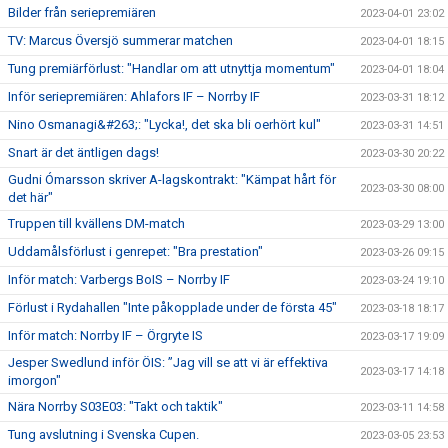
Bilder från seriepremiären
2023-04-01 23:02
TV: Marcus Översjö summerar matchen
2023-04-01 18:15
Tung premiärförlust: "Handlar om att utnyttja momentum"
2023-04-01 18:04
Inför seriepremiären: Ahlafors IF – Norrby IF
2023-03-31 18:12
Nino Osmanagi&#263;: "Lycka!, det ska bli oerhört kul"
2023-03-31 14:51
Snart är det äntligen dags!
2023-03-30 20:22
Gudni Ómarsson skriver A-lagskontrakt: "Kämpat hårt för
2023-03-30 08:00
det här"
Truppen till kvällens DM-match
2023-03-29 13:00
Uddamålsförlust i genrepet: "Bra prestation"
2023-03-26 09:15
Inför match: Varbergs BoIS – Norrby IF
2023-03-24 19:10
Förlust i Rydahallen "Inte påkopplade under de första 45"
2023-03-18 18:17
Inför match: Norrby IF – Örgryte IS
2023-03-17 19:09
Jesper Swedlund inför ÖIS: ”Jag vill se att vi är effektiva
2023-03-17 14:18
imorgon"
Nära Norrby S03E03: "Takt och taktik"
2023-03-11 14:58
Tung avslutning i Svenska Cupen.
2023-03-05 23:53