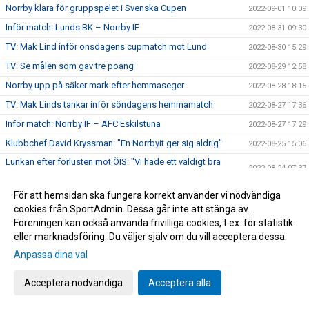
Norrby klara för gruppspelet i Svenska Cupen
2022-09-01 10:09
Inför match: Lunds BK – Norrby IF
2022-08-31 09:30
TV: Mak Lind inför onsdagens cupmatch mot Lund
2022-08-30 15:29
TV: Se målen som gav tre poäng
2022-08-29 12:58
Norrby upp på säker mark efter hemmaseger
2022-08-28 18:15
TV: Mak Linds tankar inför söndagens hemmamatch
2022-08-27 17:36
Inför match: Norrby IF – AFC Eskilstuna
2022-08-27 17:29
Klubbchef David Kryssman: "En Norrbyit ger sig aldrig"
2022-08-25 15:06
Lunkan efter förlusten mot ÖIS: "Vi hade ett väldigt bra
2022-08-24 07:37
snack efter matchen"
TV: Översjös tankar inför tisdagens bortamatch
2022-08-22 20:20
För att hemsidan ska fungera korrekt använder vi nödvändiga
cookies från SportAdmin. Dessa går inte att stänga av.
Inför match: Örgryte IS – Norrby IF
2022-08-22 19:37
Föreningen kan också använda frivilliga cookies, t.ex. för statistik
Nära Norrby S02E06: "Deadline Day"
2022-08-20 16:29
eller marknadsföring. Du väljer själv om du vill acceptera dessa.
Datum och tider för omgång 25-30
2022-08-17 13:01
Anpassa dina val
Sen kvittering av Wede gav en poäng på Bravida Arena
2022-08-14 16:39
Acceptera nödvändiga
Acceptera alla
TV: Mak Linds tankar inför bortamötet med Utsikten.
2022-08-14 10:05
Varmt välkommen till Norrby IF, André Reinholdsson
2022-08-11 17:00