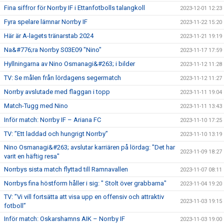
Fina siffror för Norrby IF i Ettanfotbolls talangkoll
2023-12-01 12:23
Fyra spelare lämnar Norrby IF
2023-11-22 15:20
Här är A-lagets tränarstab 2024
2023-11-21 19:19
Na&#776;ra Norrby S03E09 "Nino"
2023-11-17 17:59
Hyllningarna av Nino Osmanagi&#263; i bilder
2023-11-12 11:28
TV: Se målen från lördagens segermatch
2023-11-12 11:27
Norrby avslutade med flaggan i topp
2023-11-11 19:04
Match-Tugg med Nino
2023-11-11 13:43
Inför match: Norrby IF – Ariana FC
2023-11-10 17:25
TV: ”Ett laddad och hungrigt Norrby”
2023-11-10 13:19
Nino Osmanagi&#263; avslutar karriären på lördag: "Det har
2023-11-09 18:27
varit en häftig resa"
Norrbys sista match flyttad till Ramnavallen
2023-11-07 08:11
Norrbys fina höstform håller i sig: " Stolt över grabbarna"
2023-11-04 19:20
TV: ”Vi vill fortsätta att visa upp en offensiv och attraktiv
2023-11-03 19:15
fotboll”
Inför match: Oskarshamns AIK – Norrby IF
2023-11-03 19:00