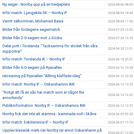
Ny seger - Norrby upp på en tredjeplats
2024-08-06 08:00
Inför match: Ljungskile SK – Norrby IF
2024-08-04 18:44
Varmt välkommen, Mohamed Bawa
2024-08-03 17:36
Bilder från lördagens segermatch
2024-07-29 12:05
Bilder från 2-0-segern mot J-Södra
2024-07-24 15:59
Delat pott i Torslanda: "Tacksamma för stödet från våra
2024-06-20 12:01
supportrar"
Inför match: Torslanda IK – Norrby IF
2024-06-18 20:57
Bilder från 6-0-segern på Ryavallen
2024-06-16 10:28
Islossning på Ryavallen "Allting klaffade idag"
2024-06-15 22:30
Inför match: Norrby IF – Oskarshamns AIK
2024-06-14 19:33
"Roligt att få en sån här match som är något lite
2024-06-14 16:02
annorlunda"
Publikinformation: Norrby IF – Oskarshamns AIK
2024-06-13 12:37
Norrby fick det inte att stämma - kammade noll i Skåne
2024-06-09 05:30
Inför match: Eskilsminne IF – Norrby IF
2024-06-07 19:10
Upplev klassisk mark när Norrby tar emot Oskarshamn på
2024-06-07 12:00