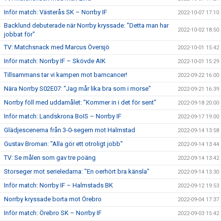
Inför match: Västerås SK – Norrby IF
2022-10-07 17:10
Backlund debuterade när Norrby kryssade: "Detta man har
2022-10-02 18:50
jobbat för"
TV: Matchsnack med Marcus Översjö
2022-10-01 15:42
Inför match: Norrby IF – Skövde AIK
2022-10-01 15:29
Tillsammans tar vi kampen mot barncancer!
2022-09-22 16:00
Nära Norrby S02E07: "Jag mår lika bra som i morse"
2022-09-21 16:39
Norrby föll med uddamålet: "Kommer in i det för sent"
2022-09-18 20:00
Inför match: Landskrona BoIS – Norrby IF
2022-09-17 19:00
Glädjescenerna från 3-0-segern mot Halmstad
2022-09-14 13:58
Gustav Broman: "Alla gör ett otroligt jobb"
2022-09-14 13:44
TV: Se målen som gav tre poäng
2022-09-14 13:42
Storseger mot serieledarna: "En oerhört bra känsla"
2022-09-14 13:30
Inför match: Norrby IF – Halmstads BK
2022-09-12 19:53
Norrby kryssade borta mot Örebro
2022-09-04 17:37
Inför match: Örebro SK – Norrby IF
2022-09-03 15:42