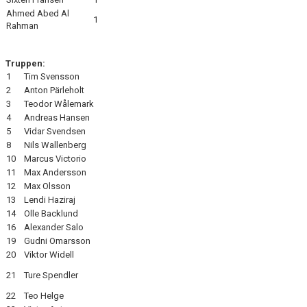
Ahmed Abed Al
1
Rahman
Truppen:
1
Tim Svensson
2
Anton Pärleholt
3
Teodor Wålemark
4
Andreas Hansen
5
Vidar Svendsen
8
Nils Wallenberg
10
Marcus Victorio
11
Max Andersson
12
Max Olsson
13
Lendi Haziraj
14
Olle Backlund
16
Alexander Salo
19
Gudni Omarsson
20
Viktor Widell
21
Ture Spendler
22
Teo Helge