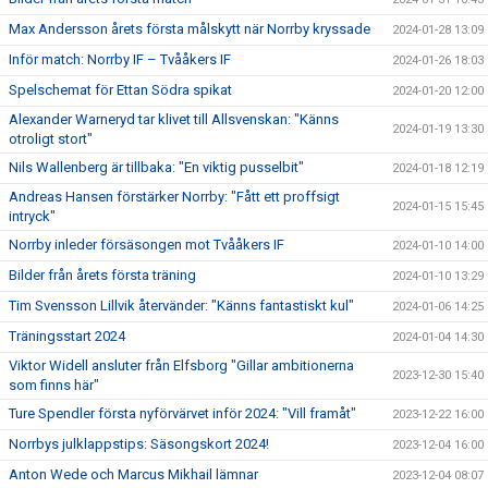
Max Andersson årets första målskytt när Norrby kryssade
2024-01-28 13:09
Inför match: Norrby IF – Tvååkers IF
2024-01-26 18:03
Spelschemat för Ettan Södra spikat
2024-01-20 12:00
Alexander Warneryd tar klivet till Allsvenskan: "Känns
2024-01-19 13:30
otroligt stort"
Nils Wallenberg är tillbaka: "En viktig pusselbit"
2024-01-18 12:19
Andreas Hansen förstärker Norrby: "Fått ett proffsigt
2024-01-15 15:45
intryck"
Norrby inleder försäsongen mot Tvååkers IF
2024-01-10 14:00
Bilder från årets första träning
2024-01-10 13:29
Tim Svensson Lillvik återvänder: "Känns fantastiskt kul"
2024-01-06 14:25
Träningsstart 2024
2024-01-04 14:30
Viktor Widell ansluter från Elfsborg "Gillar ambitionerna
2023-12-30 15:40
som finns här"
Ture Spendler första nyförvärvet inför 2024: "Vill framåt"
2023-12-22 16:00
Norrbys julklappstips: Säsongskort 2024!
2023-12-04 16:00
Anton Wede och Marcus Mikhail lämnar
2023-12-04 08:07