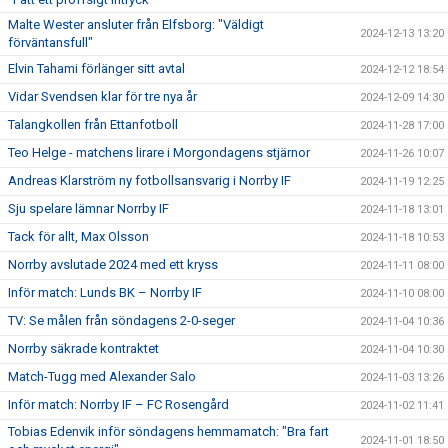
Malte Wester ansluter från Elfsborg: "Väldigt
2024-12-13 13:20
förväntansfull"
Elvin Tahami förlänger sitt avtal
2024-12-12 18:54
Vidar Svendsen klar för tre nya år
2024-12-09 14:30
Talangkollen från Ettanfotboll
2024-11-28 17:00
Teo Helge - matchens lirare i Morgondagens stjärnor
2024-11-26 10:07
Andreas Klarström ny fotbollsansvarig i Norrby IF
2024-11-19 12:25
Sju spelare lämnar Norrby IF
2024-11-18 13:01
Tack för allt, Max Olsson
2024-11-18 10:53
Norrby avslutade 2024 med ett kryss
2024-11-11 08:00
Inför match: Lunds BK – Norrby IF
2024-11-10 08:00
TV: Se målen från söndagens 2-0-seger
2024-11-04 10:36
Norrby säkrade kontraktet
2024-11-04 10:30
Match-Tugg med Alexander Salo
2024-11-03 13:26
Inför match: Norrby IF – FC Rosengård
2024-11-02 11:41
Tobias Edenvik inför söndagens hemmamatch: "Bra fart
2024-11-01 18:50