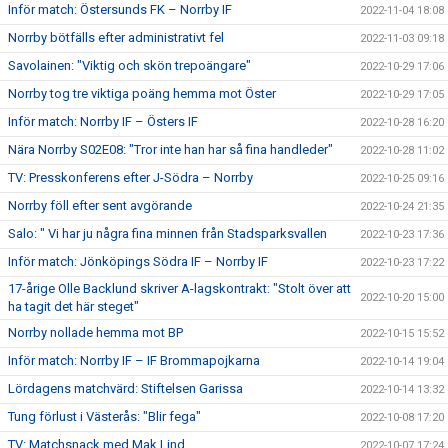
Inför match: Östersunds FK – Norrby IF
2022-11-04 18:08
Norrby bötfälls efter administrativt fel
2022-11-03 09:18
Savolainen: "Viktig och skön trepoängare"
2022-10-29 17:06
Norrby tog tre viktiga poäng hemma mot Öster
2022-10-29 17:05
Inför match: Norrby IF – Östers IF
2022-10-28 16:20
Nära Norrby S02E08: "Tror inte han har så fina handleder"
2022-10-28 11:02
TV: Presskonferens efter J-Södra – Norrby
2022-10-25 09:16
Norrby föll efter sent avgörande
2022-10-24 21:35
Salo: " Vi har ju några fina minnen från Stadsparksvallen
2022-10-23 17:36
Inför match: Jönköpings Södra IF – Norrby IF
2022-10-23 17:22
17-årige Olle Backlund skriver A-lagskontrakt: "Stolt över att
2022-10-20 15:00
ha tagit det här steget"
Norrby nollade hemma mot BP
2022-10-15 15:52
Inför match: Norrby IF – IF Brommapojkarna
2022-10-14 19:04
Lördagens matchvärd: Stiftelsen Garissa
2022-10-14 13:32
Tung förlust i Västerås: "Blir fega"
2022-10-08 17:20
TV: Matchsnack med Mak Lind
2022-10-07 17:24