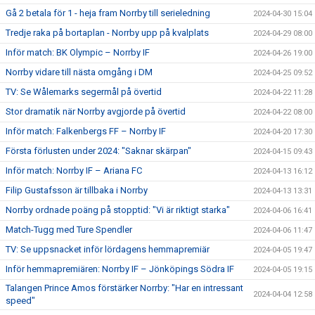
Gå 2 betala för 1 - heja fram Norrby till serieledning
2024-04-30 15:04
Tredje raka på bortaplan - Norrby upp på kvalplats
2024-04-29 08:00
Inför match: BK Olympic – Norrby IF
2024-04-26 19:00
Norrby vidare till nästa omgång i DM
2024-04-25 09:52
TV: Se Wålemarks segermål på övertid
2024-04-22 11:28
Stor dramatik när Norrby avgjorde på övertid
2024-04-22 08:00
Inför match: Falkenbergs FF – Norrby IF
2024-04-20 17:30
Första förlusten under 2024: "Saknar skärpan"
2024-04-15 09:43
Inför match: Norrby IF – Ariana FC
2024-04-13 16:12
Filip Gustafsson är tillbaka i Norrby
2024-04-13 13:31
Norrby ordnade poäng på stopptid: "Vi är riktigt starka"
2024-04-06 16:41
Match-Tugg med Ture Spendler
2024-04-06 11:47
TV: Se uppsnacket inför lördagens hemmapremiär
2024-04-05 19:47
Inför hemmapremiären: Norrby IF – Jönköpings Södra IF
2024-04-05 19:15
Talangen Prince Amos förstärker Norrby: "Har en intressant
2024-04-04 12:58
speed"