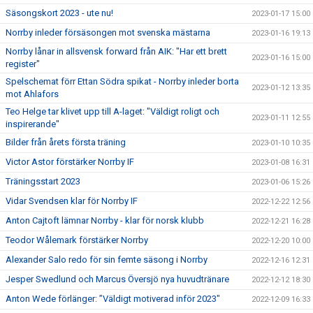
Säsongskort 2023 - ute nu!
2023-01-17 15:00
Norrby inleder försäsongen mot svenska mästarna
2023-01-16 19:13
Norrby lånar in allsvensk forward från AIK: "Har ett brett
2023-01-16 15:00
register"
Spelschemat förr Ettan Södra spikat - Norrby inleder borta
2023-01-12 13:35
mot Ahlafors
Teo Helge tar klivet upp till A-laget: "Väldigt roligt och
2023-01-11 12:55
inspirerande"
Bilder från årets första träning
2023-01-10 10:35
Victor Astor förstärker Norrby IF
2023-01-08 16:31
Träningsstart 2023
2023-01-06 15:26
Vidar Svendsen klar för Norrby IF
2022-12-22 12:56
Anton Cajtoft lämnar Norrby - klar för norsk klubb
2022-12-21 16:28
Teodor Wålemark förstärker Norrby
2022-12-20 10:00
Alexander Salo redo för sin femte säsong i Norrby
2022-12-16 12:31
Jesper Swedlund och Marcus Översjö nya huvudtränare
2022-12-12 18:30
Anton Wede förlänger: ”Väldigt motiverad inför 2023"
2022-12-09 16:33