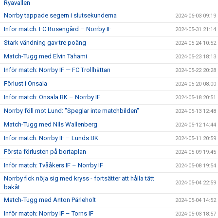
Ryavallen
Norrby tappade segern i slutsekunderna
2024-06-03 09:19
Inför match: FC Rosengård – Norrby IF
2024-05-31 21:14
Stark vändning gav tre poäng
2024-05-24 10:52
Match-Tugg med Elvin Tahami
2024-05-23 18:13
Inför match: Norrby IF — FC Trollhättan
2024-05-22 20:28
Förlust i Onsala
2024-05-20 08:00
Inför match: Onsala BK – Norrby IF
2024-05-18 20:51
Norrby föll mot Lund: "Speglar inte matchbilden"
2024-05-13 12:48
Match-Tugg med Nils Wallenberg
2024-05-12 14:44
Inför match: Norrby IF – Lunds BK
2024-05-11 20:59
Första förlusten på bortaplan
2024-05-09 19:45
Inför match: Tvååkers IF – Norrby IF
2024-05-08 19:54
Norrby fick nöja sig med kryss - fortsätter att hålla tätt
2024-05-04 22:59
bakåt
Match-Tugg med Anton Pärleholt
2024-05-04 14:52
Inför match: Norrby IF – Torns IF
2024-05-03 18:57