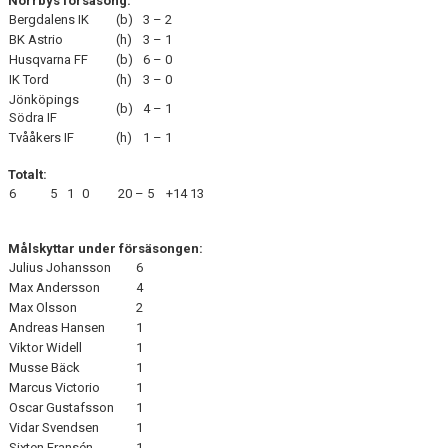
Norrbys försäsong:
Bergdalens IK
(b)
3 – 2
BK Astrio
(h)
3 – 1
Husqvarna FF
(b)
6 – 0
IK Tord
(h)
3 – 0
Jönköpings
(b)
4 – 1
Södra IF
Tvååkers IF
(h)
1 – 1
Totalt:
6
5
1
0
20 – 5
+14
13
Målskyttar under försäsongen:
Julius Johansson
6
Max Andersson
4
Max Olsson
2
Andreas Hansen
1
Viktor Widell
1
Musse Bäck
1
Marcus Victorio
1
Oscar Gustafsson
1
Vidar Svendsen
1
Sixten Fransén
1