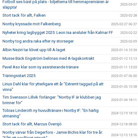
Fotboll ses bäst på plats - biljetterna till hemmapremiären är
2025-03-07
släppta!
Stort tack för allt, Falken
2025-02-28
Norrby kryssade mot Falkenberg
2025-02-27 06:37
Nyheter kring lagbygget 2025: Leon Isa ansluter från Kalmar FF
2025-02-22
Norrby tog andra raka efter ny storseger
2025-02-09
Albin Neziri tar klivet upp till A-laget
2025-01-14 10:34
Musse Bäck Engström belönas med A-lagskontrakt
2025-01-12 15:13
Pavel Aso klar som ny assisterande tränare
2025-01-11 13:03
Träningsstart 2025
2025-01-07 06:00
Linus Dahl klar för ytterligare ett år "Extremt taggad på att
2025-01-05 10:58
vinna"
Tim Svensson Lillvik förlänger: "Norrby IF är klubben jag
2025-01-04 18:11
brinner för"
Tobias Linderoth ny huvudtränare i Norrby IF: "En härlig
2024-12-19 18:10
utmaning"
Stort tack för allt, Marcus Översjö
2024-12-18 08:00
Norrby värvar från Degerfors - Jamie Bichis klar för tre år:
2024-12-15 13:16
"Fått ett proffsigt intryck"