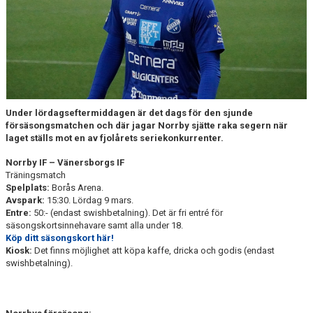
DOKUMENT
BILDARKIV
BILDER 2025
TABELL ETTAN SÖDRA 2025
Under lördagseftermiddagen är det dags för den sjunde
försäsongsmatchen och där jagar Norrby sjätte raka segern när
laget ställs mot en av fjolårets seriekonkurrenter.
Norrby IF – Vänersborgs IF
Träningsmatch
Spelplats:
Borås Arena.
Avspark:
15:30. Lördag 9 mars.
Entre:
50:- (endast swishbetalning). Det är fri entré för
säsongskortsinnehavare samt alla under 18.
Köp ditt säsongskort här!
Kiosk:
Det finns möjlighet att köpa kaffe, dricka och godis (endast
swishbetalning).