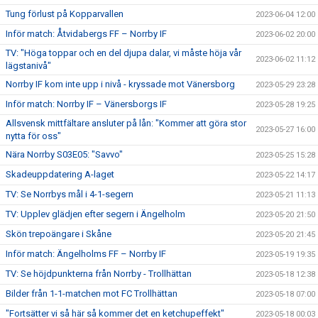
Tung förlust på Kopparvallen
2023-06-04 12:00
Inför match: Åtvidabergs FF – Norrby IF
2023-06-02 20:00
TV: "Höga toppar och en del djupa dalar, vi måste höja vår
2023-06-02 11:12
lägstanivå"
Norrby IF kom inte upp i nivå - kryssade mot Vänersborg
2023-05-29 23:28
Inför match: Norrby IF – Vänersborgs IF
2023-05-28 19:25
Allsvensk mittfältare ansluter på lån: "Kommer att göra stor
2023-05-27 16:00
nytta för oss"
Nära Norrby S03E05: "Savvo"
2023-05-25 15:28
Skadeuppdatering A-laget
2023-05-22 14:17
TV: Se Norrbys mål i 4-1-segern
2023-05-21 11:13
TV: Upplev glädjen efter segern i Ängelholm
2023-05-20 21:50
Skön trepoängare i Skåne
2023-05-20 21:45
Inför match: Ängelholms FF – Norrby IF
2023-05-19 19:35
TV: Se höjdpunkterna från Norrby - Trollhättan
2023-05-18 12:38
Bilder från 1-1-matchen mot FC Trollhättan
2023-05-18 07:00
"Fortsätter vi så här så kommer det en ketchupeffekt"
2023-05-18 00:03