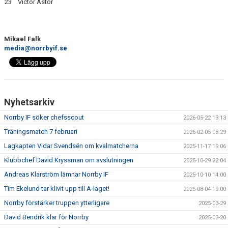
23
Victor Astor
Mikael Falk
media@norrbyif.se
Nyhetsarkiv
Norrby IF söker chefsscout
2026-05-22 13:13
Träningsmatch 7 februari
2026-02-05 08:29
Lagkapten Vidar Svendsén om kvalmatcherna
2025-11-17 19:06
Klubbchef David Kryssman om avslutningen
2025-10-29 22:04
Andreas Klarström lämnar Norrby IF
2025-10-10 14:00
Tim Ekelund tar klivit upp till A-laget!
2025-08-04 19:00
Norrby förstärker truppen ytterligare
2025-03-29
David Bendrik klar för Norrby
2025-03-20