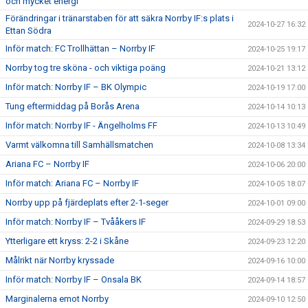
och mycket energi"
Förändringar i tränarstaben för att säkra Norrby IF:s plats i
2024-10-27 16:32
Ettan Södra
Inför match: FC Trollhättan – Norrby IF
2024-10-25 19:17
Norrby tog tre sköna - och viktiga poäng
2024-10-21 13:12
Inför match: Norrby IF – BK Olympic
2024-10-19 17:00
Tung eftermiddag på Borås Arena
2024-10-14 10:13
Inför match: Norrby IF - Ängelholms FF
2024-10-13 10:49
Varmt välkomna till Samhällsmatchen
2024-10-08 13:34
Ariana FC – Norrby IF
2024-10-06 20:00
Inför match: Ariana FC – Norrby IF
2024-10-05 18:07
Norrby upp på fjärdeplats efter 2-1-seger
2024-10-01 09:00
Inför match: Norrby IF – Tvååkers IF
2024-09-29 18:53
Ytterligare ett kryss: 2-2 i Skåne
2024-09-23 12:20
Målrikt när Norrby kryssade
2024-09-16 10:00
Inför match: Norrby IF – Onsala BK
2024-09-14 18:57
Marginalerna emot Norrby
2024-09-10 12:50