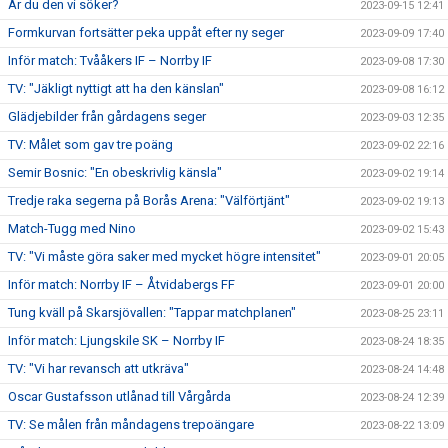
Är du den vi söker?
2023-09-15 12:41
Formkurvan fortsätter peka uppåt efter ny seger
2023-09-09 17:40
Inför match: Tvååkers IF – Norrby IF
2023-09-08 17:30
TV: "Jäkligt nyttigt att ha den känslan"
2023-09-08 16:12
Glädjebilder från gårdagens seger
2023-09-03 12:35
TV: Målet som gav tre poäng
2023-09-02 22:16
Semir Bosnic: "En obeskrivlig känsla"
2023-09-02 19:14
Tredje raka segerna på Borås Arena: "Välförtjänt"
2023-09-02 19:13
Match-Tugg med Nino
2023-09-02 15:43
TV: "Vi måste göra saker med mycket högre intensitet"
2023-09-01 20:05
Inför match: Norrby IF – Åtvidabergs FF
2023-09-01 20:00
Tung kväll på Skarsjövallen: "Tappar matchplanen"
2023-08-25 23:11
Inför match: Ljungskile SK – Norrby IF
2023-08-24 18:35
TV: "Vi har revansch att utkräva"
2023-08-24 14:48
Oscar Gustafsson utlånad till Vårgårda
2023-08-24 12:39
TV: Se målen från måndagens trepoängare
2023-08-22 13:09