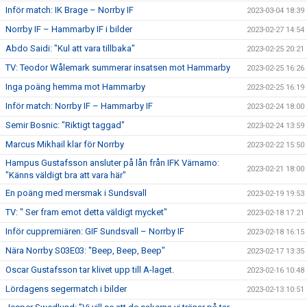
Inför match: IK Brage – Norrby IF
2023-03-04 18:39
Norrby IF – Hammarby IF i bilder
2023-02-27 14:54
Abdo Saidi: "Kul att vara tillbaka"
2023-02-25 20:21
TV: Teodor Wålemark summerar insatsen mot Hammarby
2023-02-25 16:26
Inga poäng hemma mot Hammarby
2023-02-25 16:19
Inför match: Norrby IF – Hammarby IF
2023-02-24 18:00
Semir Bosnic: "Riktigt taggad"
2023-02-24 13:59
Marcus Mikhail klar för Norrby
2023-02-22 15:50
Hampus Gustafsson ansluter på lån från IFK Värnamo:
2023-02-21 18:00
"Känns väldigt bra att vara här"
En poäng med mersmak i Sundsvall
2023-02-19 19:53
TV: " Ser fram emot detta väldigt mycket"
2023-02-18 17:21
Inför cuppremiären: GIF Sundsvall – Norrby IF
2023-02-18 16:15
Nära Norrby S03E03: "Beep, Beep, Beep"
2023-02-17 13:35
Oscar Gustafsson tar klivet upp till A-laget.
2023-02-16 10:48
Lördagens segermatch i bilder
2023-02-13 10:51