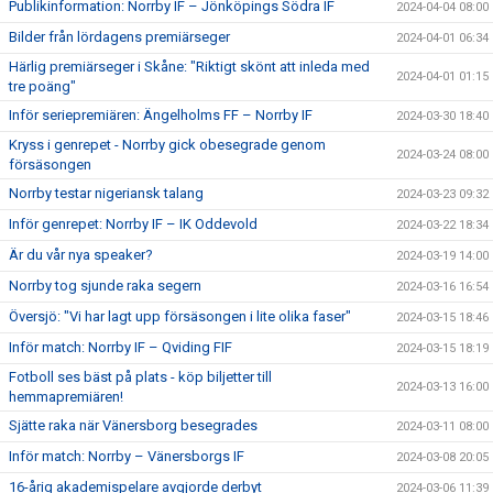
Publikinformation: Norrby IF – Jönköpings Södra IF
2024-04-04 08:00
Bilder från lördagens premiärseger
2024-04-01 06:34
Härlig premiärseger i Skåne: "Riktigt skönt att inleda med
2024-04-01 01:15
tre poäng"
Inför seriepremiären: Ängelholms FF – Norrby IF
2024-03-30 18:40
Kryss i genrepet - Norrby gick obesegrade genom
2024-03-24 08:00
försäsongen
Norrby testar nigeriansk talang
2024-03-23 09:32
Inför genrepet: Norrby IF – IK Oddevold
2024-03-22 18:34
Är du vår nya speaker?
2024-03-19 14:00
Norrby tog sjunde raka segern
2024-03-16 16:54
Översjö: "Vi har lagt upp försäsongen i lite olika faser"
2024-03-15 18:46
Inför match: Norrby IF – Qviding FIF
2024-03-15 18:19
Fotboll ses bäst på plats - köp biljetter till
2024-03-13 16:00
hemmapremiären!
Sjätte raka när Vänersborg besegrades
2024-03-11 08:00
Inför match: Norrby – Vänersborgs IF
2024-03-08 20:05
16-årig akademispelare avgjorde derbyt
2024-03-06 11:39