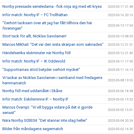
Norrby pressade serieledarna - fick nöja sig med ett kryss
2023-05-17 21:48
Inför match: Norrby IF – FC Trollhättan
2023-05-16 20:15
"Oerhört tacksam över att jag har fått tillhöra den här
2023-05-13 17:54
föreningen"
Stort tack för allt, Nicklas Savolainen!
2023-05-13 08:59
Marcus Mikhail: "Det var den sista skärpan som saknades"
2023-05-12 21:51
Händelserika slutminuter när Norrby föll
2023-05-12 21:40
Inför match: Norrby IF – IK Oddevold
2023-05-11 17:30
"Supportrarnas stöd betyder oerhört mycket"
2023-05-11 16:13
Vi tackar av Nicklas Savolainen i samband med fredagens
2023-05-08 13:55
hemmamatch
Norrby föll med uddamålet i Skåne
2023-05-06 18:38
Inför match: Eskilsminne IF – Norrby IF
2023-05-05 19:32
Marcus Översjö: "Vi vill bygga vidare på det vi gjorde
2023-05-05 15:01
senast"
Nära Norrby S03E04: "Det stannar inte idag heller"
2023-05-04 20:24
Bilder från måndagens segermatch
2023-05-02 14:30