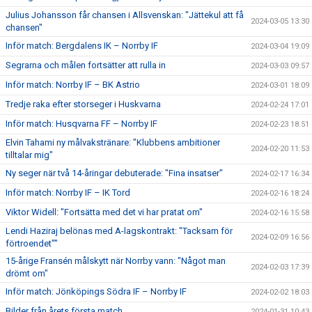
Julius Johansson får chansen i Allsvenskan: "Jättekul att få
2024-03-05 13:30
chansen"
Inför match: Bergdalens IK – Norrby IF
2024-03-04 19:09
Segrarna och målen fortsätter att rulla in
2024-03-03 09:57
Inför match: Norrby IF – BK Astrio
2024-03-01 18:09
Tredje raka efter storseger i Huskvarna
2024-02-24 17:01
Inför match: Husqvarna FF – Norrby IF
2024-02-23 18:51
Elvin Tahami ny målvakstränare: "Klubbens ambitioner
2024-02-20 11:53
tilltalar mig"
Ny seger när två 14-åringar debuterade: "Fina insatser"
2024-02-17 16:34
Inför match: Norrby IF – IK Tord
2024-02-16 18:24
Viktor Widell: "Fortsätta med det vi har pratat om"
2024-02-16 15:58
Lendi Haziraj belönas med A-lagskontrakt: "Tacksam för
2024-02-09 16:56
förtroendet""
15-årige Fransén målskytt när Norrby vann: "Något man
2024-02-03 17:39
drömt om"
Inför match: Jönköpings Södra IF – Norrby IF
2024-02-02 18:03
Bilder från årets första match
2024-01-31 10:43