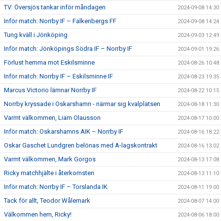
TV: Översjös tankar inför måndagen
2024-09-08 14:30
Inför match: Norrby IF – Falkenbergs FF
2024-09-08 14:24
Tung kväll i Jönköping
2024-09-03 12:49
Inför match: Jönköpings Södra IF – Norrby IF
2024-09-01 19:26
Förlust hemma mot Eskilsminne
2024-08-26 10:48
Inför match: Norrby IF – Eskilsminne IF
2024-08-23 19:35
Marcus Victorio lämnar Norrby IF
2024-08-22 10:15
Norrby kryssade i Oskarshamn - närmar sig kvalplatsen
2024-08-18 11:30
Varmt välkommen, Liam Olausson
2024-08-17 10:00
Inför match: Oskarshamns AIK – Norrby IF
2024-08-16 18:22
Oskar Gaschet Lundgren belönas med A-lagskontrakt
2024-08-16 13:02
Varmt välkommen, Mark Gorgos
2024-08-13 17:08
Ricky matchhjälte i återkomsten
2024-08-13 11:10
Inför match: Norrby IF – Torslanda IK
2024-08-11 19:00
Tack för allt, Teodor Wålemark
2024-08-07 14:00
Välkommen hem, Ricky!
2024-08-06 18:00