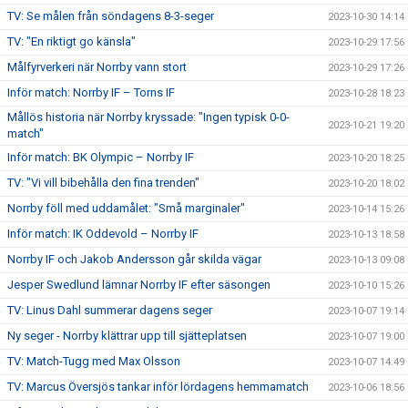
TV: Se målen från söndagens 8-3-seger
2023-10-30 14:14
TV: "En riktigt go känsla"
2023-10-29 17:56
Målfyrverkeri när Norrby vann stort
2023-10-29 17:26
Inför match: Norrby IF – Torns IF
2023-10-28 18:23
Mållös historia när Norrby kryssade: "Ingen typisk 0-0-
2023-10-21 19:20
match"
Inför match: BK Olympic – Norrby IF
2023-10-20 18:25
TV: "Vi vill bibehålla den fina trenden"
2023-10-20 18:02
Norrby föll med uddamålet: "Små marginaler"
2023-10-14 15:26
Inför match: IK Oddevold – Norrby IF
2023-10-13 18:58
Norrby IF och Jakob Andersson går skilda vägar
2023-10-13 09:08
Jesper Swedlund lämnar Norrby IF efter säsongen
2023-10-10 15:26
TV: Linus Dahl summerar dagens seger
2023-10-07 19:14
Ny seger - Norrby klättrar upp till sjätteplatsen
2023-10-07 19:00
TV: Match-Tugg med Max Olsson
2023-10-07 14:49
TV: Marcus Översjös tankar inför lördagens hemmamatch
2023-10-06 18:56