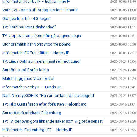
Inför match: Norrby IF – Eskilsminne IF
2023-10-06 18:49
Varmt välkomna till lördagens familjematch
2023-10-05 11:00
Glädjebilder från 4-3-segern
2023-10-03 11:53
TV: "Dahl var Ronaldinho idag"
2023-10-03 11:11
TV: Upplev dramatiken från gårdagens seger
2023-10-03 10:51
Stor dramatik när Norrby tog tre poäng
2023-10-03 08:30
Inför match: FC Trollhättan – Norrby IF
2023-10-01 17:57
TV: Linus Dahl summerar insatsen mot Lund
2023-09-24 18:06
Sur förlust på Borås Arena
2023-09-24 17:40
Match-Tugg med Victor Astor
2023-09-24 14:29
Inför match: Norrby IF – Lunds BK
2023-09-23 16:41
Nära Norrby S03E08: "Han är fortfarande obesegrad"
2023-09-21 18:07
TV: Filip Gustafsson efter förlusten i Falkenberg
2023-09-16 21:01
Sur uddamålsförlust i Falkenberg
2023-09-16 18:00
TV: ”Vi behöver göra liknande saker som vi gjorde senast”
2023-09-15 19:28
Inför match: Falkenbergs FF – Norrby IF
2023-09-15 19:25