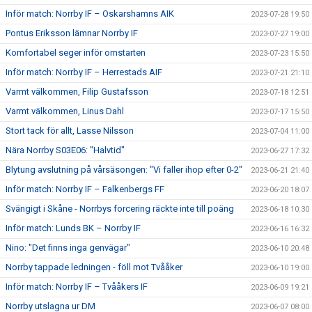
Inför match: Norrby IF – Oskarshamns AIK
2023-07-28 19:50
Pontus Eriksson lämnar Norrby IF
2023-07-27 19:00
Komfortabel seger inför omstarten
2023-07-23 15:50
Inför match: Norrby IF – Herrestads AIF
2023-07-21 21:10
Varmt välkommen, Filip Gustafsson
2023-07-18 12:51
Varmt välkommen, Linus Dahl
2023-07-17 15:50
Stort tack för allt, Lasse Nilsson
2023-07-04 11:00
Nära Norrby S03E06: "Halvtid"
2023-06-27 17:32
Blytung avslutning på vårsäsongen: "Vi faller ihop efter 0-2"
2023-06-21 21:40
Inför match: Norrby IF – Falkenbergs FF
2023-06-20 18:07
Svängigt i Skåne - Norrbys forcering räckte inte till poäng
2023-06-18 10:30
Inför match: Lunds BK – Norrby IF
2023-06-16 16:32
Nino: "Det finns inga genvägar"
2023-06-10 20:48
Norrby tappade ledningen - föll mot Tvååker
2023-06-10 19:00
Inför match: Norrby IF – Tvååkers IF
2023-06-09 19:21
Norrby utslagna ur DM
2023-06-07 08:00