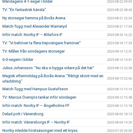
Måndagens 4-1-seger i bilder
2023-08-22 09:09
TV: "En fantastisk känsla"
2023-08-22 08:40
Ny storseger hemma på Borås Arena
2023-08-21 22:54
Match-Tugg med Alexander Warneryd
2023-08-21 17:54
Inför match: Norrby IF – Ahlafors IF
2023-08-20 16:22
TV: "Vi behöver ta flera trepoängare framöver"
2023-08-18 17:33
TV: Målen från söndagens storseger
2023-08-14 12:31
6-0-segern i bilder
2023-08-14 10:41
Julius Johansson: "Nu ska vi bygga vidare på det här"
2023-08-13 22:58
Magisk eftermiddag på Borås Arena: "Riktigt skönt med en
2023-08-13 22:56
urladdning"
Match-Tugg med Hampus Gustafsson
2023-08-13 15:14
TV: Marcus Översjös tankar inför söndagen
2023-08-12 15:38
Inför match: Norrby IF – Ängelholms FF
2023-08-12 15:18
Delad pott i Vänersborg
2023-08-05 18:13
Inför match: Vänersborgs IF – Norrby IF
2023-08-04 19:20
Norrby inledde höstsäsongen med ett kryss
2023-07-29 20:00