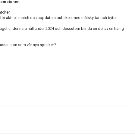
mmamatcher.
tcher.
a för aktuell match och uppdatera publiken med målskyttar och byten.
a laget under nära håll under 2024 och dessutom blir du en del av en härlig
 passa som som vår nya speaker?