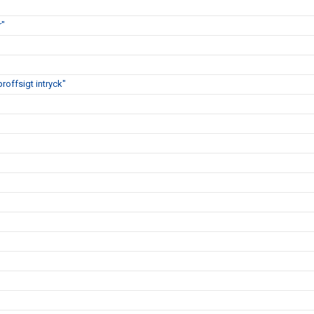
r"
proffsigt intryck"