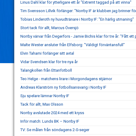
Linus Dahl klar för ytterligare ett år "Extremt taggad på att vinna"
Tim Svensson Lillvik förlänger: "Norrby IF är klubben jag brinner fö
Tobias Linderoth ny huvudtränare i Norrby IF: "En härlig utmaning"
Stort tack för allt, Marcus Översjö
Norrby värvar från Degerfors - Jamie Bichis klar för tre år: "Fått ett 
Malte Wester ansluter från Elfsborg: "Väldigt förväntansfull"
Elvin Tahami förlänger sitt avtal
Vidar Svendsen klar för tre nya år
Talangkollen från Ettanfotboll
Teo Helge - matchens lirare i Morgondagens stjärnor
Andreas Klarström ny fotbollsansvarig i Norrby IF
Sju spelare lämnar Norrby IF
Tack för allt, Max Olsson
Norrby avslutade 2024 med ett kryss
Inför match: Lunds BK – Norrby IF
TV: Se målen från söndagens 2-0-seger