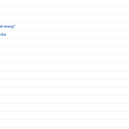
t energi"
ödra