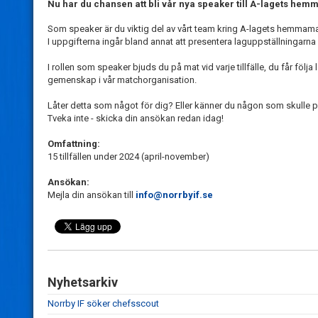
Nu har du chansen att bli vår nya speaker till A-lagets he
Som speaker är du viktig del av vårt team kring A-lagets hemmama
I uppgifterna ingår bland annat att presentera laguppställningarn
I rollen som speaker bjuds du på mat vid varje tillfälle, du får följ
gemenskap i vår matchorganisation.
Låter detta som något för dig? Eller känner du någon som skulle
Tveka inte - skicka din ansökan redan idag!
Omfattning:
15 tillfällen under 2024 (april-november)
Ansökan:
Mejla din ansökan till
info@norrbyif.se
Nyhetsarkiv
Norrby IF söker chefsscout