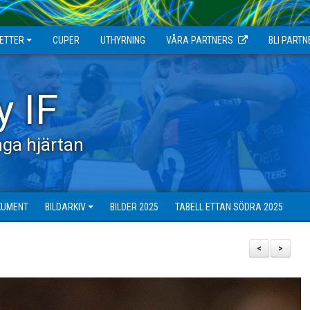
JETTER
CUPER
UTHYRNING
VÅRA PARTNERS
BLI PARTN
y IF
ga hjärtan
KUMENT
BILDARKIV
BILDER 2025
TABELL ETTAN SÖDRA 2025
<
>