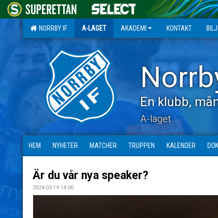
NORRBY IF
A-LAGET
AKADEMI
KONTAKT
BIL
Norrb
En klubb, mån
A-laget
HEM
NYHETER
MATCHER
TRUPPEN
KALENDER
DO
Är du vår nya speaker?
2024-03-19 14:00