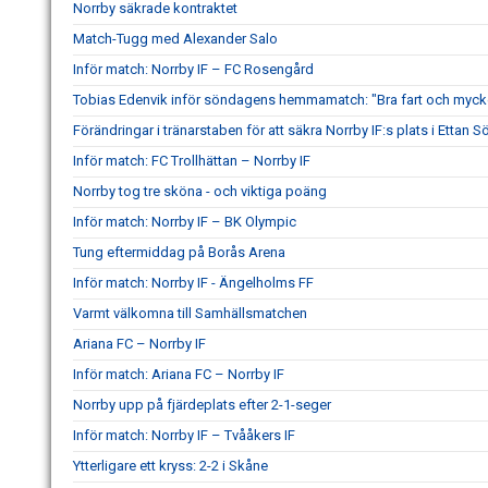
Norrby säkrade kontraktet
Match-Tugg med Alexander Salo
Inför match: Norrby IF – FC Rosengård
Tobias Edenvik inför söndagens hemmamatch: "Bra fart och mycke
Förändringar i tränarstaben för att säkra Norrby IF:s plats i Ettan S
Inför match: FC Trollhättan – Norrby IF
Norrby tog tre sköna - och viktiga poäng
Inför match: Norrby IF – BK Olympic
Tung eftermiddag på Borås Arena
Inför match: Norrby IF - Ängelholms FF
Varmt välkomna till Samhällsmatchen
Ariana FC – Norrby IF
Inför match: Ariana FC – Norrby IF
Norrby upp på fjärdeplats efter 2-1-seger
Inför match: Norrby IF – Tvååkers IF
Ytterligare ett kryss: 2-2 i Skåne