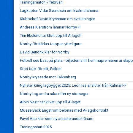
Träningsmatch 7 februari
Lagkapten Vidar Svendsén om kvalmatcherna
Klubbchef David Kryssman om avslutningen
Andreas Klarström lämnar Norrby IF
Tim Ekelund tar klivit upp till A-laget!
Norrby förstärker truppen ytterligare
David Bendrik klar för Norrby
Fotboll ses bäst på plats - biljetterna till hemmapremiären är släpp
Stort tack för allt, Falken
Norrby kryssade mot Falkenberg
Nyheter kring lagbygget 2025: Leon Isa ansluter från Kalmar FF
Norrby tog andra raka efter ny storseger
Albin Neziri tar klivet upp till A-laget
Musse Bäck Engström belönas med A-lagskontrakt
Pavel Aso klar som ny assisterande tränare
Träningsstart 2025