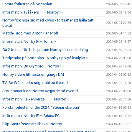
Första förlusten på bortaplan
2024-05-09 19:45
Inför match: Tvååkers IF – Norrby IF
2024-05-08 19:54
Norrby fick nöja sig med kryss - fortsätter att hålla tätt
2024-05-04 22:59
bakåt
Match-Tugg med Anton Pärleholt
2024-05-04 14:52
Inför match: Norrby IF – Torns IF
2024-05-03 18:57
Gå 2 betala för 1 - heja fram Norrby till serieledning
2024-04-30 15:04
Tredje raka på bortaplan - Norrby upp på kvalplats
2024-04-29 08:00
Inför match: BK Olympic – Norrby IF
2024-04-26 19:00
Norrby vidare till nästa omgång i DM
2024-04-25 09:52
TV: Se Wålemarks segermål på övertid
2024-04-22 11:28
Stor dramatik när Norrby avgjorde på övertid
2024-04-22 08:00
Inför match: Falkenbergs FF – Norrby IF
2024-04-20 17:30
Första förlusten under 2024: "Saknar skärpan"
2024-04-15 09:43
Inför match: Norrby IF – Ariana FC
2024-04-13 16:12
Filip Gustafsson är tillbaka i Norrby
2024-04-13 13:31