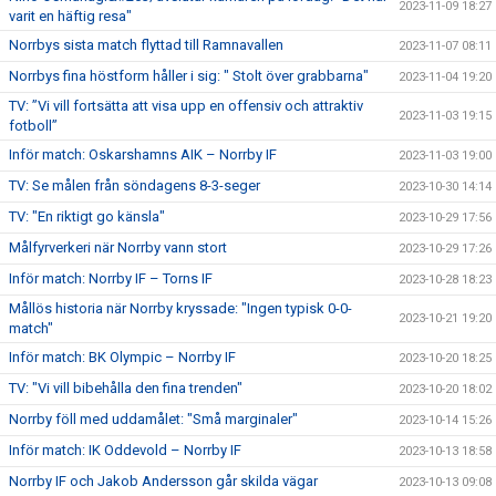
2023-11-09 18:27
varit en häftig resa"
Norrbys sista match flyttad till Ramnavallen
2023-11-07 08:11
Norrbys fina höstform håller i sig: " Stolt över grabbarna"
2023-11-04 19:20
TV: ”Vi vill fortsätta att visa upp en offensiv och attraktiv
2023-11-03 19:15
fotboll”
Inför match: Oskarshamns AIK – Norrby IF
2023-11-03 19:00
TV: Se målen från söndagens 8-3-seger
2023-10-30 14:14
TV: "En riktigt go känsla"
2023-10-29 17:56
Målfyrverkeri när Norrby vann stort
2023-10-29 17:26
Inför match: Norrby IF – Torns IF
2023-10-28 18:23
Mållös historia när Norrby kryssade: "Ingen typisk 0-0-
2023-10-21 19:20
match"
Inför match: BK Olympic – Norrby IF
2023-10-20 18:25
TV: "Vi vill bibehålla den fina trenden"
2023-10-20 18:02
Norrby föll med uddamålet: "Små marginaler"
2023-10-14 15:26
Inför match: IK Oddevold – Norrby IF
2023-10-13 18:58
Norrby IF och Jakob Andersson går skilda vägar
2023-10-13 09:08