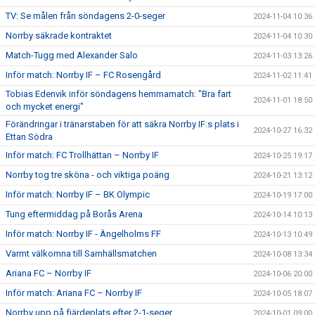
TV: Se målen från söndagens 2-0-seger
2024-11-04 10:36
Norrby säkrade kontraktet
2024-11-04 10:30
Match-Tugg med Alexander Salo
2024-11-03 13:26
Inför match: Norrby IF – FC Rosengård
2024-11-02 11:41
Tobias Edenvik inför söndagens hemmamatch: "Bra fart
2024-11-01 18:50
och mycket energi"
Förändringar i tränarstaben för att säkra Norrby IF:s plats i
2024-10-27 16:32
Ettan Södra
Inför match: FC Trollhättan – Norrby IF
2024-10-25 19:17
Norrby tog tre sköna - och viktiga poäng
2024-10-21 13:12
Inför match: Norrby IF – BK Olympic
2024-10-19 17:00
Tung eftermiddag på Borås Arena
2024-10-14 10:13
Inför match: Norrby IF - Ängelholms FF
2024-10-13 10:49
Varmt välkomna till Samhällsmatchen
2024-10-08 13:34
Ariana FC – Norrby IF
2024-10-06 20:00
Inför match: Ariana FC – Norrby IF
2024-10-05 18:07
Norrby upp på fjärdeplats efter 2-1-seger
2024-10-01 09:00