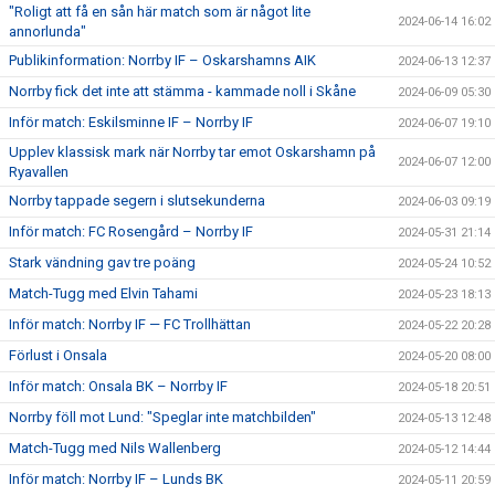
"Roligt att få en sån här match som är något lite
2024-06-14 16:02
annorlunda"
Publikinformation: Norrby IF – Oskarshamns AIK
2024-06-13 12:37
Norrby fick det inte att stämma - kammade noll i Skåne
2024-06-09 05:30
Inför match: Eskilsminne IF – Norrby IF
2024-06-07 19:10
Upplev klassisk mark när Norrby tar emot Oskarshamn på
2024-06-07 12:00
Ryavallen
Norrby tappade segern i slutsekunderna
2024-06-03 09:19
Inför match: FC Rosengård – Norrby IF
2024-05-31 21:14
Stark vändning gav tre poäng
2024-05-24 10:52
Match-Tugg med Elvin Tahami
2024-05-23 18:13
Inför match: Norrby IF — FC Trollhättan
2024-05-22 20:28
Förlust i Onsala
2024-05-20 08:00
Inför match: Onsala BK – Norrby IF
2024-05-18 20:51
Norrby föll mot Lund: "Speglar inte matchbilden"
2024-05-13 12:48
Match-Tugg med Nils Wallenberg
2024-05-12 14:44
Inför match: Norrby IF – Lunds BK
2024-05-11 20:59