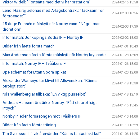
Viktor Widell: "Fortsätta med det vi har pratat om"
2024-02-16 15:58
Lendi Haziraj belönas med A-lagskontrakt: "Tacksam för
2024-02-09 16:56
förtroendet""
15-årige Fransén målskytt när Norrby vann: "Något man
2024-02-03 17:39
drömt om"
Inför match: Jönköpings Södra IF – Norrby IF
2024-02-02 18:03
Bilder från årets första match
2024-01-31 10:43
Max Andersson årets första målskytt när Norrby kryssade
2024-01-28 13:09
Inför match: Norrby IF – Tvååkers IF
2024-01-26 18:03
Spelschemat för Ettan Södra spikat
2024-01-20 12:00
Alexander Warneryd tar klivet till Allsvenskan: "Känns
2024-01-19 13:30
otroligt stort"
Nils Wallenberg är tillbaka: "En viktig pusselbit"
2024-01-18 12:19
Andreas Hansen förstärker Norrby: "Fått ett proffsigt
2024-01-15 15:45
intryck"
Norrby inleder försäsongen mot Tvååkers IF
2024-01-10 14:00
Bilder från årets första träning
2024-01-10 13:29
Tim Svensson Lillvik återvänder: "Känns fantastiskt kul"
2024-01-06 14:25