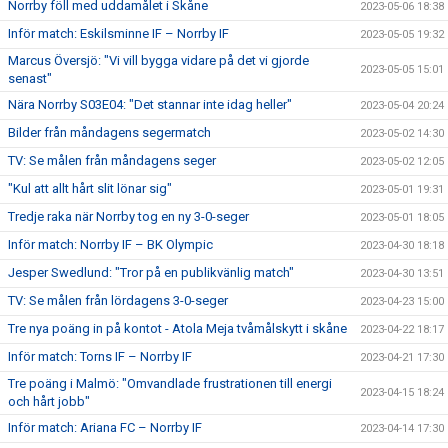
Norrby föll med uddamålet i Skåne
2023-05-06 18:38
Inför match: Eskilsminne IF – Norrby IF
2023-05-05 19:32
Marcus Översjö: "Vi vill bygga vidare på det vi gjorde
2023-05-05 15:01
senast"
Nära Norrby S03E04: "Det stannar inte idag heller"
2023-05-04 20:24
Bilder från måndagens segermatch
2023-05-02 14:30
TV: Se målen från måndagens seger
2023-05-02 12:05
"Kul att allt hårt slit lönar sig"
2023-05-01 19:31
Tredje raka när Norrby tog en ny 3-0-seger
2023-05-01 18:05
Inför match: Norrby IF – BK Olympic
2023-04-30 18:18
Jesper Swedlund: "Tror på en publikvänlig match"
2023-04-30 13:51
TV: Se målen från lördagens 3-0-seger
2023-04-23 15:00
Tre nya poäng in på kontot - Atola Meja tvåmålskytt i skåne
2023-04-22 18:17
Inför match: Torns IF – Norrby IF
2023-04-21 17:30
Tre poäng i Malmö: "Omvandlade frustrationen till energi
2023-04-15 18:24
och hårt jobb"
Inför match: Ariana FC – Norrby IF
2023-04-14 17:30