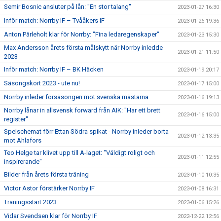
Semir Bosnic ansluter på lån: "En stor talang"
2023-01-27 16:30
Inför match: Norrby IF – Tvååkers IF
2023-01-26 19:36
Anton Pärleholt klar för Norrby: "Fina ledaregenskaper"
2023-01-23 15:30
Max Andersson årets första målskytt när Norrby inledde
2023-01-21 11:50
2023
Inför match: Norrby IF – BK Häcken
2023-01-19 20:17
Säsongskort 2023 - ute nu!
2023-01-17 15:00
Norrby inleder försäsongen mot svenska mästarna
2023-01-16 19:13
Norrby lånar in allsvensk forward från AIK: "Har ett brett
2023-01-16 15:00
register"
Spelschemat förr Ettan Södra spikat - Norrby inleder borta
2023-01-12 13:35
mot Ahlafors
Teo Helge tar klivet upp till A-laget: "Väldigt roligt och
2023-01-11 12:55
inspirerande"
Bilder från årets första träning
2023-01-10 10:35
Victor Astor förstärker Norrby IF
2023-01-08 16:31
Träningsstart 2023
2023-01-06 15:26
Vidar Svendsen klar för Norrby IF
2022-12-22 12:56