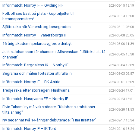
Inför match: Norrby IF – Qviding FIF
2024-03-15 18:19
Fotboll ses bäst på plats - köp biljetter till
2024-03-13 16:00
hemmapremiären!
Sjätte raka när Vänersborg besegrades
2024-03-11 08:00
Inför match: Norrby – Vänersborgs IF
2024-03-08 20:05
16-årig akademispelare avgjorde derbyt
2024-03-06 11:39
Julius Johansson får chansen i Allsvenskan: "Jättekul att få
2024-03-05 13:30
chansen"
Inför match: Bergdalens IK – Norrby IF
2024-03-04 19:09
Segrarna och målen fortsätter att rulla in
2024-03-03 09:57
Inför match: Norrby IF – BK Astrio
2024-03-01 18:09
Tredje raka efter storseger i Huskvarna
2024-02-24 17:01
Inför match: Husqvarna FF – Norrby IF
2024-02-23 18:51
Elvin Tahami ny målvakstränare: "Klubbens ambitioner
2024-02-20 11:53
tilltalar mig"
Ny seger när två 14-åringar debuterade: "Fina insatser"
2024-02-17 16:34
Inför match: Norrby IF – IK Tord
2024-02-16 18:24