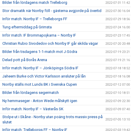
Bilder från lördagens match Trelleborg
2022-07-31 11:42
Stor dramatik när Norrby föll - gästerna avgjorde på övertid
2022-07-30 16:04
Inför match: Norrby IF – Trelleborgs FF
2022-07-29 18:56
Tung eftermiddag på Grimsta
2022-07-24 16:00
Inför match: IF Brommapojkarna – Norrby IF
2022-07-23 17:45
Christian Rubio Sivodedov och Norrby IF går skilda vägar
2022-07-20 20:48
Bilder från tisdagens 1-1-match mot J-Södra
2022-07-19 23:21
Delad pott på Borås Arena
2022-07-19 21:16
Inför match: Norrby IF – Jönköpings Södra IF
2022-07-18 18:52
Jaheem Burke och Victor Karlsson ansluter på lån
2022-07-18 16:08
Norrby ställs mot Lunds BK i Svenska Cupen
2022-07-12 07:00
Bilder från lördagens segermatch
2022-07-10 18:51
Ny hemmaseger - Anton Wede målskytt igen
2022-07-09 22:30
Inför match: Norrby IF – Västerås SK
2022-07-09 07:40
Stolpe ut i Skåne - Norrby utan poäng trots massiv press på
2022-07-05 13:10
slutet
Inför match: Trelleborgs FF – Norrby IF
2022-07-03 19:42