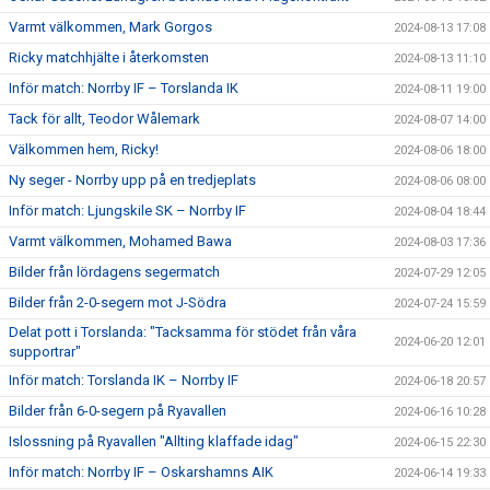
Varmt välkommen, Mark Gorgos
2024-08-13 17:08
Ricky matchhjälte i återkomsten
2024-08-13 11:10
Inför match: Norrby IF – Torslanda IK
2024-08-11 19:00
Tack för allt, Teodor Wålemark
2024-08-07 14:00
Välkommen hem, Ricky!
2024-08-06 18:00
Ny seger - Norrby upp på en tredjeplats
2024-08-06 08:00
Inför match: Ljungskile SK – Norrby IF
2024-08-04 18:44
Varmt välkommen, Mohamed Bawa
2024-08-03 17:36
Bilder från lördagens segermatch
2024-07-29 12:05
Bilder från 2-0-segern mot J-Södra
2024-07-24 15:59
Delat pott i Torslanda: "Tacksamma för stödet från våra
2024-06-20 12:01
supportrar"
Inför match: Torslanda IK – Norrby IF
2024-06-18 20:57
Bilder från 6-0-segern på Ryavallen
2024-06-16 10:28
Islossning på Ryavallen "Allting klaffade idag"
2024-06-15 22:30
Inför match: Norrby IF – Oskarshamns AIK
2024-06-14 19:33