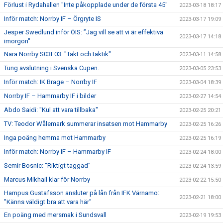
Förlust i Rydahallen "Inte påkopplade under de första 45"
2023-03-18 18:17
Inför match: Norrby IF – Örgryte IS
2023-03-17 19:09
Jesper Swedlund inför ÖIS: ”Jag vill se att vi är effektiva
2023-03-17 14:18
imorgon"
Nära Norrby S03E03: "Takt och taktik"
2023-03-11 14:58
Tung avslutning i Svenska Cupen.
2023-03-05 23:53
Inför match: IK Brage – Norrby IF
2023-03-04 18:39
Norrby IF – Hammarby IF i bilder
2023-02-27 14:54
Abdo Saidi: "Kul att vara tillbaka"
2023-02-25 20:21
TV: Teodor Wålemark summerar insatsen mot Hammarby
2023-02-25 16:26
Inga poäng hemma mot Hammarby
2023-02-25 16:19
Inför match: Norrby IF – Hammarby IF
2023-02-24 18:00
Semir Bosnic: "Riktigt taggad"
2023-02-24 13:59
Marcus Mikhail klar för Norrby
2023-02-22 15:50
Hampus Gustafsson ansluter på lån från IFK Värnamo:
2023-02-21 18:00
"Känns väldigt bra att vara här"
En poäng med mersmak i Sundsvall
2023-02-19 19:53