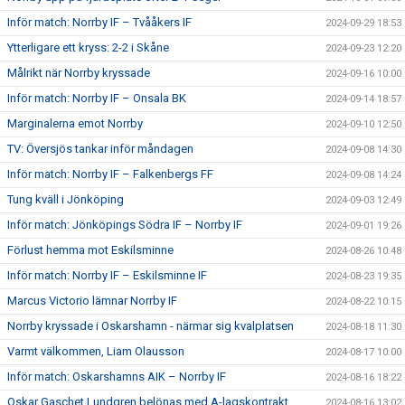
Inför match: Norrby IF – Tvååkers IF
2024-09-29 18:53
Ytterligare ett kryss: 2-2 i Skåne
2024-09-23 12:20
Målrikt när Norrby kryssade
2024-09-16 10:00
Inför match: Norrby IF – Onsala BK
2024-09-14 18:57
Marginalerna emot Norrby
2024-09-10 12:50
TV: Översjös tankar inför måndagen
2024-09-08 14:30
Inför match: Norrby IF – Falkenbergs FF
2024-09-08 14:24
Tung kväll i Jönköping
2024-09-03 12:49
Inför match: Jönköpings Södra IF – Norrby IF
2024-09-01 19:26
Förlust hemma mot Eskilsminne
2024-08-26 10:48
Inför match: Norrby IF – Eskilsminne IF
2024-08-23 19:35
Marcus Victorio lämnar Norrby IF
2024-08-22 10:15
Norrby kryssade i Oskarshamn - närmar sig kvalplatsen
2024-08-18 11:30
Varmt välkommen, Liam Olausson
2024-08-17 10:00
Inför match: Oskarshamns AIK – Norrby IF
2024-08-16 18:22
Oskar Gaschet Lundgren belönas med A-lagskontrakt
2024-08-16 13:02