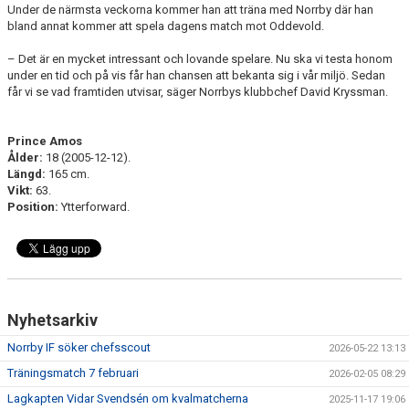
DOKUMENT
Under de närmsta veckorna kommer han att träna med Norrby där han
bland annat kommer att spela dagens match mot Oddevold.
BILDARKIV
– Det är en mycket intressant och lovande spelare. Nu ska vi testa honom
under en tid och på vis får han chansen att bekanta sig i vår miljö. Sedan
BILDER 2025
får vi se vad framtiden utvisar, säger Norrbys klubbchef David Kryssman.
TABELL ETTAN SÖDRA 2025
Prince Amos
Ålder:
18 (2005-12-12).
Längd:
165 cm.
Vikt:
63.
Position:
Ytterforward.
Nyhetsarkiv
Norrby IF söker chefsscout
2026-05-22 13:13
Träningsmatch 7 februari
2026-02-05 08:29
Lagkapten Vidar Svendsén om kvalmatcherna
2025-11-17 19:06