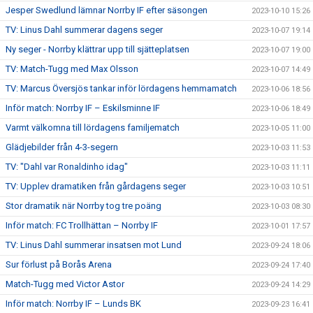
Jesper Swedlund lämnar Norrby IF efter säsongen
2023-10-10 15:26
TV: Linus Dahl summerar dagens seger
2023-10-07 19:14
Ny seger - Norrby klättrar upp till sjätteplatsen
2023-10-07 19:00
TV: Match-Tugg med Max Olsson
2023-10-07 14:49
TV: Marcus Översjös tankar inför lördagens hemmamatch
2023-10-06 18:56
Inför match: Norrby IF – Eskilsminne IF
2023-10-06 18:49
Varmt välkomna till lördagens familjematch
2023-10-05 11:00
Glädjebilder från 4-3-segern
2023-10-03 11:53
TV: "Dahl var Ronaldinho idag"
2023-10-03 11:11
TV: Upplev dramatiken från gårdagens seger
2023-10-03 10:51
Stor dramatik när Norrby tog tre poäng
2023-10-03 08:30
Inför match: FC Trollhättan – Norrby IF
2023-10-01 17:57
TV: Linus Dahl summerar insatsen mot Lund
2023-09-24 18:06
Sur förlust på Borås Arena
2023-09-24 17:40
Match-Tugg med Victor Astor
2023-09-24 14:29
Inför match: Norrby IF – Lunds BK
2023-09-23 16:41