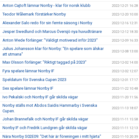
Anton Cajtoft lämnar Norrby - klar för norsk klubb
2022-12-21 16:28
Teodor Wålemark förstärker Norrby
2022-12-20 10:00
Alexander Salo redo för sin femte säsong i Norrby
2022-12-16 12:31
Jesper Swedlund och Marcus Översjö nya huvudtränare
2022-12-12 18:30
Anton Wede förlänger: ”Väldigt motiverad inför 2023"
2022-12-09 16:33
Julius Johansson klar för Norrby: "En spelare som älskar
2022-12-08 13:00
att utmana"
Max Olsson förlänger: ”Riktigt taggad på 2023”
2022-12-02 14:00
Fyra spelare lämnar Norrby IF
2022-12-02 12:07
Speldatum för Svenska Cupen 2023
2022-12-01 17:17
Sex spelare lämnar Norrby IF
2022-11-22 10:48
Ivo Pekalski och Norrby IF går skilda vägar
2022-11-20 11:56
Norrby ställs mot Abdos Saidis Hammarby i Svenska
2022-11-13 18:07
Cupen.
Johan Brannefalk och Norrby IF går skilda vägar
2022-11-11 15:58
Norrby IF och Fredrik Lundgren går skilda vägar
2022-11-11 12:13
Nära Norrby S02E09: "Det här är föreningen i mitt hjärta"
2022-11-10 20:39