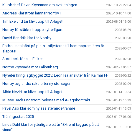
Klubbchef David Kryssman om avslutningen
2025-10-29 22:04
Andreas Klarström lämnar Norrby IF
2025-10-10 14:00
Tim Ekelund tar klivit upp till A-laget!
2025-08-04 19:00
Norrby förstärker truppen ytterligare
2025-03-29
David Bendrik klar för Norrby
2025-03-20
Fotboll ses bäst på plats - biljetterna till hemmapremiären är
2025-03-07
släppta!
Stort tack för allt, Falken
2025-02-28
Norrby kryssade mot Falkenberg
2025-02-27 06:37
Nyheter kring lagbygget 2025: Leon Isa ansluter från Kalmar FF
2025-02-22
Norrby tog andra raka efter ny storseger
2025-02-09
Albin Neziri tar klivet upp till A-laget
2025-01-14 10:34
Musse Bäck Engström belönas med A-lagskontrakt
2025-01-12 15:13
Pavel Aso klar som ny assisterande tränare
2025-01-11 13:03
Träningsstart 2025
2025-01-07 06:00
Linus Dahl klar för ytterligare ett år "Extremt taggad på att
2025-01-05 10:58
vinna"