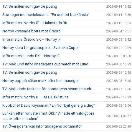
TV: Se målen som gav tre poäng
2022-09-14 13:42
Storseger mot serieledarna: "En oerhört bra känsla"
2022-09-14 13:30
Inför match: Norrby IF – Halmstads BK
2022-09-12 19:53
Norrby kryssade borta mot Örebro
2022-09-04 17:37
Inför match: Örebro SK – Norrby IF
2022-09-03 15:42
Norrby klara för gruppspelet i Svenska Cupen
2022-09-01 10:09
Inför match: Lunds BK – Norrby IF
2022-08-31 09:30
TV: Mak Lind inför onsdagens cupmatch mot Lund
2022-08-30 15:29
TV: Se målen som gav tre poäng
2022-08-29 12:58
Norrby upp på säker mark efter hemmaseger
2022-08-28 18:15
TV: Mak Linds tankar inför söndagens hemmamatch
2022-08-27 17:36
Inför match: Norrby IF – AFC Eskilstuna
2022-08-27 17:29
Klubbchef David Kryssman: "En Norrbyit ger sig aldrig"
2022-08-25 15:06
Lunkan efter förlusten mot ÖIS: "Vi hade ett väldigt bra
2022-08-24 07:37
snack efter matchen"
TV: Översjös tankar inför tisdagens bortamatch
2022-08-22 20:20