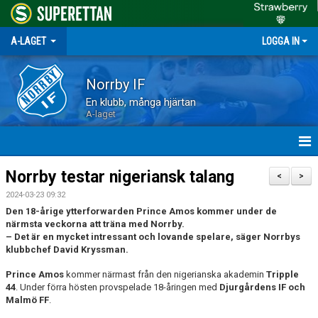
A-LAGET
LOGGA IN
Norrby IF
En klubb, många hjärtan
A-laget
HEM
Norrby testar nigeriansk talang
<
>
2024-03-23 09:32
NYHETER
Den 18-årige ytterforwarden Prince Amos kommer under de
närmsta veckorna att träna med Norrby.
MATCHER
– Det är en mycket intressant och lovande spelare, säger Norrbys
klubbchef David Kryssman.
TRUPPEN
Prince Amos
kommer närmast från den nigerianska akademin
Tripple
44
. Under förra hösten provspelade 18-åringen med
Djurgårdens IF och
KALENDER
Malmö FF
.