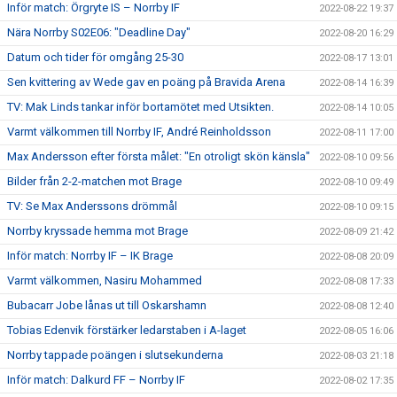
Inför match: Örgryte IS – Norrby IF
2022-08-22 19:37
Nära Norrby S02E06: "Deadline Day"
2022-08-20 16:29
Datum och tider för omgång 25-30
2022-08-17 13:01
Sen kvittering av Wede gav en poäng på Bravida Arena
2022-08-14 16:39
TV: Mak Linds tankar inför bortamötet med Utsikten.
2022-08-14 10:05
Varmt välkommen till Norrby IF, André Reinholdsson
2022-08-11 17:00
Max Andersson efter första målet: "En otroligt skön känsla"
2022-08-10 09:56
Bilder från 2-2-matchen mot Brage
2022-08-10 09:49
TV: Se Max Anderssons drömmål
2022-08-10 09:15
Norrby kryssade hemma mot Brage
2022-08-09 21:42
Inför match: Norrby IF – IK Brage
2022-08-08 20:09
Varmt välkommen, Nasiru Mohammed
2022-08-08 17:33
Bubacarr Jobe lånas ut till Oskarshamn
2022-08-08 12:40
Tobias Edenvik förstärker ledarstaben i A-laget
2022-08-05 16:06
Norrby tappade poängen i slutsekunderna
2022-08-03 21:18
Inför match: Dalkurd FF – Norrby IF
2022-08-02 17:35