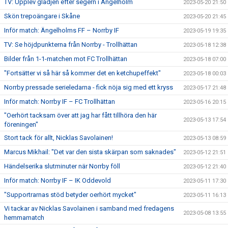
TV: Upplev glädjen efter segern i Ängelholm
2023-05-20 21:50
Skön trepoängare i Skåne
2023-05-20 21:45
Inför match: Ängelholms FF – Norrby IF
2023-05-19 19:35
TV: Se höjdpunkterna från Norrby - Trollhättan
2023-05-18 12:38
Bilder från 1-1-matchen mot FC Trollhättan
2023-05-18 07:00
"Fortsätter vi så här så kommer det en ketchupeffekt"
2023-05-18 00:03
Norrby pressade serieledarna - fick nöja sig med ett kryss
2023-05-17 21:48
Inför match: Norrby IF – FC Trollhättan
2023-05-16 20:15
"Oerhört tacksam över att jag har fått tillhöra den här
2023-05-13 17:54
föreningen"
Stort tack för allt, Nicklas Savolainen!
2023-05-13 08:59
Marcus Mikhail: "Det var den sista skärpan som saknades"
2023-05-12 21:51
Händelserika slutminuter när Norrby föll
2023-05-12 21:40
Inför match: Norrby IF – IK Oddevold
2023-05-11 17:30
"Supportrarnas stöd betyder oerhört mycket"
2023-05-11 16:13
Vi tackar av Nicklas Savolainen i samband med fredagens
2023-05-08 13:55
hemmamatch