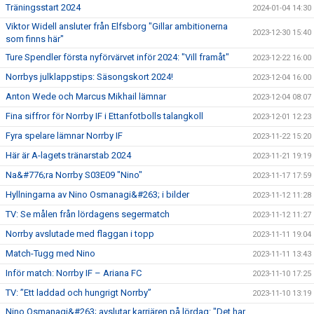
Träningsstart 2024
2024-01-04 14:30
Viktor Widell ansluter från Elfsborg "Gillar ambitionerna
2023-12-30 15:40
som finns här"
Ture Spendler första nyförvärvet inför 2024: "Vill framåt"
2023-12-22 16:00
Norrbys julklappstips: Säsongskort 2024!
2023-12-04 16:00
Anton Wede och Marcus Mikhail lämnar
2023-12-04 08:07
Fina siffror för Norrby IF i Ettanfotbolls talangkoll
2023-12-01 12:23
Fyra spelare lämnar Norrby IF
2023-11-22 15:20
Här är A-lagets tränarstab 2024
2023-11-21 19:19
Na&#776;ra Norrby S03E09 "Nino"
2023-11-17 17:59
Hyllningarna av Nino Osmanagi&#263; i bilder
2023-11-12 11:28
TV: Se målen från lördagens segermatch
2023-11-12 11:27
Norrby avslutade med flaggan i topp
2023-11-11 19:04
Match-Tugg med Nino
2023-11-11 13:43
Inför match: Norrby IF – Ariana FC
2023-11-10 17:25
TV: ”Ett laddad och hungrigt Norrby”
2023-11-10 13:19
Nino Osmanagi&#263; avslutar karriären på lördag: "Det har