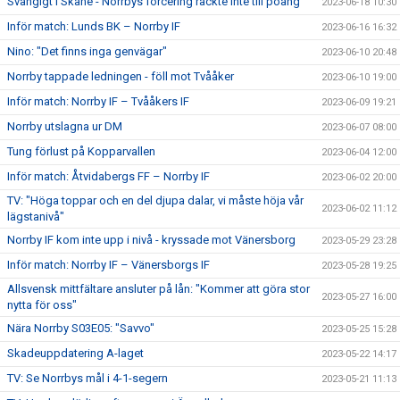
Svängigt i Skåne - Norrbys forcering räckte inte till poäng
2023-06-18 10:30
Inför match: Lunds BK – Norrby IF
2023-06-16 16:32
Nino: "Det finns inga genvägar"
2023-06-10 20:48
Norrby tappade ledningen - föll mot Tvååker
2023-06-10 19:00
Inför match: Norrby IF – Tvååkers IF
2023-06-09 19:21
Norrby utslagna ur DM
2023-06-07 08:00
Tung förlust på Kopparvallen
2023-06-04 12:00
Inför match: Åtvidabergs FF – Norrby IF
2023-06-02 20:00
TV: "Höga toppar och en del djupa dalar, vi måste höja vår
2023-06-02 11:12
lägstanivå"
Norrby IF kom inte upp i nivå - kryssade mot Vänersborg
2023-05-29 23:28
Inför match: Norrby IF – Vänersborgs IF
2023-05-28 19:25
Allsvensk mittfältare ansluter på lån: "Kommer att göra stor
2023-05-27 16:00
nytta för oss"
Nära Norrby S03E05: "Savvo"
2023-05-25 15:28
Skadeuppdatering A-laget
2023-05-22 14:17
TV: Se Norrbys mål i 4-1-segern
2023-05-21 11:13