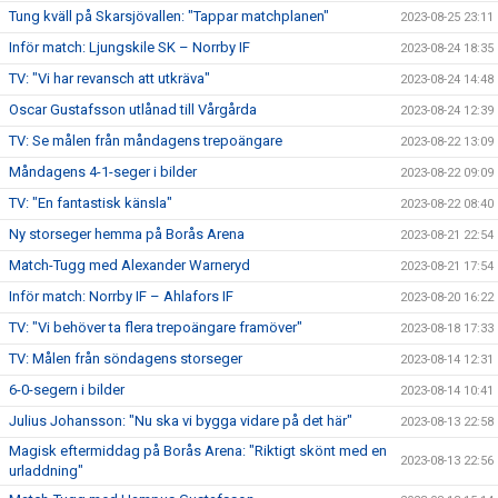
Tung kväll på Skarsjövallen: "Tappar matchplanen"
2023-08-25 23:11
Inför match: Ljungskile SK – Norrby IF
2023-08-24 18:35
TV: "Vi har revansch att utkräva"
2023-08-24 14:48
Oscar Gustafsson utlånad till Vårgårda
2023-08-24 12:39
TV: Se målen från måndagens trepoängare
2023-08-22 13:09
Måndagens 4-1-seger i bilder
2023-08-22 09:09
TV: "En fantastisk känsla"
2023-08-22 08:40
Ny storseger hemma på Borås Arena
2023-08-21 22:54
Match-Tugg med Alexander Warneryd
2023-08-21 17:54
Inför match: Norrby IF – Ahlafors IF
2023-08-20 16:22
TV: "Vi behöver ta flera trepoängare framöver"
2023-08-18 17:33
TV: Målen från söndagens storseger
2023-08-14 12:31
6-0-segern i bilder
2023-08-14 10:41
Julius Johansson: "Nu ska vi bygga vidare på det här"
2023-08-13 22:58
Magisk eftermiddag på Borås Arena: "Riktigt skönt med en
2023-08-13 22:56
urladdning"