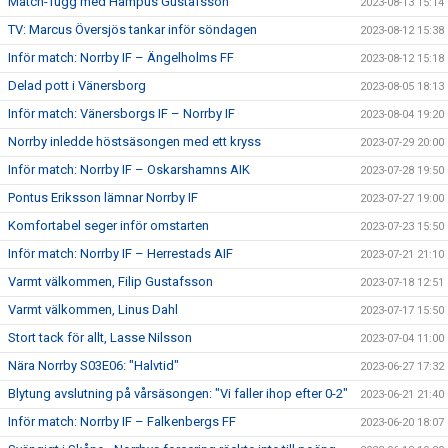
Match-Tugg med Hampus Gustafsson
2023-08-13 15:14
TV: Marcus Översjös tankar inför söndagen
2023-08-12 15:38
Inför match: Norrby IF – Ängelholms FF
2023-08-12 15:18
Delad pott i Vänersborg
2023-08-05 18:13
Inför match: Vänersborgs IF – Norrby IF
2023-08-04 19:20
Norrby inledde höstsäsongen med ett kryss
2023-07-29 20:00
Inför match: Norrby IF – Oskarshamns AIK
2023-07-28 19:50
Pontus Eriksson lämnar Norrby IF
2023-07-27 19:00
Komfortabel seger inför omstarten
2023-07-23 15:50
Inför match: Norrby IF – Herrestads AIF
2023-07-21 21:10
Varmt välkommen, Filip Gustafsson
2023-07-18 12:51
Varmt välkommen, Linus Dahl
2023-07-17 15:50
Stort tack för allt, Lasse Nilsson
2023-07-04 11:00
Nära Norrby S03E06: "Halvtid"
2023-06-27 17:32
Blytung avslutning på vårsäsongen: "Vi faller ihop efter 0-2"
2023-06-21 21:40
Inför match: Norrby IF – Falkenbergs FF
2023-06-20 18:07