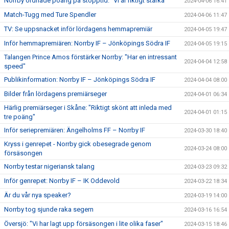
Norrby ordnade poäng på stopptid: "Vi är riktigt starka"
2024-04-06 16:41
Match-Tugg med Ture Spendler
2024-04-06 11:47
TV: Se uppsnacket inför lördagens hemmapremiär
2024-04-05 19:47
Inför hemmapremiären: Norrby IF – Jönköpings Södra IF
2024-04-05 19:15
Talangen Prince Amos förstärker Norrby: "Har en intressant
2024-04-04 12:58
speed"
Publikinformation: Norrby IF – Jönköpings Södra IF
2024-04-04 08:00
Bilder från lördagens premiärseger
2024-04-01 06:34
Härlig premiärseger i Skåne: "Riktigt skönt att inleda med
2024-04-01 01:15
tre poäng"
Inför seriepremiären: Ängelholms FF – Norrby IF
2024-03-30 18:40
Kryss i genrepet - Norrby gick obesegrade genom
2024-03-24 08:00
försäsongen
Norrby testar nigeriansk talang
2024-03-23 09:32
Inför genrepet: Norrby IF – IK Oddevold
2024-03-22 18:34
Är du vår nya speaker?
2024-03-19 14:00
Norrby tog sjunde raka segern
2024-03-16 16:54
Översjö: "Vi har lagt upp försäsongen i lite olika faser"
2024-03-15 18:46