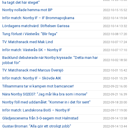
ha tagit det här steget"
Norrby nollade hemma mot BP
2022-10-15 15:52
Inför match: Norrby IF – IF Brommapojkarna
2022-10-14 19:04
Lördagens matchvärd: Stiftelsen Garissa
2022-10-14 13:32
Tung förlust i Västerås: "Blir fega"
2022-10-08 17:20
TV: Matchsnack med Mak Lind
2022-10-07 17:24
Inför match: Västerås SK – Norrby IF
2022-10-07 17:10
Backlund debuterade när Norrby kryssade: "Detta man har
2022-10-02 18:50
jobbat för"
TV: Matchsnack med Marcus Översjö
2022-10-01 15:42
Inför match: Norrby IF – Skövde AIK
2022-10-01 15:29
Tillsammans tar vi kampen mot barncancer!
2022-09-22 16:00
Nära Norrby S02E07: "Jag mår lika bra som i morse"
2022-09-21 16:39
Norrby föll med uddamålet: "Kommer in i det för sent"
2022-09-18 20:00
Inför match: Landskrona BoIS – Norrby IF
2022-09-17 19:00
Glädjescenerna från 3-0-segern mot Halmstad
2022-09-14 13:58
Gustav Broman: "Alla gör ett otroligt jobb"
2022-09-14 13:44