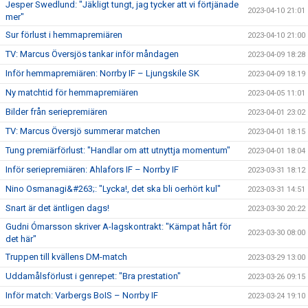
Jesper Swedlund: "Jäkligt tungt, jag tycker att vi förtjänade
2023-04-10 21:01
mer"
Sur förlust i hemmapremiären
2023-04-10 21:00
TV: Marcus Översjös tankar inför måndagen
2023-04-09 18:28
Inför hemmapremiären: Norrby IF – Ljungskile SK
2023-04-09 18:19
Ny matchtid för hemmapremiären
2023-04-05 11:01
Bilder från seriepremiären
2023-04-01 23:02
TV: Marcus Översjö summerar matchen
2023-04-01 18:15
Tung premiärförlust: "Handlar om att utnyttja momentum"
2023-04-01 18:04
Inför seriepremiären: Ahlafors IF – Norrby IF
2023-03-31 18:12
Nino Osmanagi&#263;: "Lycka!, det ska bli oerhört kul"
2023-03-31 14:51
Snart är det äntligen dags!
2023-03-30 20:22
Gudni Ómarsson skriver A-lagskontrakt: "Kämpat hårt för
2023-03-30 08:00
det här"
Truppen till kvällens DM-match
2023-03-29 13:00
Uddamålsförlust i genrepet: "Bra prestation"
2023-03-26 09:15
Inför match: Varbergs BoIS – Norrby IF
2023-03-24 19:10