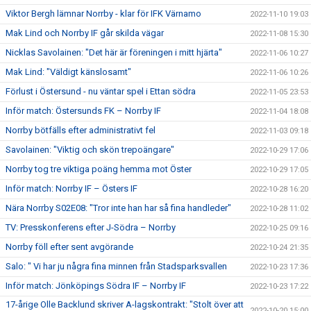
Viktor Bergh lämnar Norrby - klar för IFK Värnamo
2022-11-10 19:03
Mak Lind och Norrby IF går skilda vägar
2022-11-08 15:30
Nicklas Savolainen: "Det här är föreningen i mitt hjärta"
2022-11-06 10:27
Mak Lind: "Väldigt känslosamt"
2022-11-06 10:26
Förlust i Östersund - nu väntar spel i Ettan södra
2022-11-05 23:53
Inför match: Östersunds FK – Norrby IF
2022-11-04 18:08
Norrby bötfälls efter administrativt fel
2022-11-03 09:18
Savolainen: "Viktig och skön trepoängare"
2022-10-29 17:06
Norrby tog tre viktiga poäng hemma mot Öster
2022-10-29 17:05
Inför match: Norrby IF – Östers IF
2022-10-28 16:20
Nära Norrby S02E08: "Tror inte han har så fina handleder"
2022-10-28 11:02
TV: Presskonferens efter J-Södra – Norrby
2022-10-25 09:16
Norrby föll efter sent avgörande
2022-10-24 21:35
Salo: " Vi har ju några fina minnen från Stadsparksvallen
2022-10-23 17:36
Inför match: Jönköpings Södra IF – Norrby IF
2022-10-23 17:22
17-årige Olle Backlund skriver A-lagskontrakt: "Stolt över att
2022-10-20 15:00