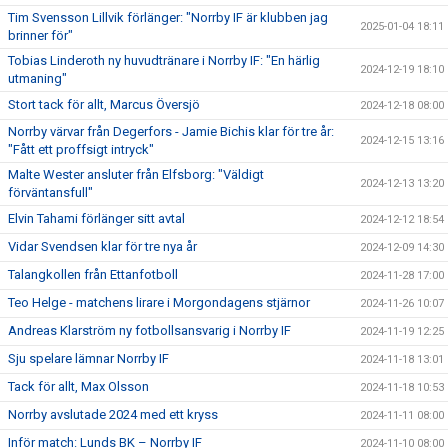
Tim Svensson Lillvik förlänger: "Norrby IF är klubben jag
2025-01-04 18:11
brinner för"
Tobias Linderoth ny huvudtränare i Norrby IF: "En härlig
2024-12-19 18:10
utmaning"
Stort tack för allt, Marcus Översjö
2024-12-18 08:00
Norrby värvar från Degerfors - Jamie Bichis klar för tre år:
2024-12-15 13:16
"Fått ett proffsigt intryck"
Malte Wester ansluter från Elfsborg: "Väldigt
2024-12-13 13:20
förväntansfull"
Elvin Tahami förlänger sitt avtal
2024-12-12 18:54
Vidar Svendsen klar för tre nya år
2024-12-09 14:30
Talangkollen från Ettanfotboll
2024-11-28 17:00
Teo Helge - matchens lirare i Morgondagens stjärnor
2024-11-26 10:07
Andreas Klarström ny fotbollsansvarig i Norrby IF
2024-11-19 12:25
Sju spelare lämnar Norrby IF
2024-11-18 13:01
Tack för allt, Max Olsson
2024-11-18 10:53
Norrby avslutade 2024 med ett kryss
2024-11-11 08:00
Inför match: Lunds BK – Norrby IF
2024-11-10 08:00