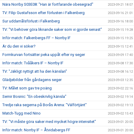
Nära Norrby S03E08: "Han är fortfarande obesegrad"
2023-09-21 18:07
TV: Filip Gustafsson efter förlusten i Falkenberg
2023-09-16 21:01
Sur uddamålsförlust i Falkenberg
2023-09-16 18:00
TV: ”Vi behöver göra liknande saker som vi gjorde senast”
2023-09-15 19:28
Inför match: Falkenbergs FF – Norrby IF
2023-09-15 19:25
Är du den vi söker?
2023-09-15 12:41
Formkurvan fortsätter peka uppåt efter ny seger
2023-09-09 17:40
Inför match: Tvååkers IF – Norrby IF
2023-09-08 17:30
TV: "Jäkligt nyttigt att ha den känslan"
2023-09-08 16:12
Glädjebilder från gårdagens seger
2023-09-03 12:35
TV: Målet som gav tre poäng
2023-09-02 22:16
Semir Bosnic: "En obeskrivlig känsla"
2023-09-02 19:14
Tredje raka segerna på Borås Arena: "Välförtjänt"
2023-09-02 19:13
Match-Tugg med Nino
2023-09-02 15:43
TV: "Vi måste göra saker med mycket högre intensitet"
2023-09-01 20:05
Inför match: Norrby IF – Åtvidabergs FF
2023-09-01 20:00