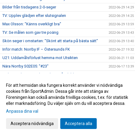
Bilder från tisdagens 2-0-seger
2022-06-29 14:29
TV: Upplev glädjen efter slutsignalen
2022-06-29 14:25
Max Olsson: "Känns overkligt bra"
2022-06-29 13:59
TV: Se målen som gav tre poäng
2022-06-29 13:43
Skön seger i omstarten: "Skönt att starta på bästa sätt"
2022-06-29 13:40
Inför match: Norrby IF – Östersunds FK
2022-06-27 19:32
U21: Uddamålsförlust hemma mot Utsikten
2022-06-21 11:03
Nära Norrby S02E05: "#23"
2022-06-17 13:39
Melvin Andersson och Norrby IF går skilda vägar
2022-06-16 17:59
Norrby inledde lägret med ett kryss mot Varberg
2022-06-16 16:56
För att hemsidan ska fungera korrekt använder vi nödvändiga
cookies från SportAdmin. Dessa går inte att stänga av.
Anton Cajtoft förlänger med Norrby: "Trivs väldigt bra här"
2022-06-15 17:00
Föreningen kan också använda frivilliga cookies, t.ex. för statistik
Bilder från träningsveckan
2022-06-10 09:20
eller marknadsföring. Du väljer själv om du vill acceptera dessa.
Inga poäng när Norrby avslutade vårsäsongen
2022-05-28 15:13
Anpassa dina val
TV: Max Olsson om att äntligen vara tillbaka i truppen
2022-05-27 17:44
Acceptera nödvändiga
Acceptera alla
Inför match: IK Brage – Norrby IF
2022-05-27 17:23
Norrby IF och Abbas Mohamad går skilda vägar
2022-05-25 13:51