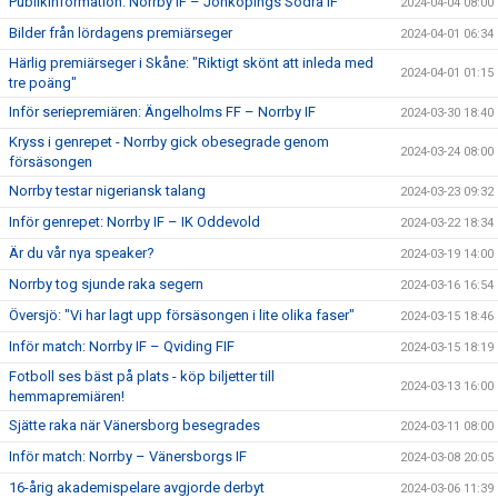
Publikinformation: Norrby IF – Jönköpings Södra IF
2024-04-04 08:00
Bilder från lördagens premiärseger
2024-04-01 06:34
Härlig premiärseger i Skåne: "Riktigt skönt att inleda med
2024-04-01 01:15
tre poäng"
Inför seriepremiären: Ängelholms FF – Norrby IF
2024-03-30 18:40
Kryss i genrepet - Norrby gick obesegrade genom
2024-03-24 08:00
försäsongen
Norrby testar nigeriansk talang
2024-03-23 09:32
Inför genrepet: Norrby IF – IK Oddevold
2024-03-22 18:34
Är du vår nya speaker?
2024-03-19 14:00
Norrby tog sjunde raka segern
2024-03-16 16:54
Översjö: "Vi har lagt upp försäsongen i lite olika faser"
2024-03-15 18:46
Inför match: Norrby IF – Qviding FIF
2024-03-15 18:19
Fotboll ses bäst på plats - köp biljetter till
2024-03-13 16:00
hemmapremiären!
Sjätte raka när Vänersborg besegrades
2024-03-11 08:00
Inför match: Norrby – Vänersborgs IF
2024-03-08 20:05
16-årig akademispelare avgjorde derbyt
2024-03-06 11:39