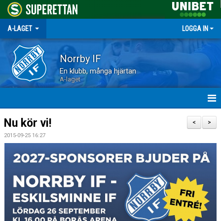
A-LAGET
LOGGA IN
Norrby IF
En klubb, många hjärtan
A-laget
HEM
Nu kör vi!
<
>
2015-09-25 16:27
NYHETER
MATCHER
TRUPPEN
KALENDER