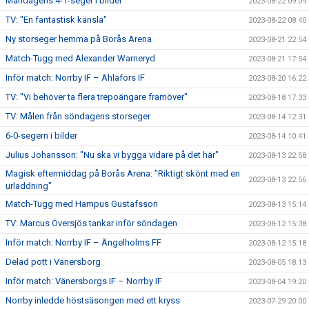
Måndagens 4-1-seger i bilder
2023-08-22 09:09
TV: "En fantastisk känsla"
2023-08-22 08:40
Ny storseger hemma på Borås Arena
2023-08-21 22:54
Match-Tugg med Alexander Warneryd
2023-08-21 17:54
Inför match: Norrby IF – Ahlafors IF
2023-08-20 16:22
TV: "Vi behöver ta flera trepoängare framöver"
2023-08-18 17:33
TV: Målen från söndagens storseger
2023-08-14 12:31
6-0-segern i bilder
2023-08-14 10:41
Julius Johansson: "Nu ska vi bygga vidare på det här"
2023-08-13 22:58
Magisk eftermiddag på Borås Arena: "Riktigt skönt med en
2023-08-13 22:56
urladdning"
Match-Tugg med Hampus Gustafsson
2023-08-13 15:14
TV: Marcus Översjös tankar inför söndagen
2023-08-12 15:38
Inför match: Norrby IF – Ängelholms FF
2023-08-12 15:18
Delad pott i Vänersborg
2023-08-05 18:13
Inför match: Vänersborgs IF – Norrby IF
2023-08-04 19:20
Norrby inledde höstsäsongen med ett kryss
2023-07-29 20:00