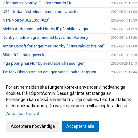
Inför match: Norrby IF – Östersunds FK
2022-06-27 19:32
U21: Uddamålsförlust hemma mot Utsikten
2022-06-21 11:03
Nära Norrby S02E05: "#23"
2022-06-17 13:39
Melvin Andersson och Norrby IF går skilda vägar
2022-06-16 17:59
Norrby inledde lägret med ett kryss mot Varberg
2022-06-16 16:56
Anton Cajtoft förlänger med Norrby: "Trivs väldigt bra här"
2022-06-15 17:00
Bilder från träningsveckan
2022-06-10 09:20
Inga poäng när Norrby avslutade vårsäsongen
2022-05-28 15:13
TV: Max Olsson om att äntligen vara tillbaka i truppen
2022-05-27 17:44
Inför match: IK Brage – Norrby IF
2022-05-27 17:23
För att hemsidan ska fungera korrekt använder vi nödvändiga
Norrby IF och Abbas Mohamad går skilda vägar
2022-05-25 13:51
cookies från SportAdmin. Dessa går inte att stänga av.
U21: Tung kväll på Borås Arena
2022-05-25 09:48
Föreningen kan också använda frivilliga cookies, t.ex. för statistik
eller marknadsföring. Du väljer själv om du vill acceptera dessa.
Bilder från Norrby - Utsikten
2022-05-24 09:50
Anpassa dina val
Tung förlust hemma mot Utsikten
2022-05-23 22:12
Inför match: Norrby IF – Utsiktens BK
2022-05-22 19:17
Acceptera nödvändiga
Acceptera alla
Norrby tillbaka på vinnarspåret efter uddamålsseger i
2022-05-19 21:16
Eskilstuna