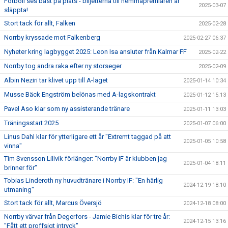
Fotboll ses bäst på plats - biljetterna till hemmapremiären är
2025-03-07
släppta!
Stort tack för allt, Falken
2025-02-28
Norrby kryssade mot Falkenberg
2025-02-27 06:37
Nyheter kring lagbygget 2025: Leon Isa ansluter från Kalmar FF
2025-02-22
Norrby tog andra raka efter ny storseger
2025-02-09
Albin Neziri tar klivet upp till A-laget
2025-01-14 10:34
Musse Bäck Engström belönas med A-lagskontrakt
2025-01-12 15:13
Pavel Aso klar som ny assisterande tränare
2025-01-11 13:03
Träningsstart 2025
2025-01-07 06:00
Linus Dahl klar för ytterligare ett år "Extremt taggad på att
2025-01-05 10:58
vinna"
Tim Svensson Lillvik förlänger: "Norrby IF är klubben jag
2025-01-04 18:11
brinner för"
Tobias Linderoth ny huvudtränare i Norrby IF: "En härlig
2024-12-19 18:10
utmaning"
Stort tack för allt, Marcus Översjö
2024-12-18 08:00
Norrby värvar från Degerfors - Jamie Bichis klar för tre år:
2024-12-15 13:16
"Fått ett proffsigt intryck"