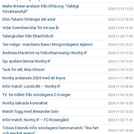
Malte Wester ansluter från Elfsborg: "Väldigt
2024-12-13 13:20
förväntansfull"
Elvin Tahami förlänger sitt avtal
2024-12-12 18:54
Vidar Svendsen klar för tre nya år
2024-12-09 14:30
Talangkollen från Ettanfotboll
2024-11-28 17:00
Teo Helge - matchens lirare i Morgondagens stjärnor
2024-11-26 10:07
Andreas Klarström ny fotbollsansvarig i Norrby IF
2024-11-19 12:25
Sju spelare lämnar Norrby IF
2024-11-18 13:01
Tack för allt, Max Olsson
2024-11-18 10:53
Norrby avslutade 2024 med ett kryss
2024-11-11 08:00
Inför match: Lunds BK – Norrby IF
2024-11-10 08:00
TV: Se målen från söndagens 2-0-seger
2024-11-04 10:36
Norrby säkrade kontraktet
2024-11-04 10:30
Match-Tugg med Alexander Salo
2024-11-03 13:26
Inför match: Norrby IF – FC Rosengård
2024-11-02 11:41
Tobias Edenvik inför söndagens hemmamatch: "Bra fart
2024-11-01 18:50
och mycket energi"