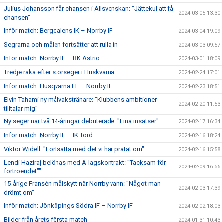
Julius Johansson får chansen i Allsvenskan: "Jättekul att få
2024-03-05 13:30
chansen"
Inför match: Bergdalens IK – Norrby IF
2024-03-04 19:09
Segrarna och målen fortsätter att rulla in
2024-03-03 09:57
Inför match: Norrby IF – BK Astrio
2024-03-01 18:09
Tredje raka efter storseger i Huskvarna
2024-02-24 17:01
Inför match: Husqvarna FF – Norrby IF
2024-02-23 18:51
Elvin Tahami ny målvakstränare: "Klubbens ambitioner
2024-02-20 11:53
tilltalar mig"
Ny seger när två 14-åringar debuterade: "Fina insatser"
2024-02-17 16:34
Inför match: Norrby IF – IK Tord
2024-02-16 18:24
Viktor Widell: "Fortsätta med det vi har pratat om"
2024-02-16 15:58
Lendi Haziraj belönas med A-lagskontrakt: "Tacksam för
2024-02-09 16:56
förtroendet""
15-årige Fransén målskytt när Norrby vann: "Något man
2024-02-03 17:39
drömt om"
Inför match: Jönköpings Södra IF – Norrby IF
2024-02-02 18:03
Bilder från årets första match
2024-01-31 10:43