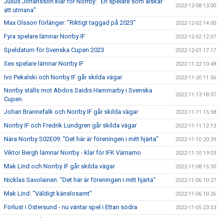
Julius Johansson klar för Norrby: "En spelare som älskar
2022-12-08 13:00
att utmana"
Max Olsson förlänger: ”Riktigt taggad på 2023”
2022-12-02 14:00
Fyra spelare lämnar Norrby IF
2022-12-02 12:07
Speldatum för Svenska Cupen 2023
2022-12-01 17:17
Sex spelare lämnar Norrby IF
2022-11-22 10:48
Ivo Pekalski och Norrby IF går skilda vägar
2022-11-20 11:56
Norrby ställs mot Abdos Saidis Hammarby i Svenska
2022-11-13 18:07
Cupen.
Johan Brannefalk och Norrby IF går skilda vägar
2022-11-11 15:58
Norrby IF och Fredrik Lundgren går skilda vägar
2022-11-11 12:13
Nära Norrby S02E09: "Det här är föreningen i mitt hjärta"
2022-11-10 20:39
Viktor Bergh lämnar Norrby - klar för IFK Värnamo
2022-11-10 19:03
Mak Lind och Norrby IF går skilda vägar
2022-11-08 15:30
Nicklas Savolainen: "Det här är föreningen i mitt hjärta"
2022-11-06 10:27
Mak Lind: "Väldigt känslosamt"
2022-11-06 10:26
Förlust i Östersund - nu väntar spel i Ettan södra
2022-11-05 23:53