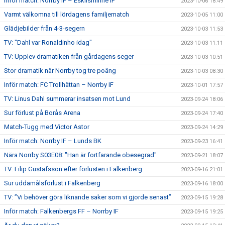
Inför match: Norrby IF – Eskilsminne IF
2023-10-06 18:49
Varmt välkomna till lördagens familjematch
2023-10-05 11:00
Glädjebilder från 4-3-segern
2023-10-03 11:53
TV: "Dahl var Ronaldinho idag"
2023-10-03 11:11
TV: Upplev dramatiken från gårdagens seger
2023-10-03 10:51
Stor dramatik när Norrby tog tre poäng
2023-10-03 08:30
Inför match: FC Trollhättan – Norrby IF
2023-10-01 17:57
TV: Linus Dahl summerar insatsen mot Lund
2023-09-24 18:06
Sur förlust på Borås Arena
2023-09-24 17:40
Match-Tugg med Victor Astor
2023-09-24 14:29
Inför match: Norrby IF – Lunds BK
2023-09-23 16:41
Nära Norrby S03E08: "Han är fortfarande obesegrad"
2023-09-21 18:07
TV: Filip Gustafsson efter förlusten i Falkenberg
2023-09-16 21:01
Sur uddamålsförlust i Falkenberg
2023-09-16 18:00
TV: ”Vi behöver göra liknande saker som vi gjorde senast”
2023-09-15 19:28
Inför match: Falkenbergs FF – Norrby IF
2023-09-15 19:25