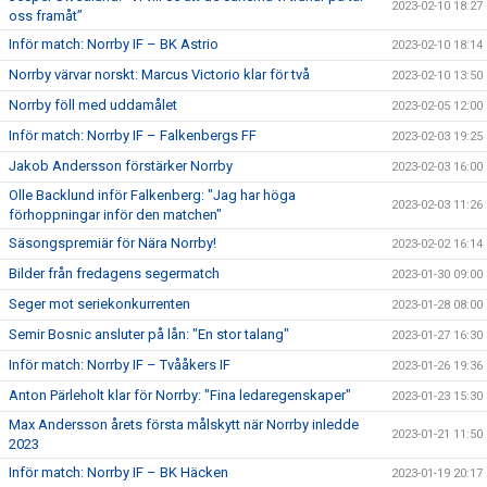
2023-02-10 18:27
oss framåt”
Inför match: Norrby IF – BK Astrio
2023-02-10 18:14
Norrby värvar norskt: Marcus Victorio klar för två
2023-02-10 13:50
Norrby föll med uddamålet
2023-02-05 12:00
Inför match: Norrby IF – Falkenbergs FF
2023-02-03 19:25
Jakob Andersson förstärker Norrby
2023-02-03 16:00
Olle Backlund inför Falkenberg: "Jag har höga
2023-02-03 11:26
förhoppningar inför den matchen"
Säsongspremiär för Nära Norrby!
2023-02-02 16:14
Bilder från fredagens segermatch
2023-01-30 09:00
Seger mot seriekonkurrenten
2023-01-28 08:00
Semir Bosnic ansluter på lån: "En stor talang"
2023-01-27 16:30
Inför match: Norrby IF – Tvååkers IF
2023-01-26 19:36
Anton Pärleholt klar för Norrby: "Fina ledaregenskaper"
2023-01-23 15:30
Max Andersson årets första målskytt när Norrby inledde
2023-01-21 11:50
2023
Inför match: Norrby IF – BK Häcken
2023-01-19 20:17