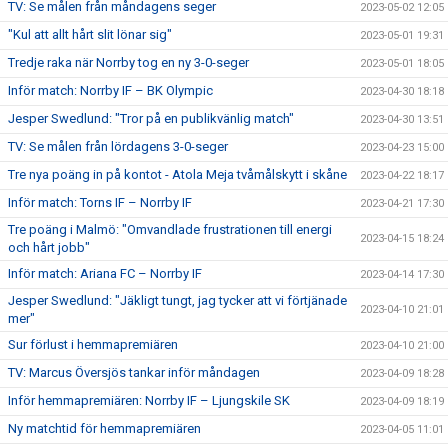
TV: Se målen från måndagens seger
2023-05-02 12:05
"Kul att allt hårt slit lönar sig"
2023-05-01 19:31
Tredje raka när Norrby tog en ny 3-0-seger
2023-05-01 18:05
Inför match: Norrby IF – BK Olympic
2023-04-30 18:18
Jesper Swedlund: "Tror på en publikvänlig match"
2023-04-30 13:51
TV: Se målen från lördagens 3-0-seger
2023-04-23 15:00
Tre nya poäng in på kontot - Atola Meja tvåmålskytt i skåne
2023-04-22 18:17
Inför match: Torns IF – Norrby IF
2023-04-21 17:30
Tre poäng i Malmö: "Omvandlade frustrationen till energi
2023-04-15 18:24
och hårt jobb"
Inför match: Ariana FC – Norrby IF
2023-04-14 17:30
Jesper Swedlund: "Jäkligt tungt, jag tycker att vi förtjänade
2023-04-10 21:01
mer"
Sur förlust i hemmapremiären
2023-04-10 21:00
TV: Marcus Översjös tankar inför måndagen
2023-04-09 18:28
Inför hemmapremiären: Norrby IF – Ljungskile SK
2023-04-09 18:19
Ny matchtid för hemmapremiären
2023-04-05 11:01