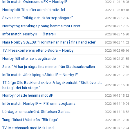
Inför match: Östersunds FK – Norrby IF
2022-11-04 18:08
Norrby bötfälls efter administrativt fel
2022-11-03 09:18
Savolainen: "Viktig och skön trepoängare"
2022-10-29 17:06
Norrby tog tre viktiga poäng hemma mot Öster
2022-10-29 17:05
Inför match: Norrby IF – Östers IF
2022-10-28 16:20
Nära Norrby S02E08: "Tror inte han har så fina handleder"
2022-10-28 11:02
TV: Presskonferens efter J-Södra – Norrby
2022-10-25 09:16
Norrby föll efter sent avgörande
2022-10-24 21:35
Salo: " Vi har ju några fina minnen från Stadsparksvallen
2022-10-23 17:36
Inför match: Jönköpings Södra IF – Norrby IF
2022-10-23 17:22
17-årige Olle Backlund skriver A-lagskontrakt: "Stolt över att
2022-10-20 15:00
ha tagit det här steget"
Norrby nollade hemma mot BP
2022-10-15 15:52
Inför match: Norrby IF – IF Brommapojkarna
2022-10-14 19:04
Lördagens matchvärd: Stiftelsen Garissa
2022-10-14 13:32
Tung förlust i Västerås: "Blir fega"
2022-10-08 17:20
TV: Matchsnack med Mak Lind
2022-10-07 17:24