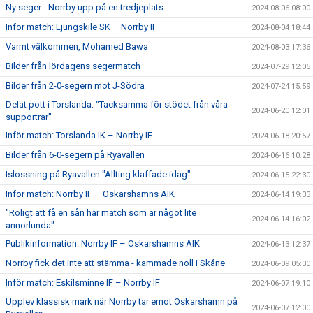
Ny seger - Norrby upp på en tredjeplats
2024-08-06 08:00
Inför match: Ljungskile SK – Norrby IF
2024-08-04 18:44
Varmt välkommen, Mohamed Bawa
2024-08-03 17:36
Bilder från lördagens segermatch
2024-07-29 12:05
Bilder från 2-0-segern mot J-Södra
2024-07-24 15:59
Delat pott i Torslanda: "Tacksamma för stödet från våra
2024-06-20 12:01
supportrar"
Inför match: Torslanda IK – Norrby IF
2024-06-18 20:57
Bilder från 6-0-segern på Ryavallen
2024-06-16 10:28
Islossning på Ryavallen "Allting klaffade idag"
2024-06-15 22:30
Inför match: Norrby IF – Oskarshamns AIK
2024-06-14 19:33
"Roligt att få en sån här match som är något lite
2024-06-14 16:02
annorlunda"
Publikinformation: Norrby IF – Oskarshamns AIK
2024-06-13 12:37
Norrby fick det inte att stämma - kammade noll i Skåne
2024-06-09 05:30
Inför match: Eskilsminne IF – Norrby IF
2024-06-07 19:10
Upplev klassisk mark när Norrby tar emot Oskarshamn på
2024-06-07 12:00