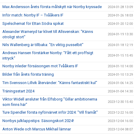
Max Andersson årets första målskytt när Norrby kryssade
2024-01-28 13:09
Inför match: Norrby IF – Tvååkers IF
2024-01-26 18:03
Spelschemat för Ettan Södra spikat
2024-01-20 12:00
Alexander Warneryd tar klivet till Allsvenskan: "Känns
2024-01-19 13:30
otroligt stort"
Nils Wallenberg är tillbaka: "En viktig pusselbit"
2024-01-18 12:19
Andreas Hansen förstärker Norrby: "Fått ett proffsigt
2024-01-15 15:45
intryck"
Norrby inleder försäsongen mot Tvååkers IF
2024-01-10 14:00
Bilder från årets första träning
2024-01-10 13:29
Tim Svensson Lillvik återvänder: "Känns fantastiskt kul"
2024-01-06 14:25
Träningsstart 2024
2024-01-04 14:30
Viktor Widell ansluter från Elfsborg "Gillar ambitionerna
2023-12-30 15:40
som finns här"
Ture Spendler första nyförvärvet inför 2024: "Vill framåt"
2023-12-22 16:00
Norrbys julklappstips: Säsongskort 2024!
2023-12-04 16:00
Anton Wede och Marcus Mikhail lämnar
2023-12-04 08:07