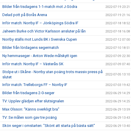
Bilder från tisdagens 1-1-match mot J-Södra
2022-07-19 23:21
Delad pott på Borås Arena
2022-07-19 21:16
Inför match: Norrby IF – Jönköpings Södra IF
2022-07-18 18:52
Jaheem Burke och Victor Karlsson ansluter på lån
2022-07-18 16:08
Norrby ställs mot Lunds BK i Svenska Cupen
2022-07-12 07:00
Bilder från lördagens segermatch
2022-07-10 18:51
Ny hemmaseger - Anton Wede målskytt igen
2022-07-09 22:30
Inför match: Norrby IF – Västerås SK
2022-07-09 07:40
Stolpe ut i Skåne - Norrby utan poäng trots massiv press på
2022-07-05 13:10
slutet
Inför match: Trelleborgs FF – Norrby IF
2022-07-03 19:42
Bilder från tisdagens 2-0-seger
2022-06-29 14:29
TV: Upplev glädjen efter slutsignalen
2022-06-29 14:25
Max Olsson: "Känns overkligt bra"
2022-06-29 13:59
TV: Se målen som gav tre poäng
2022-06-29 13:43
Skön seger i omstarten: "Skönt att starta på bästa sätt"
2022-06-29 13:40