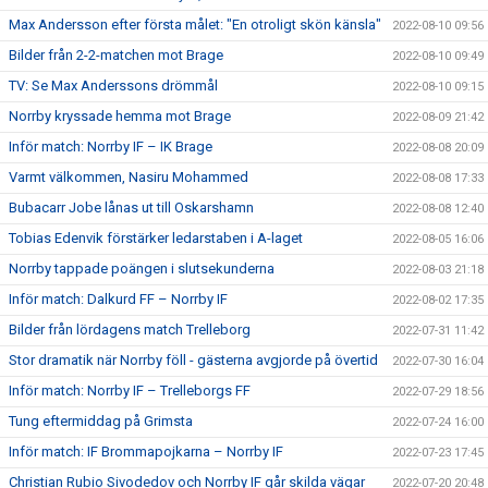
Max Andersson efter första målet: "En otroligt skön känsla"
2022-08-10 09:56
Bilder från 2-2-matchen mot Brage
2022-08-10 09:49
TV: Se Max Anderssons drömmål
2022-08-10 09:15
Norrby kryssade hemma mot Brage
2022-08-09 21:42
Inför match: Norrby IF – IK Brage
2022-08-08 20:09
Varmt välkommen, Nasiru Mohammed
2022-08-08 17:33
Bubacarr Jobe lånas ut till Oskarshamn
2022-08-08 12:40
Tobias Edenvik förstärker ledarstaben i A-laget
2022-08-05 16:06
Norrby tappade poängen i slutsekunderna
2022-08-03 21:18
Inför match: Dalkurd FF – Norrby IF
2022-08-02 17:35
Bilder från lördagens match Trelleborg
2022-07-31 11:42
Stor dramatik när Norrby föll - gästerna avgjorde på övertid
2022-07-30 16:04
Inför match: Norrby IF – Trelleborgs FF
2022-07-29 18:56
Tung eftermiddag på Grimsta
2022-07-24 16:00
Inför match: IF Brommapojkarna – Norrby IF
2022-07-23 17:45
Christian Rubio Sivodedov och Norrby IF går skilda vägar
2022-07-20 20:48