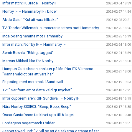
Inför match: IK Brage – Norrby IF
2023-03-04 18:39
Norrby IF – Hammarby IF i bilder
2023-02-27 14:54
Abdo Saidi: "Kul att vara tillbaka"
2023-02-25 20:21
TV: Teodor Wålemark summerar insatsen mot Hammarby
2023-02-25 16:26
Inga poäng hemma mot Hammarby
2023-02-25 16:19
Inför match: Norrby IF – Hammarby IF
2023-02-24 18:00
Semir Bosnic: "Riktigt taggad"
2023-02-24 13:59
Marcus Mikhail klar för Norrby
2023-02-22 15:50
Hampus Gustafsson ansluter på lån från IFK Värnamo:
2023-02-21 18:00
"Känns väldigt bra att vara här"
En poäng med mersmak i Sundsvall
2023-02-19 19:53
TV: " Ser fram emot detta väldigt mycket"
2023-02-18 17:21
Inför cuppremiären: GIF Sundsvall – Norrby IF
2023-02-18 16:15
Nära Norrby S03E03: "Beep, Beep, Beep"
2023-02-17 13:35
Oscar Gustafsson tar klivet upp till A-laget.
2023-02-16 10:48
Lördagens segermatch i bilder
2023-02-13 10:51
Jesper Swedlund: ”Vi vill se att de sakerna vi tränar på tar