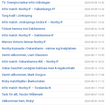
TV: Översjös tankar inför måndagen
2024-09-08 14:30
Inför match: Norrby IF – Falkenbergs FF
2024-09-08 14:24
Tung kväll i Jönköping
2024-09-03 12:49
Inför match: Jönköpings Södra IF – Norrby IF
2024-09-01 19:26
Förlust hemma mot Eskilsminne
2024-08-26 10:48
Inför match: Norrby IF – Eskilsminne IF
2024-08-23 19:35
Marcus Victorio lämnar Norrby IF
2024-08-22 10:15
Norrby kryssade i Oskarshamn - närmar sig kvalplatsen
2024-08-18 11:30
Varmt välkommen, Liam Olausson
2024-08-17 10:00
Inför match: Oskarshamns AIK – Norrby IF
2024-08-16 18:22
Oskar Gaschet Lundgren belönas med A-lagskontrakt
2024-08-16 13:02
Varmt välkommen, Mark Gorgos
2024-08-13 17:08
Ricky matchhjälte i återkomsten
2024-08-13 11:10
Inför match: Norrby IF – Torslanda IK
2024-08-11 19:00
Tack för allt, Teodor Wålemark
2024-08-07 14:00
Välkommen hem, Ricky!
2024-08-06 18:00