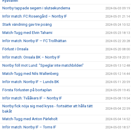
Ryavallen
Norrby tappade segern i slutsekunderna
2024-06-03 09:19
Inför match: FC Rosengård – Norrby IF
2024-05-31 21:14
Stark vändning gav tre poäng
2024-05-24 10:52
Match-Tugg med Elvin Tahami
2024-05-23 18:13
Inför match: Norrby IF — FC Trollhättan
2024-05-22 20:28
Förlust i Onsala
2024-05-20 08:00
Inför match: Onsala BK – Norrby IF
2024-05-18 20:51
Norrby föll mot Lund: "Speglar inte matchbilden"
2024-05-13 12:48
Match-Tugg med Nils Wallenberg
2024-05-12 14:44
Inför match: Norrby IF – Lunds BK
2024-05-11 20:59
Första förlusten på bortaplan
2024-05-09 19:45
Inför match: Tvååkers IF – Norrby IF
2024-05-08 19:54
Norrby fick nöja sig med kryss - fortsätter att hålla tätt
2024-05-04 22:59
bakåt
Match-Tugg med Anton Pärleholt
2024-05-04 14:52
Inför match: Norrby IF – Torns IF
2024-05-03 18:57