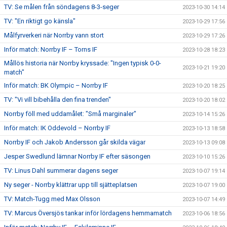
TV: Se målen från söndagens 8-3-seger
2023-10-30 14:14
TV: "En riktigt go känsla"
2023-10-29 17:56
Målfyrverkeri när Norrby vann stort
2023-10-29 17:26
Inför match: Norrby IF – Torns IF
2023-10-28 18:23
Mållös historia när Norrby kryssade: "Ingen typisk 0-0-
2023-10-21 19:20
match"
Inför match: BK Olympic – Norrby IF
2023-10-20 18:25
TV: "Vi vill bibehålla den fina trenden"
2023-10-20 18:02
Norrby föll med uddamålet: "Små marginaler"
2023-10-14 15:26
Inför match: IK Oddevold – Norrby IF
2023-10-13 18:58
Norrby IF och Jakob Andersson går skilda vägar
2023-10-13 09:08
Jesper Swedlund lämnar Norrby IF efter säsongen
2023-10-10 15:26
TV: Linus Dahl summerar dagens seger
2023-10-07 19:14
Ny seger - Norrby klättrar upp till sjätteplatsen
2023-10-07 19:00
TV: Match-Tugg med Max Olsson
2023-10-07 14:49
TV: Marcus Översjös tankar inför lördagens hemmamatch
2023-10-06 18:56