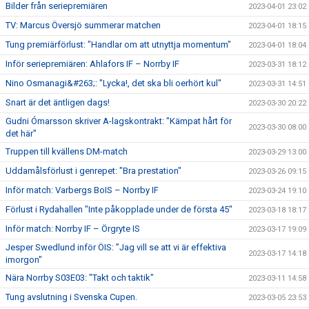
Bilder från seriepremiären
2023-04-01 23:02
TV: Marcus Översjö summerar matchen
2023-04-01 18:15
Tung premiärförlust: "Handlar om att utnyttja momentum"
2023-04-01 18:04
Inför seriepremiären: Ahlafors IF – Norrby IF
2023-03-31 18:12
Nino Osmanagi&#263;: "Lycka!, det ska bli oerhört kul"
2023-03-31 14:51
Snart är det äntligen dags!
2023-03-30 20:22
Gudni Ómarsson skriver A-lagskontrakt: "Kämpat hårt för
2023-03-30 08:00
det här"
Truppen till kvällens DM-match
2023-03-29 13:00
Uddamålsförlust i genrepet: "Bra prestation"
2023-03-26 09:15
Inför match: Varbergs BoIS – Norrby IF
2023-03-24 19:10
Förlust i Rydahallen "Inte påkopplade under de första 45"
2023-03-18 18:17
Inför match: Norrby IF – Örgryte IS
2023-03-17 19:09
Jesper Swedlund inför ÖIS: ”Jag vill se att vi är effektiva
2023-03-17 14:18
imorgon"
Nära Norrby S03E03: "Takt och taktik"
2023-03-11 14:58
Tung avslutning i Svenska Cupen.
2023-03-05 23:53