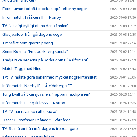
Är du den vi söker?
2023-09-15 12:41
Formkurvan fortsätter peka uppåt efter ny seger
2023-09-09 17:40
Inför match: Tvååkers IF – Norrby IF
2023-09-08 17:30
TV: "Jäkligt nyttigt att ha den känslan"
2023-09-08 16:12
Glädjebilder från gårdagens seger
2023-09-03 12:35
TV: Målet som gav tre poäng
2023-09-02 22:16
Semir Bosnic: "En obeskrivlig känsla"
2023-09-02 19:14
Tredje raka segerna på Borås Arena: "Välförtjänt"
2023-09-02 19:13
Match-Tugg med Nino
2023-09-02 15:43
TV: "Vi måste göra saker med mycket högre intensitet"
2023-09-01 20:05
Inför match: Norrby IF – Åtvidabergs FF
2023-09-01 20:00
Tung kväll på Skarsjövallen: "Tappar matchplanen"
2023-08-25 23:11
Inför match: Ljungskile SK – Norrby IF
2023-08-24 18:35
TV: "Vi har revansch att utkräva"
2023-08-24 14:48
Oscar Gustafsson utlånad till Vårgårda
2023-08-24 12:39
TV: Se målen från måndagens trepoängare
2023-08-22 13:09