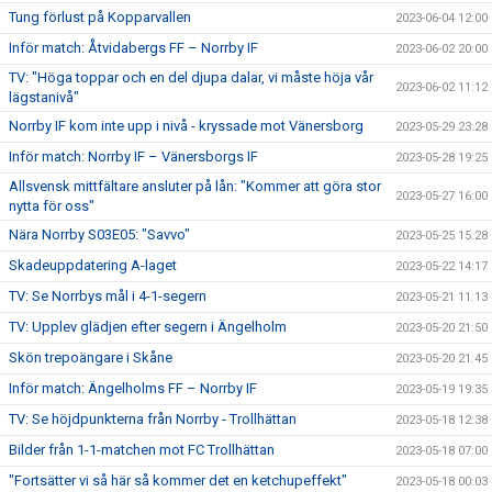
Tung förlust på Kopparvallen
2023-06-04 12:00
Inför match: Åtvidabergs FF – Norrby IF
2023-06-02 20:00
TV: "Höga toppar och en del djupa dalar, vi måste höja vår
2023-06-02 11:12
lägstanivå"
Norrby IF kom inte upp i nivå - kryssade mot Vänersborg
2023-05-29 23:28
Inför match: Norrby IF – Vänersborgs IF
2023-05-28 19:25
Allsvensk mittfältare ansluter på lån: "Kommer att göra stor
2023-05-27 16:00
nytta för oss"
Nära Norrby S03E05: "Savvo"
2023-05-25 15:28
Skadeuppdatering A-laget
2023-05-22 14:17
TV: Se Norrbys mål i 4-1-segern
2023-05-21 11:13
TV: Upplev glädjen efter segern i Ängelholm
2023-05-20 21:50
Skön trepoängare i Skåne
2023-05-20 21:45
Inför match: Ängelholms FF – Norrby IF
2023-05-19 19:35
TV: Se höjdpunkterna från Norrby - Trollhättan
2023-05-18 12:38
Bilder från 1-1-matchen mot FC Trollhättan
2023-05-18 07:00
"Fortsätter vi så här så kommer det en ketchupeffekt"
2023-05-18 00:03