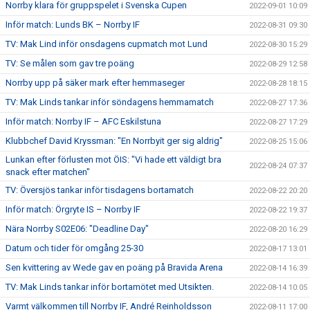
Norrby klara för gruppspelet i Svenska Cupen
2022-09-01 10:09
Inför match: Lunds BK – Norrby IF
2022-08-31 09:30
TV: Mak Lind inför onsdagens cupmatch mot Lund
2022-08-30 15:29
TV: Se målen som gav tre poäng
2022-08-29 12:58
Norrby upp på säker mark efter hemmaseger
2022-08-28 18:15
TV: Mak Linds tankar inför söndagens hemmamatch
2022-08-27 17:36
Inför match: Norrby IF – AFC Eskilstuna
2022-08-27 17:29
Klubbchef David Kryssman: "En Norrbyit ger sig aldrig"
2022-08-25 15:06
Lunkan efter förlusten mot ÖIS: "Vi hade ett väldigt bra
2022-08-24 07:37
snack efter matchen"
TV: Översjös tankar inför tisdagens bortamatch
2022-08-22 20:20
Inför match: Örgryte IS – Norrby IF
2022-08-22 19:37
Nära Norrby S02E06: "Deadline Day"
2022-08-20 16:29
Datum och tider för omgång 25-30
2022-08-17 13:01
Sen kvittering av Wede gav en poäng på Bravida Arena
2022-08-14 16:39
TV: Mak Linds tankar inför bortamötet med Utsikten.
2022-08-14 10:05
Varmt välkommen till Norrby IF, André Reinholdsson
2022-08-11 17:00