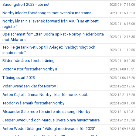
Säsongskort 2023 - ute nu!
2023-01-17 15:00
Norrby inleder försäsongen mot svenska mästarna
2023-01-16 19:13
Norrby lånar in allsvensk forward från AIK: "Har ett brett
2023-01-16 15:00
register"
Spelschemat förr Ettan Södra spikat - Norrby inleder borta
2023-01-12 13:35
mot Ahlafors
Teo Helge tar klivet upp till A-laget: "Väldigt roligt och
2023-01-11 12:55
inspirerande"
Bilder från årets första träning
2023-01-10 10:35
Victor Astor förstärker Norrby IF
2023-01-08 16:31
Träningsstart 2023
2023-01-06 15:26
Vidar Svendsen klar för Norrby IF
2022-12-22 12:56
Anton Cajtoft lämnar Norrby - klar för norsk klubb
2022-12-21 16:28
Teodor Wålemark förstärker Norrby
2022-12-20 10:00
Alexander Salo redo för sin femte säsong i Norrby
2022-12-16 12:31
Jesper Swedlund och Marcus Översjö nya huvudtränare
2022-12-12 18:30
Anton Wede förlänger: ”Väldigt motiverad inför 2023"
2022-12-09 16:33