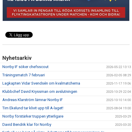
DOKUMENT
BILDARKIV
BILDER 2025
TABELL ETTAN SÖDRA 2025
Nyhetsarkiv
Norrby IF söker chefsscout
2026-05-22 13:13
Träningsmatch 7 februari
2026-02-05 08:29
Lagkapten Vidar Svendsén om kvalmatcherna
2025-11-17 19:06
Klubbchef David Kryssman om avslutningen
2025-10-29 22:04
Andreas Klarström lämnar Norrby IF
2025-10-10 14:00
Tim Ekelund tar klivit upp till A-laget!
2025-08-04 19:00
Norrby förstärker truppen ytterligare
2025-03-29
David Bendrik klar för Norrby
2025-03-20