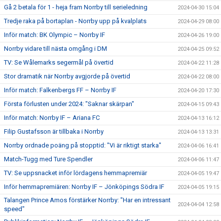
Gå 2 betala för 1 - heja fram Norrby till serieledning
2024-04-30 15:04
Tredje raka på bortaplan - Norrby upp på kvalplats
2024-04-29 08:00
Inför match: BK Olympic – Norrby IF
2024-04-26 19:00
Norrby vidare till nästa omgång i DM
2024-04-25 09:52
TV: Se Wålemarks segermål på övertid
2024-04-22 11:28
Stor dramatik när Norrby avgjorde på övertid
2024-04-22 08:00
Inför match: Falkenbergs FF – Norrby IF
2024-04-20 17:30
Första förlusten under 2024: "Saknar skärpan"
2024-04-15 09:43
Inför match: Norrby IF – Ariana FC
2024-04-13 16:12
Filip Gustafsson är tillbaka i Norrby
2024-04-13 13:31
Norrby ordnade poäng på stopptid: "Vi är riktigt starka"
2024-04-06 16:41
Match-Tugg med Ture Spendler
2024-04-06 11:47
TV: Se uppsnacket inför lördagens hemmapremiär
2024-04-05 19:47
Inför hemmapremiären: Norrby IF – Jönköpings Södra IF
2024-04-05 19:15
Talangen Prince Amos förstärker Norrby: "Har en intressant
2024-04-04 12:58
speed"