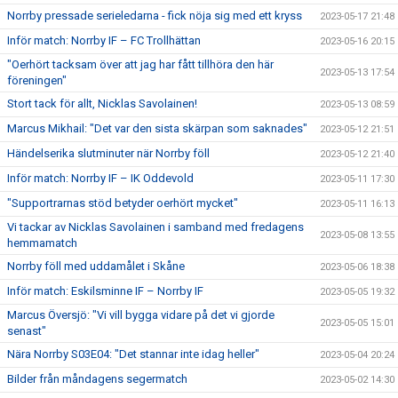
Norrby pressade serieledarna - fick nöja sig med ett kryss
2023-05-17 21:48
Inför match: Norrby IF – FC Trollhättan
2023-05-16 20:15
"Oerhört tacksam över att jag har fått tillhöra den här
2023-05-13 17:54
föreningen"
Stort tack för allt, Nicklas Savolainen!
2023-05-13 08:59
Marcus Mikhail: "Det var den sista skärpan som saknades"
2023-05-12 21:51
Händelserika slutminuter när Norrby föll
2023-05-12 21:40
Inför match: Norrby IF – IK Oddevold
2023-05-11 17:30
"Supportrarnas stöd betyder oerhört mycket"
2023-05-11 16:13
Vi tackar av Nicklas Savolainen i samband med fredagens
2023-05-08 13:55
hemmamatch
Norrby föll med uddamålet i Skåne
2023-05-06 18:38
Inför match: Eskilsminne IF – Norrby IF
2023-05-05 19:32
Marcus Översjö: "Vi vill bygga vidare på det vi gjorde
2023-05-05 15:01
senast"
Nära Norrby S03E04: "Det stannar inte idag heller"
2023-05-04 20:24
Bilder från måndagens segermatch
2023-05-02 14:30