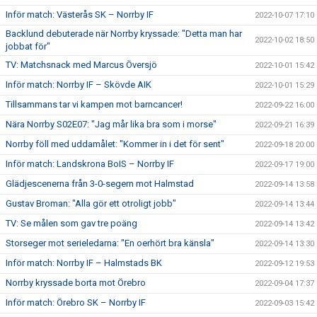
Inför match: Västerås SK – Norrby IF
2022-10-07 17:10
Backlund debuterade när Norrby kryssade: "Detta man har
2022-10-02 18:50
jobbat för"
TV: Matchsnack med Marcus Översjö
2022-10-01 15:42
Inför match: Norrby IF – Skövde AIK
2022-10-01 15:29
Tillsammans tar vi kampen mot barncancer!
2022-09-22 16:00
Nära Norrby S02E07: "Jag mår lika bra som i morse"
2022-09-21 16:39
Norrby föll med uddamålet: "Kommer in i det för sent"
2022-09-18 20:00
Inför match: Landskrona BoIS – Norrby IF
2022-09-17 19:00
Glädjescenerna från 3-0-segern mot Halmstad
2022-09-14 13:58
Gustav Broman: "Alla gör ett otroligt jobb"
2022-09-14 13:44
TV: Se målen som gav tre poäng
2022-09-14 13:42
Storseger mot serieledarna: "En oerhört bra känsla"
2022-09-14 13:30
Inför match: Norrby IF – Halmstads BK
2022-09-12 19:53
Norrby kryssade borta mot Örebro
2022-09-04 17:37
Inför match: Örebro SK – Norrby IF
2022-09-03 15:42