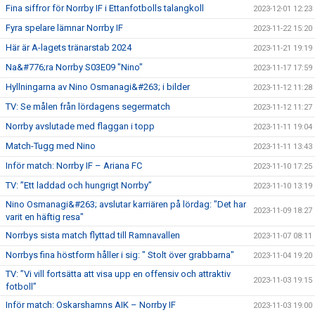
Fina siffror för Norrby IF i Ettanfotbolls talangkoll
2023-12-01 12:23
Fyra spelare lämnar Norrby IF
2023-11-22 15:20
Här är A-lagets tränarstab 2024
2023-11-21 19:19
Na&#776;ra Norrby S03E09 "Nino"
2023-11-17 17:59
Hyllningarna av Nino Osmanagi&#263; i bilder
2023-11-12 11:28
TV: Se målen från lördagens segermatch
2023-11-12 11:27
Norrby avslutade med flaggan i topp
2023-11-11 19:04
Match-Tugg med Nino
2023-11-11 13:43
Inför match: Norrby IF – Ariana FC
2023-11-10 17:25
TV: ”Ett laddad och hungrigt Norrby”
2023-11-10 13:19
Nino Osmanagi&#263; avslutar karriären på lördag: "Det har
2023-11-09 18:27
varit en häftig resa"
Norrbys sista match flyttad till Ramnavallen
2023-11-07 08:11
Norrbys fina höstform håller i sig: " Stolt över grabbarna"
2023-11-04 19:20
TV: ”Vi vill fortsätta att visa upp en offensiv och attraktiv
2023-11-03 19:15
fotboll”
Inför match: Oskarshamns AIK – Norrby IF
2023-11-03 19:00