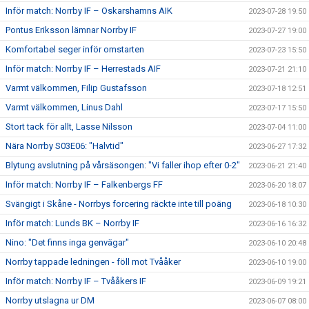
Inför match: Norrby IF – Oskarshamns AIK
2023-07-28 19:50
Pontus Eriksson lämnar Norrby IF
2023-07-27 19:00
Komfortabel seger inför omstarten
2023-07-23 15:50
Inför match: Norrby IF – Herrestads AIF
2023-07-21 21:10
Varmt välkommen, Filip Gustafsson
2023-07-18 12:51
Varmt välkommen, Linus Dahl
2023-07-17 15:50
Stort tack för allt, Lasse Nilsson
2023-07-04 11:00
Nära Norrby S03E06: "Halvtid"
2023-06-27 17:32
Blytung avslutning på vårsäsongen: "Vi faller ihop efter 0-2"
2023-06-21 21:40
Inför match: Norrby IF – Falkenbergs FF
2023-06-20 18:07
Svängigt i Skåne - Norrbys forcering räckte inte till poäng
2023-06-18 10:30
Inför match: Lunds BK – Norrby IF
2023-06-16 16:32
Nino: "Det finns inga genvägar"
2023-06-10 20:48
Norrby tappade ledningen - föll mot Tvååker
2023-06-10 19:00
Inför match: Norrby IF – Tvååkers IF
2023-06-09 19:21
Norrby utslagna ur DM
2023-06-07 08:00