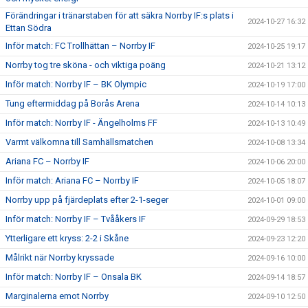
Förändringar i tränarstaben för att säkra Norrby IF:s plats i
2024-10-27 16:32
Ettan Södra
Inför match: FC Trollhättan – Norrby IF
2024-10-25 19:17
Norrby tog tre sköna - och viktiga poäng
2024-10-21 13:12
Inför match: Norrby IF – BK Olympic
2024-10-19 17:00
Tung eftermiddag på Borås Arena
2024-10-14 10:13
Inför match: Norrby IF - Ängelholms FF
2024-10-13 10:49
Varmt välkomna till Samhällsmatchen
2024-10-08 13:34
Ariana FC – Norrby IF
2024-10-06 20:00
Inför match: Ariana FC – Norrby IF
2024-10-05 18:07
Norrby upp på fjärdeplats efter 2-1-seger
2024-10-01 09:00
Inför match: Norrby IF – Tvååkers IF
2024-09-29 18:53
Ytterligare ett kryss: 2-2 i Skåne
2024-09-23 12:20
Målrikt när Norrby kryssade
2024-09-16 10:00
Inför match: Norrby IF – Onsala BK
2024-09-14 18:57
Marginalerna emot Norrby
2024-09-10 12:50