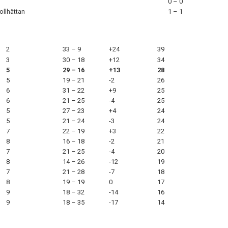
0 – 0
ollhättan
1 – 1
2
33 – 9
+24
39
3
30 – 18
+12
34
5
29 – 16
+13
28
5
19 – 21
-2
26
6
31 – 22
+9
25
6
21 – 25
-4
25
5
27 – 23
+4
24
5
21 – 24
-3
24
7
22 – 19
+3
22
8
16 – 18
-2
21
7
21 – 25
-4
20
8
14 – 26
-12
19
7
21 – 28
-7
18
8
19 – 19
0
17
9
18 – 32
-14
16
9
18 – 35
-17
14