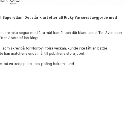
l Superettan. Det står klart efter att Ricky Yarsuvat avgjorde med
et nu tre raka segrar med åtta mål framåt och där bland annat Tim Svensson
 Ettan Södra så här långt.
som skrev på för Norrby i förra veckan, kunde inte fått en bättre
de han matchens enda mål till publikens stora jubel.
aget på en tredjeplats - sex poäng bakom Lund.