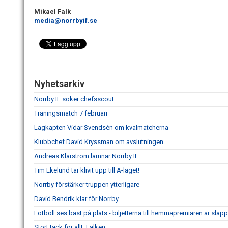
Mikael Falk
media@norrbyif.se
Nyhetsarkiv
Norrby IF söker chefsscout
Träningsmatch 7 februari
Lagkapten Vidar Svendsén om kvalmatcherna
Klubbchef David Kryssman om avslutningen
Andreas Klarström lämnar Norrby IF
Tim Ekelund tar klivit upp till A-laget!
Norrby förstärker truppen ytterligare
David Bendrik klar för Norrby
Fotboll ses bäst på plats - biljetterna till hemmapremiären är släpp
Stort tack för allt, Falken