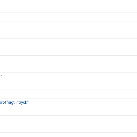
r"
proffsigt intryck"