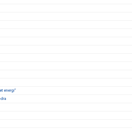
t energi"
ödra