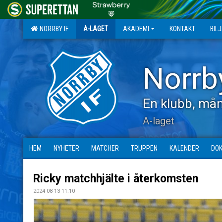
NORRBY IF
A-LAGET
AKADEMI
KONTAKT
BIL
Norrb
En klubb, mån
A-laget
HEM
NYHETER
MATCHER
TRUPPEN
KALENDER
DO
Ricky matchhjälte i återkomsten
2024-08-13 11:10