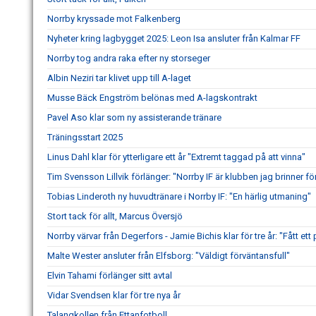
Norrby kryssade mot Falkenberg
Nyheter kring lagbygget 2025: Leon Isa ansluter från Kalmar FF
Norrby tog andra raka efter ny storseger
Albin Neziri tar klivet upp till A-laget
Musse Bäck Engström belönas med A-lagskontrakt
Pavel Aso klar som ny assisterande tränare
Träningsstart 2025
Linus Dahl klar för ytterligare ett år "Extremt taggad på att vinna"
Tim Svensson Lillvik förlänger: "Norrby IF är klubben jag brinner fö
Tobias Linderoth ny huvudtränare i Norrby IF: "En härlig utmaning"
Stort tack för allt, Marcus Översjö
Norrby värvar från Degerfors - Jamie Bichis klar för tre år: "Fått ett 
Malte Wester ansluter från Elfsborg: "Väldigt förväntansfull"
Elvin Tahami förlänger sitt avtal
Vidar Svendsen klar för tre nya år
Talangkollen från Ettanfotboll