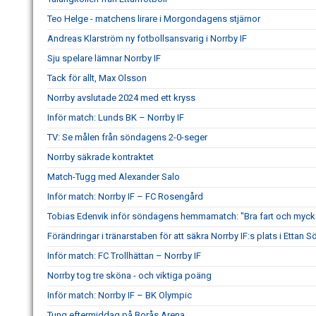
Teo Helge - matchens lirare i Morgondagens stjärnor
Andreas Klarström ny fotbollsansvarig i Norrby IF
Sju spelare lämnar Norrby IF
Tack för allt, Max Olsson
Norrby avslutade 2024 med ett kryss
Inför match: Lunds BK – Norrby IF
TV: Se målen från söndagens 2-0-seger
Norrby säkrade kontraktet
Match-Tugg med Alexander Salo
Inför match: Norrby IF – FC Rosengård
Tobias Edenvik inför söndagens hemmamatch: "Bra fart och mycke
Förändringar i tränarstaben för att säkra Norrby IF:s plats i Ettan S
Inför match: FC Trollhättan – Norrby IF
Norrby tog tre sköna - och viktiga poäng
Inför match: Norrby IF – BK Olympic
Tung eftermiddag på Borås Arena