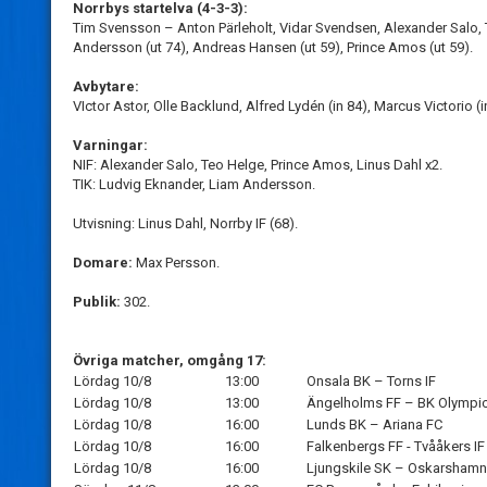
Norrbys startelva (4-3-3):
Tim Svensson – Anton Pärleholt, Vidar Svendsen, Alexander Salo,
Andersson (ut 74), Andreas Hansen (ut 59), Prince Amos (ut 59).
Avbytare:
VIctor Astor, Olle Backlund, Alfred Lydén (in 84), Marcus Victorio (
Varningar:
NIF: Alexander Salo, Teo Helge, Prince Amos, Linus Dahl x2.
TIK: Ludvig Eknander, Liam Andersson.
Utvisning: Linus Dahl, Norrby IF (68).
Domare:
Max Persson.
Publik:
302.
Övriga matcher, omgång 17:
Lördag 10/8
13:00
Onsala BK – Torns IF
Lördag 10/8
13:00
Ängelholms FF – BK Olympi
Lördag 10/8
16:00
Lunds BK – Ariana FC
Lördag 10/8
16:00
Falkenbergs FF - Tvååkers IF
Lördag 10/8
16:00
Ljungskile SK – Oskarshamn