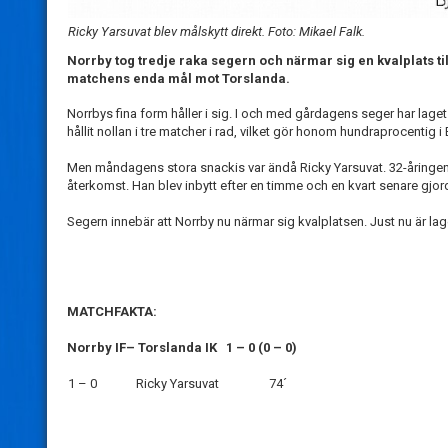
Ricky Yarsuvat blev målskytt direkt. Foto: Mikael Falk.
Norrby tog tredje raka segern och närmar sig en kvalplats til
matchens enda mål mot Torslanda.
Norrbys fina form håller i sig. I och med gårdagens seger har lag
hållit nollan i tre matcher i rad, vilket gör honom hundraprocentig i
Men måndagens stora snackis var ändå Ricky Yarsuvat. 32-åringen, 
återkomst. Han blev inbytt efter en timme och en kvart senare gjor
Segern innebär att Norrby nu närmar sig kvalplatsen. Just nu är l
MATCHFAKTA:
Norrby IF– Torslanda IK 1 – 0 (0 – 0)
1 – 0
Ricky Yarsuvat
74´