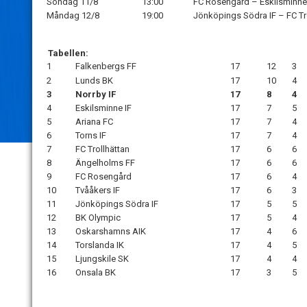
Söndag 11/8
13:00
FC Rosengård – Eskilsminne
Måndag 12/8
19:00
Jönköpings Södra IF – FC Tr
Tabellen:
1
Falkenbergs FF
17
12
3
2
Lunds BK
17
10
4
3
Norrby IF
17
8
4
4
Eskilsminne IF
17
7
5
5
Ariana FC
17
7
4
6
Torns IF
17
7
4
7
FC Trollhättan
17
6
6
8
Ängelholms FF
17
6
6
9
FC Rosengård
17
6
4
10
Tvååkers IF
17
6
3
11
Jönköpings Södra IF
17
5
5
12
BK Olympic
17
5
4
13
Oskarshamns AIK
17
4
6
14
Torslanda IK
17
4
5
15
Ljungskile SK
17
4
4
16
Onsala BK
17
3
5