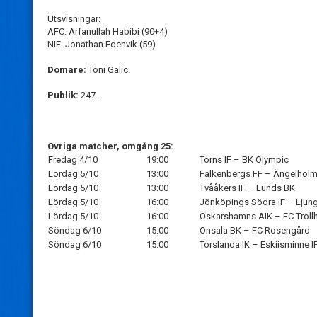
Utsvisningar:
AFC: Arfanullah Habibi (90+4)
NIF: Jonathan Edenvik (59)
Domare:
Toni Galic.
Publik:
247.
Övriga matcher, omgång 25:
Fredag 4/10
19:00
Torns IF – BK Olympic
Lördag 5/10
13:00
Falkenbergs FF – Ängelholm
Lördag 5/10
13:00
Tvååkers IF – Lunds BK
Lördag 5/10
16:00
Jönköpings Södra IF – Ljung
Lördag 5/10
16:00
Oskarshamns AIK – FC Troll
Söndag 6/10
15:00
Onsala BK – FC Rosengård
Söndag 6/10
15:00
Torslanda IK – Eskiisminne I