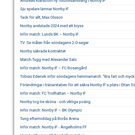
Andreas Klarström ny fotbollsansvarig i Norrby IF
Sju spelare lämnar Norrby IF
Tack för allt, Max Olsson
Norrby avslutade 2024 med ett kryss
Inför match: Lunds BK – Norrby IF
TV: Se målen från söndagens 2-0-seger
Norrby säkrade kontraktet
Match-Tugg med Alexander Salo
Inför match: Norrby IF – FC Rosengård
Tobias Edenvik inför söndagens hemmamatch: "Bra fart och mycke
Förändringar i tränarstaben för att säkra Norrby IF:s plats i Ettan S
Inför match: FC Trollhättan – Norrby IF
Norrby tog tre sköna - och viktiga poäng
Inför match: Norrby IF – BK Olympic
Tung eftermiddag på Borås Arena
Inför match: Norrby IF - Ängelholms FF