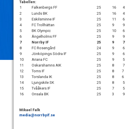
Tabellen:
1
Falkenbergs FF
25
16
4
2
Lunds BK
25
16
4
3
Eskilsminne IF
25
11
6
4
FC Trollhättan
25
9
9
5
BK Olympic
25
10
6
6
Ängelholms FF
25
9
9
7
Norrby IF
25
9
7
8
FC Rosengård
24
9
6
9
Jönköpings Södra IF
25
9
6
10
Ariana FC
25
9
5
11
Oskarshamns AIK
25
8
7
12
Torns IF
25
8
7
13
Torslanda IK
25
8
6
14
Ljungskile SK
25
8
5
15
Tvååkers IF
25
7
5
16
Onsala BK
25
3
9
Mikael Falk
media@norrbyif.se