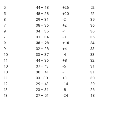
5
44 – 18
+26
52
5
48 – 28
+20
52
8
29 – 31
-2
39
7
38 – 36
+2
36
9
34 – 35
-1
36
7
31 – 34
-3
36
9
38 – 28
+10
34
9
32 – 28
+4
33
10
33 – 37
-4
33
11
44 – 36
+8
32
10
37 – 43
-6
31
10
30 – 41
-11
31
11
33– 30
+3
30
12
29 – 43
-14
29
13
23 – 31
-8
26
13
27 – 51
-24
18