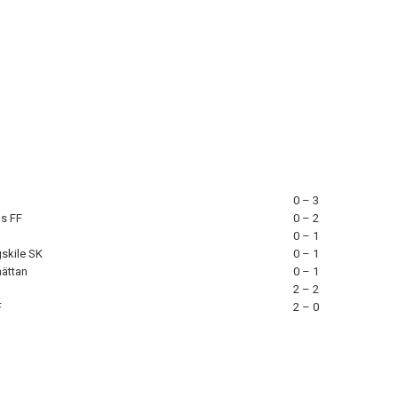
0 – 3
s FF
0 – 2
0 – 1
skile SK
0 – 1
hättan
0 – 1
2 – 2
F
2 – 0