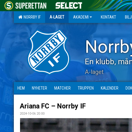
NORRBY IF
A-LAGET
AKADEMI
KONTAKT
BIL
Norrb
En klubb, mån
A-laget
HEM
NYHETER
MATCHER
TRUPPEN
KALENDER
DO
Ariana FC – Norrby IF
2024-10-06 20:00