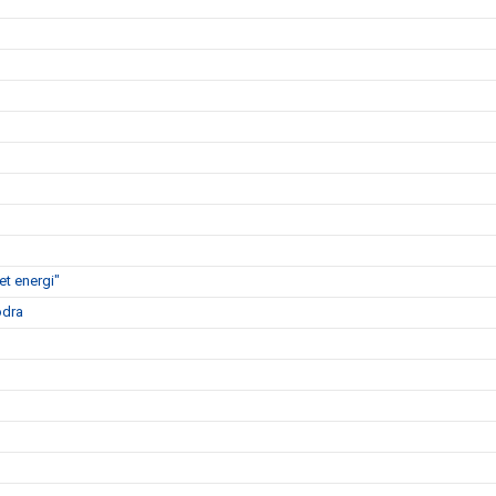
t energi"
ödra