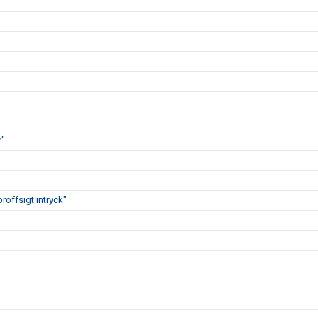
r"
proffsigt intryck"