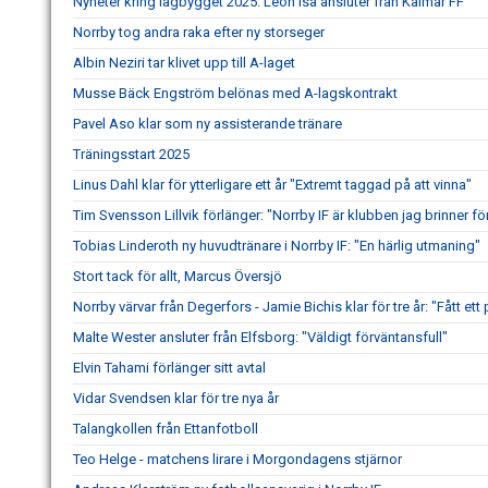
Nyheter kring lagbygget 2025: Leon Isa ansluter från Kalmar FF
Norrby tog andra raka efter ny storseger
Albin Neziri tar klivet upp till A-laget
Musse Bäck Engström belönas med A-lagskontrakt
Pavel Aso klar som ny assisterande tränare
Träningsstart 2025
Linus Dahl klar för ytterligare ett år "Extremt taggad på att vinna"
Tim Svensson Lillvik förlänger: "Norrby IF är klubben jag brinner fö
Tobias Linderoth ny huvudtränare i Norrby IF: "En härlig utmaning"
Stort tack för allt, Marcus Översjö
Norrby värvar från Degerfors - Jamie Bichis klar för tre år: "Fått ett 
Malte Wester ansluter från Elfsborg: "Väldigt förväntansfull"
Elvin Tahami förlänger sitt avtal
Vidar Svendsen klar för tre nya år
Talangkollen från Ettanfotboll
Teo Helge - matchens lirare i Morgondagens stjärnor