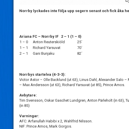
Norrby lyckades inte följa upp segern senast och fick åka 
Ariana FC – Norrby IF 2 – 1 (1 – 0)
1 – 0
Anton Reuterskiöld
25´
1 – 1
Richard Yarsuvat
70´
2 – 1
Gani Bunjaku
82´
Norrbys startelva (4-3-3):
Victor Astor – Olle Backlund (ut 63), Linus Dahl, Alexander Sal
– Max Andersson (ut 63), Richard Yarsuvat (ut 85), Prince Amos.
Avbytare:
Tim Svensson, Oskar Gaschet Lundgren, Anton Pärleholt (in 63), T
(in 85)
Varningar:
AFC: Arfanullah Habibi x 2, Wahlfrid Nilsson.
NIF: Prince Amos, Mark Gorgos.