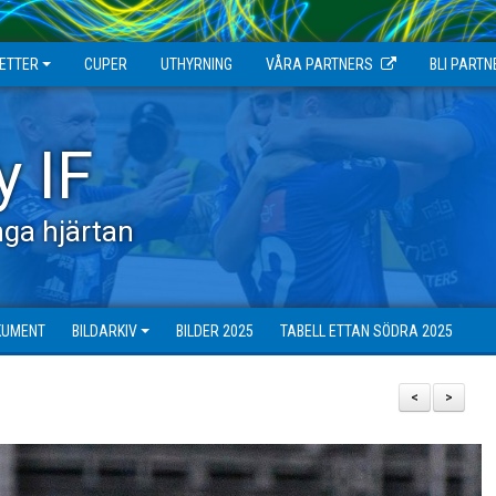
JETTER
CUPER
UTHYRNING
VÅRA PARTNERS
BLI PARTN
y IF
ga hjärtan
KUMENT
BILDARKIV
BILDER 2025
TABELL ETTAN SÖDRA 2025
<
>