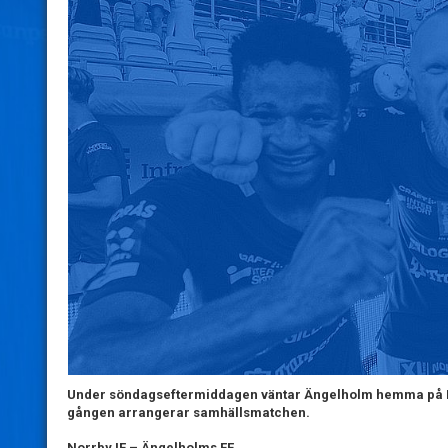
Under söndagseftermiddagen väntar Ängelholm hemma på Borås 
gången arrangerar samhällsmatchen.
Norrby IF – Ängelholms FF