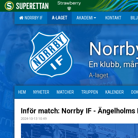
NORRBY IF
A-LAGET
AKADEMI
KONTAKT
BIL
Norrb
En klubb, mån
A-laget
HEM
NYHETER
MATCHER
TRUPPEN
KALENDER
DO
Inför match: Norrby IF - Ängelholms 
2024-10-13 10:49