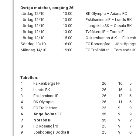
Övriga matcher, omgång 26:
Lördag 12/10
13:00
BK Olympic – Ariana FC
Lördag 12/10
13:00
Eskilsminne IF – Lunds BK
Lördag 12/10
13:00
Ljungskile SK – Onsala BK
Lördag 12/10
13:00
Tvååkers IF – Torns IF
Lördag 12/10
15:00
Oskarshamns AIK – Falkenb
Söndag 13/10
16:00
FC Rosengård – Jönköpings
Måndag 14/10
19:00
FC Trollhättan – Torslanda IK
Tabellen:
1
Falkenbergs FF
26
16
5
2
Lunds BK
26
16
4
3
Eskilsminne IF
26
12
6
4
BK Olympic
26
11
6
5
FC Trollhättan
25
9
9
6
Ängelholms FF
25
9
9
7
Norrby IF
25
9
7
8
FC Rosengård
25
9
7
9
Jönköpings Södra IF
25
9
6