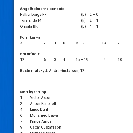
Ängelholms tre senaste:
Falkenbergs FF
(b)
2 – 0
Torslanda IK
(h)
2 – 1
Onsala BK
(b)
1 – 1
Formkurva:
3
2
1
0
5 – 2
+3
7
Bortafacit:
12
5
3
4
15 – 19
-4
18
Bäste målskytt:
André Gustafson, 12.
Norrbys trupp:
1
Victor Astor
2
Anton Pärleholt
4
Linus Dahl
6
Mohamed Bawa
7
Prince Amos
9
Oscar Gustafsson