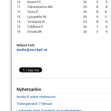
10
Ariana FC
26
9
5
11
Oskarshamns AIK
26
8
8
12
Torns IF
26
8
8
13
Ljungskile SK
26
9
5
14
Torslanda IK
25
8
6
15
Tvååkers IF
26
7
6
16
Onsala BK
26
3
9
Mikael Falk
media@norrbyif.se
Nyhetsarkiv
Norrby IF söker chefsscout
Träningsmatch 7 februari
Lagkapten Vidar Svendsén om kvalmatcherna