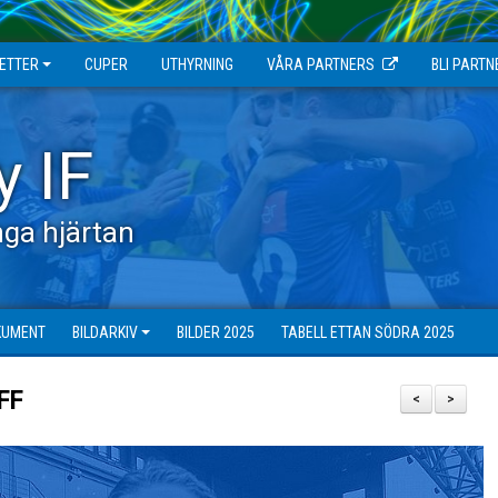
JETTER
CUPER
UTHYRNING
VÅRA PARTNERS
BLI PARTN
y IF
ga hjärtan
KUMENT
BILDARKIV
BILDER 2025
TABELL ETTAN SÖDRA 2025
FF
<
>