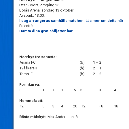
Ettan Södra, omgång 26.
Borås Arena, söndag 13 oktober
Avspark: 13:00.
I dag arrangeras samhällsmatchen. Läs mer om detta här
Fri entré!
Hämta dina gratisbiljetter här
Norrbys tre senaste:
Ariana FC
(b)
1 – 2
Tvååkers IF
(h)
2 – 1
Torns IF
(b)
2 – 2
Formkurva:
3
1
1
1
5 – 5
0
4
Hemmafacit:
12
5
3
4
20 – 12
+8
18
Bäste målskytt:
Max Andersson, 8.