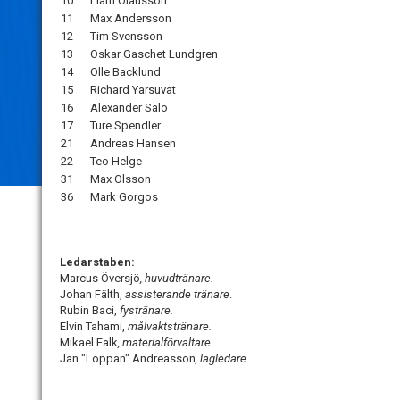
10
Liam Olausson
11
Max Andersson
12
Tim Svensson
13
Oskar Gaschet Lundgren
14
Olle Backlund
15
Richard Yarsuvat
16
Alexander Salo
17
Ture Spendler
21
Andreas Hansen
22
Teo Helge
31
Max Olsson
36
Mark Gorgos
Ledarstaben:
Marcus Översjö
, huvudtränare.
Johan Fälth,
assisterande tränare
.
Rubin Baci,
fystränare.
Elvin Tahami,
målvaktstränare.
Mikael Falk
, materialförvaltare.
Jan "Loppan" Andreasson
, lagledare.