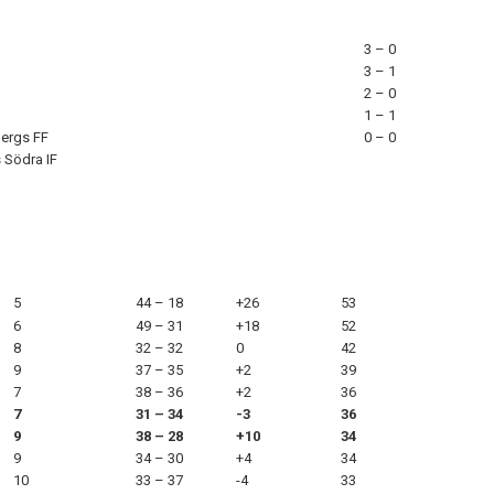
3 – 0
3 – 1
2 – 0
1 – 1
ergs FF
0 – 0
 Södra IF
5
44 – 18
+26
53
6
49 – 31
+18
52
8
32 – 32
0
42
9
37 – 35
+2
39
7
38 – 36
+2
36
7
31 – 34
-3
36
9
38 – 28
+10
34
9
34 – 30
+4
34
10
33 – 37
-4
33