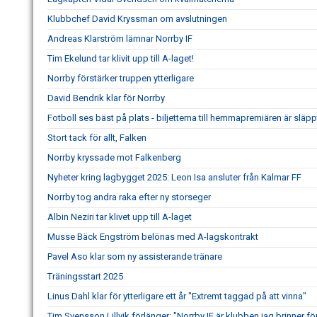
Klubbchef David Kryssman om avslutningen
Andreas Klarström lämnar Norrby IF
Tim Ekelund tar klivit upp till A-laget!
Norrby förstärker truppen ytterligare
David Bendrik klar för Norrby
Fotboll ses bäst på plats - biljetterna till hemmapremiären är släpp
Stort tack för allt, Falken
Norrby kryssade mot Falkenberg
Nyheter kring lagbygget 2025: Leon Isa ansluter från Kalmar FF
Norrby tog andra raka efter ny storseger
Albin Neziri tar klivet upp till A-laget
Musse Bäck Engström belönas med A-lagskontrakt
Pavel Aso klar som ny assisterande tränare
Träningsstart 2025
Linus Dahl klar för ytterligare ett år "Extremt taggad på att vinna"
Tim Svensson Lillvik förlänger: "Norrby IF är klubben jag brinner fö