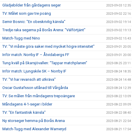
Glädjebilder från gårdagens seger
2023-09-03 12:35
TV: Målet som gav tre poäng
2023-09-02 22:16
Semir Bosnic: "En obeskrivlig känsla"
2023-09-02 19:14
Tredje raka segerna på Borås Arena: "Välförtjänt"
2023-09-02 19:13
Match-Tugg med Nino
2023-09-02 15:43
TV: "Vi måste göra saker med mycket högre intensitet"
2023-09-01 20:05
Inför match: Norrby IF – Åtvidabergs FF
2023-09-01 20:00
Tung kväll på Skarsjövallen: "Tappar matchplanen"
2023-08-25 23:11
Inför match: Ljungskile SK – Norrby IF
2023-08-24 18:35
TV: "Vi har revansch att utkräva"
2023-08-24 14:48
Oscar Gustafsson utlånad till Vårgårda
2023-08-24 12:39
TV: Se målen från måndagens trepoängare
2023-08-22 13:09
Måndagens 4-1-seger i bilder
2023-08-22 09:09
TV: "En fantastisk känsla"
2023-08-22 08:40
Ny storseger hemma på Borås Arena
2023-08-21 22:54
Match-Tugg med Alexander Warneryd
2023-08-21 17:54