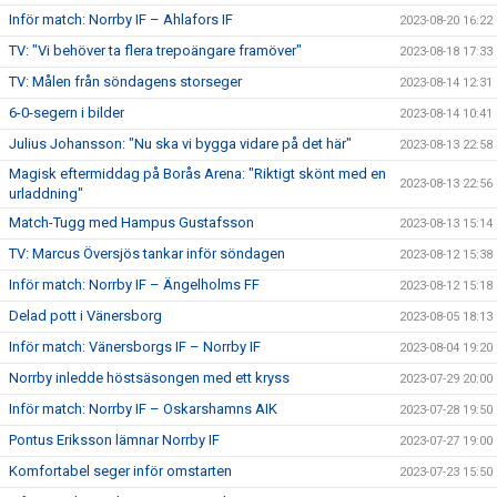
Inför match: Norrby IF – Ahlafors IF
2023-08-20 16:22
TV: "Vi behöver ta flera trepoängare framöver"
2023-08-18 17:33
TV: Målen från söndagens storseger
2023-08-14 12:31
6-0-segern i bilder
2023-08-14 10:41
Julius Johansson: "Nu ska vi bygga vidare på det här"
2023-08-13 22:58
Magisk eftermiddag på Borås Arena: "Riktigt skönt med en
2023-08-13 22:56
urladdning"
Match-Tugg med Hampus Gustafsson
2023-08-13 15:14
TV: Marcus Översjös tankar inför söndagen
2023-08-12 15:38
Inför match: Norrby IF – Ängelholms FF
2023-08-12 15:18
Delad pott i Vänersborg
2023-08-05 18:13
Inför match: Vänersborgs IF – Norrby IF
2023-08-04 19:20
Norrby inledde höstsäsongen med ett kryss
2023-07-29 20:00
Inför match: Norrby IF – Oskarshamns AIK
2023-07-28 19:50
Pontus Eriksson lämnar Norrby IF
2023-07-27 19:00
Komfortabel seger inför omstarten
2023-07-23 15:50