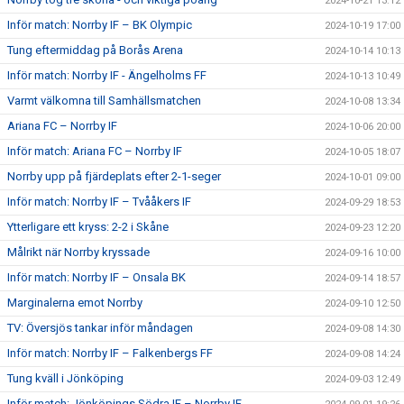
2024-10-21 13:12
Inför match: Norrby IF – BK Olympic
2024-10-19 17:00
Tung eftermiddag på Borås Arena
2024-10-14 10:13
Inför match: Norrby IF - Ängelholms FF
2024-10-13 10:49
Varmt välkomna till Samhällsmatchen
2024-10-08 13:34
Ariana FC – Norrby IF
2024-10-06 20:00
Inför match: Ariana FC – Norrby IF
2024-10-05 18:07
Norrby upp på fjärdeplats efter 2-1-seger
2024-10-01 09:00
Inför match: Norrby IF – Tvååkers IF
2024-09-29 18:53
Ytterligare ett kryss: 2-2 i Skåne
2024-09-23 12:20
Målrikt när Norrby kryssade
2024-09-16 10:00
Inför match: Norrby IF – Onsala BK
2024-09-14 18:57
Marginalerna emot Norrby
2024-09-10 12:50
TV: Översjös tankar inför måndagen
2024-09-08 14:30
Inför match: Norrby IF – Falkenbergs FF
2024-09-08 14:24
Tung kväll i Jönköping
2024-09-03 12:49
Inför match: Jönköpings Södra IF – Norrby IF