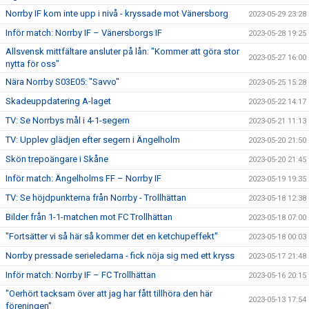
Norrby IF kom inte upp i nivå - kryssade mot Vänersborg
2023-05-29 23:28
Inför match: Norrby IF – Vänersborgs IF
2023-05-28 19:25
Allsvensk mittfältare ansluter på lån: "Kommer att göra stor
2023-05-27 16:00
nytta för oss"
Nära Norrby S03E05: "Savvo"
2023-05-25 15:28
Skadeuppdatering A-laget
2023-05-22 14:17
TV: Se Norrbys mål i 4-1-segern
2023-05-21 11:13
TV: Upplev glädjen efter segern i Ängelholm
2023-05-20 21:50
Skön trepoängare i Skåne
2023-05-20 21:45
Inför match: Ängelholms FF – Norrby IF
2023-05-19 19:35
TV: Se höjdpunkterna från Norrby - Trollhättan
2023-05-18 12:38
Bilder från 1-1-matchen mot FC Trollhättan
2023-05-18 07:00
"Fortsätter vi så här så kommer det en ketchupeffekt"
2023-05-18 00:03
Norrby pressade serieledarna - fick nöja sig med ett kryss
2023-05-17 21:48
Inför match: Norrby IF – FC Trollhättan
2023-05-16 20:15
"Oerhört tacksam över att jag har fått tillhöra den här
2023-05-13 17:54
föreningen"