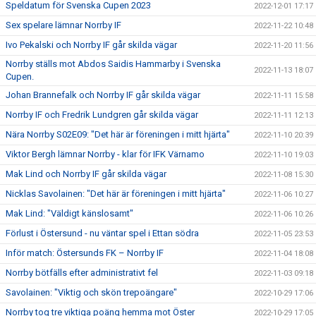
Speldatum för Svenska Cupen 2023
2022-12-01 17:17
Sex spelare lämnar Norrby IF
2022-11-22 10:48
Ivo Pekalski och Norrby IF går skilda vägar
2022-11-20 11:56
Norrby ställs mot Abdos Saidis Hammarby i Svenska
2022-11-13 18:07
Cupen.
Johan Brannefalk och Norrby IF går skilda vägar
2022-11-11 15:58
Norrby IF och Fredrik Lundgren går skilda vägar
2022-11-11 12:13
Nära Norrby S02E09: "Det här är föreningen i mitt hjärta"
2022-11-10 20:39
Viktor Bergh lämnar Norrby - klar för IFK Värnamo
2022-11-10 19:03
Mak Lind och Norrby IF går skilda vägar
2022-11-08 15:30
Nicklas Savolainen: "Det här är föreningen i mitt hjärta"
2022-11-06 10:27
Mak Lind: "Väldigt känslosamt"
2022-11-06 10:26
Förlust i Östersund - nu väntar spel i Ettan södra
2022-11-05 23:53
Inför match: Östersunds FK – Norrby IF
2022-11-04 18:08
Norrby bötfälls efter administrativt fel
2022-11-03 09:18
Savolainen: "Viktig och skön trepoängare"
2022-10-29 17:06
Norrby tog tre viktiga poäng hemma mot Öster
2022-10-29 17:05