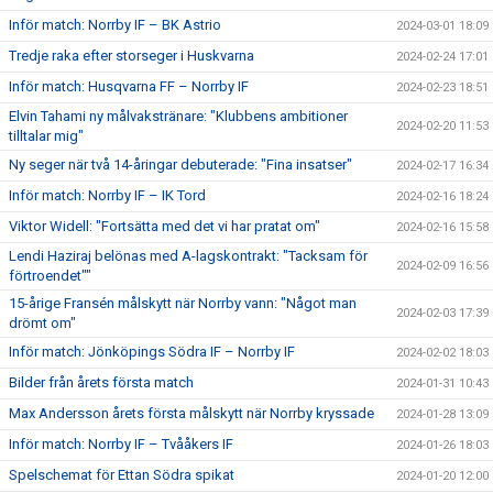
Inför match: Norrby IF – BK Astrio
2024-03-01 18:09
Tredje raka efter storseger i Huskvarna
2024-02-24 17:01
Inför match: Husqvarna FF – Norrby IF
2024-02-23 18:51
Elvin Tahami ny målvakstränare: "Klubbens ambitioner
2024-02-20 11:53
tilltalar mig"
Ny seger när två 14-åringar debuterade: "Fina insatser"
2024-02-17 16:34
Inför match: Norrby IF – IK Tord
2024-02-16 18:24
Viktor Widell: "Fortsätta med det vi har pratat om"
2024-02-16 15:58
Lendi Haziraj belönas med A-lagskontrakt: "Tacksam för
2024-02-09 16:56
förtroendet""
15-årige Fransén målskytt när Norrby vann: "Något man
2024-02-03 17:39
drömt om"
Inför match: Jönköpings Södra IF – Norrby IF
2024-02-02 18:03
Bilder från årets första match
2024-01-31 10:43
Max Andersson årets första målskytt när Norrby kryssade
2024-01-28 13:09
Inför match: Norrby IF – Tvååkers IF
2024-01-26 18:03
Spelschemat för Ettan Södra spikat
2024-01-20 12:00