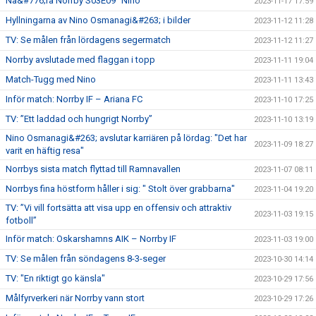
Na&#776;ra Norrby S03E09 "Nino"
2023-11-17 17:59
Hyllningarna av Nino Osmanagi&#263; i bilder
2023-11-12 11:28
TV: Se målen från lördagens segermatch
2023-11-12 11:27
Norrby avslutade med flaggan i topp
2023-11-11 19:04
Match-Tugg med Nino
2023-11-11 13:43
Inför match: Norrby IF – Ariana FC
2023-11-10 17:25
TV: ”Ett laddad och hungrigt Norrby”
2023-11-10 13:19
Nino Osmanagi&#263; avslutar karriären på lördag: "Det har
2023-11-09 18:27
varit en häftig resa"
Norrbys sista match flyttad till Ramnavallen
2023-11-07 08:11
Norrbys fina höstform håller i sig: " Stolt över grabbarna"
2023-11-04 19:20
TV: ”Vi vill fortsätta att visa upp en offensiv och attraktiv
2023-11-03 19:15
fotboll”
Inför match: Oskarshamns AIK – Norrby IF
2023-11-03 19:00
TV: Se målen från söndagens 8-3-seger
2023-10-30 14:14
TV: "En riktigt go känsla"
2023-10-29 17:56
Målfyrverkeri när Norrby vann stort
2023-10-29 17:26