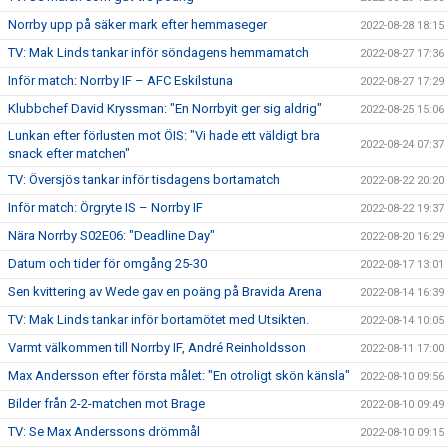
Norrby upp på säker mark efter hemmaseger
2022-08-28 18:15
TV: Mak Linds tankar inför söndagens hemmamatch
2022-08-27 17:36
Inför match: Norrby IF – AFC Eskilstuna
2022-08-27 17:29
Klubbchef David Kryssman: "En Norrbyit ger sig aldrig"
2022-08-25 15:06
Lunkan efter förlusten mot ÖIS: "Vi hade ett väldigt bra
2022-08-24 07:37
snack efter matchen"
TV: Översjös tankar inför tisdagens bortamatch
2022-08-22 20:20
Inför match: Örgryte IS – Norrby IF
2022-08-22 19:37
Nära Norrby S02E06: "Deadline Day"
2022-08-20 16:29
Datum och tider för omgång 25-30
2022-08-17 13:01
Sen kvittering av Wede gav en poäng på Bravida Arena
2022-08-14 16:39
TV: Mak Linds tankar inför bortamötet med Utsikten.
2022-08-14 10:05
Varmt välkommen till Norrby IF, André Reinholdsson
2022-08-11 17:00
Max Andersson efter första målet: "En otroligt skön känsla"
2022-08-10 09:56
Bilder från 2-2-matchen mot Brage
2022-08-10 09:49
TV: Se Max Anderssons drömmål
2022-08-10 09:15