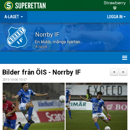
A-LAGET
LOGGA IN
Norrby IF
En klubb, många hjärtan
A-laget
HEM
Bilder från ÖIS - Norrby IF
<
>
2015-10-06 10:57
NYHETER
MATCHER
TRUPPEN
KALENDER