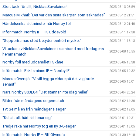
Stort tack för allt, Nicklas Savolainen!
2023-05-13 08:59
Marcus Mikhail: "Det var den sista skärpan som saknades"
2023-05-12 21:51
Händelserika slutminuter när Norrby föll
2023-05-12 21:40
Inför match: Norrby IF – IK Oddevold
2023-05-11 17:30
"Supportrarnas stöd betyder oerhört mycket"
2023-05-11 16:13
Vi tackar av Nicklas Savolainen i samband med fredagens
2023-05-08 13:55
hemmamatch
Norrby föll med uddamålet i Skåne
2023-05-06 18:38
Inför match: Eskilsminne IF – Norrby IF
2023-05-05 19:32
Marcus Översjö: "Vi vill bygga vidare på det vi gjorde
2023-05-05 15:01
senast"
Nära Norrby S03E04: "Det stannar inte idag heller"
2023-05-04 20:24
Bilder från måndagens segermatch
2023-05-02 14:30
TV: Se målen från måndagens seger
2023-05-02 12:05
"Kul att allt hårt slit lönar sig"
2023-05-01 19:31
Tredje raka när Norrby tog en ny 3-0-seger
2023-05-01 18:05
Inför match: Norrby IF – BK Olympic
2023-04-30 18:18