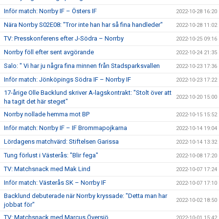
Inför match: Norrby IF – Östers IF
2022-10-28 16:20
Nära Norrby S02E08: "Tror inte han har så fina handleder"
2022-10-28 11:02
TV: Presskonferens efter J-Södra – Norrby
2022-10-25 09:16
Norrby föll efter sent avgörande
2022-10-24 21:35
Salo: " Vi har ju några fina minnen från Stadsparksvallen
2022-10-23 17:36
Inför match: Jönköpings Södra IF – Norrby IF
2022-10-23 17:22
17-årige Olle Backlund skriver A-lagskontrakt: "Stolt över att
2022-10-20 15:00
ha tagit det här steget"
Norrby nollade hemma mot BP
2022-10-15 15:52
Inför match: Norrby IF – IF Brommapojkarna
2022-10-14 19:04
Lördagens matchvärd: Stiftelsen Garissa
2022-10-14 13:32
Tung förlust i Västerås: "Blir fega"
2022-10-08 17:20
TV: Matchsnack med Mak Lind
2022-10-07 17:24
Inför match: Västerås SK – Norrby IF
2022-10-07 17:10
Backlund debuterade när Norrby kryssade: "Detta man har
2022-10-02 18:50
jobbat för"
TV: Matchsnack med Marcus Översjö
2022-10-01 15:42