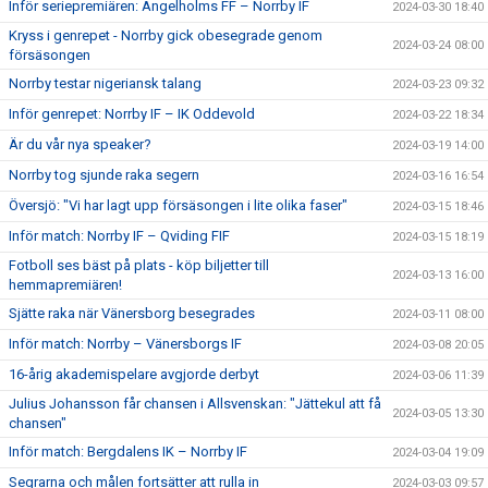
Inför seriepremiären: Ängelholms FF – Norrby IF
2024-03-30 18:40
Kryss i genrepet - Norrby gick obesegrade genom
2024-03-24 08:00
försäsongen
Norrby testar nigeriansk talang
2024-03-23 09:32
Inför genrepet: Norrby IF – IK Oddevold
2024-03-22 18:34
Är du vår nya speaker?
2024-03-19 14:00
Norrby tog sjunde raka segern
2024-03-16 16:54
Översjö: "Vi har lagt upp försäsongen i lite olika faser"
2024-03-15 18:46
Inför match: Norrby IF – Qviding FIF
2024-03-15 18:19
Fotboll ses bäst på plats - köp biljetter till
2024-03-13 16:00
hemmapremiären!
Sjätte raka när Vänersborg besegrades
2024-03-11 08:00
Inför match: Norrby – Vänersborgs IF
2024-03-08 20:05
16-årig akademispelare avgjorde derbyt
2024-03-06 11:39
Julius Johansson får chansen i Allsvenskan: "Jättekul att få
2024-03-05 13:30
chansen"
Inför match: Bergdalens IK – Norrby IF
2024-03-04 19:09
Segrarna och målen fortsätter att rulla in
2024-03-03 09:57