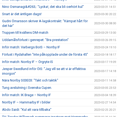
Nino Osmanagi&#263;: "Lycka!, det ska bli oerhört kul"
2023-03-31 14:51
Snart är det äntligen dags!
2023-03-30 20:22
Gudni Ómarsson skriver A-lagskontrakt: "Kämpat hårt för
2023-03-30 08:00
det här"
Truppen till kvällens DM-match
2023-03-29 13:00
Uddamålsförlust i genrepet: "Bra prestation"
2023-03-26 09:15
Inför match: Varbergs BoIS – Norrby IF
2023-03-24 19:10
Förlust i Rydahallen "Inte påkopplade under de första 45"
2023-03-18 18:17
Inför match: Norrby IF – Örgryte IS
2023-03-17 19:09
Jesper Swedlund inför ÖIS: ”Jag vill se att vi är effektiva
2023-03-17 14:18
imorgon"
Nära Norrby S03E03: "Takt och taktik"
2023-03-11 14:58
Tung avslutning i Svenska Cupen.
2023-03-05 23:53
Inför match: IK Brage – Norrby IF
2023-03-04 18:39
Norrby IF – Hammarby IF i bilder
2023-02-27 14:54
Abdo Saidi: "Kul att vara tillbaka"
2023-02-25 20:21
TV: Teodor Wålemark summerar insatsen mot Hammarby