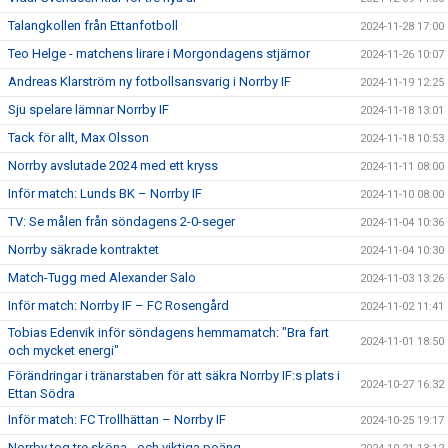
Talangkollen från Ettanfotboll
2024-11-28 17:00
Teo Helge - matchens lirare i Morgondagens stjärnor
2024-11-26 10:07
Andreas Klarström ny fotbollsansvarig i Norrby IF
2024-11-19 12:25
Sju spelare lämnar Norrby IF
2024-11-18 13:01
Tack för allt, Max Olsson
2024-11-18 10:53
Norrby avslutade 2024 med ett kryss
2024-11-11 08:00
Inför match: Lunds BK – Norrby IF
2024-11-10 08:00
TV: Se målen från söndagens 2-0-seger
2024-11-04 10:36
Norrby säkrade kontraktet
2024-11-04 10:30
Match-Tugg med Alexander Salo
2024-11-03 13:26
Inför match: Norrby IF – FC Rosengård
2024-11-02 11:41
Tobias Edenvik inför söndagens hemmamatch: "Bra fart
2024-11-01 18:50
och mycket energi"
Förändringar i tränarstaben för att säkra Norrby IF:s plats i
2024-10-27 16:32
Ettan Södra
Inför match: FC Trollhättan – Norrby IF
2024-10-25 19:17
Norrby tog tre sköna - och viktiga poäng