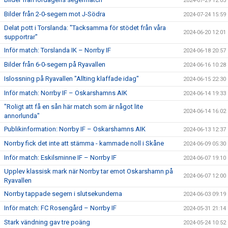
2024-07-29 12:05
Bilder från 2-0-segern mot J-Södra
2024-07-24 15:59
Delat pott i Torslanda: "Tacksamma för stödet från våra
2024-06-20 12:01
supportrar"
Inför match: Torslanda IK – Norrby IF
2024-06-18 20:57
Bilder från 6-0-segern på Ryavallen
2024-06-16 10:28
Islossning på Ryavallen "Allting klaffade idag"
2024-06-15 22:30
Inför match: Norrby IF – Oskarshamns AIK
2024-06-14 19:33
"Roligt att få en sån här match som är något lite
2024-06-14 16:02
annorlunda"
Publikinformation: Norrby IF – Oskarshamns AIK
2024-06-13 12:37
Norrby fick det inte att stämma - kammade noll i Skåne
2024-06-09 05:30
Inför match: Eskilsminne IF – Norrby IF
2024-06-07 19:10
Upplev klassisk mark när Norrby tar emot Oskarshamn på
2024-06-07 12:00
Ryavallen
Norrby tappade segern i slutsekunderna
2024-06-03 09:19
Inför match: FC Rosengård – Norrby IF
2024-05-31 21:14
Stark vändning gav tre poäng
2024-05-24 10:52