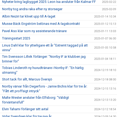
Nyheter kring lagbygget 2025: Leon Isa ansluter från Kalmar FF
2025-02-22
Norrby tog andra raka efter ny storseger
2025-02-09
Albin Neziri tar klivet upp till A-laget
2025-01-14 10:34
Musse Bäck Engström belönas med A-lagskontrakt
2025-01-12 15:13
Pavel Aso klar som ny assisterande tränare
2025-01-11 13:03
Träningsstart 2025
2025-01-07 06:00
Linus Dahl klar för ytterligare ett år "Extremt taggad på att
2025-01-05 10:58
vinna"
Tim Svensson Lillvik förlänger: "Norrby IF är klubben jag
2025-01-04 18:11
brinner för"
Tobias Linderoth ny huvudtränare i Norrby IF: "En härlig
2024-12-19 18:10
utmaning"
Stort tack för allt, Marcus Översjö
2024-12-18 08:00
Norrby värvar från Degerfors - Jamie Bichis klar för tre år:
2024-12-15 13:16
"Fått ett proffsigt intryck"
Malte Wester ansluter från Elfsborg: "Väldigt
2024-12-13 13:20
förväntansfull"
Elvin Tahami förlänger sitt avtal
2024-12-12 18:54
Vidar Svendsen klar för tre nya år
2024-12-09 14:30