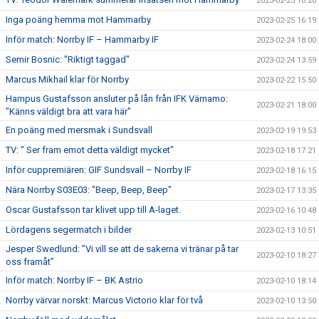
2023-02-25 16:26
Inga poäng hemma mot Hammarby
2023-02-25 16:19
Inför match: Norrby IF – Hammarby IF
2023-02-24 18:00
Semir Bosnic: "Riktigt taggad"
2023-02-24 13:59
Marcus Mikhail klar för Norrby
2023-02-22 15:50
Hampus Gustafsson ansluter på lån från IFK Värnamo:
2023-02-21 18:00
"Känns väldigt bra att vara här"
En poäng med mersmak i Sundsvall
2023-02-19 19:53
TV: " Ser fram emot detta väldigt mycket"
2023-02-18 17:21
Inför cuppremiären: GIF Sundsvall – Norrby IF
2023-02-18 16:15
Nära Norrby S03E03: "Beep, Beep, Beep"
2023-02-17 13:35
Oscar Gustafsson tar klivet upp till A-laget.
2023-02-16 10:48
Lördagens segermatch i bilder
2023-02-13 10:51
Jesper Swedlund: ”Vi vill se att de sakerna vi tränar på tar
2023-02-10 18:27
oss framåt”
Inför match: Norrby IF – BK Astrio
2023-02-10 18:14
Norrby värvar norskt: Marcus Victorio klar för två
2023-02-10 13:50