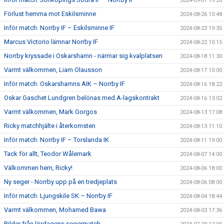
2024-09-01 19:26
Förlust hemma mot Eskilsminne
2024-08-26 10:48
Inför match: Norrby IF – Eskilsminne IF
2024-08-23 19:35
Marcus Victorio lämnar Norrby IF
2024-08-22 10:15
Norrby kryssade i Oskarshamn - närmar sig kvalplatsen
2024-08-18 11:30
Varmt välkommen, Liam Olausson
2024-08-17 10:00
Inför match: Oskarshamns AIK – Norrby IF
2024-08-16 18:22
Oskar Gaschet Lundgren belönas med A-lagskontrakt
2024-08-16 13:02
Varmt välkommen, Mark Gorgos
2024-08-13 17:08
Ricky matchhjälte i återkomsten
2024-08-13 11:10
Inför match: Norrby IF – Torslanda IK
2024-08-11 19:00
Tack för allt, Teodor Wålemark
2024-08-07 14:00
Välkommen hem, Ricky!
2024-08-06 18:00
Ny seger - Norrby upp på en tredjeplats
2024-08-06 08:00
Inför match: Ljungskile SK – Norrby IF
2024-08-04 18:44
Varmt välkommen, Mohamed Bawa
2024-08-03 17:36
Bilder från lördagens segermatch