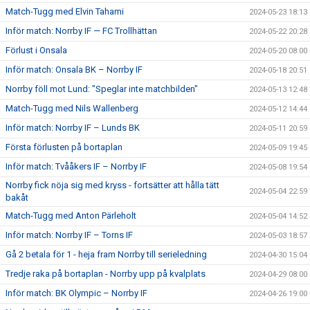
Match-Tugg med Elvin Tahami
2024-05-23 18:13
Inför match: Norrby IF — FC Trollhättan
2024-05-22 20:28
Förlust i Onsala
2024-05-20 08:00
Inför match: Onsala BK – Norrby IF
2024-05-18 20:51
Norrby föll mot Lund: "Speglar inte matchbilden"
2024-05-13 12:48
Match-Tugg med Nils Wallenberg
2024-05-12 14:44
Inför match: Norrby IF – Lunds BK
2024-05-11 20:59
Första förlusten på bortaplan
2024-05-09 19:45
Inför match: Tvååkers IF – Norrby IF
2024-05-08 19:54
Norrby fick nöja sig med kryss - fortsätter att hålla tätt
2024-05-04 22:59
bakåt
Match-Tugg med Anton Pärleholt
2024-05-04 14:52
Inför match: Norrby IF – Torns IF
2024-05-03 18:57
Gå 2 betala för 1 - heja fram Norrby till serieledning
2024-04-30 15:04
Tredje raka på bortaplan - Norrby upp på kvalplats
2024-04-29 08:00
Inför match: BK Olympic – Norrby IF
2024-04-26 19:00