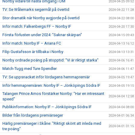
Norrby vidare till nästa omgång i DM
2024-04-25 09:52
TV: Se Wålemarks segermål på övertid
2024-04-22 11:28
Stor dramatik när Norrby avgjorde på övertid
2024-04-22 08:00
Inför match: Falkenbergs FF – Norrby IF
2024-04-20 17:30
Första förlusten under 2024: "Saknar skärpan"
2024-04-15 09:43
Inför match: Norrby IF – Ariana FC
2024-04-13 16:12
Filip Gustafsson är tillbaka i Norrby
2024-04-13 13:31
Norrby ordnade poäng på stopptid: "Vi är riktigt starka"
2024-04-06 16:41
Match-Tugg med Ture Spendler
2024-04-06 11:47
TV: Se uppsnacket inför lördagens hemmapremiär
2024-04-05 19:47
Inför hemmapremiären: Norrby IF – Jönköpings Södra IF
2024-04-05 19:15
Talangen Prince Amos förstärker Norrby: "Har en intressant
2024-04-04 12:58
speed"
Publikinformation: Norrby IF – Jönköpings Södra IF
2024-04-04 08:00
Bilder från lördagens premiärseger
2024-04-01 06:34
Härlig premiärseger i Skåne: "Riktigt skönt att inleda med
2024-04-01 01:15
tre poäng"