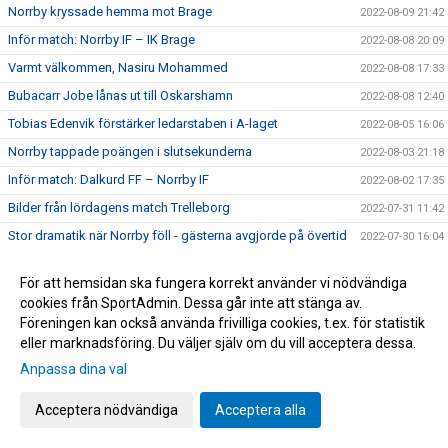
Norrby kryssade hemma mot Brage
2022-08-09 21:42
Inför match: Norrby IF – IK Brage
2022-08-08 20:09
Varmt välkommen, Nasiru Mohammed
2022-08-08 17:33
Bubacarr Jobe lånas ut till Oskarshamn
2022-08-08 12:40
Tobias Edenvik förstärker ledarstaben i A-laget
2022-08-05 16:06
Norrby tappade poängen i slutsekunderna
2022-08-03 21:18
Inför match: Dalkurd FF – Norrby IF
2022-08-02 17:35
Bilder från lördagens match Trelleborg
2022-07-31 11:42
Stor dramatik när Norrby föll - gästerna avgjorde på övertid
2022-07-30 16:04
Inför match: Norrby IF – Trelleborgs FF
2022-07-29 18:56
För att hemsidan ska fungera korrekt använder vi nödvändiga
Tung eftermiddag på Grimsta
2022-07-24 16:00
cookies från SportAdmin. Dessa går inte att stänga av.
Inför match: IF Brommapojkarna – Norrby IF
2022-07-23 17:45
Föreningen kan också använda frivilliga cookies, t.ex. för statistik
eller marknadsföring. Du väljer själv om du vill acceptera dessa.
Christian Rubio Sivodedov och Norrby IF går skilda vägar
2022-07-20 20:48
Anpassa dina val
Bilder från tisdagens 1-1-match mot J-Södra
2022-07-19 23:21
Delad pott på Borås Arena
2022-07-19 21:16
Acceptera nödvändiga
Acceptera alla
Inför match: Norrby IF – Jönköpings Södra IF
2022-07-18 18:52