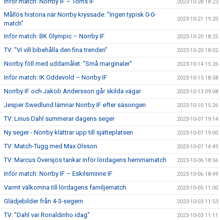
Inför match: Norrby IF – Torns IF
2023-10-28 18:23
Mållös historia när Norrby kryssade: "Ingen typisk 0-0-
2023-10-21 19:20
match"
Inför match: BK Olympic – Norrby IF
2023-10-20 18:25
TV: "Vi vill bibehålla den fina trenden"
2023-10-20 18:02
Norrby föll med uddamålet: "Små marginaler"
2023-10-14 15:26
Inför match: IK Oddevold – Norrby IF
2023-10-13 18:58
Norrby IF och Jakob Andersson går skilda vägar
2023-10-13 09:08
Jesper Swedlund lämnar Norrby IF efter säsongen
2023-10-10 15:26
TV: Linus Dahl summerar dagens seger
2023-10-07 19:14
Ny seger - Norrby klättrar upp till sjätteplatsen
2023-10-07 19:00
TV: Match-Tugg med Max Olsson
2023-10-07 14:49
TV: Marcus Översjös tankar inför lördagens hemmamatch
2023-10-06 18:56
Inför match: Norrby IF – Eskilsminne IF
2023-10-06 18:49
Varmt välkomna till lördagens familjematch
2023-10-05 11:00
Glädjebilder från 4-3-segern
2023-10-03 11:53
TV: "Dahl var Ronaldinho idag"
2023-10-03 11:11