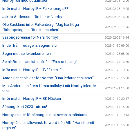
Norrby föll med uddamålet
2023-02-05 12:00
Inför match: Norrby IF – Falkenbergs FF
2023-02-03 19:25
Jakob Andersson förstärker Norrby
2023-02-03 16:00
Olle Backlund inför Falkenberg: "Jag har höga
2023-02-03 11:26
förhoppningar inför den matchen"
Säsongspremiär för Nära Norrby!
2023-02-02 16:14
Bilder från fredagens segermatch
2023-01-30 09:00
Seger mot seriekonkurrenten
2023-01-28 08:00
Semir Bosnic ansluter på lån: "En stor talang"
2023-01-27 16:30
Inför match: Norrby IF – Tvååkers IF
2023-01-26 19:36
Anton Pärleholt klar för Norrby: "Fina ledaregenskaper"
2023-01-23 15:30
Max Andersson årets första målskytt när Norrby inledde
2023-01-21 11:50
2023
Inför match: Norrby IF – BK Häcken
2023-01-19 20:17
Säsongskort 2023 - ute nu!
2023-01-17 15:00
Norrby inleder försäsongen mot svenska mästarna
2023-01-16 19:13
Norrby lånar in allsvensk forward från AIK: "Har ett brett
2023-01-16 15:00
register"