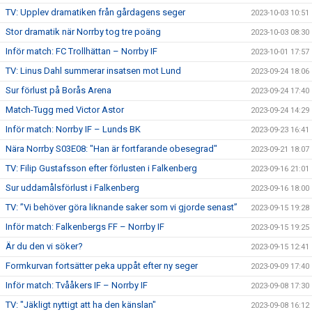
TV: Upplev dramatiken från gårdagens seger
2023-10-03 10:51
Stor dramatik när Norrby tog tre poäng
2023-10-03 08:30
Inför match: FC Trollhättan – Norrby IF
2023-10-01 17:57
TV: Linus Dahl summerar insatsen mot Lund
2023-09-24 18:06
Sur förlust på Borås Arena
2023-09-24 17:40
Match-Tugg med Victor Astor
2023-09-24 14:29
Inför match: Norrby IF – Lunds BK
2023-09-23 16:41
Nära Norrby S03E08: "Han är fortfarande obesegrad"
2023-09-21 18:07
TV: Filip Gustafsson efter förlusten i Falkenberg
2023-09-16 21:01
Sur uddamålsförlust i Falkenberg
2023-09-16 18:00
TV: ”Vi behöver göra liknande saker som vi gjorde senast”
2023-09-15 19:28
Inför match: Falkenbergs FF – Norrby IF
2023-09-15 19:25
Är du den vi söker?
2023-09-15 12:41
Formkurvan fortsätter peka uppåt efter ny seger
2023-09-09 17:40
Inför match: Tvååkers IF – Norrby IF
2023-09-08 17:30
TV: "Jäkligt nyttigt att ha den känslan"
2023-09-08 16:12