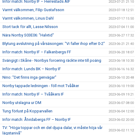
Inför match: Norrby IF – Herrestads AIF
2023-07-21 21:10
Varmt välkommen, Filip Gustafsson
2023-07-18 12:51
Varmt välkommen, Linus Dahl
2023-07-17 15:50
Stort tack för allt, Lasse Nilsson
2023-07-04 11:00
Nära Norrby S03E06: "Halvtid"
2023-06-27 17:32
Blytung avslutning på vårsäsongen: "Vi faller ihop efter 0-2"
2023-06-21 21:40
Inför match: Norrby IF – Falkenbergs FF
2023-06-20 18:07
Svängigt i Skåne - Norrbys forcering räckte inte till poäng
2023-06-18 10:30
Inför match: Lunds BK – Norrby IF
2023-06-16 16:32
Nino: "Det finns inga genvägar"
2023-06-10 20:48
Norrby tappade ledningen - föll mot Tvååker
2023-06-10 19:00
Inför match: Norrby IF – Tvååkers IF
2023-06-09 19:21
Norrby utslagna ur DM
2023-06-07 08:00
Tung förlust på Kopparvallen
2023-06-04 12:00
Inför match: Åtvidabergs FF – Norrby IF
2023-06-02 20:00
TV: "Höga toppar och en del djupa dalar, vi måste höja vår
2023-06-02 11:12
lägstanivå"