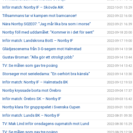
Inför match: Norrby IF – Skövde AIK
2022-10-01 15:29
Tillsammans tar vi kampen mot barncancer!
2022-09-22 16:00
Nära Norrby S02E07: "Jag mår lika bra som i morse"
2022-09-21 16:39
Norrby föll med uddamålet: "Kommer in i det för sent"
2022-09-18 20:00
Inför match: Landskrona BoIS – Norrby IF
2022-09-17 19:00
Glädjescenerna från 3-0-segern mot Halmstad
2022-09-14 13:58
Gustav Broman: "Alla gör ett otroligt jobb"
2022-09-14 13:44
TV: Se målen som gav tre poäng
2022-09-14 13:42
Storseger mot serieledarna: "En oerhört bra känsla"
2022-09-14 13:30
Inför match: Norrby IF – Halmstads BK
2022-09-12 19:53
Norrby kryssade borta mot Örebro
2022-09-04 17:37
Inför match: Örebro SK – Norrby IF
2022-09-03 15:42
Norrby klara för gruppspelet i Svenska Cupen
2022-09-01 10:09
Inför match: Lunds BK – Norrby IF
2022-08-31 09:30
TV: Mak Lind inför onsdagens cupmatch mot Lund
2022-08-30 15:29
TV: Se målen som gav tre poäng
2022-08-29 12:58