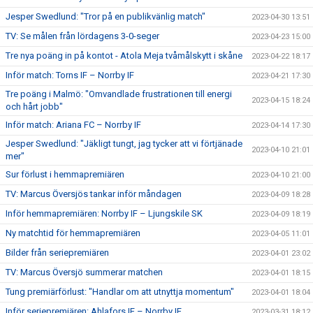
Jesper Swedlund: "Tror på en publikvänlig match"
2023-04-30 13:51
TV: Se målen från lördagens 3-0-seger
2023-04-23 15:00
Tre nya poäng in på kontot - Atola Meja tvåmålskytt i skåne
2023-04-22 18:17
Inför match: Torns IF – Norrby IF
2023-04-21 17:30
Tre poäng i Malmö: "Omvandlade frustrationen till energi
2023-04-15 18:24
och hårt jobb"
Inför match: Ariana FC – Norrby IF
2023-04-14 17:30
Jesper Swedlund: "Jäkligt tungt, jag tycker att vi förtjänade
2023-04-10 21:01
mer"
Sur förlust i hemmapremiären
2023-04-10 21:00
TV: Marcus Översjös tankar inför måndagen
2023-04-09 18:28
Inför hemmapremiären: Norrby IF – Ljungskile SK
2023-04-09 18:19
Ny matchtid för hemmapremiären
2023-04-05 11:01
Bilder från seriepremiären
2023-04-01 23:02
TV: Marcus Översjö summerar matchen
2023-04-01 18:15
Tung premiärförlust: "Handlar om att utnyttja momentum"
2023-04-01 18:04
Inför seriepremiären: Ahlafors IF – Norrby IF
2023-03-31 18:12