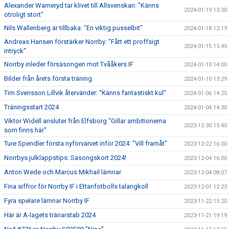
Alexander Warneryd tar klivet till Allsvenskan: "Känns
2024-01-19 13:30
otroligt stort"
Nils Wallenberg är tillbaka: "En viktig pusselbit"
2024-01-18 12:19
Andreas Hansen förstärker Norrby: "Fått ett proffsigt
2024-01-15 15:45
intryck"
Norrby inleder försäsongen mot Tvååkers IF
2024-01-10 14:00
Bilder från årets första träning
2024-01-10 13:29
Tim Svensson Lillvik återvänder: "Känns fantastiskt kul"
2024-01-06 14:25
Träningsstart 2024
2024-01-04 14:30
Viktor Widell ansluter från Elfsborg "Gillar ambitionerna
2023-12-30 15:40
som finns här"
Ture Spendler första nyförvärvet inför 2024: "Vill framåt"
2023-12-22 16:00
Norrbys julklappstips: Säsongskort 2024!
2023-12-04 16:00
Anton Wede och Marcus Mikhail lämnar
2023-12-04 08:07
Fina siffror för Norrby IF i Ettanfotbolls talangkoll
2023-12-01 12:23
Fyra spelare lämnar Norrby IF
2023-11-22 15:20
Här är A-lagets tränarstab 2024
2023-11-21 19:19