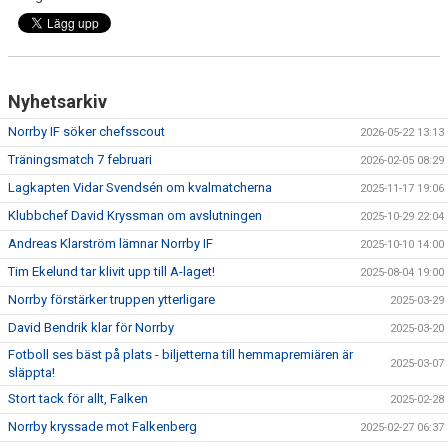
Nyhetsarkiv
Norrby IF söker chefsscout
2026-05-22 13:13
Träningsmatch 7 februari
2026-02-05 08:29
Lagkapten Vidar Svendsén om kvalmatcherna
2025-11-17 19:06
Klubbchef David Kryssman om avslutningen
2025-10-29 22:04
Andreas Klarström lämnar Norrby IF
2025-10-10 14:00
Tim Ekelund tar klivit upp till A-laget!
2025-08-04 19:00
Norrby förstärker truppen ytterligare
2025-03-29
David Bendrik klar för Norrby
2025-03-20
Fotboll ses bäst på plats - biljetterna till hemmapremiären är
2025-03-07
släppta!
Stort tack för allt, Falken
2025-02-28
Norrby kryssade mot Falkenberg
2025-02-27 06:37