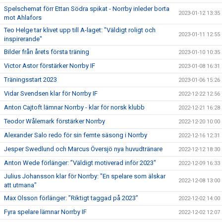
Spelschemat förr Ettan Södra spikat - Norrby inleder borta
2023-01-12 13:35
mot Ahlafors
Teo Helge tar klivet upp till A-laget: "Väldigt roligt och
2023-01-11 12:55
inspirerande"
Bilder från årets första träning
2023-01-10 10:35
Victor Astor förstärker Norrby IF
2023-01-08 16:31
Träningsstart 2023
2023-01-06 15:26
Vidar Svendsen klar för Norrby IF
2022-12-22 12:56
Anton Cajtoft lämnar Norrby - klar för norsk klubb
2022-12-21 16:28
Teodor Wålemark förstärker Norrby
2022-12-20 10:00
Alexander Salo redo för sin femte säsong i Norrby
2022-12-16 12:31
Jesper Swedlund och Marcus Översjö nya huvudtränare
2022-12-12 18:30
Anton Wede förlänger: ”Väldigt motiverad inför 2023"
2022-12-09 16:33
Julius Johansson klar för Norrby: "En spelare som älskar
2022-12-08 13:00
att utmana"
Max Olsson förlänger: ”Riktigt taggad på 2023”
2022-12-02 14:00
Fyra spelare lämnar Norrby IF
2022-12-02 12:07