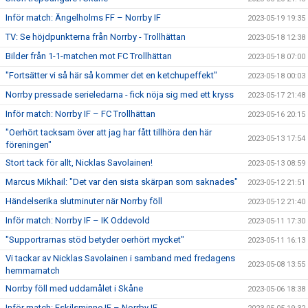
Inför match: Ängelholms FF – Norrby IF
2023-05-19 19:35
TV: Se höjdpunkterna från Norrby - Trollhättan
2023-05-18 12:38
Bilder från 1-1-matchen mot FC Trollhättan
2023-05-18 07:00
"Fortsätter vi så här så kommer det en ketchupeffekt"
2023-05-18 00:03
Norrby pressade serieledarna - fick nöja sig med ett kryss
2023-05-17 21:48
Inför match: Norrby IF – FC Trollhättan
2023-05-16 20:15
"Oerhört tacksam över att jag har fått tillhöra den här
2023-05-13 17:54
föreningen"
Stort tack för allt, Nicklas Savolainen!
2023-05-13 08:59
Marcus Mikhail: "Det var den sista skärpan som saknades"
2023-05-12 21:51
Händelserika slutminuter när Norrby föll
2023-05-12 21:40
Inför match: Norrby IF – IK Oddevold
2023-05-11 17:30
"Supportrarnas stöd betyder oerhört mycket"
2023-05-11 16:13
Vi tackar av Nicklas Savolainen i samband med fredagens
2023-05-08 13:55
hemmamatch
Norrby föll med uddamålet i Skåne
2023-05-06 18:38
Inför match: Eskilsminne IF – Norrby IF