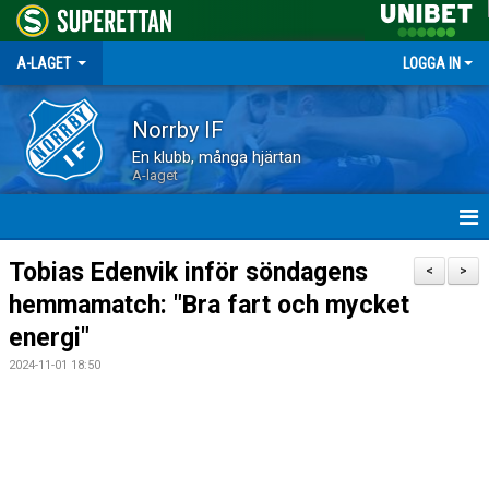
A-LAGET
LOGGA IN
Norrby IF
En klubb, många hjärtan
A-laget
HEM
Tobias Edenvik inför söndagens
<
>
hemmamatch: "Bra fart och mycket
NYHETER
energi"
MATCHER
2024-11-01 18:50
TRUPPEN
KALENDER