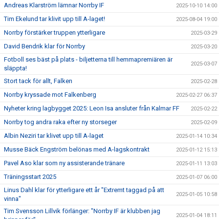
Andreas Klarström lämnar Norrby IF
2025-10-10 14:00
Tim Ekelund tar klivit upp till A-laget!
2025-08-04 19:00
Norrby förstärker truppen ytterligare
2025-03-29
David Bendrik klar för Norrby
2025-03-20
Fotboll ses bäst på plats - biljetterna till hemmapremiären är
2025-03-07
släppta!
Stort tack för allt, Falken
2025-02-28
Norrby kryssade mot Falkenberg
2025-02-27 06:37
Nyheter kring lagbygget 2025: Leon Isa ansluter från Kalmar FF
2025-02-22
Norrby tog andra raka efter ny storseger
2025-02-09
Albin Neziri tar klivet upp till A-laget
2025-01-14 10:34
Musse Bäck Engström belönas med A-lagskontrakt
2025-01-12 15:13
Pavel Aso klar som ny assisterande tränare
2025-01-11 13:03
Träningsstart 2025
2025-01-07 06:00
Linus Dahl klar för ytterligare ett år "Extremt taggad på att
2025-01-05 10:58
vinna"
Tim Svensson Lillvik förlänger: "Norrby IF är klubben jag
2025-01-04 18:11