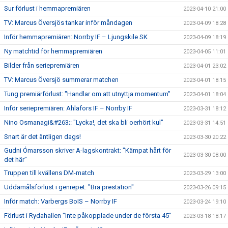
Sur förlust i hemmapremiären
2023-04-10 21:00
TV: Marcus Översjös tankar inför måndagen
2023-04-09 18:28
Inför hemmapremiären: Norrby IF – Ljungskile SK
2023-04-09 18:19
Ny matchtid för hemmapremiären
2023-04-05 11:01
Bilder från seriepremiären
2023-04-01 23:02
TV: Marcus Översjö summerar matchen
2023-04-01 18:15
Tung premiärförlust: "Handlar om att utnyttja momentum"
2023-04-01 18:04
Inför seriepremiären: Ahlafors IF – Norrby IF
2023-03-31 18:12
Nino Osmanagi&#263;: "Lycka!, det ska bli oerhört kul"
2023-03-31 14:51
Snart är det äntligen dags!
2023-03-30 20:22
Gudni Ómarsson skriver A-lagskontrakt: "Kämpat hårt för
2023-03-30 08:00
det här"
Truppen till kvällens DM-match
2023-03-29 13:00
Uddamålsförlust i genrepet: "Bra prestation"
2023-03-26 09:15
Inför match: Varbergs BoIS – Norrby IF
2023-03-24 19:10
Förlust i Rydahallen "Inte påkopplade under de första 45"
2023-03-18 18:17