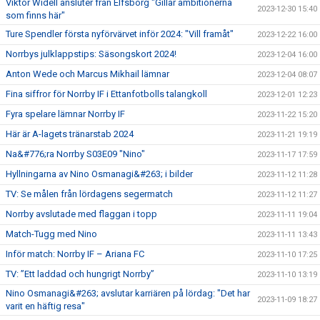
Viktor Widell ansluter från Elfsborg "Gillar ambitionerna
2023-12-30 15:40
som finns här"
Ture Spendler första nyförvärvet inför 2024: "Vill framåt"
2023-12-22 16:00
Norrbys julklappstips: Säsongskort 2024!
2023-12-04 16:00
Anton Wede och Marcus Mikhail lämnar
2023-12-04 08:07
Fina siffror för Norrby IF i Ettanfotbolls talangkoll
2023-12-01 12:23
Fyra spelare lämnar Norrby IF
2023-11-22 15:20
Här är A-lagets tränarstab 2024
2023-11-21 19:19
Na&#776;ra Norrby S03E09 "Nino"
2023-11-17 17:59
Hyllningarna av Nino Osmanagi&#263; i bilder
2023-11-12 11:28
TV: Se målen från lördagens segermatch
2023-11-12 11:27
Norrby avslutade med flaggan i topp
2023-11-11 19:04
Match-Tugg med Nino
2023-11-11 13:43
Inför match: Norrby IF – Ariana FC
2023-11-10 17:25
TV: ”Ett laddad och hungrigt Norrby”
2023-11-10 13:19
Nino Osmanagi&#263; avslutar karriären på lördag: "Det har
2023-11-09 18:27
varit en häftig resa"