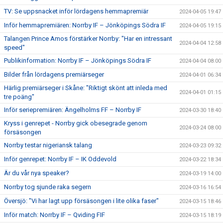
TV: Se uppsnacket inför lördagens hemmapremiär
2024-04-05 19:47
Inför hemmapremiären: Norrby IF – Jönköpings Södra IF
2024-04-05 19:15
Talangen Prince Amos förstärker Norrby: "Har en intressant
2024-04-04 12:58
speed"
Publikinformation: Norrby IF – Jönköpings Södra IF
2024-04-04 08:00
Bilder från lördagens premiärseger
2024-04-01 06:34
Härlig premiärseger i Skåne: "Riktigt skönt att inleda med
2024-04-01 01:15
tre poäng"
Inför seriepremiären: Ängelholms FF – Norrby IF
2024-03-30 18:40
Kryss i genrepet - Norrby gick obesegrade genom
2024-03-24 08:00
försäsongen
Norrby testar nigeriansk talang
2024-03-23 09:32
Inför genrepet: Norrby IF – IK Oddevold
2024-03-22 18:34
Är du vår nya speaker?
2024-03-19 14:00
Norrby tog sjunde raka segern
2024-03-16 16:54
Översjö: "Vi har lagt upp försäsongen i lite olika faser"
2024-03-15 18:46
Inför match: Norrby IF – Qviding FIF
2024-03-15 18:19