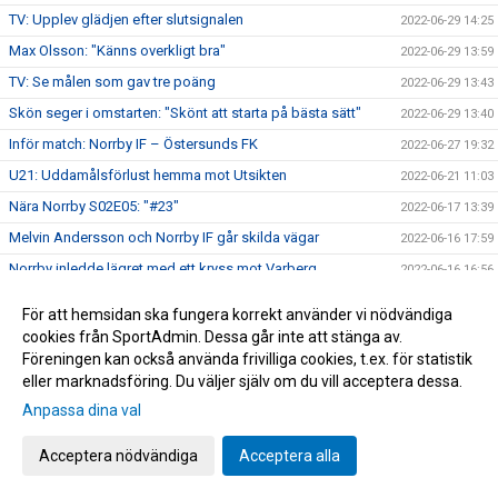
TV: Upplev glädjen efter slutsignalen
2022-06-29 14:25
Max Olsson: "Känns overkligt bra"
2022-06-29 13:59
TV: Se målen som gav tre poäng
2022-06-29 13:43
Skön seger i omstarten: "Skönt att starta på bästa sätt"
2022-06-29 13:40
Inför match: Norrby IF – Östersunds FK
2022-06-27 19:32
U21: Uddamålsförlust hemma mot Utsikten
2022-06-21 11:03
Nära Norrby S02E05: "#23"
2022-06-17 13:39
Melvin Andersson och Norrby IF går skilda vägar
2022-06-16 17:59
Norrby inledde lägret med ett kryss mot Varberg
2022-06-16 16:56
Anton Cajtoft förlänger med Norrby: "Trivs väldigt bra här"
2022-06-15 17:00
För att hemsidan ska fungera korrekt använder vi nödvändiga
Bilder från träningsveckan
2022-06-10 09:20
cookies från SportAdmin. Dessa går inte att stänga av.
Föreningen kan också använda frivilliga cookies, t.ex. för statistik
Inga poäng när Norrby avslutade vårsäsongen
2022-05-28 15:13
eller marknadsföring. Du väljer själv om du vill acceptera dessa.
TV: Max Olsson om att äntligen vara tillbaka i truppen
2022-05-27 17:44
Anpassa dina val
Inför match: IK Brage – Norrby IF
2022-05-27 17:23
Norrby IF och Abbas Mohamad går skilda vägar
Acceptera nödvändiga
Acceptera alla
2022-05-25 13:51
U21: Tung kväll på Borås Arena
2022-05-25 09:48