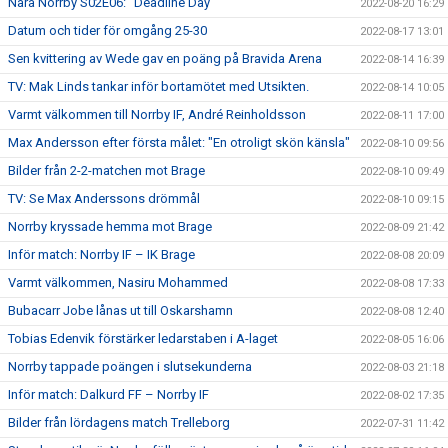
Nära Norrby S02E06: "Deadline Day"
2022-08-20 16:29
Datum och tider för omgång 25-30
2022-08-17 13:01
Sen kvittering av Wede gav en poäng på Bravida Arena
2022-08-14 16:39
TV: Mak Linds tankar inför bortamötet med Utsikten.
2022-08-14 10:05
Varmt välkommen till Norrby IF, André Reinholdsson
2022-08-11 17:00
Max Andersson efter första målet: "En otroligt skön känsla"
2022-08-10 09:56
Bilder från 2-2-matchen mot Brage
2022-08-10 09:49
TV: Se Max Anderssons drömmål
2022-08-10 09:15
Norrby kryssade hemma mot Brage
2022-08-09 21:42
Inför match: Norrby IF – IK Brage
2022-08-08 20:09
Varmt välkommen, Nasiru Mohammed
2022-08-08 17:33
Bubacarr Jobe lånas ut till Oskarshamn
2022-08-08 12:40
Tobias Edenvik förstärker ledarstaben i A-laget
2022-08-05 16:06
Norrby tappade poängen i slutsekunderna
2022-08-03 21:18
Inför match: Dalkurd FF – Norrby IF
2022-08-02 17:35
Bilder från lördagens match Trelleborg
2022-07-31 11:42