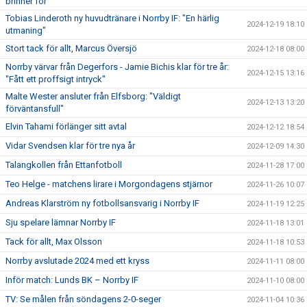
brinner för"
Tobias Linderoth ny huvudtränare i Norrby IF: "En härlig
2024-12-19 18:10
utmaning"
Stort tack för allt, Marcus Översjö
2024-12-18 08:00
Norrby värvar från Degerfors - Jamie Bichis klar för tre år:
2024-12-15 13:16
"Fått ett proffsigt intryck"
Malte Wester ansluter från Elfsborg: "Väldigt
2024-12-13 13:20
förväntansfull"
Elvin Tahami förlänger sitt avtal
2024-12-12 18:54
Vidar Svendsen klar för tre nya år
2024-12-09 14:30
Talangkollen från Ettanfotboll
2024-11-28 17:00
Teo Helge - matchens lirare i Morgondagens stjärnor
2024-11-26 10:07
Andreas Klarström ny fotbollsansvarig i Norrby IF
2024-11-19 12:25
Sju spelare lämnar Norrby IF
2024-11-18 13:01
Tack för allt, Max Olsson
2024-11-18 10:53
Norrby avslutade 2024 med ett kryss
2024-11-11 08:00
Inför match: Lunds BK – Norrby IF
2024-11-10 08:00
TV: Se målen från söndagens 2-0-seger
2024-11-04 10:36