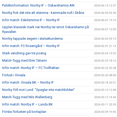
Publikinformation: Norrby IF – Oskarshamns AIK
2024-06-13 12:37
Norrby fick det inte att stämma - kammade noll i Skåne
2024-06-09 05:30
Inför match: Eskilsminne IF – Norrby IF
2024-06-07 19:10
Upplev klassisk mark när Norrby tar emot Oskarshamn på
2024-06-07 12:00
Ryavallen
Norrby tappade segern i slutsekunderna
2024-06-03 09:19
Inför match: FC Rosengård – Norrby IF
2024-05-31 21:14
Stark vändning gav tre poäng
2024-05-24 10:52
Match-Tugg med Elvin Tahami
2024-05-23 18:13
Inför match: Norrby IF — FC Trollhättan
2024-05-22 20:28
Förlust i Onsala
2024-05-20 08:00
Inför match: Onsala BK – Norrby IF
2024-05-18 20:51
Norrby föll mot Lund: "Speglar inte matchbilden"
2024-05-13 12:48
Match-Tugg med Nils Wallenberg
2024-05-12 14:44
Inför match: Norrby IF – Lunds BK
2024-05-11 20:59
Första förlusten på bortaplan
2024-05-09 19:45