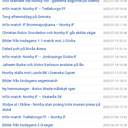
Stor dramatik när Norrby föll - gästerna avgjorde på övertid
2022-07-30 16:04
Inför match: Norrby IF – Trelleborgs FF
2022-07-29 18:56
Tung eftermiddag på Grimsta
2022-07-24 16:00
Inför match: IF Brommapojkarna – Norrby IF
2022-07-23 17:45
Christian Rubio Sivodedov och Norrby IF går skilda vägar
2022-07-20 20:48
Bilder från tisdagens 1-1-match mot J-Södra
2022-07-19 23:21
Delad pott på Borås Arena
2022-07-19 21:16
Inför match: Norrby IF – Jönköpings Södra IF
2022-07-18 18:52
Jaheem Burke och Victor Karlsson ansluter på lån
2022-07-18 16:08
Norrby ställs mot Lunds BK i Svenska Cupen
2022-07-12 07:00
Bilder från lördagens segermatch
2022-07-10 18:51
Ny hemmaseger - Anton Wede målskytt igen
2022-07-09 22:30
Inför match: Norrby IF – Västerås SK
2022-07-09 07:40
Stolpe ut i Skåne - Norrby utan poäng trots massiv press på
2022-07-05 13:10
slutet
Inför match: Trelleborgs FF – Norrby IF
2022-07-03 19:42
Bilder från tisdagens 2-0-seger
2022-06-29 14:29