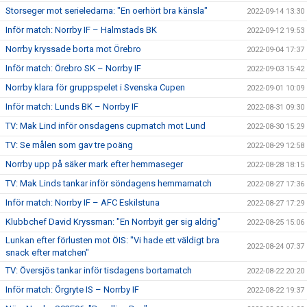
Storseger mot serieledarna: "En oerhört bra känsla"
2022-09-14 13:30
Inför match: Norrby IF – Halmstads BK
2022-09-12 19:53
Norrby kryssade borta mot Örebro
2022-09-04 17:37
Inför match: Örebro SK – Norrby IF
2022-09-03 15:42
Norrby klara för gruppspelet i Svenska Cupen
2022-09-01 10:09
Inför match: Lunds BK – Norrby IF
2022-08-31 09:30
TV: Mak Lind inför onsdagens cupmatch mot Lund
2022-08-30 15:29
TV: Se målen som gav tre poäng
2022-08-29 12:58
Norrby upp på säker mark efter hemmaseger
2022-08-28 18:15
TV: Mak Linds tankar inför söndagens hemmamatch
2022-08-27 17:36
Inför match: Norrby IF – AFC Eskilstuna
2022-08-27 17:29
Klubbchef David Kryssman: "En Norrbyit ger sig aldrig"
2022-08-25 15:06
Lunkan efter förlusten mot ÖIS: "Vi hade ett väldigt bra
2022-08-24 07:37
snack efter matchen"
TV: Översjös tankar inför tisdagens bortamatch
2022-08-22 20:20
Inför match: Örgryte IS – Norrby IF
2022-08-22 19:37