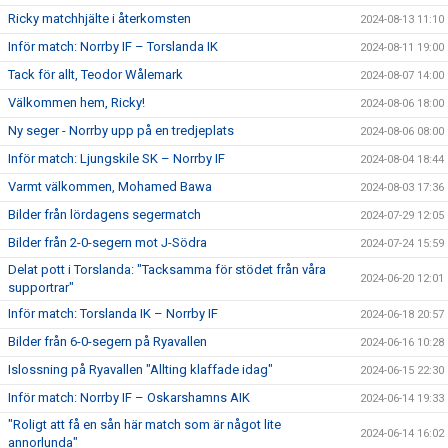
Ricky matchhjälte i återkomsten
2024-08-13 11:10
Inför match: Norrby IF – Torslanda IK
2024-08-11 19:00
Tack för allt, Teodor Wålemark
2024-08-07 14:00
Välkommen hem, Ricky!
2024-08-06 18:00
Ny seger - Norrby upp på en tredjeplats
2024-08-06 08:00
Inför match: Ljungskile SK – Norrby IF
2024-08-04 18:44
Varmt välkommen, Mohamed Bawa
2024-08-03 17:36
Bilder från lördagens segermatch
2024-07-29 12:05
Bilder från 2-0-segern mot J-Södra
2024-07-24 15:59
Delat pott i Torslanda: "Tacksamma för stödet från våra
2024-06-20 12:01
supportrar"
Inför match: Torslanda IK – Norrby IF
2024-06-18 20:57
Bilder från 6-0-segern på Ryavallen
2024-06-16 10:28
Islossning på Ryavallen "Allting klaffade idag"
2024-06-15 22:30
Inför match: Norrby IF – Oskarshamns AIK
2024-06-14 19:33
"Roligt att få en sån här match som är något lite
2024-06-14 16:02
annorlunda"