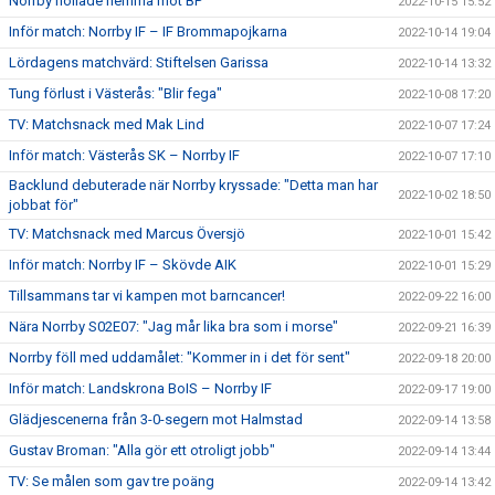
Norrby nollade hemma mot BP
2022-10-15 15:52
Inför match: Norrby IF – IF Brommapojkarna
2022-10-14 19:04
Lördagens matchvärd: Stiftelsen Garissa
2022-10-14 13:32
Tung förlust i Västerås: "Blir fega"
2022-10-08 17:20
TV: Matchsnack med Mak Lind
2022-10-07 17:24
Inför match: Västerås SK – Norrby IF
2022-10-07 17:10
Backlund debuterade när Norrby kryssade: "Detta man har
2022-10-02 18:50
jobbat för"
TV: Matchsnack med Marcus Översjö
2022-10-01 15:42
Inför match: Norrby IF – Skövde AIK
2022-10-01 15:29
Tillsammans tar vi kampen mot barncancer!
2022-09-22 16:00
Nära Norrby S02E07: "Jag mår lika bra som i morse"
2022-09-21 16:39
Norrby föll med uddamålet: "Kommer in i det för sent"
2022-09-18 20:00
Inför match: Landskrona BoIS – Norrby IF
2022-09-17 19:00
Glädjescenerna från 3-0-segern mot Halmstad
2022-09-14 13:58
Gustav Broman: "Alla gör ett otroligt jobb"
2022-09-14 13:44
TV: Se målen som gav tre poäng
2022-09-14 13:42