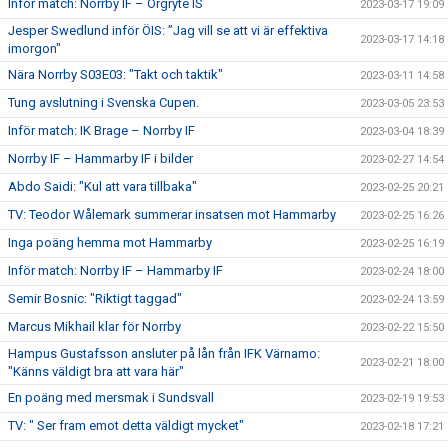
Inför match: Norrby IF – Örgryte IS
2023-03-17 19:09
Jesper Swedlund inför ÖIS: ”Jag vill se att vi är effektiva
2023-03-17 14:18
imorgon"
Nära Norrby S03E03: "Takt och taktik"
2023-03-11 14:58
Tung avslutning i Svenska Cupen.
2023-03-05 23:53
Inför match: IK Brage – Norrby IF
2023-03-04 18:39
Norrby IF – Hammarby IF i bilder
2023-02-27 14:54
Abdo Saidi: "Kul att vara tillbaka"
2023-02-25 20:21
TV: Teodor Wålemark summerar insatsen mot Hammarby
2023-02-25 16:26
Inga poäng hemma mot Hammarby
2023-02-25 16:19
Inför match: Norrby IF – Hammarby IF
2023-02-24 18:00
Semir Bosnic: "Riktigt taggad"
2023-02-24 13:59
Marcus Mikhail klar för Norrby
2023-02-22 15:50
Hampus Gustafsson ansluter på lån från IFK Värnamo:
2023-02-21 18:00
"Känns väldigt bra att vara här"
En poäng med mersmak i Sundsvall
2023-02-19 19:53
TV: " Ser fram emot detta väldigt mycket"
2023-02-18 17:21