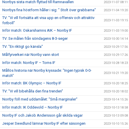
Norrbys sista match flyttad till Ramnavallen
2023-11-07 08:11
Norrbys fina höstform håller i sig: " Stolt över grabbarna"
2023-11-04 19:20
TV: ”Vi vill fortsätta att visa upp en offensiv och attraktiv
2023-11-03 19:15
fotboll”
Inför match: Oskarshamns AIK – Norrby IF
2023-11-03 19:00
TV: Se målen från söndagens 8-3-seger
2023-10-30 14:14
TV: "En riktigt go känsla"
2023-10-29 17:56
Målfyrverkeri när Norrby vann stort
2023-10-29 17:26
Inför match: Norrby IF – Torns IF
2023-10-28 18:23
Mållös historia när Norrby kryssade: "Ingen typisk 0-0-
2023-10-21 19:20
match"
Inför match: BK Olympic – Norrby IF
2023-10-20 18:25
TV: "Vi vill bibehålla den fina trenden"
2023-10-20 18:02
Norrby föll med uddamålet: "Små marginaler"
2023-10-14 15:26
Inför match: IK Oddevold – Norrby IF
2023-10-13 18:58
Norrby IF och Jakob Andersson går skilda vägar
2023-10-13 09:08
Jesper Swedlund lämnar Norrby IF efter säsongen
2023-10-10 15:26