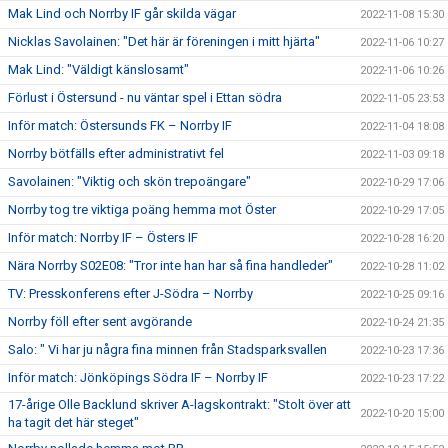
Mak Lind och Norrby IF går skilda vägar
2022-11-08 15:30
Nicklas Savolainen: "Det här är föreningen i mitt hjärta"
2022-11-06 10:27
Mak Lind: "Väldigt känslosamt"
2022-11-06 10:26
Förlust i Östersund - nu väntar spel i Ettan södra
2022-11-05 23:53
Inför match: Östersunds FK – Norrby IF
2022-11-04 18:08
Norrby bötfälls efter administrativt fel
2022-11-03 09:18
Savolainen: "Viktig och skön trepoängare"
2022-10-29 17:06
Norrby tog tre viktiga poäng hemma mot Öster
2022-10-29 17:05
Inför match: Norrby IF – Östers IF
2022-10-28 16:20
Nära Norrby S02E08: "Tror inte han har så fina handleder"
2022-10-28 11:02
TV: Presskonferens efter J-Södra – Norrby
2022-10-25 09:16
Norrby föll efter sent avgörande
2022-10-24 21:35
Salo: " Vi har ju några fina minnen från Stadsparksvallen
2022-10-23 17:36
Inför match: Jönköpings Södra IF – Norrby IF
2022-10-23 17:22
17-årige Olle Backlund skriver A-lagskontrakt: "Stolt över att
2022-10-20 15:00
ha tagit det här steget"