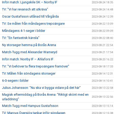
Inför match: Ljungskile SK – Norrby IF
2023-08-24 18:35
TV: "Vi har revansch att utkräva"
2023-08-24 14:48
Oscar Gustafsson utlånad till Vårgårda
2023-08-24 12:39
TV: Se målen från måndagens trepoängare
2023-08-22 13:09
Måndagens 4-1-seger i bilder
2023-08-22 09:09
TV: "En fantastisk känsla"
2023-08-22 08:40
Ny storseger hemma på Borås Arena
2023-08-21 22:54
Match-Tugg med Alexander Warneryd
2023-08-21 17:54
Inför match: Norrby IF – Ahlafors IF
2023-08-20 16:22
TV: "Vi behöver ta flera trepoängare framöver"
2023-08-18 17:33
TV: Målen från söndagens storseger
2023-08-14 12:31
6-0-segern i bilder
2023-08-14 10:41
Julius Johansson: "Nu ska vi bygga vidare på det här"
2023-08-13 22:58
Magisk eftermiddag på Borås Arena: "Riktigt skönt med en
2023-08-13 22:56
urladdning"
Match-Tugg med Hampus Gustafsson
2023-08-13 15:14
TV: Marcus Översjös tankar inför söndagen
2023-08-12 15:38