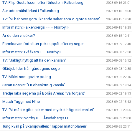
TV: Filip Gustafsson efter förlusten i Falkenberg
2023-09-16 21:01
Sur uddamålsförlust i Falkenberg
2023-09-16 18:00
TV: ”Vi behöver göra liknande saker som vi gjorde senast”
2023-09-15 19:28
Inför match: Falkenbergs FF – Norrby IF
2023-09-15 19:25
Är du den vi söker?
2023-09-15 12:41
Formkurvan fortsätter peka uppåt efter ny seger
2023-09-09 17:40
Inför match: Tvååkers IF – Norrby IF
2023-09-08 17:30
TV: "Jäkligt nyttigt att ha den känslan"
2023-09-08 16:12
Glädjebilder från gårdagens seger
2023-09-03 12:35
TV: Målet som gav tre poäng
2023-09-02 22:16
Semir Bosnic: "En obeskrivlig känsla"
2023-09-02 19:14
Tredje raka segerna på Borås Arena: "Välförtjänt"
2023-09-02 19:13
Match-Tugg med Nino
2023-09-02 15:43
TV: "Vi måste göra saker med mycket högre intensitet"
2023-09-01 20:05
Inför match: Norrby IF – Åtvidabergs FF
2023-09-01 20:00
Tung kväll på Skarsjövallen: "Tappar matchplanen"
2023-08-25 23:11