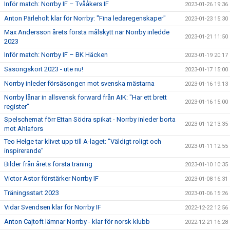
Inför match: Norrby IF – Tvååkers IF
2023-01-26 19:36
Anton Pärleholt klar för Norrby: "Fina ledaregenskaper"
2023-01-23 15:30
Max Andersson årets första målskytt när Norrby inledde
2023-01-21 11:50
2023
Inför match: Norrby IF – BK Häcken
2023-01-19 20:17
Säsongskort 2023 - ute nu!
2023-01-17 15:00
Norrby inleder försäsongen mot svenska mästarna
2023-01-16 19:13
Norrby lånar in allsvensk forward från AIK: "Har ett brett
2023-01-16 15:00
register"
Spelschemat förr Ettan Södra spikat - Norrby inleder borta
2023-01-12 13:35
mot Ahlafors
Teo Helge tar klivet upp till A-laget: "Väldigt roligt och
2023-01-11 12:55
inspirerande"
Bilder från årets första träning
2023-01-10 10:35
Victor Astor förstärker Norrby IF
2023-01-08 16:31
Träningsstart 2023
2023-01-06 15:26
Vidar Svendsen klar för Norrby IF
2022-12-22 12:56
Anton Cajtoft lämnar Norrby - klar för norsk klubb
2022-12-21 16:28