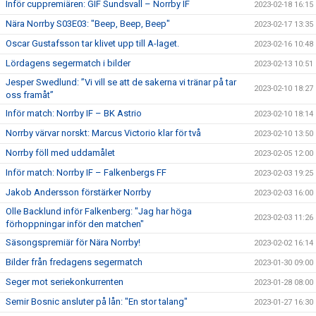
Inför cuppremiären: GIF Sundsvall – Norrby IF
2023-02-18 16:15
Nära Norrby S03E03: "Beep, Beep, Beep"
2023-02-17 13:35
Oscar Gustafsson tar klivet upp till A-laget.
2023-02-16 10:48
Lördagens segermatch i bilder
2023-02-13 10:51
Jesper Swedlund: ”Vi vill se att de sakerna vi tränar på tar
2023-02-10 18:27
oss framåt”
Inför match: Norrby IF – BK Astrio
2023-02-10 18:14
Norrby värvar norskt: Marcus Victorio klar för två
2023-02-10 13:50
Norrby föll med uddamålet
2023-02-05 12:00
Inför match: Norrby IF – Falkenbergs FF
2023-02-03 19:25
Jakob Andersson förstärker Norrby
2023-02-03 16:00
Olle Backlund inför Falkenberg: "Jag har höga
2023-02-03 11:26
förhoppningar inför den matchen"
Säsongspremiär för Nära Norrby!
2023-02-02 16:14
Bilder från fredagens segermatch
2023-01-30 09:00
Seger mot seriekonkurrenten
2023-01-28 08:00
Semir Bosnic ansluter på lån: "En stor talang"
2023-01-27 16:30