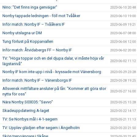
Nino: "Det finns inga genvägar"
2023-06-10 20:48
Norrby tappade ledningen - föll mot Tvååker
2023-06-10 19:00
Inför match: Norrby IF – Tvååkers IF
2023-06-09 19:21
Norrby utslagna ur DM
2023-06-07 08:00
Tung förlust på Kopparvallen
2023-06-04 12:00
Inför match: Åtvidabergs FF – Norrby IF
2023-06-02 20:00
TV: "Höga toppar och en del djupa dalar, vi måste höja vår
2023-06-02 11:12
lägstanivå"
Norrby IF kom inte upp i nivå - kryssade mot Vänersborg
2023-05-29 23:28
Inför match: Norrby IF – Vänersborgs IF
2023-05-28 19:25
Allsvensk mittfältare ansluter på lån: "Kommer att göra stor
2023-05-27 16:00
nytta för oss"
Nära Norrby S03E05: "Savvo"
2023-05-25 15:28
Skadeuppdatering A-laget
2023-05-22 14:17
TV: Se Norrbys mål i 4-1-segern
2023-05-21 11:13
TV: Upplev glädjen efter segern i Ängelholm
2023-05-20 21:50
Skön trepoängare i Skåne
2023-05-20 21:45