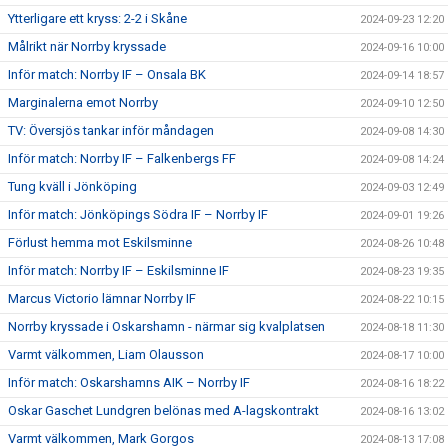
Ytterligare ett kryss: 2-2 i Skåne
2024-09-23 12:20
Målrikt när Norrby kryssade
2024-09-16 10:00
Inför match: Norrby IF – Onsala BK
2024-09-14 18:57
Marginalerna emot Norrby
2024-09-10 12:50
TV: Översjös tankar inför måndagen
2024-09-08 14:30
Inför match: Norrby IF – Falkenbergs FF
2024-09-08 14:24
Tung kväll i Jönköping
2024-09-03 12:49
Inför match: Jönköpings Södra IF – Norrby IF
2024-09-01 19:26
Förlust hemma mot Eskilsminne
2024-08-26 10:48
Inför match: Norrby IF – Eskilsminne IF
2024-08-23 19:35
Marcus Victorio lämnar Norrby IF
2024-08-22 10:15
Norrby kryssade i Oskarshamn - närmar sig kvalplatsen
2024-08-18 11:30
Varmt välkommen, Liam Olausson
2024-08-17 10:00
Inför match: Oskarshamns AIK – Norrby IF
2024-08-16 18:22
Oskar Gaschet Lundgren belönas med A-lagskontrakt
2024-08-16 13:02
Varmt välkommen, Mark Gorgos
2024-08-13 17:08