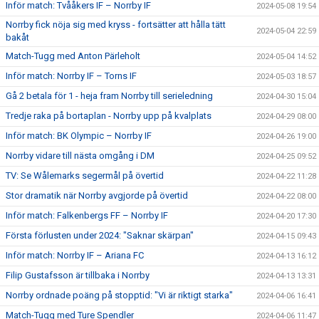
Inför match: Tvååkers IF – Norrby IF
2024-05-08 19:54
Norrby fick nöja sig med kryss - fortsätter att hålla tätt
2024-05-04 22:59
bakåt
Match-Tugg med Anton Pärleholt
2024-05-04 14:52
Inför match: Norrby IF – Torns IF
2024-05-03 18:57
Gå 2 betala för 1 - heja fram Norrby till serieledning
2024-04-30 15:04
Tredje raka på bortaplan - Norrby upp på kvalplats
2024-04-29 08:00
Inför match: BK Olympic – Norrby IF
2024-04-26 19:00
Norrby vidare till nästa omgång i DM
2024-04-25 09:52
TV: Se Wålemarks segermål på övertid
2024-04-22 11:28
Stor dramatik när Norrby avgjorde på övertid
2024-04-22 08:00
Inför match: Falkenbergs FF – Norrby IF
2024-04-20 17:30
Första förlusten under 2024: "Saknar skärpan"
2024-04-15 09:43
Inför match: Norrby IF – Ariana FC
2024-04-13 16:12
Filip Gustafsson är tillbaka i Norrby
2024-04-13 13:31
Norrby ordnade poäng på stopptid: "Vi är riktigt starka"
2024-04-06 16:41
Match-Tugg med Ture Spendler
2024-04-06 11:47