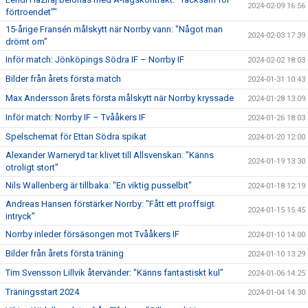
2024-02-09 16:56
förtroendet""
15-årige Fransén målskytt när Norrby vann: "Något man
2024-02-03 17:39
drömt om"
Inför match: Jönköpings Södra IF – Norrby IF
2024-02-02 18:03
Bilder från årets första match
2024-01-31 10:43
Max Andersson årets första målskytt när Norrby kryssade
2024-01-28 13:09
Inför match: Norrby IF – Tvååkers IF
2024-01-26 18:03
Spelschemat för Ettan Södra spikat
2024-01-20 12:00
Alexander Warneryd tar klivet till Allsvenskan: "Känns
2024-01-19 13:30
otroligt stort"
Nils Wallenberg är tillbaka: "En viktig pusselbit"
2024-01-18 12:19
Andreas Hansen förstärker Norrby: "Fått ett proffsigt
2024-01-15 15:45
intryck"
Norrby inleder försäsongen mot Tvååkers IF
2024-01-10 14:00
Bilder från årets första träning
2024-01-10 13:29
Tim Svensson Lillvik återvänder: "Känns fantastiskt kul"
2024-01-06 14:25
Träningsstart 2024
2024-01-04 14:30