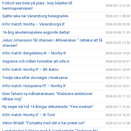
Fotboll ses bäst på plats - köp biljetter till
2024-03-13 16:00
hemmapremiären!
Sjätte raka när Vänersborg besegrades
2024-03-11 08:00
Inför match: Norrby – Vänersborgs IF
2024-03-08 20:05
16-årig akademispelare avgjorde derbyt
2024-03-06 11:39
Julius Johansson får chansen i Allsvenskan: "Jättekul att få
2024-03-05 13:30
chansen"
Inför match: Bergdalens IK – Norrby IF
2024-03-04 19:09
Segrarna och målen fortsätter att rulla in
2024-03-03 09:57
Inför match: Norrby IF – BK Astrio
2024-03-01 18:09
Tredje raka efter storseger i Huskvarna
2024-02-24 17:01
Inför match: Husqvarna FF – Norrby IF
2024-02-23 18:51
Elvin Tahami ny målvakstränare: "Klubbens ambitioner
2024-02-20 11:53
tilltalar mig"
Ny seger när två 14-åringar debuterade: "Fina insatser"
2024-02-17 16:34
Inför match: Norrby IF – IK Tord
2024-02-16 18:24
Viktor Widell: "Fortsätta med det vi har pratat om"
2024-02-16 15:58
Lendi Haziraj belönas med A-lagskontrakt: "Tacksam för