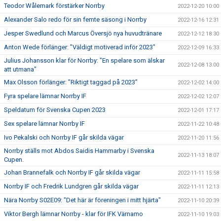
Teodor Wålemark förstärker Norrby
2022-12-20 10:00
Alexander Salo redo för sin femte säsong i Norrby
2022-12-16 12:31
Jesper Swedlund och Marcus Översjö nya huvudtränare
2022-12-12 18:30
Anton Wede förlänger: ”Väldigt motiverad inför 2023"
2022-12-09 16:33
Julius Johansson klar för Norrby: "En spelare som älskar
2022-12-08 13:00
att utmana"
Max Olsson förlänger: ”Riktigt taggad på 2023”
2022-12-02 14:00
Fyra spelare lämnar Norrby IF
2022-12-02 12:07
Speldatum för Svenska Cupen 2023
2022-12-01 17:17
Sex spelare lämnar Norrby IF
2022-11-22 10:48
Ivo Pekalski och Norrby IF går skilda vägar
2022-11-20 11:56
Norrby ställs mot Abdos Saidis Hammarby i Svenska
2022-11-13 18:07
Cupen.
Johan Brannefalk och Norrby IF går skilda vägar
2022-11-11 15:58
Norrby IF och Fredrik Lundgren går skilda vägar
2022-11-11 12:13
Nära Norrby S02E09: "Det här är föreningen i mitt hjärta"
2022-11-10 20:39
Viktor Bergh lämnar Norrby - klar för IFK Värnamo
2022-11-10 19:03