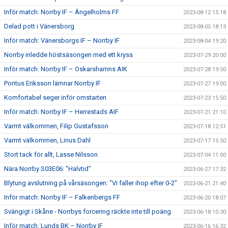
Inför match: Norrby IF – Ängelholms FF
2023-08-12 15:18
Delad pott i Vänersborg
2023-08-05 18:13
Inför match: Vänersborgs IF – Norrby IF
2023-08-04 19:20
Norrby inledde höstsäsongen med ett kryss
2023-07-29 20:00
Inför match: Norrby IF – Oskarshamns AIK
2023-07-28 19:50
Pontus Eriksson lämnar Norrby IF
2023-07-27 19:00
Komfortabel seger inför omstarten
2023-07-23 15:50
Inför match: Norrby IF – Herrestads AIF
2023-07-21 21:10
Varmt välkommen, Filip Gustafsson
2023-07-18 12:51
Varmt välkommen, Linus Dahl
2023-07-17 15:50
Stort tack för allt, Lasse Nilsson
2023-07-04 11:00
Nära Norrby S03E06: "Halvtid"
2023-06-27 17:32
Blytung avslutning på vårsäsongen: "Vi faller ihop efter 0-2"
2023-06-21 21:40
Inför match: Norrby IF – Falkenbergs FF
2023-06-20 18:07
Svängigt i Skåne - Norrbys forcering räckte inte till poäng
2023-06-18 10:30
Inför match: Lunds BK – Norrby IF
2023-06-16 16:32