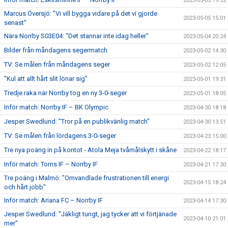
2023-05-05 19:32
Marcus Översjö: "Vi vill bygga vidare på det vi gjorde
2023-05-05 15:01
senast"
Nära Norrby S03E04: "Det stannar inte idag heller"
2023-05-04 20:24
Bilder från måndagens segermatch
2023-05-02 14:30
TV: Se målen från måndagens seger
2023-05-02 12:05
"Kul att allt hårt slit lönar sig"
2023-05-01 19:31
Tredje raka när Norrby tog en ny 3-0-seger
2023-05-01 18:05
Inför match: Norrby IF – BK Olympic
2023-04-30 18:18
Jesper Swedlund: "Tror på en publikvänlig match"
2023-04-30 13:51
TV: Se målen från lördagens 3-0-seger
2023-04-23 15:00
Tre nya poäng in på kontot - Atola Meja tvåmålskytt i skåne
2023-04-22 18:17
Inför match: Torns IF – Norrby IF
2023-04-21 17:30
Tre poäng i Malmö: "Omvandlade frustrationen till energi
2023-04-15 18:24
och hårt jobb"
Inför match: Ariana FC – Norrby IF
2023-04-14 17:30
Jesper Swedlund: "Jäkligt tungt, jag tycker att vi förtjänade
2023-04-10 21:01
mer"