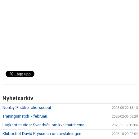
DOKUMENT
BILDARKIV
BILDER 2025
TABELL ETTAN SÖDRA 2025
Nyhetsarkiv
Norrby IF söker chefsscout
2026-05-22 13:13
Träningsmatch 7 februari
2026-02-05 08:29
Lagkapten Vidar Svendsén om kvalmatcherna
2025-11-17 19:06
Klubbchef David Kryssman om avslutningen
2025-10-29 22:04