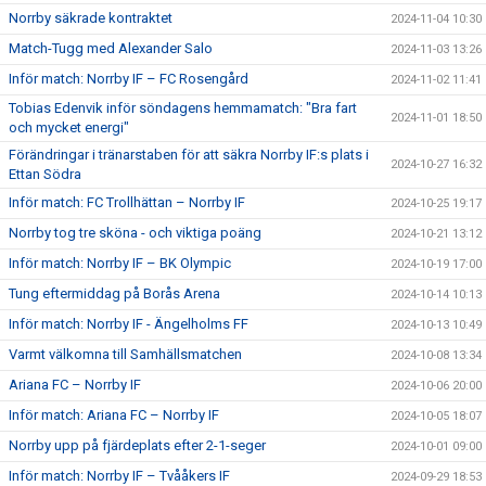
Norrby säkrade kontraktet
2024-11-04 10:30
Match-Tugg med Alexander Salo
2024-11-03 13:26
Inför match: Norrby IF – FC Rosengård
2024-11-02 11:41
Tobias Edenvik inför söndagens hemmamatch: "Bra fart
2024-11-01 18:50
och mycket energi"
Förändringar i tränarstaben för att säkra Norrby IF:s plats i
2024-10-27 16:32
Ettan Södra
Inför match: FC Trollhättan – Norrby IF
2024-10-25 19:17
Norrby tog tre sköna - och viktiga poäng
2024-10-21 13:12
Inför match: Norrby IF – BK Olympic
2024-10-19 17:00
Tung eftermiddag på Borås Arena
2024-10-14 10:13
Inför match: Norrby IF - Ängelholms FF
2024-10-13 10:49
Varmt välkomna till Samhällsmatchen
2024-10-08 13:34
Ariana FC – Norrby IF
2024-10-06 20:00
Inför match: Ariana FC – Norrby IF
2024-10-05 18:07
Norrby upp på fjärdeplats efter 2-1-seger
2024-10-01 09:00
Inför match: Norrby IF – Tvååkers IF
2024-09-29 18:53