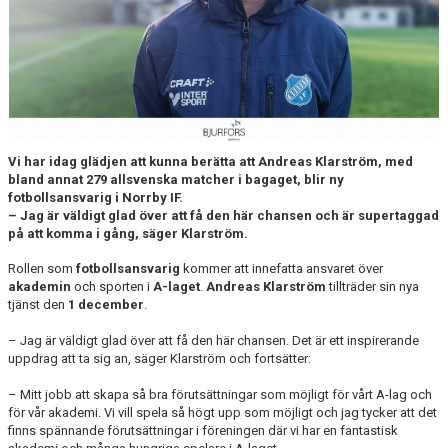
DOKUMENT
BILDARKIV
BILDER 2025
TABELL ETTAN SÖDRA 2025
Vi har idag glädjen att kunna berätta att Andreas Klarström, med
bland annat 279 allsvenska matcher i bagaget, blir ny
fotbollsansvarig i Norrby IF.
– Jag är väldigt glad över att få den här chansen och är supertaggad
på att komma i gång, säger Klarström.
Rollen som
fotbollsansvarig
kommer att innefatta ansvaret över
akademin
och sporten i
A-laget
.
Andreas Klarström
tillträder sin nya
tjänst den
1 december
.
– Jag är väldigt glad över att få den här chansen. Det är ett inspirerande
uppdrag att ta sig an, säger Klarström och fortsätter:
– Mitt jobb att skapa så bra förutsättningar som möjligt för vårt A-lag och
för vår akademi. Vi vill spela så högt upp som möjligt och jag tycker att det
finns spännande förutsättningar i föreningen där vi har en fantastisk