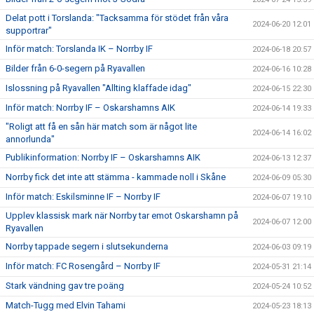
Delat pott i Torslanda: "Tacksamma för stödet från våra
2024-06-20 12:01
supportrar"
Inför match: Torslanda IK – Norrby IF
2024-06-18 20:57
Bilder från 6-0-segern på Ryavallen
2024-06-16 10:28
Islossning på Ryavallen "Allting klaffade idag"
2024-06-15 22:30
Inför match: Norrby IF – Oskarshamns AIK
2024-06-14 19:33
"Roligt att få en sån här match som är något lite
2024-06-14 16:02
annorlunda"
Publikinformation: Norrby IF – Oskarshamns AIK
2024-06-13 12:37
Norrby fick det inte att stämma - kammade noll i Skåne
2024-06-09 05:30
Inför match: Eskilsminne IF – Norrby IF
2024-06-07 19:10
Upplev klassisk mark när Norrby tar emot Oskarshamn på
2024-06-07 12:00
Ryavallen
Norrby tappade segern i slutsekunderna
2024-06-03 09:19
Inför match: FC Rosengård – Norrby IF
2024-05-31 21:14
Stark vändning gav tre poäng
2024-05-24 10:52
Match-Tugg med Elvin Tahami
2024-05-23 18:13