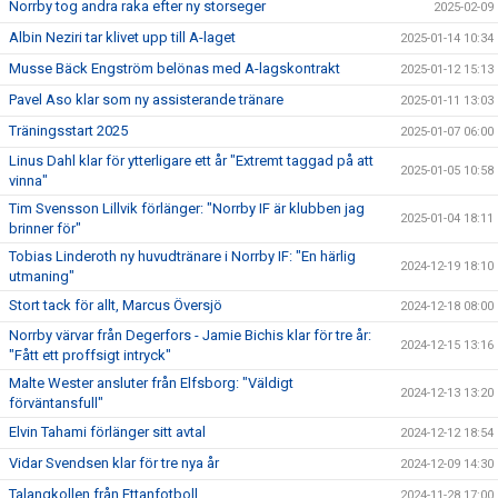
Norrby tog andra raka efter ny storseger
2025-02-09
Albin Neziri tar klivet upp till A-laget
2025-01-14 10:34
Musse Bäck Engström belönas med A-lagskontrakt
2025-01-12 15:13
Pavel Aso klar som ny assisterande tränare
2025-01-11 13:03
Träningsstart 2025
2025-01-07 06:00
Linus Dahl klar för ytterligare ett år "Extremt taggad på att
2025-01-05 10:58
vinna"
Tim Svensson Lillvik förlänger: "Norrby IF är klubben jag
2025-01-04 18:11
brinner för"
Tobias Linderoth ny huvudtränare i Norrby IF: "En härlig
2024-12-19 18:10
utmaning"
Stort tack för allt, Marcus Översjö
2024-12-18 08:00
Norrby värvar från Degerfors - Jamie Bichis klar för tre år:
2024-12-15 13:16
"Fått ett proffsigt intryck"
Malte Wester ansluter från Elfsborg: "Väldigt
2024-12-13 13:20
förväntansfull"
Elvin Tahami förlänger sitt avtal
2024-12-12 18:54
Vidar Svendsen klar för tre nya år
2024-12-09 14:30
Talangkollen från Ettanfotboll
2024-11-28 17:00