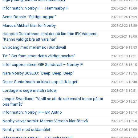
Inför match: Norrby IF – Hammarby IF
2023-02-24 18:00
Semir Bosnic: "Riktigt taggad"
2023-02-24 13:59
Marcus Mikhail klar för Norrby
2023-02-22 15:50
Hampus Gustafsson ansluter på lån från IFK Värnamo:
2023-02-21 18:00
"Känns väldigt bra att vara här"
En poäng med mersmak i Sundsvall
2023-02-19 19:53
TV: " Ser fram emot detta väldigt mycket"
2023-02-18 17:21
Inför cuppremiären: GIF Sundsvall – Norrby IF
2023-02-18 16:15
Nära Norrby S03E03: "Beep, Beep, Beep"
2023-02-17 13:35
Oscar Gustafsson tar klivet upp till A-laget.
2023-02-16 10:48
Lördagens segermatch i bilder
2023-02-13 10:51
Jesper Swedlund: ”Vi vill se att de sakerna vi tränar på tar
2023-02-10 18:27
oss framåt”
Inför match: Norrby IF – BK Astrio
2023-02-10 18:14
Norrby värvar norskt: Marcus Victorio klar för två
2023-02-10 13:50
Norrby föll med uddamålet
2023-02-05 12:00