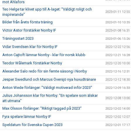
mot Ahlafors
Teo Helge tar klivet upp till A-laget: "Väldigt roligt och
2023-01-11 12:55
inspirerande"
Bilder från årets första träning
2023-01-10 10:35
Victor Astor förstärker Norrby IF
2023-01-08 16:31
Träningsstart 2023
2023-01-06 15:26
Vidar Svendsen klar för Norrby IF
2022-12-22 12:56
Anton Cajtoft lämnar Norrby - klar för norsk klubb
2022-12-21 16:28
Teodor Wålemark förstärker Norrby
2022-12-20 10:00
Alexander Salo redo för sin femte säsong i Norrby
2022-12-16 12:31
Jesper Swedlund och Marcus Översjö nya huvudtränare
2022-12-12 18:30
Anton Wede förlänger: ”Väldigt motiverad inför 2023"
2022-12-09 16:33
Julius Johansson klar för Norrby: "En spelare som älskar
2022-12-08 13:00
att utmana"
Max Olsson förlänger: ”Riktigt taggad på 2023”
2022-12-02 14:00
Fyra spelare lämnar Norrby IF
2022-12-02 12:07
Speldatum för Svenska Cupen 2023
2022-12-01 17:17