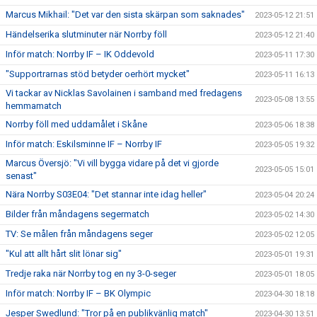
Marcus Mikhail: "Det var den sista skärpan som saknades"
2023-05-12 21:51
Händelserika slutminuter när Norrby föll
2023-05-12 21:40
Inför match: Norrby IF – IK Oddevold
2023-05-11 17:30
"Supportrarnas stöd betyder oerhört mycket"
2023-05-11 16:13
Vi tackar av Nicklas Savolainen i samband med fredagens
2023-05-08 13:55
hemmamatch
Norrby föll med uddamålet i Skåne
2023-05-06 18:38
Inför match: Eskilsminne IF – Norrby IF
2023-05-05 19:32
Marcus Översjö: "Vi vill bygga vidare på det vi gjorde
2023-05-05 15:01
senast"
Nära Norrby S03E04: "Det stannar inte idag heller"
2023-05-04 20:24
Bilder från måndagens segermatch
2023-05-02 14:30
TV: Se målen från måndagens seger
2023-05-02 12:05
"Kul att allt hårt slit lönar sig"
2023-05-01 19:31
Tredje raka när Norrby tog en ny 3-0-seger
2023-05-01 18:05
Inför match: Norrby IF – BK Olympic
2023-04-30 18:18
Jesper Swedlund: "Tror på en publikvänlig match"
2023-04-30 13:51