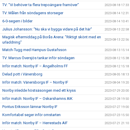
TV: "Vi behöver ta flera trepoängare framöver"
2023-08-18 17:33
TV: Målen från söndagens storseger
2023-08-14 12:31
6-0-segern i bilder
2023-08-14 10:41
Julius Johansson: "Nu ska vi bygga vidare på det här"
2023-08-13 22:58
Magisk eftermiddag på Borås Arena: "Riktigt skönt med en
2023-08-13 22:56
urladdning"
Match-Tugg med Hampus Gustafsson
2023-08-13 15:14
TV: Marcus Översjös tankar inför söndagen
2023-08-12 15:38
Inför match: Norrby IF – Ängelholms FF
2023-08-12 15:18
Delad pott i Vänersborg
2023-08-05 18:13
Inför match: Vänersborgs IF – Norrby IF
2023-08-04 19:20
Norrby inledde höstsäsongen med ett kryss
2023-07-29 20:00
Inför match: Norrby IF – Oskarshamns AIK
2023-07-28 19:50
Pontus Eriksson lämnar Norrby IF
2023-07-27 19:00
Komfortabel seger inför omstarten
2023-07-23 15:50
Inför match: Norrby IF – Herrestads AIF
2023-07-21 21:10