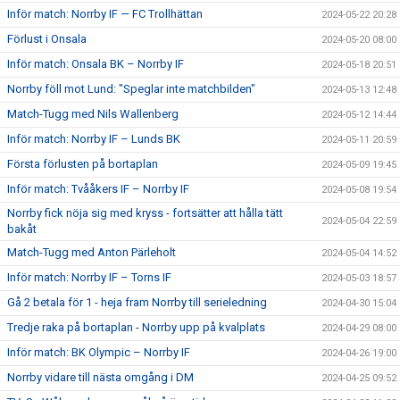
Inför match: Norrby IF — FC Trollhättan
2024-05-22 20:28
Förlust i Onsala
2024-05-20 08:00
Inför match: Onsala BK – Norrby IF
2024-05-18 20:51
Norrby föll mot Lund: "Speglar inte matchbilden"
2024-05-13 12:48
Match-Tugg med Nils Wallenberg
2024-05-12 14:44
Inför match: Norrby IF – Lunds BK
2024-05-11 20:59
Första förlusten på bortaplan
2024-05-09 19:45
Inför match: Tvååkers IF – Norrby IF
2024-05-08 19:54
Norrby fick nöja sig med kryss - fortsätter att hålla tätt
2024-05-04 22:59
bakåt
Match-Tugg med Anton Pärleholt
2024-05-04 14:52
Inför match: Norrby IF – Torns IF
2024-05-03 18:57
Gå 2 betala för 1 - heja fram Norrby till serieledning
2024-04-30 15:04
Tredje raka på bortaplan - Norrby upp på kvalplats
2024-04-29 08:00
Inför match: BK Olympic – Norrby IF
2024-04-26 19:00
Norrby vidare till nästa omgång i DM
2024-04-25 09:52