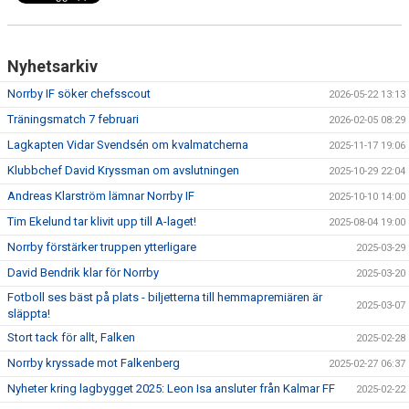
Nyhetsarkiv
Norrby IF söker chefsscout
2026-05-22 13:13
Träningsmatch 7 februari
2026-02-05 08:29
Lagkapten Vidar Svendsén om kvalmatcherna
2025-11-17 19:06
Klubbchef David Kryssman om avslutningen
2025-10-29 22:04
Andreas Klarström lämnar Norrby IF
2025-10-10 14:00
Tim Ekelund tar klivit upp till A-laget!
2025-08-04 19:00
Norrby förstärker truppen ytterligare
2025-03-29
David Bendrik klar för Norrby
2025-03-20
Fotboll ses bäst på plats - biljetterna till hemmapremiären är
2025-03-07
släppta!
Stort tack för allt, Falken
2025-02-28
Norrby kryssade mot Falkenberg
2025-02-27 06:37
Nyheter kring lagbygget 2025: Leon Isa ansluter från Kalmar FF
2025-02-22