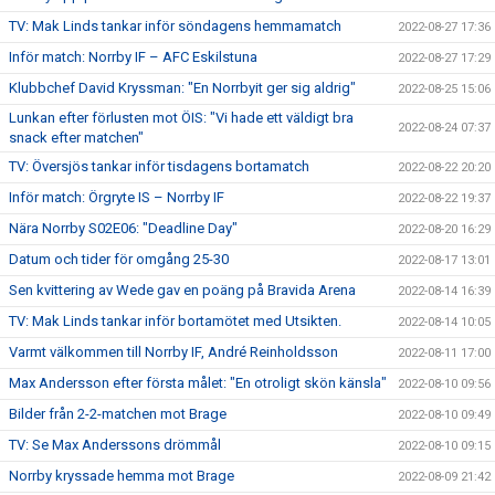
TV: Mak Linds tankar inför söndagens hemmamatch
2022-08-27 17:36
Inför match: Norrby IF – AFC Eskilstuna
2022-08-27 17:29
Klubbchef David Kryssman: "En Norrbyit ger sig aldrig"
2022-08-25 15:06
Lunkan efter förlusten mot ÖIS: "Vi hade ett väldigt bra
2022-08-24 07:37
snack efter matchen"
TV: Översjös tankar inför tisdagens bortamatch
2022-08-22 20:20
Inför match: Örgryte IS – Norrby IF
2022-08-22 19:37
Nära Norrby S02E06: "Deadline Day"
2022-08-20 16:29
Datum och tider för omgång 25-30
2022-08-17 13:01
Sen kvittering av Wede gav en poäng på Bravida Arena
2022-08-14 16:39
TV: Mak Linds tankar inför bortamötet med Utsikten.
2022-08-14 10:05
Varmt välkommen till Norrby IF, André Reinholdsson
2022-08-11 17:00
Max Andersson efter första målet: "En otroligt skön känsla"
2022-08-10 09:56
Bilder från 2-2-matchen mot Brage
2022-08-10 09:49
TV: Se Max Anderssons drömmål
2022-08-10 09:15
Norrby kryssade hemma mot Brage
2022-08-09 21:42