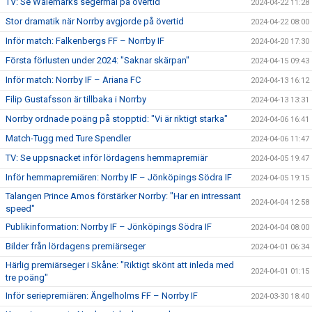
TV: Se Wålemarks segermål på övertid
2024-04-22 11:28
Stor dramatik när Norrby avgjorde på övertid
2024-04-22 08:00
Inför match: Falkenbergs FF – Norrby IF
2024-04-20 17:30
Första förlusten under 2024: "Saknar skärpan"
2024-04-15 09:43
Inför match: Norrby IF – Ariana FC
2024-04-13 16:12
Filip Gustafsson är tillbaka i Norrby
2024-04-13 13:31
Norrby ordnade poäng på stopptid: "Vi är riktigt starka"
2024-04-06 16:41
Match-Tugg med Ture Spendler
2024-04-06 11:47
TV: Se uppsnacket inför lördagens hemmapremiär
2024-04-05 19:47
Inför hemmapremiären: Norrby IF – Jönköpings Södra IF
2024-04-05 19:15
Talangen Prince Amos förstärker Norrby: "Har en intressant
2024-04-04 12:58
speed"
Publikinformation: Norrby IF – Jönköpings Södra IF
2024-04-04 08:00
Bilder från lördagens premiärseger
2024-04-01 06:34
Härlig premiärseger i Skåne: "Riktigt skönt att inleda med
2024-04-01 01:15
tre poäng"
Inför seriepremiären: Ängelholms FF – Norrby IF
2024-03-30 18:40