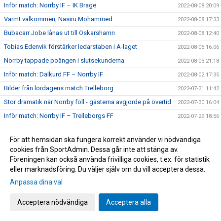
Inför match: Norrby IF – IK Brage
2022-08-08 20:09
Varmt välkommen, Nasiru Mohammed
2022-08-08 17:33
Bubacarr Jobe lånas ut till Oskarshamn
2022-08-08 12:40
Tobias Edenvik förstärker ledarstaben i A-laget
2022-08-05 16:06
Norrby tappade poängen i slutsekunderna
2022-08-03 21:18
Inför match: Dalkurd FF – Norrby IF
2022-08-02 17:35
Bilder från lördagens match Trelleborg
2022-07-31 11:42
Stor dramatik när Norrby föll - gästerna avgjorde på övertid
2022-07-30 16:04
Inför match: Norrby IF – Trelleborgs FF
2022-07-29 18:56
Tung eftermiddag på Grimsta
2022-07-24 16:00
För att hemsidan ska fungera korrekt använder vi nödvändiga
Inför match: IF Brommapojkarna – Norrby IF
2022-07-23 17:45
cookies från SportAdmin. Dessa går inte att stänga av.
Christian Rubio Sivodedov och Norrby IF går skilda vägar
2022-07-20 20:48
Föreningen kan också använda frivilliga cookies, t.ex. för statistik
eller marknadsföring. Du väljer själv om du vill acceptera dessa.
Bilder från tisdagens 1-1-match mot J-Södra
2022-07-19 23:21
Anpassa dina val
Delad pott på Borås Arena
2022-07-19 21:16
Inför match: Norrby IF – Jönköpings Södra IF
2022-07-18 18:52
Acceptera nödvändiga
Acceptera alla
Jaheem Burke och Victor Karlsson ansluter på lån
2022-07-18 16:08