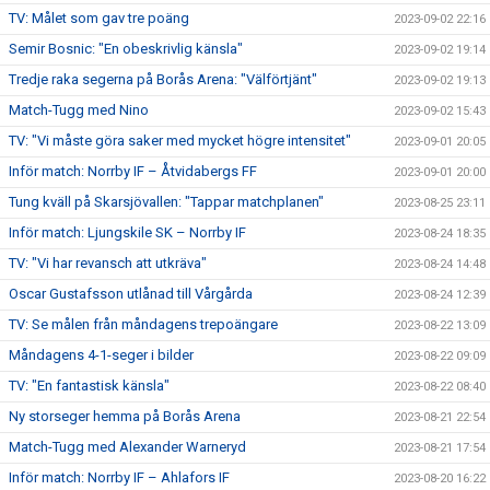
TV: Målet som gav tre poäng
2023-09-02 22:16
Semir Bosnic: "En obeskrivlig känsla"
2023-09-02 19:14
Tredje raka segerna på Borås Arena: "Välförtjänt"
2023-09-02 19:13
Match-Tugg med Nino
2023-09-02 15:43
TV: "Vi måste göra saker med mycket högre intensitet"
2023-09-01 20:05
Inför match: Norrby IF – Åtvidabergs FF
2023-09-01 20:00
Tung kväll på Skarsjövallen: "Tappar matchplanen"
2023-08-25 23:11
Inför match: Ljungskile SK – Norrby IF
2023-08-24 18:35
TV: "Vi har revansch att utkräva"
2023-08-24 14:48
Oscar Gustafsson utlånad till Vårgårda
2023-08-24 12:39
TV: Se målen från måndagens trepoängare
2023-08-22 13:09
Måndagens 4-1-seger i bilder
2023-08-22 09:09
TV: "En fantastisk känsla"
2023-08-22 08:40
Ny storseger hemma på Borås Arena
2023-08-21 22:54
Match-Tugg med Alexander Warneryd
2023-08-21 17:54
Inför match: Norrby IF – Ahlafors IF
2023-08-20 16:22