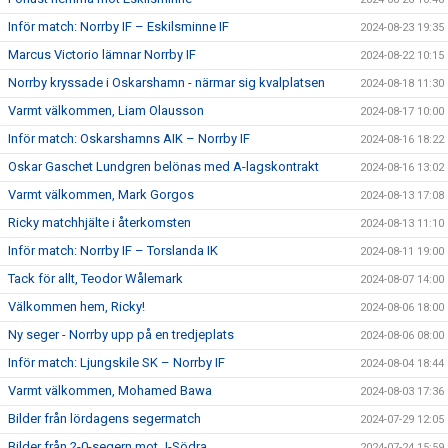
Inför match: Norrby IF – Eskilsminne IF
2024-08-23 19:35
Marcus Victorio lämnar Norrby IF
2024-08-22 10:15
Norrby kryssade i Oskarshamn - närmar sig kvalplatsen
2024-08-18 11:30
Varmt välkommen, Liam Olausson
2024-08-17 10:00
Inför match: Oskarshamns AIK – Norrby IF
2024-08-16 18:22
Oskar Gaschet Lundgren belönas med A-lagskontrakt
2024-08-16 13:02
Varmt välkommen, Mark Gorgos
2024-08-13 17:08
Ricky matchhjälte i återkomsten
2024-08-13 11:10
Inför match: Norrby IF – Torslanda IK
2024-08-11 19:00
Tack för allt, Teodor Wålemark
2024-08-07 14:00
Välkommen hem, Ricky!
2024-08-06 18:00
Ny seger - Norrby upp på en tredjeplats
2024-08-06 08:00
Inför match: Ljungskile SK – Norrby IF
2024-08-04 18:44
Varmt välkommen, Mohamed Bawa
2024-08-03 17:36
Bilder från lördagens segermatch
2024-07-29 12:05
Bilder från 2-0-segern mot J-Södra
2024-07-24 15:59