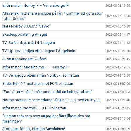
Inför match: Norrby IF – Vänersborgs IF
2023-05-28 19:25
Allsvensk mittfältare ansluter på lån: "Kommer att göra stor
2023-05-27 16:00
nytta för oss"
Nära Norrby S03E05: "Savvo"
2023-05-25 15:28
Skadeuppdatering A-laget
2023-05-22 14:17
TV: Se Norrbys mål i 4-1-segern
2023-05-21 11:13
TV: Upplev glädjen efter segern i Ängelholm
2023-05-20 21:50
Skön trepoängare i Skåne
2023-05-20 21:45
Inför match: Ängelholms FF – Norrby IF
2023-05-19 19:35
TV: Se höjdpunkterna från Norrby - Trollhättan
2023-05-18 12:38
Bilder från 1-1-matchen mot FC Trollhättan
2023-05-18 07:00
"Fortsätter vi så här så kommer det en ketchupeffekt"
2023-05-18 00:03
Norrby pressade serieledarna - fick nöja sig med ett kryss
2023-05-17 21:48
Inför match: Norrby IF – FC Trollhättan
2023-05-16 20:15
"Oerhört tacksam över att jag har fått tillhöra den här
2023-05-13 17:54
föreningen"
Stort tack för allt, Nicklas Savolainen!
2023-05-13 08:59