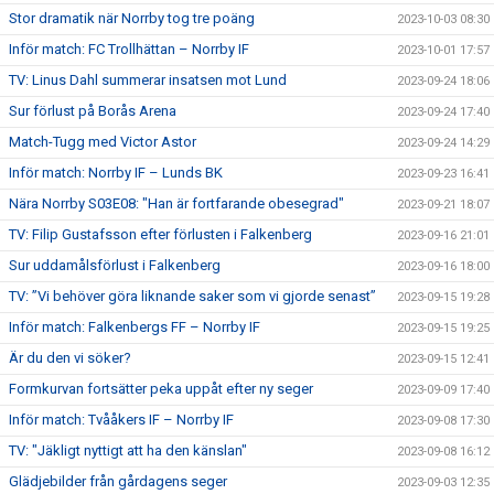
Stor dramatik när Norrby tog tre poäng
2023-10-03 08:30
Inför match: FC Trollhättan – Norrby IF
2023-10-01 17:57
TV: Linus Dahl summerar insatsen mot Lund
2023-09-24 18:06
Sur förlust på Borås Arena
2023-09-24 17:40
Match-Tugg med Victor Astor
2023-09-24 14:29
Inför match: Norrby IF – Lunds BK
2023-09-23 16:41
Nära Norrby S03E08: "Han är fortfarande obesegrad"
2023-09-21 18:07
TV: Filip Gustafsson efter förlusten i Falkenberg
2023-09-16 21:01
Sur uddamålsförlust i Falkenberg
2023-09-16 18:00
TV: ”Vi behöver göra liknande saker som vi gjorde senast”
2023-09-15 19:28
Inför match: Falkenbergs FF – Norrby IF
2023-09-15 19:25
Är du den vi söker?
2023-09-15 12:41
Formkurvan fortsätter peka uppåt efter ny seger
2023-09-09 17:40
Inför match: Tvååkers IF – Norrby IF
2023-09-08 17:30
TV: "Jäkligt nyttigt att ha den känslan"
2023-09-08 16:12
Glädjebilder från gårdagens seger
2023-09-03 12:35