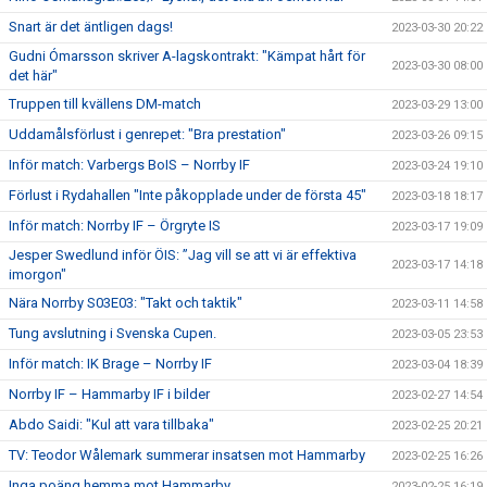
Snart är det äntligen dags!
2023-03-30 20:22
Gudni Ómarsson skriver A-lagskontrakt: "Kämpat hårt för
2023-03-30 08:00
det här"
Truppen till kvällens DM-match
2023-03-29 13:00
Uddamålsförlust i genrepet: "Bra prestation"
2023-03-26 09:15
Inför match: Varbergs BoIS – Norrby IF
2023-03-24 19:10
Förlust i Rydahallen "Inte påkopplade under de första 45"
2023-03-18 18:17
Inför match: Norrby IF – Örgryte IS
2023-03-17 19:09
Jesper Swedlund inför ÖIS: ”Jag vill se att vi är effektiva
2023-03-17 14:18
imorgon"
Nära Norrby S03E03: "Takt och taktik"
2023-03-11 14:58
Tung avslutning i Svenska Cupen.
2023-03-05 23:53
Inför match: IK Brage – Norrby IF
2023-03-04 18:39
Norrby IF – Hammarby IF i bilder
2023-02-27 14:54
Abdo Saidi: "Kul att vara tillbaka"
2023-02-25 20:21
TV: Teodor Wålemark summerar insatsen mot Hammarby
2023-02-25 16:26
Inga poäng hemma mot Hammarby
2023-02-25 16:19