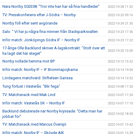
Nära Norrby S02E08: "Tror inte han har så fina handleder"
2022-10-28 11:02
TV: Presskonferens efter J-Södra – Norrby
2022-10-25 09:16
Norrby föll efter sent avgörande
2022-10-24 21:35
Salo: " Vi har ju några fina minnen från Stadsparksvallen
2022-10-23 17:36
Inför match: Jönköpings Södra IF – Norrby IF
2022-10-23 17:22
17-årige Olle Backlund skriver A-lagskontrakt: "Stolt över att
2022-10-20 15:00
ha tagit det här steget"
Norrby nollade hemma mot BP
2022-10-15 15:52
Inför match: Norrby IF – IF Brommapojkarna
2022-10-14 19:04
Lördagens matchvärd: Stiftelsen Garissa
2022-10-14 13:32
Tung förlust i Västerås: "Blir fega"
2022-10-08 17:20
TV: Matchsnack med Mak Lind
2022-10-07 17:24
Inför match: Västerås SK – Norrby IF
2022-10-07 17:10
Backlund debuterade när Norrby kryssade: "Detta man har
2022-10-02 18:50
jobbat för"
TV: Matchsnack med Marcus Översjö
2022-10-01 15:42
Inför match: Norrby IF – Skövde AIK
2022-10-01 15:29