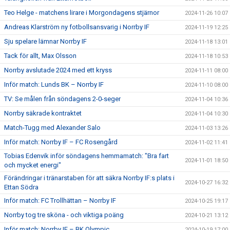
Teo Helge - matchens lirare i Morgondagens stjärnor
2024-11-26 10:07
Andreas Klarström ny fotbollsansvarig i Norrby IF
2024-11-19 12:25
Sju spelare lämnar Norrby IF
2024-11-18 13:01
Tack för allt, Max Olsson
2024-11-18 10:53
Norrby avslutade 2024 med ett kryss
2024-11-11 08:00
Inför match: Lunds BK – Norrby IF
2024-11-10 08:00
TV: Se målen från söndagens 2-0-seger
2024-11-04 10:36
Norrby säkrade kontraktet
2024-11-04 10:30
Match-Tugg med Alexander Salo
2024-11-03 13:26
Inför match: Norrby IF – FC Rosengård
2024-11-02 11:41
Tobias Edenvik inför söndagens hemmamatch: "Bra fart
2024-11-01 18:50
och mycket energi"
Förändringar i tränarstaben för att säkra Norrby IF:s plats i
2024-10-27 16:32
Ettan Södra
Inför match: FC Trollhättan – Norrby IF
2024-10-25 19:17
Norrby tog tre sköna - och viktiga poäng
2024-10-21 13:12
Inför match: Norrby IF – BK Olympic
2024-10-19 17:00