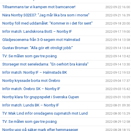
Tillsammans tar vi kampen mot barncancer!
2022-09-22 16:00
Nära Norrby S02E07: "Jag mår lika bra som i morse"
2022-09-21 16:39
Norrby föll med uddamålet: "Kommer in i det för sent"
2022-09-18 20:00
Inför match: Landskrona BoIS – Norrby IF
2022-09-17 19:00
Glädjescenerna från 3-0-segern mot Halmstad
2022-09-14 13:58
Gustav Broman: "Alla gör ett otroligt jobb"
2022-09-14 13:44
TV: Se målen som gav tre poäng
2022-09-14 13:42
Storseger mot serieledarna: "En oerhört bra känsla"
2022-09-14 13:30
Inför match: Norrby IF – Halmstads BK
2022-09-12 19:53
Norrby kryssade borta mot Örebro
2022-09-04 17:37
Inför match: Örebro SK – Norrby IF
2022-09-03 15:42
Norrby klara för gruppspelet i Svenska Cupen
2022-09-01 10:09
Inför match: Lunds BK – Norrby IF
2022-08-31 09:30
TV: Mak Lind inför onsdagens cupmatch mot Lund
2022-08-30 15:29
TV: Se målen som gav tre poäng
2022-08-29 12:58
Norrby upp på säker mark efter hemmaseger
2022-08-28 18:15