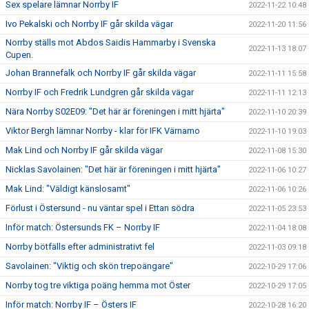
Sex spelare lämnar Norrby IF
2022-11-22 10:48
Ivo Pekalski och Norrby IF går skilda vägar
2022-11-20 11:56
Norrby ställs mot Abdos Saidis Hammarby i Svenska
2022-11-13 18:07
Cupen.
Johan Brannefalk och Norrby IF går skilda vägar
2022-11-11 15:58
Norrby IF och Fredrik Lundgren går skilda vägar
2022-11-11 12:13
Nära Norrby S02E09: "Det här är föreningen i mitt hjärta"
2022-11-10 20:39
Viktor Bergh lämnar Norrby - klar för IFK Värnamo
2022-11-10 19:03
Mak Lind och Norrby IF går skilda vägar
2022-11-08 15:30
Nicklas Savolainen: "Det här är föreningen i mitt hjärta"
2022-11-06 10:27
Mak Lind: "Väldigt känslosamt"
2022-11-06 10:26
Förlust i Östersund - nu väntar spel i Ettan södra
2022-11-05 23:53
Inför match: Östersunds FK – Norrby IF
2022-11-04 18:08
Norrby bötfälls efter administrativt fel
2022-11-03 09:18
Savolainen: "Viktig och skön trepoängare"
2022-10-29 17:06
Norrby tog tre viktiga poäng hemma mot Öster
2022-10-29 17:05
Inför match: Norrby IF – Östers IF
2022-10-28 16:20