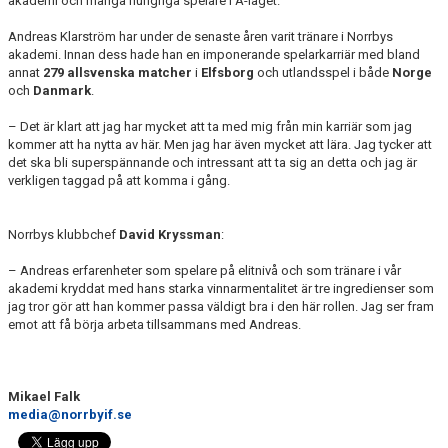
akademi och många hungriga spelare i A-laget.
Andreas Klarström har under de senaste åren varit tränare i Norrbys
akademi. Innan dess hade han en imponerande spelarkarriär med bland
annat
279 allsvenska matcher
i
Elfsborg
och utlandsspel i både
Norge
och
Danmark
.
– Det är klart att jag har mycket att ta med mig från min karriär som jag
kommer att ha nytta av här. Men jag har även mycket att lära. Jag tycker att
det ska bli superspännande och intressant att ta sig an detta och jag är
verkligen taggad på att komma i gång.
Norrbys klubbchef
David Kryssman
:
– Andreas erfarenheter som spelare på elitnivå och som tränare i vår
akademi kryddat med hans starka vinnarmentalitet är tre ingredienser som
jag tror gör att han kommer passa väldigt bra i den här rollen. Jag ser fram
emot att få börja arbeta tillsammans med Andreas.
Mikael Falk
media@norrbyif.se