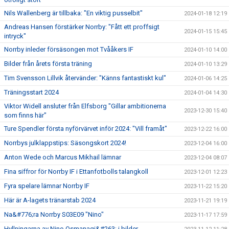
Nils Wallenberg är tillbaka: "En viktig pusselbit"
2024-01-18 12:19
Andreas Hansen förstärker Norrby: "Fått ett proffsigt
2024-01-15 15:45
intryck"
Norrby inleder försäsongen mot Tvååkers IF
2024-01-10 14:00
Bilder från årets första träning
2024-01-10 13:29
Tim Svensson Lillvik återvänder: "Känns fantastiskt kul"
2024-01-06 14:25
Träningsstart 2024
2024-01-04 14:30
Viktor Widell ansluter från Elfsborg "Gillar ambitionerna
2023-12-30 15:40
som finns här"
Ture Spendler första nyförvärvet inför 2024: "Vill framåt"
2023-12-22 16:00
Norrbys julklappstips: Säsongskort 2024!
2023-12-04 16:00
Anton Wede och Marcus Mikhail lämnar
2023-12-04 08:07
Fina siffror för Norrby IF i Ettanfotbolls talangkoll
2023-12-01 12:23
Fyra spelare lämnar Norrby IF
2023-11-22 15:20
Här är A-lagets tränarstab 2024
2023-11-21 19:19
Na&#776;ra Norrby S03E09 "Nino"
2023-11-17 17:59
Hyllningarna av Nino Osmanagi&#263; i bilder