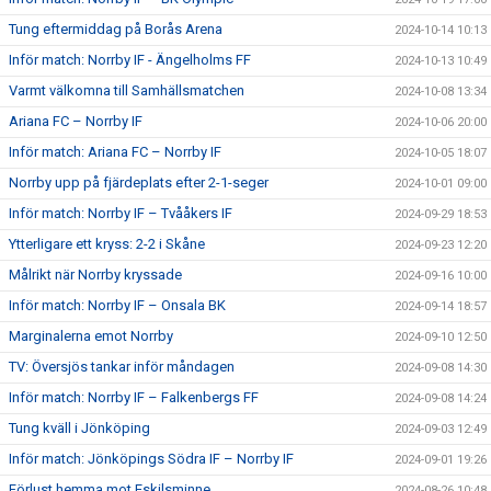
Tung eftermiddag på Borås Arena
2024-10-14 10:13
Inför match: Norrby IF - Ängelholms FF
2024-10-13 10:49
Varmt välkomna till Samhällsmatchen
2024-10-08 13:34
Ariana FC – Norrby IF
2024-10-06 20:00
Inför match: Ariana FC – Norrby IF
2024-10-05 18:07
Norrby upp på fjärdeplats efter 2-1-seger
2024-10-01 09:00
Inför match: Norrby IF – Tvååkers IF
2024-09-29 18:53
Ytterligare ett kryss: 2-2 i Skåne
2024-09-23 12:20
Målrikt när Norrby kryssade
2024-09-16 10:00
Inför match: Norrby IF – Onsala BK
2024-09-14 18:57
Marginalerna emot Norrby
2024-09-10 12:50
TV: Översjös tankar inför måndagen
2024-09-08 14:30
Inför match: Norrby IF – Falkenbergs FF
2024-09-08 14:24
Tung kväll i Jönköping
2024-09-03 12:49
Inför match: Jönköpings Södra IF – Norrby IF
2024-09-01 19:26
Förlust hemma mot Eskilsminne
2024-08-26 10:48