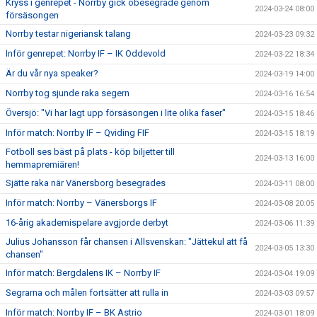
Kryss i genrepet - Norrby gick obesegrade genom
2024-03-24 08:00
försäsongen
Norrby testar nigeriansk talang
2024-03-23 09:32
Inför genrepet: Norrby IF – IK Oddevold
2024-03-22 18:34
Är du vår nya speaker?
2024-03-19 14:00
Norrby tog sjunde raka segern
2024-03-16 16:54
Översjö: "Vi har lagt upp försäsongen i lite olika faser"
2024-03-15 18:46
Inför match: Norrby IF – Qviding FIF
2024-03-15 18:19
Fotboll ses bäst på plats - köp biljetter till
2024-03-13 16:00
hemmapremiären!
Sjätte raka när Vänersborg besegrades
2024-03-11 08:00
Inför match: Norrby – Vänersborgs IF
2024-03-08 20:05
16-årig akademispelare avgjorde derbyt
2024-03-06 11:39
Julius Johansson får chansen i Allsvenskan: "Jättekul att få
2024-03-05 13:30
chansen"
Inför match: Bergdalens IK – Norrby IF
2024-03-04 19:09
Segrarna och målen fortsätter att rulla in
2024-03-03 09:57
Inför match: Norrby IF – BK Astrio
2024-03-01 18:09