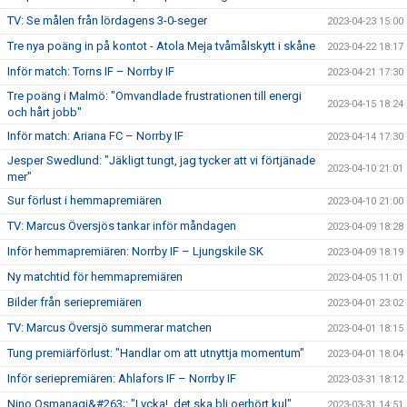
TV: Se målen från lördagens 3-0-seger
2023-04-23 15:00
Tre nya poäng in på kontot - Atola Meja tvåmålskytt i skåne
2023-04-22 18:17
Inför match: Torns IF – Norrby IF
2023-04-21 17:30
Tre poäng i Malmö: "Omvandlade frustrationen till energi
2023-04-15 18:24
och hårt jobb"
Inför match: Ariana FC – Norrby IF
2023-04-14 17:30
Jesper Swedlund: "Jäkligt tungt, jag tycker att vi förtjänade
2023-04-10 21:01
mer"
Sur förlust i hemmapremiären
2023-04-10 21:00
TV: Marcus Översjös tankar inför måndagen
2023-04-09 18:28
Inför hemmapremiären: Norrby IF – Ljungskile SK
2023-04-09 18:19
Ny matchtid för hemmapremiären
2023-04-05 11:01
Bilder från seriepremiären
2023-04-01 23:02
TV: Marcus Översjö summerar matchen
2023-04-01 18:15
Tung premiärförlust: "Handlar om att utnyttja momentum"
2023-04-01 18:04
Inför seriepremiären: Ahlafors IF – Norrby IF
2023-03-31 18:12
Nino Osmanagi&#263;: "Lycka!, det ska bli oerhört kul"
2023-03-31 14:51