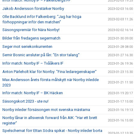
Inför match: Norrby IF – Falkenbergs FF
2023-02-03 19:25
Jakob Andersson förstärker Norrby
2023-02-03 16:00
Olle Backlund inför Falkenberg: "Jag har höga
2023-02-03 11:26
förhoppningar inför den matchen"
Säsongspremiär för Nära Norrby!
2023-02-02 16:14
Bilder från fredagens segermatch
2023-01-30 09:00
Seger mot seriekonkurrenten
2023-01-28 08:00
Semir Bosnic ansluter på lån: "En stor talang"
2023-01-27 16:30
Inför match: Norrby IF – Tvååkers IF
2023-01-26 19:36
Anton Pärleholt klar för Norrby: "Fina ledaregenskaper"
2023-01-23 15:30
Max Andersson årets första målskytt när Norrby inledde
2023-01-21 11:50
2023
Inför match: Norrby IF – BK Häcken
2023-01-19 20:17
Säsongskort 2023 - ute nu!
2023-01-17 15:00
Norrby inleder försäsongen mot svenska mästarna
2023-01-16 19:13
Norrby lånar in allsvensk forward från AIK: "Har ett brett
2023-01-16 15:00
register"
Spelschemat förr Ettan Södra spikat - Norrby inleder borta
2023-01-12 13:35