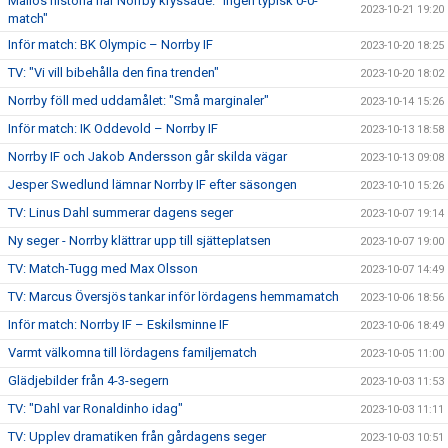
Mållös historia när Norrby kryssade: "Ingen typisk 0-0-
2023-10-21 19:20
match"
Inför match: BK Olympic – Norrby IF
2023-10-20 18:25
TV: "Vi vill bibehålla den fina trenden"
2023-10-20 18:02
Norrby föll med uddamålet: "Små marginaler"
2023-10-14 15:26
Inför match: IK Oddevold – Norrby IF
2023-10-13 18:58
Norrby IF och Jakob Andersson går skilda vägar
2023-10-13 09:08
Jesper Swedlund lämnar Norrby IF efter säsongen
2023-10-10 15:26
TV: Linus Dahl summerar dagens seger
2023-10-07 19:14
Ny seger - Norrby klättrar upp till sjätteplatsen
2023-10-07 19:00
TV: Match-Tugg med Max Olsson
2023-10-07 14:49
TV: Marcus Översjös tankar inför lördagens hemmamatch
2023-10-06 18:56
Inför match: Norrby IF – Eskilsminne IF
2023-10-06 18:49
Varmt välkomna till lördagens familjematch
2023-10-05 11:00
Glädjebilder från 4-3-segern
2023-10-03 11:53
TV: "Dahl var Ronaldinho idag"
2023-10-03 11:11
TV: Upplev dramatiken från gårdagens seger
2023-10-03 10:51