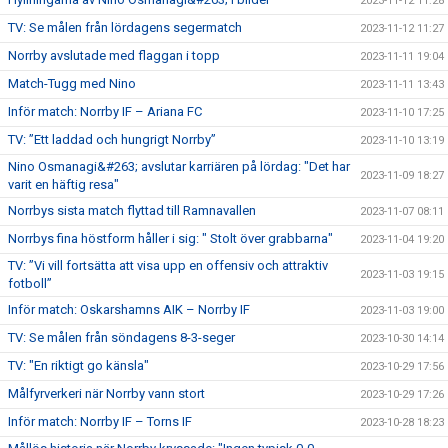
2023-11-12 11:28
TV: Se målen från lördagens segermatch
2023-11-12 11:27
Norrby avslutade med flaggan i topp
2023-11-11 19:04
Match-Tugg med Nino
2023-11-11 13:43
Inför match: Norrby IF – Ariana FC
2023-11-10 17:25
TV: ”Ett laddad och hungrigt Norrby”
2023-11-10 13:19
Nino Osmanagi&#263; avslutar karriären på lördag: "Det har
2023-11-09 18:27
varit en häftig resa"
Norrbys sista match flyttad till Ramnavallen
2023-11-07 08:11
Norrbys fina höstform håller i sig: " Stolt över grabbarna"
2023-11-04 19:20
TV: ”Vi vill fortsätta att visa upp en offensiv och attraktiv
2023-11-03 19:15
fotboll”
Inför match: Oskarshamns AIK – Norrby IF
2023-11-03 19:00
TV: Se målen från söndagens 8-3-seger
2023-10-30 14:14
TV: "En riktigt go känsla"
2023-10-29 17:56
Målfyrverkeri när Norrby vann stort
2023-10-29 17:26
Inför match: Norrby IF – Torns IF
2023-10-28 18:23