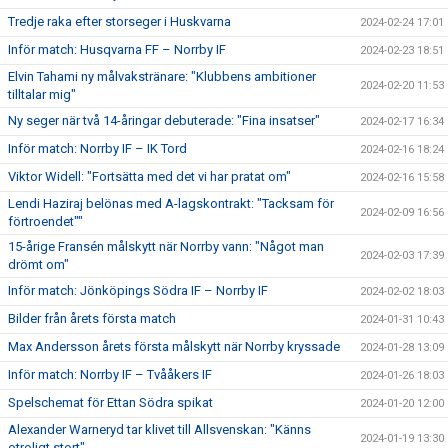
Tredje raka efter storseger i Huskvarna
2024-02-24 17:01
Inför match: Husqvarna FF – Norrby IF
2024-02-23 18:51
Elvin Tahami ny målvakstränare: "Klubbens ambitioner
2024-02-20 11:53
tilltalar mig"
Ny seger när två 14-åringar debuterade: "Fina insatser"
2024-02-17 16:34
Inför match: Norrby IF – IK Tord
2024-02-16 18:24
Viktor Widell: "Fortsätta med det vi har pratat om"
2024-02-16 15:58
Lendi Haziraj belönas med A-lagskontrakt: "Tacksam för
2024-02-09 16:56
förtroendet""
15-årige Fransén målskytt när Norrby vann: "Något man
2024-02-03 17:39
drömt om"
Inför match: Jönköpings Södra IF – Norrby IF
2024-02-02 18:03
Bilder från årets första match
2024-01-31 10:43
Max Andersson årets första målskytt när Norrby kryssade
2024-01-28 13:09
Inför match: Norrby IF – Tvååkers IF
2024-01-26 18:03
Spelschemat för Ettan Södra spikat
2024-01-20 12:00
Alexander Warneryd tar klivet till Allsvenskan: "Känns
2024-01-19 13:30
otroligt stort"