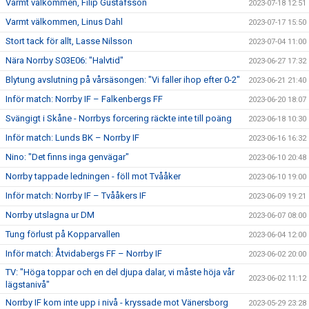
Varmt välkommen, Filip Gustafsson
2023-07-18 12:51
Varmt välkommen, Linus Dahl
2023-07-17 15:50
Stort tack för allt, Lasse Nilsson
2023-07-04 11:00
Nära Norrby S03E06: "Halvtid"
2023-06-27 17:32
Blytung avslutning på vårsäsongen: "Vi faller ihop efter 0-2"
2023-06-21 21:40
Inför match: Norrby IF – Falkenbergs FF
2023-06-20 18:07
Svängigt i Skåne - Norrbys forcering räckte inte till poäng
2023-06-18 10:30
Inför match: Lunds BK – Norrby IF
2023-06-16 16:32
Nino: "Det finns inga genvägar"
2023-06-10 20:48
Norrby tappade ledningen - föll mot Tvååker
2023-06-10 19:00
Inför match: Norrby IF – Tvååkers IF
2023-06-09 19:21
Norrby utslagna ur DM
2023-06-07 08:00
Tung förlust på Kopparvallen
2023-06-04 12:00
Inför match: Åtvidabergs FF – Norrby IF
2023-06-02 20:00
TV: "Höga toppar och en del djupa dalar, vi måste höja vår
2023-06-02 11:12
lägstanivå"
Norrby IF kom inte upp i nivå - kryssade mot Vänersborg
2023-05-29 23:28