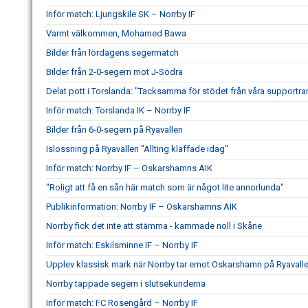
Inför match: Ljungskile SK – Norrby IF
Varmt välkommen, Mohamed Bawa
Bilder från lördagens segermatch
Bilder från 2-0-segern mot J-Södra
Delat pott i Torslanda: "Tacksamma för stödet från våra supportra
Inför match: Torslanda IK – Norrby IF
Bilder från 6-0-segern på Ryavallen
Islossning på Ryavallen "Allting klaffade idag"
Inför match: Norrby IF – Oskarshamns AIK
"Roligt att få en sån här match som är något lite annorlunda"
Publikinformation: Norrby IF – Oskarshamns AIK
Norrby fick det inte att stämma - kammade noll i Skåne
Inför match: Eskilsminne IF – Norrby IF
Upplev klassisk mark när Norrby tar emot Oskarshamn på Ryavall
Norrby tappade segern i slutsekunderna
Inför match: FC Rosengård – Norrby IF