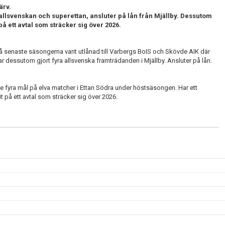
ärv.
allsvenskan och superettan, ansluter på lån från Mjällby. Dessutom
å ett avtal som sträcker sig över 2026.
två senaste säsongerna varit utlånad till Varbergs BoIS och Skövde AIK där
ar dessutom gjort fyra allsvenska framträdanden i Mjällby. Ansluter på lån.
e fyra mål på elva matcher i Ettan Södra under höstsäsongen. Har ett
t på ett avtal som sträcker sig över 2026.