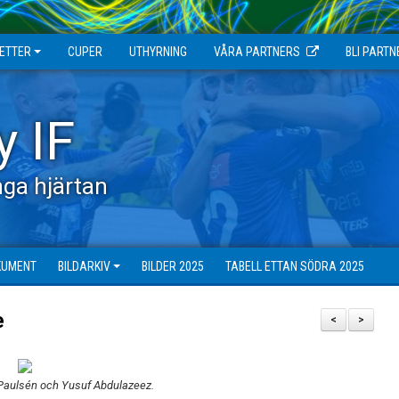
JETTER
CUPER
UTHYRNING
VÅRA PARTNERS
BLI PARTN
y IF
ga hjärtan
KUMENT
BILDARKIV
BILDER 2025
TABELL ETTAN SÖDRA 2025
e
<
>
 Paulsén och Yusuf Abdulazeez.