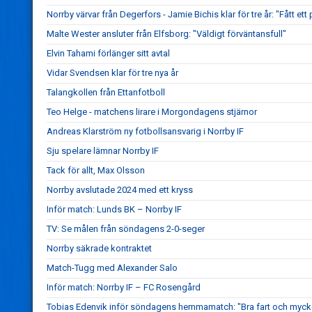
Norrby värvar från Degerfors - Jamie Bichis klar för tre år: "Fått ett 
Malte Wester ansluter från Elfsborg: "Väldigt förväntansfull"
Elvin Tahami förlänger sitt avtal
Vidar Svendsen klar för tre nya år
Talangkollen från Ettanfotboll
Teo Helge - matchens lirare i Morgondagens stjärnor
Andreas Klarström ny fotbollsansvarig i Norrby IF
Sju spelare lämnar Norrby IF
Tack för allt, Max Olsson
Norrby avslutade 2024 med ett kryss
Inför match: Lunds BK – Norrby IF
TV: Se målen från söndagens 2-0-seger
Norrby säkrade kontraktet
Match-Tugg med Alexander Salo
Inför match: Norrby IF – FC Rosengård
Tobias Edenvik inför söndagens hemmamatch: "Bra fart och mycke