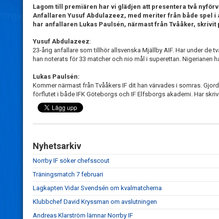
Lagom till premiären har vi glädjen att presentera två nyförv
Anfallaren Yusuf Abdulazeez, med meriter från både spel i 
har anfallaren Lukas Paulsén, närmast från Tvååker, skrivit p
Yusuf Abdulazeez
:
23-årig anfallare som tillhör allsvenska Mjällby AIF. Har under de 
han noterats för 33 matcher och nio mål i superettan. Nigerianen h
Lukas Paulsén:
Kommer närmast från Tvååkers IF dit han värvades i somras. Gjord
förflutet i både IFK Göteborgs och IF Elfsborgs akademi. Har skrivi
Nyhetsarkiv
Norrby IF söker chefsscout
Träningsmatch 7 februari
Lagkapten Vidar Svendsén om kvalmatcherna
Klubbchef David Kryssman om avslutningen
Andreas Klarström lämnar Norrby IF