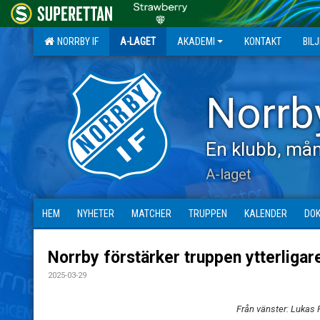
NORRBY IF
A-LAGET
AKADEMI
KONTAKT
BIL
Norrb
En klubb, mån
A-laget
HEM
NYHETER
MATCHER
TRUPPEN
KALENDER
DO
Norrby förstärker truppen ytterligar
2025-03-29
Från vänster: Lukas