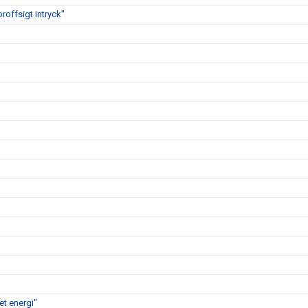
proffsigt intryck"
t energi"