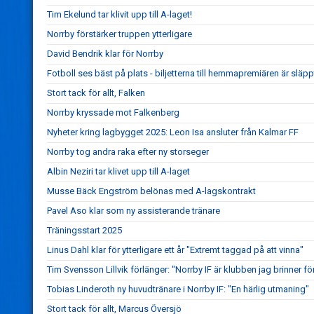
Tim Ekelund tar klivit upp till A-laget!
Norrby förstärker truppen ytterligare
David Bendrik klar för Norrby
Fotboll ses bäst på plats - biljetterna till hemmapremiären är släpp
Stort tack för allt, Falken
Norrby kryssade mot Falkenberg
Nyheter kring lagbygget 2025: Leon Isa ansluter från Kalmar FF
Norrby tog andra raka efter ny storseger
Albin Neziri tar klivet upp till A-laget
Musse Bäck Engström belönas med A-lagskontrakt
Pavel Aso klar som ny assisterande tränare
Träningsstart 2025
Linus Dahl klar för ytterligare ett år "Extremt taggad på att vinna"
Tim Svensson Lillvik förlänger: "Norrby IF är klubben jag brinner fö
Tobias Linderoth ny huvudtränare i Norrby IF: "En härlig utmaning"
Stort tack för allt, Marcus Översjö