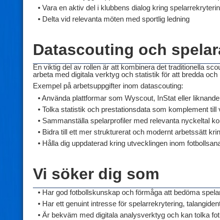
• Vara en aktiv del i klubbens dialog kring spelarrekryte
• Delta vid relevanta möten med sportlig ledning
Datascouting och spelar
En viktig del av rollen är att kombinera det traditionella 
arbeta med digitala verktyg och statistik för att bredda oc
Exempel på arbetsuppgifter inom datascouting:
• Använda plattformar som Wyscout, InStat eller liknande f
• Tolka statistik och prestationsdata som komplement till 
• Sammanställa spelarprofiler med relevanta nyckeltal kopp
• Bidra till ett mer strukturerat och modernt arbetssätt kr
• Hålla dig uppdaterad kring utvecklingen inom fotbollsa
Vi söker dig som
• Har god fotbollskunskap och förmåga att bedöma spelare
• Har ett genuint intresse för spelarrekrytering, talangiden
• Är bekväm med digitala analysverktyg och kan tolka fotb