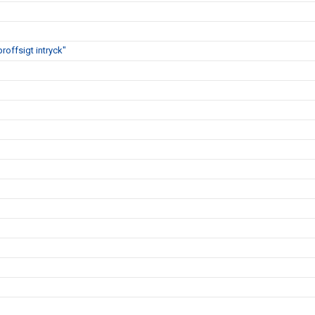
proffsigt intryck"