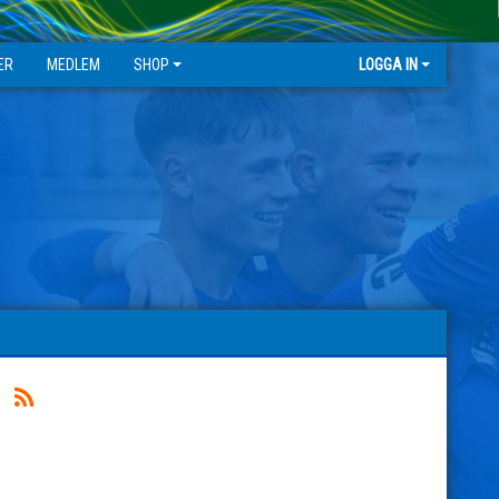
ER
MEDLEM
SHOP
LOGGA IN