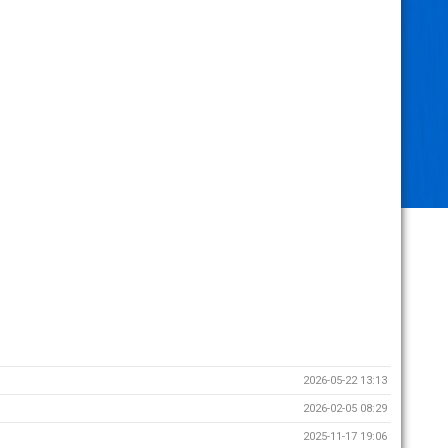
2026-05-22 13:13
2026-02-05 08:29
2025-11-17 19:06