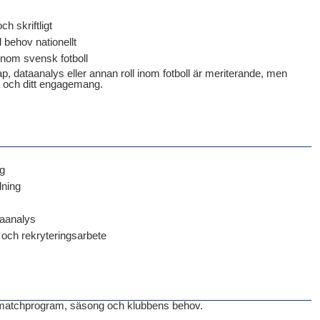
h skriftligt
 behov nationellt
 inom svensk fotboll
ap, dataanalys eller annan roll inom fotboll är meriterande, men
ga och ditt engagemang.
ng
dning
taanalys
 och rekryteringsarbete
ter matchprogram, säsong och klubbens behov.