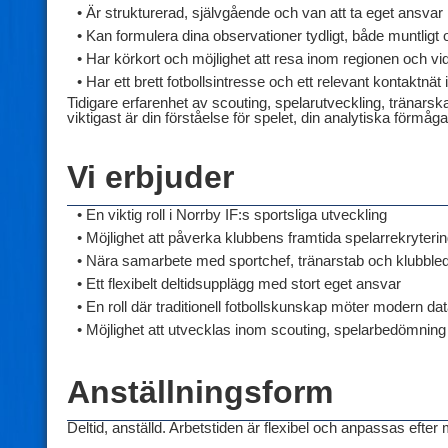
• Är strukturerad, självgående och van att ta eget ansvar
• Kan formulera dina observationer tydligt, både muntligt oc
• Har körkort och möjlighet att resa inom regionen och vid
• Har ett brett fotbollsintresse och ett relevant kontaktnät
Tidigare erfarenhet av scouting, spelarutveckling, tränarsk
viktigast är din förståelse för spelet, din analytiska förmå
Vi erbjuder
• En viktig roll i Norrby IF:s sportsliga utveckling
• Möjlighet att påverka klubbens framtida spelarrekryteri
• Nära samarbete med sportchef, tränarstab och klubble
• Ett flexibelt deltidsupplägg med stort eget ansvar
• En roll där traditionell fotbollskunskap möter modern da
• Möjlighet att utvecklas inom scouting, spelarbedömning
Anställningsform
Deltid, anställd. Arbetstiden är flexibel och anpassas ef