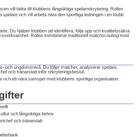
m vill bidra till klubbens långsiktiga spelarrekrytering. Rollen
ra spelare och vill arbeta nära den sportliga ledningen i en klubb
ete. Du hjälper klubben att identifiera, följa upp och kvalitetssäkra
sverksamhet. Rollen kombinerar traditionell matchscouting med
or- och ungdomsnivå. Du följer matcher, analyserar spelare,
hef och tränarstab inför rekryteringsbeslut.
var och ett nära samspel med klubbens sportliga organisation.
ifter
nellt
kultur och långsiktiga behov
rtchef och tränarstab
spelarbank