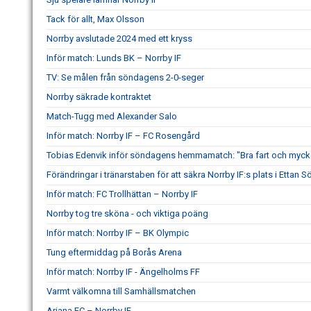
Tack för allt, Max Olsson
Norrby avslutade 2024 med ett kryss
Inför match: Lunds BK – Norrby IF
TV: Se målen från söndagens 2-0-seger
Norrby säkrade kontraktet
Match-Tugg med Alexander Salo
Inför match: Norrby IF – FC Rosengård
Tobias Edenvik inför söndagens hemmamatch: "Bra fart och mycke
Förändringar i tränarstaben för att säkra Norrby IF:s plats i Ettan S
Inför match: FC Trollhättan – Norrby IF
Norrby tog tre sköna - och viktiga poäng
Inför match: Norrby IF – BK Olympic
Tung eftermiddag på Borås Arena
Inför match: Norrby IF - Ängelholms FF
Varmt välkomna till Samhällsmatchen
Ariana FC – Norrby IF