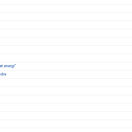
t energi"
ödra