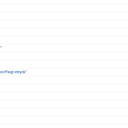
r"
proffsigt intryck"