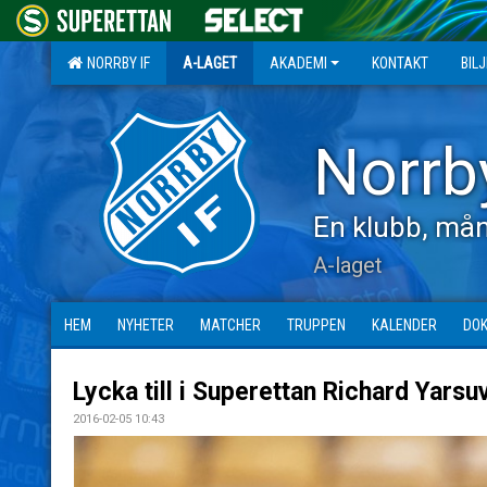
NORRBY IF
A-LAGET
AKADEMI
KONTAKT
BIL
Norrb
En klubb, mån
A-laget
HEM
NYHETER
MATCHER
TRUPPEN
KALENDER
DO
Lycka till i Superettan Richard Yarsu
2016-02-05 10:43