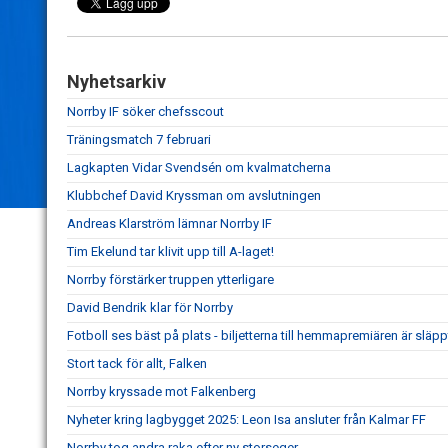
Nyhetsarkiv
Norrby IF söker chefsscout
Träningsmatch 7 februari
Lagkapten Vidar Svendsén om kvalmatcherna
Klubbchef David Kryssman om avslutningen
Andreas Klarström lämnar Norrby IF
Tim Ekelund tar klivit upp till A-laget!
Norrby förstärker truppen ytterligare
David Bendrik klar för Norrby
Fotboll ses bäst på plats - biljetterna till hemmapremiären är släpp
Stort tack för allt, Falken
Norrby kryssade mot Falkenberg
Nyheter kring lagbygget 2025: Leon Isa ansluter från Kalmar FF
Norrby tog andra raka efter ny storseger