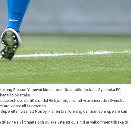
ekung Richard Yarsuvat lämnar oss för att söka lyckan i Syrianska FC.
an till Södertälje.
uccé och det var till stor del Rickys förtjänst att vi avancerade i Svenska
ard vidare till Superettan.
ill Superettan visar att Norrby IF är en bra förening där man som spelare kan
ill av hela vårt hjärta och du ska veta att du alltid är välkommen tillbaka till