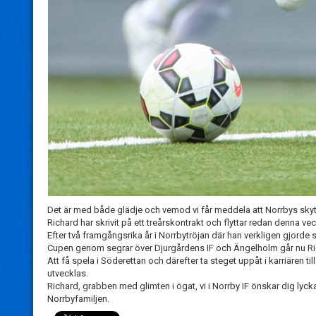
Det är med både glädje och vemod vi får meddela att Norrbys skytt
Richard har skrivit på ett treårskontrakt och flyttar redan denna veck
Efter två framgångsrika år i Norrbytröjan där han verkligen gjorde s
Cupen genom segrar över Djurgårdens IF och Ängelholm går nu Rick
Att få spela i Söderettan och därefter ta steget uppåt i karriären t
utvecklas.
Richard, grabben med glimten i ögat, vi i Norrby IF önskar dig lycka t
Norrbyfamiljen.