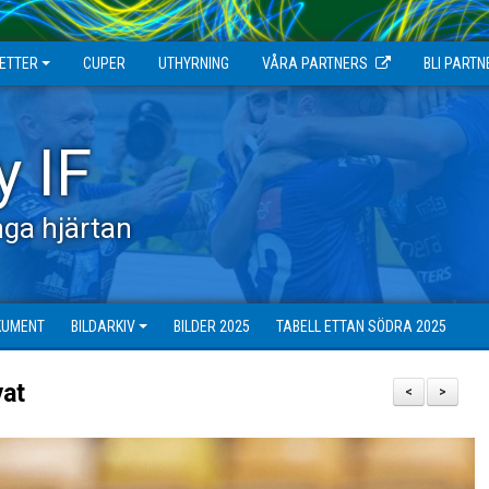
JETTER
CUPER
UTHYRNING
VÅRA PARTNERS
BLI PARTN
y IF
ga hjärtan
KUMENT
BILDARKIV
BILDER 2025
TABELL ETTAN SÖDRA 2025
vat
<
>