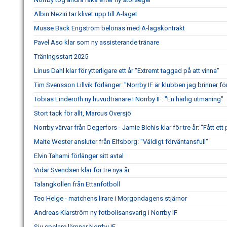
Albin Neziri tar klivet upp till A-laget
Musse Bäck Engström belönas med A-lagskontrakt
Pavel Aso klar som ny assisterande tränare
Träningsstart 2025
Linus Dahl klar för ytterligare ett år "Extremt taggad på att vinna"
Tim Svensson Lillvik förlänger: "Norrby IF är klubben jag brinner fö
Tobias Linderoth ny huvudtränare i Norrby IF: "En härlig utmaning"
Stort tack för allt, Marcus Översjö
Norrby värvar från Degerfors - Jamie Bichis klar för tre år: "Fått ett 
Malte Wester ansluter från Elfsborg: "Väldigt förväntansfull"
Elvin Tahami förlänger sitt avtal
Vidar Svendsen klar för tre nya år
Talangkollen från Ettanfotboll
Teo Helge - matchens lirare i Morgondagens stjärnor
Andreas Klarström ny fotbollsansvarig i Norrby IF
Sju spelare lämnar Norrby IF