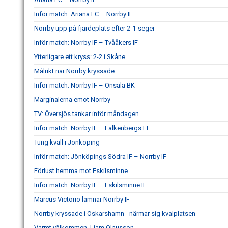
Inför match: Ariana FC – Norrby IF
Norrby upp på fjärdeplats efter 2-1-seger
Inför match: Norrby IF – Tvååkers IF
Ytterligare ett kryss: 2-2 i Skåne
Målrikt när Norrby kryssade
Inför match: Norrby IF – Onsala BK
Marginalerna emot Norrby
TV: Översjös tankar inför måndagen
Inför match: Norrby IF – Falkenbergs FF
Tung kväll i Jönköping
Inför match: Jönköpings Södra IF – Norrby IF
Förlust hemma mot Eskilsminne
Inför match: Norrby IF – Eskilsminne IF
Marcus Victorio lämnar Norrby IF
Norrby kryssade i Oskarshamn - närmar sig kvalplatsen
Varmt välkommen, Liam Olausson