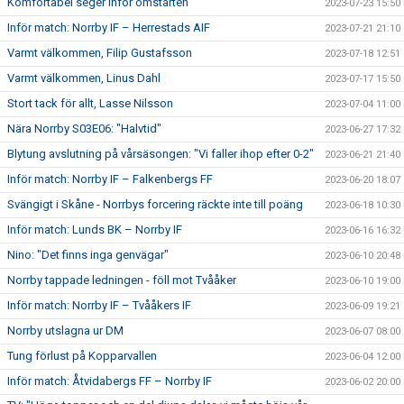
Komfortabel seger inför omstarten
2023-07-23 15:50
Inför match: Norrby IF – Herrestads AIF
2023-07-21 21:10
Varmt välkommen, Filip Gustafsson
2023-07-18 12:51
Varmt välkommen, Linus Dahl
2023-07-17 15:50
Stort tack för allt, Lasse Nilsson
2023-07-04 11:00
Nära Norrby S03E06: "Halvtid"
2023-06-27 17:32
Blytung avslutning på vårsäsongen: "Vi faller ihop efter 0-2"
2023-06-21 21:40
Inför match: Norrby IF – Falkenbergs FF
2023-06-20 18:07
Svängigt i Skåne - Norrbys forcering räckte inte till poäng
2023-06-18 10:30
Inför match: Lunds BK – Norrby IF
2023-06-16 16:32
Nino: "Det finns inga genvägar"
2023-06-10 20:48
Norrby tappade ledningen - föll mot Tvååker
2023-06-10 19:00
Inför match: Norrby IF – Tvååkers IF
2023-06-09 19:21
Norrby utslagna ur DM
2023-06-07 08:00
Tung förlust på Kopparvallen
2023-06-04 12:00
Inför match: Åtvidabergs FF – Norrby IF
2023-06-02 20:00