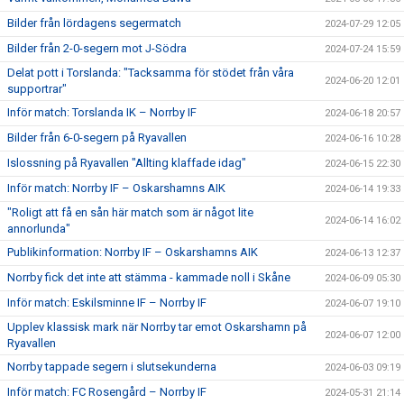
Bilder från lördagens segermatch
2024-07-29 12:05
Bilder från 2-0-segern mot J-Södra
2024-07-24 15:59
Delat pott i Torslanda: "Tacksamma för stödet från våra
2024-06-20 12:01
supportrar"
Inför match: Torslanda IK – Norrby IF
2024-06-18 20:57
Bilder från 6-0-segern på Ryavallen
2024-06-16 10:28
Islossning på Ryavallen "Allting klaffade idag"
2024-06-15 22:30
Inför match: Norrby IF – Oskarshamns AIK
2024-06-14 19:33
"Roligt att få en sån här match som är något lite
2024-06-14 16:02
annorlunda"
Publikinformation: Norrby IF – Oskarshamns AIK
2024-06-13 12:37
Norrby fick det inte att stämma - kammade noll i Skåne
2024-06-09 05:30
Inför match: Eskilsminne IF – Norrby IF
2024-06-07 19:10
Upplev klassisk mark när Norrby tar emot Oskarshamn på
2024-06-07 12:00
Ryavallen
Norrby tappade segern i slutsekunderna
2024-06-03 09:19
Inför match: FC Rosengård – Norrby IF
2024-05-31 21:14