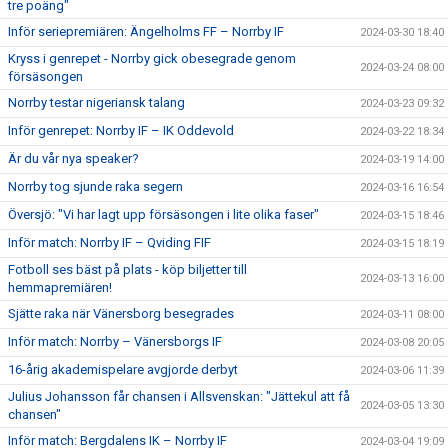
tre poäng"
Inför seriepremiären: Ängelholms FF – Norrby IF
2024-03-30 18:40
Kryss i genrepet - Norrby gick obesegrade genom
2024-03-24 08:00
försäsongen
Norrby testar nigeriansk talang
2024-03-23 09:32
Inför genrepet: Norrby IF – IK Oddevold
2024-03-22 18:34
Är du vår nya speaker?
2024-03-19 14:00
Norrby tog sjunde raka segern
2024-03-16 16:54
Översjö: "Vi har lagt upp försäsongen i lite olika faser"
2024-03-15 18:46
Inför match: Norrby IF – Qviding FIF
2024-03-15 18:19
Fotboll ses bäst på plats - köp biljetter till
2024-03-13 16:00
hemmapremiären!
Sjätte raka när Vänersborg besegrades
2024-03-11 08:00
Inför match: Norrby – Vänersborgs IF
2024-03-08 20:05
16-årig akademispelare avgjorde derbyt
2024-03-06 11:39
Julius Johansson får chansen i Allsvenskan: "Jättekul att få
2024-03-05 13:30
chansen"
Inför match: Bergdalens IK – Norrby IF
2024-03-04 19:09