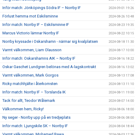
Inför match: Jönköpings Södra IF – Norrby IF
2024-09-01 19:26
Förlust hemma mot Eskilsminne
2024-08-26 10:48
Inför match: Norrby IF – Eskilsminne IF
2024-08-23 19:35
Marcus Victorio lämnar Norrby IF
2024-08-22 10:15
Norrby kryssade i Oskarshamn - närmar sig kvalplatsen
2024-08-18 11:30
Varmt välkommen, Liam Olausson
2024-08-17 10:00
Inför match: Oskarshamns AIK – Norrby IF
2024-08-16 18:22
Oskar Gaschet Lundgren belönas med A-lagskontrakt
2024-08-16 13:02
Varmt välkommen, Mark Gorgos
2024-08-13 17:08
Ricky matchhjälte i återkomsten
2024-08-13 11:10
Inför match: Norrby IF – Torslanda IK
2024-08-11 19:00
Tack för allt, Teodor Wålemark
2024-08-07 14:00
Välkommen hem, Ricky!
2024-08-06 18:00
Ny seger - Norrby upp på en tredjeplats
2024-08-06 08:00
Inför match: Ljungskile SK – Norrby IF
2024-08-04 18:44
Varmt välkommen, Mohamed Bawa
2024-08-03 17:36