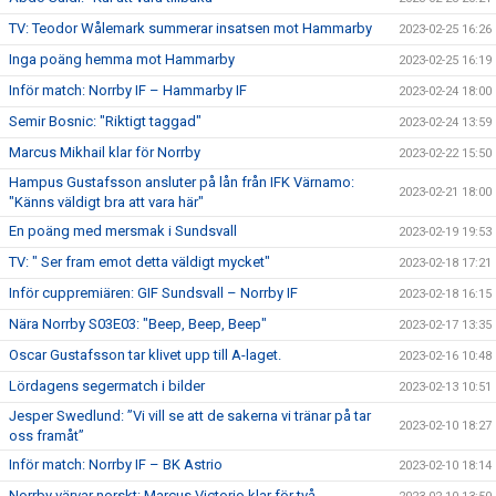
TV: Teodor Wålemark summerar insatsen mot Hammarby
2023-02-25 16:26
Inga poäng hemma mot Hammarby
2023-02-25 16:19
Inför match: Norrby IF – Hammarby IF
2023-02-24 18:00
Semir Bosnic: "Riktigt taggad"
2023-02-24 13:59
Marcus Mikhail klar för Norrby
2023-02-22 15:50
Hampus Gustafsson ansluter på lån från IFK Värnamo:
2023-02-21 18:00
"Känns väldigt bra att vara här"
En poäng med mersmak i Sundsvall
2023-02-19 19:53
TV: " Ser fram emot detta väldigt mycket"
2023-02-18 17:21
Inför cuppremiären: GIF Sundsvall – Norrby IF
2023-02-18 16:15
Nära Norrby S03E03: "Beep, Beep, Beep"
2023-02-17 13:35
Oscar Gustafsson tar klivet upp till A-laget.
2023-02-16 10:48
Lördagens segermatch i bilder
2023-02-13 10:51
Jesper Swedlund: ”Vi vill se att de sakerna vi tränar på tar
2023-02-10 18:27
oss framåt”
Inför match: Norrby IF – BK Astrio
2023-02-10 18:14
Norrby värvar norskt: Marcus Victorio klar för två