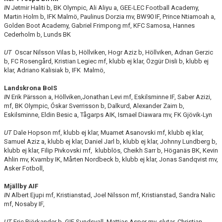
IN
Jetmir Haliti b, BK Olympic, Ali Aliyu a, GEE-LEC Football Academy,
Martin Holm b, IFK Malmö, Paulinus Dorzia mv, BW90 IF, Prince Ntiamoah a,
Golden Boot Academy, Gabriel Frimpong mf, KFC Samosa, Hannes
Cederholm b, Lunds BK
UT
Oscar Nilsson Vilas b, Höllviken, Hogr Aziz b, Höllviken, Adnan Gerzic
b, FC Rosengård, Kristian Legiec mf, klubb ej klar, Özgür Disli b, klubb ej
klar, Adriano Kalisiak b, IFK Malmö,
Landskrona BoIS
IN
Erik Pärsson a, Höllviken,Jonathan Levi mf, Eskilsminne IF, Saber Azizi,
mf, BK Olympic, Óskar Sverrisson b, Dalkurd, Alexander Zaim b,
Eskilsminne, Eldin Besic a, Tågarps AIK, Ismael Diawara mv, FK Gjövik-Lyn
UT
Dale Hopson mf, klubb ej klar, Muamet Asanovski mf, klubb ej klar,
Samuel Aziz a, klubb ej klar, Daniel Jarl b, klubb ej klar, Johnny Lundberg b,
klubb ej klar, Filip Pivkovski mf, klubblös, Cheikh Sarr b, Höganäs BK, Kevin
Ahlin mv, Kvarnby IK, Mårten Nordbeck b, klubb ej klar, Jonas Sandqvist mv,
Asker Fotboll,
Mjällby AIF
IN
Albert Ejupi mf, Kristianstad, Joel Nilsson mf, Kristianstad, Sandra Nalic
mf, Nosaby IF,
UT
Eric Björkander b, GIF Sundsvall, Mattias Asper mv, slutar, Christian