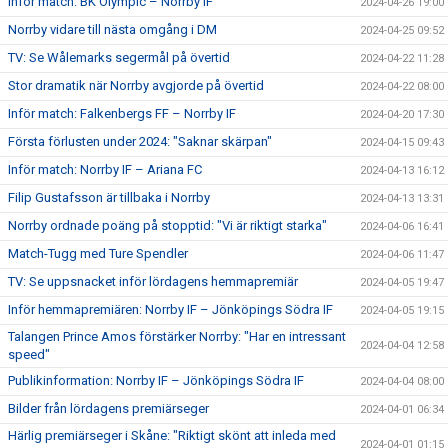
Inför match: BK Olympic – Norrby IF
2024-04-26 19:00
Norrby vidare till nästa omgång i DM
2024-04-25 09:52
TV: Se Wålemarks segermål på övertid
2024-04-22 11:28
Stor dramatik när Norrby avgjorde på övertid
2024-04-22 08:00
Inför match: Falkenbergs FF – Norrby IF
2024-04-20 17:30
Första förlusten under 2024: "Saknar skärpan"
2024-04-15 09:43
Inför match: Norrby IF – Ariana FC
2024-04-13 16:12
Filip Gustafsson är tillbaka i Norrby
2024-04-13 13:31
Norrby ordnade poäng på stopptid: "Vi är riktigt starka"
2024-04-06 16:41
Match-Tugg med Ture Spendler
2024-04-06 11:47
TV: Se uppsnacket inför lördagens hemmapremiär
2024-04-05 19:47
Inför hemmapremiären: Norrby IF – Jönköpings Södra IF
2024-04-05 19:15
Talangen Prince Amos förstärker Norrby: "Har en intressant
2024-04-04 12:58
speed"
Publikinformation: Norrby IF – Jönköpings Södra IF
2024-04-04 08:00
Bilder från lördagens premiärseger
2024-04-01 06:34
Härlig premiärseger i Skåne: "Riktigt skönt att inleda med
2024-04-01 01:15