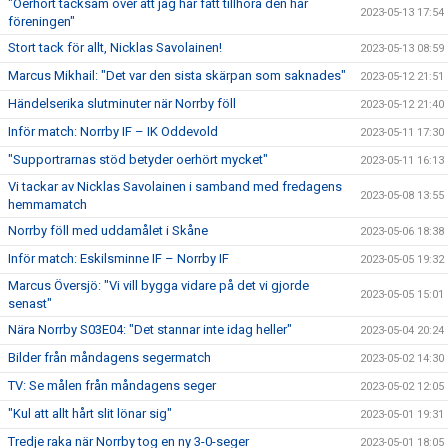
"Oerhört tacksam över att jag har fått tillhöra den här
2023-05-13 17:54
föreningen"
Stort tack för allt, Nicklas Savolainen!
2023-05-13 08:59
Marcus Mikhail: "Det var den sista skärpan som saknades"
2023-05-12 21:51
Händelserika slutminuter när Norrby föll
2023-05-12 21:40
Inför match: Norrby IF – IK Oddevold
2023-05-11 17:30
"Supportrarnas stöd betyder oerhört mycket"
2023-05-11 16:13
Vi tackar av Nicklas Savolainen i samband med fredagens
2023-05-08 13:55
hemmamatch
Norrby föll med uddamålet i Skåne
2023-05-06 18:38
Inför match: Eskilsminne IF – Norrby IF
2023-05-05 19:32
Marcus Översjö: "Vi vill bygga vidare på det vi gjorde
2023-05-05 15:01
senast"
Nära Norrby S03E04: "Det stannar inte idag heller"
2023-05-04 20:24
Bilder från måndagens segermatch
2023-05-02 14:30
TV: Se målen från måndagens seger
2023-05-02 12:05
"Kul att allt hårt slit lönar sig"
2023-05-01 19:31
Tredje raka när Norrby tog en ny 3-0-seger
2023-05-01 18:05