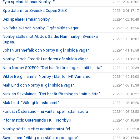
Fyra spelare lämnar Norrby IF
2022-12-02 12:07
Speldatum för Svenska Cupen 2023
2022-12-01 17:17
Sex spelare lämnar Norrby IF
2022-11-22 10:48
Ivo Pekalski och Norrby IF går skilda vägar
2022-11-20 11:56
Norrby ställs mot Abdos Saidis Hammarby i Svenska
2022-11-13 18:07
Cupen.
Johan Brannefalk och Norrby IF går skilda vägar
2022-11-11 15:58
Norrby IF och Fredrik Lundgren går skilda vägar
2022-11-11 12:13
Nära Norrby S02E09: "Det här är föreningen i mitt hjärta"
2022-11-10 20:39
Viktor Bergh lämnar Norrby - klar för IFK Värnamo
2022-11-10 19:03
Mak Lind och Norrby IF går skilda vägar
2022-11-08 15:30
Nicklas Savolainen: "Det här är föreningen i mitt hjärta"
2022-11-06 10:27
Mak Lind: "Väldigt känslosamt"
2022-11-06 10:26
Förlust i Östersund - nu väntar spel i Ettan södra
2022-11-05 23:53
Inför match: Östersunds FK – Norrby IF
2022-11-04 18:08
Norrby bötfälls efter administrativt fel
2022-11-03 09:18
Savolainen: "Viktig och skön trepoängare"
2022-10-29 17:06