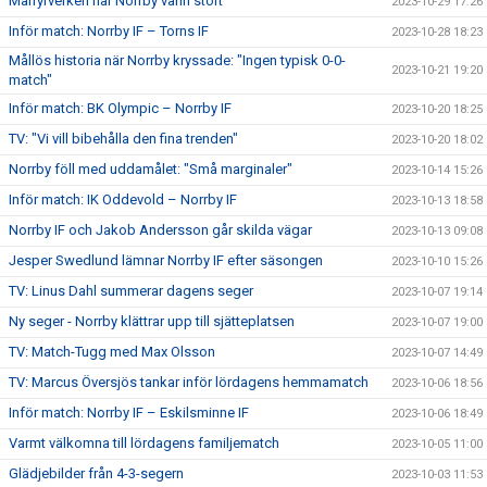
Målfyrverkeri när Norrby vann stort
2023-10-29 17:26
Inför match: Norrby IF – Torns IF
2023-10-28 18:23
Mållös historia när Norrby kryssade: "Ingen typisk 0-0-
2023-10-21 19:20
match"
Inför match: BK Olympic – Norrby IF
2023-10-20 18:25
TV: "Vi vill bibehålla den fina trenden"
2023-10-20 18:02
Norrby föll med uddamålet: "Små marginaler"
2023-10-14 15:26
Inför match: IK Oddevold – Norrby IF
2023-10-13 18:58
Norrby IF och Jakob Andersson går skilda vägar
2023-10-13 09:08
Jesper Swedlund lämnar Norrby IF efter säsongen
2023-10-10 15:26
TV: Linus Dahl summerar dagens seger
2023-10-07 19:14
Ny seger - Norrby klättrar upp till sjätteplatsen
2023-10-07 19:00
TV: Match-Tugg med Max Olsson
2023-10-07 14:49
TV: Marcus Översjös tankar inför lördagens hemmamatch
2023-10-06 18:56
Inför match: Norrby IF – Eskilsminne IF
2023-10-06 18:49
Varmt välkomna till lördagens familjematch
2023-10-05 11:00
Glädjebilder från 4-3-segern
2023-10-03 11:53