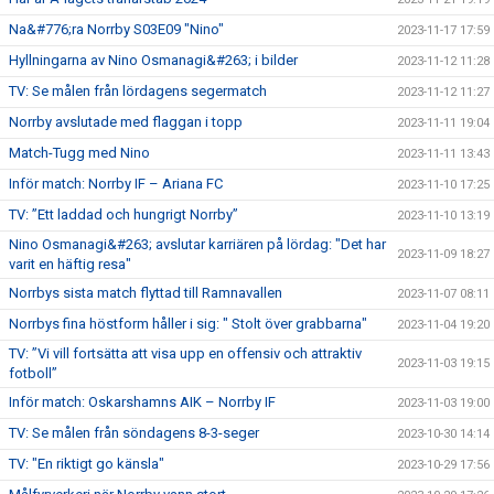
Na&#776;ra Norrby S03E09 "Nino"
2023-11-17 17:59
Hyllningarna av Nino Osmanagi&#263; i bilder
2023-11-12 11:28
TV: Se målen från lördagens segermatch
2023-11-12 11:27
Norrby avslutade med flaggan i topp
2023-11-11 19:04
Match-Tugg med Nino
2023-11-11 13:43
Inför match: Norrby IF – Ariana FC
2023-11-10 17:25
TV: ”Ett laddad och hungrigt Norrby”
2023-11-10 13:19
Nino Osmanagi&#263; avslutar karriären på lördag: "Det har
2023-11-09 18:27
varit en häftig resa"
Norrbys sista match flyttad till Ramnavallen
2023-11-07 08:11
Norrbys fina höstform håller i sig: " Stolt över grabbarna"
2023-11-04 19:20
TV: ”Vi vill fortsätta att visa upp en offensiv och attraktiv
2023-11-03 19:15
fotboll”
Inför match: Oskarshamns AIK – Norrby IF
2023-11-03 19:00
TV: Se målen från söndagens 8-3-seger
2023-10-30 14:14
TV: "En riktigt go känsla"
2023-10-29 17:56