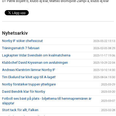
UT
Patrik Bojent b, klubb ej klar, Matteo Blomqvist-Zampi a, klubb ej klar
Nyhetsarkiv
Norrby IF söker chefsscout
2026-05-22 13:13
Träningsmatch 7 februari
2026-02-05 08:29
Lagkapten Vidar Svendsén om kvalmatcherna
2025-11-17 19:06
Klubbchef David Kryssman om avslutningen
2025-10-29 22:04
Andreas Klarström lämnar Norrby IF
2025-10-10 14:00
Tim Ekelund tar klivit upp till A-laget!
2025-08-04 19:00
Norrby förstärker truppen ytterligare
2025-03-29
David Bendrik klar för Norrby
2025-03-20
Fotboll ses bäst på plats - biljetterna till hemmapremiären är
2025-03-07
släppta!
Stort tack för allt, Falken
2025-02-28