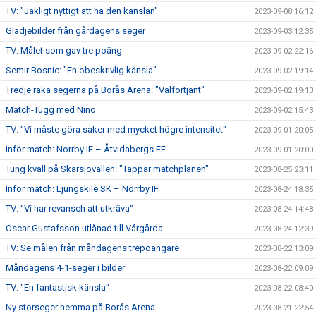
TV: "Jäkligt nyttigt att ha den känslan"
2023-09-08 16:12
Glädjebilder från gårdagens seger
2023-09-03 12:35
TV: Målet som gav tre poäng
2023-09-02 22:16
Semir Bosnic: "En obeskrivlig känsla"
2023-09-02 19:14
Tredje raka segerna på Borås Arena: "Välförtjänt"
2023-09-02 19:13
Match-Tugg med Nino
2023-09-02 15:43
TV: "Vi måste göra saker med mycket högre intensitet"
2023-09-01 20:05
Inför match: Norrby IF – Åtvidabergs FF
2023-09-01 20:00
Tung kväll på Skarsjövallen: "Tappar matchplanen"
2023-08-25 23:11
Inför match: Ljungskile SK – Norrby IF
2023-08-24 18:35
TV: "Vi har revansch att utkräva"
2023-08-24 14:48
Oscar Gustafsson utlånad till Vårgårda
2023-08-24 12:39
TV: Se målen från måndagens trepoängare
2023-08-22 13:09
Måndagens 4-1-seger i bilder
2023-08-22 09:09
TV: "En fantastisk känsla"
2023-08-22 08:40
Ny storseger hemma på Borås Arena
2023-08-21 22:54