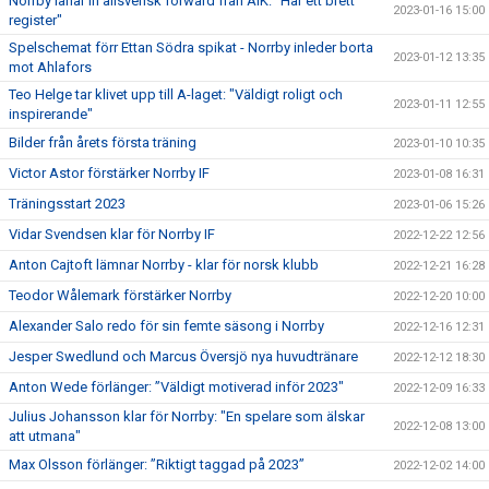
Norrby lånar in allsvensk forward från AIK: "Har ett brett
2023-01-16 15:00
register"
Spelschemat förr Ettan Södra spikat - Norrby inleder borta
2023-01-12 13:35
mot Ahlafors
Teo Helge tar klivet upp till A-laget: "Väldigt roligt och
2023-01-11 12:55
inspirerande"
Bilder från årets första träning
2023-01-10 10:35
Victor Astor förstärker Norrby IF
2023-01-08 16:31
Träningsstart 2023
2023-01-06 15:26
Vidar Svendsen klar för Norrby IF
2022-12-22 12:56
Anton Cajtoft lämnar Norrby - klar för norsk klubb
2022-12-21 16:28
Teodor Wålemark förstärker Norrby
2022-12-20 10:00
Alexander Salo redo för sin femte säsong i Norrby
2022-12-16 12:31
Jesper Swedlund och Marcus Översjö nya huvudtränare
2022-12-12 18:30
Anton Wede förlänger: ”Väldigt motiverad inför 2023"
2022-12-09 16:33
Julius Johansson klar för Norrby: "En spelare som älskar
2022-12-08 13:00
att utmana"
Max Olsson förlänger: ”Riktigt taggad på 2023”
2022-12-02 14:00