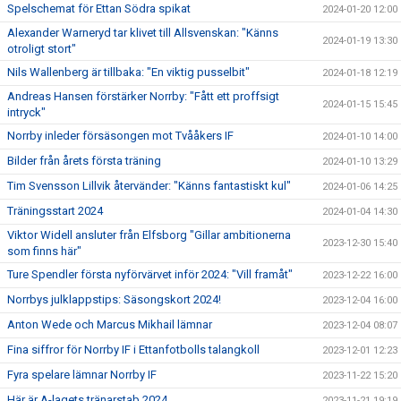
Spelschemat för Ettan Södra spikat
2024-01-20 12:00
Alexander Warneryd tar klivet till Allsvenskan: "Känns
2024-01-19 13:30
otroligt stort"
Nils Wallenberg är tillbaka: "En viktig pusselbit"
2024-01-18 12:19
Andreas Hansen förstärker Norrby: "Fått ett proffsigt
2024-01-15 15:45
intryck"
Norrby inleder försäsongen mot Tvååkers IF
2024-01-10 14:00
Bilder från årets första träning
2024-01-10 13:29
Tim Svensson Lillvik återvänder: "Känns fantastiskt kul"
2024-01-06 14:25
Träningsstart 2024
2024-01-04 14:30
Viktor Widell ansluter från Elfsborg "Gillar ambitionerna
2023-12-30 15:40
som finns här"
Ture Spendler första nyförvärvet inför 2024: "Vill framåt"
2023-12-22 16:00
Norrbys julklappstips: Säsongskort 2024!
2023-12-04 16:00
Anton Wede och Marcus Mikhail lämnar
2023-12-04 08:07
Fina siffror för Norrby IF i Ettanfotbolls talangkoll
2023-12-01 12:23
Fyra spelare lämnar Norrby IF
2023-11-22 15:20
Här är A-lagets tränarstab 2024
2023-11-21 19:19