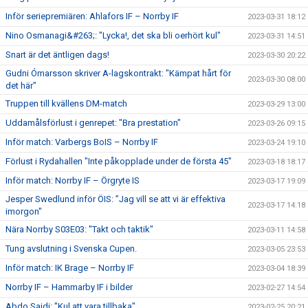
Inför seriepremiären: Ahlafors IF – Norrby IF
2023-03-31 18:12
Nino Osmanagi&#263;: "Lycka!, det ska bli oerhört kul"
2023-03-31 14:51
Snart är det äntligen dags!
2023-03-30 20:22
Gudni Ómarsson skriver A-lagskontrakt: "Kämpat hårt för
2023-03-30 08:00
det här"
Truppen till kvällens DM-match
2023-03-29 13:00
Uddamålsförlust i genrepet: "Bra prestation"
2023-03-26 09:15
Inför match: Varbergs BoIS – Norrby IF
2023-03-24 19:10
Förlust i Rydahallen "Inte påkopplade under de första 45"
2023-03-18 18:17
Inför match: Norrby IF – Örgryte IS
2023-03-17 19:09
Jesper Swedlund inför ÖIS: ”Jag vill se att vi är effektiva
2023-03-17 14:18
imorgon"
Nära Norrby S03E03: "Takt och taktik"
2023-03-11 14:58
Tung avslutning i Svenska Cupen.
2023-03-05 23:53
Inför match: IK Brage – Norrby IF
2023-03-04 18:39
Norrby IF – Hammarby IF i bilder
2023-02-27 14:54
Abdo Saidi: "Kul att vara tillbaka"
2023-02-25 20:21