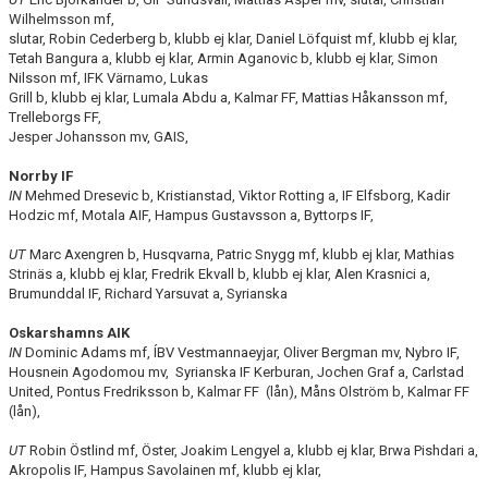
Wilhelmsson mf,
slutar, Robin Cederberg b, klubb ej klar, Daniel Löfquist mf, klubb ej klar,
Tetah Bangura a, klubb ej klar, Armin Aganovic b, klubb ej klar, Simon
Nilsson mf, IFK Värnamo, Lukas
Grill b, klubb ej klar, Lumala Abdu a, Kalmar FF, Mattias Håkansson mf,
Trelleborgs FF,
Jesper Johansson mv, GAIS,
Norrby IF
IN
Mehmed Dresevic b, Kristianstad, Viktor Rotting a, IF Elfsborg, Kadir
Hodzic mf, Motala AIF, Hampus Gustavsson a, Byttorps IF,
UT
Marc Axengren b, Husqvarna, Patric Snygg mf, klubb ej klar, Mathias
Strinäs a, klubb ej klar, Fredrik Ekvall b, klubb ej klar, Alen Krasnici a,
Brumunddal IF, Richard Yarsuvat a, Syrianska
Oskarshamns AIK
IN
Dominic Adams mf, ÍBV Vestmannaeyjar, Oliver Bergman mv, Nybro IF,
Housnein Agodomou mv, Syrianska IF Kerburan, Jochen Graf a, Carlstad
United, Pontus Fredriksson b, Kalmar FF (lån), Måns Olström b, Kalmar FF
(lån),
UT
Robin Östlind mf, Öster, Joakim Lengyel a, klubb ej klar, Brwa Pishdari a,
Akropolis IF, Hampus Savolainen mf, klubb ej klar,