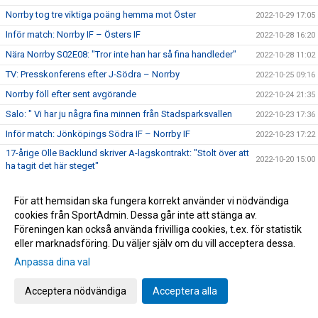
Norrby tog tre viktiga poäng hemma mot Öster
2022-10-29 17:05
Inför match: Norrby IF – Östers IF
2022-10-28 16:20
Nära Norrby S02E08: "Tror inte han har så fina handleder"
2022-10-28 11:02
TV: Presskonferens efter J-Södra – Norrby
2022-10-25 09:16
Norrby föll efter sent avgörande
2022-10-24 21:35
Salo: " Vi har ju några fina minnen från Stadsparksvallen
2022-10-23 17:36
Inför match: Jönköpings Södra IF – Norrby IF
2022-10-23 17:22
17-årige Olle Backlund skriver A-lagskontrakt: "Stolt över att
2022-10-20 15:00
ha tagit det här steget"
Norrby nollade hemma mot BP
2022-10-15 15:52
För att hemsidan ska fungera korrekt använder vi nödvändiga
Inför match: Norrby IF – IF Brommapojkarna
2022-10-14 19:04
cookies från SportAdmin. Dessa går inte att stänga av.
Lördagens matchvärd: Stiftelsen Garissa
2022-10-14 13:32
Föreningen kan också använda frivilliga cookies, t.ex. för statistik
eller marknadsföring. Du väljer själv om du vill acceptera dessa.
Tung förlust i Västerås: "Blir fega"
2022-10-08 17:20
Anpassa dina val
TV: Matchsnack med Mak Lind
2022-10-07 17:24
Inför match: Västerås SK – Norrby IF
2022-10-07 17:10
Acceptera nödvändiga
Acceptera alla
Backlund debuterade när Norrby kryssade: "Detta man har
2022-10-02 18:50
jobbat för"