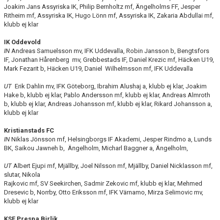
Joakim Jans Assyriska IK, Philip Bernholtz mf, Ängelholms FF, Jesper
Ritheim mf, Assyriska IK, Hugo Lönn mf, Assyriska IK, Zakaria Abdullai mf,
klubb ej klar
IK Oddevold
IN
Andreas Samuelsson mv, IFK Uddevalla, Robin Jansson b, Bengtsfors
IF, Jonathan Hårenberg mv, Grebbestads IF, Daniel Krezic mf, Häcken U19,
Mark Fezarit b, Häcken U19, Daniel Wilhelmsson mf, IFK Uddevalla
UT
Erik Dahlin mv, IFK Göteborg, Ibrahim Alushaj a, klubb ej klar, Joakim
Hake b, klubb ej klar, Pablo Andersson mf, klubb ej klar, Andreas Almroth
b, klubb ej klar, Andreas Johansson mf, klubb ej klar, Rikard Johansson a,
klubb ej klar
Kristianstads FC
IN
Niklas Jönsson mf, Helsingborgs IF Akademi, Jesper Rindmo a, Lunds
BK, Saikou Jawneh b, Ängelholm, Micharl Baggner a, Ängelholm,
UT
Albert Ejupi mf, Mjällby, Joel Nilsson mf, Mjällby, Daniel Nicklasson mf,
slutar, Nikola
Rajkovic mf, SV Seekirchen, Sadmir Zekovic mf, klubb ej klar, Mehmed
Dresevic b, Norrby, Otto Eriksson mf, IFK Värnamo, Mirza Selimovic mv,
klubb ej klar
KSF Prespa Birlik