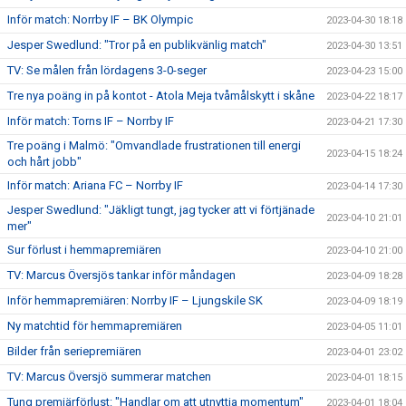
Inför match: Norrby IF – BK Olympic
2023-04-30 18:18
Jesper Swedlund: "Tror på en publikvänlig match"
2023-04-30 13:51
TV: Se målen från lördagens 3-0-seger
2023-04-23 15:00
Tre nya poäng in på kontot - Atola Meja tvåmålskytt i skåne
2023-04-22 18:17
Inför match: Torns IF – Norrby IF
2023-04-21 17:30
Tre poäng i Malmö: "Omvandlade frustrationen till energi
2023-04-15 18:24
och hårt jobb"
Inför match: Ariana FC – Norrby IF
2023-04-14 17:30
Jesper Swedlund: "Jäkligt tungt, jag tycker att vi förtjänade
2023-04-10 21:01
mer"
Sur förlust i hemmapremiären
2023-04-10 21:00
TV: Marcus Översjös tankar inför måndagen
2023-04-09 18:28
Inför hemmapremiären: Norrby IF – Ljungskile SK
2023-04-09 18:19
Ny matchtid för hemmapremiären
2023-04-05 11:01
Bilder från seriepremiären
2023-04-01 23:02
TV: Marcus Översjö summerar matchen
2023-04-01 18:15
Tung premiärförlust: "Handlar om att utnyttja momentum"
2023-04-01 18:04