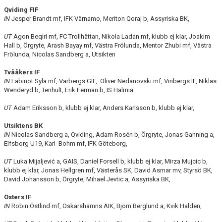
Qviding FIF
IN
Jesper Brandt mf, IFK Värnamo, Meriton Qoraj b, Assyriska BK,
UT
Agon Beqiri mf, FC Trollhättan, Nikola Ladan mf, klubb ej klar, Joakim
Hall b, Örgryte, Arash Bayay mf, Västra Frölunda, Mentor Zhubi mf, Västra
Frölunda, Nicolas Sandberg a, Utsikten
Tvååkers IF
IN
Labinot Syla mf, Varbergs GIF, Oliver Nedanovski mf, Vinbergs IF, Niklas
Wenderyd b, Tenhult, Erik Ferman b, IS Halmia
UT
Adam Eriksson b, klubb ej klar, Anders Karlsson b, klubb ej klar,
Utsiktens BK
IN
Nicolas Sandberg a, Qviding, Adam Rosén b, Örgryte, Jonas Ganning a,
Elfsborg U19, Karl Bohm mf, IFK Göteborg,
UT
Luka Mijaljević a, GAIS, Daniel Forsell b, klubb ej klar, Mirza Mujcic b,
klubb ej klar, Jonas Hellgren mf, Västerås SK, David Asmar mv, Styrsö BK,
David Johansson b, Örgryte, Mihael Jevtic a, Assyriska BK,
Östers IF
IN
Robin Östlind mf, Oskarshamns AIK, Björn Berglund a, Kvik Halden,