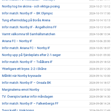
Norrby tog tre sköna - och viktiga poäng
2024-10-21 13:12
Inför match: Norrby IF – BK Olympic
2024-10-19 17:00
Tung eftermiddag på Borås Arena
2024-10-14 10:13
Inför match: Norrby IF - Ängelholms FF
2024-10-13 10:49
Varmt välkomna till Samhällsmatchen
2024-10-08 13:34
Ariana FC – Norrby IF
2024-10-06 20:00
Inför match: Ariana FC – Norrby IF
2024-10-05 18:07
Norrby upp på fjärdeplats efter 2-1-seger
2024-10-01 09:00
Inför match: Norrby IF – Tvååkers IF
2024-09-29 18:53
Ytterligare ett kryss: 2-2 i Skåne
2024-09-23 12:20
Målrikt när Norrby kryssade
2024-09-16 10:00
Inför match: Norrby IF – Onsala BK
2024-09-14 18:57
Marginalerna emot Norrby
2024-09-10 12:50
TV: Översjös tankar inför måndagen
2024-09-08 14:30
Inför match: Norrby IF – Falkenbergs FF
2024-09-08 14:24
Tung kväll i Jönköping
2024-09-03 12:49