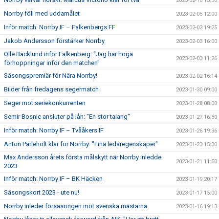
2023-02-10 13:50
Norrby föll med uddamålet
2023-02-05 12:00
Inför match: Norrby IF – Falkenbergs FF
2023-02-03 19:25
Jakob Andersson förstärker Norrby
2023-02-03 16:00
Olle Backlund inför Falkenberg: "Jag har höga
2023-02-03 11:26
förhoppningar inför den matchen"
Säsongspremiär för Nära Norrby!
2023-02-02 16:14
Bilder från fredagens segermatch
2023-01-30 09:00
Seger mot seriekonkurrenten
2023-01-28 08:00
Semir Bosnic ansluter på lån: "En stor talang"
2023-01-27 16:30
Inför match: Norrby IF – Tvååkers IF
2023-01-26 19:36
Anton Pärleholt klar för Norrby: "Fina ledaregenskaper"
2023-01-23 15:30
Max Andersson årets första målskytt när Norrby inledde
2023-01-21 11:50
2023
Inför match: Norrby IF – BK Häcken
2023-01-19 20:17
Säsongskort 2023 - ute nu!
2023-01-17 15:00
Norrby inleder försäsongen mot svenska mästarna
2023-01-16 19:13