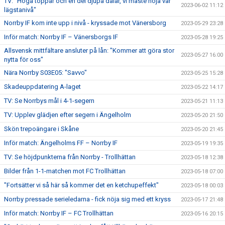
TV: "Höga toppar och en del djupa dalar, vi måste höja vår
2023-06-02 11:12
lägstanivå"
Norrby IF kom inte upp i nivå - kryssade mot Vänersborg
2023-05-29 23:28
Inför match: Norrby IF – Vänersborgs IF
2023-05-28 19:25
Allsvensk mittfältare ansluter på lån: "Kommer att göra stor
2023-05-27 16:00
nytta för oss"
Nära Norrby S03E05: "Savvo"
2023-05-25 15:28
Skadeuppdatering A-laget
2023-05-22 14:17
TV: Se Norrbys mål i 4-1-segern
2023-05-21 11:13
TV: Upplev glädjen efter segern i Ängelholm
2023-05-20 21:50
Skön trepoängare i Skåne
2023-05-20 21:45
Inför match: Ängelholms FF – Norrby IF
2023-05-19 19:35
TV: Se höjdpunkterna från Norrby - Trollhättan
2023-05-18 12:38
Bilder från 1-1-matchen mot FC Trollhättan
2023-05-18 07:00
"Fortsätter vi så här så kommer det en ketchupeffekt"
2023-05-18 00:03
Norrby pressade serieledarna - fick nöja sig med ett kryss
2023-05-17 21:48
Inför match: Norrby IF – FC Trollhättan
2023-05-16 20:15