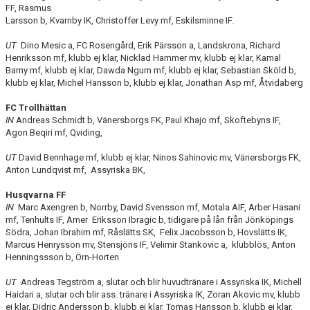
DOKUMENT
FF, Rasmus
Larsson b, Kvarnby IK, Christoffer Levy mf, Eskilsminne IF.
BILDARKIV
UT
Dino Mesic a, FC Rosengård, Erik Pärsson a, Landskrona, Richard
Henriksson mf, klubb ej klar, Nicklad Hammer mv, klubb ej klar, Kamal
BILDER 2025
Barny mf, klubb ej klar, Dawda Ngum mf, klubb ej klar, Sebastian Sköld b,
klubb ej klar, Michel Hansson b, klubb ej klar, Jonathan Asp mf, Åtvidaberg
TABELL ETTAN SÖDRA 2025
FC Trollhättan
IN
Andreas Schmidt b, Vänersborgs FK, Paul Khajo mf, Skoftebyns IF,
Agon Beqiri mf, Qviding,
UT
David Bennhage mf, klubb ej klar, Ninos Sahinovic mv, Vänersborgs FK,
Anton Lundqvist mf, Assyriska BK,
Husqvarna FF
IN
Marc Axengren b, Norrby, David Svensson mf, Motala AIF, Arber Hasani
mf, Tenhults IF, Amer Eriksson Ibragic b, tidigare på lån från Jönköpings
Södra, Johan Ibrahim mf, Råslätts SK, Felix Jacobsson b, Hovslätts IK,
Marcus Henrysson mv, Stensjöns IF, Velimir Stankovic a, klubblös, Anton
Henningssson b, Örn-Horten
UT
Andreas Tegström a, slutar och blir huvudtränare i Assyriska IK, Michell
Haidari a, slutar och blir ass. tränare i Assyriska IK, Zoran Akovic mv, klubb
ej klar, Didric Andersson b, klubb ej klar, Tomas Hansson b, klubb ej klar,