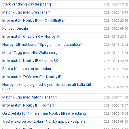
Stark vändning gav tre poäng
2024-05-24 10:52
Match-Tugg med Elvin Tahami
2024-05-23 18:13
Inför match: Norrby IF — FC Trollhättan
2024-05-22 20:28
Förlust i Onsala
2024-05-20 08:00
Inför match: Onsala BK – Norrby IF
2024-05-18 20:51
Norrby föll mot Lund: "Speglar inte matchbilden"
2024-05-13 12:48
Match-Tugg med Nils Wallenberg
2024-05-12 14:44
Inför match: Norrby IF – Lunds BK
2024-05-11 20:59
Första förlusten på bortaplan
2024-05-09 19:45
Inför match: Tvååkers IF – Norrby IF
2024-05-08 19:54
Norrby fick nöja sig med kryss - fortsätter att hålla tätt
2024-05-04 22:59
bakåt
Match-Tugg med Anton Pärleholt
2024-05-04 14:52
Inför match: Norrby IF – Torns IF
2024-05-03 18:57
Gå 2 betala för 1 - heja fram Norrby till serieledning
2024-04-30 15:04
Tredje raka på bortaplan - Norrby upp på kvalplats
2024-04-29 08:00