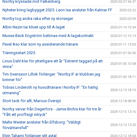
Norrby kryssade mot Falkenberg
2025-02-27 06:37
Nyheter kring lagbygget 2025: Leon Isa ansluter från Kalmar FF
2025-02-22
Norrby tog andra raka efter ny storseger
2025-02-09
Albin Neziri tar klivet upp till A-laget
2025-01-14 10:34
Musse Bäck Engström belönas med A-lagskontrakt
2025-01-12 15:13
Pavel Aso klar som ny assisterande tränare
2025-01-11 13:03
Träningsstart 2025
2025-01-07 06:00
Linus Dahl klar för ytterligare ett år "Extremt taggad på att
2025-01-05 10:58
vinna"
Tim Svensson Lillvik förlänger: "Norrby IF är klubben jag
2025-01-04 18:11
brinner för"
Tobias Linderoth ny huvudtränare i Norrby IF: "En härlig
2024-12-19 18:10
utmaning"
Stort tack för allt, Marcus Översjö
2024-12-18 08:00
Norrby värvar från Degerfors - Jamie Bichis klar för tre år:
2024-12-15 13:16
"Fått ett proffsigt intryck"
Malte Wester ansluter från Elfsborg: "Väldigt
2024-12-13 13:20
förväntansfull"
Elvin Tahami förlänger sitt avtal
2024-12-12 18:54