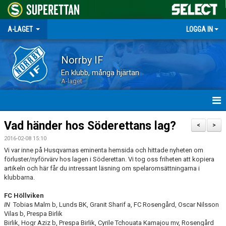
A-LAGET
LOGGA IN
Norrby IF
En klubb, många hjärtan
A-laget
HEM
Vad händer hos Söderettans lag?
<
>
2016-02-08 15:10
NYHETER
Vi var inne på Husqvarnas eminenta hemsida och hittade nyheten om
förluster/nyförvärv hos lagen i Söderettan. Vi tog oss friheten att kopiera
MATCHER
artikeln och här får du intressant läsning om spelaromsättningarna i
klubbarna.
TRUPPEN
FC Höllviken
IN
Tobias Malm b, Lunds BK, Granit Sharif a, FC Rosengård, Oscar Nilsson
KALENDER
Vilas b, Prespa Birlik
Birlik, Hogr Aziz b, Prespa Birlik, Cyrile Tchouata Kamajou mv, Rosengård