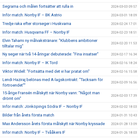
Segrarna och målen fortsätter att rulla in
2024-03-03 09:57
Inför match: Norrby IF – BK Astrio
2024-03-01 18:09
Tredje raka efter storseger i Huskvarna
2024-02-24 17:01
Inför match: Husqvarna FF – Norrby IF
2024-02-23 18:51
Elvin Tahami ny målvakstränare: "Klubbens ambitioner
2024-02-20 11:53
tilltalar mig"
Ny seger när två 14-åringar debuterade: "Fina insatser"
2024-02-17 16:34
Inför match: Norrby IF – IK Tord
2024-02-16 18:24
Viktor Widell: "Fortsätta med det vi har pratat om"
2024-02-16 15:58
Lendi Haziraj belönas med A-lagskontrakt: "Tacksam för
2024-02-09 16:56
förtroendet""
15-årige Fransén målskytt när Norrby vann: "Något man
2024-02-03 17:39
drömt om"
Inför match: Jönköpings Södra IF – Norrby IF
2024-02-02 18:03
Bilder från årets första match
2024-01-31 10:43
Max Andersson årets första målskytt när Norrby kryssade
2024-01-28 13:09
Inför match: Norrby IF – Tvååkers IF
2024-01-26 18:03