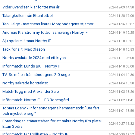
Vidar Svendsen klar för tre nya år
2024-12-09 14:30
Talangkollen från Ettanfotboll
2024-11-28 17:00
Teo Helge - matchens lirare i Morgondagens stjärnor
2024-11-26 10:07
Andreas Klarström ny fotbollsansvarig i Norrby IF
2024-11-19 12:25
Sju spelare lämnar Norrby IF
2024-11-18 13:01
Tack för allt, Max Olsson
2024-11-18 10:53
Norrby avslutade 2024 med ett kryss
2024-11-11 08:00
Inför match: Lunds BK – Norrby IF
2024-11-10 08:00
TV: Se målen från söndagens 2-0-seger
2024-11-04 10:36
Norrby säkrade kontraktet
2024-11-04 10:30
Match-Tugg med Alexander Salo
2024-11-03 13:26
Inför match: Norrby IF – FC Rosengård
2024-11-02 11:41
Tobias Edenvik inför söndagens hemmamatch: "Bra fart
2024-11-01 18:50
och mycket energi"
Förändringar i tränarstaben för att säkra Norrby IF:s plats i
2024-10-27 16:32
Ettan Södra
Inför match: FC Trollhättan – Norrby IF
2024-10-25 19:17