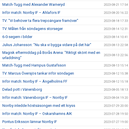
Match-Tugg med Alexander Warneryd
2023-08-21 17:54
Inför match: Norrby IF – Ahlafors IF
2023-08-20 16:22
TV: "Vi behöver ta flera trepoängare framöver"
2023-08-18 17:33
TV: Målen från söndagens storseger
2023-08-14 12:31
6-0-segern i bilder
2023-08-14 10:41
Julius Johansson: "Nu ska vi bygga vidare på det här"
2023-08-13 22:58
Magisk eftermiddag på Borås Arena: "Riktigt skönt med en
2023-08-13 22:56
urladdning"
Match-Tugg med Hampus Gustafsson
2023-08-13 15:14
TV: Marcus Översjös tankar inför söndagen
2023-08-12 15:38
Inför match: Norrby IF – Ängelholms FF
2023-08-12 15:18
Delad pott i Vänersborg
2023-08-05 18:13
Inför match: Vänersborgs IF – Norrby IF
2023-08-04 19:20
Norrby inledde höstsäsongen med ett kryss
2023-07-29 20:00
Inför match: Norrby IF – Oskarshamns AIK
2023-07-28 19:50
Pontus Eriksson lämnar Norrby IF
2023-07-27 19:00