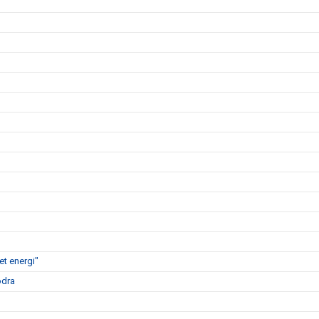
t energi"
ödra