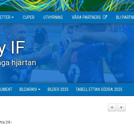
JETTER
CUPER
UTHYRNING
VÅRA PARTNERS
BLI PARTN
y IF
ga hjärtan
KUMENT
BILDARKIV
BILDER 2025
TABELL ETTAN SÖDRA 2025
<
>
is 29:-