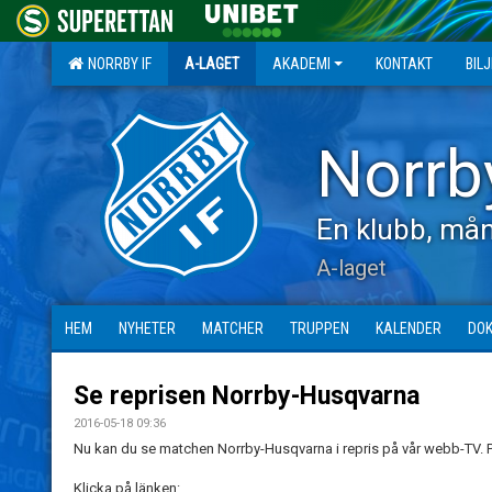
NORRBY IF
A-LAGET
AKADEMI
KONTAKT
BIL
Norrb
En klubb, mån
A-laget
HEM
NYHETER
MATCHER
TRUPPEN
KALENDER
DO
Se reprisen Norrby-Husqvarna
2016-05-18 09:36
Nu kan du se matchen Norrby-Husqvarna i repris på vår webb-TV. Pr
Klicka på länken: