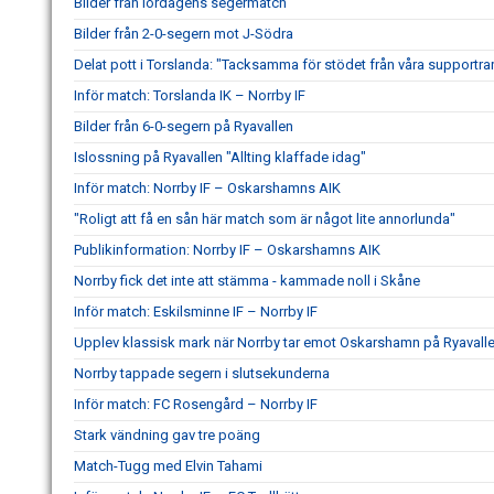
Bilder från lördagens segermatch
Bilder från 2-0-segern mot J-Södra
Delat pott i Torslanda: "Tacksamma för stödet från våra supportra
Inför match: Torslanda IK – Norrby IF
Bilder från 6-0-segern på Ryavallen
Islossning på Ryavallen "Allting klaffade idag"
Inför match: Norrby IF – Oskarshamns AIK
"Roligt att få en sån här match som är något lite annorlunda"
Publikinformation: Norrby IF – Oskarshamns AIK
Norrby fick det inte att stämma - kammade noll i Skåne
Inför match: Eskilsminne IF – Norrby IF
Upplev klassisk mark när Norrby tar emot Oskarshamn på Ryavall
Norrby tappade segern i slutsekunderna
Inför match: FC Rosengård – Norrby IF
Stark vändning gav tre poäng
Match-Tugg med Elvin Tahami