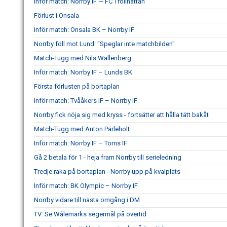
Inför match: Norrby IF — FC Trollhättan
Förlust i Onsala
Inför match: Onsala BK – Norrby IF
Norrby föll mot Lund: "Speglar inte matchbilden"
Match-Tugg med Nils Wallenberg
Inför match: Norrby IF – Lunds BK
Första förlusten på bortaplan
Inför match: Tvååkers IF – Norrby IF
Norrby fick nöja sig med kryss - fortsätter att hålla tätt bakåt
Match-Tugg med Anton Pärleholt
Inför match: Norrby IF – Torns IF
Gå 2 betala för 1 - heja fram Norrby till serieledning
Tredje raka på bortaplan - Norrby upp på kvalplats
Inför match: BK Olympic – Norrby IF
Norrby vidare till nästa omgång i DM
TV: Se Wålemarks segermål på övertid