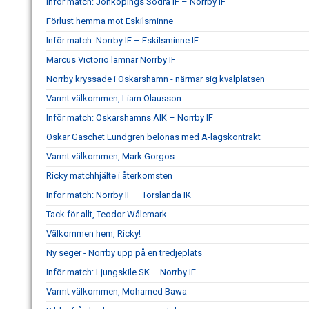
Inför match: Jönköpings Södra IF – Norrby IF
Förlust hemma mot Eskilsminne
Inför match: Norrby IF – Eskilsminne IF
Marcus Victorio lämnar Norrby IF
Norrby kryssade i Oskarshamn - närmar sig kvalplatsen
Varmt välkommen, Liam Olausson
Inför match: Oskarshamns AIK – Norrby IF
Oskar Gaschet Lundgren belönas med A-lagskontrakt
Varmt välkommen, Mark Gorgos
Ricky matchhjälte i återkomsten
Inför match: Norrby IF – Torslanda IK
Tack för allt, Teodor Wålemark
Välkommen hem, Ricky!
Ny seger - Norrby upp på en tredjeplats
Inför match: Ljungskile SK – Norrby IF
Varmt välkommen, Mohamed Bawa