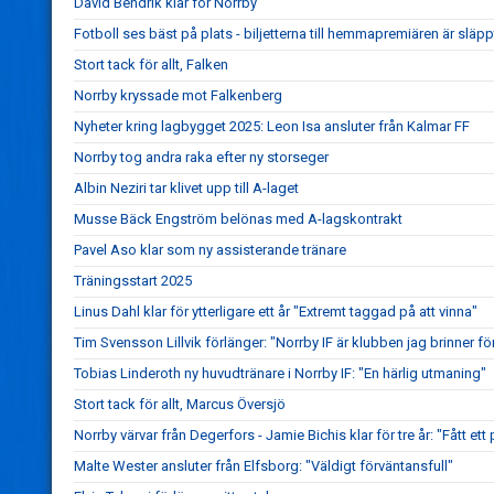
David Bendrik klar för Norrby
Fotboll ses bäst på plats - biljetterna till hemmapremiären är släpp
Stort tack för allt, Falken
Norrby kryssade mot Falkenberg
Nyheter kring lagbygget 2025: Leon Isa ansluter från Kalmar FF
Norrby tog andra raka efter ny storseger
Albin Neziri tar klivet upp till A-laget
Musse Bäck Engström belönas med A-lagskontrakt
Pavel Aso klar som ny assisterande tränare
Träningsstart 2025
Linus Dahl klar för ytterligare ett år "Extremt taggad på att vinna"
Tim Svensson Lillvik förlänger: "Norrby IF är klubben jag brinner fö
Tobias Linderoth ny huvudtränare i Norrby IF: "En härlig utmaning"
Stort tack för allt, Marcus Översjö
Norrby värvar från Degerfors - Jamie Bichis klar för tre år: "Fått ett 
Malte Wester ansluter från Elfsborg: "Väldigt förväntansfull"