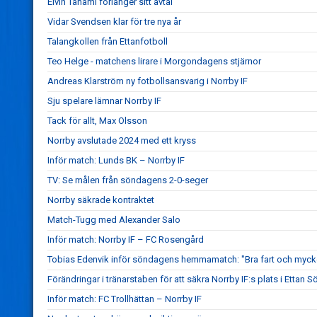
Elvin Tahami förlänger sitt avtal
Vidar Svendsen klar för tre nya år
Talangkollen från Ettanfotboll
Teo Helge - matchens lirare i Morgondagens stjärnor
Andreas Klarström ny fotbollsansvarig i Norrby IF
Sju spelare lämnar Norrby IF
Tack för allt, Max Olsson
Norrby avslutade 2024 med ett kryss
Inför match: Lunds BK – Norrby IF
TV: Se målen från söndagens 2-0-seger
Norrby säkrade kontraktet
Match-Tugg med Alexander Salo
Inför match: Norrby IF – FC Rosengård
Tobias Edenvik inför söndagens hemmamatch: "Bra fart och mycke
Förändringar i tränarstaben för att säkra Norrby IF:s plats i Ettan S
Inför match: FC Trollhättan – Norrby IF