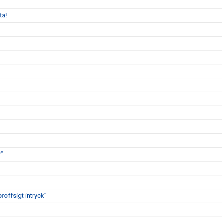
ta!
r"
proffsigt intryck"