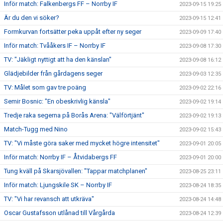
Inför match: Falkenbergs FF – Norrby IF
2023-09-15 19:25
Är du den vi söker?
2023-09-15 12:41
Formkurvan fortsätter peka uppåt efter ny seger
2023-09-09 17:40
Inför match: Tvååkers IF – Norrby IF
2023-09-08 17:30
TV: "Jäkligt nyttigt att ha den känslan"
2023-09-08 16:12
Glädjebilder från gårdagens seger
2023-09-03 12:35
TV: Målet som gav tre poäng
2023-09-02 22:16
Semir Bosnic: "En obeskrivlig känsla"
2023-09-02 19:14
Tredje raka segerna på Borås Arena: "Välförtjänt"
2023-09-02 19:13
Match-Tugg med Nino
2023-09-02 15:43
TV: "Vi måste göra saker med mycket högre intensitet"
2023-09-01 20:05
Inför match: Norrby IF – Åtvidabergs FF
2023-09-01 20:00
Tung kväll på Skarsjövallen: "Tappar matchplanen"
2023-08-25 23:11
Inför match: Ljungskile SK – Norrby IF
2023-08-24 18:35
TV: "Vi har revansch att utkräva"
2023-08-24 14:48
Oscar Gustafsson utlånad till Vårgårda
2023-08-24 12:39