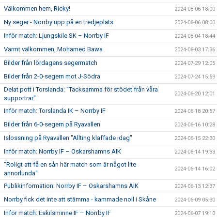
Välkommen hem, Ricky!
2024-08-06 18:00
Ny seger - Norrby upp på en tredjeplats
2024-08-06 08:00
Inför match: Ljungskile SK – Norrby IF
2024-08-04 18:44
Varmt välkommen, Mohamed Bawa
2024-08-03 17:36
Bilder från lördagens segermatch
2024-07-29 12:05
Bilder från 2-0-segern mot J-Södra
2024-07-24 15:59
Delat pott i Torslanda: "Tacksamma för stödet från våra
2024-06-20 12:01
supportrar"
Inför match: Torslanda IK – Norrby IF
2024-06-18 20:57
Bilder från 6-0-segern på Ryavallen
2024-06-16 10:28
Islossning på Ryavallen "Allting klaffade idag"
2024-06-15 22:30
Inför match: Norrby IF – Oskarshamns AIK
2024-06-14 19:33
"Roligt att få en sån här match som är något lite
2024-06-14 16:02
annorlunda"
Publikinformation: Norrby IF – Oskarshamns AIK
2024-06-13 12:37
Norrby fick det inte att stämma - kammade noll i Skåne
2024-06-09 05:30
Inför match: Eskilsminne IF – Norrby IF
2024-06-07 19:10