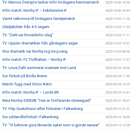
TV: Marcus Översjös tankar inför lördagens hemmamatch
2023-10-06 18:56
Inför match: Norrby IF – Eskilsminne IF
2023-10-06 18:49
Varmt välkomna till lördagens familjematch
2023-10-05 11:00
Glädjebilder från 4-3-segern
2023-10-03 11:53
TV: "Dahl var Ronaldinho idag"
2023-10-03 11:11
TV: Upplev dramatiken från gårdagens seger
2023-10-03 10:51
Stor dramatik när Norrby tog tre poäng
2023-10-03 08:30
Inför match: FC Trollhättan – Norrby IF
2023-10-01 17:57
TV: Linus Dahl summerar insatsen mot Lund
2023-09-24 18:06
Sur förlust på Borås Arena
2023-09-24 17:40
Match-Tugg med Victor Astor
2023-09-24 14:29
Inför match: Norrby IF – Lunds BK
2023-09-23 16:41
Nära Norrby S03E08: "Han är fortfarande obesegrad"
2023-09-21 18:07
TV: Filip Gustafsson efter förlusten i Falkenberg
2023-09-16 21:01
Sur uddamålsförlust i Falkenberg
2023-09-16 18:00
TV: ”Vi behöver göra liknande saker som vi gjorde senast”
2023-09-15 19:28