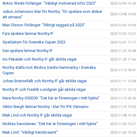
Anton Wede förlänger: ”Väldigt motiverad inför 2023"
2022-12-09 16:33
Julius Johansson klar för Norrby: "En spelare som älskar
2022-12-08 13:00
att utmana"
Max Olsson förlänger: ”Riktigt taggad på 2023”
2022-12-02 14:00
Fyra spelare lämnar Norrby IF
2022-12-02 12:07
Speldatum för Svenska Cupen 2023
2022-12-01 17:17
Sex spelare lämnar Norrby IF
2022-11-22 10:48
Ivo Pekalski och Norrby IF går skilda vägar
2022-11-20 11:56
Norrby ställs mot Abdos Saidis Hammarby i Svenska
2022-11-13 18:07
Cupen.
Johan Brannefalk och Norrby IF går skilda vägar
2022-11-11 15:58
Norrby IF och Fredrik Lundgren går skilda vägar
2022-11-11 12:13
Nära Norrby S02E09: "Det här är föreningen i mitt hjärta"
2022-11-10 20:39
Viktor Bergh lämnar Norrby - klar för IFK Värnamo
2022-11-10 19:03
Mak Lind och Norrby IF går skilda vägar
2022-11-08 15:30
Nicklas Savolainen: "Det här är föreningen i mitt hjärta"
2022-11-06 10:27
Mak Lind: "Väldigt känslosamt"
2022-11-06 10:26