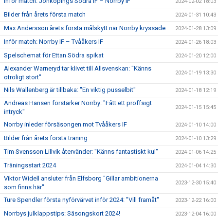
Inför match: Jönköpings Södra IF – Norrby IF
2024-02-02 18:03
Bilder från årets första match
2024-01-31 10:43
Max Andersson årets första målskytt när Norrby kryssade
2024-01-28 13:09
Inför match: Norrby IF – Tvååkers IF
2024-01-26 18:03
Spelschemat för Ettan Södra spikat
2024-01-20 12:00
Alexander Warneryd tar klivet till Allsvenskan: "Känns
2024-01-19 13:30
otroligt stort"
Nils Wallenberg är tillbaka: "En viktig pusselbit"
2024-01-18 12:19
Andreas Hansen förstärker Norrby: "Fått ett proffsigt
2024-01-15 15:45
intryck"
Norrby inleder försäsongen mot Tvååkers IF
2024-01-10 14:00
Bilder från årets första träning
2024-01-10 13:29
Tim Svensson Lillvik återvänder: "Känns fantastiskt kul"
2024-01-06 14:25
Träningsstart 2024
2024-01-04 14:30
Viktor Widell ansluter från Elfsborg "Gillar ambitionerna
2023-12-30 15:40
som finns här"
Ture Spendler första nyförvärvet inför 2024: "Vill framåt"
2023-12-22 16:00
Norrbys julklappstips: Säsongskort 2024!
2023-12-04 16:00