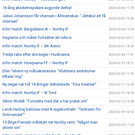
16-årig akademispelare avgjorde derbyt
2024-03-06 11:39
Julius Johansson får chansen i Allsvenskan: "Jättekul att få
2024-03-05 13:30
chansen"
Inför match: Bergdalens IK – Norrby IF
2024-03-04 19:09
Segrarna och målen fortsätter att rulla in
2024-03-03 09:57
Inför match: Norrby IF – BK Astrio
2024-03-01 18:09
Tredje raka efter storseger i Huskvarna
2024-02-24 17:01
Inför match: Husqvarna FF – Norrby IF
2024-02-23 18:51
Elvin Tahami ny målvakstränare: "Klubbens ambitioner
2024-02-20 11:53
tilltalar mig"
Ny seger när två 14-åringar debuterade: "Fina insatser"
2024-02-17 16:34
Inför match: Norrby IF – IK Tord
2024-02-16 18:24
Viktor Widell: "Fortsätta med det vi har pratat om"
2024-02-16 15:58
Lendi Haziraj belönas med A-lagskontrakt: "Tacksam för
2024-02-09 16:56
förtroendet""
15-årige Fransén målskytt när Norrby vann: "Något man
2024-02-03 17:39
drömt om"