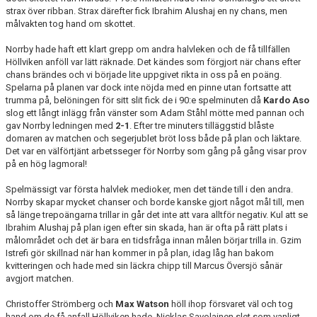
strax över ribban. Strax därefter fick Ibrahim Alushaj en ny chans, men
målvakten tog hand om skottet.
Norrby hade haft ett klart grepp om andra halvleken och de få tillfällen
Höllviken anföll var lätt räknade. Det kändes som förgjort när chans efter
chans brändes och vi började lite uppgivet rikta in oss på en poäng.
Spelarna på planen var dock inte nöjda med en pinne utan fortsatte att
trumma på, belöningen för sitt slit fick de i 90:e spelminuten då
Kardo Aso
slog ett långt inlägg från vänster som Adam Ståhl mötte med pannan och
gav Norrby ledningen med
2-1
. Efter tre minuters tilläggstid blåste
domaren av matchen och segerjublet bröt loss både på plan och läktare.
Det var en välförtjänt arbetsseger för Norrby som gång på gång visar prov
på en hög lagmoral!
Spelmässigt var första halvlek medioker, men det tände till i den andra.
Norrby skapar mycket chanser och borde kanske gjort något mål till, men
så länge trepoängarna trillar in går det inte att vara alltför negativ. Kul att se
Ibrahim Alushaj på plan igen efter sin skada, han är ofta på rätt plats i
målområdet och det är bara en tidsfråga innan målen börjar trilla in. Gzim
Istrefi gör skillnad när han kommer in på plan, idag låg han bakom
kvitteringen och hade med sin läckra chipp till Marcus Översjö sånär
avgjort matchen.
Christoffer Strömberg och
Max Watson
höll ihop försvaret väl och tog
hand om de få anfall Höllviken hade. Nicklas Savolainen slet som vanligt