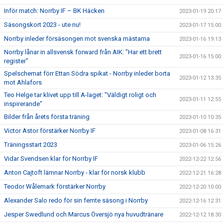
Inför match: Norrby IF – BK Häcken
2023-01-19 20:17
Säsongskort 2023 - ute nu!
2023-01-17 15:00
Norrby inleder försäsongen mot svenska mästarna
2023-01-16 19:13
Norrby lånar in allsvensk forward från AIK: "Har ett brett
2023-01-16 15:00
register"
Spelschemat förr Ettan Södra spikat - Norrby inleder borta
2023-01-12 13:35
mot Ahlafors
Teo Helge tar klivet upp till A-laget: "Väldigt roligt och
2023-01-11 12:55
inspirerande"
Bilder från årets första träning
2023-01-10 10:35
Victor Astor förstärker Norrby IF
2023-01-08 16:31
Träningsstart 2023
2023-01-06 15:26
Vidar Svendsen klar för Norrby IF
2022-12-22 12:56
Anton Cajtoft lämnar Norrby - klar för norsk klubb
2022-12-21 16:28
Teodor Wålemark förstärker Norrby
2022-12-20 10:00
Alexander Salo redo för sin femte säsong i Norrby
2022-12-16 12:31
Jesper Swedlund och Marcus Översjö nya huvudtränare
2022-12-12 18:30