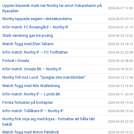
Upplev klassisk mark när Norrby tar emot Oskarshamn på
2024-06-07 12:00
Ryavallen
Norrby tappade segern i slutsekunderna
2024-06-03 09:19
Inför match: FC Rosengård – Norrby IF
2024-05-31 21:14
Stark vändning gav tre poäng
2024-05-24 10:52
Match-Tugg med Elvin Tahami
2024-05-23 18:13
Inför match: Norrby IF — FC Trollhättan
2024-05-22 20:28
Förlust i Onsala
2024-05-20 08:00
Inför match: Onsala BK – Norrby IF
2024-05-18 20:51
Norrby föll mot Lund: "Speglar inte matchbilden"
2024-05-13 12:48
Match-Tugg med Nils Wallenberg
2024-05-12 14:44
Inför match: Norrby IF – Lunds BK
2024-05-11 20:59
Första förlusten på bortaplan
2024-05-09 19:45
Inför match: Tvååkers IF – Norrby IF
2024-05-08 19:54
Norrby fick nöja sig med kryss - fortsätter att hålla tätt
2024-05-04 22:59
bakåt
Match-Tugg med Anton Pärleholt
2024-05-04 14:52