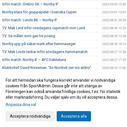
Inför match: Örebro SK – Norrby IF
2022-09-03 15:42
Norrby klara för gruppspelet i Svenska Cupen
2022-09-01 10:09
Inför match: Lunds BK – Norrby IF
2022-08-31 09:30
TV: Mak Lind inför onsdagens cupmatch mot Lund
2022-08-30 15:29
TV: Se målen som gav tre poäng
2022-08-29 12:58
Norrby upp på säker mark efter hemmaseger
2022-08-28 18:15
TV: Mak Linds tankar inför söndagens hemmamatch
2022-08-27 17:36
Inför match: Norrby IF – AFC Eskilstuna
2022-08-27 17:29
Klubbchef David Kryssman: "En Norrbyit ger sig aldrig"
2022-08-25 15:06
Lunkan efter förlusten mot ÖIS: "Vi hade ett väldigt bra
2022-08-24 07:37
För att hemsidan ska fungera korrekt använder vi nödvändiga
snack efter matchen"
cookies från SportAdmin. Dessa går inte att stänga av.
TV: Översjös tankar inför tisdagens bortamatch
2022-08-22 20:20
Föreningen kan också använda frivilliga cookies, t.ex. för statistik
Inför match: Örgryte IS – Norrby IF
2022-08-22 19:37
eller marknadsföring. Du väljer själv om du vill acceptera dessa.
Nära Norrby S02E06: "Deadline Day"
2022-08-20 16:29
Anpassa dina val
Datum och tider för omgång 25-30
2022-08-17 13:01
Acceptera nödvändiga
Acceptera alla
Sen kvittering av Wede gav en poäng på Bravida Arena
2022-08-14 16:39