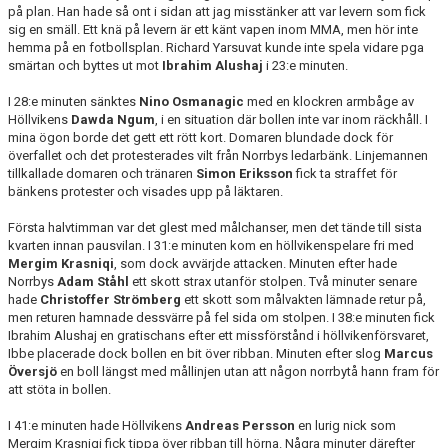
DOKUMENT
på plan. Han hade så ont i sidan att jag misstänker att var levern som fick
sig en smäll. Ett knä på levern är ett känt vapen inom MMA, men hör inte
hemma på en fotbollsplan. Richard Yarsuvat kunde inte spela vidare pga
BILDARKIV
smärtan och byttes ut mot
Ibrahim Alushaj
i 23:e minuten.
BILDER 2025
I 28:e minuten sänktes
Nino Osmanagic
med en klockren armbåge av
Höllvikens
Dawda Ngum
, i en situation där bollen inte var inom räckhåll. I
TABELL ETTAN SÖDRA 2025
mina ögon borde det gett ett rött kort. Domaren blundade dock för
överfallet och det protesterades vilt från Norrbys ledarbänk. Linjemannen
tillkallade domaren och tränaren
Simon Eriksson
fick ta straffet för
bänkens protester och visades upp på läktaren.
Första halvtimman var det glest med målchanser, men det tände till sista
kvarten innan pausvilan. I 31:e minuten kom en höllvikenspelare fri med
Mergim Krasniqi
, som dock avvärjde attacken. Minuten efter hade
Norrbys
Adam Ståhl
ett skott strax utanför stolpen. Två minuter senare
hade
Christoffer Strömberg
ett skott som målvakten lämnade retur på,
men returen hamnade dessvärre på fel sida om stolpen. I 38:e minuten fick
Ibrahim Alushaj en gratischans efter ett missförstånd i höllvikenförsvaret,
Ibbe placerade dock bollen en bit över ribban. Minuten efter slog
Marcus
Översjö
en boll längst med mållinjen utan att någon norrbytå hann fram för
att stöta in bollen.
I 41:e minuten hade Höllvikens
Andreas Persson
en lurig nick som
Mergim Krasniqi fick tippa över ribban till hörna. Några minuter därefter