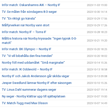
Inför match: Oskarshamns AIK – Norrby IF
2023-11-03 19:00
TV: Se målen från söndagens 8-3-seger
2023-10-30 14:14
TV: "En riktigt go känsla"
2023-10-29 17:56
Målfyrverkeri när Norrby vann stort
2023-10-29 17:26
Inför match: Norrby IF – Torns IF
2023-10-28 18:23
Mållös historia när Norrby kryssade: "Ingen typisk 0-0-
2023-10-21 19:20
match"
Inför match: BK Olympic – Norrby IF
2023-10-20 18:25
TV: "Vi vill bibehålla den fina trenden"
2023-10-20 18:02
Norrby föll med uddamålet: "Små marginaler"
2023-10-14 15:26
Inför match: IK Oddevold – Norrby IF
2023-10-13 18:58
Norrby IF och Jakob Andersson går skilda vägar
2023-10-13 09:08
Jesper Swedlund lämnar Norrby IF efter säsongen
2023-10-10 15:26
TV: Linus Dahl summerar dagens seger
2023-10-07 19:14
Ny seger - Norrby klättrar upp till sjätteplatsen
2023-10-07 19:00
TV: Match-Tugg med Max Olsson
2023-10-07 14:49