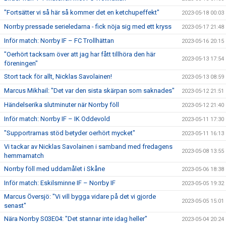
"Fortsätter vi så här så kommer det en ketchupeffekt"
2023-05-18 00:03
Norrby pressade serieledarna - fick nöja sig med ett kryss
2023-05-17 21:48
Inför match: Norrby IF – FC Trollhättan
2023-05-16 20:15
"Oerhört tacksam över att jag har fått tillhöra den här
2023-05-13 17:54
föreningen"
Stort tack för allt, Nicklas Savolainen!
2023-05-13 08:59
Marcus Mikhail: "Det var den sista skärpan som saknades"
2023-05-12 21:51
Händelserika slutminuter när Norrby föll
2023-05-12 21:40
Inför match: Norrby IF – IK Oddevold
2023-05-11 17:30
"Supportrarnas stöd betyder oerhört mycket"
2023-05-11 16:13
Vi tackar av Nicklas Savolainen i samband med fredagens
2023-05-08 13:55
hemmamatch
Norrby föll med uddamålet i Skåne
2023-05-06 18:38
Inför match: Eskilsminne IF – Norrby IF
2023-05-05 19:32
Marcus Översjö: "Vi vill bygga vidare på det vi gjorde
2023-05-05 15:01
senast"
Nära Norrby S03E04: "Det stannar inte idag heller"
2023-05-04 20:24