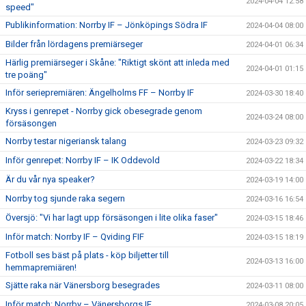
2024-04-04 12:58
speed"
Publikinformation: Norrby IF – Jönköpings Södra IF
2024-04-04 08:00
Bilder från lördagens premiärseger
2024-04-01 06:34
Härlig premiärseger i Skåne: "Riktigt skönt att inleda med
2024-04-01 01:15
tre poäng"
Inför seriepremiären: Ängelholms FF – Norrby IF
2024-03-30 18:40
Kryss i genrepet - Norrby gick obesegrade genom
2024-03-24 08:00
försäsongen
Norrby testar nigeriansk talang
2024-03-23 09:32
Inför genrepet: Norrby IF – IK Oddevold
2024-03-22 18:34
Är du vår nya speaker?
2024-03-19 14:00
Norrby tog sjunde raka segern
2024-03-16 16:54
Översjö: "Vi har lagt upp försäsongen i lite olika faser"
2024-03-15 18:46
Inför match: Norrby IF – Qviding FIF
2024-03-15 18:19
Fotboll ses bäst på plats - köp biljetter till
2024-03-13 16:00
hemmapremiären!
Sjätte raka när Vänersborg besegrades
2024-03-11 08:00
Inför match: Norrby – Vänersborgs IF
2024-03-08 20:05