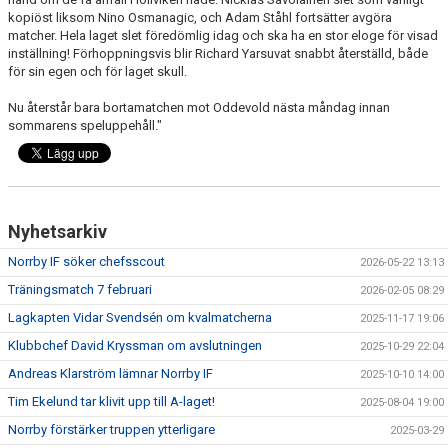
kopiöst liksom Nino Osmanagic, och Adam Ståhl fortsätter avgöra
matcher. Hela laget slet föredömlig idag och ska ha en stor eloge för visad
inställning! Förhoppningsvis blir Richard Yarsuvat snabbt återställd, både
för sin egen och för laget skull.
Nu återstår bara bortamatchen mot Oddevold nästa måndag innan
sommarens speluppehåll."
Nyhetsarkiv
Norrby IF söker chefsscout
2026-05-22 13:13
Träningsmatch 7 februari
2026-02-05 08:29
Lagkapten Vidar Svendsén om kvalmatcherna
2025-11-17 19:06
Klubbchef David Kryssman om avslutningen
2025-10-29 22:04
Andreas Klarström lämnar Norrby IF
2025-10-10 14:00
Tim Ekelund tar klivit upp till A-laget!
2025-08-04 19:00
Norrby förstärker truppen ytterligare
2025-03-29