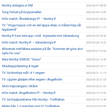
Norrby utslagna ur DM
2023-06-07 08:00
Tung förlust på Kopparvallen
2023-06-04 12:00
Inför match: Åtvidabergs FF – Norrby IF
2023-06-02 20:00
TV: "Höga toppar och en del djupa dalar, vi måste höja vår
2023-06-02 11:12
lägstanivå"
Norrby IF kom inte upp i nivå - kryssade mot Vänersborg
2023-05-29 23:28
Inför match: Norrby IF – Vänersborgs IF
2023-05-28 19:25
Allsvensk mittfältare ansluter på lån: "Kommer att göra stor
2023-05-27 16:00
nytta för oss"
Nära Norrby S03E05: "Savvo"
2023-05-25 15:28
Skadeuppdatering A-laget
2023-05-22 14:17
TV: Se Norrbys mål i 4-1-segern
2023-05-21 11:13
TV: Upplev glädjen efter segern i Ängelholm
2023-05-20 21:50
Skön trepoängare i Skåne
2023-05-20 21:45
Inför match: Ängelholms FF – Norrby IF
2023-05-19 19:35
TV: Se höjdpunkterna från Norrby - Trollhättan
2023-05-18 12:38
Bilder från 1-1-matchen mot FC Trollhättan
2023-05-18 07:00