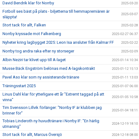
David Bendrik klar för Norrby
2025-03-20
Fotboll ses bäst på plats - biljetterna till hemmapremiären är
2025-03-07
släppta!
Stort tack för allt, Falken
2025-02-28
Norrby kryssade mot Falkenberg
2025-02-27 06:37
Nyheter kring lagbygget 2025: Leon Isa ansluter från Kalmar FF
2025-02-22
Norrby tog andra raka efter ny storseger
2025-02-09
Albin Neziri tar klivet upp till A-laget
2025-01-14 10:34
Musse Bäck Engström belönas med A-lagskontrakt
2025-01-12 15:13
Pavel Aso klar som ny assisterande tränare
2025-01-11 13:03
Träningsstart 2025
2025-01-07 06:00
Linus Dahl klar för ytterligare ett år "Extremt taggad på att
2025-01-05 10:58
vinna"
Tim Svensson Lillvik förlänger: "Norrby IF är klubben jag
2025-01-04 18:11
brinner för"
Tobias Linderoth ny huvudtränare i Norrby IF: "En härlig
2024-12-19 18:10
utmaning"
Stort tack för allt, Marcus Översjö
2024-12-18 08:00