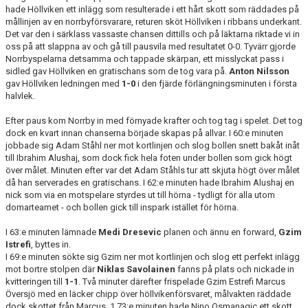
hade Höllviken ett inlägg som resulterade i ett hårt skott som räddades på
mållinjen av en norrbyförsvarare, returen sköt Höllviken i ribbans underkant.
Det var den i särklass vassaste chansen dittills och på läktarna riktade vi in
oss på att slappna av och gå till pausvila med resultatet 0-0. Tyvärr gjorde
Norrbyspelarna detsamma och tappade skärpan, ett misslyckat pass i
sidled gav Höllviken en gratischans som de tog vara på.
Anton Nilsson
gav Höllviken ledningen med
1-0
i den fjärde förlängningsminuten i första
halvlek.
Efter paus kom Norrby in med förnyade krafter och tog tag i spelet. Det tog
dock en kvart innan chanserna började skapas på allvar. I 60:e minuten
jobbade sig Adam Ståhl ner mot kortlinjen och slog bollen snett bakåt inåt
till Ibrahim Alushaj, som dock fick hela foten under bollen som gick högt
över målet. Minuten efter var det Adam Ståhls tur att skjuta högt över målet
då han serverades en gratischans. I 62:e minuten hade Ibrahim Alushaj en
nick som via en motspelare styrdes ut till hörna - tydligt för alla utom
domarteamet - och bollen gick till inspark istället för hörna.
I 63:e minuten lämnade
Medi Dresevic
planen och ännu en forward,
Gzim
Istrefi
, byttes in.
I 69:e minuten sökte sig Gzim ner mot kortlinjen och slog ett perfekt inlägg
mot bortre stolpen där
Niklas Savolainen
fanns på plats och nickade in
kvitteringen till
1-1
. Två minuter därefter frispelade Gzim Estrefi Marcus
Översjö med en läcker chipp över höllvikenförsvaret, målvakten räddade
dock skottet från Marcus. 1 73:e minuten hade Nino Osmanagic ett skott