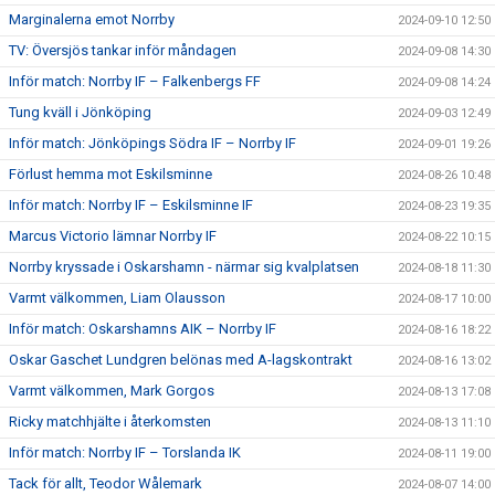
Marginalerna emot Norrby
2024-09-10 12:50
TV: Översjös tankar inför måndagen
2024-09-08 14:30
Inför match: Norrby IF – Falkenbergs FF
2024-09-08 14:24
Tung kväll i Jönköping
2024-09-03 12:49
Inför match: Jönköpings Södra IF – Norrby IF
2024-09-01 19:26
Förlust hemma mot Eskilsminne
2024-08-26 10:48
Inför match: Norrby IF – Eskilsminne IF
2024-08-23 19:35
Marcus Victorio lämnar Norrby IF
2024-08-22 10:15
Norrby kryssade i Oskarshamn - närmar sig kvalplatsen
2024-08-18 11:30
Varmt välkommen, Liam Olausson
2024-08-17 10:00
Inför match: Oskarshamns AIK – Norrby IF
2024-08-16 18:22
Oskar Gaschet Lundgren belönas med A-lagskontrakt
2024-08-16 13:02
Varmt välkommen, Mark Gorgos
2024-08-13 17:08
Ricky matchhjälte i återkomsten
2024-08-13 11:10
Inför match: Norrby IF – Torslanda IK
2024-08-11 19:00
Tack för allt, Teodor Wålemark
2024-08-07 14:00