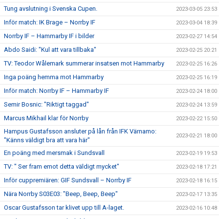
Tung avslutning i Svenska Cupen.
2023-03-05 23:53
Inför match: IK Brage – Norrby IF
2023-03-04 18:39
Norrby IF – Hammarby IF i bilder
2023-02-27 14:54
Abdo Saidi: "Kul att vara tillbaka"
2023-02-25 20:21
TV: Teodor Wålemark summerar insatsen mot Hammarby
2023-02-25 16:26
Inga poäng hemma mot Hammarby
2023-02-25 16:19
Inför match: Norrby IF – Hammarby IF
2023-02-24 18:00
Semir Bosnic: "Riktigt taggad"
2023-02-24 13:59
Marcus Mikhail klar för Norrby
2023-02-22 15:50
Hampus Gustafsson ansluter på lån från IFK Värnamo:
2023-02-21 18:00
"Känns väldigt bra att vara här"
En poäng med mersmak i Sundsvall
2023-02-19 19:53
TV: " Ser fram emot detta väldigt mycket"
2023-02-18 17:21
Inför cuppremiären: GIF Sundsvall – Norrby IF
2023-02-18 16:15
Nära Norrby S03E03: "Beep, Beep, Beep"
2023-02-17 13:35
Oscar Gustafsson tar klivet upp till A-laget.
2023-02-16 10:48