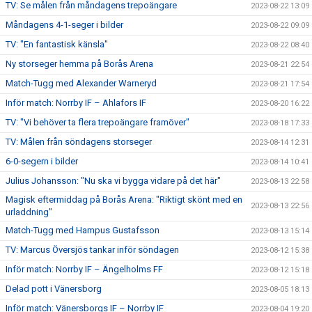
TV: Se målen från måndagens trepoängare
2023-08-22 13:09
Måndagens 4-1-seger i bilder
2023-08-22 09:09
TV: "En fantastisk känsla"
2023-08-22 08:40
Ny storseger hemma på Borås Arena
2023-08-21 22:54
Match-Tugg med Alexander Warneryd
2023-08-21 17:54
Inför match: Norrby IF – Ahlafors IF
2023-08-20 16:22
TV: "Vi behöver ta flera trepoängare framöver"
2023-08-18 17:33
TV: Målen från söndagens storseger
2023-08-14 12:31
6-0-segern i bilder
2023-08-14 10:41
Julius Johansson: "Nu ska vi bygga vidare på det här"
2023-08-13 22:58
Magisk eftermiddag på Borås Arena: "Riktigt skönt med en
2023-08-13 22:56
urladdning"
Match-Tugg med Hampus Gustafsson
2023-08-13 15:14
TV: Marcus Översjös tankar inför söndagen
2023-08-12 15:38
Inför match: Norrby IF – Ängelholms FF
2023-08-12 15:18
Delad pott i Vänersborg
2023-08-05 18:13
Inför match: Vänersborgs IF – Norrby IF
2023-08-04 19:20