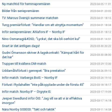
Ny matchtid för hemmapremiären
2023-04-05 11:01
Bilder från seriepremiären
2023-04-01 23:02
TV: Marcus Översjö summerar matchen
2023-04-01 18:15
Tung premiärförlust: "Handlar om att utnyttja momentum"
2023-04-01 18:04
Inför seriepremiären: Ahlafors IF – Norrby IF
2023-03-31 18:12
Nino Osmanagi&#263;: "Lycka!, det ska bli oerhört kul"
2023-03-31 14:51
Snart är det äntligen dags!
2023-03-30 20:22
Gudni Ómarsson skriver A-lagskontrakt: "Kämpat hårt för
2023-03-30 08:00
det här"
Truppen till kvällens DM-match
2023-03-29 13:00
Uddamålsförlust i genrepet: "Bra prestation"
2023-03-26 09:15
Inför match: Varbergs BoIS – Norrby IF
2023-03-24 19:10
Förlust i Rydahallen "Inte påkopplade under de första 45"
2023-03-18 18:17
Inför match: Norrby IF – Örgryte IS
2023-03-17 19:09
Jesper Swedlund inför ÖIS: ”Jag vill se att vi är effektiva
2023-03-17 14:18
imorgon"
Nära Norrby S03E03: "Takt och taktik"
2023-03-11 14:58