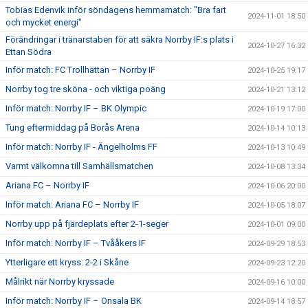
Tobias Edenvik inför söndagens hemmamatch: "Bra fart
2024-11-01 18:50
och mycket energi"
Förändringar i tränarstaben för att säkra Norrby IF:s plats i
2024-10-27 16:32
Ettan Södra
Inför match: FC Trollhättan – Norrby IF
2024-10-25 19:17
Norrby tog tre sköna - och viktiga poäng
2024-10-21 13:12
Inför match: Norrby IF – BK Olympic
2024-10-19 17:00
Tung eftermiddag på Borås Arena
2024-10-14 10:13
Inför match: Norrby IF - Ängelholms FF
2024-10-13 10:49
Varmt välkomna till Samhällsmatchen
2024-10-08 13:34
Ariana FC – Norrby IF
2024-10-06 20:00
Inför match: Ariana FC – Norrby IF
2024-10-05 18:07
Norrby upp på fjärdeplats efter 2-1-seger
2024-10-01 09:00
Inför match: Norrby IF – Tvååkers IF
2024-09-29 18:53
Ytterligare ett kryss: 2-2 i Skåne
2024-09-23 12:20
Målrikt när Norrby kryssade
2024-09-16 10:00
Inför match: Norrby IF – Onsala BK
2024-09-14 18:57