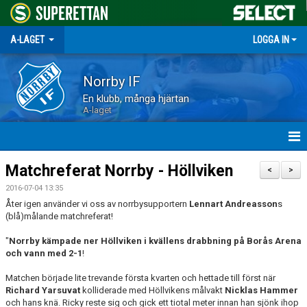
A-LAGET
LOGGA IN
Norrby IF
En klubb, många hjärtan
A-laget
HEM
Matchreferat Norrby - Höllviken
<
>
2016-07-04 13:35
NYHETER
Åter igen använder vi oss av norrbysupportern
Lennart Andreasson
s
(blå)målande matchreferat!
MATCHER
"
Norrby kämpade ner Höllviken i kvällens drabbning på Borås Arena
TRUPPEN
och vann med 2-1
!
Matchen började lite trevande första kvarten och hettade till först när
KALENDER
Richard Yarsuvat
kolliderade med Höllvikens målvakt
Nicklas Hammer
och hans knä. Ricky reste sig och gick ett tiotal meter innan han sjönk ihop