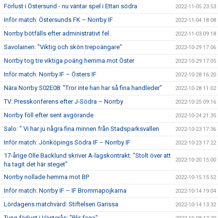
Förlust i Östersund - nu väntar spel i Ettan södra
2022-11-05 23:53
Inför match: Östersunds FK – Norrby IF
2022-11-04 18:08
Norrby bötfälls efter administrativt fel
2022-11-03 09:18
Savolainen: "Viktig och skön trepoängare"
2022-10-29 17:06
Norrby tog tre viktiga poäng hemma mot Öster
2022-10-29 17:05
Inför match: Norrby IF – Östers IF
2022-10-28 16:20
Nära Norrby S02E08: "Tror inte han har så fina handleder"
2022-10-28 11:02
TV: Presskonferens efter J-Södra – Norrby
2022-10-25 09:16
Norrby föll efter sent avgörande
2022-10-24 21:35
Salo: " Vi har ju några fina minnen från Stadsparksvallen
2022-10-23 17:36
Inför match: Jönköpings Södra IF – Norrby IF
2022-10-23 17:22
17-årige Olle Backlund skriver A-lagskontrakt: "Stolt över att
2022-10-20 15:00
ha tagit det här steget"
Norrby nollade hemma mot BP
2022-10-15 15:52
Inför match: Norrby IF – IF Brommapojkarna
2022-10-14 19:04
Lördagens matchvärd: Stiftelsen Garissa
2022-10-14 13:32
Tung förlust i Västerås: "Blir fega"