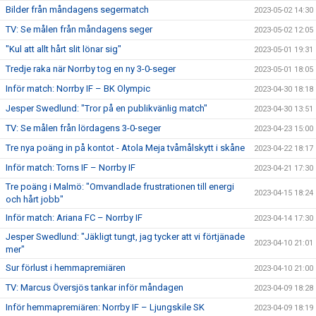
Bilder från måndagens segermatch
2023-05-02 14:30
TV: Se målen från måndagens seger
2023-05-02 12:05
"Kul att allt hårt slit lönar sig"
2023-05-01 19:31
Tredje raka när Norrby tog en ny 3-0-seger
2023-05-01 18:05
Inför match: Norrby IF – BK Olympic
2023-04-30 18:18
Jesper Swedlund: "Tror på en publikvänlig match"
2023-04-30 13:51
TV: Se målen från lördagens 3-0-seger
2023-04-23 15:00
Tre nya poäng in på kontot - Atola Meja tvåmålskytt i skåne
2023-04-22 18:17
Inför match: Torns IF – Norrby IF
2023-04-21 17:30
Tre poäng i Malmö: "Omvandlade frustrationen till energi
2023-04-15 18:24
och hårt jobb"
Inför match: Ariana FC – Norrby IF
2023-04-14 17:30
Jesper Swedlund: "Jäkligt tungt, jag tycker att vi förtjänade
2023-04-10 21:01
mer"
Sur förlust i hemmapremiären
2023-04-10 21:00
TV: Marcus Översjös tankar inför måndagen
2023-04-09 18:28
Inför hemmapremiären: Norrby IF – Ljungskile SK
2023-04-09 18:19