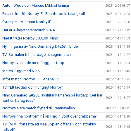
Anton Wede och Marcus Mikhail lämnar
2023-12-04 08:07
Fina siffror för Norrby IF i Ettanfotbolls talangkoll
2023-12-01 12:23
Fyra spelare lämnar Norrby IF
2023-11-22 15:20
Här är A-lagets tränarstab 2024
2023-11-21 19:19
Na&#776;ra Norrby S03E09 "Nino"
2023-11-17 17:59
Hyllningarna av Nino Osmanagi&#263; i bilder
2023-11-12 11:28
TV: Se målen från lördagens segermatch
2023-11-12 11:27
Norrby avslutade med flaggan i topp
2023-11-11 19:04
Match-Tugg med Nino
2023-11-11 13:43
Inför match: Norrby IF – Ariana FC
2023-11-10 17:25
TV: ”Ett laddad och hungrigt Norrby”
2023-11-10 13:19
Nino Osmanagi&#263; avslutar karriären på lördag: "Det har
2023-11-09 18:27
varit en häftig resa"
Norrbys sista match flyttad till Ramnavallen
2023-11-07 08:11
Norrbys fina höstform håller i sig: " Stolt över grabbarna"
2023-11-04 19:20
TV: ”Vi vill fortsätta att visa upp en offensiv och attraktiv
2023-11-03 19:15
fotboll”