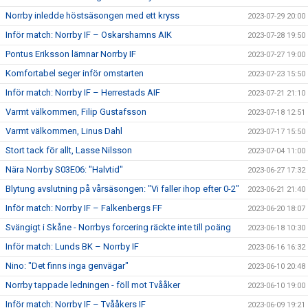
Norrby inledde höstsäsongen med ett kryss
2023-07-29 20:00
Inför match: Norrby IF – Oskarshamns AIK
2023-07-28 19:50
Pontus Eriksson lämnar Norrby IF
2023-07-27 19:00
Komfortabel seger inför omstarten
2023-07-23 15:50
Inför match: Norrby IF – Herrestads AIF
2023-07-21 21:10
Varmt välkommen, Filip Gustafsson
2023-07-18 12:51
Varmt välkommen, Linus Dahl
2023-07-17 15:50
Stort tack för allt, Lasse Nilsson
2023-07-04 11:00
Nära Norrby S03E06: "Halvtid"
2023-06-27 17:32
Blytung avslutning på vårsäsongen: "Vi faller ihop efter 0-2"
2023-06-21 21:40
Inför match: Norrby IF – Falkenbergs FF
2023-06-20 18:07
Svängigt i Skåne - Norrbys forcering räckte inte till poäng
2023-06-18 10:30
Inför match: Lunds BK – Norrby IF
2023-06-16 16:32
Nino: "Det finns inga genvägar"
2023-06-10 20:48
Norrby tappade ledningen - föll mot Tvååker
2023-06-10 19:00
Inför match: Norrby IF – Tvååkers IF
2023-06-09 19:21