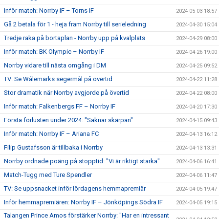
Inför match: Norrby IF – Torns IF
2024-05-03 18:57
Gå 2 betala för 1 - heja fram Norrby till serieledning
2024-04-30 15:04
Tredje raka på bortaplan - Norrby upp på kvalplats
2024-04-29 08:00
Inför match: BK Olympic – Norrby IF
2024-04-26 19:00
Norrby vidare till nästa omgång i DM
2024-04-25 09:52
TV: Se Wålemarks segermål på övertid
2024-04-22 11:28
Stor dramatik när Norrby avgjorde på övertid
2024-04-22 08:00
Inför match: Falkenbergs FF – Norrby IF
2024-04-20 17:30
Första förlusten under 2024: "Saknar skärpan"
2024-04-15 09:43
Inför match: Norrby IF – Ariana FC
2024-04-13 16:12
Filip Gustafsson är tillbaka i Norrby
2024-04-13 13:31
Norrby ordnade poäng på stopptid: "Vi är riktigt starka"
2024-04-06 16:41
Match-Tugg med Ture Spendler
2024-04-06 11:47
TV: Se uppsnacket inför lördagens hemmapremiär
2024-04-05 19:47
Inför hemmapremiären: Norrby IF – Jönköpings Södra IF
2024-04-05 19:15
Talangen Prince Amos förstärker Norrby: "Har en intressant