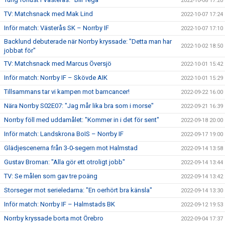
2022-10-08 17:20
TV: Matchsnack med Mak Lind
2022-10-07 17:24
Inför match: Västerås SK – Norrby IF
2022-10-07 17:10
Backlund debuterade när Norrby kryssade: "Detta man har
2022-10-02 18:50
jobbat för"
TV: Matchsnack med Marcus Översjö
2022-10-01 15:42
Inför match: Norrby IF – Skövde AIK
2022-10-01 15:29
Tillsammans tar vi kampen mot barncancer!
2022-09-22 16:00
Nära Norrby S02E07: "Jag mår lika bra som i morse"
2022-09-21 16:39
Norrby föll med uddamålet: "Kommer in i det för sent"
2022-09-18 20:00
Inför match: Landskrona BoIS – Norrby IF
2022-09-17 19:00
Glädjescenerna från 3-0-segern mot Halmstad
2022-09-14 13:58
Gustav Broman: "Alla gör ett otroligt jobb"
2022-09-14 13:44
TV: Se målen som gav tre poäng
2022-09-14 13:42
Storseger mot serieledarna: "En oerhört bra känsla"
2022-09-14 13:30
Inför match: Norrby IF – Halmstads BK
2022-09-12 19:53
Norrby kryssade borta mot Örebro
2022-09-04 17:37