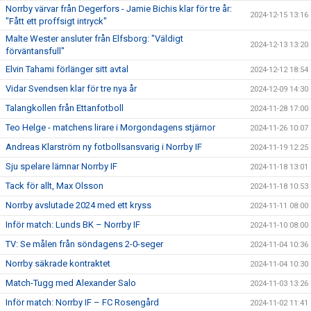
Norrby värvar från Degerfors - Jamie Bichis klar för tre år:
2024-12-15 13:16
"Fått ett proffsigt intryck"
Malte Wester ansluter från Elfsborg: "Väldigt
2024-12-13 13:20
förväntansfull"
Elvin Tahami förlänger sitt avtal
2024-12-12 18:54
Vidar Svendsen klar för tre nya år
2024-12-09 14:30
Talangkollen från Ettanfotboll
2024-11-28 17:00
Teo Helge - matchens lirare i Morgondagens stjärnor
2024-11-26 10:07
Andreas Klarström ny fotbollsansvarig i Norrby IF
2024-11-19 12:25
Sju spelare lämnar Norrby IF
2024-11-18 13:01
Tack för allt, Max Olsson
2024-11-18 10:53
Norrby avslutade 2024 med ett kryss
2024-11-11 08:00
Inför match: Lunds BK – Norrby IF
2024-11-10 08:00
TV: Se målen från söndagens 2-0-seger
2024-11-04 10:36
Norrby säkrade kontraktet
2024-11-04 10:30
Match-Tugg med Alexander Salo
2024-11-03 13:26
Inför match: Norrby IF – FC Rosengård
2024-11-02 11:41