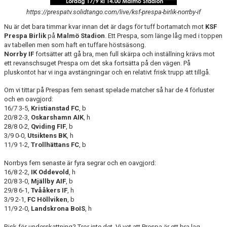
DOKUMENT
https://prespatv.solidtango.com/live/ksf-prespa-birlik-norrby-if
BILDARKIV
Nu är det bara timmar kvar innan det är dags för tuff bortamatch mot
KSF
Prespa Birlik
på
Malmö Stadion
. Ett Prespa, som länge låg med i toppen
av tabellen men som haft en tuffare höstsäsong.
BILDER 2025
Norrby IF
fortsätter att gå bra, men full skärpa och inställning krävs mot
ett revanschsuget Prespa om det ska fortsätta på den vägen. På
TABELL ETTAN SÖDRA 2025
pluskontot har vi inga avstängningar och en relativt frisk trupp att tillgå.
Om vi tittar på Prespas fem senast spelade matcher så har de 4 förluster
och en oavgjord:
16/7 3-5,
Kristianstad FC
, b
20/8 2-3,
Oskarshamn AIK
, h
28/8 0-2,
Qviding FIF
, b
3/9 0-0,
Utsiktens BK
, h
11/9 1-2,
Trollhättans FC
, b
Norrbys fem senaste är fyra segrar och en oavgjord:
16/8 2-2,
IK Oddevold
, h
20/8 3-0,
Mjällby AIF
, b
29/8 6-1,
Tvååkers IF
, h
3/9 2-1,
FC Höllviken
, b
11/9 2-0,
Landskrona BoIS
, h
Risk för underskattning? Tror inte det. Vi vet att Prespa är ett bra lag,