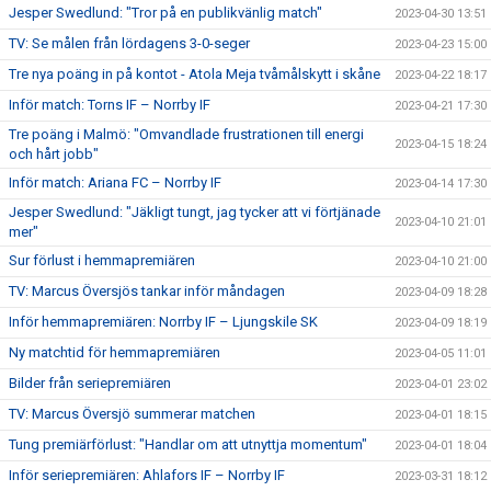
Jesper Swedlund: "Tror på en publikvänlig match"
2023-04-30 13:51
TV: Se målen från lördagens 3-0-seger
2023-04-23 15:00
Tre nya poäng in på kontot - Atola Meja tvåmålskytt i skåne
2023-04-22 18:17
Inför match: Torns IF – Norrby IF
2023-04-21 17:30
Tre poäng i Malmö: "Omvandlade frustrationen till energi
2023-04-15 18:24
och hårt jobb"
Inför match: Ariana FC – Norrby IF
2023-04-14 17:30
Jesper Swedlund: "Jäkligt tungt, jag tycker att vi förtjänade
2023-04-10 21:01
mer"
Sur förlust i hemmapremiären
2023-04-10 21:00
TV: Marcus Översjös tankar inför måndagen
2023-04-09 18:28
Inför hemmapremiären: Norrby IF – Ljungskile SK
2023-04-09 18:19
Ny matchtid för hemmapremiären
2023-04-05 11:01
Bilder från seriepremiären
2023-04-01 23:02
TV: Marcus Översjö summerar matchen
2023-04-01 18:15
Tung premiärförlust: "Handlar om att utnyttja momentum"
2023-04-01 18:04
Inför seriepremiären: Ahlafors IF – Norrby IF
2023-03-31 18:12