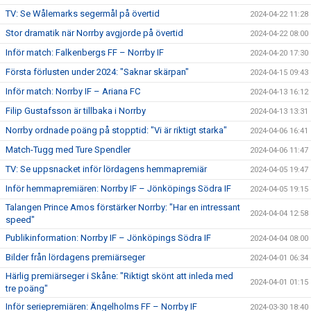
TV: Se Wålemarks segermål på övertid
2024-04-22 11:28
Stor dramatik när Norrby avgjorde på övertid
2024-04-22 08:00
Inför match: Falkenbergs FF – Norrby IF
2024-04-20 17:30
Första förlusten under 2024: "Saknar skärpan"
2024-04-15 09:43
Inför match: Norrby IF – Ariana FC
2024-04-13 16:12
Filip Gustafsson är tillbaka i Norrby
2024-04-13 13:31
Norrby ordnade poäng på stopptid: "Vi är riktigt starka"
2024-04-06 16:41
Match-Tugg med Ture Spendler
2024-04-06 11:47
TV: Se uppsnacket inför lördagens hemmapremiär
2024-04-05 19:47
Inför hemmapremiären: Norrby IF – Jönköpings Södra IF
2024-04-05 19:15
Talangen Prince Amos förstärker Norrby: "Har en intressant
2024-04-04 12:58
speed"
Publikinformation: Norrby IF – Jönköpings Södra IF
2024-04-04 08:00
Bilder från lördagens premiärseger
2024-04-01 06:34
Härlig premiärseger i Skåne: "Riktigt skönt att inleda med
2024-04-01 01:15
tre poäng"
Inför seriepremiären: Ängelholms FF – Norrby IF
2024-03-30 18:40