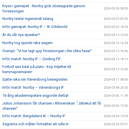
Kryss i genrepet - Norrby gick obesegrade genom
2024-03-24 08:00
försäsongen
Norrby testar nigeriansk talang
2024-03-23 09:32
Inför genrepet: Norrby IF – IK Oddevold
2024-03-22 18:34
Är du vår nya speaker?
2024-03-19 14:00
Norrby tog sjunde raka segern
2024-03-16 16:54
Översjö: "Vi har lagt upp försäsongen i lite olika faser"
2024-03-15 18:46
Inför match: Norrby IF – Qviding FIF
2024-03-15 18:19
Fotboll ses bäst på plats - köp biljetter till
2024-03-13 16:00
hemmapremiären!
Sjätte raka när Vänersborg besegrades
2024-03-11 08:00
Inför match: Norrby – Vänersborgs IF
2024-03-08 20:05
16-årig akademispelare avgjorde derbyt
2024-03-06 11:39
Julius Johansson får chansen i Allsvenskan: "Jättekul att få
2024-03-05 13:30
chansen"
Inför match: Bergdalens IK – Norrby IF
2024-03-04 19:09
Segrarna och målen fortsätter att rulla in
2024-03-03 09:57