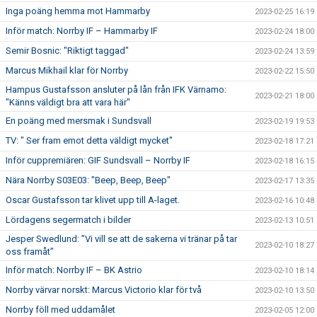
Inga poäng hemma mot Hammarby
2023-02-25 16:19
Inför match: Norrby IF – Hammarby IF
2023-02-24 18:00
Semir Bosnic: "Riktigt taggad"
2023-02-24 13:59
Marcus Mikhail klar för Norrby
2023-02-22 15:50
Hampus Gustafsson ansluter på lån från IFK Värnamo:
2023-02-21 18:00
"Känns väldigt bra att vara här"
En poäng med mersmak i Sundsvall
2023-02-19 19:53
TV: " Ser fram emot detta väldigt mycket"
2023-02-18 17:21
Inför cuppremiären: GIF Sundsvall – Norrby IF
2023-02-18 16:15
Nära Norrby S03E03: "Beep, Beep, Beep"
2023-02-17 13:35
Oscar Gustafsson tar klivet upp till A-laget.
2023-02-16 10:48
Lördagens segermatch i bilder
2023-02-13 10:51
Jesper Swedlund: ”Vi vill se att de sakerna vi tränar på tar
2023-02-10 18:27
oss framåt”
Inför match: Norrby IF – BK Astrio
2023-02-10 18:14
Norrby värvar norskt: Marcus Victorio klar för två
2023-02-10 13:50
Norrby föll med uddamålet
2023-02-05 12:00