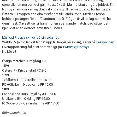
speciellt hemma och det går inte att åka till Malmö utan att göra jobbet. Ett
Norrby i harmoni kan mycket väl kriga sig till tre nya poäng, för hänga på
Östers IF
i toppen och öka avståndet till Landskrona. Medan Prespa
behöver poängen för att få andrum nedåt. Frågan är vilket lag som vill ha
dem mest. Oavsett ser vi fram mot en spännande match. Jag säger det
igen: det är en oerhört jämn
Div 1 Södra
!
Läs vad Prespa skriver på sin sida här
.
Webb-TV (alltid länkat längst upp till höger på sidan), ser ni på
Prespa Play
.
Liverapportering följer ni som vanligt på
Twitter, @NorrbyIF
.
Nu kör vi!
Övriga matcher i
Omgång 19:
15/9
Östers IF - Kristianstad FC 2-0
17/9
Tvååkers IF - FC Trollhättan 16:00
FC Höllviken - Husqvarna FF 16:00
18/9
Landskrona BoIS - Mjällby AIF 16:00
Utsiktens BK - Qviding FIF 16:00
IK Oddevold - Oskarshamns AIK 17:00
Björn Josefsson