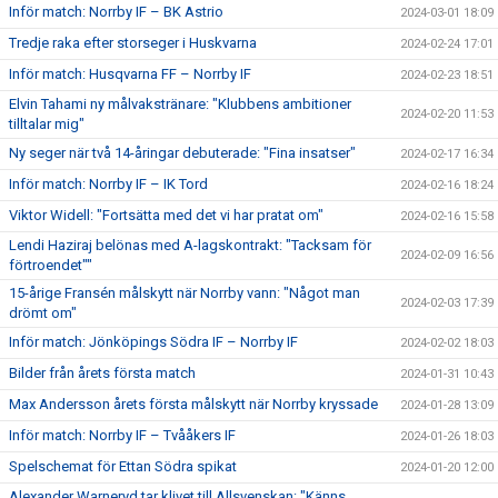
Inför match: Norrby IF – BK Astrio
2024-03-01 18:09
Tredje raka efter storseger i Huskvarna
2024-02-24 17:01
Inför match: Husqvarna FF – Norrby IF
2024-02-23 18:51
Elvin Tahami ny målvakstränare: "Klubbens ambitioner
2024-02-20 11:53
tilltalar mig"
Ny seger när två 14-åringar debuterade: "Fina insatser"
2024-02-17 16:34
Inför match: Norrby IF – IK Tord
2024-02-16 18:24
Viktor Widell: "Fortsätta med det vi har pratat om"
2024-02-16 15:58
Lendi Haziraj belönas med A-lagskontrakt: "Tacksam för
2024-02-09 16:56
förtroendet""
15-årige Fransén målskytt när Norrby vann: "Något man
2024-02-03 17:39
drömt om"
Inför match: Jönköpings Södra IF – Norrby IF
2024-02-02 18:03
Bilder från årets första match
2024-01-31 10:43
Max Andersson årets första målskytt när Norrby kryssade
2024-01-28 13:09
Inför match: Norrby IF – Tvååkers IF
2024-01-26 18:03
Spelschemat för Ettan Södra spikat
2024-01-20 12:00
Alexander Warneryd tar klivet till Allsvenskan: "Känns