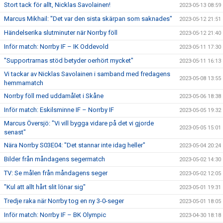
Stort tack för allt, Nicklas Savolainen!
2023-05-13 08:59
Marcus Mikhail: "Det var den sista skärpan som saknades"
2023-05-12 21:51
Händelserika slutminuter när Norrby föll
2023-05-12 21:40
Inför match: Norrby IF – IK Oddevold
2023-05-11 17:30
"Supportrarnas stöd betyder oerhört mycket"
2023-05-11 16:13
Vi tackar av Nicklas Savolainen i samband med fredagens
2023-05-08 13:55
hemmamatch
Norrby föll med uddamålet i Skåne
2023-05-06 18:38
Inför match: Eskilsminne IF – Norrby IF
2023-05-05 19:32
Marcus Översjö: "Vi vill bygga vidare på det vi gjorde
2023-05-05 15:01
senast"
Nära Norrby S03E04: "Det stannar inte idag heller"
2023-05-04 20:24
Bilder från måndagens segermatch
2023-05-02 14:30
TV: Se målen från måndagens seger
2023-05-02 12:05
"Kul att allt hårt slit lönar sig"
2023-05-01 19:31
Tredje raka när Norrby tog en ny 3-0-seger
2023-05-01 18:05
Inför match: Norrby IF – BK Olympic
2023-04-30 18:18