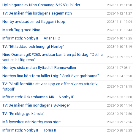
Hyllningarna av Nino Osmanagi&#263; i bilder
2023-11-12 11:28
TV: Se målen från lördagens segermatch
2023-11-12 11:27
Norrby avslutade med flaggan i topp
2023-11-11 19:04
Match-Tugg med Nino
2023-11-11 13:43
Inför match: Norrby IF – Ariana FC
2023-11-10 17:25
TV: ”Ett laddad och hungrigt Norrby”
2023-11-10 13:19
Nino Osmanagi&#263; avslutar karriären på lördag: "Det har
2023-11-09 18:27
varit en häftig resa"
Norrbys sista match flyttad till Ramnavallen
2023-11-07 08:11
Norrbys fina höstform håller i sig: " Stolt över grabbarna"
2023-11-04 19:20
TV: ”Vi vill fortsätta att visa upp en offensiv och attraktiv
2023-11-03 19:15
fotboll”
Inför match: Oskarshamns AIK – Norrby IF
2023-11-03 19:00
TV: Se målen från söndagens 8-3-seger
2023-10-30 14:14
TV: "En riktigt go känsla"
2023-10-29 17:56
Målfyrverkeri när Norrby vann stort
2023-10-29 17:26
Inför match: Norrby IF – Torns IF
2023-10-28 18:23