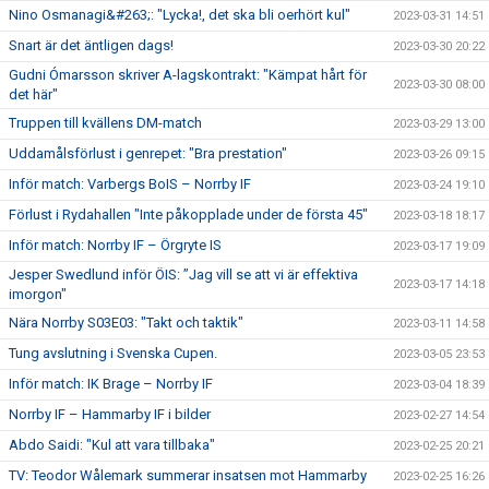
Nino Osmanagi&#263;: "Lycka!, det ska bli oerhört kul"
2023-03-31 14:51
Snart är det äntligen dags!
2023-03-30 20:22
Gudni Ómarsson skriver A-lagskontrakt: "Kämpat hårt för
2023-03-30 08:00
det här"
Truppen till kvällens DM-match
2023-03-29 13:00
Uddamålsförlust i genrepet: "Bra prestation"
2023-03-26 09:15
Inför match: Varbergs BoIS – Norrby IF
2023-03-24 19:10
Förlust i Rydahallen "Inte påkopplade under de första 45"
2023-03-18 18:17
Inför match: Norrby IF – Örgryte IS
2023-03-17 19:09
Jesper Swedlund inför ÖIS: ”Jag vill se att vi är effektiva
2023-03-17 14:18
imorgon"
Nära Norrby S03E03: "Takt och taktik"
2023-03-11 14:58
Tung avslutning i Svenska Cupen.
2023-03-05 23:53
Inför match: IK Brage – Norrby IF
2023-03-04 18:39
Norrby IF – Hammarby IF i bilder
2023-02-27 14:54
Abdo Saidi: "Kul att vara tillbaka"
2023-02-25 20:21
TV: Teodor Wålemark summerar insatsen mot Hammarby
2023-02-25 16:26