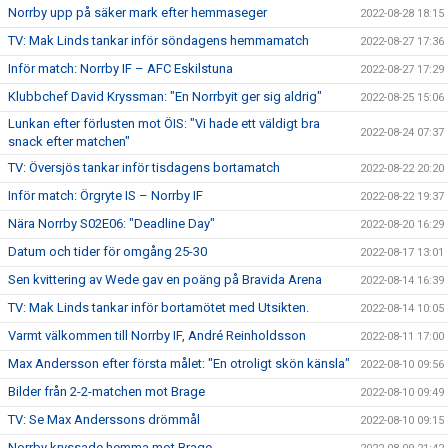
Norrby upp på säker mark efter hemmaseger
2022-08-28 18:15
TV: Mak Linds tankar inför söndagens hemmamatch
2022-08-27 17:36
Inför match: Norrby IF – AFC Eskilstuna
2022-08-27 17:29
Klubbchef David Kryssman: "En Norrbyit ger sig aldrig"
2022-08-25 15:06
Lunkan efter förlusten mot ÖIS: "Vi hade ett väldigt bra
2022-08-24 07:37
snack efter matchen"
TV: Översjös tankar inför tisdagens bortamatch
2022-08-22 20:20
Inför match: Örgryte IS – Norrby IF
2022-08-22 19:37
Nära Norrby S02E06: "Deadline Day"
2022-08-20 16:29
Datum och tider för omgång 25-30
2022-08-17 13:01
Sen kvittering av Wede gav en poäng på Bravida Arena
2022-08-14 16:39
TV: Mak Linds tankar inför bortamötet med Utsikten.
2022-08-14 10:05
Varmt välkommen till Norrby IF, André Reinholdsson
2022-08-11 17:00
Max Andersson efter första målet: "En otroligt skön känsla"
2022-08-10 09:56
Bilder från 2-2-matchen mot Brage
2022-08-10 09:49
TV: Se Max Anderssons drömmål
2022-08-10 09:15
Norrby kryssade hemma mot Brage