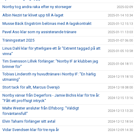
Norrby tog andra raka efter ny storseger
2025-02-09
Albin Neziri tar klivet upp till A-laget
2025-01-14 10:34
Musse Bäck Engström belönas med A-lagskontrakt
2025-01-12 15:13
Pavel Aso klar som ny assisterande tränare
2025-01-11 13:03
Träningsstart 2025
2025-01-07 06:00
Linus Dahl klar för ytterligare ett år "Extremt taggad på att
2025-01-05 10:58
vinna"
Tim Svensson Lillvik förlänger: "Norrby IF är klubben jag
2025-01-04 18:11
brinner för"
Tobias Linderoth ny huvudtränare i Norrby IF: "En härlig
2024-12-19 18:10
utmaning"
Stort tack för allt, Marcus Översjö
2024-12-18 08:00
Norrby värvar från Degerfors - Jamie Bichis klar för tre år:
2024-12-15 13:16
"Fått ett proffsigt intryck"
Malte Wester ansluter från Elfsborg: "Väldigt
2024-12-13 13:20
förväntansfull"
Elvin Tahami förlänger sitt avtal
2024-12-12 18:54
Vidar Svendsen klar för tre nya år
2024-12-09 14:30