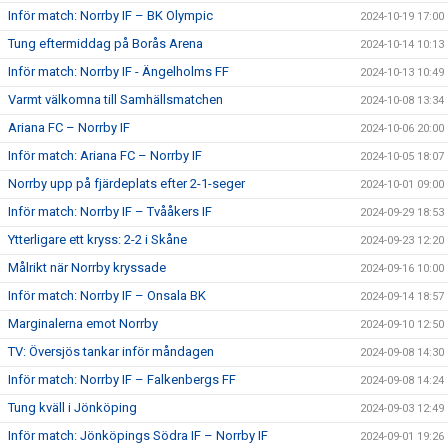
Inför match: Norrby IF – BK Olympic
2024-10-19 17:00
Tung eftermiddag på Borås Arena
2024-10-14 10:13
Inför match: Norrby IF - Ängelholms FF
2024-10-13 10:49
Varmt välkomna till Samhällsmatchen
2024-10-08 13:34
Ariana FC – Norrby IF
2024-10-06 20:00
Inför match: Ariana FC – Norrby IF
2024-10-05 18:07
Norrby upp på fjärdeplats efter 2-1-seger
2024-10-01 09:00
Inför match: Norrby IF – Tvååkers IF
2024-09-29 18:53
Ytterligare ett kryss: 2-2 i Skåne
2024-09-23 12:20
Målrikt när Norrby kryssade
2024-09-16 10:00
Inför match: Norrby IF – Onsala BK
2024-09-14 18:57
Marginalerna emot Norrby
2024-09-10 12:50
TV: Översjös tankar inför måndagen
2024-09-08 14:30
Inför match: Norrby IF – Falkenbergs FF
2024-09-08 14:24
Tung kväll i Jönköping
2024-09-03 12:49
Inför match: Jönköpings Södra IF – Norrby IF
2024-09-01 19:26