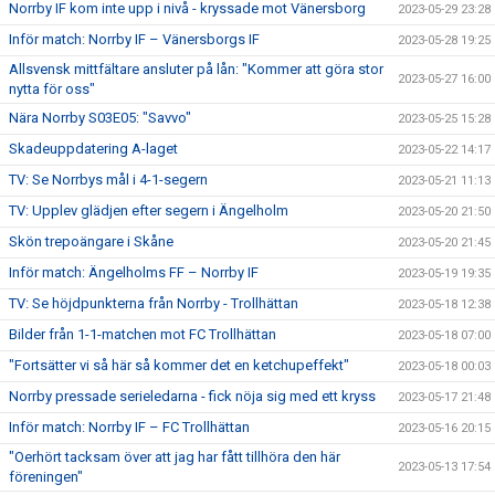
Norrby IF kom inte upp i nivå - kryssade mot Vänersborg
2023-05-29 23:28
Inför match: Norrby IF – Vänersborgs IF
2023-05-28 19:25
Allsvensk mittfältare ansluter på lån: "Kommer att göra stor
2023-05-27 16:00
nytta för oss"
Nära Norrby S03E05: "Savvo"
2023-05-25 15:28
Skadeuppdatering A-laget
2023-05-22 14:17
TV: Se Norrbys mål i 4-1-segern
2023-05-21 11:13
TV: Upplev glädjen efter segern i Ängelholm
2023-05-20 21:50
Skön trepoängare i Skåne
2023-05-20 21:45
Inför match: Ängelholms FF – Norrby IF
2023-05-19 19:35
TV: Se höjdpunkterna från Norrby - Trollhättan
2023-05-18 12:38
Bilder från 1-1-matchen mot FC Trollhättan
2023-05-18 07:00
"Fortsätter vi så här så kommer det en ketchupeffekt"
2023-05-18 00:03
Norrby pressade serieledarna - fick nöja sig med ett kryss
2023-05-17 21:48
Inför match: Norrby IF – FC Trollhättan
2023-05-16 20:15
"Oerhört tacksam över att jag har fått tillhöra den här
2023-05-13 17:54
föreningen"