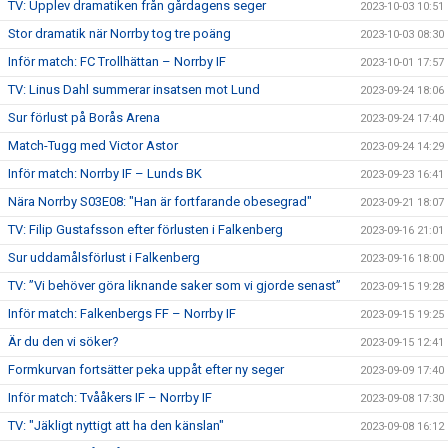
TV: Upplev dramatiken från gårdagens seger
2023-10-03 10:51
Stor dramatik när Norrby tog tre poäng
2023-10-03 08:30
Inför match: FC Trollhättan – Norrby IF
2023-10-01 17:57
TV: Linus Dahl summerar insatsen mot Lund
2023-09-24 18:06
Sur förlust på Borås Arena
2023-09-24 17:40
Match-Tugg med Victor Astor
2023-09-24 14:29
Inför match: Norrby IF – Lunds BK
2023-09-23 16:41
Nära Norrby S03E08: "Han är fortfarande obesegrad"
2023-09-21 18:07
TV: Filip Gustafsson efter förlusten i Falkenberg
2023-09-16 21:01
Sur uddamålsförlust i Falkenberg
2023-09-16 18:00
TV: ”Vi behöver göra liknande saker som vi gjorde senast”
2023-09-15 19:28
Inför match: Falkenbergs FF – Norrby IF
2023-09-15 19:25
Är du den vi söker?
2023-09-15 12:41
Formkurvan fortsätter peka uppåt efter ny seger
2023-09-09 17:40
Inför match: Tvååkers IF – Norrby IF
2023-09-08 17:30
TV: "Jäkligt nyttigt att ha den känslan"
2023-09-08 16:12