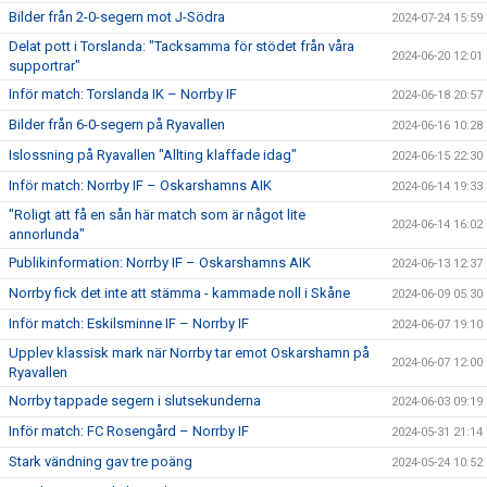
Bilder från 2-0-segern mot J-Södra
2024-07-24 15:59
Delat pott i Torslanda: "Tacksamma för stödet från våra
2024-06-20 12:01
supportrar"
Inför match: Torslanda IK – Norrby IF
2024-06-18 20:57
Bilder från 6-0-segern på Ryavallen
2024-06-16 10:28
Islossning på Ryavallen "Allting klaffade idag"
2024-06-15 22:30
Inför match: Norrby IF – Oskarshamns AIK
2024-06-14 19:33
"Roligt att få en sån här match som är något lite
2024-06-14 16:02
annorlunda"
Publikinformation: Norrby IF – Oskarshamns AIK
2024-06-13 12:37
Norrby fick det inte att stämma - kammade noll i Skåne
2024-06-09 05:30
Inför match: Eskilsminne IF – Norrby IF
2024-06-07 19:10
Upplev klassisk mark när Norrby tar emot Oskarshamn på
2024-06-07 12:00
Ryavallen
Norrby tappade segern i slutsekunderna
2024-06-03 09:19
Inför match: FC Rosengård – Norrby IF
2024-05-31 21:14
Stark vändning gav tre poäng
2024-05-24 10:52