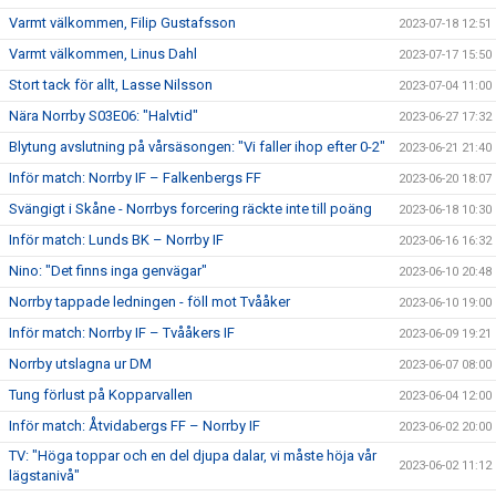
Varmt välkommen, Filip Gustafsson
2023-07-18 12:51
Varmt välkommen, Linus Dahl
2023-07-17 15:50
Stort tack för allt, Lasse Nilsson
2023-07-04 11:00
Nära Norrby S03E06: "Halvtid"
2023-06-27 17:32
Blytung avslutning på vårsäsongen: "Vi faller ihop efter 0-2"
2023-06-21 21:40
Inför match: Norrby IF – Falkenbergs FF
2023-06-20 18:07
Svängigt i Skåne - Norrbys forcering räckte inte till poäng
2023-06-18 10:30
Inför match: Lunds BK – Norrby IF
2023-06-16 16:32
Nino: "Det finns inga genvägar"
2023-06-10 20:48
Norrby tappade ledningen - föll mot Tvååker
2023-06-10 19:00
Inför match: Norrby IF – Tvååkers IF
2023-06-09 19:21
Norrby utslagna ur DM
2023-06-07 08:00
Tung förlust på Kopparvallen
2023-06-04 12:00
Inför match: Åtvidabergs FF – Norrby IF
2023-06-02 20:00
TV: "Höga toppar och en del djupa dalar, vi måste höja vår
2023-06-02 11:12
lägstanivå"