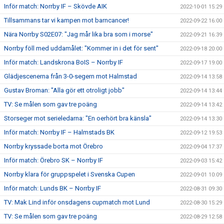
Inför match: Norrby IF – Skövde AIK
2022-10-01 15:29
Tillsammans tar vi kampen mot barncancer!
2022-09-22 16:00
Nära Norrby S02E07: "Jag mår lika bra som i morse"
2022-09-21 16:39
Norrby föll med uddamålet: "Kommer in i det för sent"
2022-09-18 20:00
Inför match: Landskrona BoIS – Norrby IF
2022-09-17 19:00
Glädjescenerna från 3-0-segern mot Halmstad
2022-09-14 13:58
Gustav Broman: "Alla gör ett otroligt jobb"
2022-09-14 13:44
TV: Se målen som gav tre poäng
2022-09-14 13:42
Storseger mot serieledarna: "En oerhört bra känsla"
2022-09-14 13:30
Inför match: Norrby IF – Halmstads BK
2022-09-12 19:53
Norrby kryssade borta mot Örebro
2022-09-04 17:37
Inför match: Örebro SK – Norrby IF
2022-09-03 15:42
Norrby klara för gruppspelet i Svenska Cupen
2022-09-01 10:09
Inför match: Lunds BK – Norrby IF
2022-08-31 09:30
TV: Mak Lind inför onsdagens cupmatch mot Lund
2022-08-30 15:29
TV: Se målen som gav tre poäng
2022-08-29 12:58