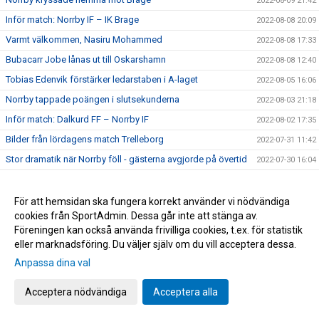
2022-08-09 21:42
Inför match: Norrby IF – IK Brage
2022-08-08 20:09
Varmt välkommen, Nasiru Mohammed
2022-08-08 17:33
Bubacarr Jobe lånas ut till Oskarshamn
2022-08-08 12:40
Tobias Edenvik förstärker ledarstaben i A-laget
2022-08-05 16:06
Norrby tappade poängen i slutsekunderna
2022-08-03 21:18
Inför match: Dalkurd FF – Norrby IF
2022-08-02 17:35
Bilder från lördagens match Trelleborg
2022-07-31 11:42
Stor dramatik när Norrby föll - gästerna avgjorde på övertid
2022-07-30 16:04
Inför match: Norrby IF – Trelleborgs FF
2022-07-29 18:56
Tung eftermiddag på Grimsta
2022-07-24 16:00
För att hemsidan ska fungera korrekt använder vi nödvändiga
cookies från SportAdmin. Dessa går inte att stänga av.
Inför match: IF Brommapojkarna – Norrby IF
2022-07-23 17:45
Föreningen kan också använda frivilliga cookies, t.ex. för statistik
Christian Rubio Sivodedov och Norrby IF går skilda vägar
2022-07-20 20:48
eller marknadsföring. Du väljer själv om du vill acceptera dessa.
Bilder från tisdagens 1-1-match mot J-Södra
2022-07-19 23:21
Anpassa dina val
Delad pott på Borås Arena
2022-07-19 21:16
Acceptera nödvändiga
Acceptera alla
Inför match: Norrby IF – Jönköpings Södra IF
2022-07-18 18:52
Jaheem Burke och Victor Karlsson ansluter på lån