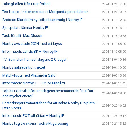
Talangkollen från Ettanfotboll
2024-11-28 17:00
Teo Helge - matchens lirare i Morgondagens stjärnor
2024-11-26 10:07
Andreas Klarström ny fotbollsansvarig i Norrby IF
2024-11-19 12:25
Sju spelare lämnar Norrby IF
2024-11-18 13:01
Tack för allt, Max Olsson
2024-11-18 10:53
Norrby avslutade 2024 med ett kryss
2024-11-11 08:00
Inför match: Lunds BK – Norrby IF
2024-11-10 08:00
TV: Se målen från söndagens 2-0-seger
2024-11-04 10:36
Norrby säkrade kontraktet
2024-11-04 10:30
Match-Tugg med Alexander Salo
2024-11-03 13:26
Inför match: Norrby IF – FC Rosengård
2024-11-02 11:41
Tobias Edenvik inför söndagens hemmamatch: "Bra fart
2024-11-01 18:50
och mycket energi"
Förändringar i tränarstaben för att säkra Norrby IF:s plats i
2024-10-27 16:32
Ettan Södra
Inför match: FC Trollhättan – Norrby IF
2024-10-25 19:17
Norrby tog tre sköna - och viktiga poäng
2024-10-21 13:12