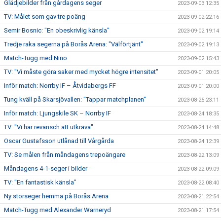
Glädjebilder från gårdagens seger
2023-09-03 12:35
TV: Målet som gav tre poäng
2023-09-02 22:16
Semir Bosnic: "En obeskrivlig känsla"
2023-09-02 19:14
Tredje raka segerna på Borås Arena: "Välförtjänt"
2023-09-02 19:13
Match-Tugg med Nino
2023-09-02 15:43
TV: "Vi måste göra saker med mycket högre intensitet"
2023-09-01 20:05
Inför match: Norrby IF – Åtvidabergs FF
2023-09-01 20:00
Tung kväll på Skarsjövallen: "Tappar matchplanen"
2023-08-25 23:11
Inför match: Ljungskile SK – Norrby IF
2023-08-24 18:35
TV: "Vi har revansch att utkräva"
2023-08-24 14:48
Oscar Gustafsson utlånad till Vårgårda
2023-08-24 12:39
TV: Se målen från måndagens trepoängare
2023-08-22 13:09
Måndagens 4-1-seger i bilder
2023-08-22 09:09
TV: "En fantastisk känsla"
2023-08-22 08:40
Ny storseger hemma på Borås Arena
2023-08-21 22:54
Match-Tugg med Alexander Warneryd
2023-08-21 17:54