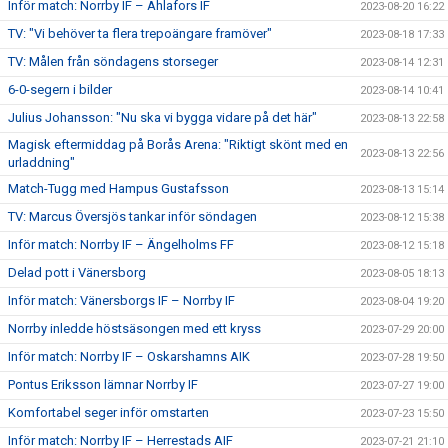
Inför match: Norrby IF – Ahlafors IF
2023-08-20 16:22
TV: "Vi behöver ta flera trepoängare framöver"
2023-08-18 17:33
TV: Målen från söndagens storseger
2023-08-14 12:31
6-0-segern i bilder
2023-08-14 10:41
Julius Johansson: "Nu ska vi bygga vidare på det här"
2023-08-13 22:58
Magisk eftermiddag på Borås Arena: "Riktigt skönt med en
2023-08-13 22:56
urladdning"
Match-Tugg med Hampus Gustafsson
2023-08-13 15:14
TV: Marcus Översjös tankar inför söndagen
2023-08-12 15:38
Inför match: Norrby IF – Ängelholms FF
2023-08-12 15:18
Delad pott i Vänersborg
2023-08-05 18:13
Inför match: Vänersborgs IF – Norrby IF
2023-08-04 19:20
Norrby inledde höstsäsongen med ett kryss
2023-07-29 20:00
Inför match: Norrby IF – Oskarshamns AIK
2023-07-28 19:50
Pontus Eriksson lämnar Norrby IF
2023-07-27 19:00
Komfortabel seger inför omstarten
2023-07-23 15:50
Inför match: Norrby IF – Herrestads AIF
2023-07-21 21:10