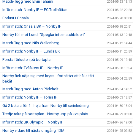
Match-Tugg med Elvin Tahami
2024-05-23 18:13
Inför match: Norrby IF — FC Trollhättan
2024-05-22 20:28
Förlust i Onsala
2024-05-20 08:00
Inför match: Onsala BK – Norrby IF
2024-05-18 20:51
Norrby föll mot Lund: "Speglar inte matchbilden"
2024-05-13 12:48
Match-Tugg med Nils Wallenberg
2024-05-12 14:44
Inför match: Norrby IF – Lunds BK
2024-05-11 20:59
Första förlusten på bortaplan
2024-05-09 19:45
Inför match: Tvååkers IF – Norrby IF
2024-05-08 19:54
Norrby fick nöja sig med kryss - fortsätter att hålla tätt
2024-05-04 22:59
bakåt
Match-Tugg med Anton Pärleholt
2024-05-04 14:52
Inför match: Norrby IF – Torns IF
2024-05-03 18:57
Gå 2 betala för 1 - heja fram Norrby till serieledning
2024-04-30 15:04
Tredje raka på bortaplan - Norrby upp på kvalplats
2024-04-29 08:00
Inför match: BK Olympic – Norrby IF
2024-04-26 19:00
Norrby vidare till nästa omgång i DM
2024-04-25 09:52