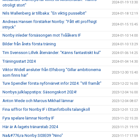
2024-01-19 13:30
otroligt stort"
Nils Wallenberg är tillbaka: "En viktig pusselbit"
2024-01-18 12:19
Andreas Hansen förstärker Norrby: "Fått ett proffsigt
2024-01-15 15:45
intryck"
Norrby inleder försäsongen mot Tvååkers IF
2024-01-10 14:00
Bilder från årets första träning
2024-01-10 13:29
Tim Svensson Lillvik återvänder: "Känns fantastiskt kul"
2024-01-06 14:25
Träningsstart 2024
2024-01-04 14:30
Viktor Widell ansluter från Elfsborg "Gillar ambitionerna
2023-12-30 15:40
som finns här"
Ture Spendler första nyförvärvet inför 2024: "Vill framåt"
2023-12-22 16:00
Norrbys julklappstips: Säsongskort 2024!
2023-12-04 16:00
Anton Wede och Marcus Mikhail lämnar
2023-12-04 08:07
Fina siffror för Norrby IF i Ettanfotbolls talangkoll
2023-12-01 12:23
Fyra spelare lämnar Norrby IF
2023-11-22 15:20
Här är A-lagets tränarstab 2024
2023-11-21 19:19
Na&#776;ra Norrby S03E09 "Nino"
2023-11-17 17:59