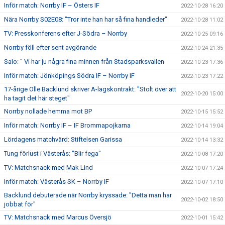
Inför match: Norrby IF – Östers IF
2022-10-28 16:20
Nära Norrby S02E08: "Tror inte han har så fina handleder"
2022-10-28 11:02
TV: Presskonferens efter J-Södra – Norrby
2022-10-25 09:16
Norrby föll efter sent avgörande
2022-10-24 21:35
Salo: " Vi har ju några fina minnen från Stadsparksvallen
2022-10-23 17:36
Inför match: Jönköpings Södra IF – Norrby IF
2022-10-23 17:22
17-årige Olle Backlund skriver A-lagskontrakt: "Stolt över att
2022-10-20 15:00
ha tagit det här steget"
Norrby nollade hemma mot BP
2022-10-15 15:52
Inför match: Norrby IF – IF Brommapojkarna
2022-10-14 19:04
Lördagens matchvärd: Stiftelsen Garissa
2022-10-14 13:32
Tung förlust i Västerås: "Blir fega"
2022-10-08 17:20
TV: Matchsnack med Mak Lind
2022-10-07 17:24
Inför match: Västerås SK – Norrby IF
2022-10-07 17:10
Backlund debuterade när Norrby kryssade: "Detta man har
2022-10-02 18:50
jobbat för"
TV: Matchsnack med Marcus Översjö
2022-10-01 15:42