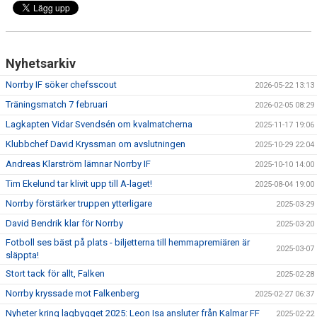
Nyhetsarkiv
Norrby IF söker chefsscout
2026-05-22 13:13
Träningsmatch 7 februari
2026-02-05 08:29
Lagkapten Vidar Svendsén om kvalmatcherna
2025-11-17 19:06
Klubbchef David Kryssman om avslutningen
2025-10-29 22:04
Andreas Klarström lämnar Norrby IF
2025-10-10 14:00
Tim Ekelund tar klivit upp till A-laget!
2025-08-04 19:00
Norrby förstärker truppen ytterligare
2025-03-29
David Bendrik klar för Norrby
2025-03-20
Fotboll ses bäst på plats - biljetterna till hemmapremiären är
2025-03-07
släppta!
Stort tack för allt, Falken
2025-02-28
Norrby kryssade mot Falkenberg
2025-02-27 06:37
Nyheter kring lagbygget 2025: Leon Isa ansluter från Kalmar FF
2025-02-22