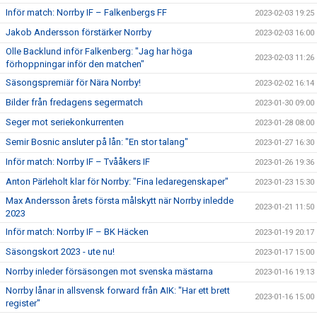
Inför match: Norrby IF – Falkenbergs FF
2023-02-03 19:25
Jakob Andersson förstärker Norrby
2023-02-03 16:00
Olle Backlund inför Falkenberg: "Jag har höga
2023-02-03 11:26
förhoppningar inför den matchen"
Säsongspremiär för Nära Norrby!
2023-02-02 16:14
Bilder från fredagens segermatch
2023-01-30 09:00
Seger mot seriekonkurrenten
2023-01-28 08:00
Semir Bosnic ansluter på lån: "En stor talang"
2023-01-27 16:30
Inför match: Norrby IF – Tvååkers IF
2023-01-26 19:36
Anton Pärleholt klar för Norrby: "Fina ledaregenskaper"
2023-01-23 15:30
Max Andersson årets första målskytt när Norrby inledde
2023-01-21 11:50
2023
Inför match: Norrby IF – BK Häcken
2023-01-19 20:17
Säsongskort 2023 - ute nu!
2023-01-17 15:00
Norrby inleder försäsongen mot svenska mästarna
2023-01-16 19:13
Norrby lånar in allsvensk forward från AIK: "Har ett brett
2023-01-16 15:00
register"