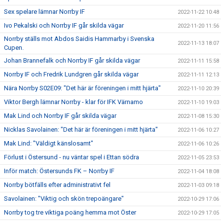
Sex spelare lämnar Norrby IF
2022-11-22 10:48
Ivo Pekalski och Norrby IF går skilda vägar
2022-11-20 11:56
Norrby ställs mot Abdos Saidis Hammarby i Svenska
2022-11-13 18:07
Cupen.
Johan Brannefalk och Norrby IF går skilda vägar
2022-11-11 15:58
Norrby IF och Fredrik Lundgren går skilda vägar
2022-11-11 12:13
Nära Norrby S02E09: "Det här är föreningen i mitt hjärta"
2022-11-10 20:39
Viktor Bergh lämnar Norrby - klar för IFK Värnamo
2022-11-10 19:03
Mak Lind och Norrby IF går skilda vägar
2022-11-08 15:30
Nicklas Savolainen: "Det här är föreningen i mitt hjärta"
2022-11-06 10:27
Mak Lind: "Väldigt känslosamt"
2022-11-06 10:26
Förlust i Östersund - nu väntar spel i Ettan södra
2022-11-05 23:53
Inför match: Östersunds FK – Norrby IF
2022-11-04 18:08
Norrby bötfälls efter administrativt fel
2022-11-03 09:18
Savolainen: "Viktig och skön trepoängare"
2022-10-29 17:06
Norrby tog tre viktiga poäng hemma mot Öster
2022-10-29 17:05