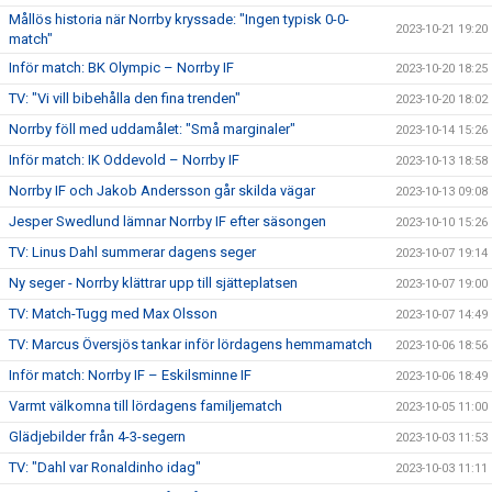
Mållös historia när Norrby kryssade: "Ingen typisk 0-0-
2023-10-21 19:20
match"
Inför match: BK Olympic – Norrby IF
2023-10-20 18:25
TV: "Vi vill bibehålla den fina trenden"
2023-10-20 18:02
Norrby föll med uddamålet: "Små marginaler"
2023-10-14 15:26
Inför match: IK Oddevold – Norrby IF
2023-10-13 18:58
Norrby IF och Jakob Andersson går skilda vägar
2023-10-13 09:08
Jesper Swedlund lämnar Norrby IF efter säsongen
2023-10-10 15:26
TV: Linus Dahl summerar dagens seger
2023-10-07 19:14
Ny seger - Norrby klättrar upp till sjätteplatsen
2023-10-07 19:00
TV: Match-Tugg med Max Olsson
2023-10-07 14:49
TV: Marcus Översjös tankar inför lördagens hemmamatch
2023-10-06 18:56
Inför match: Norrby IF – Eskilsminne IF
2023-10-06 18:49
Varmt välkomna till lördagens familjematch
2023-10-05 11:00
Glädjebilder från 4-3-segern
2023-10-03 11:53
TV: "Dahl var Ronaldinho idag"
2023-10-03 11:11