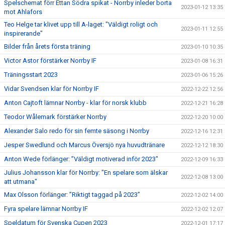
Spelschemat förr Ettan Södra spikat - Norrby inleder borta
2023-01-12 13:35
mot Ahlafors
Teo Helge tar klivet upp till A-laget: "Väldigt roligt och
2023-01-11 12:55
inspirerande"
Bilder från årets första träning
2023-01-10 10:35
Victor Astor förstärker Norrby IF
2023-01-08 16:31
Träningsstart 2023
2023-01-06 15:26
Vidar Svendsen klar för Norrby IF
2022-12-22 12:56
Anton Cajtoft lämnar Norrby - klar för norsk klubb
2022-12-21 16:28
Teodor Wålemark förstärker Norrby
2022-12-20 10:00
Alexander Salo redo för sin femte säsong i Norrby
2022-12-16 12:31
Jesper Swedlund och Marcus Översjö nya huvudtränare
2022-12-12 18:30
Anton Wede förlänger: ”Väldigt motiverad inför 2023"
2022-12-09 16:33
Julius Johansson klar för Norrby: "En spelare som älskar
2022-12-08 13:00
att utmana"
Max Olsson förlänger: ”Riktigt taggad på 2023”
2022-12-02 14:00
Fyra spelare lämnar Norrby IF
2022-12-02 12:07
Speldatum för Svenska Cupen 2023
2022-12-01 17:17