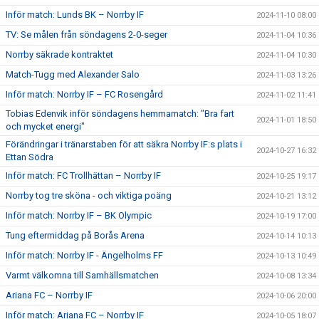
Inför match: Lunds BK – Norrby IF
2024-11-10 08:00
TV: Se målen från söndagens 2-0-seger
2024-11-04 10:36
Norrby säkrade kontraktet
2024-11-04 10:30
Match-Tugg med Alexander Salo
2024-11-03 13:26
Inför match: Norrby IF – FC Rosengård
2024-11-02 11:41
Tobias Edenvik inför söndagens hemmamatch: "Bra fart
2024-11-01 18:50
och mycket energi"
Förändringar i tränarstaben för att säkra Norrby IF:s plats i
2024-10-27 16:32
Ettan Södra
Inför match: FC Trollhättan – Norrby IF
2024-10-25 19:17
Norrby tog tre sköna - och viktiga poäng
2024-10-21 13:12
Inför match: Norrby IF – BK Olympic
2024-10-19 17:00
Tung eftermiddag på Borås Arena
2024-10-14 10:13
Inför match: Norrby IF - Ängelholms FF
2024-10-13 10:49
Varmt välkomna till Samhällsmatchen
2024-10-08 13:34
Ariana FC – Norrby IF
2024-10-06 20:00
Inför match: Ariana FC – Norrby IF
2024-10-05 18:07