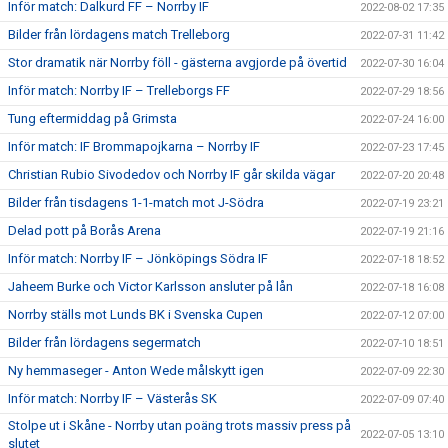
Inför match: Dalkurd FF – Norrby IF
2022-08-02 17:35
Bilder från lördagens match Trelleborg
2022-07-31 11:42
Stor dramatik när Norrby föll - gästerna avgjorde på övertid
2022-07-30 16:04
Inför match: Norrby IF – Trelleborgs FF
2022-07-29 18:56
Tung eftermiddag på Grimsta
2022-07-24 16:00
Inför match: IF Brommapojkarna – Norrby IF
2022-07-23 17:45
Christian Rubio Sivodedov och Norrby IF går skilda vägar
2022-07-20 20:48
Bilder från tisdagens 1-1-match mot J-Södra
2022-07-19 23:21
Delad pott på Borås Arena
2022-07-19 21:16
Inför match: Norrby IF – Jönköpings Södra IF
2022-07-18 18:52
Jaheem Burke och Victor Karlsson ansluter på lån
2022-07-18 16:08
Norrby ställs mot Lunds BK i Svenska Cupen
2022-07-12 07:00
Bilder från lördagens segermatch
2022-07-10 18:51
Ny hemmaseger - Anton Wede målskytt igen
2022-07-09 22:30
Inför match: Norrby IF – Västerås SK
2022-07-09 07:40
Stolpe ut i Skåne - Norrby utan poäng trots massiv press på
2022-07-05 13:10
slutet