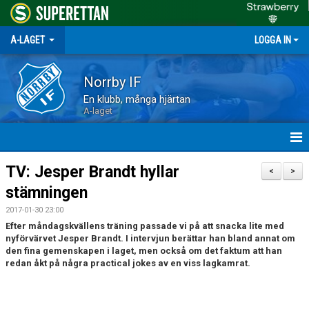
A-LAGET
LOGGA IN
Norrby IF
En klubb, många hjärtan
A-laget
HEM
TV: Jesper Brandt hyllar
<
>
stämningen
NYHETER
2017-01-30 23:00
MATCHER
Efter måndagskvällens träning passade vi på att snacka lite med
nyförvärvet Jesper Brandt. I intervjun berättar han bland annat om
den fina gemenskapen i laget, men också om det faktum att han
TRUPPEN
redan åkt på några practical jokes av en viss lagkamrat.
KALENDER