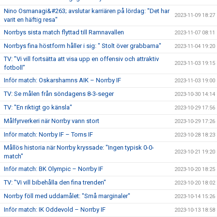
Nino Osmanagi&#263; avslutar karriären på lördag: "Det har
2023-11-09 18:27
varit en häftig resa"
Norrbys sista match flyttad till Ramnavallen
2023-11-07 08:11
Norrbys fina höstform håller i sig: " Stolt över grabbarna"
2023-11-04 19:20
TV: ”Vi vill fortsätta att visa upp en offensiv och attraktiv
2023-11-03 19:15
fotboll”
Inför match: Oskarshamns AIK – Norrby IF
2023-11-03 19:00
TV: Se målen från söndagens 8-3-seger
2023-10-30 14:14
TV: "En riktigt go känsla"
2023-10-29 17:56
Målfyrverkeri när Norrby vann stort
2023-10-29 17:26
Inför match: Norrby IF – Torns IF
2023-10-28 18:23
Mållös historia när Norrby kryssade: "Ingen typisk 0-0-
2023-10-21 19:20
match"
Inför match: BK Olympic – Norrby IF
2023-10-20 18:25
TV: "Vi vill bibehålla den fina trenden"
2023-10-20 18:02
Norrby föll med uddamålet: "Små marginaler"
2023-10-14 15:26
Inför match: IK Oddevold – Norrby IF
2023-10-13 18:58