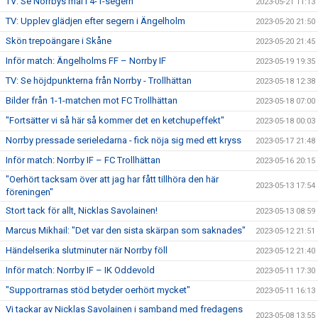
TV: Se Norrbys mål i 4-1-segern
2023-05-21 11:13
TV: Upplev glädjen efter segern i Ängelholm
2023-05-20 21:50
Skön trepoängare i Skåne
2023-05-20 21:45
Inför match: Ängelholms FF – Norrby IF
2023-05-19 19:35
TV: Se höjdpunkterna från Norrby - Trollhättan
2023-05-18 12:38
Bilder från 1-1-matchen mot FC Trollhättan
2023-05-18 07:00
"Fortsätter vi så här så kommer det en ketchupeffekt"
2023-05-18 00:03
Norrby pressade serieledarna - fick nöja sig med ett kryss
2023-05-17 21:48
Inför match: Norrby IF – FC Trollhättan
2023-05-16 20:15
"Oerhört tacksam över att jag har fått tillhöra den här
2023-05-13 17:54
föreningen"
Stort tack för allt, Nicklas Savolainen!
2023-05-13 08:59
Marcus Mikhail: "Det var den sista skärpan som saknades"
2023-05-12 21:51
Händelserika slutminuter när Norrby föll
2023-05-12 21:40
Inför match: Norrby IF – IK Oddevold
2023-05-11 17:30
"Supportrarnas stöd betyder oerhört mycket"
2023-05-11 16:13
Vi tackar av Nicklas Savolainen i samband med fredagens
2023-05-08 13:55