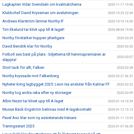
Lagkapten Vidar Svendsén om kvalmatcherna
2025-11-17 19:06
Klubbchef David Kryssman om avslutningen
2025-10-29 22:04
Andreas Klarström lämnar Norrby IF
2025-10-10 14:00
Tim Ekelund tar klivit upp till A-laget!
2025-08-04 19:00
Norrby förstärker truppen ytterligare
2025-03-29
David Bendrik klar för Norrby
2025-03-20
Fotboll ses bäst på plats - biljetterna till hemmapremiären är
2025-03-07
släppta!
Stort tack för allt, Falken
2025-02-28
Norrby kryssade mot Falkenberg
2025-02-27 06:37
Nyheter kring lagbygget 2025: Leon Isa ansluter från Kalmar FF
2025-02-22
Norrby tog andra raka efter ny storseger
2025-02-09
Albin Neziri tar klivet upp till A-laget
2025-01-14 10:34
Musse Bäck Engström belönas med A-lagskontrakt
2025-01-12 15:13
Pavel Aso klar som ny assisterande tränare
2025-01-11 13:03
Träningsstart 2025
2025-01-07 06:00