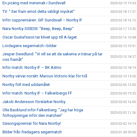
En poäng med mersmak i Sundsvall
2023-02-19 19:53
TV: " Ser fram emot detta väldigt mycket"
2023-02-18 17:21
Inför cuppremiären: GIF Sundsvall – Norrby IF
2023-02-18 16:15
Nära Norrby S03E03: "Beep, Beep, Beep"
2023-02-17 13:35
Oscar Gustafsson tar klivet upp till A-laget.
2023-02-16 10:48
Lördagens segermatch i bilder
2023-02-13 10:51
Jesper Swedlund: ”Vi vill se att de sakerna vi tränar på tar
2023-02-10 18:27
oss framåt”
Inför match: Norrby IF – BK Astrio
2023-02-10 18:14
Norrby värvar norskt: Marcus Victorio klar för två
2023-02-10 13:50
Norrby föll med uddamålet
2023-02-05 12:00
Inför match: Norrby IF – Falkenbergs FF
2023-02-03 19:25
Jakob Andersson förstärker Norrby
2023-02-03 16:00
Olle Backlund inför Falkenberg: "Jag har höga
2023-02-03 11:26
förhoppningar inför den matchen"
Säsongspremiär för Nära Norrby!
2023-02-02 16:14
Bilder från fredagens segermatch
2023-01-30 09:00