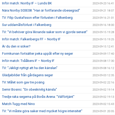
Inför match: Norrby IF – Lunds BK
2023-09-23 16:41
Nära Norrby S03E08: "Han är fortfarande obesegrad"
2023-09-21 18:07
TV: Filip Gustafsson efter förlusten i Falkenberg
2023-09-16 21:01
Sur uddamålsförlust i Falkenberg
2023-09-16 18:00
TV: ”Vi behöver göra liknande saker som vi gjorde senast”
2023-09-15 19:28
Inför match: Falkenbergs FF – Norrby IF
2023-09-15 19:25
Är du den vi söker?
2023-09-15 12:41
Formkurvan fortsätter peka uppåt efter ny seger
2023-09-09 17:40
Inför match: Tvååkers IF – Norrby IF
2023-09-08 17:30
TV: "Jäkligt nyttigt att ha den känslan"
2023-09-08 16:12
Glädjebilder från gårdagens seger
2023-09-03 12:35
TV: Målet som gav tre poäng
2023-09-02 22:16
Semir Bosnic: "En obeskrivlig känsla"
2023-09-02 19:14
Tredje raka segerna på Borås Arena: "Välförtjänt"
2023-09-02 19:13
Match-Tugg med Nino
2023-09-02 15:43
TV: "Vi måste göra saker med mycket högre intensitet"
2023-09-01 20:05