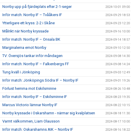
Norrby upp på fjärdeplats efter 2-1-seger
2024-10-01 09:00
Inför match: Norrby IF – Tvååkers IF
2024-09-29 18:53
Ytterligare ett kryss: 2-2 i Skåne
2024-09-23 12:20
Målrikt när Norrby kryssade
2024-09-16 10:00
Inför match: Norrby IF – Onsala BK
2024-09-14 18:57
Marginalerna emot Norrby
2024-09-10 12:50
TV: Översjös tankar inför måndagen
2024-09-08 14:30
Inför match: Norrby IF – Falkenbergs FF
2024-09-08 14:24
Tung kväll i Jönköping
2024-09-03 12:49
Inför match: Jönköpings Södra IF – Norrby IF
2024-09-01 19:26
Förlust hemma mot Eskilsminne
2024-08-26 10:48
Inför match: Norrby IF – Eskilsminne IF
2024-08-23 19:35
Marcus Victorio lämnar Norrby IF
2024-08-22 10:15
Norrby kryssade i Oskarshamn - närmar sig kvalplatsen
2024-08-18 11:30
Varmt välkommen, Liam Olausson
2024-08-17 10:00
Inför match: Oskarshamns AIK – Norrby IF
2024-08-16 18:22