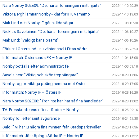
Nära Norrby S02E09: "Det här är föreningen i mitt hjärta"
2022-11-10 20:39
Viktor Bergh lämnar Norrby - klar för IFK Värnamo
2022-11-10 19:03
Mak Lind och Norrby IF går skilda vägar
2022-11-08 15:30
Nicklas Savolainen: "Det här är föreningen i mitt hjärta"
2022-11-06 10:27
Mak Lind: "Väldigt känslosamt"
2022-11-06 10:26
Förlust i Östersund - nu väntar spel i Ettan södra
2022-11-05 23:53
Inför match: Östersunds FK – Norrby IF
2022-11-04 18:08
Norrby bötfälls efter administrativt fel
2022-11-03 09:18
Savolainen: "Viktig och skön trepoängare"
2022-10-29 17:06
Norrby tog tre viktiga poäng hemma mot Öster
2022-10-29 17:05
Inför match: Norrby IF – Östers IF
2022-10-28 16:20
Nära Norrby S02E08: "Tror inte han har så fina handleder"
2022-10-28 11:02
TV: Presskonferens efter J-Södra – Norrby
2022-10-25 09:16
Norrby föll efter sent avgörande
2022-10-24 21:35
Salo: " Vi har ju några fina minnen från Stadsparksvallen
2022-10-23 17:36
Inför match: Jönköpings Södra IF – Norrby IF
2022-10-23 17:22