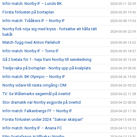
Inför match: Norrby IF – Lunds BK
2024-05-11 20:59
Första förlusten på bortaplan
2024-05-09 19:45
Inför match: Tvååkers IF – Norrby IF
2024-05-08 19:54
Norrby fick nöja sig med kryss - fortsätter att hålla tätt
2024-05-04 22:59
bakåt
Match-Tugg med Anton Pärleholt
2024-05-04 14:52
Inför match: Norrby IF – Torns IF
2024-05-03 18:57
Gå 2 betala för 1 - heja fram Norrby till serieledning
2024-04-30 15:04
Tredje raka på bortaplan - Norrby upp på kvalplats
2024-04-29 08:00
Inför match: BK Olympic – Norrby IF
2024-04-26 19:00
Norrby vidare till nästa omgång i DM
2024-04-25 09:52
TV: Se Wålemarks segermål på övertid
2024-04-22 11:28
Stor dramatik när Norrby avgjorde på övertid
2024-04-22 08:00
Inför match: Falkenbergs FF – Norrby IF
2024-04-20 17:30
Första förlusten under 2024: "Saknar skärpan"
2024-04-15 09:43
Inför match: Norrby IF – Ariana FC
2024-04-13 16:12
Filip Gustafsson är tillbaka i Norrby
2024-04-13 13:31