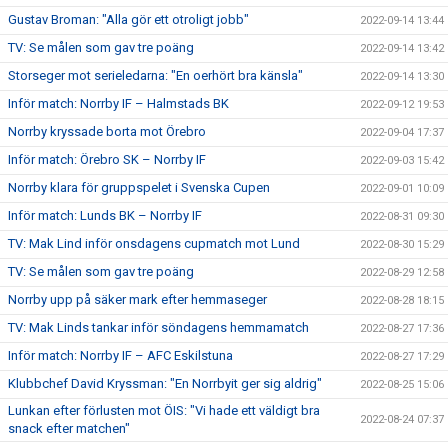
Gustav Broman: "Alla gör ett otroligt jobb"
2022-09-14 13:44
TV: Se målen som gav tre poäng
2022-09-14 13:42
Storseger mot serieledarna: "En oerhört bra känsla"
2022-09-14 13:30
Inför match: Norrby IF – Halmstads BK
2022-09-12 19:53
Norrby kryssade borta mot Örebro
2022-09-04 17:37
Inför match: Örebro SK – Norrby IF
2022-09-03 15:42
Norrby klara för gruppspelet i Svenska Cupen
2022-09-01 10:09
Inför match: Lunds BK – Norrby IF
2022-08-31 09:30
TV: Mak Lind inför onsdagens cupmatch mot Lund
2022-08-30 15:29
TV: Se målen som gav tre poäng
2022-08-29 12:58
Norrby upp på säker mark efter hemmaseger
2022-08-28 18:15
TV: Mak Linds tankar inför söndagens hemmamatch
2022-08-27 17:36
Inför match: Norrby IF – AFC Eskilstuna
2022-08-27 17:29
Klubbchef David Kryssman: "En Norrbyit ger sig aldrig"
2022-08-25 15:06
Lunkan efter förlusten mot ÖIS: "Vi hade ett väldigt bra
2022-08-24 07:37
snack efter matchen"