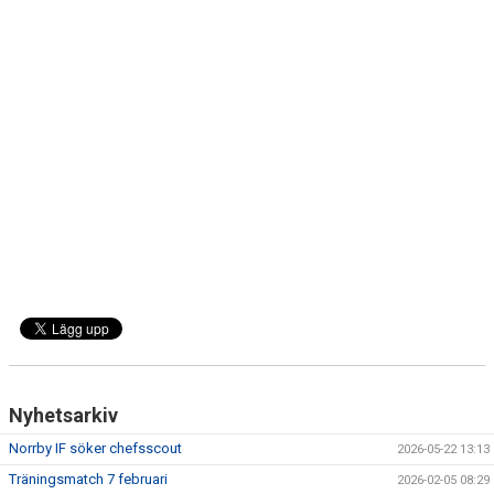
DOKUMENT
BILDARKIV
BILDER 2025
TABELL ETTAN SÖDRA 2025
Nyhetsarkiv
Norrby IF söker chefsscout
2026-05-22 13:13
Träningsmatch 7 februari
2026-02-05 08:29