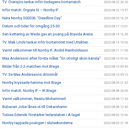
TV: Översjös tankar inför tisdagens bortamatch
2022-08-22 20:20
Inför match: Örgryte IS – Norrby IF
2022-08-22 19:37
Nära Norrby S02E06: "Deadline Day"
2022-08-20 16:29
Datum och tider för omgång 25-30
2022-08-17 13:01
Sen kvittering av Wede gav en poäng på Bravida Arena
2022-08-14 16:39
TV: Mak Linds tankar inför bortamötet med Utsikten.
2022-08-14 10:05
Varmt välkommen till Norrby IF, André Reinholdsson
2022-08-11 17:00
Max Andersson efter första målet: "En otroligt skön känsla"
2022-08-10 09:56
Bilder från 2-2-matchen mot Brage
2022-08-10 09:49
TV: Se Max Anderssons drömmål
2022-08-10 09:15
Norrby kryssade hemma mot Brage
2022-08-09 21:42
Inför match: Norrby IF – IK Brage
2022-08-08 20:09
Varmt välkommen, Nasiru Mohammed
2022-08-08 17:33
Bubacarr Jobe lånas ut till Oskarshamn
2022-08-08 12:40
Tobias Edenvik förstärker ledarstaben i A-laget
2022-08-05 16:06
Norrby tappade poängen i slutsekunderna
2022-08-03 21:18