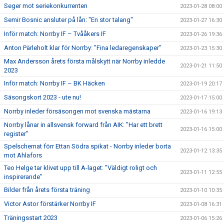
Seger mot seriekonkurrenten
2023-01-28 08:00
Semir Bosnic ansluter på lån: "En stor talang"
2023-01-27 16:30
Inför match: Norrby IF – Tvååkers IF
2023-01-26 19:36
Anton Pärleholt klar för Norrby: "Fina ledaregenskaper"
2023-01-23 15:30
Max Andersson årets första målskytt när Norrby inledde
2023-01-21 11:50
2023
Inför match: Norrby IF – BK Häcken
2023-01-19 20:17
Säsongskort 2023 - ute nu!
2023-01-17 15:00
Norrby inleder försäsongen mot svenska mästarna
2023-01-16 19:13
Norrby lånar in allsvensk forward från AIK: "Har ett brett
2023-01-16 15:00
register"
Spelschemat förr Ettan Södra spikat - Norrby inleder borta
2023-01-12 13:35
mot Ahlafors
Teo Helge tar klivet upp till A-laget: "Väldigt roligt och
2023-01-11 12:55
inspirerande"
Bilder från årets första träning
2023-01-10 10:35
Victor Astor förstärker Norrby IF
2023-01-08 16:31
Träningsstart 2023
2023-01-06 15:26