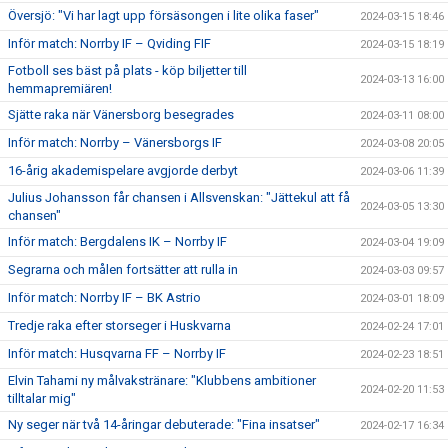
Översjö: "Vi har lagt upp försäsongen i lite olika faser"
2024-03-15 18:46
Inför match: Norrby IF – Qviding FIF
2024-03-15 18:19
Fotboll ses bäst på plats - köp biljetter till
2024-03-13 16:00
hemmapremiären!
Sjätte raka när Vänersborg besegrades
2024-03-11 08:00
Inför match: Norrby – Vänersborgs IF
2024-03-08 20:05
16-årig akademispelare avgjorde derbyt
2024-03-06 11:39
Julius Johansson får chansen i Allsvenskan: "Jättekul att få
2024-03-05 13:30
chansen"
Inför match: Bergdalens IK – Norrby IF
2024-03-04 19:09
Segrarna och målen fortsätter att rulla in
2024-03-03 09:57
Inför match: Norrby IF – BK Astrio
2024-03-01 18:09
Tredje raka efter storseger i Huskvarna
2024-02-24 17:01
Inför match: Husqvarna FF – Norrby IF
2024-02-23 18:51
Elvin Tahami ny målvakstränare: "Klubbens ambitioner
2024-02-20 11:53
tilltalar mig"
Ny seger när två 14-åringar debuterade: "Fina insatser"
2024-02-17 16:34