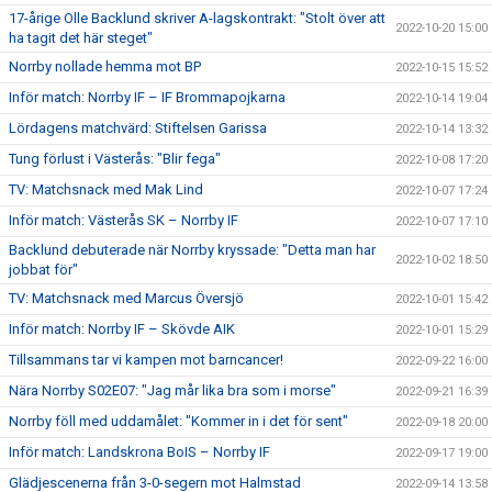
17-årige Olle Backlund skriver A-lagskontrakt: "Stolt över att
2022-10-20 15:00
ha tagit det här steget"
Norrby nollade hemma mot BP
2022-10-15 15:52
Inför match: Norrby IF – IF Brommapojkarna
2022-10-14 19:04
Lördagens matchvärd: Stiftelsen Garissa
2022-10-14 13:32
Tung förlust i Västerås: "Blir fega"
2022-10-08 17:20
TV: Matchsnack med Mak Lind
2022-10-07 17:24
Inför match: Västerås SK – Norrby IF
2022-10-07 17:10
Backlund debuterade när Norrby kryssade: "Detta man har
2022-10-02 18:50
jobbat för"
TV: Matchsnack med Marcus Översjö
2022-10-01 15:42
Inför match: Norrby IF – Skövde AIK
2022-10-01 15:29
Tillsammans tar vi kampen mot barncancer!
2022-09-22 16:00
Nära Norrby S02E07: "Jag mår lika bra som i morse"
2022-09-21 16:39
Norrby föll med uddamålet: "Kommer in i det för sent"
2022-09-18 20:00
Inför match: Landskrona BoIS – Norrby IF
2022-09-17 19:00
Glädjescenerna från 3-0-segern mot Halmstad
2022-09-14 13:58