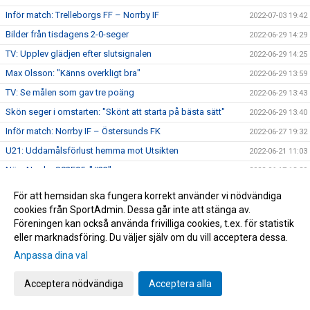
Inför match: Trelleborgs FF – Norrby IF
2022-07-03 19:42
Bilder från tisdagens 2-0-seger
2022-06-29 14:29
TV: Upplev glädjen efter slutsignalen
2022-06-29 14:25
Max Olsson: "Känns overkligt bra"
2022-06-29 13:59
TV: Se målen som gav tre poäng
2022-06-29 13:43
Skön seger i omstarten: "Skönt att starta på bästa sätt"
2022-06-29 13:40
Inför match: Norrby IF – Östersunds FK
2022-06-27 19:32
U21: Uddamålsförlust hemma mot Utsikten
2022-06-21 11:03
Nära Norrby S02E05: "#23"
2022-06-17 13:39
Melvin Andersson och Norrby IF går skilda vägar
2022-06-16 17:59
För att hemsidan ska fungera korrekt använder vi nödvändiga
Norrby inledde lägret med ett kryss mot Varberg
cookies från SportAdmin. Dessa går inte att stänga av.
2022-06-16 16:56
Föreningen kan också använda frivilliga cookies, t.ex. för statistik
Anton Cajtoft förlänger med Norrby: "Trivs väldigt bra här"
2022-06-15 17:00
eller marknadsföring. Du väljer själv om du vill acceptera dessa.
Bilder från träningsveckan
2022-06-10 09:20
Anpassa dina val
Inga poäng när Norrby avslutade vårsäsongen
2022-05-28 15:13
Acceptera nödvändiga
Acceptera alla
TV: Max Olsson om att äntligen vara tillbaka i truppen
2022-05-27 17:44
Inför match: IK Brage – Norrby IF
2022-05-27 17:23