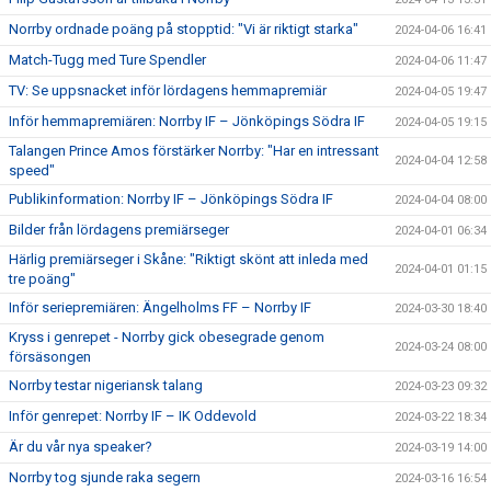
Norrby ordnade poäng på stopptid: "Vi är riktigt starka"
2024-04-06 16:41
Match-Tugg med Ture Spendler
2024-04-06 11:47
TV: Se uppsnacket inför lördagens hemmapremiär
2024-04-05 19:47
Inför hemmapremiären: Norrby IF – Jönköpings Södra IF
2024-04-05 19:15
Talangen Prince Amos förstärker Norrby: "Har en intressant
2024-04-04 12:58
speed"
Publikinformation: Norrby IF – Jönköpings Södra IF
2024-04-04 08:00
Bilder från lördagens premiärseger
2024-04-01 06:34
Härlig premiärseger i Skåne: "Riktigt skönt att inleda med
2024-04-01 01:15
tre poäng"
Inför seriepremiären: Ängelholms FF – Norrby IF
2024-03-30 18:40
Kryss i genrepet - Norrby gick obesegrade genom
2024-03-24 08:00
försäsongen
Norrby testar nigeriansk talang
2024-03-23 09:32
Inför genrepet: Norrby IF – IK Oddevold
2024-03-22 18:34
Är du vår nya speaker?
2024-03-19 14:00
Norrby tog sjunde raka segern
2024-03-16 16:54