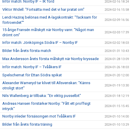
Inför match: Norrby IF – IK Tord
2024-02-16 18:24
Viktor Widell: "Fortsätta med det vi har pratat om"
2024-02-16 15:58
Lendi Haziraj belönas med A-lagskontrakt: "Tacksam för
2024-02-09 16:56
förtroendet""
15-årige Fransén målskytt när Norrby vann: "Något man
2024-02-03 17:39
drömt om"
Inför match: Jönköpings Södra IF – Norrby IF
2024-02-02 18:03
Bilder från årets första match
2024-01-31 10:43
Max Andersson årets första målskytt när Norrby kryssade
2024-01-28 13:09
Inför match: Norrby IF – Tvååkers IF
2024-01-26 18:03
Spelschemat för Ettan Södra spikat
2024-01-20 12:00
Alexander Warneryd tar klivet till Allsvenskan: "Känns
2024-01-19 13:30
otroligt stort"
Nils Wallenberg är tillbaka: "En viktig pusselbit"
2024-01-18 12:19
Andreas Hansen förstärker Norrby: "Fått ett proffsigt
2024-01-15 15:45
intryck"
Norrby inleder försäsongen mot Tvååkers IF
2024-01-10 14:00
Bilder från årets första träning
2024-01-10 13:29