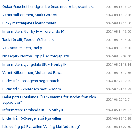
Oskar Gaschet Lundgren belönas med A-lagskontrakt
2024-08-16 13:02
Varmt välkommen, Mark Gorgos
2024-08-13 17:08
Ricky matchhjälte i återkomsten
2024-08-13 11:10
Inför match: Norrby IF – Torslanda IK
2024-08-11 19:00
Tack för allt, Teodor Wålemark
2024-08-07 14:00
Välkommen hem, Ricky!
2024-08-06 18:00
Ny seger - Norrby upp på en tredjeplats
2024-08-06 08:00
Inför match: Ljungskile SK – Norrby IF
2024-08-04 18:44
Varmt välkommen, Mohamed Bawa
2024-08-03 17:36
Bilder från lördagens segermatch
2024-07-29 12:05
Bilder från 2-0-segern mot J-Södra
2024-07-24 15:59
Delat pott i Torslanda: "Tacksamma för stödet från våra
2024-06-20 12:01
supportrar"
Inför match: Torslanda IK – Norrby IF
2024-06-18 20:57
Bilder från 6-0-segern på Ryavallen
2024-06-16 10:28
Islossning på Ryavallen "Allting klaffade idag"
2024-06-15 22:30