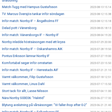
urladdning"
Match-Tugg med Hampus Gustafsson
2023-08-13 15:14
TV: Marcus Översjös tankar inför söndagen
2023-08-12 15:38
Inför match: Norrby IF – Ängelholms FF
2023-08-12 15:18
Delad pott i Vänersborg
2023-08-05 18:13
Inför match: Vänersborgs IF – Norrby IF
2023-08-04 19:20
Norrby inledde höstsäsongen med ett kryss
2023-07-29 20:00
Inför match: Norrby IF – Oskarshamns AIK
2023-07-28 19:50
Pontus Eriksson lämnar Norrby IF
2023-07-27 19:00
Komfortabel seger inför omstarten
2023-07-23 15:50
Inför match: Norrby IF – Herrestads AIF
2023-07-21 21:10
Varmt välkommen, Filip Gustafsson
2023-07-18 12:51
Varmt välkommen, Linus Dahl
2023-07-17 15:50
Stort tack för allt, Lasse Nilsson
2023-07-04 11:00
Nära Norrby S03E06: "Halvtid"
2023-06-27 17:32
Blytung avslutning på vårsäsongen: "Vi faller ihop efter 0-2"
2023-06-21 21:40
Inför match: Norrby IF – Falkenbergs FF