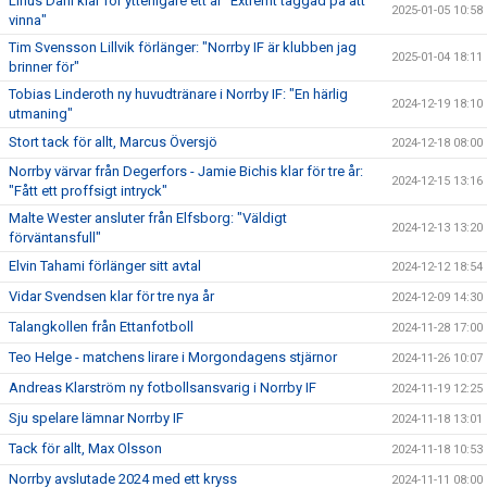
Linus Dahl klar för ytterligare ett år "Extremt taggad på att
2025-01-05 10:58
vinna"
Tim Svensson Lillvik förlänger: "Norrby IF är klubben jag
2025-01-04 18:11
brinner för"
Tobias Linderoth ny huvudtränare i Norrby IF: "En härlig
2024-12-19 18:10
utmaning"
Stort tack för allt, Marcus Översjö
2024-12-18 08:00
Norrby värvar från Degerfors - Jamie Bichis klar för tre år:
2024-12-15 13:16
"Fått ett proffsigt intryck"
Malte Wester ansluter från Elfsborg: "Väldigt
2024-12-13 13:20
förväntansfull"
Elvin Tahami förlänger sitt avtal
2024-12-12 18:54
Vidar Svendsen klar för tre nya år
2024-12-09 14:30
Talangkollen från Ettanfotboll
2024-11-28 17:00
Teo Helge - matchens lirare i Morgondagens stjärnor
2024-11-26 10:07
Andreas Klarström ny fotbollsansvarig i Norrby IF
2024-11-19 12:25
Sju spelare lämnar Norrby IF
2024-11-18 13:01
Tack för allt, Max Olsson
2024-11-18 10:53
Norrby avslutade 2024 med ett kryss
2024-11-11 08:00