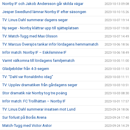
Norrby IF och Jakob Andersson går skilda vägar
2023-10-13 09:08
Jesper Swedlund lämnar Norrby IF efter säsongen
2023-10-10 15:26
TV: Linus Dahl summerar dagens seger
2023-10-07 19:14
Ny seger - Norrby klättrar upp till sjätteplatsen
2023-10-07 19:00
TV: Match-Tugg med Max Olsson
2023-10-07 14:49
TV: Marcus Översjös tankar inför lördagens hemmamatch
2023-10-06 18:56
Inför match: Norrby IF – Eskilsminne IF
2023-10-06 18:49
Varmt välkomna till lördagens familjematch
2023-10-05 11:00
Glädjebilder från 4-3-segern
2023-10-03 11:53
TV: "Dahl var Ronaldinho idag"
2023-10-03 11:11
TV: Upplev dramatiken från gårdagens seger
2023-10-03 10:51
Stor dramatik när Norrby tog tre poäng
2023-10-03 08:30
Inför match: FC Trollhättan – Norrby IF
2023-10-01 17:57
TV: Linus Dahl summerar insatsen mot Lund
2023-09-24 18:06
Sur förlust på Borås Arena
2023-09-24 17:40
Match-Tugg med Victor Astor
2023-09-24 14:29