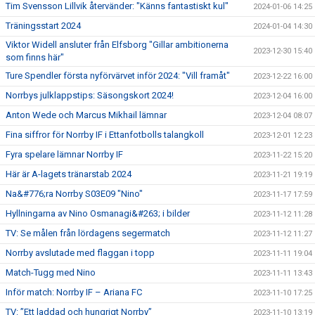
Tim Svensson Lillvik återvänder: "Känns fantastiskt kul"
2024-01-06 14:25
Träningsstart 2024
2024-01-04 14:30
Viktor Widell ansluter från Elfsborg "Gillar ambitionerna
2023-12-30 15:40
som finns här"
Ture Spendler första nyförvärvet inför 2024: "Vill framåt"
2023-12-22 16:00
Norrbys julklappstips: Säsongskort 2024!
2023-12-04 16:00
Anton Wede och Marcus Mikhail lämnar
2023-12-04 08:07
Fina siffror för Norrby IF i Ettanfotbolls talangkoll
2023-12-01 12:23
Fyra spelare lämnar Norrby IF
2023-11-22 15:20
Här är A-lagets tränarstab 2024
2023-11-21 19:19
Na&#776;ra Norrby S03E09 "Nino"
2023-11-17 17:59
Hyllningarna av Nino Osmanagi&#263; i bilder
2023-11-12 11:28
TV: Se målen från lördagens segermatch
2023-11-12 11:27
Norrby avslutade med flaggan i topp
2023-11-11 19:04
Match-Tugg med Nino
2023-11-11 13:43
Inför match: Norrby IF – Ariana FC
2023-11-10 17:25
TV: ”Ett laddad och hungrigt Norrby”
2023-11-10 13:19