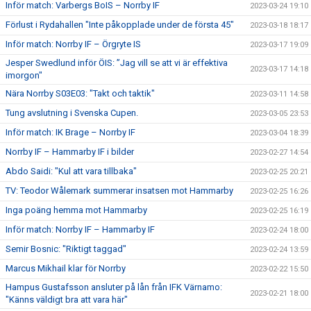
Inför match: Varbergs BoIS – Norrby IF
2023-03-24 19:10
Förlust i Rydahallen "Inte påkopplade under de första 45"
2023-03-18 18:17
Inför match: Norrby IF – Örgryte IS
2023-03-17 19:09
Jesper Swedlund inför ÖIS: ”Jag vill se att vi är effektiva
2023-03-17 14:18
imorgon"
Nära Norrby S03E03: "Takt och taktik"
2023-03-11 14:58
Tung avslutning i Svenska Cupen.
2023-03-05 23:53
Inför match: IK Brage – Norrby IF
2023-03-04 18:39
Norrby IF – Hammarby IF i bilder
2023-02-27 14:54
Abdo Saidi: "Kul att vara tillbaka"
2023-02-25 20:21
TV: Teodor Wålemark summerar insatsen mot Hammarby
2023-02-25 16:26
Inga poäng hemma mot Hammarby
2023-02-25 16:19
Inför match: Norrby IF – Hammarby IF
2023-02-24 18:00
Semir Bosnic: "Riktigt taggad"
2023-02-24 13:59
Marcus Mikhail klar för Norrby
2023-02-22 15:50
Hampus Gustafsson ansluter på lån från IFK Värnamo:
2023-02-21 18:00
"Känns väldigt bra att vara här"