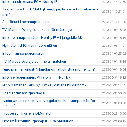
Inför match: Ariana FC – Norrby IF
2023-04-14 17:30
Jesper Swedlund: "Jäkligt tungt, jag tycker att vi förtjänade
2023-04-10 21:01
mer"
Sur förlust i hemmapremiären
2023-04-10 21:00
TV: Marcus Översjös tankar inför måndagen
2023-04-09 18:28
Inför hemmapremiären: Norrby IF – Ljungskile SK
2023-04-09 18:19
Ny matchtid för hemmapremiären
2023-04-05 11:01
Bilder från seriepremiären
2023-04-01 23:02
TV: Marcus Översjö summerar matchen
2023-04-01 18:15
Tung premiärförlust: "Handlar om att utnyttja momentum"
2023-04-01 18:04
Inför seriepremiären: Ahlafors IF – Norrby IF
2023-03-31 18:12
Nino Osmanagi&#263;: "Lycka!, det ska bli oerhört kul"
2023-03-31 14:51
Snart är det äntligen dags!
2023-03-30 20:22
Gudni Ómarsson skriver A-lagskontrakt: "Kämpat hårt för
2023-03-30 08:00
det här"
Truppen till kvällens DM-match
2023-03-29 13:00
Uddamålsförlust i genrepet: "Bra prestation"
2023-03-26 09:15