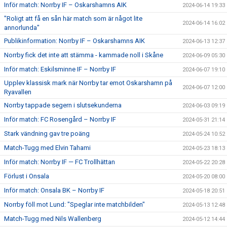
Inför match: Norrby IF – Oskarshamns AIK
2024-06-14 19:33
"Roligt att få en sån här match som är något lite
2024-06-14 16:02
annorlunda"
Publikinformation: Norrby IF – Oskarshamns AIK
2024-06-13 12:37
Norrby fick det inte att stämma - kammade noll i Skåne
2024-06-09 05:30
Inför match: Eskilsminne IF – Norrby IF
2024-06-07 19:10
Upplev klassisk mark när Norrby tar emot Oskarshamn på
2024-06-07 12:00
Ryavallen
Norrby tappade segern i slutsekunderna
2024-06-03 09:19
Inför match: FC Rosengård – Norrby IF
2024-05-31 21:14
Stark vändning gav tre poäng
2024-05-24 10:52
Match-Tugg med Elvin Tahami
2024-05-23 18:13
Inför match: Norrby IF — FC Trollhättan
2024-05-22 20:28
Förlust i Onsala
2024-05-20 08:00
Inför match: Onsala BK – Norrby IF
2024-05-18 20:51
Norrby föll mot Lund: "Speglar inte matchbilden"
2024-05-13 12:48
Match-Tugg med Nils Wallenberg
2024-05-12 14:44