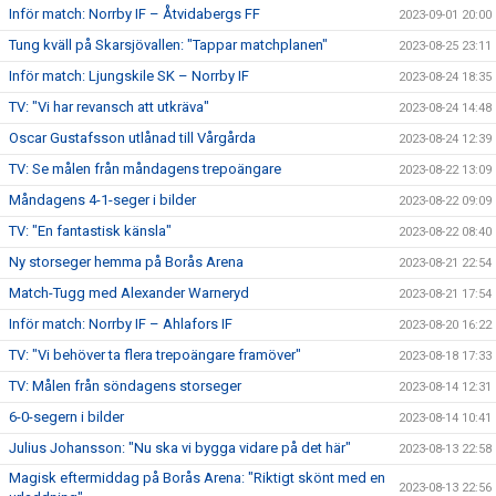
Inför match: Norrby IF – Åtvidabergs FF
2023-09-01 20:00
Tung kväll på Skarsjövallen: "Tappar matchplanen"
2023-08-25 23:11
Inför match: Ljungskile SK – Norrby IF
2023-08-24 18:35
TV: "Vi har revansch att utkräva"
2023-08-24 14:48
Oscar Gustafsson utlånad till Vårgårda
2023-08-24 12:39
TV: Se målen från måndagens trepoängare
2023-08-22 13:09
Måndagens 4-1-seger i bilder
2023-08-22 09:09
TV: "En fantastisk känsla"
2023-08-22 08:40
Ny storseger hemma på Borås Arena
2023-08-21 22:54
Match-Tugg med Alexander Warneryd
2023-08-21 17:54
Inför match: Norrby IF – Ahlafors IF
2023-08-20 16:22
TV: "Vi behöver ta flera trepoängare framöver"
2023-08-18 17:33
TV: Målen från söndagens storseger
2023-08-14 12:31
6-0-segern i bilder
2023-08-14 10:41
Julius Johansson: "Nu ska vi bygga vidare på det här"
2023-08-13 22:58
Magisk eftermiddag på Borås Arena: "Riktigt skönt med en
2023-08-13 22:56