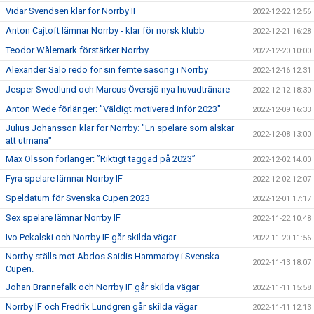
Vidar Svendsen klar för Norrby IF
2022-12-22 12:56
Anton Cajtoft lämnar Norrby - klar för norsk klubb
2022-12-21 16:28
Teodor Wålemark förstärker Norrby
2022-12-20 10:00
Alexander Salo redo för sin femte säsong i Norrby
2022-12-16 12:31
Jesper Swedlund och Marcus Översjö nya huvudtränare
2022-12-12 18:30
Anton Wede förlänger: ”Väldigt motiverad inför 2023"
2022-12-09 16:33
Julius Johansson klar för Norrby: "En spelare som älskar
2022-12-08 13:00
att utmana"
Max Olsson förlänger: ”Riktigt taggad på 2023”
2022-12-02 14:00
Fyra spelare lämnar Norrby IF
2022-12-02 12:07
Speldatum för Svenska Cupen 2023
2022-12-01 17:17
Sex spelare lämnar Norrby IF
2022-11-22 10:48
Ivo Pekalski och Norrby IF går skilda vägar
2022-11-20 11:56
Norrby ställs mot Abdos Saidis Hammarby i Svenska
2022-11-13 18:07
Cupen.
Johan Brannefalk och Norrby IF går skilda vägar
2022-11-11 15:58
Norrby IF och Fredrik Lundgren går skilda vägar
2022-11-11 12:13