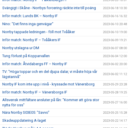
2023-06-20 18:07
Svängigt i Skåne - Norrbys forcering räckte inte till poäng
2023-06-18 10:30
Inför match: Lunds BK – Norrby IF
2023-06-16 16:32
Nino: "Det finns inga genvägar"
2023-06-10 20:48
Norrby tappade ledningen - föll mot Tvååker
2023-06-10 19:00
Inför match: Norrby IF – Tvååkers IF
2023-06-09 19:21
Norrby utslagna ur DM
2023-06-07 08:00
Tung förlust på Kopparvallen
2023-06-04 12:00
Inför match: Åtvidabergs FF – Norrby IF
2023-06-02 20:00
TV: "Höga toppar och en del djupa dalar, vi måste höja vår
2023-06-02 11:12
lägstanivå"
Norrby IF kom inte upp i nivå - kryssade mot Vänersborg
2023-05-29 23:28
Inför match: Norrby IF – Vänersborgs IF
2023-05-28 19:25
Allsvensk mittfältare ansluter på lån: "Kommer att göra stor
2023-05-27 16:00
nytta för oss"
Nära Norrby S03E05: "Savvo"
2023-05-25 15:28
Skadeuppdatering A-laget
2023-05-22 14:17